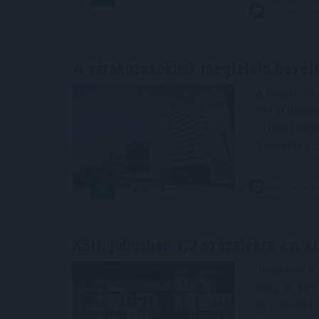
2026. 08. 07. 1
A várakozásoknak megfelelő bevét
A Richter G
461,6 milliá
azonos idősz
Budapesti É
2026. 08. 07. 1
KSH: júliusban 1,2 százalékra
csökke
Júliusban a
meg az egy 
százalékkal