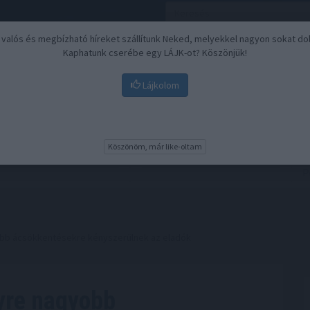
, valós és megbízható híreket szállítunk Neked, melyekkel nagyon sokat do
Kaphatunk cserébe egy LÁJK-ot? Köszönjük!
Lájkolom
Nyugdíj
Biztosítási befektetések
BU
Köszönöm, már like-oltam
obb ácsökkentésekre kényszerülnek az eladók
gyre nagyobb