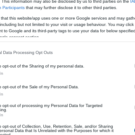
. This information may also be disclosed by us to third parties on the
IA
Participants
that may further disclose it to other third parties.
 that this website/app uses one or more Google services and may gath
including but not limited to your visit or usage behaviour. You may click 
 és értelmezése
– hogyan működik a
 to Google and its third-party tags to use your data for below specifi
ogle consent section.
n APY azt mutatja meg, hogy egy stabilcoinban
 befektetés egy év alatt mekkora hozamot
l Data Processing Opt Outs
 kamatos kamat hatását is figyelembe véve. Bár
o opt-out of the Sharing of my personal data.
tásra egyszerű százalékos mutatónak tűnik, a
In
telezési, likviditási, kereskedési és akár derivatív
nizmusok is működhetnek. Éppen ezért két azonos
o opt-out of the Sale of my Personal Data.
 lehetőség kockázata teljesen eltérő lehet. Az alábbi
In
érthetően mutatja be, mit jelent a stabilcoin APY,
tkezik a hozam, milyen kockázatokkal járhat, és
to opt-out of processing my Personal Data for Targeted
ing.
 figyelni egy ilyen ajánlat értékelésekor.
In
9:00
Megosztás:
TOVÁBB
o opt-out of Collection, Use, Retention, Sale, and/or Sharing
ersonal Data that Is Unrelated with the Purposes for which it
lected.