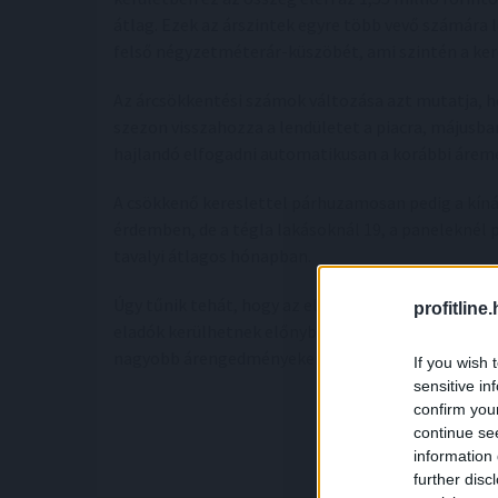
átlag. Ezek az árszintek egyre több vevő számára 
felső négyzetméterár-küszöbét, ami szintén a ker
Az árcsökkentési számok változása azt mutatja, ho
szezon visszahozza a lendületet a piacra, májusba
hajlandó elfogadni automatikusan a korábbi árem
A csökkenő kereslettel párhuzamosan pedig a kínál
érdemben, de a tégla lakásoknál 19, a paneleknél 
tavalyi átlagos hónapban.
Úgy tűnik tehát, hogy az elmúlt időszak szárnyal
profitline
eladók kerülhetnek előnybe, akik gyorsabban alka
nagyobb árengedményeken keresztül érvényesülhe
If you wish 
sensitive in
confirm you
continue se
information 
further disc