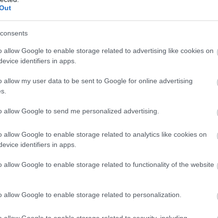
Out
rt hazai fodrászcikk
forgalmazó, komoly
consents
 Versenyhivatal (GVH) több mint 68 millió forint
o allow Google to enable storage related to advertising like cookies on
yeleti bírságot szabott ki a Hair-Line Kft.-re – az
evice identifiers in apps.
t, évtizedek óta működő hazai fodrászcikk
o allow my user data to be sent to Google for online advertising
 – mert a vállalkozás a területi képviseleti
s.
n korlátozta termékeinek viszonteladási árait,
ületi korlátozást is alkalmazott. A viszonteladási
to allow Google to send me personalized advertising.
ése az egyik legsúlyosabb versenyjogi jogsértés, a
működött a versenyhatósággal és előremutató
o allow Google to enable storage related to analytics like cookies on
 ajánlott fel.
evice identifiers in apps.
8:00
Megosztás:
TOVÁBB
o allow Google to enable storage related to functionality of the website
o allow Google to enable storage related to personalization.
NKFH a kormányhivatalokkal együtt
Kereskedelmi és Fogyasztóvédelmi Hatóság (NKFH)
o allow Google to enable storage related to security, including