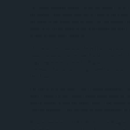
Az eladók hirdetés közbeni árcsökkentése fontos pia
tényleges fizetőképesség között növekszik a távol
próbálkoznak magasabb árakkal, és sok esetben sik
végső alku során, hanem már a hirdetési idő alatt
zenga.hu elemzési vezetője.
A folyamat nem csak a lakótelepi lakások piacán va
családi házaknál is átlagosan 4 százalékkal kellett 
hogy megjelenjen a kereslet. Míg azonban ez a cs
magasabbak az alkuk –, addig a panellakásoknál és
lassulására.
Ezt támasztja alá, hogy míg a családi házaknál csa
mint a tavalyi átlag, addig a tégla lakásoknál 42 s
nem meglepő annak fényében, hogy a legnagyobb 
számos budapesti kerületben és nagyvárosban 30 sz
Budapesten jelenleg 1,28 millió forintos átlagos n
kerületben ez az összeg eléri az 1,55 millió forintot