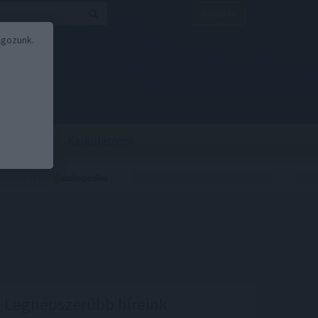
Belépés
lgozunk.
BOR
BIRS
Kalkulátorok
Legnépszerűbb híreink