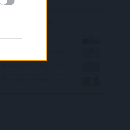
Kalkulátor ajánló
Jól mosok hajat?
Milyennek lát Téged a feleséged?
Mennyire vagy Te "átlagember"?
Milyen típusú férfi illik hozzád?