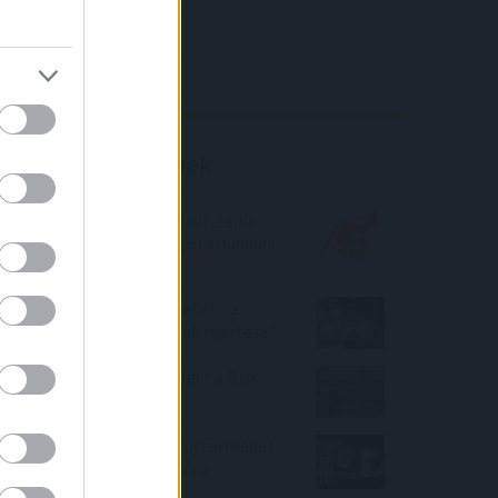
4IG elemzés
Richter elemzés
Befektetési tippek
Hogyan védekezhetünk hiteleink
esetén a megugró kamatterhekkel
szemben?
AEGON Alapkezelő: Ki lehet az
emelkedő élelmiszerárak nyertese?
20 százalékkal emelkedett a BUX
2021-ben
Évnyerő Lakáshitelek – új terméket
vezetett be az OTP Bank a
lakáshitelpiacon