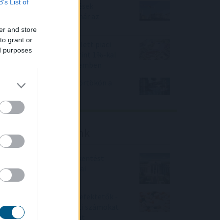
B’s List of
Beindultak a lakásépítések
Magyarországon – Ez már az
Otthon Start hatása?
er and store
to grant or
Felfelé mozdultak a fejlett piaci
ed purposes
kötvényhozamok, a forint 1%-kal
gyengült az euróval szemben
Mínuszban zártak csütörtökön a
Wall Street-i indexek
Friss elemzéseink
Fokozatos kamatcsökkentést
támogatnak az amerikai
jegybankárok
Örülhetnek a Richter befektetők -
piaci konszenzus feletti számokat
közölt a tőzsdei vállalat