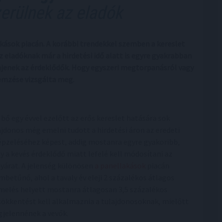
erülnek az eladók
kások piacán. A korábbi trendekkel szemben a kereslet
z eladóknak már a hirdetési idő alatt is egyre gyakrabban
njenek az érdeklődők. Hogy egyszeri megtorpanásról vagy
lemzése vizsgálta meg.
 bő egy évvel ezelőtt az erős kereslet hatására sok
ajdonos még emelni tudott a hirdetési áron az eredeti
épzeléséhez képest, addig mostanra egyre gyakoribb,
y a kevés érdeklődő miatt lefelé kell módosítani az
nyárat. A jelenség különösen
a panellakások
piacán
mbetűnő, ahol a tavaly év eleji 2 százalékos átlagos
melés helyett mostanra átlagosan 3,5 százalékos
sökkentést kell alkalmaznia a tulajdonosoknak, mielőtt
jelennének a vevők.