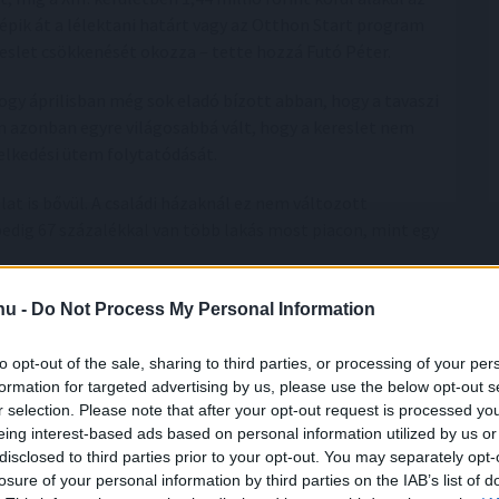
lépik át a lélektani határt vagy az Otthon Start program
eslet csökkenését okozza – tette hozzá Futó Péter.
gy áprilisban még sok eladó bízott abban, hogy a tavaszi
n azonban egyre világosabbá vált, hogy a kereslet nem
elkedési ütem folytatódását.
at is bővül. A családi házaknál ez nem változott
pedig 67 százalékkal van több lakás most piacon, mint egy
ó piaca eltűnőben van, és a következő hónapokban azok az
.hu -
Do Not Process My Personal Information
lmazkodnak a megváltozott piaci realitásokhoz, ami a
t.
to opt-out of the sale, sharing to third parties, or processing of your per
formation for targeted advertising by us, please use the below opt-out s
r selection. Please note that after your opt-out request is processed y
eing interest-based ads based on personal information utilized by us or
disclosed to third parties prior to your opt-out. You may separately opt-
losure of your personal information by third parties on the IAB’s list of