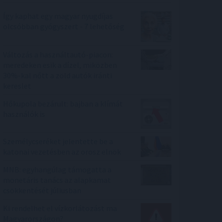
Így kaphat egy magyar nyugdíjas
olcsóbban gyógyszert - 7 lehetőség
Változás a használtautó-piacon:
meredeken esik a dízel, miközben
30%-kal nőtt a zöld autók iránti
kereslet
Hőkupola bezárult: bajban a klímát
használók is
Személycseréket jelentette be a
katonai vezetésben az orosz elnök
MNB: egyhangúlag támogatta a
monetáris tanács az alapkamat
csökkentését júliusban
Ki rendelhet el vízkorlátozást ma
Magyarországon?