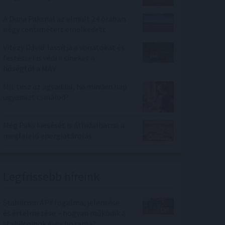
A Duna Paksnál az elmúlt 24 órában
négy centimétert emelkedett
Vitézy Dávid: lassítja a vonatokat és
festéssel is védi a síneket a
hőségtől a MÁV
Mit tesz az agyaddal, ha minden nap
ugyanazt csinálod?
Még Paks kiesését is áthidalhatná a
megfelelő energiatárolás
Legfrissebb híreink
Stabilcoin APY fogalma, jelentése
és értelmezése – hogyan működik a
stabilcoinok éves hozama?