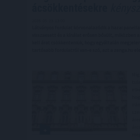
ácsökkentésekre
kénysz
2026. 05. 23. 13:00
Látványos fordulat körvonalazódik a hazai panella
visszaesett és a kínálat erősen bővült, miközben a
kell árat csökkenteniük, hogy egyáltalán megjele
tartósabb fordulatról van-e szó, azt a zenga.hu e
Míg
tul
elk
hog
irá
sze
áre
árc
meg