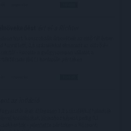
6:00
Megosztás:
TOVÁBB
elnövekedést
ért el a Richter
edeon Nyrt. konszolidált árbevétele az első fél évben
rd forint lett, 0,8 százalékkal elmaradt az előző év
akitól - közölte a gyógyszeripari vállalat a
rtéktőzsde (BÉT) honlapján pénteken.
4:00
Megosztás:
TOVÁBB
nt az infláció
 fogyasztói árak átlagosan 1,2 százalékkal haladták
évvel korábbiakat, júniushoz képest pedig 0,1
 csökkentek - jelentette pénteken a Központi