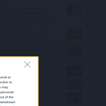
Korlátozta a versenyt az egyik
ismert hazai fodrászcikk
forgalmazó, komoly GVH-bírság
lett a vége
Nemzetközi konyhákat ellenőriz az
NKFH a kormányhivatalokkal
együtt
Tovább erősítenék a magyar
termékek jelenlétét a kereskedelmi
láncok
Növelte az árbevételét és az üzleti
eredményét a Mol az első félévben
sonal or
A várakozásoknak megfelelő
ection to
bevételnövekedést ért el a Richter
ou may
 personal
KSH: júliusban 1,2 százalékra
out of the
csökkent az infláció
 downstream