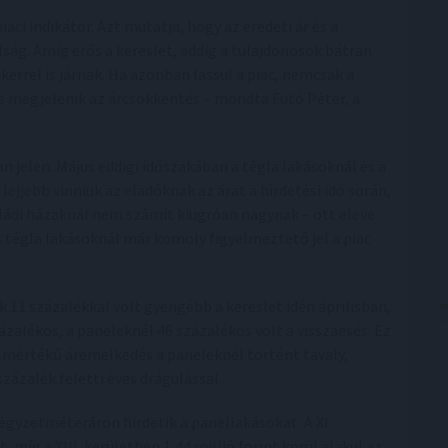
ci indikátor. Azt mutatja, hogy az eredeti ár és a
ság. Amíg erős a kereslet, addig a tulajdonosok bátran
errel is járnak. Ha azonban lassul a piac, nemcsak a
 is megjelenik az árcsökkentés – mondta Futó Péter, a
n jelen. Május eddigi időszakában a tégla lakásoknál és a
lejjebb vinniük az eladóknak az árat a hirdetési idő során,
aládi házaknál nem számít kiugróan nagynak – ott eleve
 tégla lakásoknál már komoly figyelmeztető jel a piac
k 11 százalékkal volt gyengébb a kereslet idén áprilisban,
zázalékos, a paneleknél 46 százalékos volt a visszaesés. Ez
mértékű áremelkedés a paneleknél történt tavaly,
ázalék feletti éves drágulással.
égyzetméteráron hirdetik a panellakásokat. A XI.
, míg a XIII. kerületben 1,44 millió forint körül alakul az