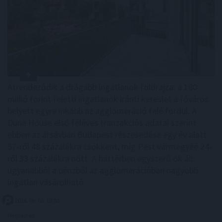
Átrendeződik a drágább ingatlanok földrajza: a 100
millió forint feletti ingatlanok iránti kereslet a főváros
helyett egyre inkább az agglomeráció felé fordul. A
Duna House első féléves tranzakciós adatai szerint
ebben az ársávban Budapest részesedése egy év alatt
57-ről 48 százalékra csökkent, míg Pest vármegyéé 24-
ről 33 százalékra nőtt. A háttérben egyszerű ok áll:
ugyanabból a pénzből az agglomerációban nagyobb
ingatlan vásárolható.
2026. 08. 06. 18:00
Megosztás: