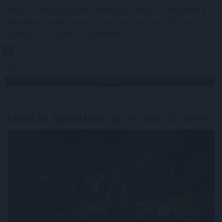
vissza, noha napközben rekordszintre ért, miközben a
Nasdaq Composite négy pluszos nap után először
gyengült, és 0,8%-ot csökkent.
2026. 08. 06. 11:00
Megosztás:
TOVÁBB
Kitart az optimizmus az
európai tőzsdéken