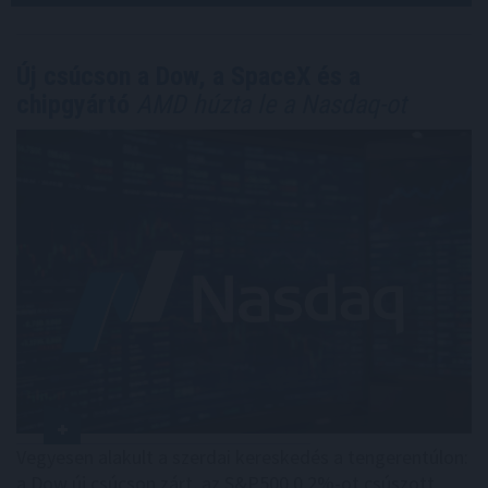
Új csúcson a Dow, a SpaceX és a
chipgyártó
AMD húzta le a Nasdaq-ot
Vegyesen alakult a szerdai kereskedés a tengerentúlon:
a Dow új csúcson zárt, az S&P500 0,2%-ot csúszott