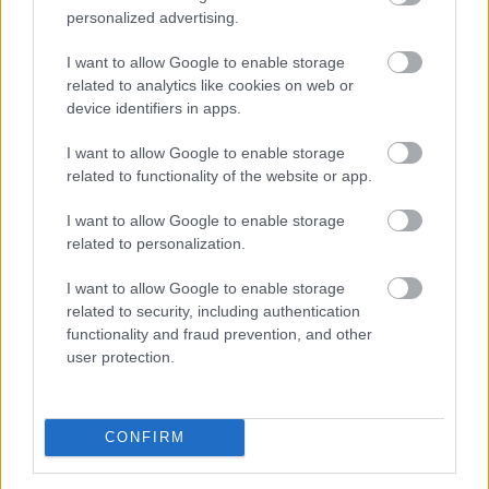
personalized advertising.
I want to allow Google to enable storage
related to analytics like cookies on web or
Az online szerencsejáték világában a gyors és
device identifiers in apps.
biztonságos pénzügyi tranzakciók alapvető
fontosságúak. Nem mindegy, hogy a nyereményed órák
I want to allow Google to enable storage
vagy napok alatt érkezik meg a számládra, és az sem,
related to functionality of the website or app.
hogy milyen extra költségek terhelik a befizetéseidet.
Ez a részletes útmutató bemutatja a 2026-ban
I want to allow Google to enable storage
related to personalization.
leginkább ajánlott és legbiztonságosabb fizetési
megoldásokat, segítve a felelősségteljes és tudatos
I want to allow Google to enable storage
döntést a magyar játékosok számára.
related to security, including authentication
functionality and fraud prevention, and other
2026. 08. 06. 14:32
user protection.
Megosztás:
TOVÁBB
CONFIRM
A Duna Paksnál az elmúlt 24 órában
négy