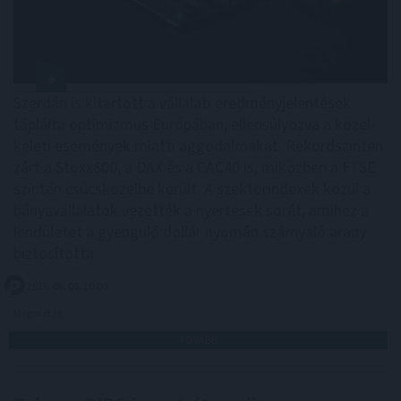
Szerdán is kitartott a vállalati eredményjelentések
táplálta optimizmus Európában, ellensúlyozva a közel-
keleti események miatti aggodalmakat. Rekordszinten
zárt a Stoxx600, a DAX és a CAC40 is, miközben a FTSE
szintén csúcsközelbe került. A szektorindexek közül a
bányavállalatok vezették a nyertesek sorát, amihez a
lendületet a gyengülő dollár nyomán szárnyaló arany
biztosította.
2026. 08. 06. 10:00
Megosztás:
TOVÁBB