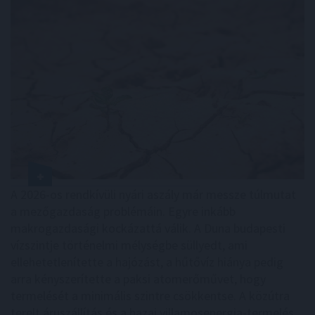
A 2026-os rendkívüli nyári aszály már messze túlmutat
a mezőgazdaság problémáin. Egyre inkább
makrogazdasági kockázattá válik. A Duna budapesti
vízszintje történelmi mélységbe süllyedt, ami
ellehetetlenítette a hajózást, a hűtővíz hiánya pedig
arra kényszerítette a paksi atomerőművet, hogy
termelését a minimális szintre csökkentse. A közútra
terelt áruszállítás és a hazai villamosenergia-termelés