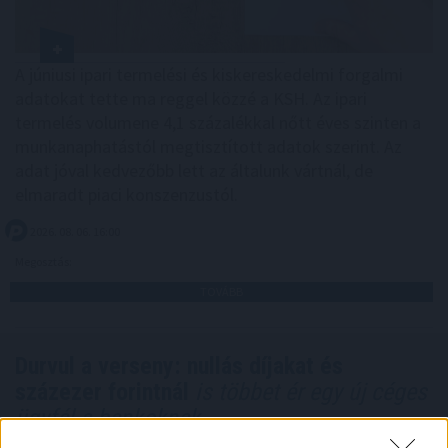
A júniusi ipari termelési és kiskereskedelmi forgalmi
adatokat tette ma reggel közzé a KSH. Az ipari
termelés volumene 4,1 százalékkal nőtt éves szinten a
munkanaphatástól megtisztított adatok szerint. Az
adat jóval kedvezőbb lett az általunk vártnál, de
elmaradt piaci konszenzustól.
2026. 08. 06. 16:00
Megosztás:
TOVÁBB
Durvul a verseny: nullás díjakat és
százezer forintnál
is többet ér egy új céges
ügyfél a bankoknak