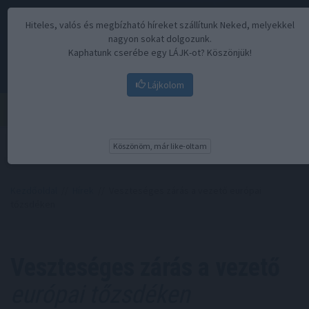
Hiteles, valós és megbízható híreket szállítunk Neked, melyekkel
nagyon sokat dolgozunk.
Kaphatunk cserébe egy LÁJK-ot? Köszönjük!
Lájkolom
Menü
Köszönöm, már like-oltam
Kezdőoldal
//
Hírek
// Veszteséges zárás a vezető európai
tőzsdéken
Veszteséges zárás a vezető
európai tőzsdéken