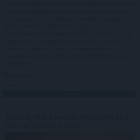
A nyaralás hagyományosan a munkától való elszakadás
időszaka, a digitális gazdaság azonban alaposan átírta
ezt a képet. Ma már több olyan bevételi lehetőség
létezik, amelyhez elegendő egy laptop,
internetkapcsolat és naponta néhány szabad óra. A cél
persze nem az, hogy a pihenés második műszakká
változzon, hanem az, hogy az utazás mellett is
maradjon egy kiszámítható vagy legalább kiegészítő
jövedelem.
2026. 08. 06. 17:15
Megosztás:
TOVÁBB
Az aszály már a magyar vállalatokat
és a
forint árfolyamát is sújtja