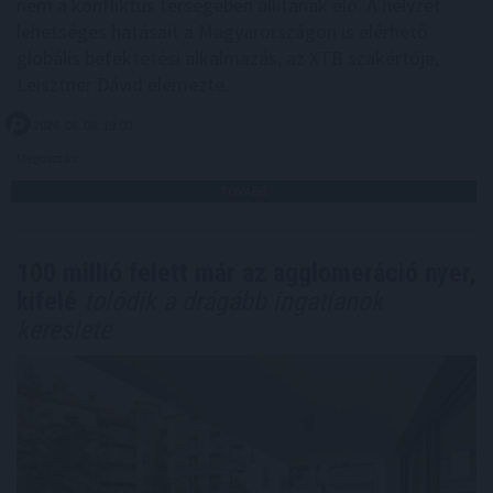
nem a konfliktus térségében állítanak elő. A helyzet
lehetséges hatásait a Magyarországon is elérhető
globális befektetési alkalmazás, az XTB szakértője,
Leisztner Dávid elemezte.
2026. 08. 06. 19:00
Megosztás:
TOVÁBB
100 millió felett már az agglomeráció nyer,
kifelé
tolódik a drágább ingatlanok
kereslete