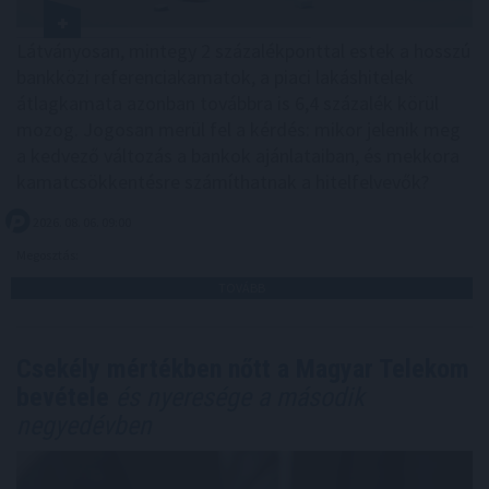
Látványosan, mintegy 2 százalékponttal estek a hosszú
bankközi referenciakamatok, a piaci lakáshitelek
átlagkamata azonban továbbra is 6,4 százalék körül
mozog. Jogosan merül fel a kérdés: mikor jelenik meg
a kedvező változás a bankok ajánlataiban, és mekkora
kamatcsökkentésre számíthatnak a hitelfelvevők?
2026. 08. 06. 09:00
Megosztás:
TOVÁBB
Csekély mértékben nőtt a Magyar Telekom
bevétele
és nyeresége a második
negyedévben