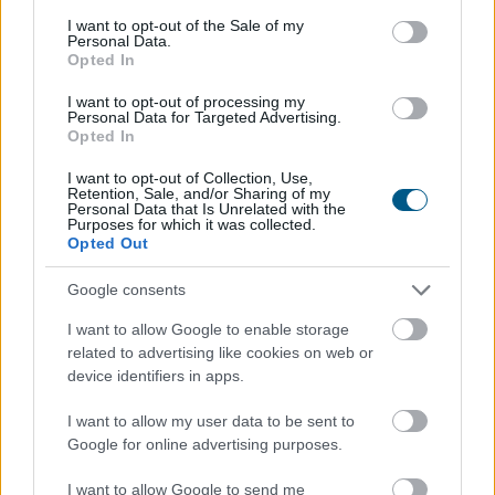
fintech szolgáltatók.
consent section.
I want to opt-out of the Sale of my
Personal Data.
2026. 08. 06. 15:00
Opted In
Megosztás:
I want to opt-out of processing my
Personal Data for Targeted Advertising.
TOVÁBB
Opted In
I want to opt-out of Collection, Use,
Retention, Sale, and/or Sharing of my
A legjobb online kaszinó fizetési
módok
Personal Data that Is Unrelated with the
Purposes for which it was collected.
összehasonlítása 2026-ban
Opted Out
Google consents
I want to allow Google to enable storage
related to advertising like cookies on web or
device identifiers in apps.
I want to allow my user data to be sent to
Google for online advertising purposes.
I want to allow Google to send me