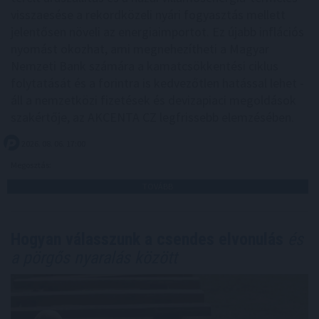
visszaesése a rekordközeli nyári fogyasztás mellett
jelentősen növeli az energiaimportot. Ez újabb inflációs
nyomást okozhat, ami megnehezítheti a Magyar
Nemzeti Bank számára a kamatcsökkentési ciklus
folytatását és a forintra is kedvezőtlen hatással lehet -
áll a nemzetközi fizetések és devizapiaci megoldások
szakértője, az AKCENTA CZ legfrissebb elemzésében.
2026. 08. 06. 17:00
Megosztás:
TOVÁBB
Hogyan válasszunk a csendes elvonulás
és
a pörgős nyaralás között