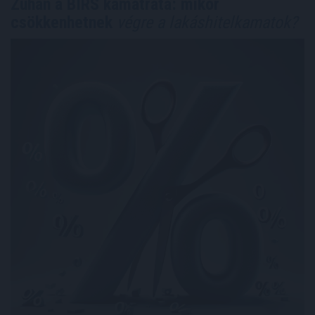
Zuhan a BIRS kamatráta: mikor
csökkenhetnek
végre a lakáshitelkamatok?