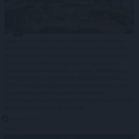
A paksi atomerőmű teljes leállása nem a megújuló
energia korlátait, hanem a hazai energiatárolás hiányát
teszi látványossá. Miközben a napelemek napközben
Paks kiesése mellett is nagy mennyiségű áramot
termeltek a nyári kánikulában, estére a tárolók hiánya
miatt megnőtt az importigény. Szilva Attila fizikus, a
BME és az Uppsalai Egyetem korábbi kutatója, a Furik
blog szerzője szerint megfelelő elektromos
tárolókapacitással még egy ilyen válsághelyzet hatásai
is jelentősen enyhíthetők lennének.
2026. 08. 06. 12:00
Megosztás:
TOVÁBB