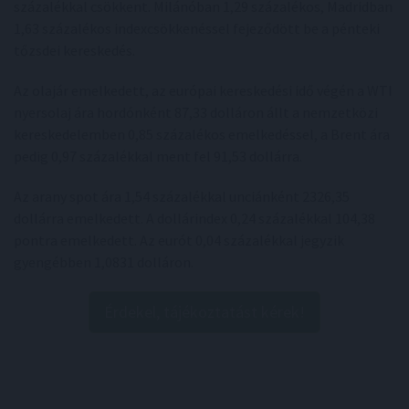
százalékkal csökkent. Milánóban 1,29 százalékos, Madridban
1,63 százalékos indexcsökkenéssel fejeződött be a pénteki
tőzsdei kereskedés.
Az olajár emelkedett, az európai kereskedési idő végén a WTI
nyersolaj ára hordónként 87,33 dolláron állt a nemzetközi
kereskedelemben 0,85 százalékos emelkedéssel, a Brent ára
pedig 0,97 százalékkal ment fel 91,53 dollárra.
Az arany spot ára 1,54 százalékkal unciánként 2326,35
dollárra emelkedett. A dollárindex 0,24 százalékkal 104,38
pontra emelkedett. Az eurót 0,04 százalékkal jegyzik
gyengébben 1,0831 dolláron.
Érdekel, tájékoztatást kérek!