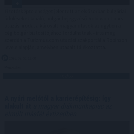
Fizetésképtelenséget jelentett az elsősorban bulgáriai
üdüléseket kínáló, bolgár bejegyzésű Robinson Tours
utazási iroda, a károsult magyar utasok az ügyben a
cég bolgár biztosítójához fordulhatnak - írta meg
szerdán a Turizmus.com utazási szakportál a Robinson
levele alapján, amelyben utasait tájékoztatta.
2026. 08. 06. 13:00
Megosztás:
TOVÁBB
A nyári melótól a karrierépítésig: így
alakult át
a magyar diákmunkapiac az
elmúlt másfél évtizedben