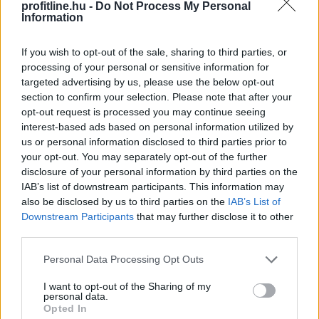
profitline.hu -
Do Not Process My Personal
Information
If you wish to opt-out of the sale, sharing to third parties, or
processing of your personal or sensitive information for
targeted advertising by us, please use the below opt-out
section to confirm your selection. Please note that after your
opt-out request is processed you may continue seeing
interest-based ads based on personal information utilized by
us or personal information disclosed to third parties prior to
your opt-out. You may separately opt-out of the further
disclosure of your personal information by third parties on the
IAB’s list of downstream participants. This information may
also be disclosed by us to third parties on the
IAB’s List of
Egyre magasabb összegű egyszeri jóváírásokkal
Downstream Participants
that may further disclose it to other
próbálják magukhoz csábítani a bankot kereső vagy
third parties.
éppen váltó vállalkozásokat a pénzintézetek. A
Please note that this website/app uses one or more Google
BiztosDöntés.hu elemzése szerint a céges ügyfelek
Personal Data Processing Opt Outs
services and may gather and store information including but
számlavezetéséért folyó harcban a leszorított vagy
not limited to your visit or usage behaviour. You may click to
I want to opt-out of the Sharing of my
akár nullás havi díjak és átutalási költségek is nagy
personal data.
grant or deny consent to Google and its third-party tags to
Opted In
vonzerőt jelentenek. A versenybe már itt beszálltak a
use your data for below specified purposes in below Google