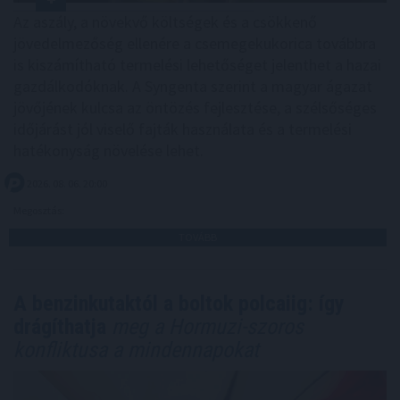
Az aszály, a növekvő költségek és a csökkenő
jövedelmezőség ellenére a csemegekukorica továbbra
is kiszámítható termelési lehetőséget jelenthet a hazai
gazdálkodóknak. A Syngenta szerint a magyar ágazat
jövőjének kulcsa az öntözés fejlesztése, a szélsőséges
időjárást jól viselő fajták használata és a termelési
hatékonyság növelése lehet.
2026. 08. 06. 20:00
Megosztás:
TOVÁBB
A benzinkutaktól a boltok polcaiig: így
drágíthatja
meg a Hormuzi-szoros
konfliktusa a mindennapokat