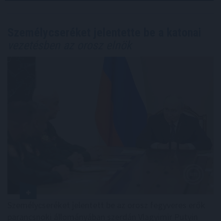
Személycseréket jelentette be a katonai
vezetésben az orosz elnök
Személycseréket jelentett be az orosz fegyveres erők
parancsnoki állományában szerdán Vlagyimir Putyin