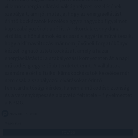
villamosenergia-ellátási válsághelyzet kezelésének
szabályait, ami jól mutatja, hogy az energiaellátást
érintő kockázatok kezelése egyre nagyobb figyelmet
kap szabályozói oldalról is. A rekordalacsony dunai
vízállás, a hőhullámok és az aszály egyértelművé teszik,
hogy a klímaváltozás már nem jövőbeli forgatókönyv:
kézzelfogható üzleti kockázat, amely a hazai
energiaellátástól a szabályozási környezeten át a napi
működésig egyre több területet érint. A vállalatok
számára ezért a fizikai klímakockázatok kezelése már
nem csak a szabályozói elvárásokat érintő
fenntarthatósági kérdés, hanem a működésbiztonság
és a versenyképesség alapvető feltétele – figyelmeztet
a KPMG.
2026. 08. 07. 03:00
Megosztás:
TOVÁBB