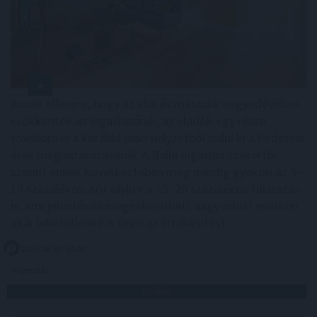
Annak ellenére, hogy az idei év második negyedévében
csökkentek az ingatlanárak, az eladók egy része
továbbra is a korábbi piaci helyzetből indul ki a hirdetési
árak meghatározásánál. A Balla Ingatlan szakértői
szerint ennek következtében még mindig gyakori az 5–
10 százalékos, sőt olykor a 15–20 százalékos túlárazás
is, ami jelentősen megnehezítheti, vagy adott esetben
akár lehetetlenné is teszi az értékesítést.
2026. 08. 07. 04:00
Megosztás:
TOVÁBB