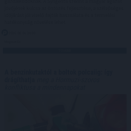
gazdálkodóknak. A Syngenta szerint a magyar ágazat
jövőjének kulcsa az öntözés fejlesztése, a szélsőséges
időjárást jól viselő fajták használata és a termelési
hatékonyság növelése lehet.
2026. 08. 06. 20:00
Megosztás:
TOVÁBB
A benzinkutaktól a boltok polcaiig: így
drágíthatja
meg a Hormuzi-szoros
konfliktusa a mindennapokat