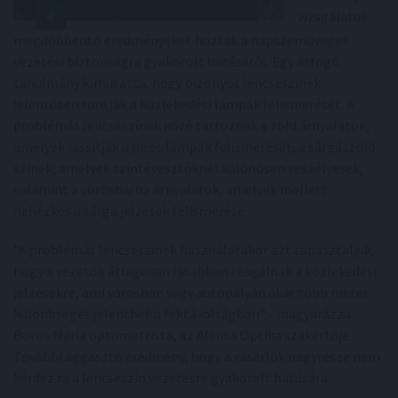
vizsgálatok
megdöbbentő eredményeket hoztak a napszemüvegek
vezetési biztonságra gyakorolt hatásáról. Egy átfogó
tanulmány kimutatta, hogy bizonyos lencseszínek
jelentősen rontják a közlekedési lámpák felismerését. A
problémás lencseszínek közé tartoznak a zöld árnyalatok,
amelyek lassítják a piros lámpák felismerését, a sárgászöld
színek, amelyek színtévesztőknél különösen veszélyesek,
valamint a vörösbarna árnyalatok, amelyek mellett
nehézkes a sárga jelzések felismerése.
"A problémás lencseszínek használatakor azt tapasztaljuk,
hogy a vezetők átlagosan lasabban reagálnak a közlekedési
jelzésekre, ami városban vagy autópályán akár több méter
különbséget jelenthet a féktávolságban" - magyarázza
Boros Mária optometrista, az Alensa Optika szakértője.
További aggasztó eredmény, hogy a vásárlók nagyrésze nem
kérdez rá a lencseszín vezetésre gyakorolt hatására.