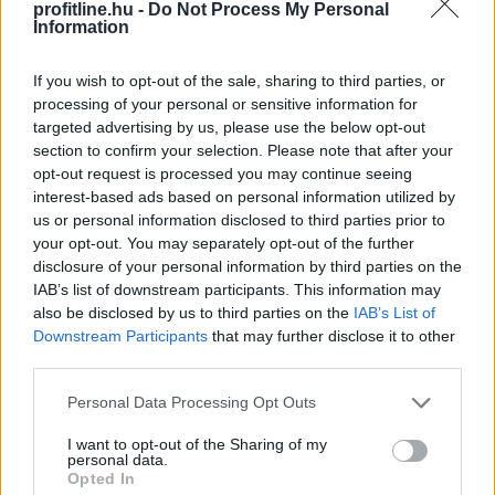
profitline.hu -
Do Not Process My Personal
növelte a klímák használatát. A hűtés helyszínenként
Information
átlagosan napi 4,29 kWh energiát igényelt a Daikin
klímákat és hőszivattyúkat vezérlő Onecta alkalmazás
If you wish to opt-out of the sale, sharing to third parties, or
anonim, országos használati adatai szerint.
processing of your personal or sensitive information for
targeted advertising by us, please use the below opt-out
2026. 08. 07. 01:00
section to confirm your selection. Please note that after your
Megosztás:
opt-out request is processed you may continue seeing
interest-based ads based on personal information utilized by
TOVÁBB
us or personal information disclosed to third parties prior to
your opt-out. You may separately opt-out of the further
disclosure of your personal information by third parties on the
Elmaradt a várakozásoktól az
ipar júniusi
IAB’s list of downstream participants. This information may
teljesítménye
also be disclosed by us to third parties on the
IAB’s List of
Downstream Participants
that may further disclose it to other
Az ipari termelés júniusi mutatói elmaradtak a
third parties.
várakozásoktót, már az előzetes GDP-adatok is sejteni
Please note that this website/app uses one or more Google
Personal Data Processing Opt Outs
engedték, hogy a fél év utolsó hónapja nem volt erős -
services and may gather and store information including but
állapították meg az MTI-nek nyilatkozó elemzők. A
not limited to your visit or usage behaviour. You may click to
I want to opt-out of the Sharing of my
kilátások továbbra is bizonytalanok alapvetően a
personal data.
grant or deny consent to Google and its third-party tags to
Opted In
külpiaci feltételek miatt, de majdnem biztos, hogy a
use your data for below specified purposes in below Google