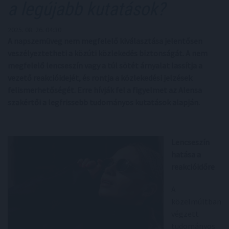
a legújabb kutatások?
2025. 08. 26. 04:30
A napszemüveg nem megfelelő kiválasztása jelentősen
veszélyeztetheti a közúti közlekedés biztonságát. A nem
megfelelő lencseszín vagy a túl sötét árnyalat lassítja a
vezető reakcióidejét, és rontja a közlekedési jelzések
felismerhetőségét. Erre hívják fel a figyelmet az Alensa
szakértői a legfrissebb tudományos kutatások alapján.
Lencseszín
hatása a
reakcióidőre
A
közelmúltban
végzett
tudományos