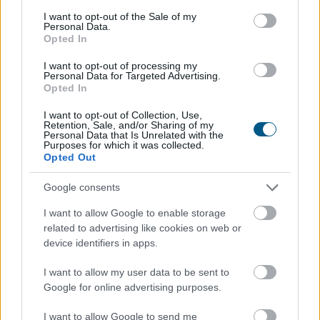
magyar ipar túllépett az évekig húzódó recesszión.
consent section.
I want to opt-out of the Sale of my
Personal Data.
Opted In
2026. 08. 07. 00:05
Megosztás:
I want to opt-out of processing my
Personal Data for Targeted Advertising.
TOVÁBB
Opted In
I want to opt-out of Collection, Use,
Retention, Sale, and/or Sharing of my
A magyar vegyipar csaknem 200
Personal Data that Is Unrelated with the
Purposes for which it was collected.
megawattal
csökkentette
Opted Out
energiafelhasználását
Google consents
I want to allow Google to enable storage
related to advertising like cookies on web or
device identifiers in apps.
I want to allow my user data to be sent to
Google for online advertising purposes.
I want to allow Google to send me