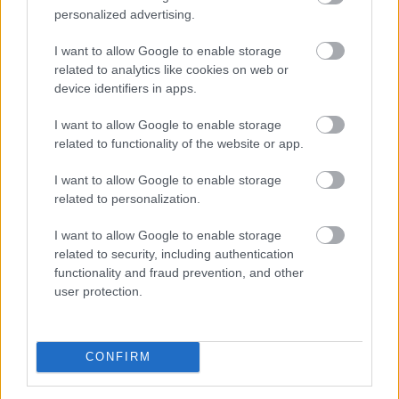
personalized advertising.
I want to allow Google to enable storage
related to analytics like cookies on web or
device identifiers in apps.
A Magyar Vegyipari Szövetség (MAVESZ) tagvállalatai
csaknem 200 megawattal (MW) csökkentették
I want to allow Google to enable storage
villamosenergia-felhasználásukat és jelentősen
related to functionality of the website or app.
visszafogták vízfelhasználásukat is a tagoktól
beérkezett információk alapján, ez a felhasználás-
I want to allow Google to enable storage
related to personalization.
csökkentés az országosan elért eredmények mintegy
25 százalékát teszi ki - közölte a szervezet csütörtökön
I want to allow Google to enable storage
az MTI-vel.
related to security, including authentication
functionality and fraud prevention, and other
2026. 08. 06. 23:00
user protection.
Megosztás:
TOVÁBB
CONFIRM
Így változtatja meg a fizetésemelési