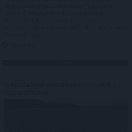
átlagos bérét. A WHC szakértői arra figyelmeztetnek,
hogy az új irányelv nemcsak a bértárgyalások
dinamikáját változtatja meg, de komoly
adminisztrációs és kulturális felkészülést is megkövetel
a hazai cégektől.
2026. 08. 06. 22:00
Megosztás:
TOVÁBB
A vészhelyzet elkerülésén
dolgoznak a
halgazdálkodók