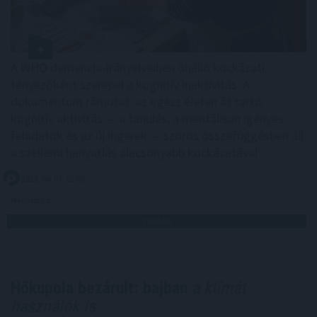
A WHO demencia-irányelveiben önálló kockázati
tényezőként szerepel a kognitív inaktivitás. A
dokumentum rámutat: az egész életen át tartó
kognitív aktivitás — a tanulás, a mentálisan igényes
feladatok és az új ingerek — szoros összefüggésben áll
a szellemi hanyatlás alacsonyabb kockázatával .
2026. 08. 07. 02:00
Megosztás:
TOVÁBB
Hőkupola bezárult: bajban
a klímát
használók is