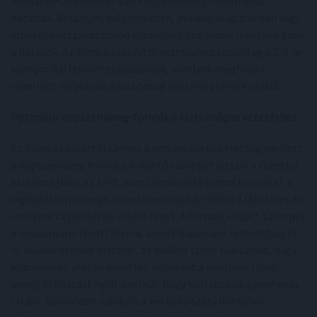
mélységérzékelést és távolságbecslési problémákat
okoznak. Veszélyes helyzetekben, például alagutakban vagy
árnyékos útszakaszokon különösen kritikusak lehetnek ezek
a hatások. Az Alensa szakértői vezetéshez kizárólag a 2-3-as
kategóriájú lencséket javasolják, amelyek megfelelő
védelmet nyújtanak a biztonság veszélyeztetése nélkül.
Optimális napszemüveg-formák a biztonságos vezetéshez
Az Alensa szakértői szerint a lencseszín és sötétség mellett
a napszemüveg formája is döntő szerepet játszik a vezetési
biztonságban. Az ívelt, arcot körülölelő forma bizonyult a
leghatékonyabbnak, mivel maximálisan lefedi a látóteret és
csökkenti a perifériás vakító fényt. A formák között szerepel
a wraparound (ívelt) forma, amely maximális lefedettséget
és oldalvédelmet biztosít, az aviátor stílus klasszikus, nagy
lencsével és vékony kerettel, valamint a wayfarer típus,
amely jó kilátást nyújt anélkül, hogy korlátozná a perifériás
látást. Különösen ajánlott a keskeny szárú modellek