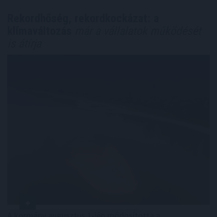
Rekordhőség, rekordkockázat: a
klímaváltozás
már a vállalatok működését
is átírja
A kormány augusztus 1-jén módosította a