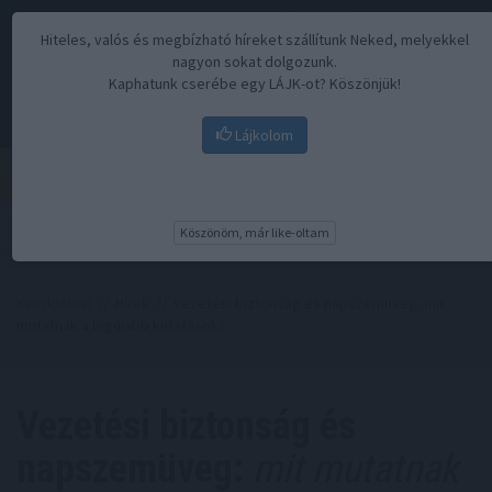
Hiteles, valós és megbízható híreket szállítunk Neked, melyekkel
nagyon sokat dolgozunk.
Kaphatunk cserébe egy LÁJK-ot? Köszönjük!
Lájkolom
Menü
Köszönöm, már like-oltam
Kezdőoldal
//
Hírek
// Vezetési biztonság és napszemüveg: mit
mutatnak a legújabb kutatások?
Vezetési biztonság és
napszemüveg:
mit mutatnak