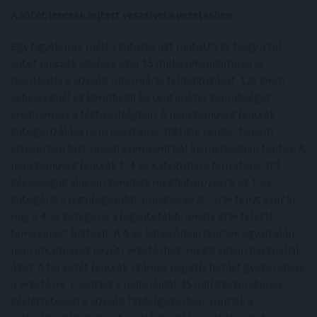
A sötét lencsék rejtett veszélyei a vezetésben
Egy figyelemre méltó kutatás azt mutatta ki, hogy a túl
sötét lencsék viselése akár 15 milliszekundummal is
lassíthatja a vizuális információ feldolgozását. 120 km/h
sebességnél ez körülbelül 50 centiméter különbséget
eredményez a féktávolságban. A napszemüveg lencsék
kategorizálása nem pusztán esztétikai kérdés, hanem
elsősorban biztonsági szempontból kiemelkedően fontos. A
napszemüveg lencsék 1-4-es kategóriái a fényáteresztő
képességük alapján kerülnek meghatározásra: az 1-es
kategória a legvilágosabb, mindössze 20-57% fényt szűr ki,
míg a 4-es kategória a legsötétebb, amely 97% feletti
fényszűrést biztosít. A 4-es kategóriájú lencsék egyáltalán
nem alkalmasak közúti vezetéshez, mégis sokan használják
őket. A túl sötét lencsék számos negatív hatást gyakorolnak
a vezetésre. Lassítják a reakcióidőt 15 milliszekundumos
késleltetéssel a vizuális feldolgozásban, rontják a