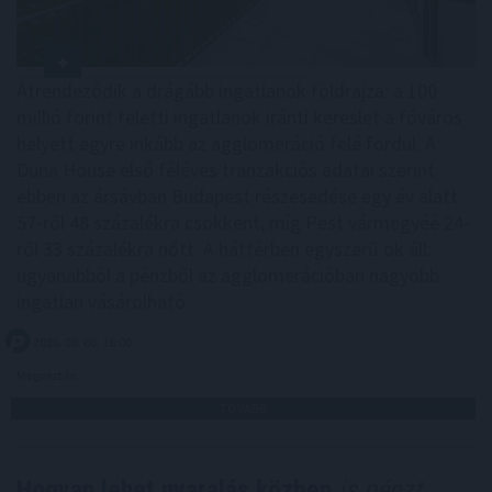
Átrendeződik a drágább ingatlanok földrajza: a 100
millió forint feletti ingatlanok iránti kereslet a főváros
helyett egyre inkább az agglomeráció felé fordul. A
Duna House első féléves tranzakciós adatai szerint
ebben az ársávban Budapest részesedése egy év alatt
57-ről 48 százalékra csökkent, míg Pest vármegyéé 24-
ről 33 százalékra nőtt. A háttérben egyszerű ok áll:
ugyanabból a pénzből az agglomerációban nagyobb
ingatlan vásárolható.
2026. 08. 06. 18:00
Megosztás:
TOVÁBB
Hogyan lehet nyaralás közben
is pénzt