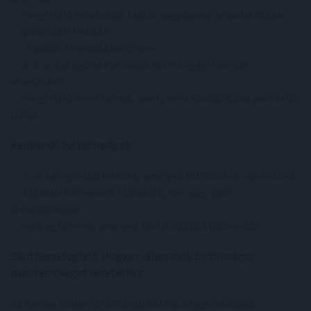
- megfelelő lencseszín szürke vagy barna árnyalatokban
- polarizált lencsék
- a vakító fény csökkentésére
- 2-3-as kategória optimális sötétséggel normál
vezetéshez
- megfelelő keretforma, amely nem korlátozza a perifériás
látást
Kerülendő tulajdonságok:
- 4-es kategóriájú lencsék, amelyek túl sötétek vezetéshez
- színtorzító lencsék rózsaszín, kék vagy zöld
árnyalatokban
- vastag keretek, amelyek korlátozzák a látómezőt
Záró összefoglaló: Hogyan válasszunk biztonságos
napszemüveget vezetéshez
Az Alensa szakértői összeállították a legfontosabb