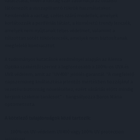
választása, mivel a vastag szár zavarhatja az oldalsó
látómezőt a visszapillantó tükrök használatakor.
Kerülendők a vastag, széles szárú modellek, amelyek
korlátozzák a perifériás látást, a kisméretű trendy lencsék,
amelyek nem nyújtanak teljes védelmet, valamint a
túlzottan sötét tükörlencsék, amelyek nem biztosítanak
megfelelő kontrasztot.
A tudományos kutatások eredményei alapján az Alensa
Optika szakértői szerint a legfontosabb a 100%-os UVA és
UVB védelem, amit az "UV400" jelölés garantál. "A megfelelő
napszemüveg kiválasztása jelentős mértékben hozzájárul a
vezetési biztonság növeléséhez, ezért vásárlás előtt mindig
kérjünk szakmai tanácsot" - hangsúlyozza Boros Mária
optometrista.
A kötelező tulajdonságok közé tartozik:
- 100%-os UV-védelem UV400 vagy 100% UV protection
jelöléssel