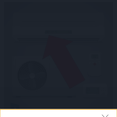
A 2026-os nyár második hőkupolája ismét jelentősen