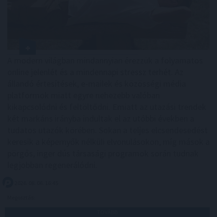
A modern világban mindannyian érezzük a folyamatos
online jelenlét és a mindennapi stressz terhét. Az
állandó értesítések, e-mailek és közösségi média
platformok miatt egyre nehezebb valóban
kikapcsolódni és feltöltődni. Emiatt az utazási trendek
két markáns irányba indultak el az utóbbi években a
tudatos utazók körében. Sokan a teljes elcsendesedést
keresik a képernyők nélküli elvonulásokon, míg mások a
pörgős, inger dús társasági programok során tudnak
legjobban regenerálódni.
2026. 08. 06. 16:45
Megosztás:
TOVÁBB