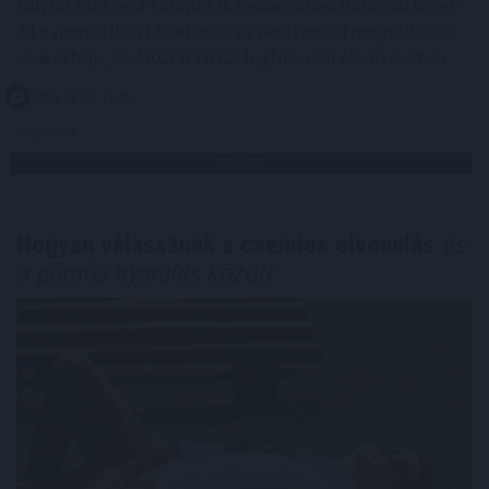
folytatását és a forintra is kedvezőtlen hatással lehet -
áll a nemzetközi fizetések és devizapiaci megoldások
szakértője, az AKCENTA CZ legfrissebb elemzésében.
2026. 08. 06. 17:00
Megosztás:
TOVÁBB
Hogyan válasszunk a csendes elvonulás
és
a pörgős nyaralás között