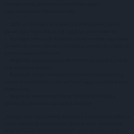
szempontokat, amelyeket a vezetéshez ideális
napszemüvegnek teljesítenie kell:
- 100%-os UV-védelem: Alapvető a UV400 jelölés, amely
garantálja a teljes UVA és UVB sugárzás elleni védelmet.
- Semleges lencseszín: Az ideális színek a szürke vagy barna
árnyalatok, mivel ezek nem torzítják a színeket, és megőrzik
a természetes kontrasztot.
- Megfelelő szűrőkategória: Vezetéshez kizárólag a 2-es és
3-as kategória ajánlott.
- Polarizált lencse: Jelentősen csökkenti a vakító fényt a
nedves útfelületekről, a műszerfalról vagy a szemből érkező
járművekről.
- Megfelelő keretforma: A keret nem korlátozhatja a
látómezőt, különösen az oldalsó irányban.
„A megfelelő napszemüveg kiválasztása aktívan hozzájárul a
közúti biztonság növeléséhez. Vásárlás előtt a sofőrök ne
féljenek szakértői tanácsot kérni” – zárja gondolatait Boros