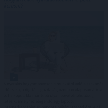
keresni?
A nyaralás hagyományosan a munkától való elszakadás
időszaka, a digitális gazdaság azonban alaposan átírta
ezt a képet. Ma már több olyan bevételi lehetőség
létezik, amelyhez elegendő egy laptop,
internetkapcsolat és naponta néhány szabad óra. A cél