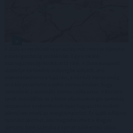
A 2026-os rendkívüli nyári aszály már messze túlmutat
a mezőgazdaság problémáin. Egyre inkább
makrogazdasági kockázattá válik. A Duna budapesti
vízszintje történelmi mélységbe süllyedt, ami
ellehetetlenítette a hajózást, a hűtővíz hiánya pedig
arra kényszerítette a paksi atomerőművet, hogy
termelését a minimális szintre csökkentse. A közútra
terelt áruszállítás és a hazai villamosenergia-termelés
visszaesése a rekordközeli nyári fogyasztás mellett
jelentősen növeli az energiaimportot. Ez újabb inflációs
nyomást okozhat, ami megnehezítheti a Magyar
Nemzeti Bank számára a kamatcsökkentési ciklus