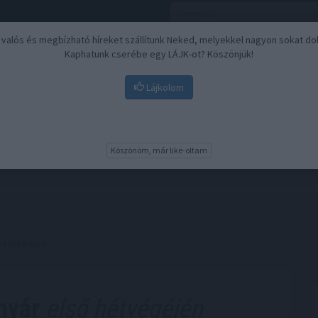
, valós és megbízható híreket szállítunk Neked, melyekkel nagyon sokat do
Kaphatunk cserébe egy LÁJK-ot? Köszönjük!
Lájkolom
Nyugdíj
Biztosítási befektetések
BU
Köszönöm, már like-oltam
 hétvégéjén
nyár
első hétvégéjén