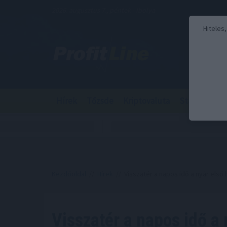
2026. augusztus 7., péntek - Ibolya
Hiteles
Hírek
Tőzsde
Kriptovaluta
Stabilcoin
Kezdőoldal
//
Hírek
// Visszatér a napos idő a nyár első
Visszatér a napos idő a 