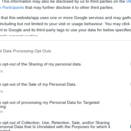
évvel korábbiakat, júniushoz képest pedig 0,1
. This information may also be disclosed by us to third parties on the
IA
 csökkentek - jelentette pénteken a Központi
Participants
that may further disclose it to other third parties.
 Hivatal (KSH).
 that this website/app uses one or more Google services and may gath
including but not limited to your visit or usage behaviour. You may click 
 to Google and its third-party tags to use your data for below specifi
3:00
Megosztás:
TOVÁBB
ogle consent section.
l Data Processing Opt Outs
országon
– Ez már az Otthon Start
o opt-out of the Sharing of my personal data.
In
vben 22 százalékkal több lakás épült, mint egy évvel
o opt-out of the Sale of my Personal Data.
 kiadott építési engedélyek száma pedig még
In
 százalékos ugrást mutatott – derül ki a Központi
 Hivatal (KSH) friss adataiból. A beszámoló szerint az
to opt-out of processing my Personal Data for Targeted
ing.
év volt kiemelkedő, a másodikban már sokkal
In
kben élénkült a piac. A statisztika alapján
t az eddigi tendencia: az Otthon Start Program
o opt-out of Collection, Use, Retention, Sale, and/or Sharing
ersonal Data that Is Unrelated with the Purposes for which it
fellendítette a keresletet, ezt igyekszik most
lected.