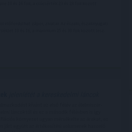
e 10 és 16 fok, a csúcsérték 23 és 28 fok között
l előfordulhat zápor, zivatar. Az északi, északnyugati
éklet 10 és 16, a maximum 25 és 30 fok között lesz.
kek
jelenlétét a kereskedelmi láncok
lmazkodást kívánt az első félév az élelmiszer-
elmi láncoktól és ez a második félévben is így
flációs környezet ugyan mérsékelte az árakat, ez
 járt együtt az értékesítési volumenek hasonló