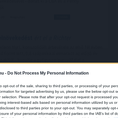
ekedésével - derült ki a CBA és a Penny
ől.
6:00
Megosztás:
TOVÁBB
elnövekedést
ért el a Richter
edeon Nyrt. konszolidált árbevétele az első fél évben
rd forint lett, 0,8 százalékkal elmaradt az előző év
akitól - közölte a gyógyszeripari vállalat a
rtéktőzsde (BÉT) honlapján pénteken.
.hu -
Do Not Process My Personal Information
4:00
Megosztás:
TOVÁBB
to opt-out of the sale, sharing to third parties, or processing of your per
formation for targeted advertising by us, please use the below opt-out s
r selection. Please note that after your opt-out request is processed y
nt az infláció
eing interest-based ads based on personal information utilized by us or
disclosed to third parties prior to your opt-out. You may separately opt-
 fogyasztói árak átlagosan 1,2 százalékkal haladták
losure of your personal information by third parties on the IAB’s list of