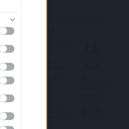
Richter elemzés
Befektetési tippek
Kicsit újranyitotta a zöld hitelt két
nagybank
Aggasztó összeomlás jelei
látszanak a piaci lakáshiteleknél
Államkötvény vásárlása, eladása,
tanácsadás
Ennyire épültek be eddig a nagy
jegybanki kamatemelések a hitelek
kamataiba