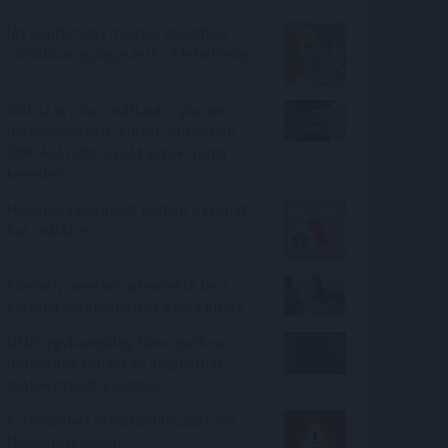
Így kaphat egy magyar nyugdíjas
olcsóbban gyógyszert - 7 lehetőség
Változás a használtautó-piacon:
meredeken esik a dízel, miközben
30%-kal nőtt a zöld autók iránti
kereslet
Hőkupola bezárult: bajban a klímát
használók is
Személycseréket jelentette be a
katonai vezetésben az orosz elnök
MNB: egyhangúlag támogatta a
monetáris tanács az alapkamat
csökkentését júliusban
Ki rendelhet el vízkorlátozást ma
Magyarországon?