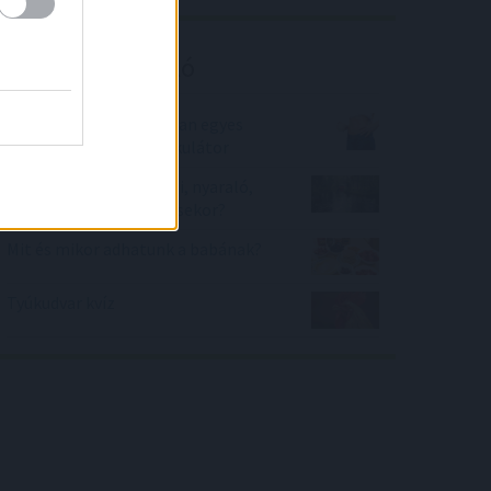
Kalkulátor ajánló
Mennyi fehérje és zsír van egyes
tejtermékekben? - kalkulátor
Mennyi adót kell fizetni, nyaraló,
üdülő, telek értékesítésekor?
Mit és mikor adhatunk a babának?
Tyúkudvar kvíz