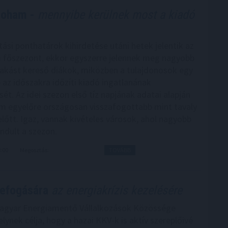
roham -
mennyibe kerülnek most a kiadó
tási ponthatárok kihirdetése utáni hetek jelentik az
ci főszezont, ekkor egyszerre jelennek meg nagyobb
akást kereső diákok, miközben a tulajdonosok egy
e az időszakra időzíti kiadó ingatlanának
ét. Az idei szezon első tíz napjának adatai alapján
am egyelőre országosan visszafogottabb mint tavaly
előtt. Igaz, vannak kivételes városok, ahol nagyobb
indult a szezon.
8:00
Megosztás:
TOVÁBB
zefogására
az energiakrízis kezelésére
Magyar Energiamentő Vállalkozások Közössége
ynek célja, hogy a hazai KKV-k is aktív szereplőivé