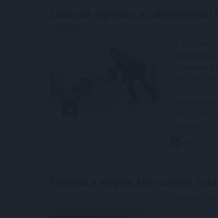
Elmaradt egyelőre az albérletpiaci 
lakások?
A felsőokta
albérletpia
számban a l
része is err
meghirdetés
az idei roh
vagy tavaly
lendülettel 
2026. 08. 07. 0
Felhívás a magyar kkv-szektor öss
Elindult a 
(MEVA), amel