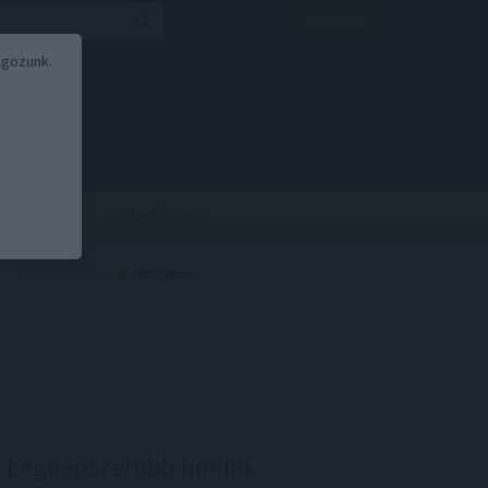
Belépés
lgozunk.
BOR
BIRS
Kalkulátorok
Legnépszerűbb híreink