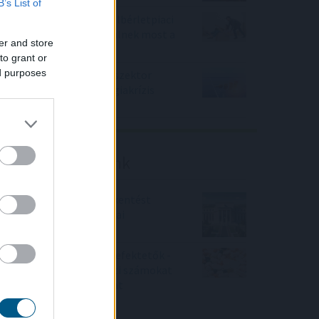
B’s List of
Elmaradt egyelőre az albérletpiaci
roham - mennyibe kerülnek most a
er and store
kiadó lakások?
to grant or
ed purposes
Felhívás a magyar kkv-szektor
összefogására az energiakrízis
kezelésére
Friss elemzéseink
Fokozatos kamatcsökkentést
támogatnak az amerikai
jegybankárok
Örülhetnek a Richter befektetők -
piaci konszenzus feletti számokat
közölt a tőzsdei vállalat
4IG elemzés