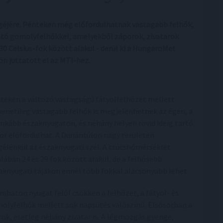
végéjére. Pénteken még előfordulhatnak vastagabb felhők,
tó gomolyfelhőkkel, amelyekből záporok, zivatarok
30 Celsius-fok között alakul - derül ki a HungaroMet
ön juttatott el az MTI-hez.
teken a változó vastagságú fátyolfelhőzet mellett
enetileg vastagabb felhők is megjelenhetnek az égen, a
inkább északnyugaton, és néhány helyen rövid ideig tartó
or előfordulhat. A Dunántúlon nagy területen
élénkül az északnyugati szél. A csúcshőmérséklet
alában 24 és 29 fok között alakul, de a felhősebb
aknyugati tájakon ennél több fokkal alacsonyabb lehet.
mbaton nyugat felől csökken a felhőzet, a fátyol- és
olyfelhők mellett sok napsütés valószínű. Elsősorban a
ok, esetleg néhány zivatar is. A légmozgás gyenge,