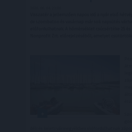
2026. 06. 04. 23:00
Visszatér a jellemzően napos idő a nyár első hét
de szombaton és vasárnap már sok napsütés várha
előfordulhatnak. A hőmérséklet csúcsértéke 25 és 
Nonprofit Zrt. előrejelzéséből, amelyet csütörtök
Pén
átm
leg
záp
meg
ált
ész
Szo
gom
déli és keleti vármegyékben előfordulhatnak zápor