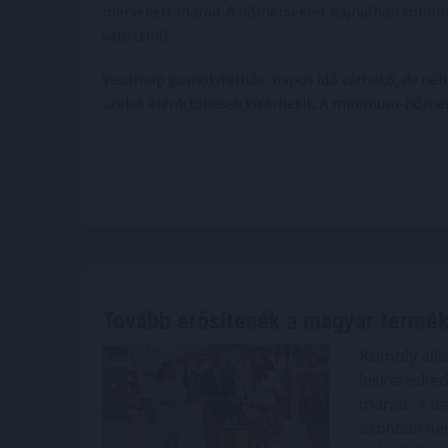
mérsékelt marad. A hőmérséklet hajnalban többnyir
valószínű.
Vasárnap gomolyfelhős, napos idő várható, de ného
szelet élénk lökések kísérhetik. A minimum-hőmérs
Tovább erősítenék a magyar termé
Komoly alka
kiskeresked
marad. A de
azonban nem