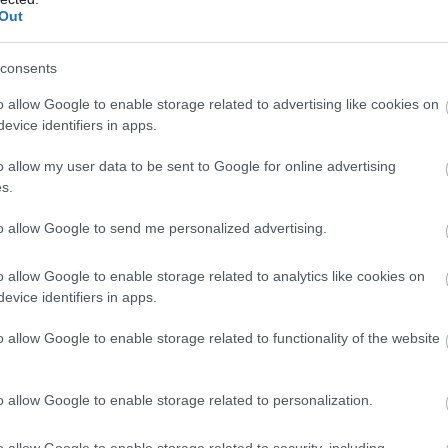
ínálat is.
Out
2:00
Megosztás:
TOVÁBB
consents
o allow Google to enable storage related to advertising like cookies on
evice identifiers in apps.
ötvényhozamok,
a forint 1%-kal gyengült
o allow my user data to be sent to Google for online advertising
s.
sökkenés után, az emelkedő olajárak és az amerikai
c stabilitását mutató adatok hatására az amerikai
to allow Google to send me personalized advertising.
am újra felfelé mozdult csütörtökön.
o allow Google to enable storage related to analytics like cookies on
evice identifiers in apps.
1:00
Megosztás:
TOVÁBB
o allow Google to enable storage related to functionality of the website
o allow Google to enable storage related to personalization.
l Street-i indexek
 részvénypiacok csütörtökön csökkenésben zártak,
o allow Google to enable storage related to security, including