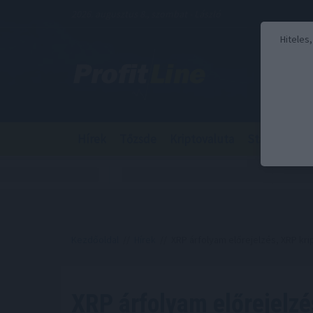
2026. augusztus 8., szombat - László
Hiteles
Hírek
Tőzsde
Kriptovaluta
Stabilcoin
Kezdőoldal
//
Hírek
// XRP árfolyam előrejelzés, XRP kri
XRP árfolyam előrejelzé