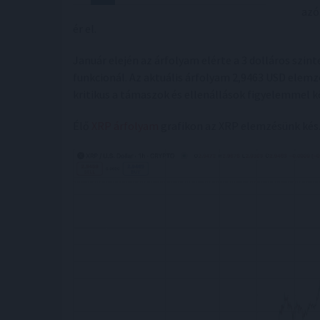
azó
ér el.
Január elején az árfolyam elérte a 3 dolláros szin
funkcionál. Az aktuális árfolyam 2,9463 USD elem
kritikus a támaszok és ellenállások figyelemmel k
Élő
XRP árfolyam
grafikon az XRP elemzésünk kés