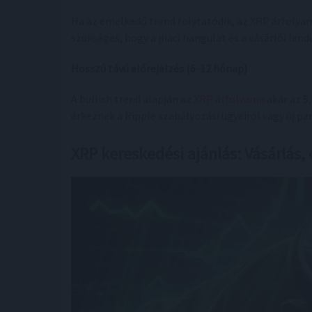
Ha az emelkedő trend folytatódik, az XRP árfolyam
szükséges, hogy a piaci hangulat és a vásárlói len
Hosszú távú előrejelzés (6-12 hónap)
A bullish trend alapján az
XRP árfolyama
akár az 5,
érkeznek a Ripple szabályozási ügyeiről vagy új p
XRP kereskedési ajánlás: Vásárlás, 