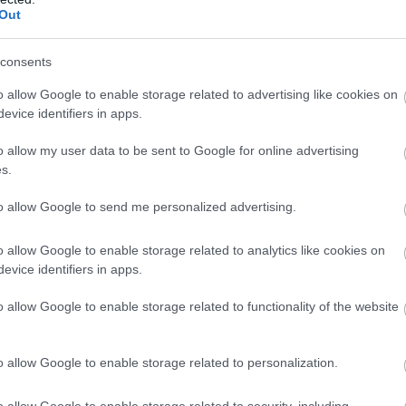
Out
consents
o allow Google to enable storage related to advertising like cookies on
evice identifiers in apps.
o allow my user data to be sent to Google for online advertising
s.
lent, míg az 1,65 USD szint szintén jelentős bázisként
to allow Google to send me personalized advertising.
o allow Google to enable storage related to analytics like cookies on
 áttörése esetén a következő szint a 3,33 USD lehet,
evice identifiers in apps.
masztanak.
o allow Google to enable storage related to functionality of the website
o allow Google to enable storage related to personalization.
st ad. A 10, 20, 50, 100 és 200 napos mozgóátlagok mind
 az XRP árfolyama hosszú távon is támogatott.
o allow Google to enable storage related to security, including