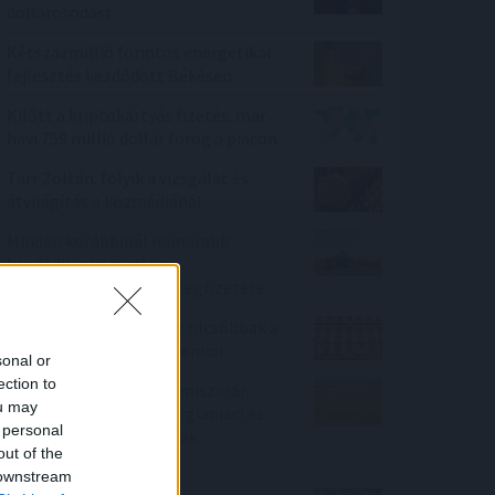
dollárosodást
Kétszázmillió forintos energetikai
fejlesztés kezdődött Békésen
Kilőtt a kriptokártyás fizetés: már
havi 759 millió dollár forog a piacon
Tarr Zoltán: folyik a vizsgálat és
átvilágítás a közmédiánál
Minden korábbinál hamarabb
kezdődik a közvetlen
agrártámogatások előlegfizetése
Ebben a megyében már olcsóbbak a
lakások, mint tavaly ilyenkor
sonal or
ection to
Enyhén nőtt a FAO élelmiszerár-
ou may
indexe az időjárási, energiapiaci és
 personal
geopolitikai aggodalmak
out of the
közepette
 downstream