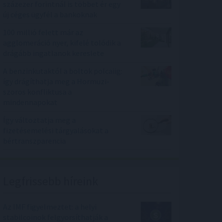
százezer forintnál is többet ér egy
új céges ügyfél a bankoknak
100 millió felett már az
agglomeráció nyer, kifelé tolódik a
drágább ingatlanok kereslete
A benzinkutaktól a boltok polcaiig:
így drágíthatja meg a Hormuzi-
szoros konfliktusa a
mindennapokat
Így változtatja meg a
fizetésemelési tárgyalásokat a
bértranszparencia
Legfrissebb híreink
Az IMF figyelmeztet: a helyi
stabilcoinok felgyorsíthatják a