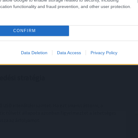
cation functionality and fraud prevention, and other user protection.
i jelzést ad. Ez arra utal, hogy az XRP árfolyam
CONFIRM
Data Deletion
Data Access
Privacy Policy
l, és szintén egy rövid távú korrekció lehetőségét jelzi.
edési stratégia
 USD ellenállási szintet. Ha ezt sikerül áttörni, a
stic túlvett állapota azonban figyelmeztet a lehetséges
issza az árfolyamot.