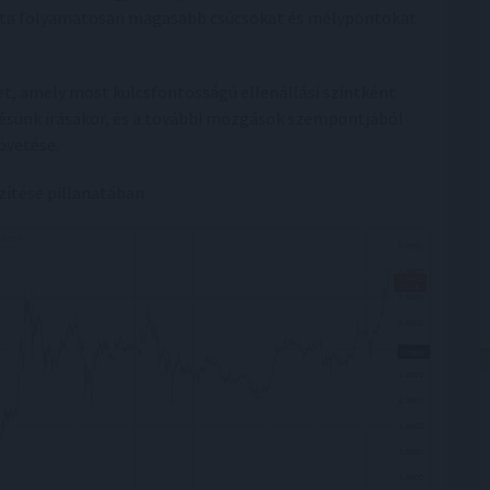
ta folyamatosan magasabb csúcsokat és mélypontokat
tet, amely most kulcsfontosságú ellenállási szintként
zésünk írásakor, és a további mozgások szempontjából
övetése.
zítése pillanatában