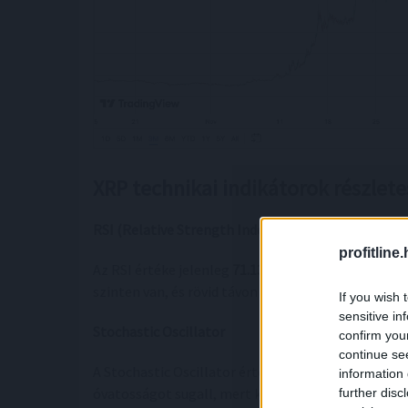
XRP technikai indikátorok részlet
RSI (Relative Strength Index)
profitline
Az RSI értéke jelenleg
71.13
, ami a túlvett zónát k
szinten van, és rövid távon korrekció következhet 
If you wish 
sensitive in
Stochastic Oscillator
confirm you
continue se
A Stochastic Oscillator értéke
90.84
, szintén a túl
information 
óvatosságot sugall, mert korrekció vagy konszolid
further disc