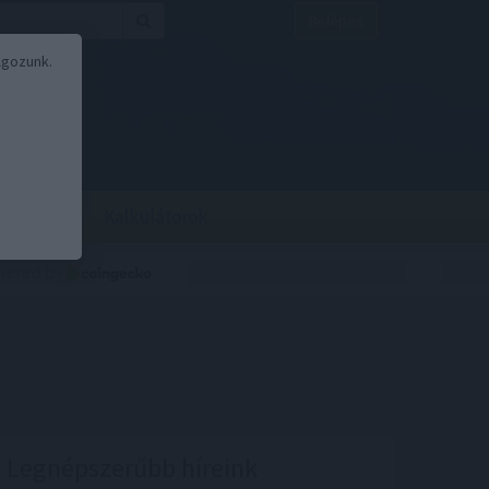
Belépés
lgozunk.
BOR
BIRS
Kalkulátorok
Legnépszerűbb híreink