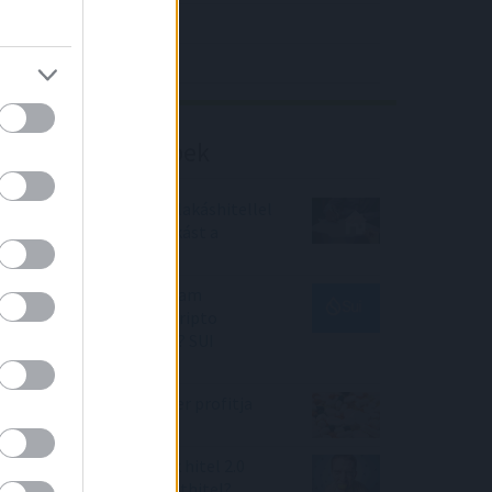
4IG elemzés
Richter elemzés
Befektetési tippek
5% alatti kamatozású lakáshitellel
vehetnek takarékos lakást a
fiatalok
SUI kriptovaluta árfolyam
előrejelzés 2025 - SUI kripto
vásárlása megéri most? SUI
elemzés
Nagyot zuhant a Richter profitja
Itt az újabb svájci frank hitel 2.0
balhé - csak most forinthitel?