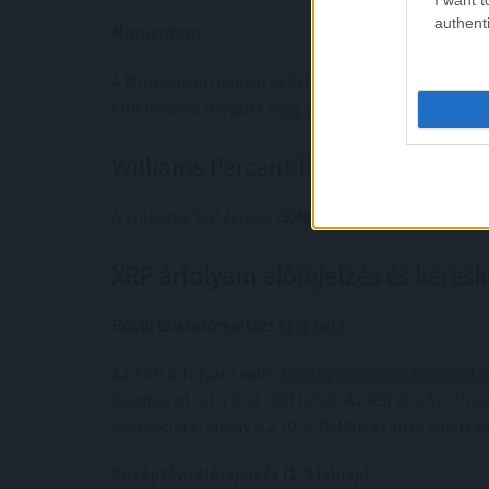
authenti
Momentum
A Momentum indikátor értéke
0.5483
, ami vásárlás
emelkedése mögött még mindig van lendület.
Williams Percent Range
A Williams %R értéke
-9.48
, ami túlvett zónára uta
XRP árfolyam előrejelzés és keresk
Rövid távú előrejelzés (1-2 hét)
Az XRP árfolyam valószínűleg tesztelni fogja a 3,00
következő cél a 3,33 USD lehet. Az RSI és a Stocha
korrekcióra, amely a 2,70-2,75 USD szintre viheti v
Középtávú előrejelzés (1-3 hónap)