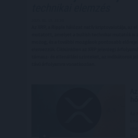
technikai elemzés
2025. 01. 15. 23:30
Az XRP, a Ripple hálózat natív kriptovalutája, az
mutatott, amelyet a bullish technikai mutatók is 
mozog, és a további mozgások pontosabb előrejel
elemezzük. Cikkünkben az XRP jelenlegi árfolyamá
támasz- és ellenállási szinteket, az indikátorok je
távú árfolyamra vonatkozóan.
Az
hó
Az
eme
vég
kon