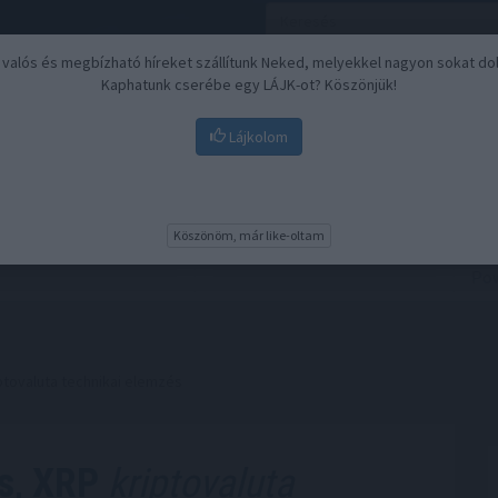
, valós és megbízható híreket szállítunk Neked, melyekkel nagyon sokat do
Kaphatunk cserébe egy LÁJK-ot? Köszönjük!
Lájkolom
Nyugdíj
Biztosítási befektetések
BU
Köszönöm, már like-oltam
ptovaluta technikai elemzés
s, XRP
kriptovaluta