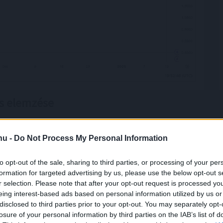
es elemzése
.hu -
Do Not Process My Personal Information
özelíti. Ez arra utal, hogy az XRP árfolyam jelenleg magas
be, ha az RSI tovább emelkedik.
to opt-out of the sale, sharing to third parties, or processing of your per
formation for targeted advertising by us, please use the below opt-out s
r selection. Please note that after your opt-out request is processed y
eing interest-based ads based on personal information utilized by us or
vett zónában van. Ez erős bullish trendet jelez, de
disclosed to third parties prior to your opt-out. You may separately opt-
áció lehetséges.
losure of your personal information by third parties on the IAB’s list of