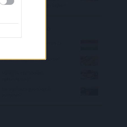
466.000 lakáshiteles nagy bajban!
Kalkulátor ajánló
Mennyit tudsz 1848. március 15.
eseményeiről?
Mennyire vagyok elsavasodva?
Mennyire táplálkozok
egészségesen?
Mennyi lesz a gyorshajtás
büntetés?