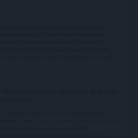
 elmúlt hónapok során jelentős árfolyam-növekedést
alátámasztanak. Az árfolyam most kritikus szinten
zéséhez a legfontosabb technikai indikátorokat
nak technikai hátterét vizsgáljuk meg, bemutatva a
lzéseit, és előrejelzést adunk a rövid, közép- és hosszú
 XRP árfolyamának alakulása az elmúlt
napokban
XRP
árfolyama az elmúlt három hónapban masszív
lkedést mutatott, amit a charton jól látható, november
i kitörés is bizonyít. Az árfolyam a korábbi
szolidációból egy erőteljes bullish trendbe váltott, és