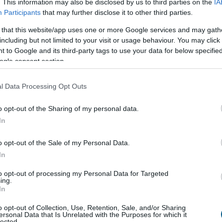
. This information may also be disclosed by us to third parties on the
IA
Participants
that may further disclose it to other third parties.
 that this website/app uses one or more Google services and may gath
utat. Ez azt jelzi, hogy az emelkedő trend még mindig
including but not limited to your visit or usage behaviour. You may click 
mától, különösen, ha a histogram továbbra is növekszik.
 to Google and its third-party tags to use your data for below specifi
ogle consent section.
l Data Processing Opt Outs
o opt-out of the Sharing of my personal data.
In
o opt-out of the Sale of my Personal Data.
In
to opt-out of processing my Personal Data for Targeted
ing.
In
o opt-out of Collection, Use, Retention, Sale, and/or Sharing
ersonal Data that Is Unrelated with the Purposes for which it
lected.