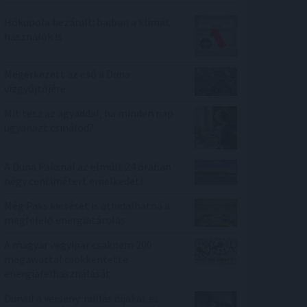
Hőkupola bezárult: bajban a klímát
használók is
Megérkezett az eső a Duna
vízgyűjtőjére
Mit tesz az agyaddal, ha minden nap
ugyanazt csinálod?
A Duna Paksnál az elmúlt 24 órában
négy centimétert emelkedett
Még Paks kiesését is áthidalhatná a
megfelelő energiatárolás
A magyar vegyipar csaknem 200
megawattal csökkentette
energiafelhasználását
Durvul a verseny: nullás díjakat és