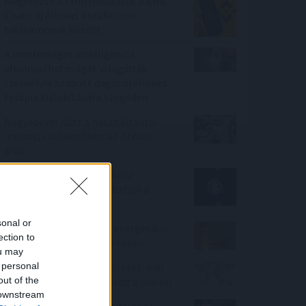
Megelőzte a Tron hálózatát a BNB
Chain: új éllovas a stabilcoin-
tulajdonosok között
A mesterséges intelligencia
alkalmazhatóságát vizsgálták
személyre szabott daganatellenes
terápia kialakítására Szegeden
Negyedével nőtt a használtautó-
import, csökkenőben az itthoni
árak
Az IMF figyelmeztet: a helyi
stabilcoinok felgyorsíthatják a
dollárosodást
sonal or
Kétszázmillió forintos energetikai
ection to
fejlesztés kezdődött Békésen
ou may
 personal
Kilőtt a kriptokártyás fizetés: már
out of the
havi 759 millió dollár forog a piacon
 downstream