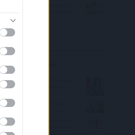
Örülhetnek a Richter befektetők -
piaci konszenzus feletti számokat
közölt a tőzsdei vállalat
4IG elemzés
Richter elemzés
Befektetési tippek
Jogszabály-módosítás! Itt vannak
az Otthon Start Hitel végleges
feltételei
Budapesten hitellel sem elég az
átlagbér a lakásvásárláshoz
Versenyez az inflációval a hitelek
drágulása - ennyivel emelkedtek a
törlesztők egy év alattrészletek