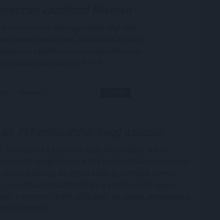
ejlesztés kezdődött Békésen
ió forint uniós támogatásból digitális
dzsment-rendszert alakítanak ki több
nyben és egyéb intézményben Békésen -
a az önkormányzat az MTI-t.
0:00
Megosztás:
TOVÁBB
avi 759 millió dollár forog a piacon
 felpörgött a kriptokártyák használata: a havi
lumen már meghaladja a 759 millió dollárt, miközben
ezeti a piacot, és egyre több új szereplő szerez
. A trend azt mutatja, hogy a stabilcoinok egyre
pnek a kriptotőzsdék világából, és valódi, mindennapi
zzé válhatnak.