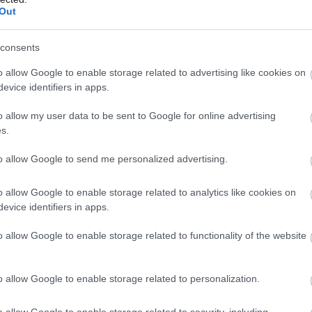
Out
azhatóságát vizsgálták személyre
akítására Szegeden
consents
es intelligencia alkalmazásának lehetőségét
o allow Google to enable storage related to advertising like cookies on
személyre szabott daganatellenes terápia
evice identifiers in apps.
ra a HUN-REN Szegedi Biológiai Kutatóközpont és a
dományegyetem munkatársai nemzetközi
o allow my user data to be sent to Google for online advertising
s.
désben, eredményeikről a Nature kiadóhoz tartozó
ncology című folyóiratban számoltak be.
to allow Google to send me personalized advertising.
3:00
Megosztás:
TOVÁBB
o allow Google to enable storage related to analytics like cookies on
evice identifiers in apps.
ort,
csökkenőben az itthoni árak
o allow Google to enable storage related to functionality of the website
ősödésére reagálva negyedével bővült a használt
tja Magyarországon az idén, miközben mérséklődik
o allow Google to enable storage related to personalization.
zint; a belföldön megvásárolt használt járművek
rendelkeznek azzal az előnnyel, hogy a kocsik
o allow Google to enable storage related to security, including