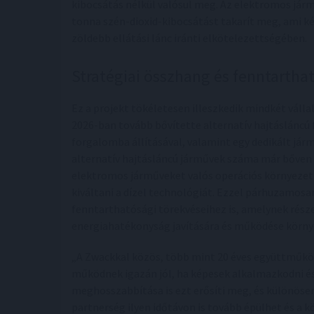
kibocsátás nélkül valósul meg. Az elektromos jár
tonna szén-dioxid-kibocsátást takarít meg, ami ké
zöldebb ellátási lánc iránti elkötelezettségében.
Stratégiai összhang és fenntartha
Ez a projekt tökéletesen illeszkedik mindkét válla
2026-ban tovább bővítette alternatív hajtásláncú 
forgalomba állításával, valamint egy dedikált jár
alternatív hajtásláncú járművek száma már bőven 
elektromos járműveket valós operációs környeze
kiváltani a dízel technológiát. Ezzel párhuzamosan
fenntarthatósági törekvéseihez is, amelynek része
energiahatékonyság javítására és működése körny
„A Zwackkal közös, több mint 20 éves együttműköd
működnek igazán jól, ha képesek alkalmazkodni és
meghosszabbítása is ezt erősíti meg, és különöse
partnerség ilyen időtávon is tovább épülhet és a