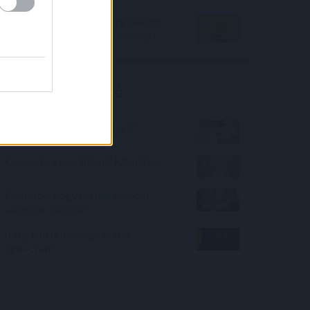
2 befektetés, amivel a legjobban
biztosíthatod a családod jövőjét
Kalkulátor ajánló
Sokat alszom vagy keveset?
Ki vagy te a családban? Kitaláljuk!
Kitalálod, hogy melyik európai
városban jártunk?
Hány kiló lennél egy másik
égitesten?