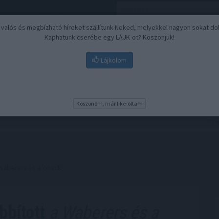
, valós és megbízható híreket szállítunk Neked, melyekkel nagyon sokat do
Kaphatunk cserébe egy LÁJK-ot? Köszönjük!
Lájkolom
Nyugdíj
Biztosítási befektetések
BU
Köszönöm, már like-oltam
 Waberers és a Zwack
bbított
a Waberers és a