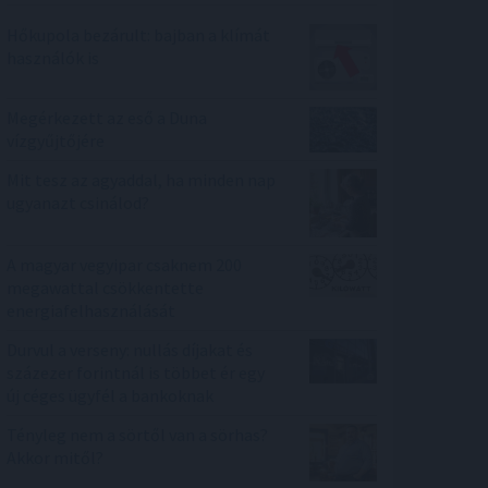
Hőkupola bezárult: bajban a klímát
használók is
Megérkezett az eső a Duna
vízgyűjtőjére
Mit tesz az agyaddal, ha minden nap
ugyanazt csinálod?
A magyar vegyipar csaknem 200
megawattal csökkentette
energiafelhasználását
Durvul a verseny: nullás díjakat és
százezer forintnál is többet ér egy
új céges ügyfél a bankoknak
Tényleg nem a sörtől van a sörhas?
Akkor mitől?