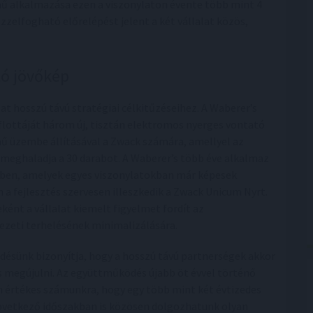
mű alkalmazása ezen a viszonylaton évente több mint 4
zzelfogható előrelépést jelent a két vállalat közös,
tó jövőkép
lat hosszú távú stratégiai célkitűzéseihez. A Waberer’s
flottáját három új, tisztán elektromos nyerges vontató
mű üzembe állításával a Zwack számára, amellyel az
meghaladja a 30 darabot. A Waberer’s több éve alkalmaz
tben, amelyek egyes viszonylatokban már képesek
 a fejlesztés szervesen illeszkedik a Zwack Unicum Nyrt.
ként a vállalat kiemelt figyelmet fordít az
ezeti terhelésének minimalizálására.
ésünk bizonyítja, hogy a hosszú távú partnerségek akkor
 megújulni. Az együttműködés újabb öt évvel történő
n értékes számunkra, hogy egy több mint két évtizedes
 következő időszakban is közösen dolgozhatunk olyan