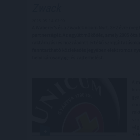
Zwack
2026. 05. 14. 03:00
A Waberer’s és a Zwack Unicum Nyrt. 3+2 évre megh
partnerségét. Az együttműködés, amely 2005 óta bi
raktározási és hozzáadott értékű szolgáltatásokat,
fenntartható közlekedés jegyében elektromos nye
helyi károsanyag- és zajterhelést.
A m
kör
gya
dun
rak
szo
vég
30 