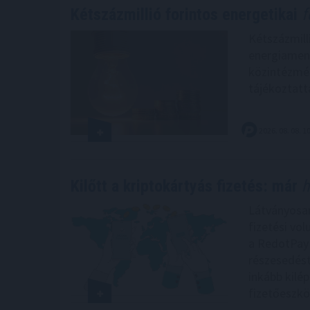
Kétszázmillió forintos energetikai
f
Kétszázmill
energiamene
közintézmé
tájékoztatt
2026. 08. 08. 1
Kilőtt a kriptokártyás fizetés: már
h
Látványosan
fizetési vo
a RedotPay v
részesedést
inkább kilé
fizetőeszkö