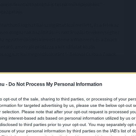
hanem fenntarthatóbbá is teszik működésünket” –
igazgatója.
artható logisztikai szolgáltatásai mellett, és a felek az
sen dolgoznak a szállítási és raktározási tevékenységhez
Az együttműködés kiemelt eleme a Waberer’s és a Zwack
tató, amely jól példázza a két vállalat közös
s logisztikai megoldások iránt"- Belovai Csaba a Zwack
ot biztosított a felek együttműködéséhez, amely lehetővé
nológiai változásokhoz. A mostani hosszabbítás ezt a
.hu -
Do Not Process My Personal Information
osít keretet a további innovatív fejlesztésekhez, amelyek
to opt-out of the sale, sharing to third parties, or processing of your per
formation for targeted advertising by us, please use the below opt-out s
r selection. Please note that after your opt-out request is processed y
eing interest-based ads based on personal information utilized by us or
disclosed to third parties prior to your opt-out. You may separately opt-
losure of your personal information by third parties on the IAB’s list of