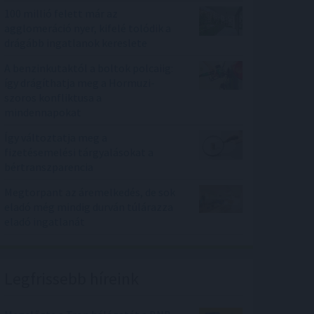
100 millió felett már az
agglomeráció nyer, kifelé tolódik a
drágább ingatlanok kereslete
A benzinkutaktól a boltok polcaiig:
így drágíthatja meg a Hormuzi-
szoros konfliktusa a
mindennapokat
Így változtatja meg a
fizetésemelési tárgyalásokat a
bértranszparencia
Megtorpant az áremelkedés, de sok
eladó még mindig durván túlárazza
eladó ingatlanát
Legfrissebb híreink