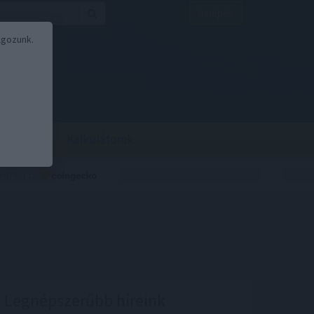
Belépés
lgozunk.
BOR
BIRS
Kalkulátorok
Legnépszerűbb híreink