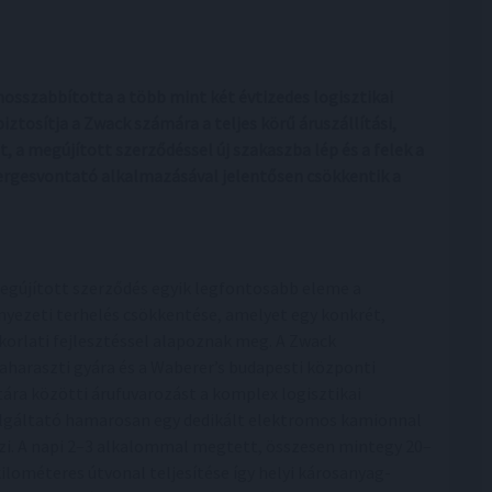
osszabbította a több mint két évtizedes logisztikai
ztosítja a Zwack számára a teljes körű áruszállítási,
 a megújított szerződéssel új szakaszba lép és a felek a
rgesvontató alkalmazásával jelentősen csökkentik a
egújított szerződés egyik legfontosabb eleme a
nyezeti terhelés csökkentése, amelyet egy konkrét,
korlati fejlesztéssel alapoznak meg. A Zwack
aharaszti gyára és a Waberer’s budapesti központi
tára közötti árufuvarozást a komplex logisztikai
lgáltató hamarosan egy dedikált elektromos kamionnal
zi. A napi 2–3 alkalommal megtett, összesen mintegy 20–
kilométeres útvonal teljesítése így helyi károsanyag-