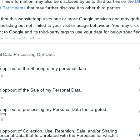
. This information may also be disclosed by us to third parties on the
IA
Participants
that may further disclose it to other third parties.
 that this website/app uses one or more Google services and may gath
including but not limited to your visit or usage behaviour. You may click 
 to Google and its third-party tags to use your data for below specifi
ogle consent section.
ain: új
éllovas a stabilcoin-tulajdonosok
l Data Processing Opt Outs
e annál látványosabban rendeződnek át az
k a stabilcoinpiacon. A BNB Chain már több
o opt-out of the Sharing of my personal data.
tartó címmel rendelkezik, mint a hosszú ideje
In
on, miközben az USDT-felhasználók száma is gyors
 a hálózaton. A Tron ettől még messze nem
o opt-out of the Sale of my Personal Data.
el vezető szerepét: tranzakciós volumenben továbbra
In
őnnyel rendelkezik.
to opt-out of processing my Personal Data for Targeted
ing.
4:00
Megosztás:
TOVÁBB
In
o opt-out of Collection, Use, Retention, Sale, and/or Sharing
ersonal Data that Is Unrelated with the Purposes for which it
lected.