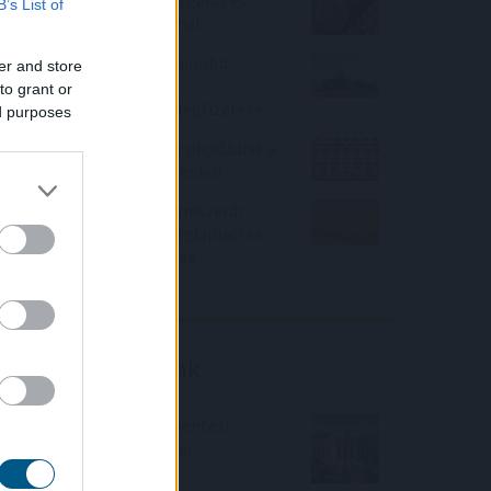
Tarr Zoltán: folyik a vizsgálat és
B’s List of
átvilágítás a közmédiánál
Minden korábbinál hamarabb
er and store
kezdődik a közvetlen
to grant or
agrártámogatások előlegfizetése
ed purposes
Ebben a megyében már olcsóbbak a
lakások, mint tavaly ilyenkor
Enyhén nőtt a FAO élelmiszerár-
indexe az időjárási, energiapiaci és
geopolitikai aggodalmak
közepette
Friss elemzéseink
Fokozatos kamatcsökkentést
támogatnak az amerikai
jegybankárok