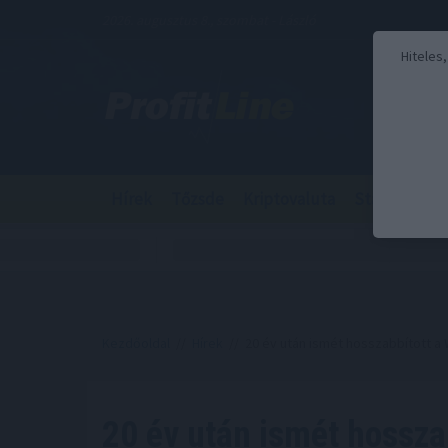
2026. augusztus 8., szombat - László
Hiteles
Hírek
Tőzsde
Kriptovaluta
Stabilcoin
Kezdőoldal
//
Hírek
// 20 év után ismét hosszabbított a
20 év után ismét hossza