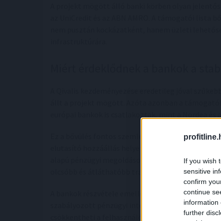
A projekt mögött álló banki körben olyan jelentős
az UniCredit és az ABN AMRO. A támogatói lista b
nem pusztán kockázatként, hanem üzleti lehetőség
infrastruktúrára.
Miért érdeklődnek a bankok a stabi
A Qivalis kezdeményezése eredetileg jóval szűkeb
állt a projekt mögött. Azóta azonban a támogatók 
európai bankok is csatlakoztak, mint a Nordea és a
Ez a bővülés fontos szemléletváltást jelez az eu
profitline
elutasító hozzáállás helyett egyre több intézmén
alapú pénzügyi megoldásokkal. A stablecoinok kü
If you wish 
olcsóbb és átláthatóbb tranzakciókat tehetnek l
sensitive in
confirm you
continue se
A bankok részvétele emellett a bizalom szempontj
information 
szabályozott pénzügyi intézmények kezelik, az növel
further disc
csökkentheti a felhasználók kockázatérzetét.