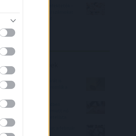
Örülhetnek a Richter befektetők -
piaci konszenzus feletti számokat
közölt a tőzsdei vállalat
4IG elemzés
Richter elemzés
Befektetési tippek
Trump szavai az arany árát is
elérték - mindeközben romlik a
forint!
A moratórium után rendben
fizetünk, de nem csak emiatt nő
moderáltan a banki feketelista
Komoly drágulást hozhat a február
a hitelpiacon