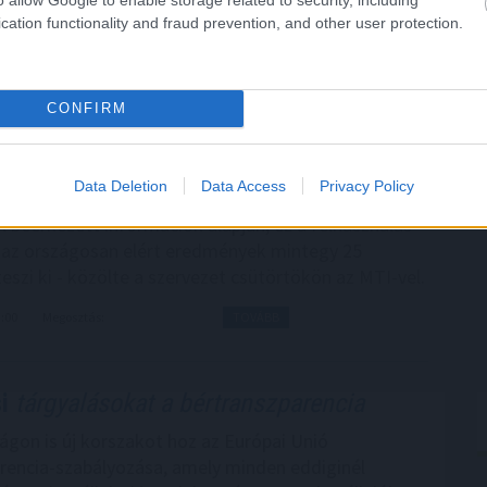
cation functionality and fraud prevention, and other user protection.
egawattal
csökkentette
CONFIRM
gyipari Szövetség (MAVESZ) tagvállalatai csaknem
ttal (MW) csökkentették villamosenergia-
Data Deletion
Data Access
Privacy Policy
sukat és jelentősen visszafogták vízfelhasználásukat
l beérkezett információk alapján, ez a felhasználás-
az országosan elért eredmények mintegy 25
eszi ki - közölte a szervezet csütörtökön az MTI-vel.
3:00
Megosztás:
TOVÁBB
i
tárgyalásokat a bértranszparencia
gon is új korszakot hoz az Európai Unió
rencia-szabályozása, amely minden eddiginél