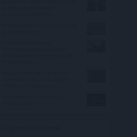
Beperelte a Trump-adminisztrációt
az új importvámok miatt a
szövetségi államok fele
Magánforrásból épül új gyalogoshíd
az Óbudai-szigetre
Kettészakadt Európa az
elektromos autózásban: óriási
különbségek az elektromos autók
elterjedésében
MNB: egyhangúlag támogatta a
monetáris tanács az alapkamat
csökkentését júliusban
Gyorsjelentések repítették az
európai piacokat
Legfrissebb híreink