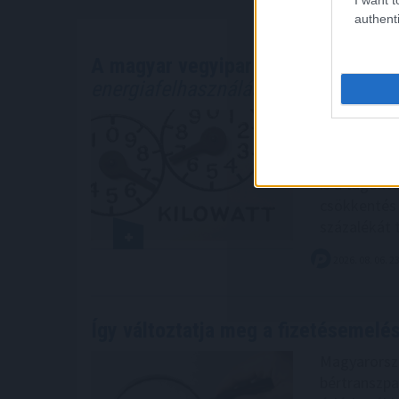
authenti
A magyar vegyipar csaknem 200 m
energiafelhasználását
A Magyar Ve
200 megawa
felhasználá
is a tagoktó
csökkentés 
százalékát t
2026. 08. 06. 2
Így változtatja meg a fizetésemelés
Magyarorszá
bértranszpa