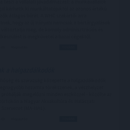
á teszi a vállalati javadalmazást: a munkavállalók
gal kérhetik ki munkáltatójuktól az azonos értékű
ők átlagos bérét. A WHC szakértői arra
tnek, hogy az új irányelv nemcsak a bértárgyalások
 változtatja meg, de komoly adminisztrációs és
elkészülést is megkövetel a hazai cégektől.
2:00
Megosztás:
TOVÁBB
k a halgazdálkodók
i hőség és szárazság közepette a halgazdálkodók
egnagyobb hozamra törekszenek, a vészhelyzet
t próbálják megelőzni minden eszközzel - közölte az
törtökön a Magyar Akvakultúra és Halászati
 Szervezet (MA-HAL).
1:00
Megosztás:
TOVÁBB