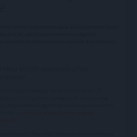
é
óhoz kötött stablecoinok piaca. Az amszterdami Qivalis
ozott fel, ami új szintre emelheti a digitális
 a szabályozott kriptoeszközök szerepét a kontinensen.
róhoz kötött stabilcoin jöhet
rópában
amszterdami székhelyű Qivalis fintechvállalat 37
határozó európai bank támogatását szerezte meg
oz, hogy elindítson egy közvetlenül az euróhoz kötött
bilcoint -
számolt be a StabilCoin.hu szakmai
iaportál
.
ezdeményezés célja, hogy szélesebb körben elérhetővé