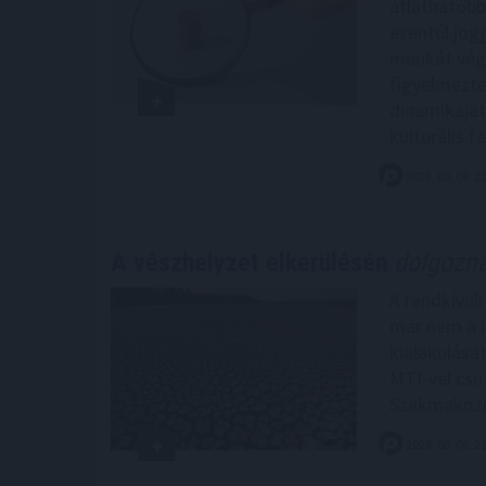
átláthatóbb
ezentúl jog
munkát végz
figyelmezte
dinamikáját
kulturális f
2026. 08. 06. 2
A vészhelyzet elkerülésén
dolgozna
A rendkívül
már nem a l
kialakulásá
MTI-vel csü
Szakmaközi
2026. 08. 06. 2