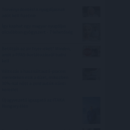
Törvényi döntés! A nyugdíjasnak
adót kell fizetnie
Így kaphat egy magyar nyugdíjas
olcsóbban gyógyszert - 7 lehetőség
Betiltják az air fryer-eket? Minden,
amit a PFAS-korlátozásról tudni
kell
Változás a használtautó-piacon:
meredeken esik a dízel, miközben
30%-kal nőtt a zöld autók iránti
kereslet
Új ügyvezető igazgató az ITAKA
Hungary élén