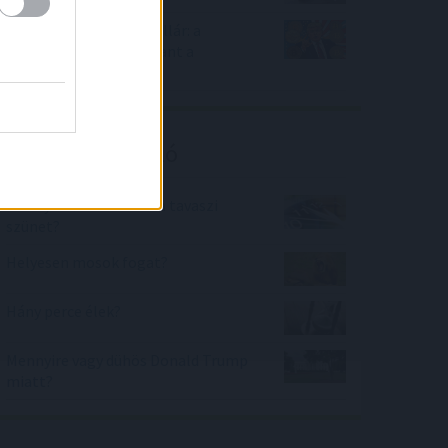
Bitcoin, részvények, dollár: a
„Trump Trade” berobbant a
piacokon
Kalkulátor ajánló
Mennyi idő múlva lesz a tavaszi
szünet?
Helyesen mosok fogat?
Hány perce élek?
Mennyire vagy dühös Donald Trump
miatt?