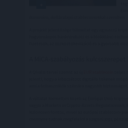
teg
Eur
domináns, dolláralapú stablecoinokkal szemben.
A projekt jelentősége túlmutat egy egyszerű kriptoi
hagyományos bankrendszer és a blokklánc-technológ
fizetések, az eszköztokenizáció és a gyorsabb els
A MiCA-szabályozás kulcsszerepet
A Qivalis tervei szerint az új
EUR stablecoin
teljes 
jelenti, hogy a kibocsátott digitális tokenek mögö
ami a felhasználók számára nagyobb biztonságot,
A vállalat kiemelten kezeli az Európai Unió krip
vagyis a Markets in Crypto-Assets Regulationnek,
különösen fontos, mivel az európai stablecoin-pi
mennyire tudnak megfelelni a szigorú jogi, pénzü