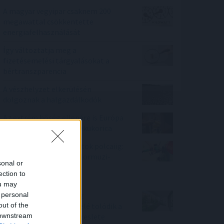
A magyar vegyipar csaknem 200
megawattal csökkentette
energiafelhasználását
Így változtatja meg a
fizetésemelési tárgyalásokat a
bértranszparencia
A vészhelyzet elkerülésén
dolgoznak a halgazdálkodók
Az extrém hőség ellenére is Európa
élén a magyar csemegekukorica
A benzinkutaktól a boltok polcaiig:
így drágíthatja meg a Hormuzi-
sonal or
szoros konfliktusa a
ection to
mindennapokat
ou may
 personal
100 millió felett már az
out of the
agglomeráció nyer, kifelé tolódik a
 downstream
drágább ingatlanok kereslete