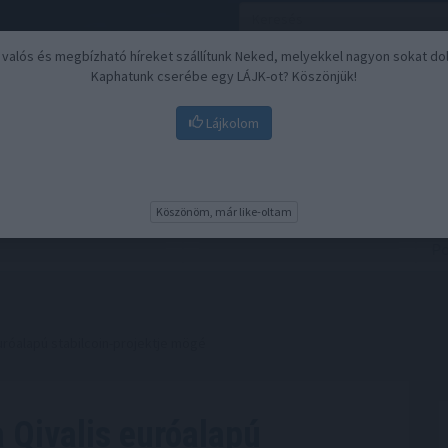
, valós és megbízható híreket szállítunk Neked, melyekkel nagyon sokat do
Kaphatunk cserébe egy LÁJK-ot? Köszönjük!
Lájkolom
Nyugdíj
Biztosítási befektetések
BU
Köszönöm, már like-oltam
euróalapú stabilcoin-projektje mögé
a Qivalis euróalapú