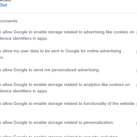
Out
zerint 2026-ban indulhat el, amennyiben a vállalat
 A működés blokklánc-alapú okosszerződésekre épülne,
consents
okat, javíthatják az átláthatóságot, és csökkenthetik a
o allow Google to enable storage related to advertising like cookies on
evice identifiers in apps.
minált stablecoin jelentős hatással lehet az európai
agymértékben támaszkodik dolláralapú stablecoinokra,
o allow my user data to be sent to Google for online advertising
rnatíva stratégiai előnyt jelenthet az európai pénzügyi
s.
to allow Google to send me personalized advertising.
rásokat, a projekt az egyik legszélesebb banki
o allow Google to enable storage related to analytics like cookies on
nyezéssé válhat Európában. Ez nemcsak a kriptopiac,
evice identifiers in apps.
szempontjából is fontos mérföldkő lehet.
o allow Google to enable storage related to functionality of the website
o allow Google to enable storage related to personalization.
o allow Google to enable storage related to security, including