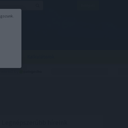
Belépés
lgozunk.
BOR
BIRS
Kalkulátorok
Legnépszerűbb híreink