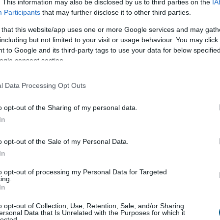
. This information may also be disclosed by us to third parties on the
IA
Participants
that may further disclose it to other third parties.
tokenizáció
 that this website/app uses one or more Google services and may gath
including but not limited to your visit or usage behaviour. You may click 
artalékokat kulcsfontosságú banki partnerek tarthatják
 to Google and its third-party tags to use your data for below specifi
, miközben a szabályozott letétkezelők garantálhatják
ogle consent section.
átláthatóságát.
l Data Processing Opt Outs
zi, amely lehetővé teszi a felhasználók számára, hogy
kre váltsanak. Emellett a stablecoinok piaci értéken
o opt-out of the Sharing of my personal data.
ek, ami kulcsfontosságú elem egy megbízható, euróalapú
In
o opt-out of the Sale of my Personal Data.
kíván felelni, vagyis a platform működésében kiemelt
In
izhetősége és jogi megfelelősége. Ez különösen fontos
zók egyre nagyobb figyelmet fordítanak a kriptoeszközök
to opt-out of processing my Personal Data for Targeted
ing.
In
o opt-out of Collection, Use, Retention, Sale, and/or Sharing
oinja
ersonal Data that Is Unrelated with the Purposes for which it
lected.