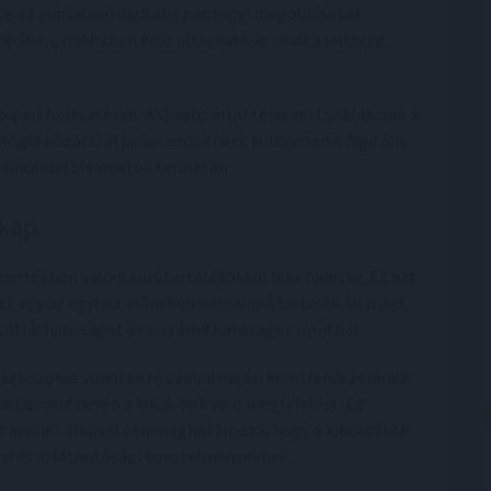
ye az euróalapú digitális pénzügyi megoldásokat
ópában, miközben erős alternatívát kínál a jelenleg
pari fejlesztésen. A Qivalis által tervezett stablecoin a
ia közötti átjárást erősítheti, különösen a digitális
zámolási folyamatok területén.
 kap
mértékben valódi eurótartalékokkal lesz fedezve. Ez azt
tt egy az egyhez arányban euróalapú tartalék áll majd,
 átláthatóságot és kiszámíthatóságot nyújthat.
toeszközökre vonatkozó szabályozási keretrendszerének,
 közismert nevén a MiCA-nak való megfelelést. Ez
ac jövőjét alapvetően meghatározza, hogy a kibocsátók
gyi és átláthatósági követelményeknek.