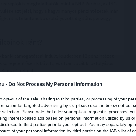
 szereplők is megtalálhatók, mint a BNP Paribas, az ING,
ővülése azt jelzi, hogy a hagyományos pénzintézetek már
ként is tekintenek a szabályozott digitális pénzügyi
lcoinok iránt?
b banki támogatással indult, kezdetben 12 pénzintézet
köre jelentősen kibővült, és olyan további befolyásos
 Bank of Ireland.
rópai bankszektorban. A korábban sokszor óvatos vagy
.hu -
Do Not Process My Personal Information
y keresi az együttműködési lehetőségeket a blokklánc-
lönösen vonzóak lehetnek számukra, mivel gyorsabb,
to opt-out of the sale, sharing to third parties, or processing of your per
ehetővé a hagyományos pénzügyi rendszereknél.
formation for targeted advertising by us, please use the below opt-out s
r selection. Please note that after your opt-out request is processed y
eing interest-based ads based on personal information utilized by us or
ából is meghatározó. Ha a stablecoin tartalékait
disclosed to third parties prior to your opt-out. You may separately opt-
heti a likviditást, erősítheti az eszköz stabilitását, és
losure of your personal information by third parties on the IAB’s list of