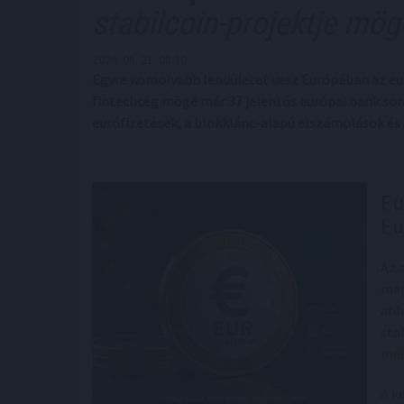
stabilcoin-projektje mög
2026. 05. 21. 08:30
Egyre komolyabb lendületet vesz Európában az eur
fintechcég mögé már 37 jelentős európai bank sorak
eurófizetések, a blokklánc-alapú elszámolások és
Eu
Eu
Az 
meg
ahh
sta
méd
A k