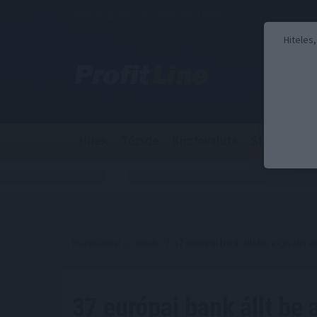
2026. augusztus 6., csütörtök - Berta
Hiteles
Hírek
Tőzsde
Kriptovaluta
Stabilcoin
Kezdőoldal
//
Hírek
// 37 európai bank állt be a Qivalis 
37 európai bank állt be 