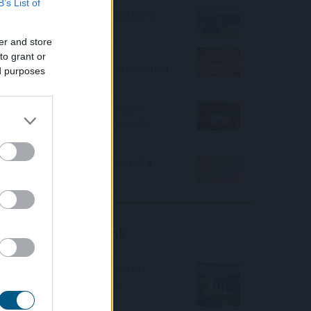
B’s List of
Hogyan lehet nyaralás közben is
pénzt keresni?
er and store
Az aszály már a magyar
to grant or
vállalatokat és a forint árfolyamát
ed purposes
is sújtja
Hogyan válasszunk a csendes
elvonulás és a pörgős nyaralás
között
Gyenge magyar makroadatok a
második negyedévre
Friss elemzéseink
Fokozatos kamatcsökkentést
támogatnak az amerikai
jegybankárok