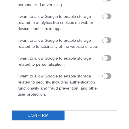
personalized advertising.
I want to allow Google to enable storage
related to analytics like cookies on web or
device identifiers in apps.
I want to allow Google to enable storage
related to functionality of the website or app.
A forint erősödésére reagálva negyedével bővült a
I want to allow Google to enable storage
használt autók importja Magyarországon az idén,
related to personalization.
miközben mérséklődik a piaci árszint; a belföldön
I want to allow Google to enable storage
megvásárolt használt járművek ugyanakkor
related to security, including authentication
rendelkeznek azzal az előnnyel, hogy a kocsik előélete
functionality and fraud prevention, and other
ellenőrizhető - állapítja meg a Das WeltAuto az MTI-hez
user protection.
eljuttatott közleményében.
2026. 08. 08. 12:00
CONFIRM
Megosztás:
TOVÁBB