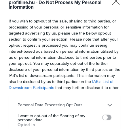
profitline.hu -
Do Not Process My Personal
Information
A mesterséges intelligencia
alkalmazhatóságát vizsgálták személyre
If you wish to opt-out of the sale, sharing to third parties, or
processing of your personal or sensitive information for
szabott daganatellenes terápia kialakítására
targeted advertising by us, please use the below opt-out
Szegeden
section to confirm your selection. Please note that after your
opt-out request is processed you may continue seeing
interest-based ads based on personal information utilized by
us or personal information disclosed to third parties prior to
your opt-out. You may separately opt-out of the further
disclosure of your personal information by third parties on the
IAB’s list of downstream participants. This information may
also be disclosed by us to third parties on the
IAB’s List of
Downstream Participants
that may further disclose it to other
third parties.
Please note that this website/app uses one or more Google
Personal Data Processing Opt Outs
services and may gather and store information including but
not limited to your visit or usage behaviour. You may click to
I want to opt-out of the Sharing of my
A mesterséges intelligencia alkalmazásának
personal data.
grant or deny consent to Google and its third-party tags to
lehetőségét vizsgálták személyre szabott
Opted In
use your data for below specified purposes in below Google