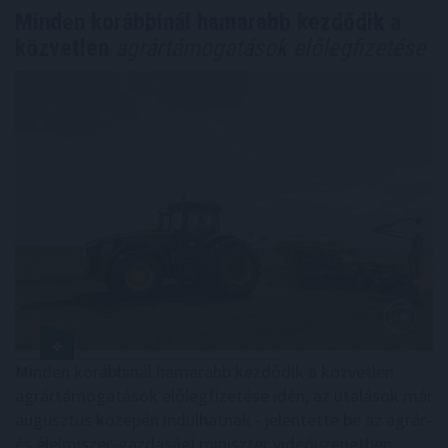
Minden korábbinál hamarabb kezdődik a
közvetlen
agrártámogatások előlegfizetése
Minden korábbinál hamarabb kezdődik a közvetlen
agrártámogatások előlegfizetése idén, az utalások már
augusztus közepén indulhatnak - jelentette be az agrár-
és élelmiszer-gazdasági miniszter videóüzenetben