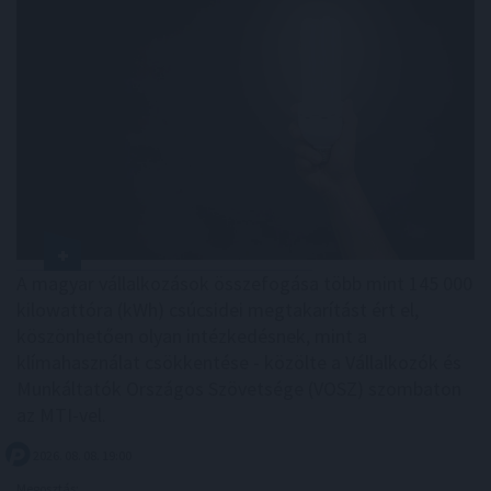
A magyar vállalkozások összefogása több mint 145 000
kilowattóra (kWh) csúcsidei megtakarítást ért el,
köszönhetően olyan intézkedésnek, mint a
klímahasználat csökkentése - közölte a Vállalkozók és
Munkáltatók Országos Szövetsége (VOSZ) szombaton
az MTI-vel.
2026. 08. 08. 19:00
Megosztás: