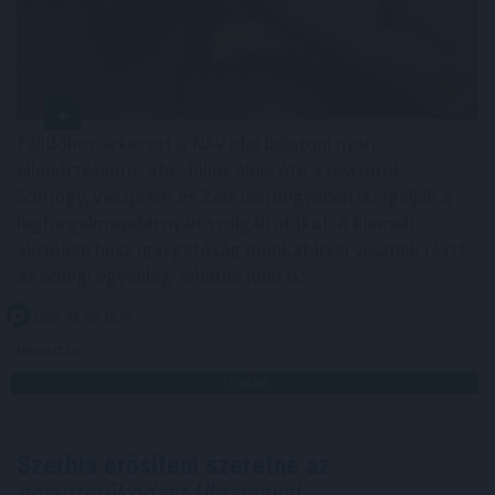
Félidőhöz érkezett a NAV idei balatoni nyári
ellenőrzéssorozata. Július eleje óta a revizorok
Somogy, Veszprém és Zala vármegyében vizsgálják a
legforgalmasabb nyári szolgáltatókat. A kiemelt
akcióban húsz igazgatóság munkatársai vesznek részt,
az eddigi egyenleg: lehetne jobb is!
2026. 08. 08. 18:00
Megosztás:
TOVÁBB
Szerbia erősíteni szeretné az
együttműködést Ukrajnával