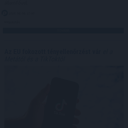
államfővel.
2026. 08. 08. 17:00
Megosztás:
TOVÁBB
Az EU fokozott tényellenőrzést vár
el a
Metától és a TikToktól