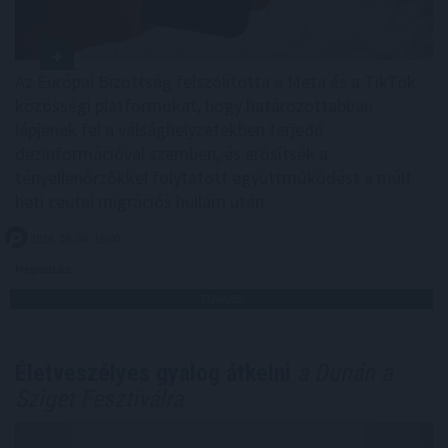
Az Európai Bizottság felszólította a Meta és a TikTok
közösségi platformokat, hogy határozottabban
lépjenek fel a válsághelyzetekben terjedő
dezinformációval szemben, és erősítsék a
tényellenőrzőkkel folytatott együttműködést a múlt
heti ceutai migrációs hullám után.
2026. 08. 08. 16:00
Megosztás:
TOVÁBB
Életveszélyes gyalog átkelni
a Dunán a
Sziget Fesztiválra