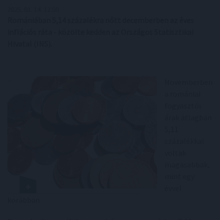
2025. 01. 14. 12:00
Romániában 5,14 százalékra nőtt decemberben az éves
inflációs ráta - közölte kedden az Országos Statisztikai
Hivatal (INS).
Novemberben
a romániai
fogyasztói
árak átlagban
5,11
százalékkal
voltak
magasabbak,
mint egy
évvel
korábban.