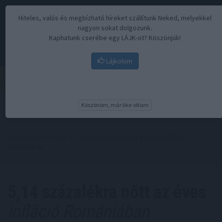
Hiteles, valós és megbízható híreket szállítunk Neked, melyekkel
nagyon sokat dolgozunk.
Kaphatunk cserébe egy LÁJK-ot? Köszönjük!
Lájkolom
Menü
Köszönöm, már like-oltam
Kezdőoldal
//
Hírek
// 5,14 százalékra nőtt az éves infláció
Romániában
5,14 százalékra nőtt az éves
infláció Romániában