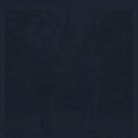
agyadat is futtatni kell