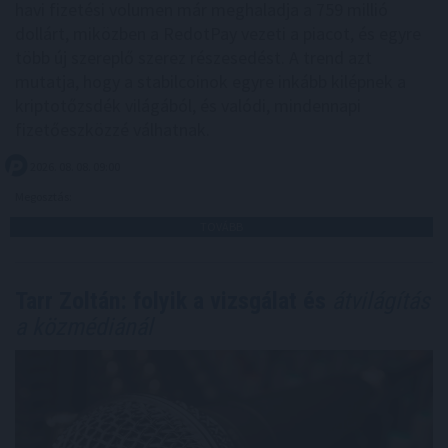
havi fizetési volumen már meghaladja a 759 millió
dollárt, miközben a RedotPay vezeti a piacot, és egyre
több új szereplő szerez részesedést. A trend azt
mutatja, hogy a stabilcoinok egyre inkább kilépnek a
kriptotőzsdék világából, és valódi, mindennapi
fizetőeszközzé válhatnak.
2026. 08. 08. 09:00
Megosztás:
TOVÁBB
Tarr Zoltán: folyik a vizsgálat és
átvilágítás
a közmédiánál