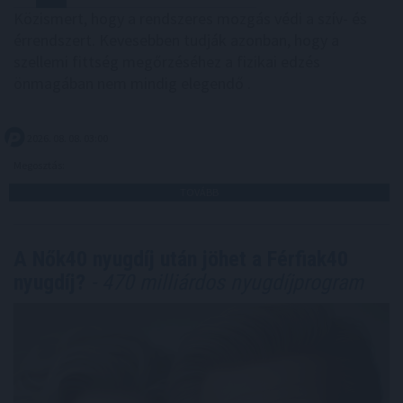
Közismert, hogy a rendszeres mozgás védi a szív- és
érrendszert. Kevesebben tudják azonban, hogy a
szellemi fittség megőrzéséhez a fizikai edzés
önmagában nem mindig elegendő .
2026. 08. 08. 03:00
Megosztás:
TOVÁBB
A Nők40 nyugdíj után jöhet a Férfiak40
nyugdíj?
- 470 milliárdos nyugdíjprogram