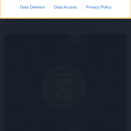
Data Deletion
Data Access
Privacy Policy
Az IMF figyelmeztet: a helyi stabilcoinok
felgyorsíthatják a dollárosodást