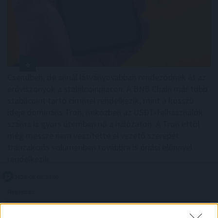
Csendben, de annál látványosabban rendeződnek át az
erőviszonyok a stabilcoinpiacon. A BNB Chain már több
stabilcoint tartó címmel rendelkezik, mint a hosszú
ideje domináns Tron, miközben az USDT-felhasználók
száma is gyors ütemben nő a hálózaton. A Tron ettől
még messze nem veszítette el vezető szerepét:
tranzakciós volumenben továbbra is óriási előnnyel
rendelkezik.
2026. 08. 08. 14:00
Megosztás:
TOVÁBB