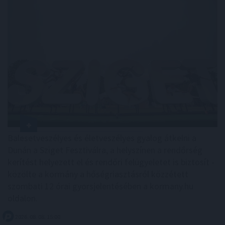
Balesetveszélyes és életveszélyes gyalog átkelni a
Dunán a Sziget Fesztiválra, a helyszínen a rendőrség
kerítést helyezett el és rendőri felügyeletet is biztosít -
közölte a kormány a hőségriasztásról közzétett
szombati 12 órai gyorsjelentésében a kormany.hu
oldalon.
2026. 08. 08. 15:00