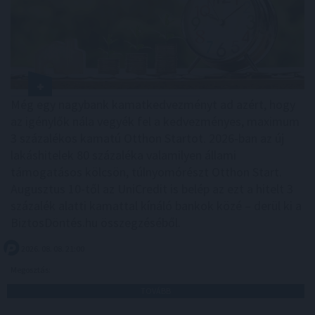
Még egy nagybank kamatkedvezményt ad azért, hogy
az igénylők nála vegyék fel a kedvezményes, maximum
3 százalékos kamatú Otthon Startot. 2026-ban az új
lakáshitelek 80 százaléka valamilyen állami
támogatásos kölcsön, túlnyomórészt Otthon Start.
Augusztus 10-től az UniCredit is belép az ezt a hitelt 3
százalék alatti kamattal kínáló bankok közé – derül ki a
BiztosDöntés.hu összegzéséből.
2026. 08. 08. 21:00
Megosztás:
TOVÁBB