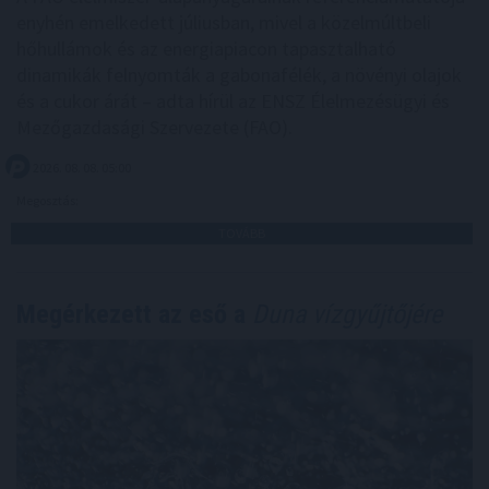
enyhén emelkedett júliusban, mivel a közelmúltbeli
hőhullámok és az energiapiacon tapasztalható
dinamikák felnyomták a gabonafélék, a növényi olajok
és a cukor árát – adta hírül az ENSZ Élelmezésügyi és
Mezőgazdasági Szervezete (FAO).
2026. 08. 08. 05:00
Megosztás:
TOVÁBB
Megérkezett az eső a
Duna vízgyűjtőjére