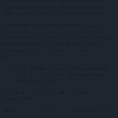
Decemberben az élelmiszerek éves összevetésben 5,09
százalékkal drágultak, a nem élelmiszer jellegű termékek
4,38 százalékkal, a szolgáltatások pedig 7,10 százalékkal.
A legnagyobb drágulás a postai szolgáltatások (17,82
százalék), a margarin (17,41 százalék), a friss gyümölcsök
(13,75 százalék), a mosószerek (12,04 százalék), a zöldségek
és zöldségkonzervek (11,40 százalék), valamint a vízdíj,
csatornadíj és szemétszállítás (10,97 százalék) terén
következett be.
A legnagyobb mértékben a földgáz (10,55 százalék), a vaj
(9,91 százalék), a cukor (7,30 százalék) és a kukoricadara
(5,07 százalék) ára csökkent.
Novemberhez képest 0,29 százalékkal emelkedett a
fogyasztói árindex.
2024-ben az éves átlagos inflációs ráta 5,59 százalék volt
Romániában. Az élelmiszerek 3,56 százalékkal, a nem