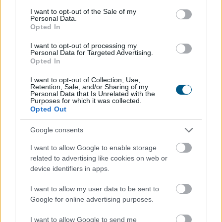
daganatellenes terápia kialakítására a HUN-REN
consent section.
I want to opt-out of the Sale of my
Szegedi Biológiai Kutatóközpont és a Szegedi
Personal Data.
Tudományegyetem munkatársai nemzetközi
Opted In
együttműködésben, eredményeikről a Nature kiadóhoz
I want to opt-out of processing my
tartozó Precision Oncology című folyóiratban
Personal Data for Targeted Advertising.
Opted In
számoltak be.
I want to opt-out of Collection, Use,
2026. 08. 08. 13:00
Retention, Sale, and/or Sharing of my
Personal Data that Is Unrelated with the
Megosztás:
Purposes for which it was collected.
Opted Out
TOVÁBB
Google consents
Negyedével nőtt a használtautó-import,
I want to allow Google to enable storage
related to advertising like cookies on web or
csökkenőben az itthoni árak
device identifiers in apps.
I want to allow my user data to be sent to
Google for online advertising purposes.
I want to allow Google to send me