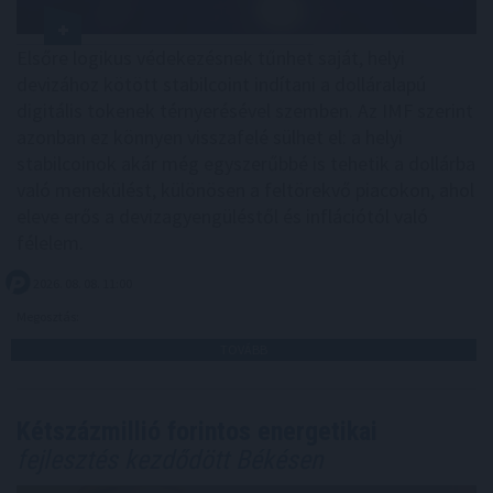
Elsőre logikus védekezésnek tűnhet saját, helyi
devizához kötött stabilcoint indítani a dolláralapú
digitális tokenek térnyerésével szemben. Az IMF szerint
azonban ez könnyen visszafelé sülhet el: a helyi
stabilcoinok akár még egyszerűbbé is tehetik a dollárba
való menekülést, különösen a feltörekvő piacokon, ahol
eleve erős a devizagyengüléstől és inflációtól való
félelem.
2026. 08. 08. 11:00
Megosztás:
TOVÁBB
Kétszázmillió forintos energetikai
fejlesztés kezdődött Békésen