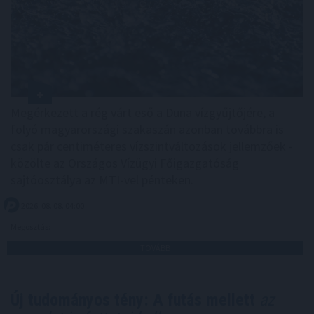
Megérkezett a rég várt eső a Duna vízgyűjtőjére, a
folyó magyarországi szakaszán azonban továbbra is
csak pár centiméteres vízszintváltozások jellemzőek -
közölte az Országos Vízügyi Főigazgatóság
sajtóosztálya az MTI-vel pénteken.
2026. 08. 08. 04:00
Megosztás:
TOVÁBB
Új tudományos tény: A futás mellett
az