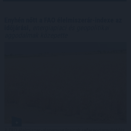
Enyhén nőtt a FAO élelmiszerár-indexe az
időjárási,
energiapiaci és geopolitikai
aggodalmak közepette
A FAO élelmiszer-alapanyagárainak referenciamutatója