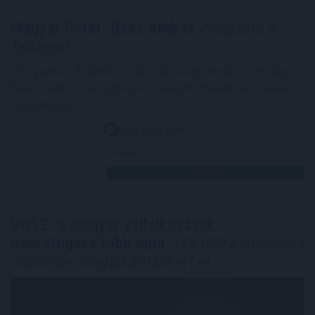
Magyar Péter: Baka András
elfogadta a
felkérést
Elfogadta a felkérést a köztársasági elnöki tisztségre
Baka András - közölte a kormányfő Facebook-oldalán
szombaton.
2026. 08. 08. 20:00
Megosztás:
TOVÁBB
VOSZ: a magyar vállalkozások
összefogása több mint
145 000 kilowattóra
csúcsidei megtakarítást ért el