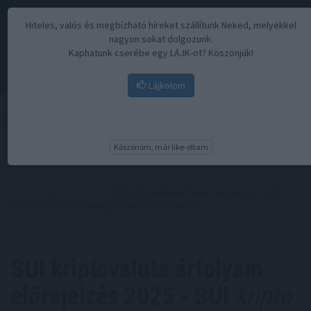
Hiteles, valós és megbízható híreket szállítunk Neked, melyekkel
nagyon sokat dolgozunk.
Kaphatunk cserébe egy LÁJK-ot? Köszönjük!
Lájkolom
Menü
Köszönöm, már like-oltam
Kezdőoldal
//
Hírek
// SUI kriptovaluta árfolyam előrejelzés 2025 -
SUI kripto vásárlása megéri most? SUI elemzés
SUI kriptovaluta árfolyam
előrejelzés 2025 - SUI
kripto