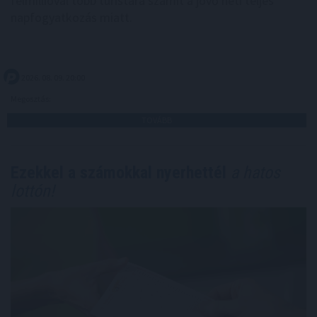
félmillióval több turistára számít a jövő heti teljes
napfogyatkozás miatt.
2026. 08. 09. 20:00
Megosztás:
TOVÁBB
Ezekkel a számokkal nyerhettél
a hatos
lottón!