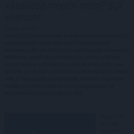
vásárlása megéri most? SUI
elemzés
2024. 09. 27. 15:00
Kezdő kriptó befektető vagy és még sohasem hallottál a SUI
kriptovalutáról? Sebaj. Nem csoda, hiszen az elmúlt
évtizedben a Bitcoin (BTC) volt az egyik legjobb kriptovaluta
befektetés amiből vásárolhattál volna, amikor a Bitcoin
először lépte át a 100 dolláros határt és értéke több, mint
60 000%-kal rallyzott. Cikkünkben most bemutatjuk Neked a
világ 21. legnagyobb kriptovalutáját a SUI-t és megnézzük,
meddig emelkedhet 2025-ben az elemzők szerint. SUI
kriptodeviza árfolyam prognózis 2025.
Eddig 2024-
ben a
Sui
nagyjából