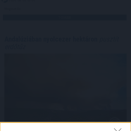
Megosztás:
TOVÁBB
Andalúziában nyolcezer hektáron
pusztít
erdőtűz