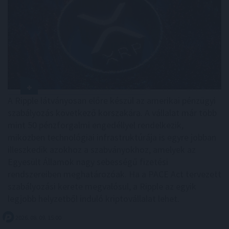
A Ripple látványosan előre készül az amerikai pénzügyi
szabályozás következő korszakára. A vállalat már több
mint 50 pénzforgalmi engedéllyel rendelkezik,
miközben technológiai infrastruktúrája is egyre jobban
illeszkedik azokhoz a szabványokhoz, amelyek az
Egyesült Államok nagy sebességű fizetési
rendszereiben meghatározóak. Ha a PACE Act tervezett
szabályozási kerete megvalósul, a Ripple az egyik
legjobb helyzetből induló kriptovállalat lehet.
2026. 08. 09. 15:00