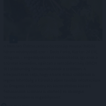
A Nemzeti Élelmiszerlánc-biztonsági Hivatal (Nébih)
három növényvédő szer – Decis Forte, Klartan 24 EW,
Oroganic – engedélyokiratát módosította, így azok a
szüretet követően, egészen a vesszőérettség (BBCH
91) stádiumáig felhasználhatóak a szőlőben. A
kiterjesztések célja, hogy a korai érésű szőlőkben is
legyen lehetőség a károsító elleni további védekezésre.
Az Oroganic készítmény kis kiszerelésben kiskerti
felhasználók számára is elérhető és ökológiai
termesztésben is engedélyezett.
2026. 08. 10. 03:00