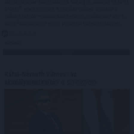
stratégiájának zászlóshajója, sokáig a „vásárolj és tarts
örökké” elvet követte. Az utóbbi időben azonban a
vállalat Bitcoin-eladásokba kezdett, elsősorban azért,
hogy finanszírozza egyes pénzügyi kötelezettségeit.
2026. 08. 09. 22:00
Megosztás:
TOVÁBB
Kátai-Németh Vilmos: az
akadálymentesítés
a szívügyem