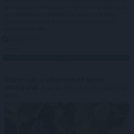
lánc azonban szinte azonnal megbénult: körülbelül nyolc
óra alatt mindössze két blokkot bányásztak rajta,
miközben az eredeti Bitcoin-hálózat zavartalanul
működött tovább.
2026. 08. 10. 04:00
Megosztás:
TOVÁBB
Szüret után is alkalmazható három
növényvédő
szer az amerikai szőlőkabóca
ellen