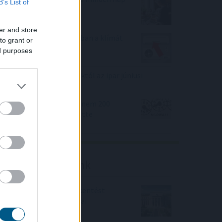
B’s List of
ugyanazt csinálod?
er and store
Hőkupola bezárult: bajban a klímát
to grant or
használók is
ed purposes
Elmaradt a várakozásoktól az ipar júniusi
teljesítménye
A magyar vegyipar csaknem 200
megawattal csökkentette
energiafelhasználását
Friss elemzéseink
Fokozatos kamatcsökkentést
támogatnak az amerikai
jegybankárok