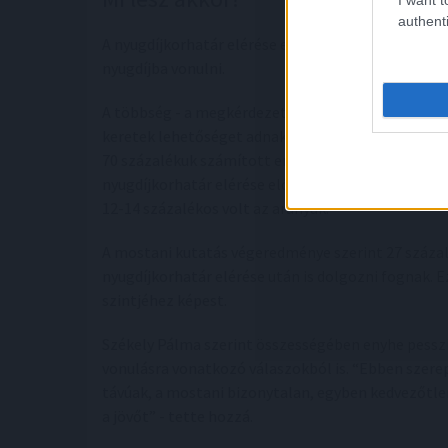
authenti
A nyugdíjkorhatár elérése egy dolog, de a válaszad
nyugdíjba vonulni.
A többség - a megkérdezettek 61 százaléka - akkor 
keretek lehetőséget adnak. A korábbi években töb
70 százalékuk számított erre. Idén 11 százalékos v
nyugdíjkorhatár elérése előtt pihenésre válthatna
12-14 százalékos volt az arányuk.
A mostani kutatás végeredménye szerint 27 százal
nyugdíjkorhatár elérése után is dolgozni fognak. 
szintjéhez képest.
Székely Pálma szerint összességében enyhe pesszi
vonulásra vonatkozó válaszokból is. “Ebben szerep
távúak, a mostani bizonytalan, egyben kedvezőtl
a jövőt” - tette hozzá.