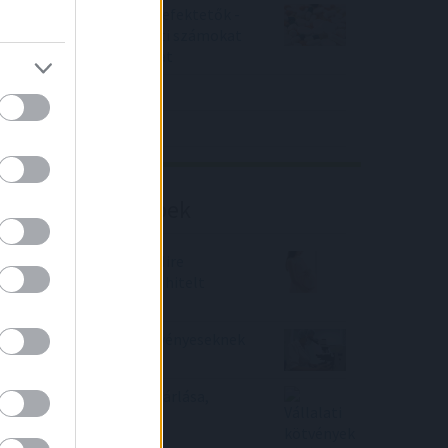
Örülhetnek a Richter befektetők -
piaci konszenzus feletti számokat
közölt a tőzsdei vállalat
4IG elemzés
Richter elemzés
Befektetési tippek
Babaváró hitel 2022 - Mire
figyeljünk ha Babaváró hitelt
szeretnénk felvenni?
Jó hírek a Richter részvényeseknek
Vállalati kötvények vásárlása,
tanácsadás