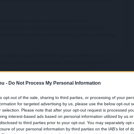
 – ebben a tekintetben pedig számos változás következett
li bevezetését, amely a nyugdíjakra fordított
zetett. Éppen ezért feltételezhetjük, hogy az MNB
ár korábban is jelentkezhetnek komoly fenntarthatósági
sek eltartottsági rátájának mostani szinten való
het az állami nyugdíjkorhatár, 2040-ben pedig akár a 67
leg megvalósul, akkor az 1973-ban és azután
.hu -
Do Not Process My Personal Information
to opt-out of the sale, sharing to third parties, or processing of your per
formation for targeted advertising by us, please use the below opt-out s
r selection. Please note that after your opt-out request is processed y
eing interest-based ads based on personal information utilized by us or
disclosed to third parties prior to your opt-out. You may separately opt-
losure of your personal information by third parties on the IAB’s list of