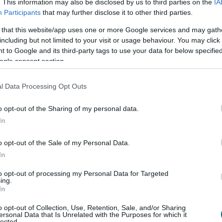
. This information may also be disclosed by us to third parties on the
IA
Participants
that may further disclose it to other third parties.
 that this website/app uses one or more Google services and may gath
including but not limited to your visit or usage behaviour. You may click 
 to Google and its third-party tags to use your data for below specifi
ogle consent section.
l Data Processing Opt Outs
o opt-out of the Sharing of my personal data.
In
o opt-out of the Sale of my Personal Data.
In
to opt-out of processing my Personal Data for Targeted
jkorhatár? A magyarok borúsan látják a
ing.
In
o opt-out of Collection, Use, Retention, Sale, and/or Sharing
ersonal Data that Is Unrelated with the Purposes for which it
magyarok - derül ki a K&H negyedévente rendszeresen
lected.