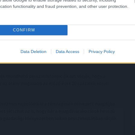
cation functionality and fraud prevention, and other user protection.
ók elárulták azt is, hogy valójában mikor terveznek
CONFIRM
tervezi a nyugdíjba vonulást, amikor erre a törvényi
ben voltak: 2019, 2020 és 2021 második negyedévében 66-
olt azoknak az aránya, akik úgy vélik, hogy már a
Data Deletion
Data Access
Privacy Policy
k. Az előző három évben ők szintén többen voltak, akkor
ék mondható pesszimistának: ők azt várják, hogy a
Ez az arány magasabb az előző évek 20 százalék körüli
mizmus rajzolódik ki a ténylegesen tervezett nyugdíjba
et játszhat az is, hogy bár a nyugdíjvárakozások hosszú
en gazdasági környezetben sokan pesszimistábban látják