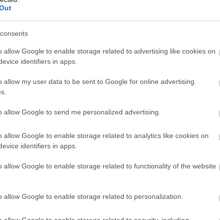
, amely az idei második negyedévben többek között azt
Out
ak a jövő nyugdíjasai.
consents
o allow Google to enable storage related to advertising like cookies on
evice identifiers in apps.
tkozó nyugdíjkorhatárt, ez megegyezik az utóbbi évek
o allow my user data to be sent to Google for online advertising
s.
0-ban a 65 év volt a leggyakrabban említett korhatár,
en említették a 70 évet. Igaz, a különbség csak pár
to allow Google to send me personalized advertising.
 következő időszakban már 70 év jelenhet meg a
 eredményeit Székely Pálma, a K&H Biztosító
o allow Google to enable storage related to analytics like cookies on
evice identifiers in apps.
etágának vezetője.
o allow Google to enable storage related to functionality of the website
osztályba tartozók eltérően látják a jövőjüket. Míg az
 – a 65 éves nyugdíjkorhatárra számít, addig a
0 évet említették a leggyakrabban.”
o allow Google to enable storage related to personalization.
o allow Google to enable storage related to security, including