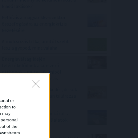
kiadó lakások?
Felhívás a magyar kkv-szektor
összefogására az energiakrízis
kezelésére
A mulcsozás titka, amitől szebb
lesz a gyeped, mint valaha
Energiaválság idején
felértékelődnek a korszerű
otthonok – mutatjuk, miből
finanszírozható a felújítás
Megtorpant az áremelkedés, de sok
eladó még mindig durván túlárazza
sonal or
eladó ingatlanát
ection to
Rekordhőség, rekordkockázat: a
ou may
klímaváltozás már a vállalatok
 personal
működését is átírja
out of the
 downstream
Mit tesz az agyaddal, ha minden nap