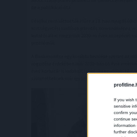
adott szabályok és járulékszint mellett érvényes
be a publikáció óta.
Például nem láthatták előre a 13. havi nyugdíj újbó
költségvetési kiadások jelentős növekedéséhez ve
kutatói által megjelölt 2030-as évek közepénél m
problémák.
A Bankmonitor egy korábbi becslése szerint az idő
rögzítése érdekében már 2030-ban 66 évre emelked
éves korhatár is indokolt lehet. Ha ez utóbbi tény
születetteknek már így kell kalkulálniuk.
profitline
If you wish 
sensitive in
confirm you
continue se
information 
further disc