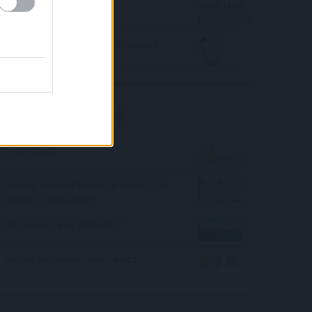
Elhozza-e az ötmilliós babaváró
bírságot a háború?
Kalkulátor ajánló
Fröccs kvíz
Mennyi pénzed hiányzik mindig hó
végén? - kalkulátor
Mit tudsz Te az Adriáról?
Melyik ládikóban van a kincs?