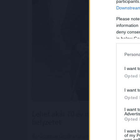
participants
Downstream 
Please note
information 
deny consent
in below Go
Persona
I want t
Opted 
I want t
Opted 
I want 
Lehet akár 70 év is a hazai nyugdí
Advertis
Opted 
helyzetet
I want t
of my P
Borúsabban látják a nyugdíjaskori helyzetüket a 
was col