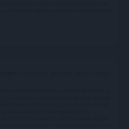
ó nyugdíjvárakozások még inkább hangsúlyosabbá teszik
ti, minél előbb kezdje meg a takarékoskodást időskorára.
roham -
mennyibe kerülnek most a kiadó
tási ponthatárok kihirdetése utáni hetek jelentik az
ci főszezont, ekkor egyszerre jelennek meg nagyobb
akást kereső diákok, miközben a tulajdonosok egy
e az időszakra időzíti kiadó ingatlanának
ét. Az idei szezon első tíz napjának adatai alapján
am egyelőre országosan visszafogottabb mint tavaly