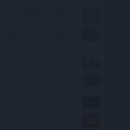
Így kaphat egy magyar nyugdíjas
olcsóbban gyógyszert - 7 lehetőség
Változás a használtautó-piacon:
meredeken esik a dízel, miközben
30%-kal nőtt a zöld autók iránti
kereslet
Személycseréket jelentette be a
katonai vezetésben az orosz elnök
MNB: egyhangúlag támogatta a
monetáris tanács az alapkamat
csökkentését júliusban
Gyorsjelentések repítették az
európai piacokat
Ki rendelhet el vízkorlátozást ma
Magyarországon?