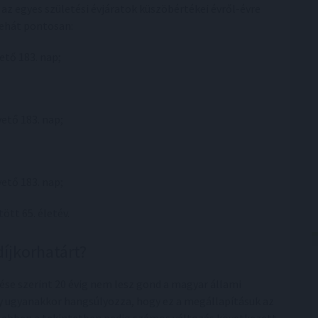
 az egyes születési évjáratok küszöbértékei évről-évre
tehát pontosan:
ető 183. nap;
vető 183. nap;
vető 183. nap;
ött 65. életév.
íjkorhatárt?
se szerint 20 évig nem lesz gond a magyar állami
y ugyanakkor hangsúlyozza, hogy ez a megállapításuk az