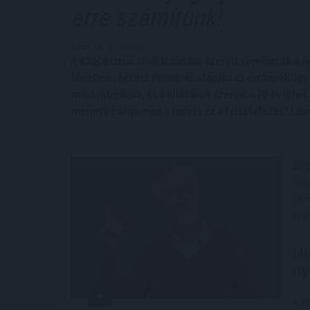
erre számítunk!
2025. 08. 27. 02:00
A K&H Biztos Jövő kutatása szerint romlottak a ny
körében végzett felmérés alapján az emberek úgy
majd nyugdíjba, és a kilátások szerint a 70 év lehet
mennyire állja meg a helyét ez a feltételezés? Lá
Egy
ará
sem
fog
Mi
ny
A 2