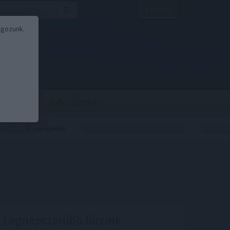
Belépés
lgozunk.
BOR
BIRS
Kalkulátorok
Legnépszerűbb híreink