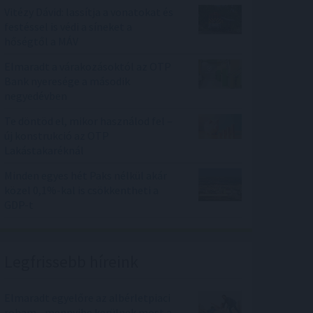
Vitézy Dávid: lassítja a vonatokat és
festéssel is védi a síneket a
hőségtől a MÁV
Elmaradt a várakozásoktól az OTP
Bank nyeresége a második
negyedévben
Te döntöd el, mikor használod fel –
új konstrukció az OTP
Lakástakaréknál
Minden egyes hét Paks nélkül akár
közel 0,1%-kal is csökkentheti a
GDP-t
Legfrissebb híreink
Elmaradt egyelőre az albérletpiaci
roham - mennyibe kerülnek most a