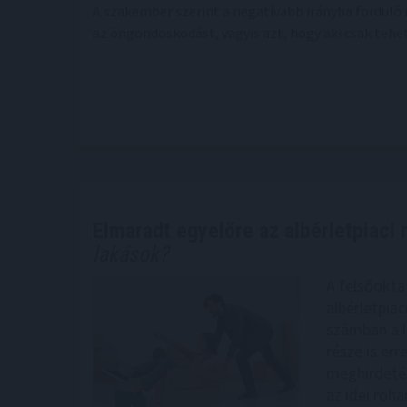
A szakember szerint a negatívabb irányba fordul
az öngondoskodást, vagyis azt, hogy aki csak tehe
Elmaradt egyelőre az albérletpiaci 
lakások?
A felsőokta
albérletpia
számban a l
része is err
meghirdetés
az idei roh