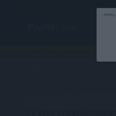
2026. augusztus 7., péntek - Ibolya
Hiteles
Hírek
Tőzsde
Kriptovaluta
Stabilcoin
Kezdőoldal
//
Hírek
// 70 éves nyugdíjkorhatár Magyaror
70 éves nyugdíjkorhatá