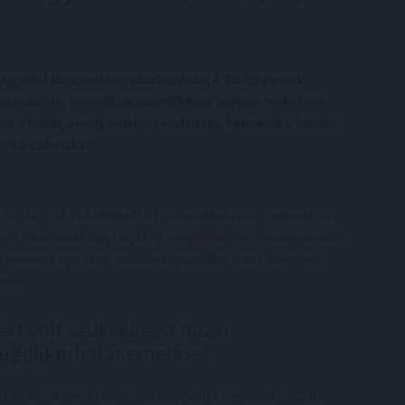
ugdíjjal kapcsolatos várakozások. A 30–59 évesek
 gondolják, hogy átlagosan 69 éves korban mehetnek
 az a határ, amely reálisan elvárható. Felmerül a kérdés:
ssuk a számokat!
 év alatt 21 százalékról 27 százalékra nőtt azoknak az
nya, akik most úgy látják, a
nyugdíjkorhatár
elérése után
 mennek egy ideig valóban nyugdíjba, azaz dolgozni
nak.
ért volt szükséges a hazai
ugdíjkorhatár emelése?
014 óta - a törvényben szabályozott formában - zajló