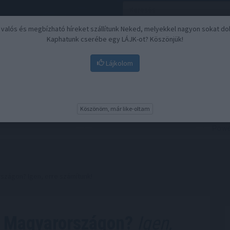
, valós és megbízható híreket szállítunk Neked, melyekkel nagyon sokat do
Kaphatunk cserébe egy LÁJK-ot? Köszönjük!
Lájkolom
Nyugdíj
Biztosítási befektetések
BU
Köszönöm, már like-oltam
szágon? Igen, erre számítunk!
r Magyarországon?
Igen,