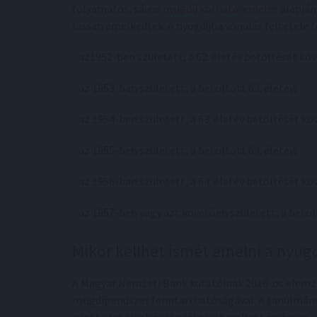
folyamatos, sávos
nyugdíj korhatáremelés
alapján
lassan emelkedtek. A nyugdíjba vonulás feltétele 
- az1952-ben született, a 62. életév betöltését köv
- az 1953-ban született, a betöltött 63. életév;
- az 1954-ben született, a 63. életév betöltését kö
- az 1955-ben született, a betöltött 64. életév;
- az 1956-ban született, a 64. életév betöltését kö
- az 1957-ben vagy azt követően született, a betölt
Mikor kellhet ismét emelni a nyugd
A Magyar Nemzeti Bank kutatóinak 2016-os elemzé
nyugdíjrendszer fenntarthatóságával. A tanulmán