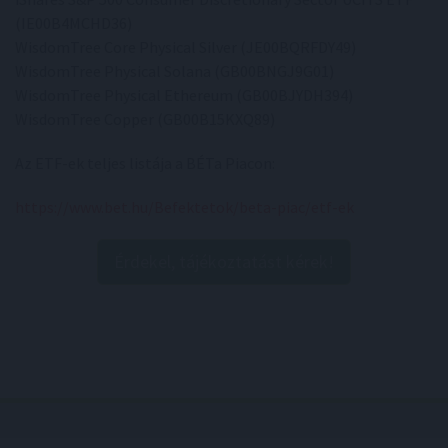
(IE00B4MCHD36)
WisdomTree Core Physical Silver (JE00BQRFDY49)
WisdomTree Physical Solana (GB00BNGJ9G01)
WisdomTree Physical Ethereum (GB00BJYDH394)
WisdomTree Copper (GB00B15KXQ89)
Az ETF-ek teljes listája a BÉTa Piacon:
https://www.bet.hu/Befektetok/beta-piac/etf-ek
Érdekel, tájékoztatást kérek!