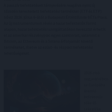
A passzív befektetések térnyerésére reagálva nyolc új
tőzsdén kereskedett befektetési termékkel (ETF és ETP)
bővül 2026. július 6-ától a Budapesti Értéktőzsde BÉTa Piaca.
Az új instrumentumok révén a hazai befektetők forint
alapon, hazai befektetési szolgáltatókon keresztül érhetik
el az amerikai részvénypiac egyes szektorait, valamint a
Bitcoin, az Ethereum és a Solana árfolyamát követő
termékeket, illetve az ezüst- és rézpiaci befektetési
lehetőségeket.
2026 első
negyedévében
az Európába
áramló
befektetői
tőke 65
százaléka