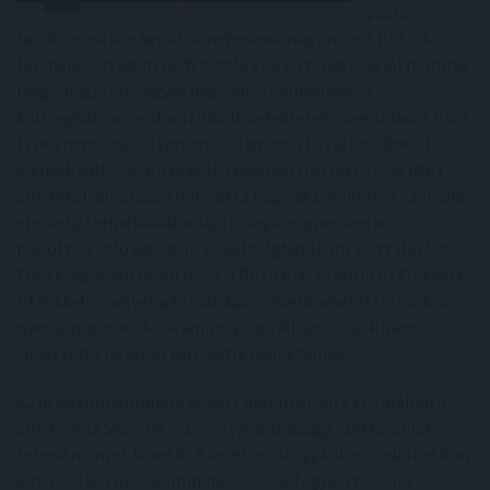
passzív
befektetésekbe került, amelyeknek nagy részét ETF-ek
(Exchange-traded Fund) tették ki. Ez a tendencia jól mutatja,
hogy világszerte egyre nagyobb az érdeklődés a
költséghatékony, diverzifikált befektetési megoldások iránt.
Erre a nemzetközi trendre, valamint a hazai befektetői
igények változására reagál a Budapesti Értéktőzsde (BÉT),
amely folyamatosan fejleszti a magyar befektetők számára
elérhető termékkínálatot, elősegítve a nemzetközi
piacokhoz való egyszerű és költséghatékony hozzáférést.
Ennek jegyében bővül most a BÉTa Piac olyan új ETF-ekkel és
ETP-kkel, amelyek a tematikus és szektorbefektetések, a
nyersanyagpiacok, valamint a digitális eszközök iránt
világszerte növekvő keresletre reflektálnak.
Az új instrumentumok között három olyan ETF található,
amelyek az S&P 500 index egyes gazdasági szektorainak
teljesítményét követik. A befektetők így külön is elérhetik az
amerikai közmű-, kommunikációs és fogyasztási cikk