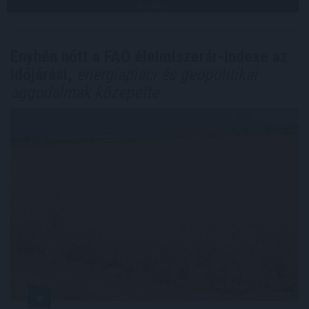
TOVÁBB
Enyhén nőtt a FAO élelmiszerár-indexe az
időjárási,
energiapiaci és geopolitikai
aggodalmak közepette