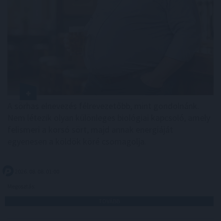
A sörhas elnevezés félrevezetőbb, mint gondolnánk.
Nem létezik olyan különleges biológiai kapcsoló, amely
felismeri a korsó sört, majd annak energiáját
egyenesen a köldök köré csomagolja.
2026. 08. 08. 01:00
Megosztás:
TOVÁBB