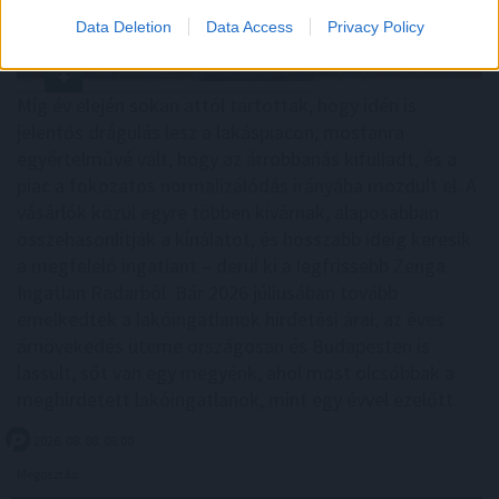
Data Deletion
Data Access
Privacy Policy
Míg év elején sokan attól tartottak, hogy idén is
jelentős drágulás lesz a lakáspiacon, mostanra
egyértelművé vált, hogy az árrobbanás kifulladt, és a
piac a fokozatos normalizálódás irányába mozdult el. A
vásárlók közül egyre többen kivárnak, alaposabban
összehasonlítják a kínálatot, és hosszabb ideig keresik
a megfelelő ingatlant – derül ki a legfrissebb Zenga
Ingatlan Radarból. Bár 2026 júliusában tovább
emelkedtek a lakóingatlanok hirdetési árai, az éves
árnövekedés üteme országosan és Budapesten is
lassult, sőt van egy megyénk, ahol most olcsóbbak a
meghirdetett lakóingatlanok, mint egy évvel ezelőtt.
2026. 08. 08. 06:00
Megosztás: