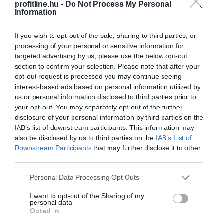
profitline.hu -
Do Not Process My Personal
Information
If you wish to opt-out of the sale, sharing to third parties, or
processing of your personal or sensitive information for
targeted advertising by us, please use the below opt-out
section to confirm your selection. Please note that after your
opt-out request is processed you may continue seeing
interest-based ads based on personal information utilized by
us or personal information disclosed to third parties prior to
Folyik a vizsgálat és átvilágítás a közmédiánál - közölte
your opt-out. You may separately opt-out of the further
a társadalmi kapcsolatokért és kultúráért felelős
disclosure of your personal information by third parties on the
miniszter a Facebook-oldalán pénteken közzétett
IAB’s list of downstream participants. This information may
also be disclosed by us to third parties on the
IAB’s List of
videójában.
Downstream Participants
that may further disclose it to other
third parties.
2026. 08. 08. 08:00
Please note that this website/app uses one or more Google
Personal Data Processing Opt Outs
Megosztás:
services and may gather and store information including but
not limited to your visit or usage behaviour. You may click to
I want to opt-out of the Sharing of my
TOVÁBB
personal data.
grant or deny consent to Google and its third-party tags to
Opted In
use your data for below specified purposes in below Google