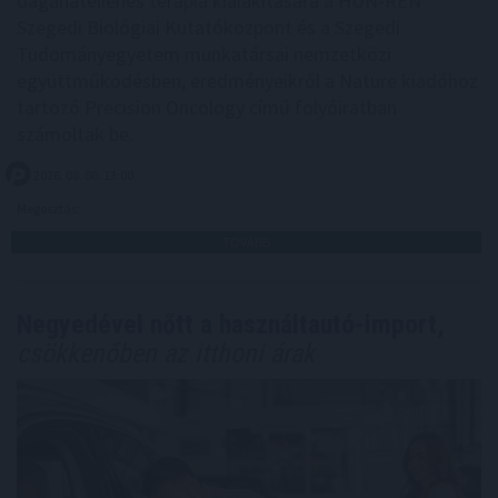
daganatellenes terápia kialakítására a HUN-REN
Szegedi Biológiai Kutatóközpont és a Szegedi
Tudományegyetem munkatársai nemzetközi
együttműködésben, eredményeikről a Nature kiadóhoz
tartozó Precision Oncology című folyóiratban
számoltak be.
2026. 08. 08. 13:00
Megosztás:
TOVÁBB
Negyedével nőtt a használtautó-import,
csökkenőben az itthoni árak