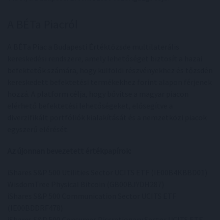
A BÉTa Piacról
A BÉTa Piac a Budapesti Értéktőzsde multilaterális
kereskedési rendszere, amely lehetőséget biztosít a hazai
befektetők számára, hogy külföldi részvényekhez és tőzsdén
kereskedett befektetési termékekhez forint alapon férjenek
hozzá. A platform célja, hogy bővítse a magyar piacon
elérhető befektetési lehetőségeket, elősegítve a
diverzifikált portfóliók kialakítását és a nemzetközi piacok
egyszerű elérését.
Az újonnan bevezetett értékpapírok:
iShares S&P 500 Utilities Sector UCITS ETF (IE00B4KBBD01)
WisdomTree Physical Bitcoin (GB00BJYDH287)
iShares S&P 500 Communication Sector UCITS ETF
(IE00BDDRF478)
iShares S&P 500 Consumer Discretionary Sector UCITS ETF