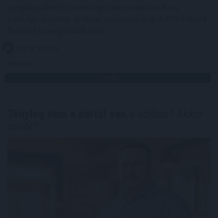
nyugdíjszakértő szerint egy ilyen rendszer éves
költsége jelenlegi értéken számolva akár a 470 milliárd
forintot is meghaladhatná.
2026. 08. 08. 02:00
Megosztás:
TOVÁBB
Tényleg nem a sörtől van
a sörhas? Akkor
mitől?