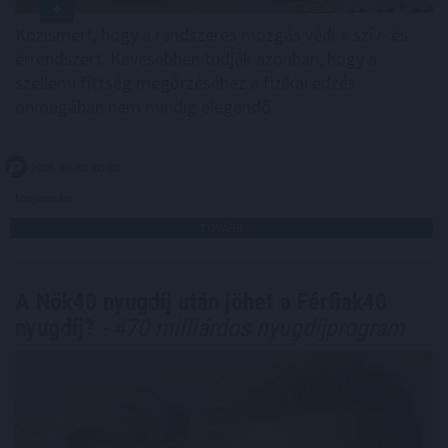
Közismert, hogy a rendszeres mozgás védi a szív- és
érrendszert. Kevesebben tudják azonban, hogy a
szellemi fittség megőrzéséhez a fizikai edzés
önmagában nem mindig elegendő .
2026. 08. 08. 03:00
Megosztás:
TOVÁBB
A Nők40 nyugdíj után jöhet a Férfiak40
nyugdíj?
- 470 milliárdos nyugdíjprogram