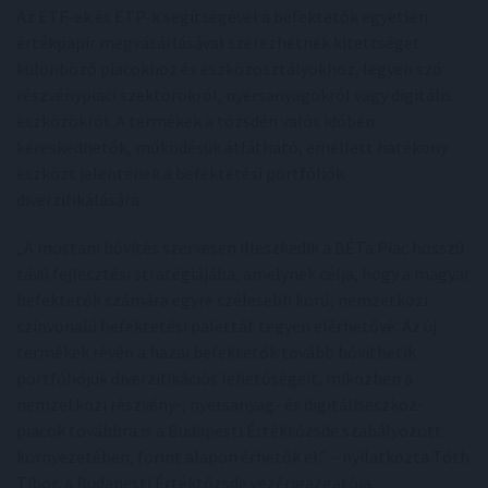
Az ETF-ek és ETP-k segítségével a befektetők egyetlen
értékpapír megvásárlásával szerezhetnek kitettséget
különböző piacokhoz és eszközosztályokhoz, legyen szó
részvénypiaci szektorokról, nyersanyagokról vagy digitális
eszközökről. A termékek a tőzsdén valós időben
kereskedhetők, működésük átlátható, emellett hatékony
eszközt jelentenek a befektetési portfóliók
diverzifikálására.
„A mostani bővítés szervesen illeszkedik a BÉTa Piac hosszú
távú fejlesztési stratégiájába, amelynek célja, hogy a magyar
befektetők számára egyre szélesebb körű, nemzetközi
színvonalú befektetési palettát tegyen elérhetővé. Az új
termékek révén a hazai befektetők tovább bővíthetik
portfóliójuk diverzifikációs lehetőségeit, miközben a
nemzetközi részvény-, nyersanyag- és digitáliseszköz-
piacok továbbra is a Budapesti Értéktőzsde szabályozott
környezetében, forint alapon érhetők el.” – nyilatkozta Tóth
Tibor, a Budapesti Értéktőzsde vezérigazgatója.