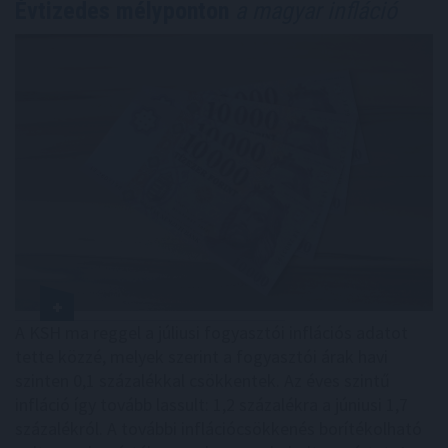
Évtizedes mélyponton
a magyar infláció
A KSH ma reggel a júliusi fogyasztói inflációs adatot
tette közzé, melyek szerint a fogyasztói árak havi
szinten 0,1 százalékkal csökkentek. Az éves szintű
infláció így tovább lassult: 1,2 százalékra a júniusi 1,7
százalékról. A további inflációcsökkenés borítékolható