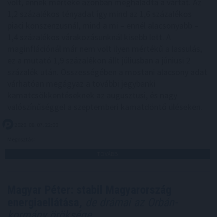
volt, ennek mértéke azonban meghaladta a vártat. Az
1,2 százalékos tényadat így mind az 1,6 százalékos
piaci konszenzusnál, mind a mi – ennél alacsonyabb –
1,4 százalékos várakozásunknál kisebb lett. A
maginflációnál már nem volt ilyen mértékű a lassulás,
ez a mutató 1,9 százalékon állt júliusban a júniusi 2
százalék után. Összességében a mostani alacsony adat
várhatóan megágyaz a további jegybanki
kamatcsökkentéseknek az augusztusi, és nagy
valószínűséggel a szeptemberi kamatdöntő üléseken.
2026. 08. 07. 22:00
Megosztás:
TOVÁBB
Magyar Péter: stabil Magyarország
energiaellátása,
de drámai az Orbán-
kormány öröksége