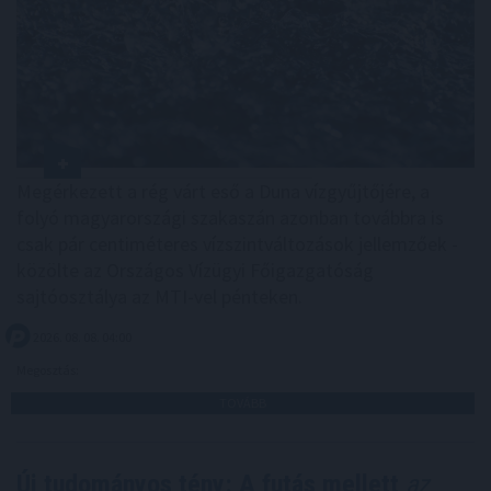
Megérkezett a rég várt eső a Duna vízgyűjtőjére, a
folyó magyarországi szakaszán azonban továbbra is
csak pár centiméteres vízszintváltozások jellemzőek -
közölte az Országos Vízügyi Főigazgatóság
sajtóosztálya az MTI-vel pénteken.
2026. 08. 08. 04:00
Megosztás:
TOVÁBB
Új tudományos tény: A futás mellett
az