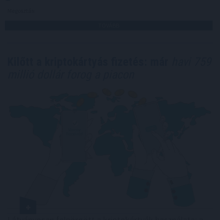
Megosztás:
TOVÁBB
Kilőtt a kriptokártyás fizetés: már
havi 759
millió dollár forog a piacon
Látványosan felpörgött a kriptokártyák használata: a