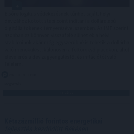
Elsőre logikus védekezésnek tűnhet saját, helyi
devizához kötött stabilcoint indítani a dolláralapú
digitális tokenek térnyerésével szemben. Az IMF szerint
azonban ez könnyen visszafelé sülhet el: a helyi
stabilcoinok akár még egyszerűbbé is tehetik a dollárba
való menekülést, különösen a feltörekvő piacokon, ahol
eleve erős a devizagyengüléstől és inflációtól való
félelem.
2026. 08. 08. 11:00
Megosztás:
TOVÁBB
Kétszázmillió forintos energetikai
fejlesztés kezdődött Békésen