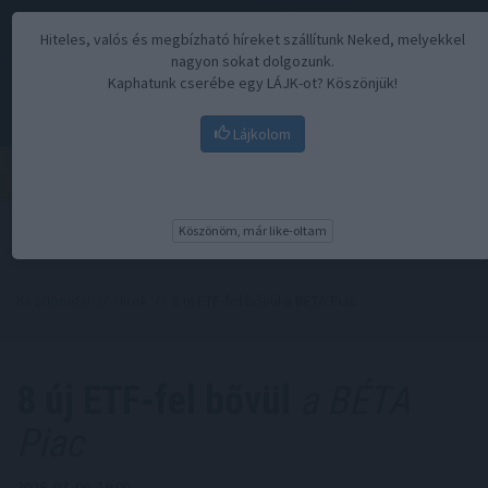
Hiteles, valós és megbízható híreket szállítunk Neked, melyekkel
nagyon sokat dolgozunk.
Kaphatunk cserébe egy LÁJK-ot? Köszönjük!
Lájkolom
Menü
Köszönöm, már like-oltam
Kezdőoldal
//
Hírek
// 8 új ETF-fel bővül a BÉTA Piac
8 új ETF-fel bővül
a BÉTA
Piac
2026. 07. 06. 19:00