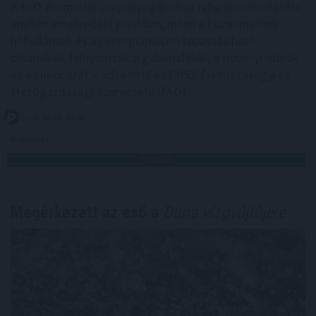
A FAO élelmiszer-alapanyagárainak referenciamutatója
enyhén emelkedett júliusban, mivel a közelmúltbeli
hőhullámok és az energiapiacon tapasztalható
dinamikák felnyomták a gabonafélék, a növényi olajok
és a cukor árát – adta hírül az ENSZ Élelmezésügyi és
Mezőgazdasági Szervezete (FAO).
2026. 08. 08. 05:00
Megosztás:
TOVÁBB
Megérkezett az eső a
Duna vízgyűjtőjére