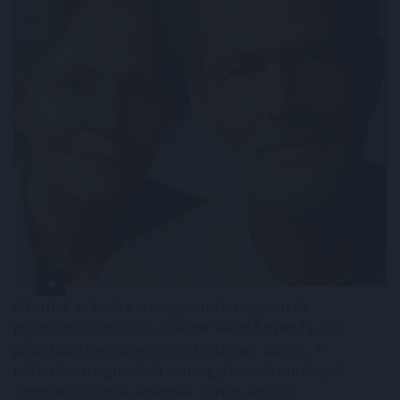
A férfiak számára is megnyitott, negyven év
jogosultsági idő után igénybe vehető nyugdíj első
pillantásra méltányos intézkedésnek tűnhet. A
háttérben meghúzódó pénzügyi következmények
azonban súlyosak lehetnek: Farkas András