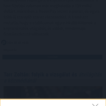
havi fizetési volumen már meghaladja a 759 millió
dollárt, miközben a RedotPay vezeti a piacot, és egyre
több új szereplő szerez részesedést. A trend azt
mutatja, hogy a stabilcoinok egyre inkább kilépnek a
kriptotőzsdék világából, és valódi, mindennapi
fizetőeszközzé válhatnak.
2026. 08. 08. 09:00
Megosztás:
TOVÁBB
Tarr Zoltán: folyik a vizsgálat és
átvilágítás
a közmédiánál