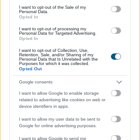
consent section.
I want to opt-out of the Sale of my
Minden korábbinál hamarabb kezdődik a
Personal Data.
Opted In
közvetlen
agrártámogatások előlegfizetése
I want to opt-out of processing my
Personal Data for Targeted Advertising.
Opted In
I want to opt-out of Collection, Use,
Retention, Sale, and/or Sharing of my
Personal Data that Is Unrelated with the
Purposes for which it was collected.
Opted Out
Google consents
I want to allow Google to enable storage
related to advertising like cookies on web or
device identifiers in apps.
I want to allow my user data to be sent to
Minden korábbinál hamarabb kezdődik a közvetlen
Google for online advertising purposes.
agrártámogatások előlegfizetése idén, az utalások már
augusztus közepén indulhatnak - jelentette be az agrár-
I want to allow Google to send me