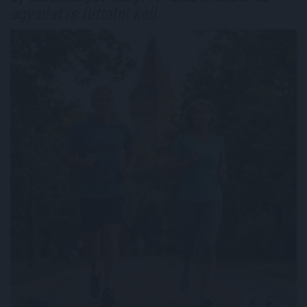
agyadat is futtatni kell