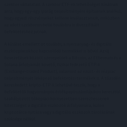
szektor vállalatait. A szektor ETF-ek lehetőséget kínálnak
arra, hogy egy-egy iparág teljesítményére építsenek anélkül,
hogy egyedi részvényeket kellene kiválasztaniuk, miközben
az adott szektoron belül továbbra is diverzifikált
befektetéshez jutnak.
A kínálat emellett öt további, a nyersanyag- és digitális
eszközpiacokhoz kapcsolódó termékkel is bővül. Az új
bevezetések között szerepelnek a Bitcoin, az Ethereum és a
Solana árfolyamát követő, fizikai fedezetű ETP-k
(Exchange-traded Product), valamint az ezüst- és rézpiac
teljesítményét leképező befektetési termékek is. A tőzsdén
kereskedett kripto-ETP-k lehetővé teszik, hogy a
befektetők hagyományos értékpapírszámlájukon keresztül,
szabályozott tőkepiaci környezetben szerezhessenek
kitettséget a digitális eszközök árfolyamára, külön
kriptotárca nyitása vagy a digitális eszközök tárolásának
szüksége nélkül.