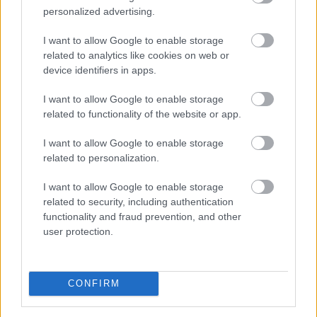
és élelmiszer-gazdasági miniszter videóüzenetben
personalized advertising.
pénteken.
I want to allow Google to enable storage
2026. 08. 08. 07:00
related to analytics like cookies on web or
device identifiers in apps.
Megosztás:
TOVÁBB
I want to allow Google to enable storage
related to functionality of the website or app.
Ebben a megyében már olcsóbbak
a
I want to allow Google to enable storage
related to personalization.
lakások, mint tavaly ilyenkor
I want to allow Google to enable storage
related to security, including authentication
functionality and fraud prevention, and other
user protection.
CONFIRM