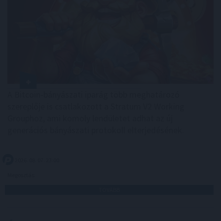
A Bitcoin-bányászati iparág több meghatározó
szereplője is csatlakozott a Stratum V2 Working
Grouphoz, ami komoly lendületet adhat az új
generációs bányászati protokoll elterjedésének.
2026. 08. 07. 23:00
Megosztás:
TOVÁBB