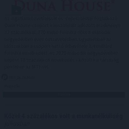
Az ingatlanközvetítéssel és -fejlesztéssel foglalkozó
Duna House-csoport konszolidált adózott eredménye
32 százalékkal, 270 millió forintra nőtt a második
negyedévben éves összevetésben, ugyanebben az
időszakban a csoport nettó árbevétele 3,4 milliárd
forintra emelkedett, ez 2020 második negyedévéhez
képest 78 százalékos növekedés - közölte a társaság
pénteken az MTI-vel.
2021. 08. 29. 20:00
Megosztás:
TOVÁBB
Közel 4 százalékos volt a munkanélküliség
júliusban