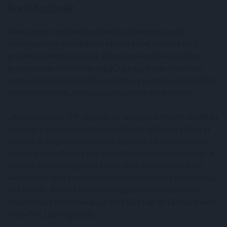
korlátozások
A bevezetett intézkedések hatással lehetnek a már
hatályban lévő szerződések teljesítésére, illetve a futó
projektek kivitelezésére is. Hiszen amennyiben az állam
gyakorolja az elővásárlás jogát, úgy egy hazai eladó nem
tudja teljesíteni a külföldi szerződéses partnerei felé vállalt
kötelezettségeit, ami szerződésszegést eredményez.
„Amennyiben az ITM megadja az anyagok külföldre viteléhez
szükséges tudomásulvételt, a szállítási idők még ebben az
esetben is meghosszabbodnak legalább tíz munkanappal,
ami megnehezítheti a már kitűzött határidők betartását. A
hatások sokféleségében a közös pont a korábban vállalt
kötelezettségek szerződésszerű teljesítésének elmaradása,
ami kötbér, illetve kártérítés megfizetéséhez vezethet” -
teszi hozzá Szimler Gergő, a Réti, Várszegi és Társai Ügyvédi
Iroda PwC Legal ügyvédje.