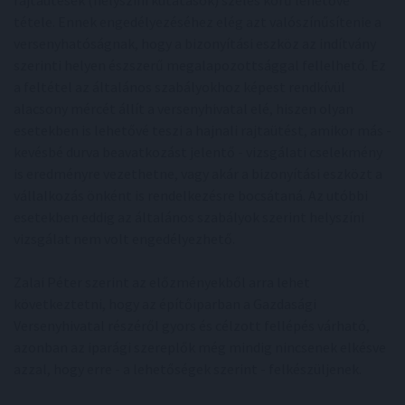
rajtaütések (helyszíni kutatások) széles körű lehetővé
tétele. Ennek engedélyezéséhez elég azt valószínűsítenie a
versenyhatóságnak, hogy a bizonyítási eszköz az indítvány
szerinti helyen észszerű megalapozottsággal fellelhető. Ez
a feltétel az általános szabályokhoz képest rendkívül
alacsony mércét állít a versenyhivatal elé, hiszen olyan
esetekben is lehetővé teszi a hajnali rajtaütést, amikor más -
kevésbé durva beavatkozást jelentő - vizsgálati cselekmény
is eredményre vezethetne, vagy akár a bizonyítási eszközt a
vállalkozás önként is rendelkezésre bocsátaná. Az utóbbi
esetekben eddig az általános szabályok szerint helyszíni
vizsgálat nem volt engedélyezhető.
Zalai Péter szerint az előzményekből arra lehet
következtetni, hogy az építőiparban a Gazdasági
Versenyhivatal részéről gyors és célzott fellépés várható,
azonban az iparági szereplők még mindig nincsenek elkésve
azzal, hogy erre - a lehetőségek szerint - felkészüljenek.