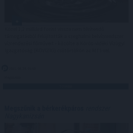
Közel 1,2 milliárd forint vissza nem térítendő
támogatásból felújították a szeghalmi belvízrendszer
vízrendezési főműveit - közölte a Körös-vidéki Vízügyi
Igazgatóság (KÖVIZIG) csütörtökön az MTI-vel.
2021. 08. 28. 01:00
Megosztás:
TOVÁBB
Megszűnik a bérkerékpáros
rendszer
Nagykanizsán