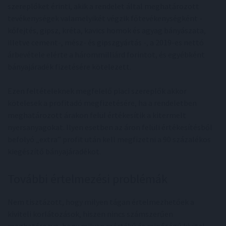
szereplőket érinti, akik a rendelet által meghatározott
tevékenységek valamelyikét végzik főtevékenységként -
kőfejtés, gipsz, kréta, kavics homok és agyag bányászata,
illetve cement-, mész- és gipszgyártás -, a 2019-es nettó
árbevétele elérte a hárommilliárd forintot, és egyébként
bányajáradék fizetésére kötelezett.
Ezen feltételeknek megfelelő piaci szereplők akkor
kötelesek a profitadó megfizetésére, ha a rendeletben
meghatározott árakon felül értékesítik a kitermelt
nyersanyagokat. Ilyen esetben az áron felüli értékesítésből
befolyó „extra” profit után kell megfizetni a 90 százalékos
kiegészítő bányajáradékot.
További értelmezési problémák
Nem tisztázott, hogy milyen tágan értelmezhetőek a
kiviteli korlátozások, hiszen nincs számszerűen