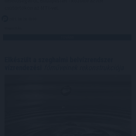
lehetőségeiről, Budapesten - közölte az AM
csütörtökön az MTI-vel.
2021. 08. 28. 03:00
Megosztás:
TOVÁBB
Elkészült a szeghalmi belvízrendszer
vízrendezési
főműveinek rekonstrukciója