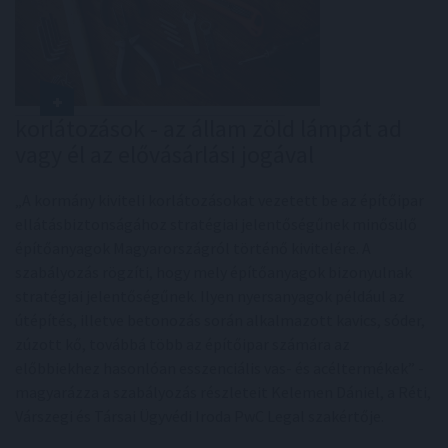
korlátozások - az állam zöld lámpát ad
vagy él az elővásárlási jogával
„A kormány kiviteli korlátozásokat vezetett be az építőipar
ellátásbiztonságához stratégiai jelentőségűnek minősülő
építőanyagok Magyarországról történő kivitelére. A
szabályozás rögzíti, hogy mely építőanyagok bizonyulnak
stratégiai jelentőségűnek. Ilyen nyersanyagok például az
útépítés, illetve betonozás során alkalmazott kavics, sóder,
zúzott kő, továbbá több az építőipar számára az
előbbiekhez hasonlóan esszenciális vas- és acéltermékek” -
magyarázza a szabályozás részleteit Kelemen Dániel, a Réti,
Várszegi és Társai Ügyvédi Iroda PwC Legal szakértője.