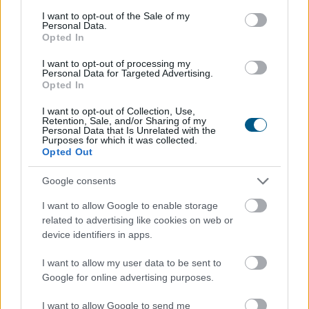
consent section.
I want to opt-out of the Sale of my
Personal Data.
Opted In
I want to opt-out of processing my
Javult a magyarok egészségértése a legtöbb területen,
Personal Data for Targeted Advertising.
Opted In
és emelkedett azoknak a száma, akik könnyebben
megtalálják és jobban értik az egészséggel kapcsolatos
I want to opt-out of Collection, Use,
információkat az elmúlt hat évben - közölte
Retention, Sale, and/or Sharing of my
Personal Data that Is Unrelated with the
reprezentatív felmérése alapján az Innovatív
Purposes for which it was collected.
Gyógyszergyártók Egyesülete szerdán az MTI-vel.
Opted Out
2021. 08. 29. 12:00
Google consents
Megosztás:
I want to allow Google to enable storage
related to advertising like cookies on web or
TOVÁBB
device identifiers in apps.
I want to allow my user data to be sent to
Még több ezer elektromos készüléknél
Google for online advertising purposes.
hibádzik a címkecsere
I want to allow Google to send me