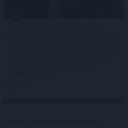
Elsősorban online hívásokkal és üzenetekkel
igyekeznek csökkenteni a mobilhasználati költségeiket
a magyarok, 47 százalékuk részesíti előnyben a
csevegőapplikációkat a hagyományos mobilhívásokkal
szemben, 38 százalékuk pedig inkább e-mail-eket küld
SMS-helyett - derül ki a transzparens mobilcsomag-
összehasonlítással foglalkozó BillKiller friss
reprezentatív kutatásából.
2021. 08. 28. 09:00
Megosztás:
TOVÁBB
Vitatja a Pannónia Nyugdíjpénztár
a