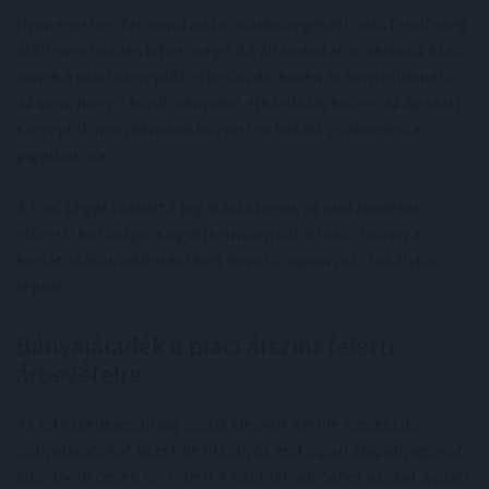
Ilyen esetben felmerül a szerződésszegésért való felelősség
alóli mentesülés lehetősége. Az államhatalmi aktusok kívül
esnek a piaci szereplők ellenőrzési körén és nem elvárható
az sem, hogy a körülményeket elhárítsák, hiszen az ágazati
szereplők nem képesek közvetlen hatást gyakorolni a
jogalkotóra.
A PwC Legal szakértő jogászai szerint az intézkedések
előreláthatósága is egyértelműen cáfolható, hiszen a
korlátozások a kihirdetését követő napon már hatályba
léptek.
Bányajáradék a piaci árszint feletti
árbevételre
Az intézkedéscsomag másik kiemelt eleme kiegészítő
bányajáradékot vezet be bizonyos építőipari alapanyagokat
kitermelő cégek esetében. A többlet adóteher azokat a piaci