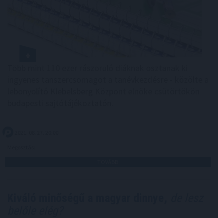
Több mint 110 ezer rászoruló diáknak osztanak ki
ingyenes tanszercsomagot a tanévkezdésre - közölte a
lebonyolító Klebelsberg Központ elnöke csütörtökön
budapesti sajtótájékoztatón.
2021. 08. 27. 20:00
Megosztás:
TOVÁBB
Kiváló minőségű a magyar dinnye,
de lesz
belőle elég?