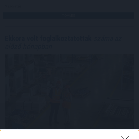
Megosztás:
TOVÁBB
Ekkora volt foglalkoztatottak
száma az
előző hónapban
Júliusban 4 millió 704 ezer volt a 15-74 éves