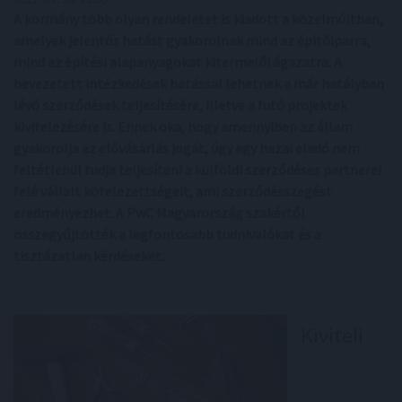
A kormány több olyan rendeletet is kiadott a közelmúltban,
amelyek jelentős hatást gyakorolnak mind az építőiparra,
mind az építési alapanyagokat kitermelői ágazatra. A
bevezetett intézkedések hatással lehetnek a már hatályban
lévő szerződések teljesítésére, illetve a futó projektek
kivitelezésére is. Ennek oka, hogy amennyiben az állam
gyakorolja az elővásárlás jogát, úgy egy hazai eladó nem
feltétlenül tudja teljesíteni a külföldi szerződéses partnerei
felé vállalt kötelezettségeit, ami szerződésszegést
eredményezhet. A PwC Magyarország szakértői
összegyűjtötték a legfontosabb tudnivalókat és a
tisztázatlan kérdéseket.
Kiviteli