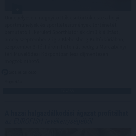
Ünnepélyesen megnyitották csütörtök este a helyi
sportműhelyek és sportlétesítmények történetét
bemutató II. kerületi Sporthistóriák című kiállítást,
amely szeptember 2-ig a Klebelsberg Kultúrkúriában,
szeptember 3-tól három héten át pedig a Marczibányi
téri Művelődési Központban lesz díjmentesen
megtekinthető.
2021. 08. 28. 06:00
Megosztás:
TOVÁBB
A hazai halgazdálkodási ágazat profitálhat
az EUROFISH tevékenységéből