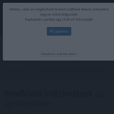
Hiteles, valós és megbízható híreket szállítunk Neked, melyekkel
nagyon sokat dolgozunk.
Kaphatunk cserébe egy LÁJK-ot? Köszönjük!
Lájkolom
Menü
Köszönöm, már like-oltam
Kezdőoldal
//
Hírek
// Rendkívüli intézkedések az építőiparban
Rendkívüli intézkedések
az
építőiparban
2021. 07. 24. 13:00