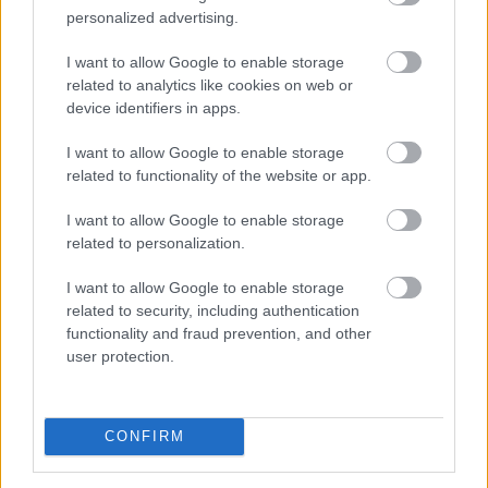
personalized advertising.
I want to allow Google to enable storage
related to analytics like cookies on web or
device identifiers in apps.
I want to allow Google to enable storage
related to functionality of the website or app.
I want to allow Google to enable storage
related to personalization.
I want to allow Google to enable storage
related to security, including authentication
A tavaly megújított energiahatékonysági címkéket
functionality and fraud prevention, and other
március elejétől az üzletekben is ki kell helyezni. A
user protection.
fogyasztóvédelmi hatóság három hónapon keresztül
ellenőrizte az előírás teljesülését a hagyományos és az
online kereskedelemben is. Hatezer vizsgált termék
CONFIRM
több mint negyedénél volt probléma - közölte az
Innovációs és Technológiai Minisztérium (ITM)