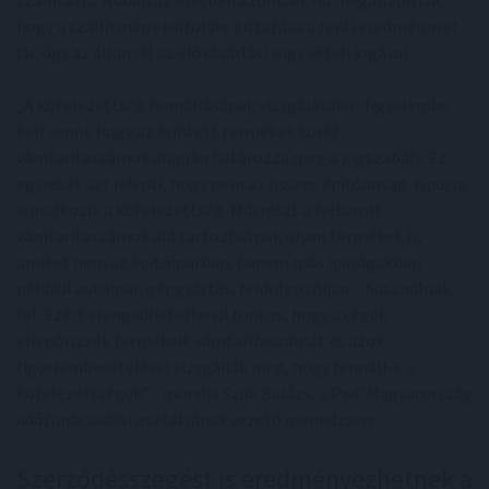
szállításra. Abban az esetben azonban, ha megállapítják,
hogy a szállítmány külföldre juttatása a fenti eredménnyel
jár, úgy az állam él az elővásárlási vagy vételi jogával.
„A kötelezettség fennállásának vizsgálatakor figyelembe
kell venni, hogy az érintett termékek körét
vámtarifaszámok alapján határozza meg a jogszabály. Ez
egyrészt azt jelenti, hogy nem az összes építőanyag-típusra
vonatkozik a kötelezettség. Másrészt a felsorolt
vámtarifaszámok alá tartozhatnak olyan termékek is,
amiket nem az építőiparban, hanem más iparágakban -
például autóipar, gépgyártás, feldolgozóipar - használnak
fel. Ezért elengedhetetlenül fontos, hogy a cégek
ellenőrizzék termékeik vámtarifaszámát és azok
figyelembevételével vizsgálják meg, hogy fennáll-e a
kötelezettségük” - mondja Szük Balázs, a PwC Magyarország
adótanácsadási osztályának vezető menedzsere.
Szerződésszegést is eredményezhetnek a