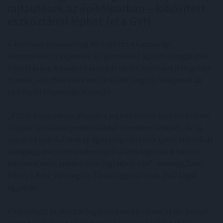
rajtaütések az építőiparban – kibővített
eszköztárral léphet fel a GVH
A kormány átmenetileg kibővítette a Gazdasági
Versenyhivatal jogköreit ún. gyorsított ágazati vizsgálatok
folytatására. A módosítások bár elsőre technikai jellegűnek
tűnnek, azonban előrevetítik a GVH szigorú fellépését az
építőipari alapanyagok piacán.
„A GVH közleménye alapján a jogintézmény bevezetésének
célja az építőipari problémákkal szembeni fellépés. Az új,
expressz eljárási rend az ágazati problémák gyors feltárását
szolgálja, melynek eredményeit a GVH legfeljebb három
hónapon belül jelentésben foglalja össze” - mondja Zalai
Péter, a Réti, Várszegi és Társai Ügyvédi Iroda PwC Legal
ügyvédje.
A kibővített eszköztár leglényegesebb eleme az ún. hajnali