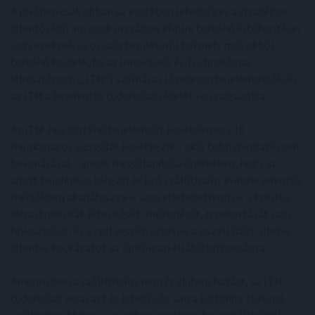
A jövőben csak abban az eseteben lehetséges a stratégiai
jelentőségű anyagok országon kívülre történő értékesítése,
vagy ezeknek az ország területéről bármely más okból
történő kivitele, ha az Innovációs és Technológiai
Minisztérium („ITM”) számára előzetesen bejelentették, és
az ITM a bejelentés tudomásulvételét visszaigazolta.
Az ITM-hez történő bejelentést követően egy 10
munkanapos vizsgálat következik – akár több minisztérium
bevonásával – annak megállapítása érdekében, hogy az
adott bejelentés tárgyát képző szállítmány kivitele jelentős
mértékben akadályozza-e vagy ellehetetleníti-e a kritikus
infrastruktúrák létesítését, működését, fenntartását vagy
fejlesztését, és ezzel veszélyezteti-e a közellátást, illetve
jelent-e kockázatot az építőipari ellátásbiztonságra.
Amennyiben a szállítmány nem ér el ilyen hatást, az ITM
tudomásul veszi azt és lehetőség van a külföldre történő