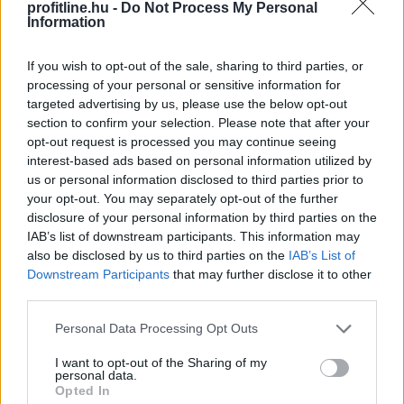
profitline.hu -
Do Not Process My Personal
foglalkoztatottak átlagos havi létszáma - közölte
Information
pénteken a Központi Statisztikai Hivatal (KSH).
If you wish to opt-out of the sale, sharing to third parties, or
processing of your personal or sensitive information for
targeted advertising by us, please use the below opt-out
2021. 08. 29. 16:00
section to confirm your selection. Please note that after your
opt-out request is processed you may continue seeing
Megosztás:
interest-based ads based on personal information utilized by
TOVÁBB
us or personal information disclosed to third parties prior to
your opt-out. You may separately opt-out of the further
disclosure of your personal information by third parties on the
IAB’s list of downstream participants. This information may
Javult a magyarok egészségértése
also be disclosed by us to third parties on the
IAB’s List of
Downstream Participants
that may further disclose it to other
third parties.
Please note that this website/app uses one or more Google
Personal Data Processing Opt Outs
services and may gather and store information including but
not limited to your visit or usage behaviour. You may click to
I want to opt-out of the Sharing of my
personal data.
grant or deny consent to Google and its third-party tags to
Opted In
use your data for below specified purposes in below Google