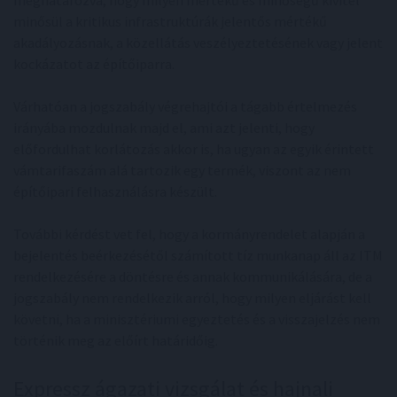
meghatározva, hogy milyen mértékű és minőségű kivitel
minősül a kritikus infrastruktúrák jelentős mértékű
akadályozásnak, a közellátás veszélyeztetésének vagy jelent
kockázatot az építőiparra.
Várhatóan a jogszabály végrehajtói a tágabb értelmezés
irányába mozdulnak majd el, ami azt jelenti, hogy
előfordulhat korlátozás akkor is, ha ugyan az egyik érintett
vámtarifaszám alá tartozik egy termék, viszont az nem
építőipari felhasználásra készült.
További kérdést vet fel, hogy a kormányrendelet alapján a
bejelentés beérkezésétől számított tíz munkanap áll az ITM
rendelkezésére a döntésre és annak kommunikálására, de a
jogszabály nem rendelkezik arról, hogy milyen eljárást kell
követni, ha a minisztériumi egyeztetés és a visszajelzés nem
történik meg az előírt határidőig.
Expressz ágazati vizsgálat és hajnali