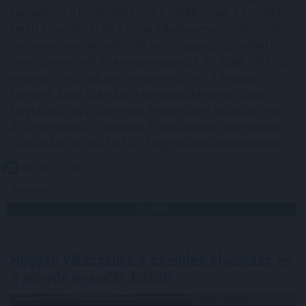
termelését a minimális szintre csökkentse. A közútra
terelt áruszállítás és a hazai villamosenergia-termelés
visszaesése a rekordközeli nyári fogyasztás mellett
jelentősen növeli az energiaimportot. Ez újabb inflációs
nyomást okozhat, ami megnehezítheti a Magyar
Nemzeti Bank számára a kamatcsökkentési ciklus
folytatását és a forintra is kedvezőtlen hatással lehet -
áll a nemzetközi fizetések és devizapiaci megoldások
szakértője, az AKCENTA CZ legfrissebb elemzésében.
2026. 08. 06. 17:00
Megosztás:
TOVÁBB
Hogyan válasszunk a csendes elvonulás
és
a pörgős nyaralás között