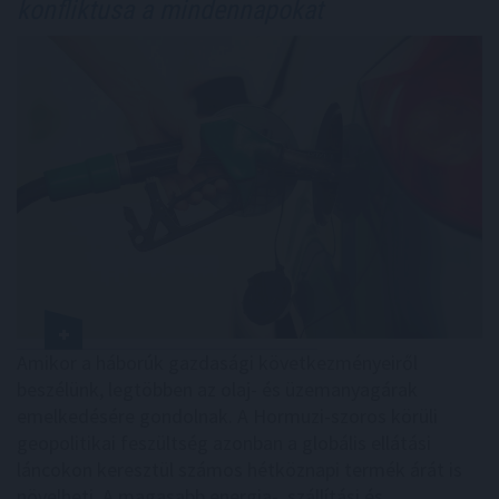
konfliktusa a mindennapokat
Amikor a háborúk gazdasági következményeiről
beszélünk, legtöbben az olaj- és üzemanyagárak
emelkedésére gondolnak. A Hormuzi-szoros körüli
geopolitikai feszültség azonban a globális ellátási
láncokon keresztül számos hétköznapi termék árát is
növelheti. A magasabb energia-, szállítási és