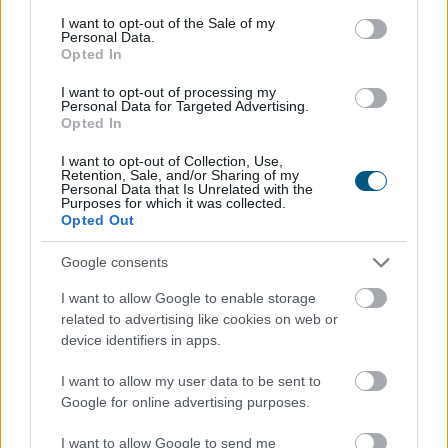
consent section.
2026. 08. 06. 18:00
I want to opt-out of the Sale of my
Personal Data.
Megosztás:
Opted In
TOVÁBB
I want to opt-out of processing my
Personal Data for Targeted Advertising.
Opted In
Hogyan lehet nyaralás közben
is pénzt
I want to opt-out of Collection, Use,
Retention, Sale, and/or Sharing of my
keresni?
Personal Data that Is Unrelated with the
Purposes for which it was collected.
Opted Out
Google consents
I want to allow Google to enable storage
related to advertising like cookies on web or
device identifiers in apps.
I want to allow my user data to be sent to
Google for online advertising purposes.
I want to allow Google to send me