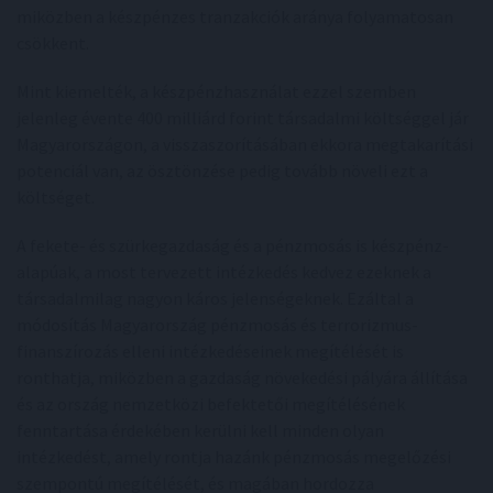
miközben a készpénzes tranzakciók aránya folyamatosan
csökkent.
Mint kiemelték, a készpénzhasználat ezzel szemben
jelenleg évente 400 milliárd forint társadalmi költséggel jár
Magyarországon, a visszaszorításában ekkora megtakarítási
potenciál van, az ösztönzése pedig tovább növeli ezt a
költséget.
A fekete- és szürkegazdaság és a pénzmosás is készpénz-
alapúak, a most tervezett intézkedés kedvez ezeknek a
társadalmilag nagyon káros jelenségeknek. Ezáltal a
módosítás Magyarország pénzmosás és terrorizmus-
finanszírozás elleni intézkedéseinek megítélését is
ronthatja, miközben a gazdaság növekedési pályára állítása
és az ország nemzetközi befektetői megítélésének
fenntartása érdekében kerülni kell minden olyan
intézkedést, amely rontja hazánk pénzmosás megelőzési
szempontú megítélését, és magában hordozza