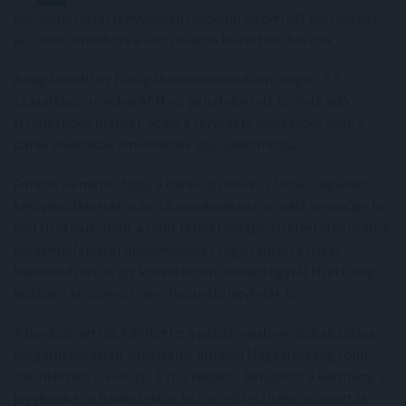
törvényjavaslat lényegesen nagyobb közvetett költséggel
jár, mint amekkora a látszólagos közvetlen haszna.
Amíg fennáll az Európában kiemelkedően magas, 0,9
százalékos, minden ATM-es pénzfelvételt terhelő adó
(tranzakciós illeték), addig a tervezett intézkedés csak a
banki elvonások emelésének egy újabb módja.
Fontos kiemelni, hogy a banki ügyfelek számára ingyenes
készpénzfelvétel után a bankoknak ezt az adót ugyanúgy be
kell fizetniük, mint a limit feletti készpénzfelvételek után. A
készpénzfelvétel ingyenességét végső soron a hazai
bankrendszer és így közvetetten minden ügyfél fizeti meg -
köztük a készpénzt nem használó ügyfelek is.
A bankszövetség kifejtette: a pénzforgalom digitalizálása
megállíthatatlan világtrend, amiben Magyarország több
tekintetben is élen jár. Ezt a kedvező helyzetet a kormány, a
jegybank és a bankszektor közös erőfeszítései alapozták