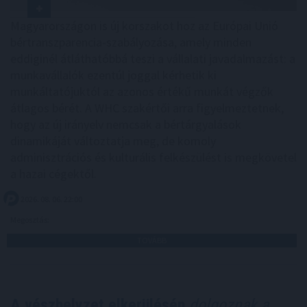
Magyarországon is új korszakot hoz az Európai Unió
bértranszparencia-szabályozása, amely minden
eddiginél átláthatóbbá teszi a vállalati javadalmazást: a
munkavállalók ezentúl joggal kérhetik ki
munkáltatójuktól az azonos értékű munkát végzők
átlagos bérét. A WHC szakértői arra figyelmeztetnek,
hogy az új irányelv nemcsak a bértárgyalások
dinamikáját változtatja meg, de komoly
adminisztrációs és kulturális felkészülést is megkövetel
a hazai cégektől.
2026. 08. 06. 22:00
Megosztás:
TOVÁBB
A vészhelyzet elkerülésén
dolgoznak a