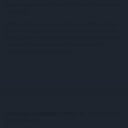
Magyarország leminősítésének lehetőségét - hangsúlyozta
a szövetség.
A Magyar Bankszövetség a havi díjmentes ATM-használati
limit emelése helyett a tranzakciós illeték csökkentését
javasolja, amely lényegesen kedvezőbb hatást gyakorolna a
lakosság és a vállalatok/intézmények költségeire -
összegezte álláspontját a szervezet.
Elmaradt a várakozásoktól az
ipar júniusi
teljesítménye