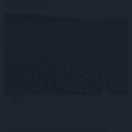
halgazdálkodók
A rendkívüli hőség és szárazság közepette a
halgazdálkodók már nem a legnagyobb hozamra
törekszenek, a vészhelyzet kialakulását próbálják
megelőzni minden eszközzel - közölte az MTI-vel
csütörtökön a Magyar Akvakultúra és Halászati