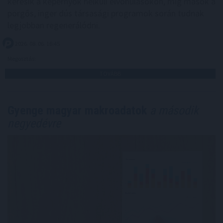
keresik a képernyők nélküli elvonulásokon, míg mások a
pörgős, inger dús társasági programok során tudnak
legjobban regenerálódni.
2026. 08. 06. 16:45
Megosztás:
TOVÁBB
Gyenge magyar makroadatok
a második
negyedévre