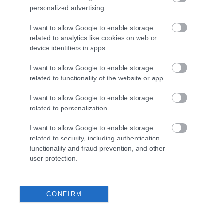
personalized advertising.
A nyaralás hagyományosan a munkától való elszakadás
I want to allow Google to enable storage
related to analytics like cookies on web or
időszaka, a digitális gazdaság azonban alaposan átírta
device identifiers in apps.
ezt a képet. Ma már több olyan bevételi lehetőség
létezik, amelyhez elegendő egy laptop,
I want to allow Google to enable storage
internetkapcsolat és naponta néhány szabad óra. A cél
related to functionality of the website or app.
persze nem az, hogy a pihenés második műszakká
változzon, hanem az, hogy az utazás mellett is
I want to allow Google to enable storage
maradjon egy kiszámítható vagy legalább kiegészítő
related to personalization.
jövedelem.
I want to allow Google to enable storage
related to security, including authentication
2026. 08. 06. 17:15
functionality and fraud prevention, and other
Megosztás:
user protection.
TOVÁBB
CONFIRM
Az aszály már a magyar vállalatokat
és a
forint árfolyamát is sújtja