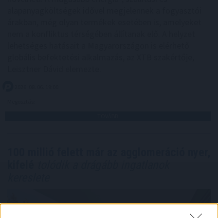
alapanyagköltségek idővel megjelennek a fogyasztói
árakban, még olyan termékek esetében is, amelyeket
nem a konfliktus térségében állítanak elő. A helyzet
lehetséges hatásait a Magyarországon is elérhető
globális befektetési alkalmazás, az XTB szakértője,
Leisztner Dávid elemezte.
2026. 08. 06. 19:00
Megosztás:
TOVÁBB
100 millió felett már az agglomeráció nyer,
kifelé
tolódik a drágább ingatlanok
kereslete