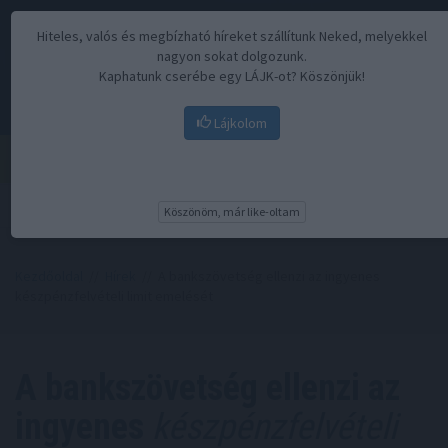
Hiteles, valós és megbízható híreket szállítunk Neked, melyekkel
nagyon sokat dolgozunk.
Kaphatunk cserébe egy LÁJK-ot? Köszönjük!
Lájkolom
Menü
Köszönöm, már like-oltam
Kezdőoldal
//
Hírek
// A bankszövetség ellenzi az ingyenes
készpénzfelvételi limit emelését
A bankszövetség ellenzi az
ingyenes
készpénzfelvételi