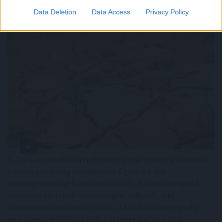
Data Deletion
Data Access
Privacy Policy
A 2026-os rendkívüli nyári aszály már messze túlmutat
a mezőgazdaság problémáin. Egyre inkább
makrogazdasági kockázattá válik. A Duna budapesti
vízszintje történelmi mélységbe süllyedt, ami
ellehetetlenítette a hajózást, a hűtővíz hiánya pedig
arra kényszerítette a paksi atomerőművet, hogy