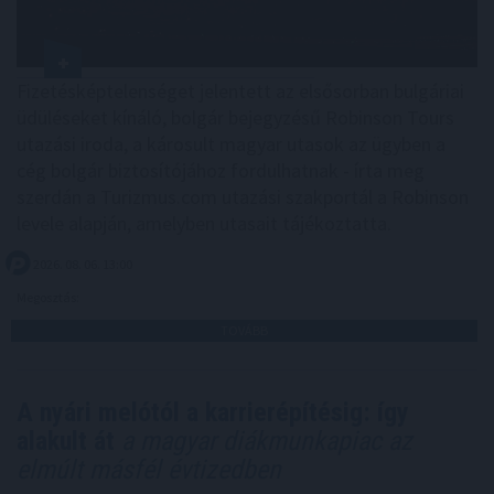
Fizetésképtelenséget jelentett az elsősorban bulgáriai
üdüléseket kínáló, bolgár bejegyzésű Robinson Tours
utazási iroda, a károsult magyar utasok az ügyben a
cég bolgár biztosítójához fordulhatnak - írta meg
szerdán a Turizmus.com utazási szakportál a Robinson
levele alapján, amelyben utasait tájékoztatta.
2026. 08. 06. 13:00
Megosztás:
TOVÁBB
A nyári melótól a karrierépítésig: így
alakult át
a magyar diákmunkapiac az
elmúlt másfél évtizedben