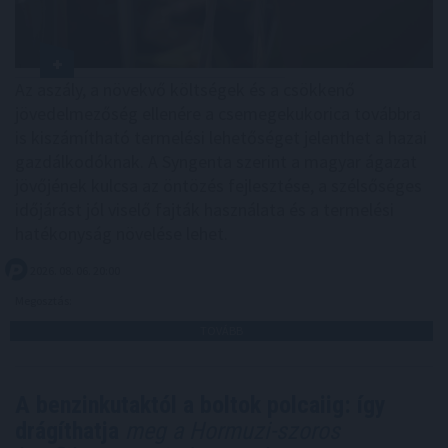
Az aszály, a növekvő költségek és a csökkenő
jövedelmezőség ellenére a csemegekukorica továbbra
is kiszámítható termelési lehetőséget jelenthet a hazai
gazdálkodóknak. A Syngenta szerint a magyar ágazat
jövőjének kulcsa az öntözés fejlesztése, a szélsőséges
időjárást jól viselő fajták használata és a termelési
hatékonyság növelése lehet.
2026. 08. 06. 20:00
Megosztás:
TOVÁBB
A benzinkutaktól a boltok polcaiig: így
drágíthatja
meg a Hormuzi-szoros