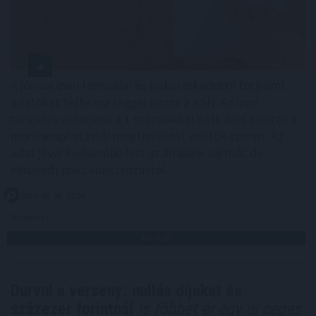
A júniusi ipari termelési és kiskereskedelmi forgalmi
adatokat tette ma reggel közzé a KSH. Az ipari
termelés volumene 4,1 százalékkal nőtt éves szinten a
munkanaphatástól megtisztított adatok szerint. Az
adat jóval kedvezőbb lett az általunk vártnál, de
elmaradt piaci konszenzustól.
2026. 08. 06. 16:00
Megosztás:
TOVÁBB
Durvul a verseny: nullás díjakat és
százezer forintnál
is többet ér egy új céges