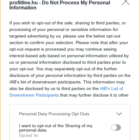
profitline.hu -
Do Not Process My Personal
Information
If you wish to opt-out of the sale, sharing to third parties, or
processing of your personal or sensitive information for
targeted advertising by us, please use the below opt-out
section to confirm your selection. Please note that after your
opt-out request is processed you may continue seeing
interest-based ads based on personal information utilized by
us or personal information disclosed to third parties prior to
your opt-out. You may separately opt-out of the further
Átrendeződik a drágább ingatlanok földrajza: a 100
disclosure of your personal information by third parties on the
millió forint feletti ingatlanok iránti kereslet a főváros
IAB’s list of downstream participants. This information may
also be disclosed by us to third parties on the
IAB’s List of
helyett egyre inkább az agglomeráció felé fordul. A
Downstream Participants
that may further disclose it to other
Duna House első féléves tranzakciós adatai szerint
third parties.
ebben az ársávban Budapest részesedése egy év alatt
57-ről 48 százalékra csökkent, míg Pest vármegyéé 24-
Please note that this website/app uses one or more Google
Personal Data Processing Opt Outs
services and may gather and store information including but
ről 33 százalékra nőtt. A háttérben egyszerű ok áll:
not limited to your visit or usage behaviour. You may click to
I want to opt-out of the Sharing of my
ugyanabból a pénzből az agglomerációban nagyobb
personal data.
grant or deny consent to Google and its third-party tags to
ingatlan vásárolható.
Opted In
use your data for below specified purposes in below Google