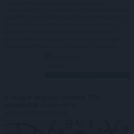
Az ipari termelés júniusi mutatói elmaradtak a
várakozásoktót, már az előzetes GDP-adatok is sejteni
engedték, hogy a fél év utolsó hónapja nem volt erős -
állapították meg az MTI-nek nyilatkozó elemzők. A
kilátások továbbra is bizonytalanok alapvetően a
külpiaci feltételek miatt, de majdnem biztos, hogy a
magyar ipar túllépett az évekig húzódó recesszión.
2026. 08. 07. 00:05
Megosztás:
TOVÁBB
A magyar vegyipar csaknem 200
megawattal
csökkentette
energiafelhasználását