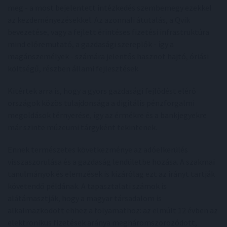
meg - a most bejelentett intézkedés szembemegy ezekkel
az kezdeményezésekkel. Az azonnali átutalás, a Qvik
bevezetése, vagy a fejlett érintéses fizetési infrastruktúra
mind előremutató, a gazdasági szereplők - így a
magánszemélyek - számára jelentős hasznot hajtó, óriási
költségű, részben állami fejlesztések.
Kitértek arra is, hogy a gyors gazdasági fejlődést elérő
országok közös tulajdonsága a digitális pénzforgalmi
megoldások térnyerése, így az érmékre és a bankjegyekre
már szinte múzeumi tárgyként tekintenek.
Ennek természetes következménye az adóelkerülés
visszaszorulása és a gazdaság lendületbe hozása. A szakmai
tanulmányok és elemzések is kizárólag ezt az irányt tartják
követendő példának. A tapasztalati számok is
alátámasztják, hogy a magyar társadalom is
alkalmazkodott ehhez a folyamathoz: az elmúlt 12 évben az
elektronikus fizetések aránya megháromszorozódott,