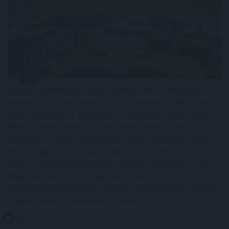
A paksi atomerőmű teljes leállása nem a megújuló
energia korlátait, hanem a hazai energiatárolás hiányát
teszi látványossá. Miközben a napelemek napközben
Paks kiesése mellett is nagy mennyiségű áramot
termeltek a nyári kánikulában, estére a tárolók hiánya
miatt megnőtt az importigény. Szilva Attila fizikus, a
BME és az Uppsalai Egyetem korábbi kutatója, a Furik
blog szerzője szerint megfelelő elektromos
tárolókapacitással még egy ilyen válsághelyzet hatásai
is jelentősen enyhíthetők lennének.
2026. 08. 06. 12:00