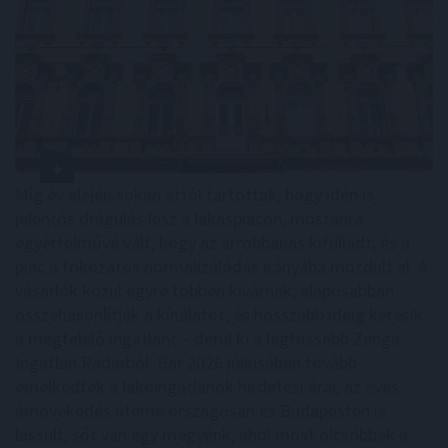
Míg év elején sokan attól tartottak, hogy idén is
jelentős drágulás lesz a lakáspiacon, mostanra
egyértelművé vált, hogy az árrobbanás kifulladt, és a
piac a fokozatos normalizálódás irányába mozdult el. A
vásárlók közül egyre többen kivárnak, alaposabban
összehasonlítják a kínálatot, és hosszabb ideig keresik
a megfelelő ingatlant – derül ki a legfrissebb Zenga
Ingatlan Radarból. Bár 2026 júliusában tovább
emelkedtek a lakóingatlanok hirdetési árai, az éves
árnövekedés üteme országosan és Budapesten is
lassult, sőt van egy megyénk, ahol most olcsóbbak a