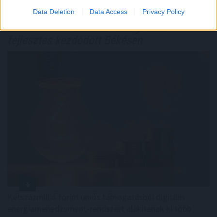
Data Deletion
Data Access
Privacy Policy
Kétszázmillió forintos energetikai
fejlesztés kezdődött Békésen
Kétszázmillió forint uniós támogatásból digitális
energiamenedzsment-rendszert alakítanak ki több