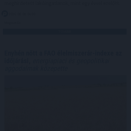
meghirdetett lakóingatlanok, mint egy évvel ezelőtt.
2026. 08. 08. 06:00
Megosztás:
TOVÁBB
Enyhén nőtt a FAO élelmiszerár-indexe az
időjárási,
energiapiaci és geopolitikai
aggodalmak közepette