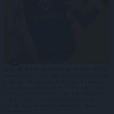
Csendben, de annál látványosabban rendeződnek át az
erőviszonyok a stabilcoinpiacon. A BNB Chain már több
stabilcoint tartó címmel rendelkezik, mint a hosszú
ideje domináns Tron, miközben az USDT-felhasználók
száma is gyors ütemben nő a hálózaton. A Tron ettől
még messze nem veszítette el vezető szerepét:
tranzakciós volumenben továbbra is óriási előnnyel
rendelkezik.