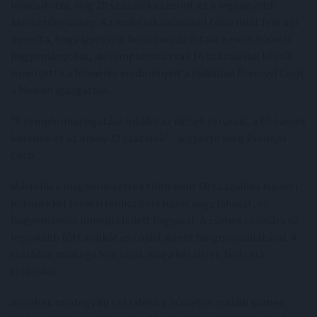
minősítette, míg 20 százaléka szerint ez a legnagyobb
keresztény ünnep. Az emberek valamivel több mint fele azt
mondta, hogy igyekszik betartani az általa ismert húsvéti
hagyományokat, de templomba csak 16 százalékuk készül -
ismertette a felmérés eredményeit a rádióban Premysl Cech,
a Median igazgatója.
"A templomlátogatást inkább az idősek tervezik, a 60 évesek
körében ez az arány 23 százalék" - jegyezte meg Premysl
Cech.
Másfelől a megkérdezettek több mint 60 százaléka húsvéti
jelképekkel tervezi feldíszíteni házát vagy lakását, és
hagyományos ünnepi eledelt fogyaszt. A csehek számára ez
leginkább főtt sonkát és tojást jelent burgonyasalátával. A
családok mintegy fele saját maga készíti el, festi ki a
tojásokat.
A csehek mintegy 80 százaléka a húsvétot családi körben