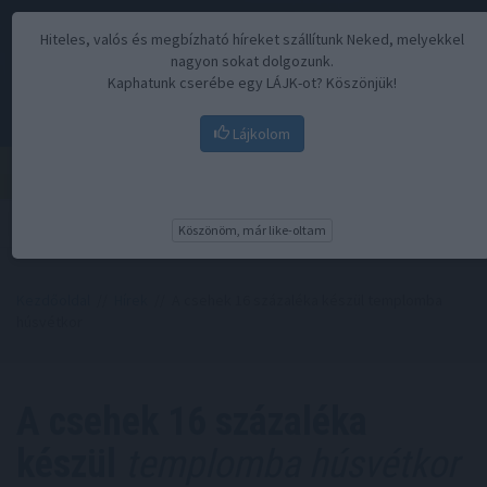
Hiteles, valós és megbízható híreket szállítunk Neked, melyekkel
nagyon sokat dolgozunk.
Kaphatunk cserébe egy LÁJK-ot? Köszönjük!
Lájkolom
Menü
Köszönöm, már like-oltam
Kezdőoldal
//
Hírek
// A csehek 16 százaléka készül templomba
húsvétkor
A csehek 16 százaléka
készül
templomba húsvétkor