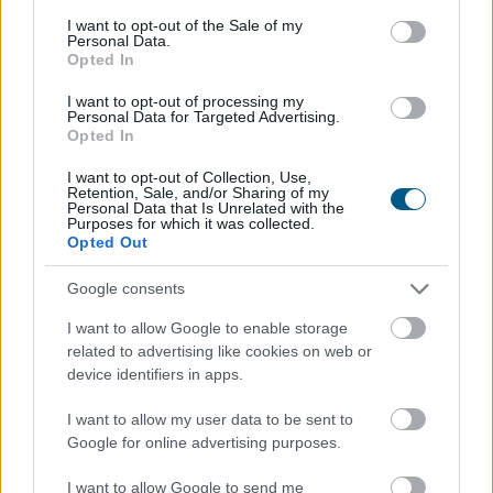
eljuttatott közleményében.
consent section.
I want to opt-out of the Sale of my
Personal Data.
2026. 08. 08. 12:00
Opted In
Megosztás:
I want to opt-out of processing my
Personal Data for Targeted Advertising.
TOVÁBB
Opted In
I want to opt-out of Collection, Use,
Az IMF figyelmeztet: a helyi stabilcoinok
Retention, Sale, and/or Sharing of my
Personal Data that Is Unrelated with the
felgyorsíthatják a dollárosodást
Purposes for which it was collected.
Opted Out
Google consents
I want to allow Google to enable storage
related to advertising like cookies on web or
device identifiers in apps.
I want to allow my user data to be sent to
Google for online advertising purposes.
I want to allow Google to send me