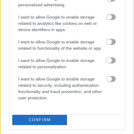
personalized advertising.
I want to allow Google to enable storage
related to analytics like cookies on web or
device identifiers in apps.
I want to allow Google to enable storage
related to functionality of the website or app.
Elsőre logikus védekezésnek tűnhet saját, helyi
devizához kötött stabilcoint indítani a dolláralapú
I want to allow Google to enable storage
digitális tokenek térnyerésével szemben. Az IMF szerint
related to personalization.
azonban ez könnyen visszafelé sülhet el: a helyi
stabilcoinok akár még egyszerűbbé is tehetik a dollárba
I want to allow Google to enable storage
való menekülést, különösen a feltörekvő piacokon, ahol
related to security, including authentication
functionality and fraud prevention, and other
eleve erős a devizagyengüléstől és inflációtól való
user protection.
félelem.
2026. 08. 08. 11:00
CONFIRM
Megosztás:
TOVÁBB