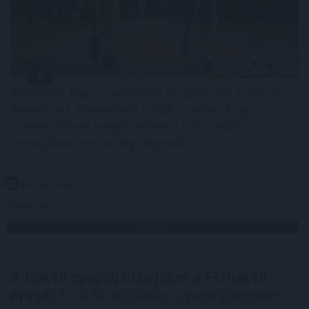
Közismert, hogy a rendszeres mozgás védi a szív- és
érrendszert. Kevesebben tudják azonban, hogy a
szellemi fittség megőrzéséhez a fizikai edzés
önmagában nem mindig elegendő .
2026. 08. 08. 03:00
Megosztás:
TOVÁBB
A Nők40 nyugdíj után jöhet a Férfiak40
nyugdíj?
- 470 milliárdos nyugdíjprogram