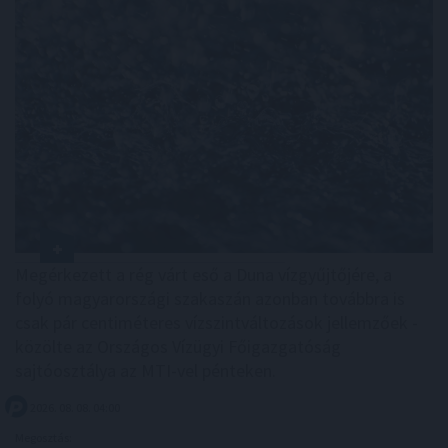
Megérkezett a rég várt eső a Duna vízgyűjtőjére, a
folyó magyarországi szakaszán azonban továbbra is
csak pár centiméteres vízszintváltozások jellemzőek -
közölte az Országos Vízügyi Főigazgatóság
sajtóosztálya az MTI-vel pénteken.
2026. 08. 08. 04:00
Megosztás: