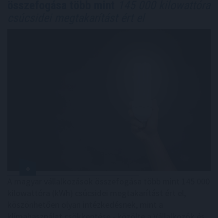
összefogása több mint
145 000 kilowattóra
csúcsidei megtakarítást ért el
A magyar vállalkozások összefogása több mint 145 000
kilowattóra (kWh) csúcsidei megtakarítást ért el,
köszönhetően olyan intézkedésnek, mint a
klímahasználat csökkentése - közölte a Vállalkozók és