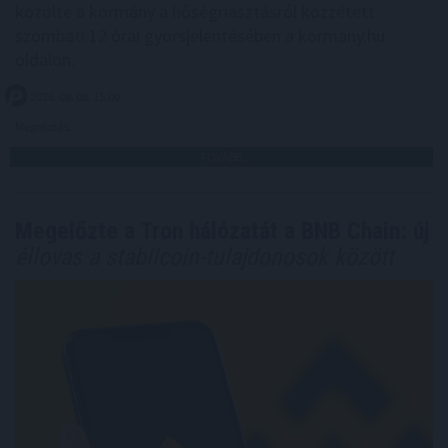
közölte a kormány a hőségriasztásról közzétett
szombati 12 órai gyorsjelentésében a kormany.hu
oldalon.
2026. 08. 08. 15:00
Megosztás:
TOVÁBB
Megelőzte a Tron hálózatát a BNB Chain: új
éllovas a stabilcoin-tulajdonosok között