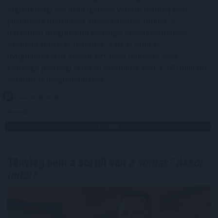
jogosultsági idő után igénybe vehető nyugdíj első
pillantásra méltányos intézkedésnek tűnhet. A
háttérben meghúzódó pénzügyi következmények
azonban súlyosak lehetnek: Farkas András
nyugdíjszakértő szerint egy ilyen rendszer éves
költsége jelenlegi értéken számolva akár a 470 milliárd
forintot is meghaladhatná.
2026. 08. 08. 02:00
Megosztás:
TOVÁBB
Tényleg nem a sörtől van
a sörhas? Akkor
mitől?