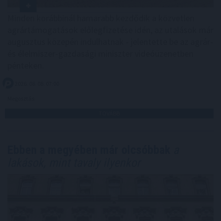
Minden korábbinál hamarabb kezdődik a közvetlen
agrártámogatások előlegfizetése idén, az utalások már
augusztus közepén indulhatnak - jelentette be az agrár-
és élelmiszer-gazdasági miniszter videóüzenetben
pénteken.
2026. 08. 08. 07:00
Megosztás:
TOVÁBB
Ebben a megyében már olcsóbbak
a
lakások, mint tavaly ilyenkor