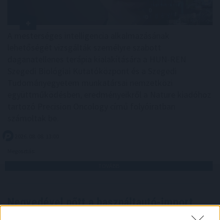
A mesterséges intelligencia alkalmazásának
lehetőségét vizsgálták személyre szabott
daganatellenes terápia kialakítására a HUN-REN
Szegedi Biológiai Kutatóközpont és a Szegedi
Tudományegyetem munkatársai nemzetközi
együttműködésben, eredményeikről a Nature kiadóhoz
tartozó Precision Oncology című folyóiratban
számoltak be.
2026. 08. 08. 13:00
Megosztás:
TOVÁBB
Negyedével nőtt a használtautó-import,
csökkenőben az itthoni árak