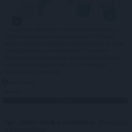
Látványosan felpörgött a kriptokártyák használata: a
havi fizetési volumen már meghaladja a 759 millió
dollárt, miközben a RedotPay vezeti a piacot, és egyre
több új szereplő szerez részesedést. A trend azt
mutatja, hogy a stabilcoinok egyre inkább kilépnek a
kriptotőzsdék világából, és valódi, mindennapi
fizetőeszközzé válhatnak.
2026. 08. 08. 09:00
Megosztás:
TOVÁBB
Tarr Zoltán: folyik a vizsgálat és
átvilágítás
a közmédiánál