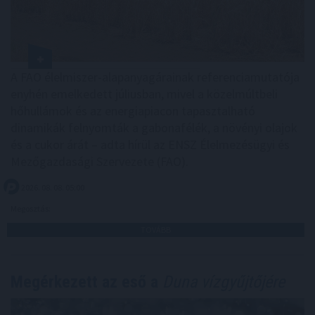
A FAO élelmiszer-alapanyagárainak referenciamutatója
enyhén emelkedett júliusban, mivel a közelmúltbeli
hőhullámok és az energiapiacon tapasztalható
dinamikák felnyomták a gabonafélék, a növényi olajok
és a cukor árát – adta hírül az ENSZ Élelmezésügyi és
Mezőgazdasági Szervezete (FAO).
2026. 08. 08. 05:00
Megosztás:
TOVÁBB
Megérkezett az eső a
Duna vízgyűjtőjére