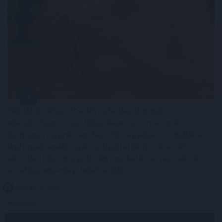
Félidőhöz érkezett a NAV idei balatoni nyári
ellenőrzéssorozata. Július eleje óta a revizorok
Somogy, Veszprém és Zala vármegyében vizsgálják a
legforgalmasabb nyári szolgáltatókat. A kiemelt
akcióban húsz igazgatóság munkatársai vesznek részt,
az eddigi egyenleg: lehetne jobb is!
2026. 08. 08. 18:00
Megosztás:
TOVÁBB