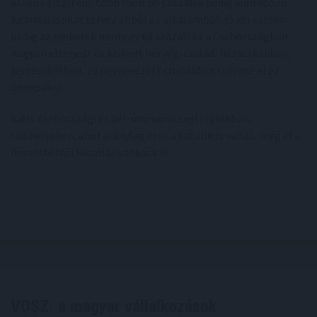
kívánja eltölteni, több mint 50 százalék pedig különböző
kirándulásokat tervez ebből az alkalomból, jó idő esetén
pedig az emberek mintegy 60 százaléka a Csehországban
nagyon elterjedt és kedvelt hétvégi családi házacskákban,
kertecskékben, az úgynevezett chatákban töltené el az
ünnepeket.
A dél-csehországi és dél-morvaországi régiókban,
faluhelyeken, ahol aránylag erős a katolikus vallás, még él a
húsvéthétfői locsolás szokása is.
VOSZ: a magyar vállalkozások