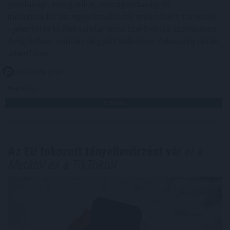
gazdasági, energetikai, mezőgazdasági és
infrastrukturális együttműködés erősítésére törekszik
- jelentette ki Aleksandar Vucic szerb elnök szombaton
Belgrádban, miután tárgyalt Volodimir Zelenszkij ukrán
államfővel.
2026. 08. 08. 17:00
Megosztás:
TOVÁBB
Az EU fokozott tényellenőrzést vár
el a
Metától és a TikToktól