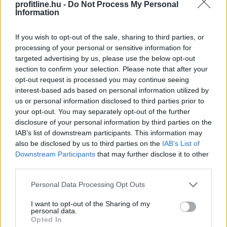
profitline.hu -
Do Not Process My Personal
Information
If you wish to opt-out of the sale, sharing to third parties, or
processing of your personal or sensitive information for
targeted advertising by us, please use the below opt-out
section to confirm your selection. Please note that after your
opt-out request is processed you may continue seeing
interest-based ads based on personal information utilized by
us or personal information disclosed to third parties prior to
your opt-out. You may separately opt-out of the further
disclosure of your personal information by third parties on the
IAB’s list of downstream participants. This information may
also be disclosed by us to third parties on the
IAB’s List of
Downstream Participants
that may further disclose it to other
A forint erősödésére reagálva negyedével bővült a
third parties.
használt autók importja Magyarországon az idén,
miközben mérséklődik a piaci árszint; a belföldön
Please note that this website/app uses one or more Google
Personal Data Processing Opt Outs
services and may gather and store information including but
megvásárolt használt járművek ugyanakkor
not limited to your visit or usage behaviour. You may click to
I want to opt-out of the Sharing of my
rendelkeznek azzal az előnnyel, hogy a kocsik előélete
personal data.
grant or deny consent to Google and its third-party tags to
ellenőrizhető - állapítja meg a Das WeltAuto az MTI-hez
Opted In
use your data for below specified purposes in below Google