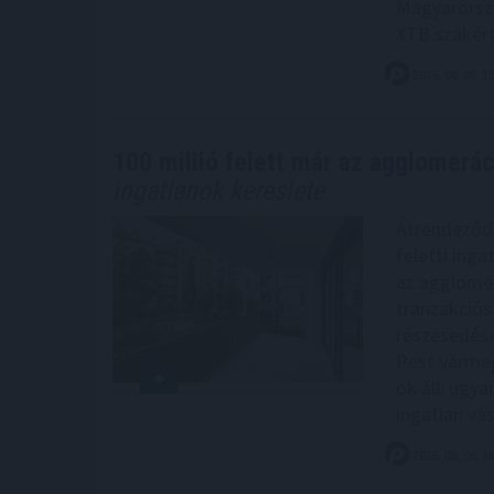
Magyarorszá
XTB szakért
2026. 08. 06. 1
100 millió felett már az agglomeráci
ingatlanok kereslete
Átrendeződik
feletti inga
az agglomer
tranzakciós
részesedése
Pest vármeg
ok áll: ugy
ingatlan vá
2026. 08. 06. 1