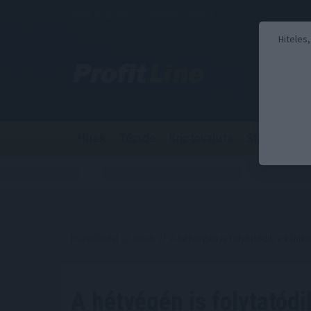
2026. augusztus 7., péntek - Ibolya
Hiteles
Hírek
Tőzsde
Kriptovaluta
Stabilcoin
Kezdőoldal
//
Hírek
// A hétvégén is folytatódik a kániku
A hétvégén is folytatódi