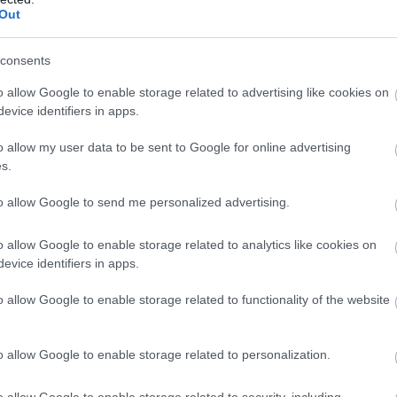
elkészülést is megkövetel a hazai cégektől.
Out
2:00
Megosztás:
TOVÁBB
consents
o allow Google to enable storage related to advertising like cookies on
evice identifiers in apps.
k a halgazdálkodók
i hőség és szárazság közepette a halgazdálkodók
o allow my user data to be sent to Google for online advertising
s.
egnagyobb hozamra törekszenek, a vészhelyzet
t próbálják megelőzni minden eszközzel - közölte az
to allow Google to send me personalized advertising.
törtökön a Magyar Akvakultúra és Halászati
 Szervezet (MA-HAL).
o allow Google to enable storage related to analytics like cookies on
evice identifiers in apps.
1:00
Megosztás:
TOVÁBB
o allow Google to enable storage related to functionality of the website
élén a magyar csemegekukorica
o allow Google to enable storage related to personalization.
a növekvő költségek és a csökkenő jövedelmezőség
csemegekukorica továbbra is kiszámítható termelési
o allow Google to enable storage related to security, including