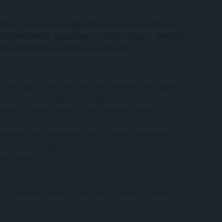
tus, zápor, zivatar legfeljebb pénteken alakulhat ki.
shőmérséklet, hajnalban 17-22 fok várható - derül ki a
et csütörtökön juttattak el az MTI-hez.
teken napos időre kell készülni, döntően kevés gomoly-
fátyolfelhővel, legfeljebb nyugaton, illetve északkeleten
kulhat ki néhány helyen zápor, esetleg zivatar. Az
kkeleti, keleti szél az ország keleti, délkeleti felén
élénkül, de a zivatarokat erős, viharos széllökések is
érhetik. A legmagasabb nappali hőmérséklet 32-36 fok
ött várható.
moly- és fátyolfelhőkkel, de csapadék nem valószínű. Az
d. A legalacsonyabb éjszakai hőmérséklet általában 17-22
n néhány fokkal hűvösebb lesz. A legmagasabb nappali