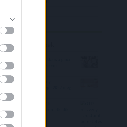
közölt a tőzsdei vállalat
4IG elemzés
Richter elemzés
Befektetési tippek
Dráma a magyar bankokban: a piaci
lakáshitelek a kutyának sem
kellenek
Bankmonitor közlemény:
Lakáshitel kamatkörkép - 2022 még
sok fejtörést okozhat
OTP részvény strukturált
befektetés – ha esik, ha emelkedik
Ön jól jár!