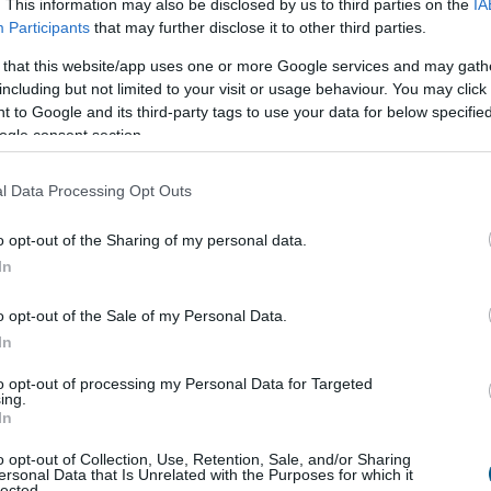
gyipari Szövetség (MAVESZ) tagvállalatai csaknem
. This information may also be disclosed by us to third parties on the
IA
Participants
that may further disclose it to other third parties.
ttal (MW) csökkentették villamosenergia-
sukat és jelentősen visszafogták vízfelhasználásukat
 that this website/app uses one or more Google services and may gath
l beérkezett információk alapján, ez a felhasználás-
including but not limited to your visit or usage behaviour. You may click 
az országosan elért eredmények mintegy 25
 to Google and its third-party tags to use your data for below specifi
eszi ki - közölte a szervezet csütörtökön az MTI-vel.
ogle consent section.
3:00
Megosztás:
TOVÁBB
l Data Processing Opt Outs
o opt-out of the Sharing of my personal data.
In
i
tárgyalásokat a bértranszparencia
o opt-out of the Sale of my Personal Data.
gon is új korszakot hoz az Európai Unió
In
rencia-szabályozása, amely minden eddiginél
á teszi a vállalati javadalmazást: a munkavállalók
to opt-out of processing my Personal Data for Targeted
ing.
gal kérhetik ki munkáltatójuktól az azonos értékű
In
ők átlagos bérét. A WHC szakértői arra
tnek, hogy az új irányelv nemcsak a bértárgyalások
o opt-out of Collection, Use, Retention, Sale, and/or Sharing
ersonal Data that Is Unrelated with the Purposes for which it
 változtatja meg, de komoly adminisztrációs és
lected.