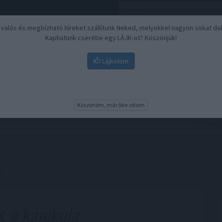
, valós és megbízható híreket szállítunk Neked, melyekkel nagyon sokat do
Kaphatunk cserébe egy LÁJK-ot? Köszönjük!
Lájkolom
Nyugdíj
Biztosítási befektetések
BU
Köszönöm, már like-oltam
la
k
a kánikula