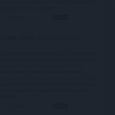
gon is elérhető globális befektetési alkalmazás, az
ője, Leisztner Dávid elemezte.
9:00
Megosztás:
TOVÁBB
ó nyer, kifelé
tolódik a drágább
 a drágább ingatlanok földrajza: a 100 millió forint
tlanok iránti kereslet a főváros helyett egyre inkább
áció felé fordul. A Duna House első féléves
 adatai szerint ebben az ársávban Budapest
 egy év alatt 57-ről 48 százalékra csökkent, míg
yéé 24-ről 33 százalékra nőtt. A háttérben egyszerű
anabból a pénzből az agglomerációban nagyobb
sárolható.
8:00
Megosztás:
TOVÁBB