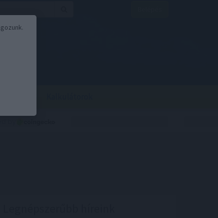
Belépés
lgozunk.
BOR
BIRS
Kalkulátorok
Legnépszerűbb híreink