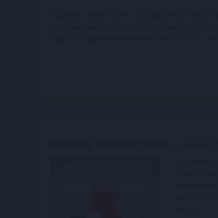
Vasárnap a kevés fátyol- és gomolyfelhő mellett 
mérsékelt marad a légmozgás. Hajnalban a hőmérsé
hajlamos tájakon néhány fokkal hűvösebb lesz. Dél
Hőkupola bezárult: bajban
a klímát 
A 2026-os n
klímák hasz
kWh energiá
vezérlő One
szerint.