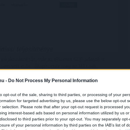
1:00
Megosztás:
TOVÁBB
úniusi teljesítménye
a várakozásoktót, már az előzetes GDP-adatok is
a nem volt erős - állapították meg az MTI-nek
zonytalanok alapvetően a külpiaci feltételek miatt,
ett az évekig húzódó recesszión.
.hu -
Do Not Process My Personal Information
:05
Megosztás:
TOVÁBB
to opt-out of the sale, sharing to third parties, or processing of your per
formation for targeted advertising by us, please use the below opt-out s
r selection. Please note that after your opt-out request is processed y
egawattal
csökkentette
eing interest-based ads based on personal information utilized by us or
disclosed to third parties prior to your opt-out. You may separately opt-
losure of your personal information by third parties on the IAB’s list of