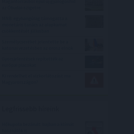
Magánforrásból épül új gyalogoshíd
az Óbudai-szigetre
MNB: egyhangúlag támogatta a
monetáris tanács az alapkamat
csökkentését júliusban
Személycseréket jelentette be a
katonai vezetésben az orosz elnök
Gyorsjelentések repítették az
európai piacokat
Ki rendelhet el vízkorlátozást ma
Magyarországon?
Legfrissebb híreink
Hőkupola bezárult: bajban a klímát
használók is