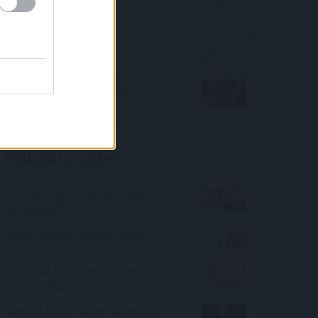
Lakáshitel kamatcsökkentés?! Ilyet
is hoz a banki verseny!
Kalkulátor ajánló
Életem órája - Hány másodperce
élek most?
Magas vagyok vagy alacsony?
Való világ 8. - Mennyire szippantott
be a valóságshow?
Mennyit tudsz Húsvét ünnepéről?