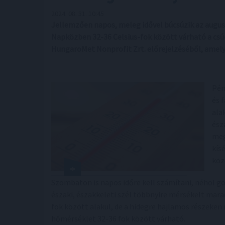
2024. 08. 31. 10:45
Jellemzően napos, meleg idővel búcsúzik az augusz
Napközben 32-36 Celsius-fok között várható a csúc
HungaroMet Nonprofit Zrt. előrejelzéséből, amely
Pén
és 
ala
észa
meg
kís
köz
Szombaton is napos időre kell számítani, néhol go
északi, északkeleti szél többnyire mérsékelt mara
fok között alakul, de a hidegre hajlamos részeke
hőmérséklet 32-36 fok között várható.