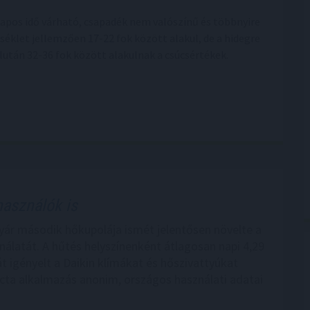
napos idő várható, csapadék nem valószínű és többnyire
klet jellemzően 17-22 fok között alakul, de a hidegre
után 32-36 fok között alakulnak a csúcsértékek.
használók is
yár második hőkupolája ismét jelentősen növelte a
nálatát. A hűtés helyszínenként átlagosan napi 4,29
t igényelt a Daikin klímákat és hőszivattyúkat
cta alkalmazás anonim, országos használati adatai