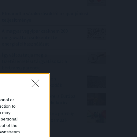
Elmaradt a várakozásoktól az ipar júniusi
teljesítménye
A magyar vegyipar csaknem 200
megawattal csökkentette
energiafelhasználását
Így változtatja meg a
fizetésemelési tárgyalásokat a
bértranszparencia
A vészhelyzet elkerülésén
dolgoznak a halgazdálkodók
Az extrém hőség ellenére is Európa
sonal or
élén a magyar csemegekukorica
ection to
ou may
A benzinkutaktól a boltok polcaiig:
 personal
így drágíthatja meg a Hormuzi-
out of the
szoros konfliktusa a
 downstream
mindennapokat