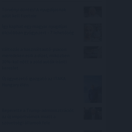
Törvényi döntés! A nyugdíjasnak
adót kell fizetnie
Így kaphat egy magyar nyugdíjas
olcsóbban gyógyszert - 7 lehetőség
Változás a használtautó-piacon:
meredeken esik a dízel, miközben
30%-kal nőtt a zöld autók iránti
kereslet
Új ügyvezető igazgató az ITAKA
Hungary élén
Beperelte a Trump-adminisztrációt
az új importvámok miatt a
szövetségi államok fele