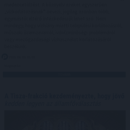
medencetöltést. A köznyelv ezeket egyszerűen
„vízkorlátozásnak” nevezi, jogilag azonban több,
egymástól eltérő intézkedésről lehet szó. Nem
mindegy, hogy vízhiány miatti települési korlátozásról,
műszaki üzemzavarról, ivóvízminőségi problémáról
vagy mezőgazdasági vízhasználat korlátozásáról
beszélünk.
2026. 08. 06. 01:00
Megosztás:
TOVÁBB
A Tisza-frakció kezdeményezte, hogy jövő
kedden legyen az államfőválasztás