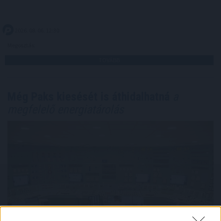
2026. 08. 06. 12:30
Megosztás:
TOVÁBB
Még Paks kiesését is áthidalhatná
a
megfelelő energiatárolás