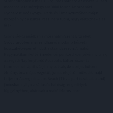
Strandfürdőben a május 1-től használható az összes kültéri
medence, a felnőttjegy ára 3000 forint. Az orosházi
Gyopárosfürdő Gyógy-, Park- és Élményfürdőben május
közepén nyit a kültéri rész, nem tudni, hogy változnak-e az
árak.
Csongrád-Csanádban a mórahalmi Szent Erzsébet
Gyógyfürdőben már rendhagyó módon a húsvéti
hosszúhétvégén elindult a strandszezon. A makói
Hagymatikum kültéri medencéi pünkösd környékén nyitnak,
a szegedi Napfényfürdő Aquapolis kültéri úszó- és
tanmedencéi április 1-jén nyitottak, de a teljes kültéri
élményzóna május végétől, június elejétől működik majd
teljesen. A szegedi Lapos Beach (Tisza-parti szabadstrand)
júniusban nyit, a vízállás és hatósági engedélyek
függvényében, akárcsak a makói Maros-part.