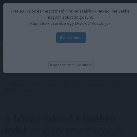
Hiteles, valós és megbízható híreket szállítunk Neked, melyekkel
nagyon sokat dolgozunk.
Kaphatunk cserébe egy LÁJK-ot? Köszönjük!
Lájkolom
Menü
Köszönöm, már like-oltam
Kezdőoldal
//
Hírek
// A hónap második felében indul az igazi
strandszezon
A hónap második felében
indul
az igazi strandszezon