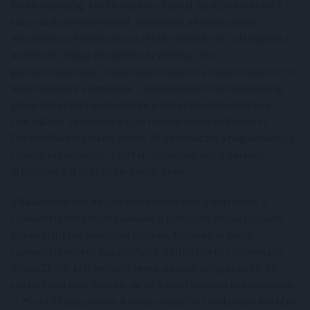
június közepéig. Április végére a Paskál fürdőben lekerül a
sátor az úszómedencéről, várhatóan a hónap utolsó
hétvégéjén a Palatinuson a téliek mellett már a Margaréta-
medencét, május közepétől az élmény- és a
gyerekmedencéket, majd május végétől a többi medencét is
használhatják a vendégek. Csillaghegytől Pesterzsébetig
június közepétől üzemelik be a hullámmedencéket és a
csúszdákat. Ekkor nyit a csak nyáron működő Római és
Pünkösdfürdői Strand, június 20-án rendezik a hagyományos
strandszezonnyitót, ezúttal Csillaghegyen. A belépők
átlagosan 5-8 százalékkal drágulnak.
A Balatonon sok helyen már kihelyezték a bejárókat. A
szabadstrandok nyitva vannak, a fizetősek május második
felében, illetve júniusban nyitnak, többségük addig
szabadstrandként használható. Siófok fizetős strandjaira
május 21-től kell belépőt venni, az árak átlagosan 10-15
százalékkal emelkedtek, de nő a helyi lakosok kedvezménye
is 25-ről 50 százalékra. A balatontipp.hu tavaly nyári körképe