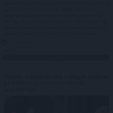
Látványosan, mintegy 2 százalékponttal estek a hosszú
bankközi referenciakamatok, a piaci lakáshitelek
átlagkamata azonban továbbra is 6,4 százalék körül
mozog. Jogosan merül fel a kérdés: mikor jelenik meg
a kedvező változás a bankok ajánlataiban, és mekkora
kamatcsökkentésre számíthatnak a hitelfelvevők?
2026. 08. 06. 09:00
Megosztás:
TOVÁBB
Csekély mértékben nőtt a Magyar Telekom
bevétele
és nyeresége a második
negyedévben