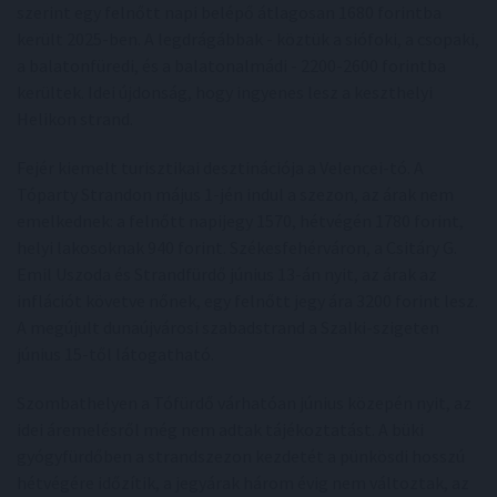
szerint egy felnőtt napi belépő átlagosan 1680 forintba
került 2025-ben. A legdrágábbak - köztük a siófoki, a csopaki,
a balatonfüredi, és a balatonalmádi - 2200-2600 forintba
kerültek. Idei újdonság, hogy ingyenes lesz a keszthelyi
Helikon strand.
Fejér kiemelt turisztikai desztinációja a Velencei-tó. A
Tóparty Strandon május 1-jén indul a szezon, az árak nem
emelkednek: a felnőtt napijegy 1570, hétvégén 1780 forint,
helyi lakosoknak 940 forint. Székesfehérváron, a Csitáry G.
Emil Uszoda és Strandfürdő június 13-án nyit, az árak az
inflációt követve nőnek, egy felnőtt jegy ára 3200 forint lesz.
A megújult dunaújvárosi szabadstrand a Szalki-szigeten
június 15-től látogatható.
Szombathelyen a Tófürdő várhatóan június közepén nyit, az
idei áremelésről még nem adtak tájékoztatást. A büki
gyógyfürdőben a strandszezon kezdetét a pünkösdi hosszú
hétvégére időzítik, a jegyárak három évig nem változtak, az