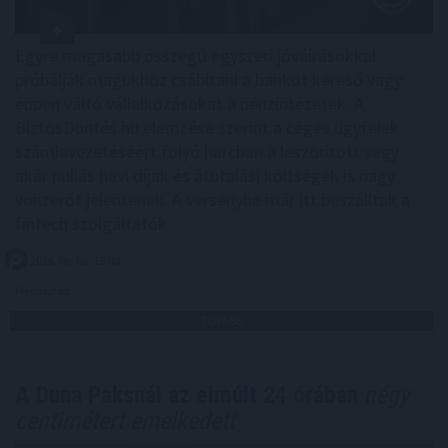
Egyre magasabb összegű egyszeri jóváírásokkal
próbálják magukhoz csábítani a bankot kereső vagy
éppen váltó vállalkozásokat a pénzintézetek. A
BiztosDöntés.hu elemzése szerint a céges ügyfelek
számlavezetéséért folyó harcban a leszorított vagy
akár nullás havi díjak és átutalási költségek is nagy
vonzerőt jelentenek. A versenybe már itt beszálltak a
fintech szolgáltatók.
2026. 08. 06. 15:00
Megosztás:
TOVÁBB
A Duna Paksnál az elmúlt 24 órában
négy
centimétert emelkedett