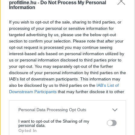
profitline.hu -
Do Not Process My Personal
Information
If you wish to opt-out of the sale, sharing to third parties, or
processing of your personal or sensitive information for
A paksi atomerőmű teljes leállása nem a megújuló
targeted advertising by us, please use the below opt-out
energia korlátait, hanem a hazai energiatárolás hiányát
section to confirm your selection. Please note that after your
teszi látványossá. Miközben a napelemek napközben
opt-out request is processed you may continue seeing
Paks kiesése mellett is nagy mennyiségű áramot
interest-based ads based on personal information utilized by
termeltek a nyári kánikulában, estére a tárolók hiánya
us or personal information disclosed to third parties prior to
miatt megnőtt az importigény. Szilva Attila fizikus, a
your opt-out. You may separately opt-out of the further
BME és az Uppsalai Egyetem korábbi kutatója, a Furik
disclosure of your personal information by third parties on the
IAB’s list of downstream participants. This information may
blog szerzője szerint megfelelő elektromos
also be disclosed by us to third parties on the
IAB’s List of
tárolókapacitással még egy ilyen válsághelyzet hatásai
Downstream Participants
that may further disclose it to other
is jelentősen enyhíthetők lennének.
third parties.
2026. 08. 06. 12:00
Please note that this website/app uses one or more Google
Personal Data Processing Opt Outs
services and may gather and store information including but
Megosztás:
not limited to your visit or usage behaviour. You may click to
I want to opt-out of the Sharing of my
TOVÁBB
personal data.
grant or deny consent to Google and its third-party tags to
Opted In
use your data for below specified purposes in below Google