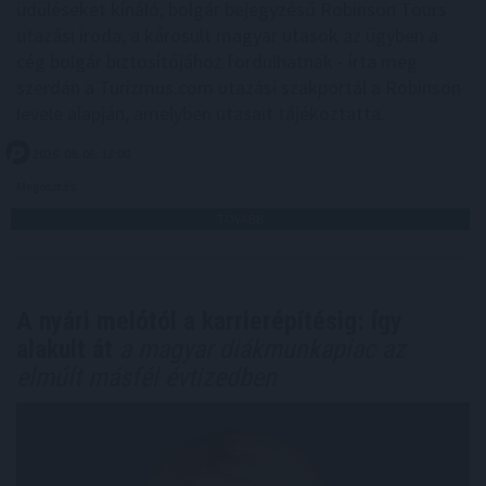
üdüléseket kínáló, bolgár bejegyzésű Robinson Tours
utazási iroda, a károsult magyar utasok az ügyben a
cég bolgár biztosítójához fordulhatnak - írta meg
szerdán a Turizmus.com utazási szakportál a Robinson
levele alapján, amelyben utasait tájékoztatta.
2026. 08. 06. 13:00
Megosztás:
TOVÁBB
A nyári melótól a karrierépítésig: így
alakult át
a magyar diákmunkapiac az
elmúlt másfél évtizedben