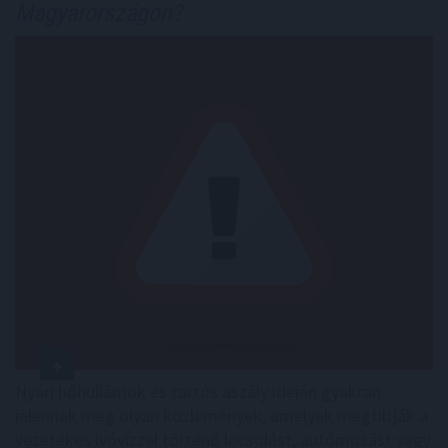
Magyarországon?
Nyári hőhullámok és tartós aszály idején gyakran
jelennek meg olyan közlemények, amelyek megtiltják a
vezetékes ivóvízzel történő locsolást, autómosást vagy