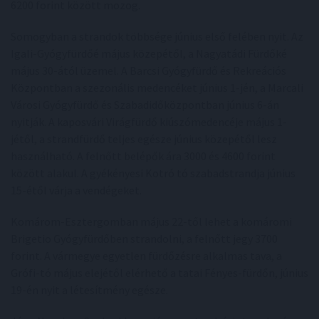
6200 forint között mozog.
Somogyban a strandok többsége június első felében nyit. Az
Igali-Gyógyfürdőé május közepétől, a Nagyatádi Fürdőké
május 30-ától üzemel. A Barcsi Gyógyfürdő és Rekreációs
Központban a szezonális medencéket június 1-jén, a Marcali
Városi Gyógyfürdő és Szabadidőközpontban június 6-án
nyitják. A kaposvári Virágfürdő kiúszómedencéje május 1-
jétől, a strandfürdő teljes egésze június közepétől lesz
használható. A felnőtt belépők ára 3000 és 4600 forint
között alakul. A gyékényesi Kotró tó szabadstrandja június
15-étől várja a vendégeket.
Komárom-Esztergomban május 22-től lehet a komáromi
Brigetio Gyógyfürdőben strandolni, a felnőtt jegy 3700
forint. A vármegye egyetlen fürdőzésre alkalmas tava, a
Grófi-tó május elejétől elérhető a tatai Fényes-fürdőn, június
19-én nyit a létesítmény egésze.