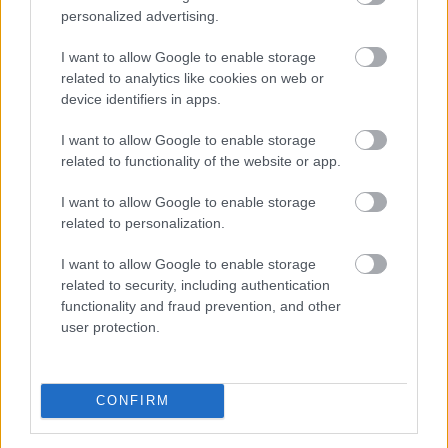
Nasdaq Composite négy pluszos nap után először
personalized advertising.
gyengült, és 0,8%-ot csökkent.
I want to allow Google to enable storage
2026. 08. 06. 11:00
related to analytics like cookies on web or
device identifiers in apps.
Megosztás:
TOVÁBB
I want to allow Google to enable storage
related to functionality of the website or app.
Kitart az optimizmus az
európai tőzsdéken
I want to allow Google to enable storage
related to personalization.
I want to allow Google to enable storage
related to security, including authentication
functionality and fraud prevention, and other
user protection.
CONFIRM