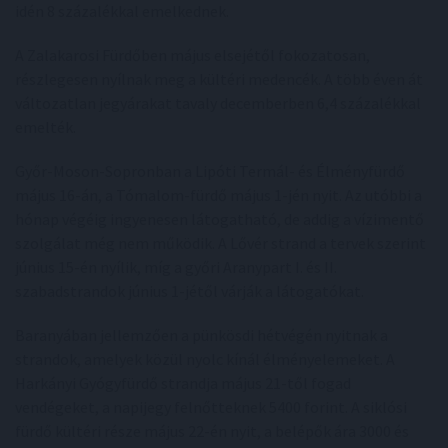
idén 8 százalékkal emelkednek.
A Zalakarosi Fürdőben május elsejétől fokozatosan,
részlegesen nyílnak meg a kültéri medencék. A több éven át
változatlan jegyárakat tavaly decemberben 6,4 százalékkal
emelték.
Győr-Moson-Sopronban a Lipóti Termál- és Élményfürdő
május 16-án, a Tómalom-fürdő május 1-jén nyit. Az utóbbi a
hónap végéig ingyenesen látogatható, de addig a vízimentő
szolgálat még nem működik. A Lővér strand a tervek szerint
június 15-én nyílik, míg a győri Aranypart I. és II.
szabadstrandok június 1-jétől várják a látogatókat.
Baranyában jellemzően a pünkösdi hétvégén nyitnak a
strandok, amelyek közül nyolc kínál élményelemeket. A
Harkányi Gyógyfürdő strandja május 21-től fogad
vendégeket, a napijegy felnőtteknek 5400 forint. A siklósi
fürdő kültéri része május 22-én nyit, a belépők ára 3000 és