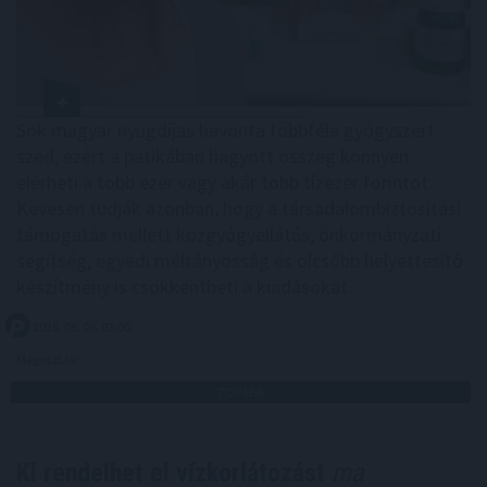
Sok magyar nyugdíjas havonta többféle gyógyszert
szed, ezért a patikában hagyott összeg könnyen
elérheti a több ezer vagy akár több tízezer forintot.
Kevesen tudják azonban, hogy a társadalombiztosítási
támogatás mellett közgyógyellátás, önkormányzati
segítség, egyedi méltányosság és olcsóbb helyettesítő
készítmény is csökkentheti a kiadásokat.
2026. 08. 06. 02:00
Megosztás:
TOVÁBB
Ki rendelhet el vízkorlátozást
ma