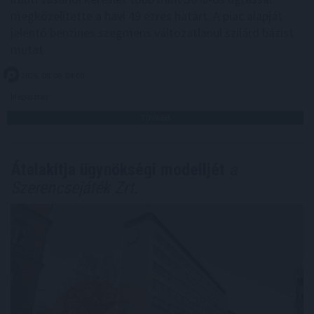
megközelítette a havi 49 ezres határt. A piac alapját
jelentő benzines szegmens változatlanul szilárd bázist
mutat.
2026. 08. 06. 04:00
Megosztás:
TOVÁBB
Átalakítja ügynökségi modelljét
a
Szerencsejáték Zrt.