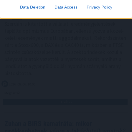
Data Deletion
Data Access
Privacy Policy
Szerdán is kitartott a vállalati eredményjelentések
táplálta optimizmus Európában, ellensúlyozva a közel-
keleti események miatti aggodalmakat. Rekordszinten
zárt a Stoxx600, a DAX és a CAC40 is, miközben a FTSE
szintén csúcsközelbe került. A szektorindexek közül a
bányavállalatok vezették a nyertesek sorát, amihez a
lendületet a gyengülő dollár nyomán szárnyaló arany
biztosította.
2026. 08. 06. 10:00
Megosztás:
TOVÁBB
Zuhan a BIRS kamatráta: mikor
csökkenhetnek
végre a lakáshitelkamatok?