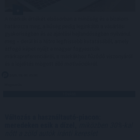
A márkák értékét elsősorban a minőség és a bizalom
határozza meg, a hűség pedig leginkább a vásárlási
gyakoriságban és az ajánlási hajlandóságban nyilvánul
meg – derül ki a Nitro legfrissebb kutatásából, amely
átfogó képet nyújt a magyar fogyasztók
márkapreferenciáiról, a márkákhoz fűződő viszonyáról
és a lojalitás mögött álló motivációkról.
2026. 08. 06. 05:00
Megosztás:
TOVÁBB
Változás a használtautó-piacon:
meredeken esik a dízel,
miközben 30%-kal
nőtt a zöld autók iránti kereslet