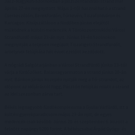
Jász-Nagykun-Szolnokban a jászszentandrási strand már
április 27-én megnyitott. Május 1-től használható a strand
Cserkeszőlőn, Berekfürdőn, Túrkevén, Tiszaföldváron és
Karcagon. Kisújszálláson a fürdőben június elejétől
működnek a kültéri medencék. A Törökszentmiklósi Városi
Strandfürdő május 23-án nyit. Június 19-én Szolnokon
megnyitják a teljesen megújult Tiszaligeti Strandfürdőt,
amelynek felújítása hét évvel ezelőtt kezdődött.
A nógrádi Salgótarjánban a Városi Strandfürdő június 13-tól
várja a fürdőzőket. Balassagyarmaton a strand június 20-án
nyit. Bánkon június közepén nyitják meg a Tó-strandot, az
időpont az időjárástól függ, Pásztón felújítás miatt a strand
az idei szezonban zárva tart.
Békés legnagyobb fürdőkomplexuma a Gyulai Várfürdő, itt a
kültéri gyerekparadicsom május 23-án nyit, de egyes
medencék csak később. Június 20. és szeptember 6. között a
felnőtt napijegy 5200 forint. A békéscsabai Árpád Gyógy- és