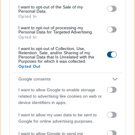
consent section.
I want to opt-out of the Sale of my
Új csúcson a Dow, a SpaceX és a
Personal Data.
Opted In
chipgyártó
AMD húzta le a Nasdaq-ot
I want to opt-out of processing my
Personal Data for Targeted Advertising.
Opted In
I want to opt-out of Collection, Use,
Retention, Sale, and/or Sharing of my
Personal Data that Is Unrelated with the
Purposes for which it was collected.
Opted Out
Google consents
I want to allow Google to enable storage
related to advertising like cookies on web or
device identifiers in apps.
I want to allow my user data to be sent to
Vegyesen alakult a szerdai kereskedés a tengerentúlon:
Google for online advertising purposes.
a Dow új csúcson zárt, az S&P500 0,2%-ot csúszott
vissza, noha napközben rekordszintre ért, miközben a
I want to allow Google to send me