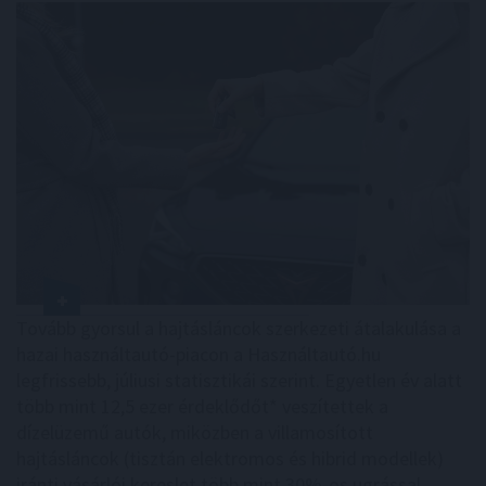
Tovább gyorsul a hajtásláncok szerkezeti átalakulása a
hazai használtautó-piacon a Használtautó.hu
legfrissebb, júliusi statisztikái szerint. Egyetlen év alatt
több mint 12,5 ezer érdeklődőt* veszítettek a
dízelüzemű autók, miközben a villamosított
hajtásláncok (tisztán elektromos és hibrid modellek)
iránti vásárlói kereslet több mint 30%-os ugrással