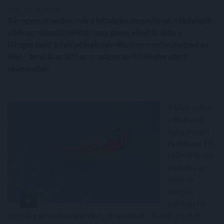
2026. 05. 01. 10:00
Bár egyes strandok már a hétvégén megnyitnak, többségük
a hónap második felétől vagy június elejétől várja a
látogatókat; a belépőárak mérsékelten emelkedhetnek az
idén - derül ki az MTI az országos körkérdésére adott
válaszokból.
A fővárosban
a Budapest
Gyógyfürdői
és Hévizei Zrt.
(BGYH) fürdői
évek óta az
időjárás
alapján
mérlegelve
nyitják a strandmedencéket, strandokat - április végétől