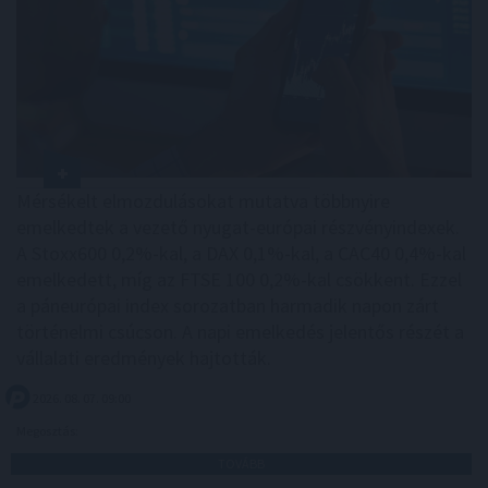
Mérsékelt elmozdulásokat mutatva többnyire
emelkedtek a vezető nyugat-európai részvényindexek.
A Stoxx600 0,2%-kal, a DAX 0,1%-kal, a CAC40 0,4%-kal
emelkedett, míg az FTSE 100 0,2%-kal csökkent. Ezzel
a páneurópai index sorozatban harmadik napon zárt
történelmi csúcson. A napi emelkedés jelentős részét a
vállalati eredmények hajtották.
2026. 08. 07. 09:00
Megosztás:
TOVÁBB