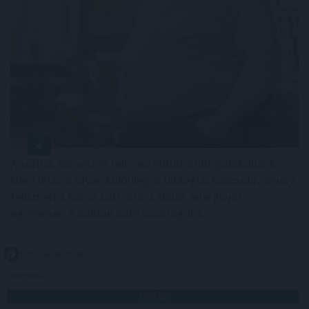
A sörhas elnevezés félrevezetőbb, mint gondolnánk.
Nem létezik olyan különleges biológiai kapcsoló, amely
felismeri a korsó sört, majd annak energiáját
egyenesen a köldök köré csomagolja.
2026. 08. 08. 01:00
Megosztás:
TOVÁBB