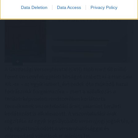
Data Deletion
Data Access
Privacy Policy
A Gazdasági Versenyhivatal (GVH) több mint 68 millió
forint versenyfelügyeleti bírságot szabott ki a Hair-Line
Kft.-re – az egyik ismert, évtizedek óta működő hazai
fodrászcikk forgalmazóra – mert a vállalkozás a
területi képviseleti rendszerében korlátozta
termékeinek viszonteladási árait, valamint területi
korlátozást is alkalmazott. A viszonteladási árak
rögzítése az egyik legsúlyosabb versenyjogi jogsértés, a
cég együttműködött a versenyhatósággal és
előremutató vállalásokat ajánlott fel.