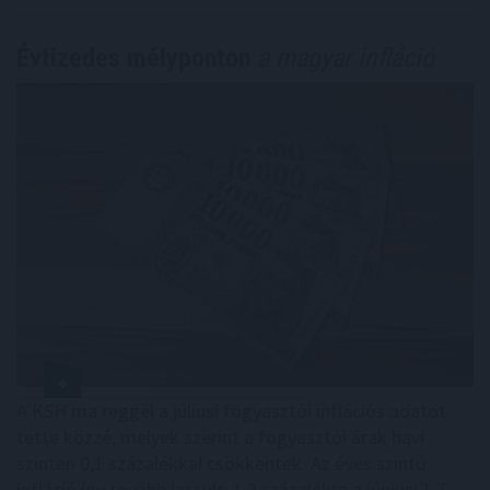
Évtizedes mélyponton
a magyar infláció
A KSH ma reggel a júliusi fogyasztói inflációs adatot
tette közzé, melyek szerint a fogyasztói árak havi
szinten 0,1 százalékkal csökkentek. Az éves szintű
infláció így tovább lassult: 1,2 százalékra a júniusi 1,7