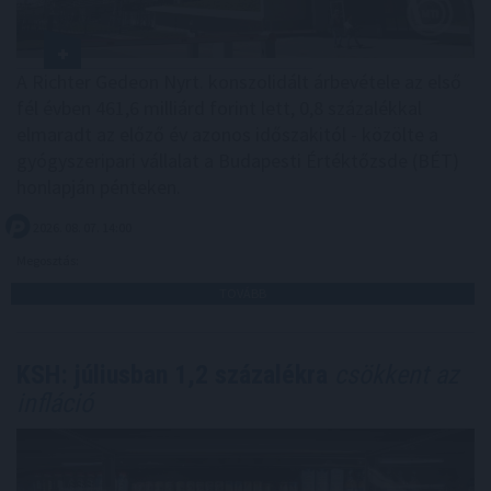
A Richter Gedeon Nyrt. konszolidált árbevétele az első
fél évben 461,6 milliárd forint lett, 0,8 százalékkal
elmaradt az előző év azonos időszakitól - közölte a
gyógyszeripari vállalat a Budapesti Értéktőzsde (BÉT)
honlapján pénteken.
2026. 08. 07. 14:00
Megosztás:
TOVÁBB
KSH: júliusban 1,2 százalékra
csökkent az
infláció