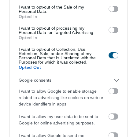
consent section.
értelmezése
– hogyan működik a
I want to opt-out of the Sale of my
Personal Data.
stabilcoinok éves hozama?
Opted In
I want to opt-out of processing my
Personal Data for Targeted Advertising.
Opted In
I want to opt-out of Collection, Use,
Retention, Sale, and/or Sharing of my
Personal Data that Is Unrelated with the
Purposes for which it was collected.
Opted Out
Google consents
I want to allow Google to enable storage
A stabilcoin APY azt mutatja meg, hogy egy
related to advertising like cookies on web or
device identifiers in apps.
stabilcoinban elhelyezett befektetés egy év alatt
mekkora hozamot termelhet a kamatos kamat hatását
I want to allow my user data to be sent to
is figyelembe véve. Bár első pillantásra egyszerű
Google for online advertising purposes.
százalékos mutatónak tűnik, a háttérben hitelezési,
likviditási, kereskedési és akár derivatív piaci
I want to allow Google to send me