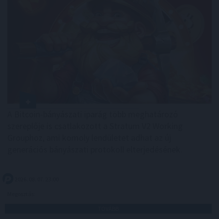
A Bitcoin-bányászati iparág több meghatározó
szereplője is csatlakozott a Stratum V2 Working
Grouphoz, ami komoly lendületet adhat az új
generációs bányászati protokoll elterjedésének.
2026. 08. 07. 23:00
Megosztás:
TOVÁBB