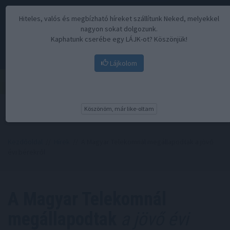
Hiteles, valós és megbízható híreket szállítunk Neked, melyekkel
nagyon sokat dolgozunk.
Kaphatunk cserébe egy LÁJK-ot? Köszönjük!
Lájkolom
Menü
Köszönöm, már like-oltam
Kezdőoldal
//
Hírek
// A Magyar Telekomnál megállapodtak a jövő
évi bérekről
A Magyar Telekomnál
megállapodtak
a jövő évi