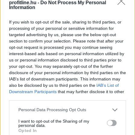
profitline.hu -
Do Not Process My Personal
Information
If you wish to opt-out of the sale, sharing to third parties, or
processing of your personal or sensitive information for
targeted advertising by us, please use the below opt-out
section to confirm your selection. Please note that after your
opt-out request is processed you may continue seeing
A horvát olajvezeték-üzemeltető Janaf és a Mol-
interest-based ads based on personal information utilized by
csoport megállapodást kötött 2,05 millió tonna
us or personal information disclosed to third parties prior to
your opt-out. You may separately opt-out of the further
nyersolaj szállításáról 2026-ra - közölte a horvát
disclosure of your personal information by third parties on the
társaság csütörtökön.
IAB’s list of downstream participants. This information may
also be disclosed by us to third parties on the
IAB’s List of
Downstream Participants
that may further disclose it to other
2026. 08. 07. 20:00
third parties.
Megosztás:
Please note that this website/app uses one or more Google
Personal Data Processing Opt Outs
TOVÁBB
services and may gather and store information including but
not limited to your visit or usage behaviour. You may click to
I want to opt-out of the Sharing of my
personal data.
grant or deny consent to Google and its third-party tags to
Opted In
Stabilcoin APY fogalma, jelentése és
use your data for below specified purposes in below Google