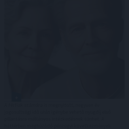
A férfiak számára is megnyitott, negyven év
jogosultsági idő után igénybe vehető nyugdíj első
pillantásra méltányos intézkedésnek tűnhet. A
háttérben meghúzódó pénzügyi következmények