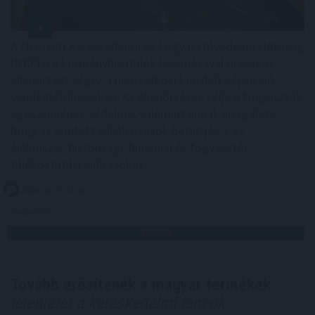
A Nemzeti Kereskedelmi és Fogyasztóvédelmi Hatóság
(NKFH) a kormányhivatalok bevonásával országos
ellenőrzést végez a nemzetközi konyhát képviselő
vendéglátóhelyeken. Az ellenőrzések célja a fogyasztók
egészségének védelme, valamint annak vizsgálata,
hogy az érintett vállalkozások betartják-e az
élelmiszer-biztonsági, higiéniai és fogyasztói
tájékoztatási előírásokat.
2026. 08. 07. 17:00
Megosztás:
TOVÁBB
Tovább erősítenék a magyar termékek
jelenlétét a kereskedelmi láncok