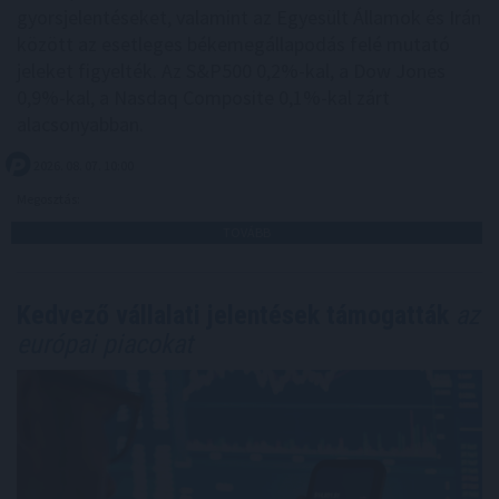
gyorsjelentéseket, valamint az Egyesült Államok és Irán
között az esetleges békemegállapodás felé mutató
jeleket figyelték. Az S&P500 0,2%-kal, a Dow Jones
0,9%-kal, a Nasdaq Composite 0,1%-kal zárt
alacsonyabban.
2026. 08. 07. 10:00
Megosztás:
TOVÁBB
Kedvező vállalati jelentések támogatták
az
európai piacokat