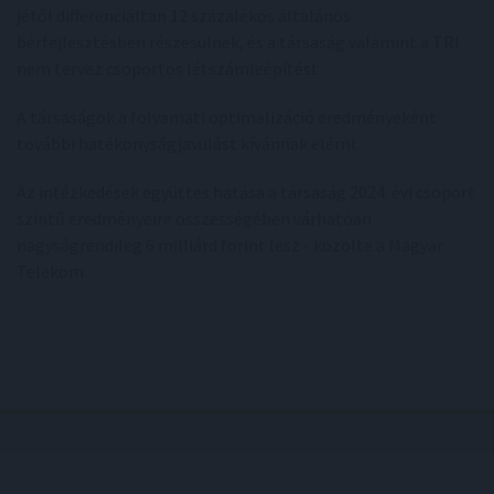
jétől differenciáltan 12 százalékos általános
bérfejlesztésben részesülnek, és a társaság valamint a TRI
nem tervez csoportos létszámleépítést.
A társaságok a folyamati optimalizáció eredményeként
további hatékonyságjavulást kívánnak elérni.
Az intézkedések együttes hatása a társaság 2024. évi csoport
szintű eredményeire összességében várhatóan
nagyságrendileg 6 milliárd forint lesz - közölte a Magyar
Telekom.