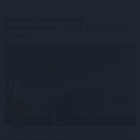
Beindultak a lakásépítések
Magyarországon
– Ez már az Otthon Start
hatása?
Az első félévben 22 százalékkal több lakás épült, mint
egy évvel korábban, a kiadott építési engedélyek száma