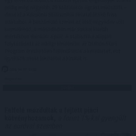
pedig még nagyobb, 29 százalékos ugrást mutatott –
derül ki a Központi Statisztikai Hivatal (KSH) friss
adataiból. A beszámoló szerint az első negyedév volt
kiemelkedő, a másodikban már sokkal kisebb
mértékben élénkült a piac. A statisztika alapján
folytatódott az eddigi tendencia: az Otthon Start
Program érezhetően fellendítette a keresletet, ezt
igyekszik most lekövetni a kínálat is.
2026. 08. 07. 12:00
Megosztás:
TOVÁBB
Felfelé mozdultak a fejlett piaci
kötvényhozamok,
a forint 1%-kal gyengült
az euróval szemben