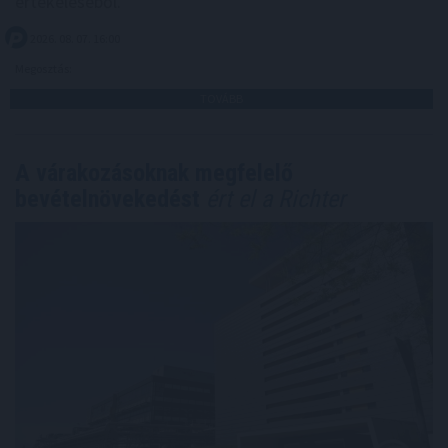
értékeléséből.
2026. 08. 07. 16:00
Megosztás:
TOVÁBB
A várakozásoknak megfelelő
bevételnövekedést
ért el a Richter