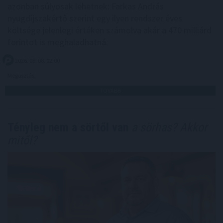
azonban súlyosak lehetnek: Farkas András
nyugdíjszakértő szerint egy ilyen rendszer éves
költsége jelenlegi értéken számolva akár a 470 milliárd
forintot is meghaladhatná.
2026. 08. 08. 02:00
Megosztás:
TOVÁBB
Tényleg nem a sörtől van
a sörhas? Akkor
mitől?