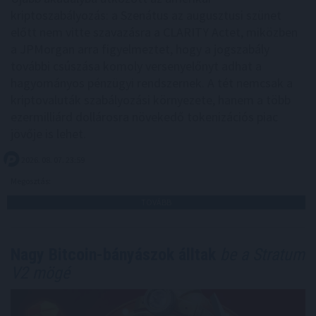
kriptoszabályozás: a Szenátus az augusztusi szünet
előtt nem vitte szavazásra a CLARITY Actet, miközben
a JPMorgan arra figyelmeztet, hogy a jogszabály
további csúszása komoly versenyelőnyt adhat a
hagyományos pénzügyi rendszernek. A tét nemcsak a
kriptovaluták szabályozási környezete, hanem a több
ezermilliárd dollárosra növekedő tokenizációs piac
jövője is lehet.
2026. 08. 07. 23:59
Megosztás:
TOVÁBB
Nagy Bitcoin-bányászok álltak
be a Stratum
V2 mögé