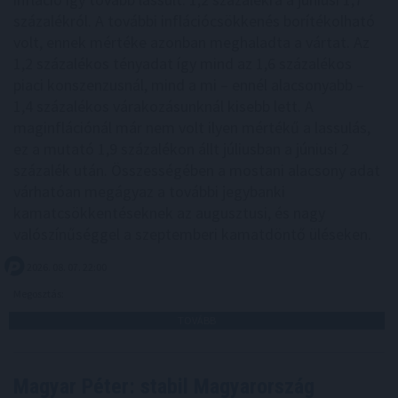
százalékról. A további inflációcsökkenés borítékolható
volt, ennek mértéke azonban meghaladta a vártat. Az
1,2 százalékos tényadat így mind az 1,6 százalékos
piaci konszenzusnál, mind a mi – ennél alacsonyabb –
1,4 százalékos várakozásunknál kisebb lett. A
maginflációnál már nem volt ilyen mértékű a lassulás,
ez a mutató 1,9 százalékon állt júliusban a júniusi 2
százalék után. Összességében a mostani alacsony adat
várhatóan megágyaz a további jegybanki
kamatcsökkentéseknek az augusztusi, és nagy
valószínűséggel a szeptemberi kamatdöntő üléseken.
2026. 08. 07. 22:00
Megosztás:
TOVÁBB
Magyar Péter: stabil Magyarország