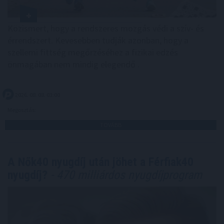
Közismert, hogy a rendszeres mozgás védi a szív- és
érrendszert. Kevesebben tudják azonban, hogy a
szellemi fittség megőrzéséhez a fizikai edzés
önmagában nem mindig elegendő .
2026. 08. 08. 03:00
Megosztás:
TOVÁBB
A Nők40 nyugdíj után jöhet a Férfiak40
nyugdíj?
- 470 milliárdos nyugdíjprogram