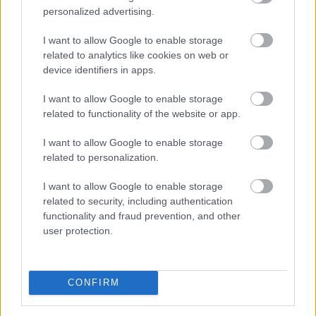
mechanizmusok is működhetnek. Éppen ezért két
personalized advertising.
azonos APY-t kínáló lehetőség kockázata teljesen
I want to allow Google to enable storage
eltérő lehet. Az alábbi elemzés közérthetően mutatja
related to analytics like cookies on web or
be, mit jelent a stabilcoin APY, hogyan keletkezik a
device identifiers in apps.
hozam, milyen kockázatokkal járhat, és mire érdemes
figyelni egy ilyen ajánlat értékelésekor.
I want to allow Google to enable storage
related to functionality of the website or app.
2026. 08. 07. 19:00
I want to allow Google to enable storage
Megosztás:
related to personalization.
TOVÁBB
I want to allow Google to enable storage
related to security, including authentication
Korlátozta a versenyt az egyik ismert
functionality and fraud prevention, and other
user protection.
hazai fodrászcikk
forgalmazó, komoly GVH-
bírság lett a vége
CONFIRM