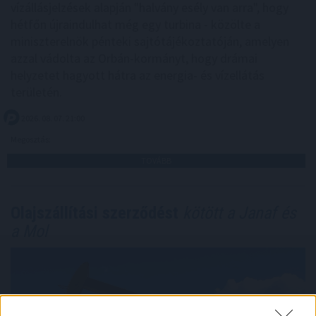
vízállásjelzések alapján "halvány esély van arra", hogy
hétfőn újraindulhat még egy turbina - közölte a
miniszterelnök pénteki sajtótájékoztatóján, amelyen
azzal vádolta az Orbán-kormányt, hogy drámai
helyzetet hagyott hátra az energia- és vízellátás
területén.
2026. 08. 07. 21:00
Megosztás:
TOVÁBB
Olajszállítási szerződést
kötött a Janaf és
a Mol