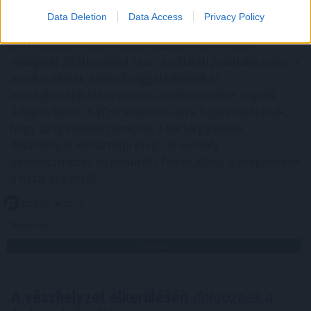
Data Deletion
Data Access
Privacy Policy
Magyarországon is új korszakot hoz az Európai Unió
bértranszparencia-szabályozása, amely minden
eddiginél átláthatóbbá teszi a vállalati javadalmazást: a
munkavállalók ezentúl joggal kérhetik ki
munkáltatójuktól az azonos értékű munkát végzők
átlagos bérét. A WHC szakértői arra figyelmeztetnek,
hogy az új irányelv nemcsak a bértárgyalások
dinamikáját változtatja meg, de komoly
adminisztrációs és kulturális felkészülést is megkövetel
a hazai cégektől.
2026. 08. 06. 22:00
Megosztás:
TOVÁBB
A vészhelyzet elkerülésén
dolgoznak a