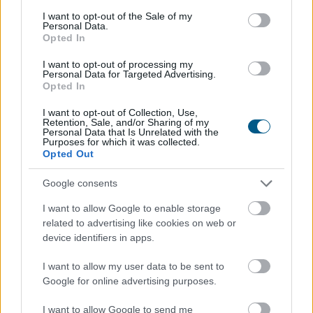
consent section.
I want to opt-out of the Sale of my
Personal Data.
Opted In
I want to opt-out of processing my
Personal Data for Targeted Advertising.
Opted In
I want to opt-out of Collection, Use,
Retention, Sale, and/or Sharing of my
Personal Data that Is Unrelated with the
Purposes for which it was collected.
Opted Out
A Magyar Vegyipari Szövetség (MAVESZ) tagvállalatai
Google consents
csaknem 200 megawattal (MW) csökkentették
villamosenergia-felhasználásukat és jelentősen
I want to allow Google to enable storage
visszafogták vízfelhasználásukat is a tagoktól
related to advertising like cookies on web or
device identifiers in apps.
beérkezett információk alapján, ez a felhasználás-
csökkentés az országosan elért eredmények mintegy
I want to allow my user data to be sent to
25 százalékát teszi ki - közölte a szervezet csütörtökön
Google for online advertising purposes.
az MTI-vel.
I want to allow Google to send me