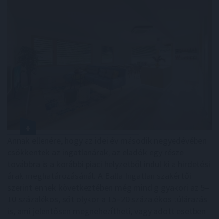
Annak ellenére, hogy az idei év második negyedévében
csökkentek az ingatlanárak, az eladók egy része
továbbra is a korábbi piaci helyzetből indul ki a hirdetési
árak meghatározásánál. A Balla Ingatlan szakértői
szerint ennek következtében még mindig gyakori az 5–
10 százalékos, sőt olykor a 15–20 százalékos túlárazás
is, ami jelentősen megnehezítheti, vagy adott esetben