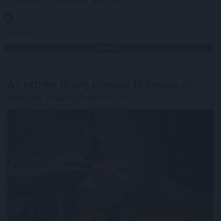
Szakmaközi Szervezet (MA-HAL).
2026. 08. 06. 21:00
Megosztás:
TOVÁBB
Az extrém hőség ellenére is Európa
élén a
magyar csemegekukorica