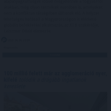
alapanyagköltségek idővel megjelennek a fogyasztói
árakban, még olyan termékek esetében is, amelyeket
nem a konfliktus térségében állítanak elő. A helyzet
lehetséges hatásait a Magyarországon is elérhető
globális befektetési alkalmazás, az XTB szakértője,
Leisztner Dávid elemezte.
2026. 08. 06. 19:00
Megosztás:
TOVÁBB
100 millió felett már az agglomeráció nyer,
kifelé
tolódik a drágább ingatlanok
kereslete