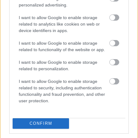
2026. 08. 06. 23:00
personalized advertising.
Megosztás:
I want to allow Google to enable storage
TOVÁBB
related to analytics like cookies on web or
device identifiers in apps.
Így változtatja meg a fizetésemelési
I want to allow Google to enable storage
tárgyalásokat a bértranszparencia
related to functionality of the website or app.
I want to allow Google to enable storage
related to personalization.
I want to allow Google to enable storage
related to security, including authentication
functionality and fraud prevention, and other
user protection.
CONFIRM