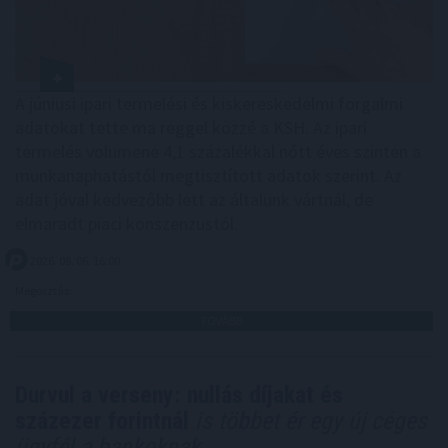
A júniusi ipari termelési és kiskereskedelmi forgalmi
adatokat tette ma reggel közzé a KSH. Az ipari
termelés volumene 4,1 százalékkal nőtt éves szinten a
munkanaphatástól megtisztított adatok szerint. Az
adat jóval kedvezőbb lett az általunk vártnál, de
elmaradt piaci konszenzustól.
2026. 08. 06. 16:00
Megosztás:
TOVÁBB
Durvul a verseny: nullás díjakat és
százezer forintnál
is többet ér egy új céges
ügyfél a bankoknak