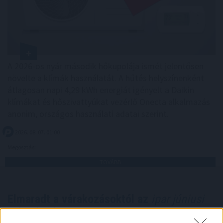
A 2026-os nyár második hőkupolája ismét jelentősen
növelte a klímák használatát. A hűtés helyszínenként
átlagosan napi 4,29 kWh energiát igényelt a Daikin
klímákat és hőszivattyúkat vezérlő Onecta alkalmazás
anonim, országos használati adatai szerint.
2026. 08. 07. 01:00
Megosztás:
TOVÁBB
Elmaradt a várakozásoktól az
ipar júniusi
teljesítménye