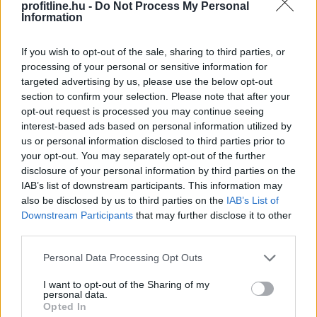
profitline.hu -
Do Not Process My Personal
Az ipari termelés júniusi mutatói elmaradtak a
Information
várakozásoktót, már az előzetes GDP-adatok is sejteni
engedték, hogy a fél év utolsó hónapja nem volt erős -
If you wish to opt-out of the sale, sharing to third parties, or
állapították meg az MTI-nek nyilatkozó elemzők. A
processing of your personal or sensitive information for
kilátások továbbra is bizonytalanok alapvetően a
targeted advertising by us, please use the below opt-out
külpiaci feltételek miatt, de majdnem biztos, hogy a
section to confirm your selection. Please note that after your
magyar ipar túllépett az évekig húzódó recesszión.
opt-out request is processed you may continue seeing
interest-based ads based on personal information utilized by
2026. 08. 07. 00:05
us or personal information disclosed to third parties prior to
your opt-out. You may separately opt-out of the further
Megosztás:
disclosure of your personal information by third parties on the
TOVÁBB
IAB’s list of downstream participants. This information may
also be disclosed by us to third parties on the
IAB’s List of
Downstream Participants
that may further disclose it to other
A magyar vegyipar csaknem 200
third parties.
megawattal
csökkentette
Please note that this website/app uses one or more Google
Personal Data Processing Opt Outs
energiafelhasználását
services and may gather and store information including but
not limited to your visit or usage behaviour. You may click to
I want to opt-out of the Sharing of my
personal data.
grant or deny consent to Google and its third-party tags to
Opted In
use your data for below specified purposes in below Google