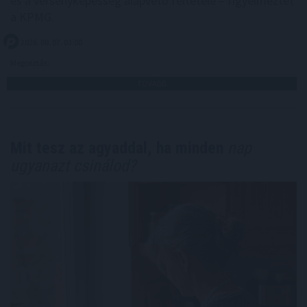
és a versenyképesség alapvető feltétele – figyelmeztet
a KPMG.
2026. 08. 07. 03:00
Megosztás:
TOVÁBB
Mit tesz az agyaddal, ha minden
nap
ugyanazt csinálod?