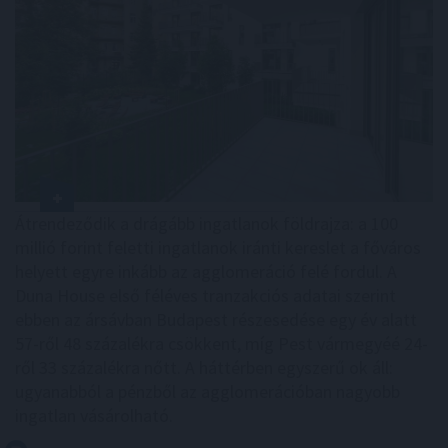
Átrendeződik a drágább ingatlanok földrajza: a 100
millió forint feletti ingatlanok iránti kereslet a főváros
helyett egyre inkább az agglomeráció felé fordul. A
Duna House első féléves tranzakciós adatai szerint
ebben az ársávban Budapest részesedése egy év alatt
57-ről 48 százalékra csökkent, míg Pest vármegyéé 24-
ről 33 százalékra nőtt. A háttérben egyszerű ok áll:
ugyanabból a pénzből az agglomerációban nagyobb
ingatlan vásárolható.