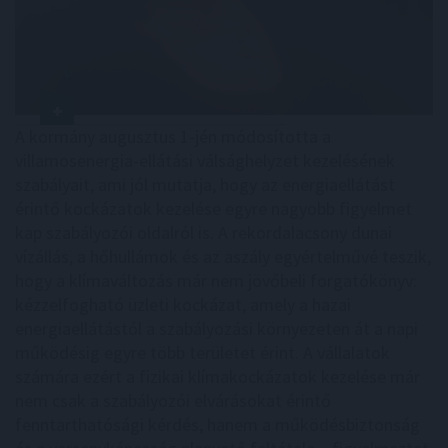
A kormány augusztus 1-jén módosította a
villamosenergia-ellátási válsághelyzet kezelésének
szabályait, ami jól mutatja, hogy az energiaellátást
érintő kockázatok kezelése egyre nagyobb figyelmet
kap szabályozói oldalról is. A rekordalacsony dunai
vízállás, a hőhullámok és az aszály egyértelművé teszik,
hogy a klímaváltozás már nem jövőbeli forgatókönyv:
kézzelfogható üzleti kockázat, amely a hazai
energiaellátástól a szabályozási környezeten át a napi
működésig egyre több területet érint. A vállalatok
számára ezért a fizikai klímakockázatok kezelése már
nem csak a szabályozói elvárásokat érintő
fenntarthatósági kérdés, hanem a működésbiztonság