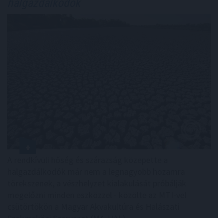
halgazdálkodók
A rendkívüli hőség és szárazság közepette a
halgazdálkodók már nem a legnagyobb hozamra
törekszenek, a vészhelyzet kialakulását próbálják
megelőzni minden eszközzel - közölte az MTI-vel
csütörtökön a Magyar Akvakultúra és Halászati