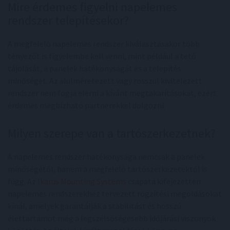
Mire érdemes figyelni napelemes
rendszer telepítésekor?
A megfelelő napelemes rendszer kiválasztásakor több
tényezőt is figyelembe kell venni, mint például a tető
tájolását, a panelek hatékonyságát és a telepítés
minőségét. Az alulméretezett vagy rosszul kivitelezett
rendszer nem fogja elérni a kívánt megtakarításokat, ezért
érdemes megbízható partnerekkel dolgozni.
Milyen szerepe van a tartószerkezetnek?
A napelemes rendszer hatékonysága nemcsak a panelek
minőségétől, hanem a megfelelő tartószerkezetektől is
függ. Az
Ikarus Mounting Systems
csapata kifejezetten
napelemes rendszerekhez tervezett rögzítési megoldásokat
kínál, amelyek garantálják a stabilitást és hosszú
élettartamot még a legszélsőségesebb időjárási viszonyok