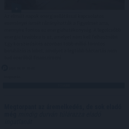
Az elmúlt napok energiaellátással kapcsolatos
eseményei ismét ráirányították a figyelmet arra,
mennyire fontos az energiahatékonyság. A legolcsóbb
energia továbbra is az, amelyet nem kell felhasználni.
Egy korszerűsítés azonban több millió forintos
beruházás is lehet, amelyet a legtöbb háztartás nem
tud önerőből finanszírozni.
2026. 08. 07. 05:00
Megosztás:
TOVÁBB
Megtorpant az áremelkedés, de sok eladó
még
mindig durván túlárazza eladó
ingatlanát