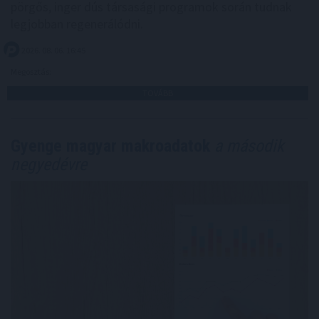
pörgős, inger dús társasági programok során tudnak
legjobban regenerálódni.
2026. 08. 06. 16:45
Megosztás:
TOVÁBB
Gyenge magyar makroadatok
a második
negyedévre