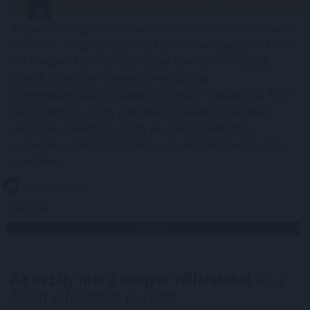
A nyaralás hagyományosan a munkától való elszakadás
időszaka, a digitális gazdaság azonban alaposan átírta
ezt a képet. Ma már több olyan bevételi lehetőség
létezik, amelyhez elegendő egy laptop,
internetkapcsolat és naponta néhány szabad óra. A cél
persze nem az, hogy a pihenés második műszakká
változzon, hanem az, hogy az utazás mellett is
maradjon egy kiszámítható vagy legalább kiegészítő
jövedelem.
2026. 08. 06. 17:15
Megosztás:
TOVÁBB
Az aszály már a magyar vállalatokat
és a
forint árfolyamát is sújtja