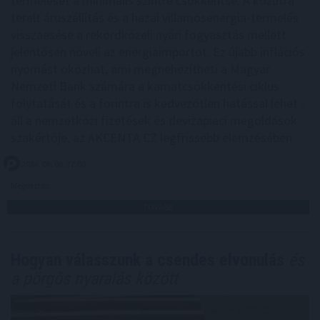
termelését a minimális szintre csökkentse. A közútra
terelt áruszállítás és a hazai villamosenergia-termelés
visszaesése a rekordközeli nyári fogyasztás mellett
jelentősen növeli az energiaimportot. Ez újabb inflációs
nyomást okozhat, ami megnehezítheti a Magyar
Nemzeti Bank számára a kamatcsökkentési ciklus
folytatását és a forintra is kedvezőtlen hatással lehet -
áll a nemzetközi fizetések és devizapiaci megoldások
szakértője, az AKCENTA CZ legfrissebb elemzésében.
2026. 08. 06. 17:00
Megosztás:
TOVÁBB
Hogyan válasszunk a csendes elvonulás
és
a pörgős nyaralás között