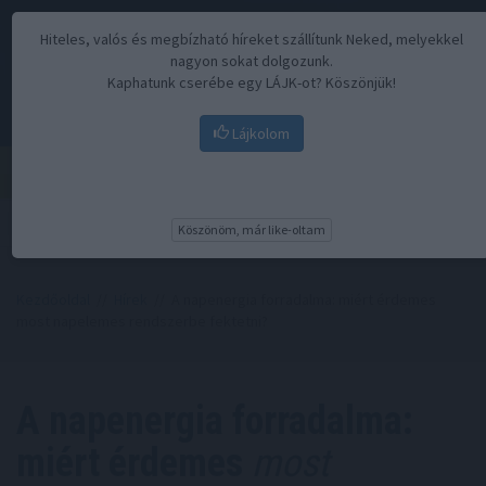
Hiteles, valós és megbízható híreket szállítunk Neked, melyekkel
nagyon sokat dolgozunk.
Kaphatunk cserébe egy LÁJK-ot? Köszönjük!
Lájkolom
Menü
Köszönöm, már like-oltam
Kezdőoldal
//
Hírek
// A napenergia forradalma: miért érdemes
most napelemes rendszerbe fektetni?
A napenergia forradalma:
miért érdemes
most