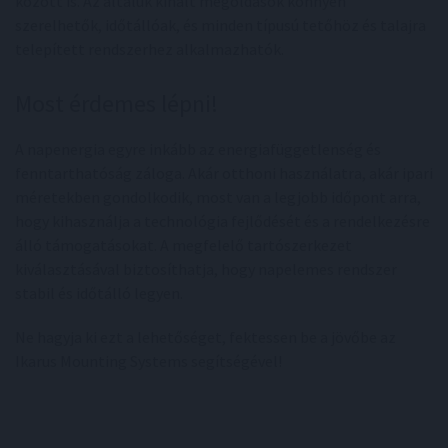
között is. Az általuk kínált megoldások könnyen
szerelhetők, időtállóak, és minden típusú tetőhöz és talajra
telepített rendszerhez alkalmazhatók.
Most érdemes lépni!
A napenergia egyre inkább az energiafüggetlenség és
fenntarthatóság záloga. Akár otthoni használatra, akár ipari
méretekben gondolkodik, most van a legjobb időpont arra,
hogy kihasználja a technológia fejlődését és a rendelkezésre
álló támogatásokat. A megfelelő tartószerkezet
kiválasztásával biztosíthatja, hogy napelemes rendszer
stabil és időtálló legyen.
Ne hagyja ki ezt a lehetőséget, fektessen be a jövőbe az
Ikarus Mounting Systems segítségével!