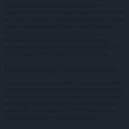
a hosszú távú megtakarítások miatt kifejezetten
jövedelmező befektetés. A jól megtervezett rendszer akár 8-
10 év alatt megtérülhet, ezt követően pedig ingyen energiát
termel a háztartás vagy vállalkozás számára. Ráadásul az
energiapiacon tapasztalható áringadozások és a
folyamatosan emelkedő áramszámlák miatt a saját
napelemes rendszer jelentős mértékben csökkentheti az
energiafüggőséget és stabil költségeket biztosíthat.
Fenntarthatóság és környezetvédelem
A napenergia használata amellett, hogy anyagi előnyökkel
jár, komoly környezeti hasznot is jelent. Egyetlen napelemes
rendszer akár több tonnával is csökkentheti a szén-dioxid-
kibocsátást évente, így hozzájárul a klímaváltozás elleni
küzdelemhez. Tiszta és kimeríthetetlen forrás, ami nem
terheli a bolygót káros anyagok kibocsátásával.