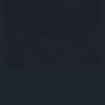
A 2026-os rendkívüli nyári aszály már messze túlmutat
a mezőgazdaság problémáin. Egyre inkább
makrogazdasági kockázattá válik. A Duna budapesti
vízszintje történelmi mélységbe süllyedt, ami
ellehetetlenítette a hajózást, a hűtővíz hiánya pedig
arra kényszerítette a paksi atomerőművet, hogy