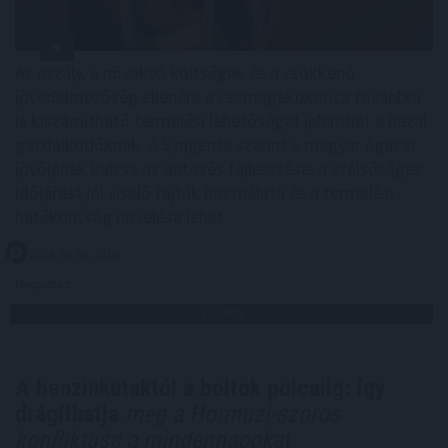
Az aszály, a növekvő költségek és a csökkenő
jövedelmezőség ellenére a csemegekukorica továbbra
is kiszámítható termelési lehetőséget jelenthet a hazai
gazdálkodóknak. A Syngenta szerint a magyar ágazat
jövőjének kulcsa az öntözés fejlesztése, a szélsőséges
időjárást jól viselő fajták használata és a termelési
hatékonyság növelése lehet.
2026. 08. 06. 20:00
Megosztás:
TOVÁBB
A benzinkutaktól a boltok polcaiig: így
drágíthatja
meg a Hormuzi-szoros
konfliktusa a mindennapokat