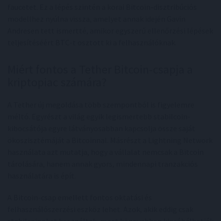
faucetet. Ez a lépés szintén a korai Bitcoin-disztribúciós
modellhez nyúlna vissza, amelyet annak idején Gavin
Andresen tett ismertté, amikor egyszerű ellenőrzési lépések
teljesítéséért BTC-t osztott ki a felhasználóknak.
Miért fontos a Tether Bitcoin-csapja a
kriptopiac számára?
A Tether új megoldása több szempontból is figyelemre
méltó. Egyrészt a világ egyik legismertebb stabilcoin-
kibocsátója egyre látványosabban kapcsolja össze saját
ökoszisztémáját a Bitcoinnal. Másrészt a Lightning Network
használata azt mutatja, hogy a vállalat nemcsak a Bitcoin
tárolására, hanem annak gyors, mindennapi tranzakciós
használatára is épít.
A Bitcoin-csap emellett fontos oktatási és
felhasználószerzési eszköz lehet. Azok, akik eddig csak
stabilcoinokat használtak, most könnyebben kipróbálhatják