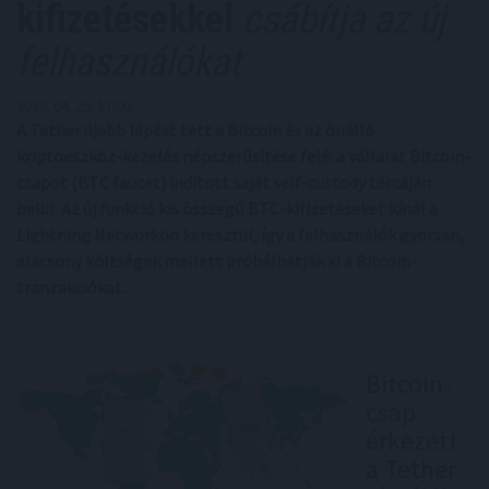
kifizetésekkel
csábítja az új
felhasználókat
2026. 04. 29. 17:00
A Tether újabb lépést tett a Bitcoin és az önálló
kriptoeszköz-kezelés népszerűsítése felé: a vállalat Bitcoin-
csapot (BTC faucet) indított saját self-custody tárcáján
belül. Az új funkció kis összegű BTC-kifizetéseket kínál a
Lightning Networkön keresztül, így a felhasználók gyorsan,
alacsony költségek mellett próbálhatják ki a Bitcoin-
tranzakciókat.
Bitcoin-
csap
érkezett
a Tether