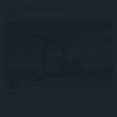
Olajszállítási szerződést
kötött a Janaf és
a Mol
A horvát olajvezeték-üzemeltető Janaf és a Mol-
csoport megállapodást kötött 2,05 millió tonna
nyersolaj szállításáról 2026-ra - közölte a horvát
társaság csütörtökön.