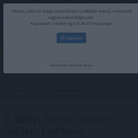
Hiteles, valós és megbízható híreket szállítunk Neked, melyekkel
nagyon sokat dolgozunk.
Kaphatunk cserébe egy LÁJK-ot? Köszönjük!
Lájkolom
Menü
Köszönöm, már like-oltam
Kezdőoldal
//
Hírek
// A Tether Bitcoin-csapot indított: Lightning-
kifizetésekkel csábítja az új felhasználókat
A Tether Bitcoin-csapot
indított: Lightning-