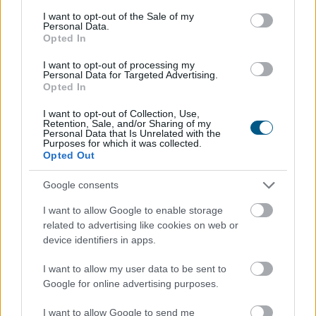
Tényleg nem a sörtől van
a sörhas? Akkor
consent section.
I want to opt-out of the Sale of my
mitől?
Personal Data.
Opted In
I want to opt-out of processing my
Personal Data for Targeted Advertising.
Opted In
I want to opt-out of Collection, Use,
Retention, Sale, and/or Sharing of my
Personal Data that Is Unrelated with the
Purposes for which it was collected.
Opted Out
Google consents
I want to allow Google to enable storage
related to advertising like cookies on web or
device identifiers in apps.
I want to allow my user data to be sent to
Google for online advertising purposes.
A sörhas elnevezés félrevezetőbb, mint gondolnánk.
I want to allow Google to send me