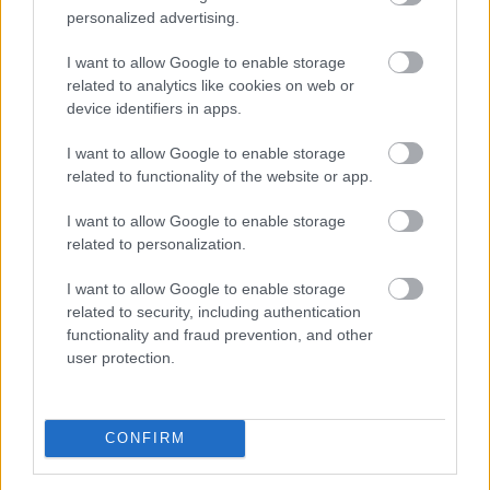
Nem létezik olyan különleges biológiai kapcsoló, amely
personalized advertising.
felismeri a korsó sört, majd annak energiáját
egyenesen a köldök köré csomagolja.
I want to allow Google to enable storage
related to analytics like cookies on web or
device identifiers in apps.
2026. 08. 08. 01:00
I want to allow Google to enable storage
Megosztás:
related to functionality of the website or app.
TOVÁBB
I want to allow Google to enable storage
related to personalization.
Félretette a Szenátus a CLARITY Actet, a
I want to allow Google to enable storage
JPMorgan szerint
a Wall Street viheti el a
related to security, including authentication
tokenizációs boomot
functionality and fraud prevention, and other
user protection.
CONFIRM