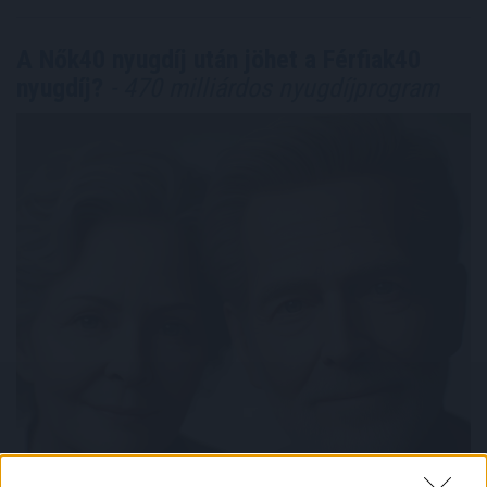
A Nők40 nyugdíj után jöhet a Férfiak40
nyugdíj?
- 470 milliárdos nyugdíjprogram