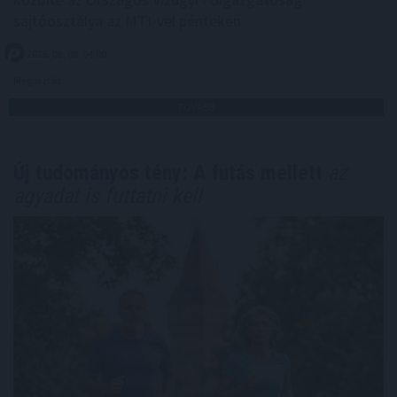
sajtóosztálya az MTI-vel pénteken.
2026. 08. 08. 04:00
Megosztás:
TOVÁBB
Új tudományos tény: A futás mellett
az
agyadat is futtatni kell