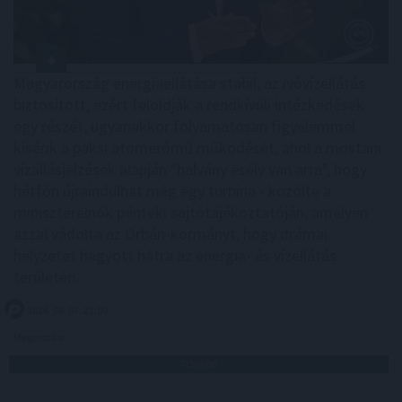
Magyarország energiaellátása stabil, az ivóvízellátás
biztosított, ezért feloldják a rendkívüli intézkedések
egy részét, ugyanakkor folyamatosan figyelemmel
kísérik a paksi atomerőmű működését, ahol a mostani
vízállásjelzések alapján "halvány esély van arra", hogy
hétfőn újraindulhat még egy turbina - közölte a
miniszterelnök pénteki sajtótájékoztatóján, amelyen
azzal vádolta az Orbán-kormányt, hogy drámai
helyzetet hagyott hátra az energia- és vízellátás
területén.
2026. 08. 07. 21:00
Megosztás:
TOVÁBB