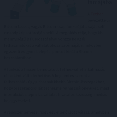
tárcájába
A
Tether
bevezette új
Bitcoin faucet, vagyis Bitcoin-csap funkcióját a saját self-
custody kriptotárcáján belül. A megoldás célja, hogy kis
mennyiségű BTC kiosztásával vonzza be az új
felhasználókat a vállalat ökoszisztémájába, miközben
egyszerű és gyors belépési pontot kínál a Bitcoin
használatához.
A funkció a frissen bemutatott tether.wallet alkalmazás
részeként vált elérhetővé. A bejelentés szerint a
felhasználók úgy juthatnak kisebb Bitcoin-összegekhez,
hogy összekapcsolják tether.me felhasználónevüket, majd
interakcióba lépnek a vállalat hivatalos közösségi médiás
bejegyzéseivel.
A rendszer lényege, hogy egy ellenőrzött válasz, amelyben