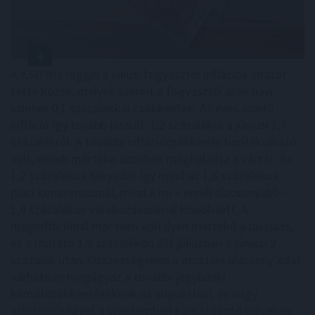
A KSH ma reggel a júliusi fogyasztói inflációs adatot
tette közzé, melyek szerint a fogyasztói árak havi
szinten 0,1 százalékkal csökkentek. Az éves szintű
infláció így tovább lassult: 1,2 százalékra a júniusi 1,7
százalékról. A további inflációcsökkenés borítékolható
volt, ennek mértéke azonban meghaladta a vártat. Az
1,2 százalékos tényadat így mind az 1,6 százalékos
piaci konszenzusnál, mind a mi – ennél alacsonyabb –
1,4 százalékos várakozásunknál kisebb lett. A
maginflációnál már nem volt ilyen mértékű a lassulás,
ez a mutató 1,9 százalékon állt júliusban a júniusi 2
százalék után. Összességében a mostani alacsony adat
várhatóan megágyaz a további jegybanki
kamatcsökkentéseknek az augusztusi, és nagy
valószínűséggel a szeptemberi kamatdöntő üléseken.