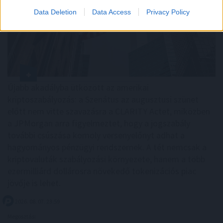
Data Deletion
Data Access
Privacy Policy
Újabb akadályba ütközött az amerikai
kriptoszabályozás: a Szenátus az augusztusi szünet
előtt nem vitte szavazásra a CLARITY Actet, miközben
a JPMorgan arra figyelmeztet, hogy a jogszabály
további csúszása komoly versenyelőnyt adhat a
hagyományos pénzügyi rendszernek. A tét nemcsak a
kriptovaluták szabályozási környezete, hanem a több
ezermilliárd dollárosra növekedő tokenizációs piac
jövője is lehet.
2026. 08. 07. 23:59
Megosztás: