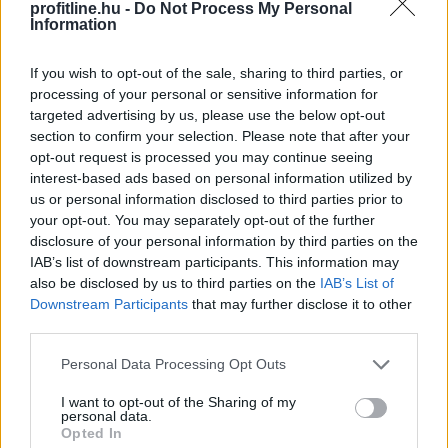
profitline.hu -
Do Not Process My Personal
Information
If you wish to opt-out of the sale, sharing to third parties, or
A férfiak számára is megnyitott, negyven év
processing of your personal or sensitive information for
targeted advertising by us, please use the below opt-out
jogosultsági idő után igénybe vehető nyugdíj első
section to confirm your selection. Please note that after your
pillantásra méltányos intézkedésnek tűnhet. A
opt-out request is processed you may continue seeing
háttérben meghúzódó pénzügyi következmények
interest-based ads based on personal information utilized by
azonban súlyosak lehetnek: Farkas András
us or personal information disclosed to third parties prior to
nyugdíjszakértő szerint egy ilyen rendszer éves
your opt-out. You may separately opt-out of the further
költsége jelenlegi értéken számolva akár a 470 milliárd
disclosure of your personal information by third parties on the
forintot is meghaladhatná.
IAB’s list of downstream participants. This information may
also be disclosed by us to third parties on the
IAB’s List of
2026. 08. 08. 02:00
Downstream Participants
that may further disclose it to other
third parties.
Megosztás:
Please note that this website/app uses one or more Google
TOVÁBB
Personal Data Processing Opt Outs
services and may gather and store information including but
not limited to your visit or usage behaviour. You may click to
I want to opt-out of the Sharing of my
personal data.
grant or deny consent to Google and its third-party tags to
Opted In
use your data for below specified purposes in below Google