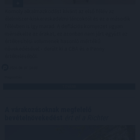
Komoly alkalmazkodást kívánt az első félév az
élelmiszer-kiskereskedelmi láncoktól és ez a második
félévben is így marad. A deflációs környezet ugyan
mérsékelte az árakat, ez azonban nem járt együtt az
értékesítési volumenek hasonló mértékű
növekedésével - derült ki a CBA és a Penny
értékeléséből.
2026. 08. 07. 16:00
Megosztás:
TOVÁBB
A várakozásoknak megfelelő
bevételnövekedést
ért el a Richter