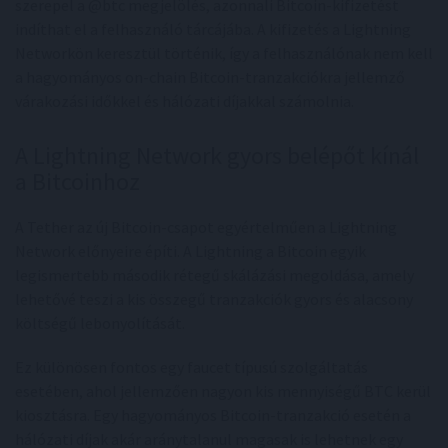
szerepel a @btc megjelölés, azonnali Bitcoin-kifizetést
indíthat el a felhasználó tárcájába. A kifizetés a Lightning
Networkön keresztül történik, így a felhasználónak nem kell
a hagyományos on-chain Bitcoin-tranzakciókra jellemző
várakozási időkkel és hálózati díjakkal számolnia.
A Lightning Network gyors belépőt kínál
a Bitcoinhoz
A Tether az új Bitcoin-csapot egyértelműen a Lightning
Network előnyeire építi. A Lightning a Bitcoin egyik
legismertebb második rétegű skálázási megoldása, amely
lehetővé teszi a kis összegű tranzakciók gyors és alacsony
költségű lebonyolítását.
Ez különösen fontos egy faucet típusú szolgáltatás
esetében, ahol jellemzően nagyon kis mennyiségű BTC kerül
kiosztásra. Egy hagyományos Bitcoin-tranzakció esetén a
hálózati díjak akár aránytalanul magasak is lehetnek egy