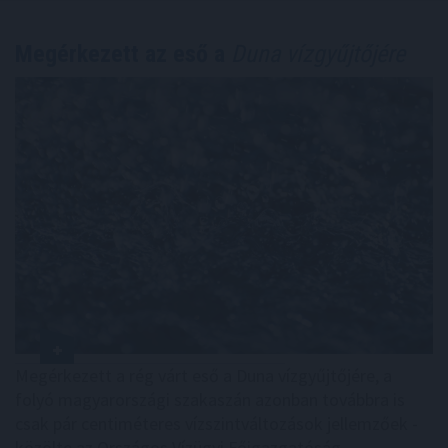
Megérkezett az eső a
Duna vízgyűjtőjére
Megérkezett a rég várt eső a Duna vízgyűjtőjére, a
folyó magyarországi szakaszán azonban továbbra is
csak pár centiméteres vízszintváltozások jellemzőek -
közölte az Országos Vízügyi Főigazgatóság