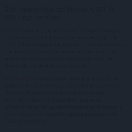
Self-custody fókusz: Bitcoin, USDT és
XAUT egy tárcában
A Tether a Bitcoin-csap bevezetését szélesebb stratégiai
irányhoz köti: a vállalat a self-custody, vagyis a saját kulcsok
feletti felhasználói kontroll terjedését szeretné ösztönözni.
Ennek lényege, hogy a felhasználók nem harmadik félre,
például tőzsdére vagy letétkezelőre bízzák eszközeiket,
hanem saját tárcájukban kezelik azokat.
A
tether.wallet
alkalmazásban a Bitcoin mellett a Tether
legismertebb stabilcoinja, az
USDT
, valamint az aranyhoz
kötött XAUT is egyetlen felületen kezelhető. Ez a
kombináció különösen érdekes lehet azoknak a
felhasználóknak, akik egyszerre szeretnének hozzáférni a
Bitcoinhoz, a dollárhoz kötött digitális eszközökhöz és
tokenizált aranyhoz.