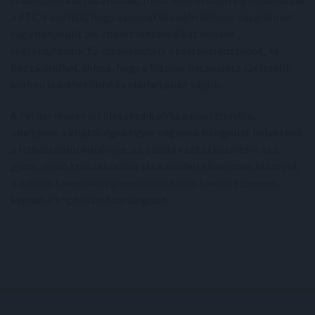
a BTC-t anélkül, hogy azonnal tőzsdén kellene vásárolniuk
vagy bonyolult on-chain tranzakciókat kellene
végrehajtaniuk. Ez csökkentheti a belépési küszöböt, és
hozzájárulhat ahhoz, hogy a Bitcoin használata szélesebb
körben is érthetőbbé és elérhetőbbé váljon.
A Tether lépése jól illeszkedik abba a piaci trendbe,
amelyben a kriptocégek egyre nagyobb hangsúlyt helyeznek
a felhasználói élményre, az önálló eszközkezelésre és a
gyors, olcsó tranzakciókra. Ha a modell sikeresnek bizonyul,
a Bitcoin faucetek új generációja ismét fontos szerepet
kaphat a kriptós onboardingban.