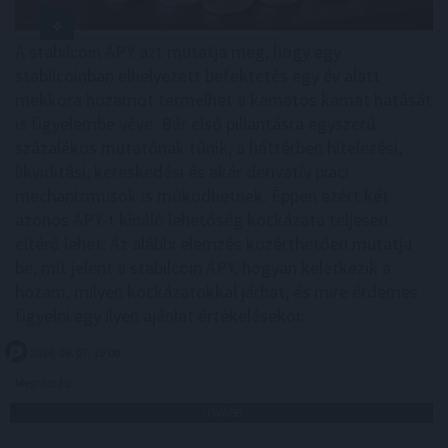
A stabilcoin APY azt mutatja meg, hogy egy
stabilcoinban elhelyezett befektetés egy év alatt
mekkora hozamot termelhet a kamatos kamat hatását
is figyelembe véve. Bár első pillantásra egyszerű
százalékos mutatónak tűnik, a háttérben hitelezési,
likviditási, kereskedési és akár derivatív piaci
mechanizmusok is működhetnek. Éppen ezért két
azonos APY-t kínáló lehetőség kockázata teljesen
eltérő lehet. Az alábbi elemzés közérthetően mutatja
be, mit jelent a stabilcoin APY, hogyan keletkezik a
hozam, milyen kockázatokkal járhat, és mire érdemes
figyelni egy ilyen ajánlat értékelésekor.
2026. 08. 07. 19:00
Megosztás:
TOVÁBB