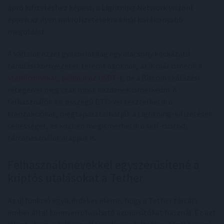
apró kifizetéshez képest, a Lightning Network viszont
éppen az ilyen mikrofizetésekre kínál hatékonyabb
megoldást.
A vállalat ezzel gyakorlatilag egy alacsony kockázatú
tanulási környezetet teremt azoknak, akik már ismerik a
stabilcoinokat, például az USDT
-t, de a Bitcoin skálázási
rétegeivel még csak most kezdenek ismerkedni. A
felhasználók kis összegű BTC-vel tesztelhetik a
tranzakciókat, megtapasztalhatják a Lightning-kifizetések
sebességét, és közben megismerhetik a self-custody
tárcahasználat alapjait is.
Felhasználónevekkel egyszerűsítené a
kriptós utalásokat a Tether
Az új funkció egyik érdekes eleme, hogy a Tether tárcája
ember által könnyen olvasható azonosítókat használ. Ez azt