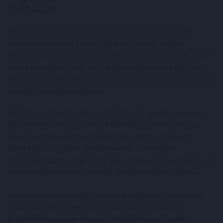
formában
A Bitcoin-csapok nem új jelenségek a kriptovilágban. A
koncepció a Bitcoin korai éveiből származik, amikor
fauceteken keresztül osztottak ki kisebb mennyiségű BTC-t
annak érdekében, hogy az új felhasználók kipróbálhassák a
hálózat működését, tesztelhessék tárcáikat, és megértsék a
Bitcoin-tranzakciók alapjait.
A Tether most ezt a régi modellt éleszti újjá, de már a mai
piaci környezethez igazítva. A különbség jelentős: míg a
korai faucetek a Bitcoin-hálózat első felhasználóinak
oktatását szolgálták, a modern változatok már a
skálázhatóságra, a Lightning Networkre, a felhasználóbarát
azonosítókra és a self-custody tárcahasználatra épülnek.
Hasonló irányba mutatott egy másik iparági fejlemény is:
Jack Dorsey korábban jelezte, hogy a Block a btc.day
kezdeményezésen keresztül újraindítana egy Bitcoin