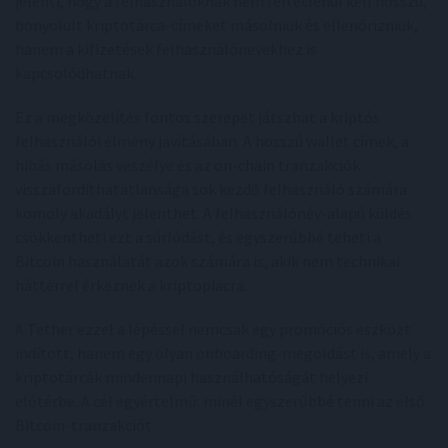
jelenti, hogy a felhasználóknak nem feltétlenül kell hosszú,
bonyolult kriptotárca-címeket másolniuk és ellenőrizniük,
hanem a kifizetések felhasználónevekhez is
kapcsolódhatnak.
Ez a megközelítés fontos szerepet játszhat a kriptós
felhasználói élmény javításában. A hosszú wallet címek, a
hibás másolás veszélye és az on-chain tranzakciók
visszafordíthatatlansága sok kezdő felhasználó számára
komoly akadályt jelenthet. A felhasználónév-alapú küldés
csökkentheti ezt a súrlódást, és egyszerűbbé teheti a
Bitcoin használatát azok számára is, akik nem technikai
háttérrel érkeznek a kriptopiacra.
A Tether ezzel a lépéssel nemcsak egy promóciós eszközt
indított, hanem egy olyan onboarding-megoldást is, amely a
kriptotárcák mindennapi használhatóságát helyezi
előtérbe. A cél egyértelmű: minél egyszerűbbé tenni az első
Bitcoin-tranzakciót.