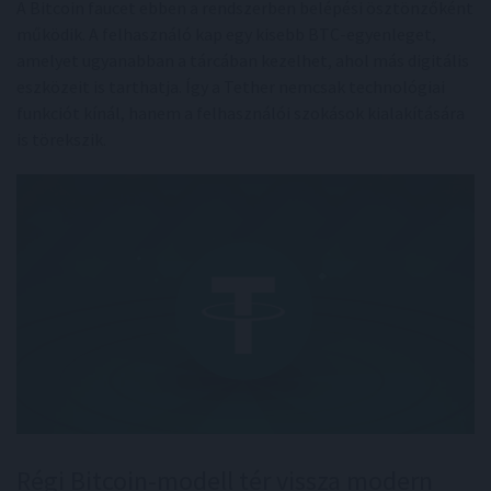
A Bitcoin faucet ebben a rendszerben belépési ösztönzőként
működik. A felhasználó kap egy kisebb BTC-egyenleget,
amelyet ugyanabban a tárcában kezelhet, ahol más digitális
eszközeit is tarthatja. Így a Tether nemcsak technológiai
funkciót kínál, hanem a felhasználói szokások kialakítására
is törekszik.
Régi Bitcoin-modell tér vissza modern