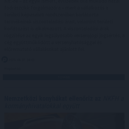
Kft.-re – az egyik ismert, évtizedek óta működő hazai
fodrászcikk forgalmazóra – mert a vállalkozás a
területi képviseleti rendszerében korlátozta
termékeinek viszonteladási árait, valamint területi
korlátozást is alkalmazott. A viszonteladási árak
rögzítése az egyik legsúlyosabb versenyjogi jogsértés, a
cég együttműködött a versenyhatósággal és
előremutató vállalásokat ajánlott fel.
2026. 08. 07. 18:00
Megosztás:
TOVÁBB
Nemzetközi konyhákat ellenőriz az
NKFH a
kormányhivatalokkal együtt