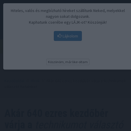
Hiteles, valós és megbízható híreket szállítunk Neked, melyekkel
nagyon sokat dolgozunk.
Kaphatunk cserébe egy LÁJK-ot? Köszönjük!
Lájkolom
Menü
Köszönöm, már like-oltam
Kezdőoldal
//
Hírek
// Akár 640 ezres kezdőbér várja a technikumot
választó fiatalokat
Akár 640 ezres kezdőbér
várja a
technikumot választó