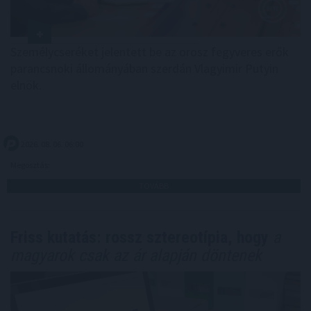
Személycseréket jelentett be az orosz fegyveres erők
parancsnoki állományában szerdán Vlagyimir Putyin
elnök.
2026. 08. 06. 06:00
Megosztás:
TOVÁBB
Friss kutatás: rossz sztereotípia, hogy
a
magyarok csak az ár alapján döntenek