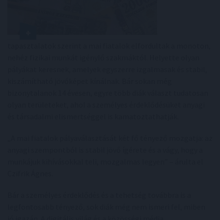
tapasztalatok szerint a mai fiatalok elfordultak a monoton,
nehéz fizikai munkát igénylő szakmáktól. Helyette olyan
pályákat keresnek, amelyek egyszerre izgalmasak és stabil,
kiszámítható jövőképet kínálnak. Bár sokan még
bizonytalanok 14 évesen, egyre több diák választ tudatosan
olyan területeket, ahol a személyes érdeklődésüket anyagi
és társadalmi elismertséggel is kamatoztathatják.
„A mai fiatalok pályaválasztását két fő tényező mozgatja: az
anyagi szempontból is stabil jövő ígérete és a vágy, hogy a
munkájuk kihívásokkal teli, mozgalmas legyen” – árulta el
Czifrik Ágnes.
Bár a személyes érdeklődés és a tehetség továbbra is a
legfontosabb tényező, sok diák még nem ismeri fel, miben
jó igazán. A digitális világ és a közösségi média