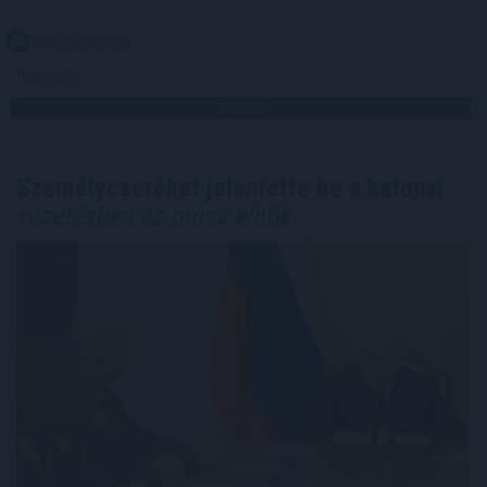
2026. 08. 06. 07:00
Megosztás:
TOVÁBB
Személycseréket jelentette be a katonai
vezetésben az orosz elnök