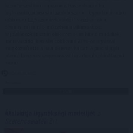
hazai használtautó-piacon a Használtautó.hu
legfrissebb, júliusi statisztikái szerint. Egyetlen év alatt
több mint 12,5 ezer érdeklődőt* veszítettek a
dízelüzemű autók, miközben a villamosított
hajtásláncok (tisztán elektromos és hibrid modellek)
iránti vásárlói kereslet több mint 30%-os ugrással
megközelítette a havi 49 ezres határt. A piac alapját
jelentő benzines szegmens változatlanul szilárd bázist
mutat.
2026. 08. 06. 04:00
Megosztás:
TOVÁBB
Átalakítja ügynökségi modelljét
a
Szerencsejáték Zrt.