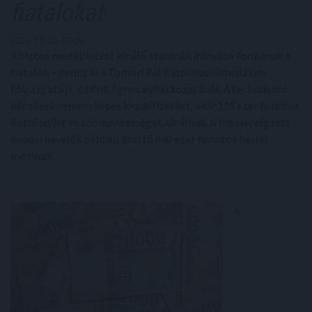
fiatalokat
2025. 10. 22. 03:00
A biztos megélhetést kínáló szakmák irányába fordulnak a
fiatalok – derült ki a Tomori Pál Katolikus Gimnázium
főigazgatója, Czifrik Ágnes nyilatkozatából. A technikumi
képzések versenyképes kezdőfizetést, akár 126 ezer forintos
ösztöndíjat és adómentességet kínálnak. A frissen végzett
óvodai nevelők például bruttó 640 ezer forintos bérrel
indulnak.
A