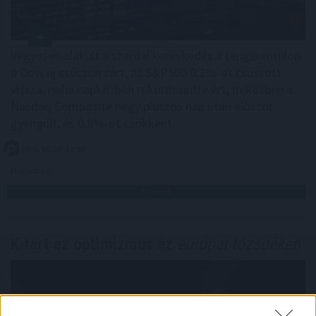
Vegyesen alakult a szerdai kereskedés a tengerentúlon:
a Dow új csúcson zárt, az S&P500 0,2%-ot csúszott
vissza, noha napközben rekordszintre ért, miközben a
Nasdaq Composite négy pluszos nap után először
gyengült, és 0,8%-ot csökkent.
2026. 08. 06. 11:00
Megosztás:
TOVÁBB
Kitart az optimizmus az
európai tőzsdéken