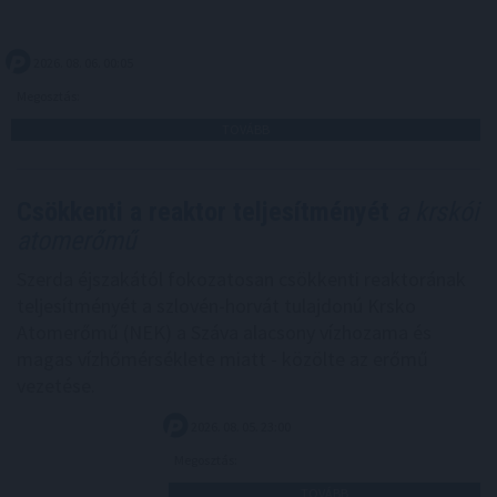
2026. 08. 06. 00:05
Megosztás:
TOVÁBB
Csökkenti a reaktor teljesítményét
a krskói
atomerőmű
Szerda éjszakától fokozatosan csökkenti reaktorának
teljesítményét a szlovén-horvát tulajdonú Krsko
Atomerőmű (NEK) a Száva alacsony vízhozama és
magas vízhőmérséklete miatt - közölte az erőmű
vezetése.
2026. 08. 05. 23:00
Megosztás:
TOVÁBB