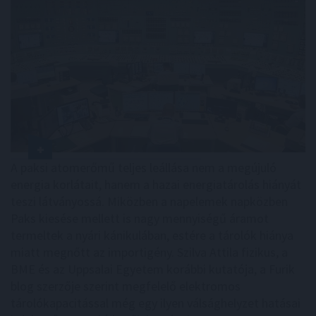
A paksi atomerőmű teljes leállása nem a megújuló
energia korlátait, hanem a hazai energiatárolás hiányát
teszi látványossá. Miközben a napelemek napközben
Paks kiesése mellett is nagy mennyiségű áramot
termeltek a nyári kánikulában, estére a tárolók hiánya
miatt megnőtt az importigény. Szilva Attila fizikus, a
BME és az Uppsalai Egyetem korábbi kutatója, a Furik
blog szerzője szerint megfelelő elektromos
tárolókapacitással még egy ilyen válsághelyzet hatásai