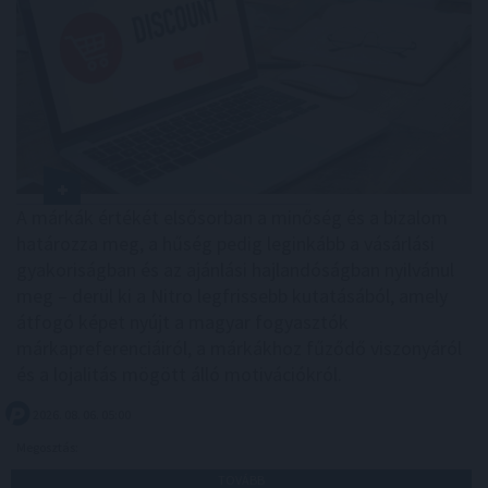
A márkák értékét elsősorban a minőség és a bizalom
határozza meg, a hűség pedig leginkább a vásárlási
gyakoriságban és az ajánlási hajlandóságban nyilvánul
meg – derül ki a Nitro legfrissebb kutatásából, amely
átfogó képet nyújt a magyar fogyasztók
márkapreferenciáiról, a márkákhoz fűződő viszonyáról
és a lojalitás mögött álló motivációkról.
2026. 08. 06. 05:00
Megosztás:
TOVÁBB