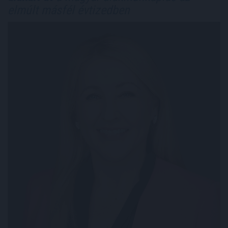
elmúlt másfél évtizedben