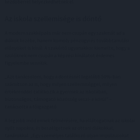
kezdőbérrel helyezkedhetnek el.
Az iskola szellemisége is döntő
A modern szakképzés már nem csupán egy szakmát ad a
diákok kezébe, hanem komoly pénzügyi és továbbtanulási
előnyöket is kínál. A szakértő ugyanakkor kiemelte, hogy a
szülőknek nem csupán a képzési kínálatot érdemes
figyelembe venniük.
„Azt tanácsolom, hogy a döntésnél legalább 50%-ban
számítson az is, hogy milyen szellemiséggel, milyen
értékrenddel találkozik a gyermek az iskolában,
biztonságos, támogató közösség veszi- e körül” –
tanácsolta a főigazgató.
A legjobb mód ennek felmérésére, ha ellátogatnak az iskolai
nyílt napokra, és beszélgetnek az ottani diákokkal,
tanárokkal. „Egy személyes találkozó olyan impulzusokat