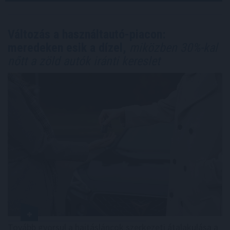
Változás a használtautó-piacon:
meredeken esik a dízel,
miközben 30%-kal
nőtt a zöld autók iránti kereslet
Tovább gyorsul a hajtásláncok szerkezeti átalakulása a