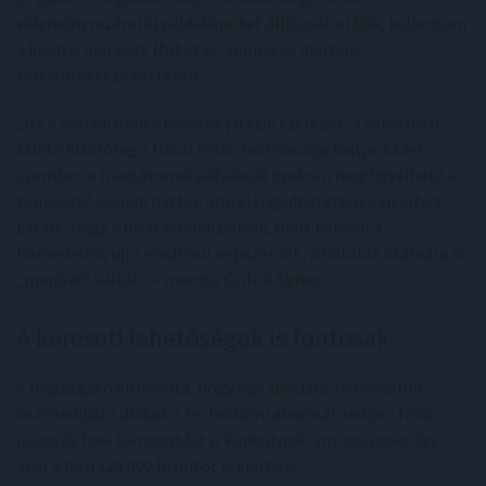
véleményvezérei új példaképeket állítanak eléjük, különösen
a kreatív iparágak (fotózás, animáció, digitális
tartalomkészítés) terén.
„Itt a családi minta kevésbé játszik szerepet; a választást
szinte kizárólag a fiatal belső motivációja hajtja. Ezzel
szemben a hivatásrendi pályáknál gyakran megfigyelhető a
támogató családi háttér, ami elengedhetetlen a sikerhez.
Látjuk, hogy a hivatásrendi pályák, mint például a
honvédelmi, újra rendkívül népszerűek, a fiatalok számára is
„menővé” váltak” – mondja Czifrik Ágnes.
A kereseti lehetőségek is fontosak
A főigazgató elmondta, hogy egy speciális honvédelmi
ösztöndíjjal a diákok a technikumi alapösztöndíjon felül
jelentős havi támogatást is kaphatnak, ami összesen így
akár a havi 126 000 forintot is elérheti.