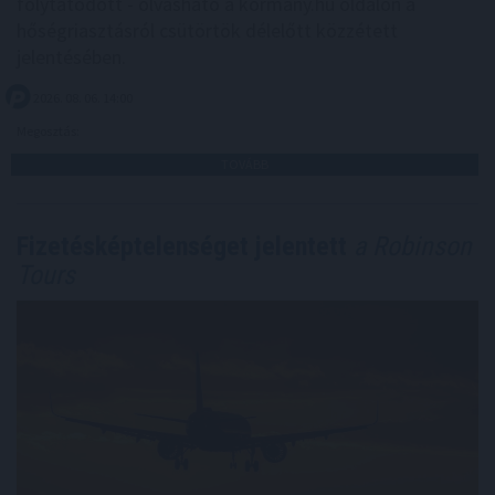
folytatódott - olvasható a kormany.hu oldalon a
hőségriasztásról csütörtök délelőtt közzétett
jelentésében.
2026. 08. 06. 14:00
Megosztás:
TOVÁBB
Fizetésképtelenséget jelentett
a Robinson
Tours