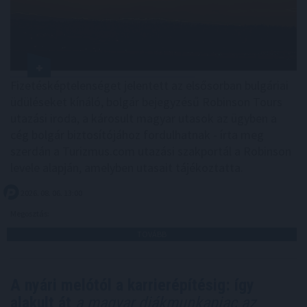
Fizetésképtelenséget jelentett az elsősorban bulgáriai
üdüléseket kínáló, bolgár bejegyzésű Robinson Tours
utazási iroda, a károsult magyar utasok az ügyben a
cég bolgár biztosítójához fordulhatnak - írta meg
szerdán a Turizmus.com utazási szakportál a Robinson
levele alapján, amelyben utasait tájékoztatta.
2026. 08. 06. 13:00
Megosztás:
TOVÁBB
A nyári melótól a karrierépítésig: így
alakult át
a magyar diákmunkapiac az