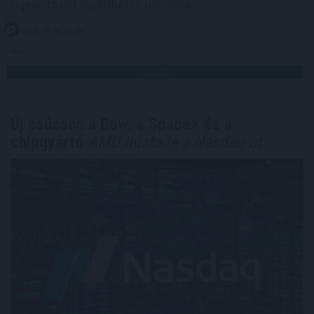
is jelentősen enyhíthetők lennének.
2026. 08. 06. 12:00
Megosztás:
TOVÁBB
Új csúcson a Dow, a SpaceX és a
chipgyártó
AMD húzta le a Nasdaq-ot