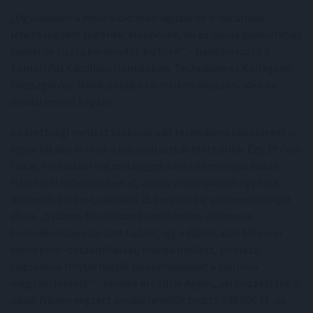
„Ugyanakkor a kreatív oktatási ágazatok is hatalmas
lehetőségeket rejtenek, különösen, ha az iskola gyakorlatias
tudást és tiszta karrierutat biztosít” – hangsúlyozta a
Tomori Pál Katolikus Gimnázium, Technikum és Kollégium
főigazgatója. Náluk például kiemelten népszerű idén az
óvodai nevelő képzés.
Az érettségi mellett szakmát adó technikumi képzéseket is
egyre inkább keresik a pályaválasztás előtt állók. Egy 19 éves
fiatal, technikusi végzettséggel a zsebében olyan kezdő
fizetéssel helyezkedhet el, amely versenyképes egy friss
diplomás bérével, ráadásul 25 éves koráig adómentességet
élvez. „Számos felsőoktatási intézmény elismeri a
technikumban szerzett tudást, így a diákok akár fél évnyi
kreditpont-beszámítással, munka mellett, levelező
tagozaton folytathatják tanulmányaikat a diploma
megszerzéséért” – emelte ki Czifrik Ágnes, aki hozzátette: a
náluk frissen végzett óvodai nevelők bruttó 640 000 Ft-os