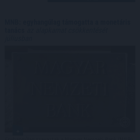
MNB: egyhangúlag támogatta a monetáris
tanács
az alapkamat csökkentését
júliusban
Enyhangúlag szavaztak a Magyar Nemzeti Bank (MNB)