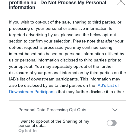
profitline.hu -
Do Not Process My Personal
Information
If you wish to opt-out of the sale, sharing to third parties, or
processing of your personal or sensitive information for
targeted advertising by us, please use the below opt-out
section to confirm your selection. Please note that after your
opt-out request is processed you may continue seeing
interest-based ads based on personal information utilized by
us or personal information disclosed to third parties prior to
Szerdán is kitartott a vállalati eredményjelentések
your opt-out. You may separately opt-out of the further
disclosure of your personal information by third parties on the
táplálta optimizmus Európában, ellensúlyozva a közel-
IAB’s list of downstream participants. This information may
keleti események miatti aggodalmakat. Rekordszinten
also be disclosed by us to third parties on the
IAB’s List of
zárt a Stoxx600, a DAX és a CAC40 is, miközben a FTSE
Downstream Participants
that may further disclose it to other
szintén csúcsközelbe került. A szektorindexek közül a
third parties.
bányavállalatok vezették a nyertesek sorát, amihez a
Please note that this website/app uses one or more Google
lendületet a gyengülő dollár nyomán szárnyaló arany
Personal Data Processing Opt Outs
services and may gather and store information including but
biztosította.
not limited to your visit or usage behaviour. You may click to
I want to opt-out of the Sharing of my
personal data.
grant or deny consent to Google and its third-party tags to
2026. 08. 06. 10:00
Opted In
use your data for below specified purposes in below Google