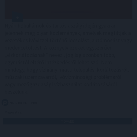
Nyári hőhullámok és tartós aszály idején gyakran
jelennek meg olyan közlemények, amelyek megtiltják a
vezetékes ivóvízzel történő locsolást, autómosást vagy
medencetöltést. A köznyelv ezeket egyszerűen
„vízkorlátozásnak” nevezi, jogilag azonban több,
egymástól eltérő intézkedésről lehet szó. Nem
mindegy, hogy vízhiány miatti települési korlátozásról,
műszaki üzemzavarról, ivóvízminőségi problémáról
vagy mezőgazdasági vízhasználat korlátozásáról
beszélünk.
2026. 08. 06. 01:00
Megosztás:
TOVÁBB