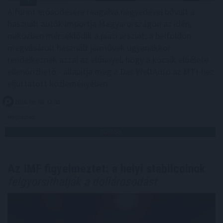
A forint erősödésére reagálva negyedével bővült a
használt autók importja Magyarországon az idén,
miközben mérséklődik a piaci árszint; a belföldön
megvásárolt használt járművek ugyanakkor
rendelkeznek azzal az előnnyel, hogy a kocsik előélete
ellenőrizhető - állapítja meg a Das WeltAuto az MTI-hez
eljuttatott közleményében.
2026. 08. 08. 12:00
Megosztás:
TOVÁBB
Az IMF figyelmeztet: a helyi stabilcoinok
felgyorsíthatják a dollárosodást