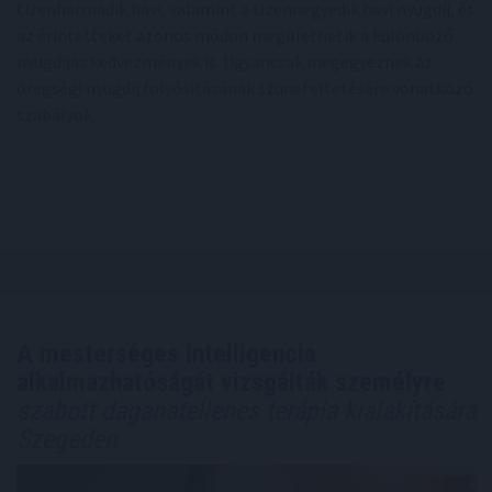
tizenharmadik havi, valamint a tizennegyedik havi nyugdíj, és
az érintetteket azonos módon megillethetik a különböző
nyugdíjas kedvezmények is. Ugyancsak megegyeznek az
öregségi nyugdíj folyósításának szüneteltetésére vonatkozó
szabályok.
A mesterséges intelligencia
alkalmazhatóságát vizsgálták személyre
szabott daganatellenes terápia kialakítására
Szegeden