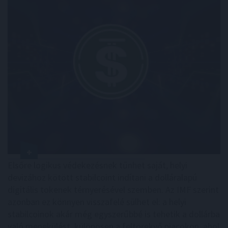
Elsőre logikus védekezésnek tűnhet saját, helyi
devizához kötött stabilcoint indítani a dolláralapú
digitális tokenek térnyerésével szemben. Az IMF szerint
azonban ez könnyen visszafelé sülhet el: a helyi
stabilcoinok akár még egyszerűbbé is tehetik a dollárba
való menekülést, különösen a feltörekvő piacokon, ahol