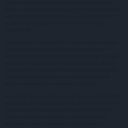
szeretne. Az öregségi nyugdíj megállapítását követően
ugyanis — függetlenül attól, hogy teljes öregségi nyugdíjról
vagy öregségi résznyugdíjról van szó — a nyugdíj melletti
keresőtevékenységgel már nem szerezhető további
szolgálati idő.
A döntésnél azt is figyelembe kell venni, hogy az öregségi
teljes nyugdíjnak van jogszabályban meghatározott
minimumösszege. Ez azt jelenti, hogy ha a nyugdíj alapjául
szolgáló havi átlagkereset eléri ezt az összeget, akkor a
megállapított nyugdíj nem lehet alacsonyabb az öregségi
nyugdíj legkisebb összegénél. Az öregségi résznyugdíj
esetében azonban ilyen minimumösszeg nincs.
Az öregségi teljes nyugdíj és az öregségi résznyugdíj között a
nyugdíj összegére vonatkozó eltéréseken túl nincs további
lényeges különbség nyugdíjjogi szempontból. Mindkét
ellátásra ugyanúgy vonatkozik a nyugdíjak évenkénti
rendszeres emelése, mindkettő esetében járhat a