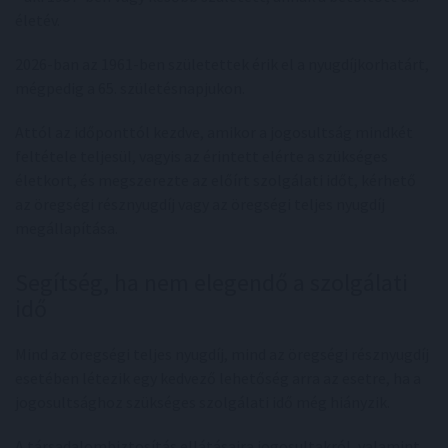
életév.
2026-ban az 1961-ben születettek érik el a nyugdíjkorhatárt,
mégpedig a 65. születésnapjukon.
Attól az időponttól kezdve, amikor a jogosultság mindkét
feltétele teljesül, vagyis az érintett elérte a szükséges
életkort, és megszerezte az előírt szolgálati időt, kérhető
az öregségi résznyugdíj vagy az öregségi teljes nyugdíj
megállapítása.
Segítség, ha nem elegendő a szolgálati
idő
Mind az öregségi teljes nyugdíj, mind az öregségi résznyugdíj
esetében létezik egy kedvező lehetőség arra az esetre, ha a
jogosultsághoz szükséges szolgálati idő még hiányzik.
A társadalombiztosítás ellátásaira jogosultakról, valamint