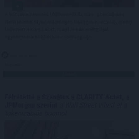
A sörhas elnevezés félrevezetőbb, mint gondolnánk.
Nem létezik olyan különleges biológiai kapcsoló, amely
felismeri a korsó sört, majd annak energiáját
egyenesen a köldök köré csomagolja.
2026. 08. 08. 01:00
Megosztás:
TOVÁBB
Félretette a Szenátus a CLARITY Actet, a
JPMorgan szerint
a Wall Street viheti el a
tokenizációs boomot