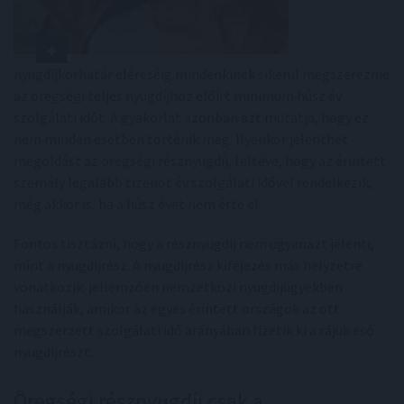
nyugdíjkorhatár eléréséig mindenkinek sikerül megszereznie
az öregségi teljes nyugdíjhoz előírt minimum húsz év
szolgálati időt. A gyakorlat azonban azt mutatja, hogy ez
nem minden esetben történik meg. Ilyenkor jelenthet
megoldást az öregségi résznyugdíj, feltéve, hogy az érintett
személy legalább tizenöt év szolgálati idővel rendelkezik,
még akkor is, ha a húsz évet nem érte el.
Fontos tisztázni, hogy a résznyugdíj nem ugyanazt jelenti,
mint a nyugdíjrész. A nyugdíjrész kifejezés más helyzetre
vonatkozik: jellemzően nemzetközi nyugdíjügyekben
használják, amikor az egyes érintett országok az ott
megszerzett szolgálati idő arányában fizetik ki a rájuk eső
nyugdíjrészt.
Öregségi résznyugdíj csak a