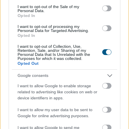
consent section.
I want to opt-out of the Sale of my
Personal Data.
Opted In
I want to opt-out of processing my
Personal Data for Targeted Advertising.
Opted In
I want to opt-out of Collection, Use,
Retention, Sale, and/or Sharing of my
Personal Data that Is Unrelated with the
Purposes for which it was collected.
Opted Out
Google consents
Látványosan felpörgött a kriptokártyák használata: a
I want to allow Google to enable storage
havi fizetési volumen már meghaladja a 759 millió
related to advertising like cookies on web or
dollárt, miközben a RedotPay vezeti a piacot, és egyre
device identifiers in apps.
több új szereplő szerez részesedést. A trend azt
mutatja, hogy a stabilcoinok egyre inkább kilépnek a
I want to allow my user data to be sent to
kriptotőzsdék világából, és valódi, mindennapi
Google for online advertising purposes.
fizetőeszközzé válhatnak.
I want to allow Google to send me