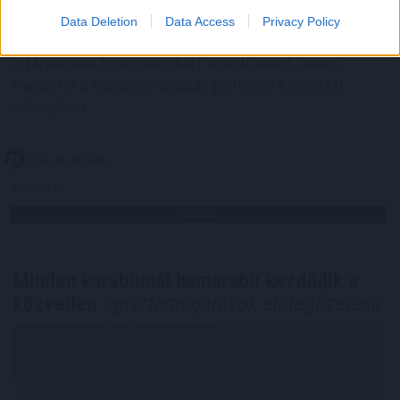
Data Deletion
Data Access
Privacy Policy
Folyik a vizsgálat és átvilágítás a közmédiánál - közölte
a társadalmi kapcsolatokért és kultúráért felelős
miniszter a Facebook-oldalán pénteken közzétett
videójában.
2026. 08. 08. 08:00
Megosztás:
TOVÁBB
Minden korábbinál hamarabb kezdődik a
közvetlen
agrártámogatások előlegfizetése