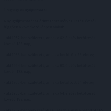
Öregségi nyugdíjkorhatár
A nyugdíjkorhatár az érintett személy születési évétől
függően a következőképpen alakul:
- aki 1952-ben született, annak a 62. életév betöltését
követő 183. nap,
- aki 1953-ban született, annak a betöltött 63. életév,
- aki 1954-ben született, annak a 63. életév betöltését
követő 183. nap,
- aki 1955-ben született, annak a betöltött 64. életév,
- aki 1956-ban született, annak a 64. életév betöltését
követő 183. nap,
- aki 1957-ben vagy később született, annak a betöltött 65.