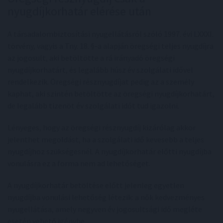
nyugdíjkorhatár elérése után
A társadalombiztosítási nyugellátásról szóló 1997. évi LXXXI.
törvény, vagyis a Tny. 18. §-a alapján öregségi teljes nyugdíjra
az jogosult, aki betöltötte a rá irányadó öregségi
nyugdíjkorhatárt, és legalább húsz év szolgálati idővel
rendelkezik. Öregségi résznyugdíjat pedig az a személy
kaphat, aki szintén betöltötte az öregségi nyugdíjkorhatárt,
de legalább tizenöt év szolgálati időt tud igazolni.
Lényeges, hogy az öregségi résznyugdíj kizárólag akkor
jelenthet megoldást, ha a szolgálati idő kevesebb a teljes
nyugdíjhoz szükségesnél. A nyugdíjkorhatár előtti nyugdíjba
vonulásra ez a forma nem ad lehetőséget.
A nyugdíjkorhatár betöltése előtt jelenleg egyetlen
nyugdíjba vonulási lehetőség létezik: a nők kedvezményes
nyugellátása, amely negyven év jogosultsági idő megléte
esetén vehető igénybe.