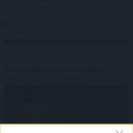
eleve erős a devizagyengüléstől és inflációtól való
félelem.
2026. 08. 08. 11:00
Megosztás:
TOVÁBB
Kétszázmillió forintos energetikai
fejlesztés kezdődött Békésen