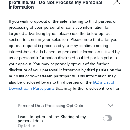
profitline.hu -
Do Not Process My Personal
Information
If you wish to opt-out of the sale, sharing to third parties, or
processing of your personal or sensitive information for
targeted advertising by us, please use the below opt-out
Kétszázmillió forint uniós támogatásból digitális
section to confirm your selection. Please note that after your
opt-out request is processed you may continue seeing
energiamenedzsment-rendszert alakítanak ki több
interest-based ads based on personal information utilized by
közintézményben és egyéb intézményben Békésen -
us or personal information disclosed to third parties prior to
tájékoztatta az önkormányzat az MTI-t.
your opt-out. You may separately opt-out of the further
disclosure of your personal information by third parties on the
IAB’s list of downstream participants. This information may
2026. 08. 08. 10:00
also be disclosed by us to third parties on the
IAB’s List of
Megosztás:
Downstream Participants
that may further disclose it to other
third parties.
TOVÁBB
Please note that this website/app uses one or more Google
Personal Data Processing Opt Outs
services and may gather and store information including but
Kilőtt a kriptokártyás fizetés: már
havi 759
not limited to your visit or usage behaviour. You may click to
I want to opt-out of the Sharing of my
personal data.
grant or deny consent to Google and its third-party tags to
millió dollár forog a piacon
Opted In
use your data for below specified purposes in below Google