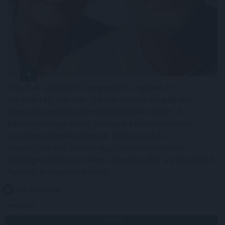
A férfiak számára is megnyitott, negyven év
jogosultsági idő után igénybe vehető nyugdíj első
pillantásra méltányos intézkedésnek tűnhet. A
háttérben meghúzódó pénzügyi következmények
azonban súlyosak lehetnek: Farkas András
nyugdíjszakértő szerint egy ilyen rendszer éves
költsége jelenlegi értéken számolva akár a 470 milliárd
forintot is meghaladhatná.
2026. 08. 08. 02:00
Megosztás:
TOVÁBB