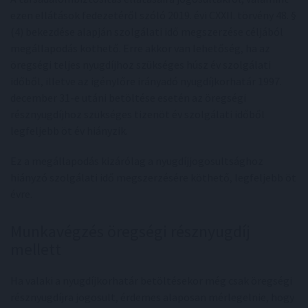
ezen ellátások fedezetéről szóló 2019. évi CXXII. törvény 48. §
(4) bekezdése alapján szolgálati idő megszerzése céljából
megállapodás köthető. Erre akkor van lehetőség, ha az
öregségi teljes nyugdíjhoz szükséges húsz év szolgálati
időből, illetve az igénylőre irányadó nyugdíjkorhatár 1997.
december 31-e utáni betöltése esetén az öregségi
résznyugdíjhoz szükséges tizenöt év szolgálati időből
legfeljebb öt év hiányzik.
Ez a megállapodás kizárólag a nyugdíjjogosultsághoz
hiányzó szolgálati idő megszerzésére köthető, legfeljebb öt
évre.
Munkavégzés öregségi résznyugdíj
mellett
Ha valaki a nyugdíjkorhatár betöltésekor még csak öregségi
résznyugdíjra jogosult, érdemes alaposan mérlegelnie, hogy