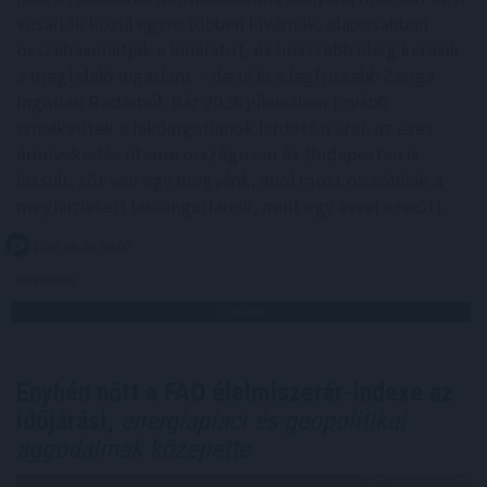
vásárlók közül egyre többen kivárnak, alaposabban
összehasonlítják a kínálatot, és hosszabb ideig keresik
a megfelelő ingatlant – derül ki a legfrissebb Zenga
Ingatlan Radarból. Bár 2026 júliusában tovább
emelkedtek a lakóingatlanok hirdetési árai, az éves
árnövekedés üteme országosan és Budapesten is
lassult, sőt van egy megyénk, ahol most olcsóbbak a
meghirdetett lakóingatlanok, mint egy évvel ezelőtt.
2026. 08. 08. 06:00
Megosztás:
TOVÁBB
Enyhén nőtt a FAO élelmiszerár-indexe az
időjárási,
energiapiaci és geopolitikai
aggodalmak közepette