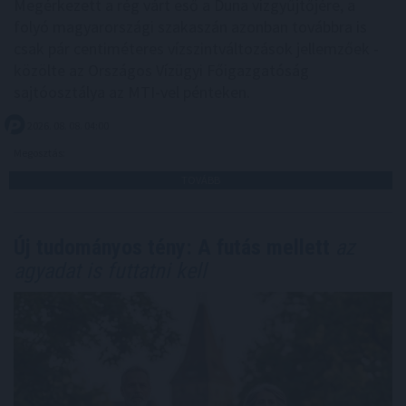
Megérkezett a rég várt eső a Duna vízgyűjtőjére, a
folyó magyarországi szakaszán azonban továbbra is
csak pár centiméteres vízszintváltozások jellemzőek -
közölte az Országos Vízügyi Főigazgatóság
sajtóosztálya az MTI-vel pénteken.
2026. 08. 08. 04:00
Megosztás:
TOVÁBB
Új tudományos tény: A futás mellett
az
agyadat is futtatni kell