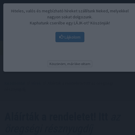
Hiteles, valós és megbízható híreket szállítunk Neked, melyekkel
nagyon sokat dolgozunk.
Kaphatunk cserébe egy LÁJK-ot? Köszönjük!
Lájkolom
Menü
Köszönöm, már like-oltam
Kezdőoldal
//
Hírek
// Aláírták a rendeletet! Itt az öregségi
résznyugdíj
Aláírták a rendeletet! Itt
az
öregségi résznyugdíj