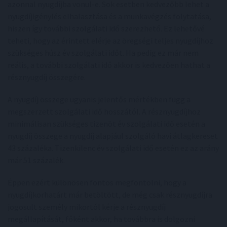
azonnal nyugdíjba vonul-e. Sok esetben kedvezőbb lehet a
nyugdíjigénylés elhalasztása és a munkavégzés folytatása,
hiszen így további szolgálati idő szerezhető. Ez lehetővé
teheti, hogy az érintett elérje az öregségi teljes nyugdíjhoz
szükséges húsz év szolgálati időt. Ha pedig ez már nem
reális, a további szolgálati idő akkor is kedvezően hathat a
résznyugdíj összegére.
A nyugdíj összege ugyanis jelentős mértékben függ a
megszerzett szolgálati idő hosszától. A résznyugdíjhoz
minimálisan szükséges tizenöt év szolgálati idő esetén a
nyugdíj összege a nyugdíj alapjául szolgáló havi átlagkereset
43 százaléka. Tizenkilenc év szolgálati idő esetén ez az arány
már 51 százalék.
Éppen ezért különösen fontos megfontolni, hogy a
nyugdíjkorhatárt már betöltött, de még csak résznyugdíjra
jogosult személy mikortól kérje a résznyugdíj
megállapítását, főként akkor, ha továbbra is dolgozni