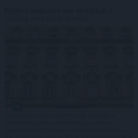
Ebben a megyében már olcsóbbak
a
lakások, mint tavaly ilyenkor
Míg év elején sokan attól tartottak, hogy idén is
jelentős drágulás lesz a lakáspiacon, mostanra
egyértelművé vált, hogy az árrobbanás kifulladt, és a
piac a fokozatos normalizálódás irányába mozdult el. A