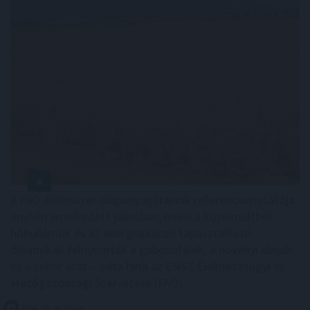
A FAO élelmiszer-alapanyagárainak referenciamutatója
enyhén emelkedett júliusban, mivel a közelmúltbeli
hőhullámok és az energiapiacon tapasztalható
dinamikák felnyomták a gabonafélék, a növényi olajok
és a cukor árát – adta hírül az ENSZ Élelmezésügyi és
Mezőgazdasági Szervezete (FAO).
2026. 08. 08. 05:00