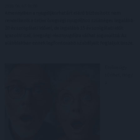
2026. 06. 07. 01:00
Amennyiben a nyugdíjkorhatárt elérő biztosított nem
rendelkezik a teljes öregségi nyugdíjhoz szükséges legalább
20 év szolgálati idővel, de legalább 15 év szolgálati időt
igazolni tud, öregségi résznyugdíjra válhat jogosulttá. Az
alábbiakban ennek legfontosabb szabályait foglaljuk össze.
Elsőre úgy
tűnhet, hogy
a