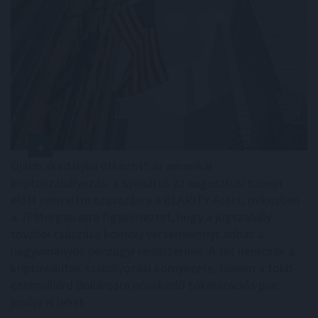
Újabb akadályba ütközött az amerikai
kriptoszabályozás: a Szenátus az augusztusi szünet
előtt nem vitte szavazásra a CLARITY Actet, miközben
a JPMorgan arra figyelmeztet, hogy a jogszabály
további csúszása komoly versenyelőnyt adhat a
hagyományos pénzügyi rendszernek. A tét nemcsak a
kriptovaluták szabályozási környezete, hanem a több
ezermilliárd dollárosra növekedő tokenizációs piac
jövője is lehet.