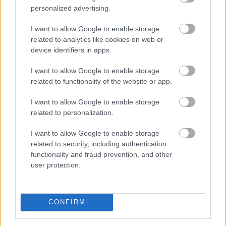
2026. 08. 08. 09:00
personalized advertising.
Megosztás:
I want to allow Google to enable storage
TOVÁBB
related to analytics like cookies on web or
device identifiers in apps.
I want to allow Google to enable storage
Tarr Zoltán: folyik a vizsgálat és
átvilágítás
related to functionality of the website or app.
a közmédiánál
I want to allow Google to enable storage
related to personalization.
I want to allow Google to enable storage
related to security, including authentication
functionality and fraud prevention, and other
user protection.
CONFIRM