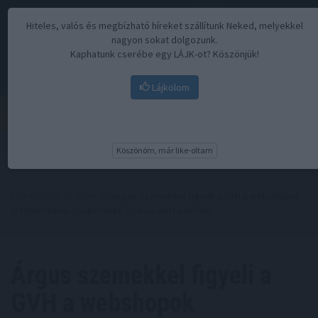
Hiteles, valós és megbízható híreket szállítunk Neked, melyekkel
nagyon sokat dolgozunk.
Kaphatunk cserébe egy LÁJK-ot? Köszönjük!
Lájkolom
Menü
Köszönöm, már like-oltam
Kezdőoldal
//
Hírek
// Árgus szemekkel figyeli a GVH a webshopok
árfeltüntetési gyakorlatát, eljárás alatt a Notino
Árgus szemekkel figyeli a
GVH a webshopok