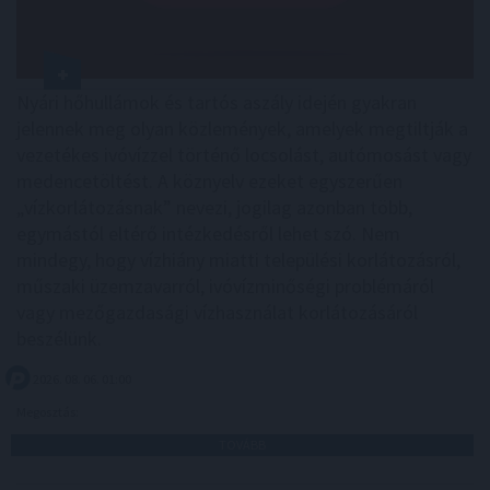
Nyári hőhullámok és tartós aszály idején gyakran
jelennek meg olyan közlemények, amelyek megtiltják a
vezetékes ivóvízzel történő locsolást, autómosást vagy
medencetöltést. A köznyelv ezeket egyszerűen
„vízkorlátozásnak” nevezi, jogilag azonban több,
egymástól eltérő intézkedésről lehet szó. Nem
mindegy, hogy vízhiány miatti települési korlátozásról,
műszaki üzemzavarról, ivóvízminőségi problémáról
vagy mezőgazdasági vízhasználat korlátozásáról
beszélünk.
2026. 08. 06. 01:00
Megosztás:
TOVÁBB