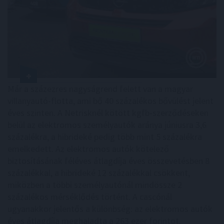
Már a százezres nagyságrend felett van a magyar
villanyautó-flotta, ami bő 40 százalékos bővülést jelent
éves szinten. A Netrisknél kötött kgfb-szerződéseken
belül az elektromos személyautók aránya júniusra 3,6
százalékra, a hibrideké pedig több mint 5 százalékra
emelkedett. Az elektromos autók kötelező
biztosításának féléves átlagdíja éves összevetésben 8
százalékkal, a hibrideké 12 százalékkal csökkent,
miközben a többi személyautónál mindössze 2
százalékos mérséklődés történt. A cascónál
ugyanakkor jelentős a különbség: az elektromos autók
éves átlagdíja meghaladta a 263 ezer forintot.