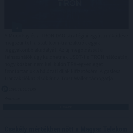
A MoonPay és a TRON DAO stratégiai együttműködése
megszünteti a stabilcoin-tranzakciók egyik
leggyakoribb akadályát. Az új megoldással a
felhasználók úgy küldhetnek USDT-t a TRON hálózatán,
hogy közben nem kell külön TRX-egyenleget
fenntartaniuk a hálózati díjak kifizetésére. A gasless
tranzakciókat elsőként a Trust Wallet támogatja.
2026. 08. 06. 08:00
Megosztás:
TOVÁBB
Csekély mértékben nőtt a Magyar Telekom