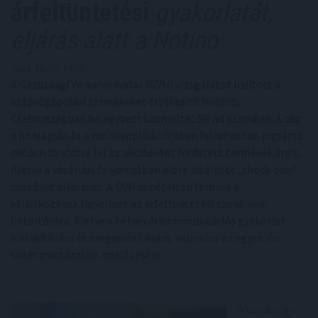
árfeltüntetési
gyakorlatát,
eljárás alatt a Notino
2024. 10. 02. 15:30
A Gazdasági Versenyhivatal (GVH) vizsgálatot indított a
szépségápolási termékeket értékesítő Notino,
Csehországban bejegyzett üzemeltetőjével szemben. A cég
a honlapján és a mobilapplikációjában feltehetően jogsértő
módon tüntette fel az akciósként hirdetett termékek árait,
illetve a vásárlási folyamatban előre kitöltött „check-box”
mezőket alkalmaz. A GVH ismételten felhívja a
vállalkozások figyelmét az árfeltüntetési szabályok
betartására, illetve a helyes árkommunikációs gyakorlat
kialakítására és megvalósítására, valamint az egyes, ún.
sötét mintázatok mellőzésére.
A Gazdasági