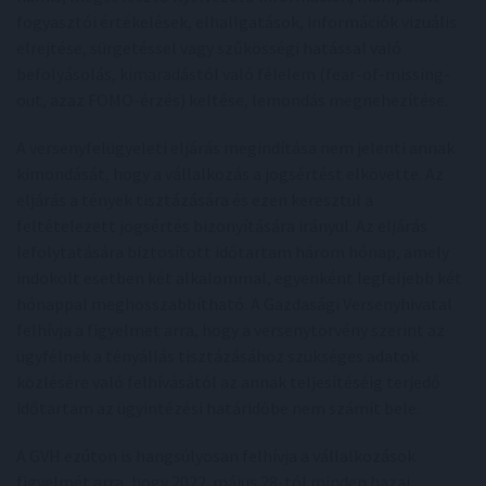
fogyasztói értékelések, elhallgatások, információk vizuális
elrejtése, sürgetéssel vagy szűkösségi hatással való
befolyásolás, kimaradástól való félelem (fear-of-missing-
out, azaz FOMO-érzés) keltése, lemondás megnehezítése.
A versenyfelügyeleti eljárás megindítása nem jelenti annak
kimondását, hogy a vállalkozás a jogsértést elkövette. Az
eljárás a tények tisztázására és ezen keresztül a
feltételezett jogsértés bizonyítására irányul. Az eljárás
lefolytatására biztosított időtartam három hónap, amely
indokolt esetben két alkalommal, egyenként legfeljebb két
hónappal meghosszabbítható. A Gazdasági Versenyhivatal
felhívja a figyelmet arra, hogy a versenytörvény szerint az
ügyfélnek a tényállás tisztázásához szükséges adatok
közlésére való felhívásától az annak teljesítéséig terjedő
időtartam az ügyintézési határidőbe nem számít bele.
A GVH ezúton is hangsúlyosan felhívja a vállalkozások
figyelmét arra, hogy 2022. május 28-tól minden hazai