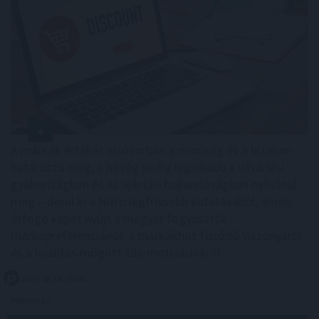
A márkák értékét elsősorban a minőség és a bizalom
határozza meg, a hűség pedig leginkább a vásárlási
gyakoriságban és az ajánlási hajlandóságban nyilvánul
meg – derül ki a Nitro legfrissebb kutatásából, amely
átfogó képet nyújt a magyar fogyasztók
márkapreferenciáiról, a márkákhoz fűződő viszonyáról
és a lojalitás mögött álló motivációkról.
2026. 08. 06. 05:00
Megosztás: