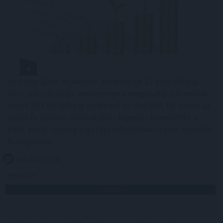
Az Erste Bank működési eredménye 11 százalékkal
nőtt, adózás utáni eredménye a magasabb adóterhek
miatt 20 százalékkal csökkent az idei első fél évben az
előző év azonos időszakához képest - ismertette a
bank elnök-vezérigazgatója sajtótájékoztatón szerdán
Budapesten.
2026. 08. 05. 17:00
Megosztás:
TOVÁBB