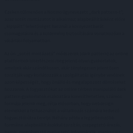
Ezeken túlmenően a Notino úgynevezett „dark pattern-t”,
azaz sötét mintázatot is alkalmaz; alapbeállításként előre
„kipipált” lehetőséget használ a környezetbarát
csomagolásra és a küldemény biztosítására vonatkozóan a
vásárlási folyamatban.
Az ún. „sötét mintázatú” módszerek (dark pattern) az online
platformok interfészein megjelenő olyan gyakorlatok,
amelyek akár szándékosan, akár ténylegesen jelentősen
torzítják vagy korlátozzák a szolgáltatás igénybe vevőinek
azon képességét, hogy önálló és megalapozott döntéseket
hozzanak. A fogyasztókat az online térben manipuláló dark
pattern gyakorlatok eszköztára kimeríthetetlen, számos
formája jelenik meg, célja elősorban, hogy webdesign
elemekkel a felhasználót a vállalkozás számára kedvező
fogyasztói útra terelje. Néhány példa a legjellemzőbb
formáira: alapbeállításokkal torzítás, csepegtető árazás,
hamis, megtévesztő nyelvezetű információk, manipulált