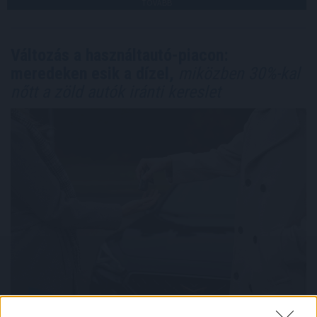
TOVÁBB
Változás a használtautó-piacon:
meredeken esik a dízel,
miközben 30%-kal
nőtt a zöld autók iránti kereslet