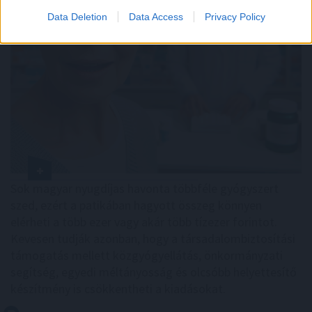
Data Deletion
Data Access
Privacy Policy
Sok magyar nyugdíjas havonta többféle gyógyszert
szed, ezért a patikában hagyott összeg könnyen
elérheti a több ezer vagy akár több tízezer forintot.
Kevesen tudják azonban, hogy a társadalombiztosítási
támogatás mellett közgyógyellátás, önkormányzati
segítség, egyedi méltányosság és olcsóbb helyettesítő
készítmény is csökkentheti a kiadásokat.