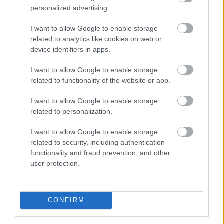
rendszer kialakítása a szakmai ajánlások és piaci
personalized advertising.
visszajelzések figyelembevételével, független
szakértők támogatásával történik.
I want to allow Google to enable storage
related to analytics like cookies on web or
2026. 08. 06. 03:00
device identifiers in apps.
Megosztás:
I want to allow Google to enable storage
TOVÁBB
related to functionality of the website or app.
I want to allow Google to enable storage
related to personalization.
Így kaphat egy magyar nyugdíjas
olcsóbban
gyógyszert - 7 lehetőség
I want to allow Google to enable storage
related to security, including authentication
functionality and fraud prevention, and other
user protection.
CONFIRM