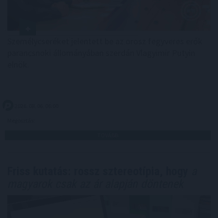
Személycseréket jelentett be az orosz fegyveres erők
parancsnoki állományában szerdán Vlagyimir Putyin
elnök.
2026. 08. 06. 06:00
Megosztás:
TOVÁBB
Friss kutatás: rossz sztereotípia, hogy
a
magyarok csak az ár alapján döntenek