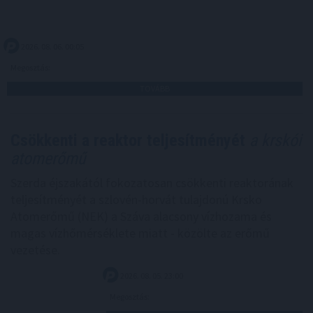
2026. 08. 06. 00:05
Megosztás:
TOVÁBB
Csökkenti a reaktor teljesítményét
a krskói
atomerőmű
Szerda éjszakától fokozatosan csökkenti reaktorának
teljesítményét a szlovén-horvát tulajdonú Krsko
Atomerőmű (NEK) a Száva alacsony vízhozama és
magas vízhőmérséklete miatt - közölte az erőmű
vezetése.
2026. 08. 05. 23:00
Megosztás: