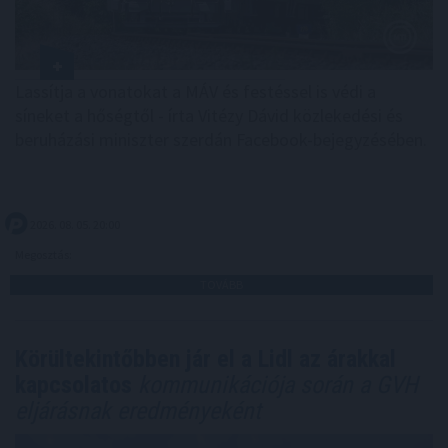
Lassítja a vonatokat a MÁV és festéssel is védi a
síneket a hőségtől - írta Vitézy Dávid közlekedési és
beruházási miniszter szerdán Facebook-bejegyzésében.
2026. 08. 05. 20:00
Megosztás:
TOVÁBB
Körültekintőbben jár el a Lidl az árakkal
kapcsolatos
kommunikációja során a GVH
eljárásnak eredményeként