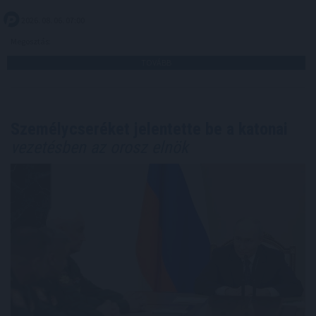
2026. 08. 06. 07:00
Megosztás:
TOVÁBB
Személycseréket jelentette be a katonai
vezetésben az orosz elnök