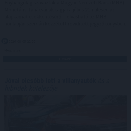
Enyhangúlag szavaztak a Magyar Nemzeti Bank (MNB)
Monetáris Tanácsának tagjai a július 21-i ülésen az
alapkamat csökkentéséről - olvasható az MNB
honlapján szerdán közzétett rövidített jegyzőkönyvben.
2026. 08. 05. 22:00
Megosztás:
TOVÁBB
Jóval olcsóbb lett a villanyautók
és a
hibridek kötelezője