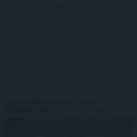
szemben. Vélhetően mindhárom cég – a CCC, az Answear és
az About You – megtévesztette a vásárlókat az akciós árai
feltüntetése során. A fentiek közül elsőként befejezett
vizsgálatot 2024. szeptember 27-én, a CCC Kft.
kötelezettségvállalásának elfogadásával zárta le a GVH.
Zuhan a BIRS kamatráta: mikor
csökkenhetnek
végre a lakáshitelkamatok?