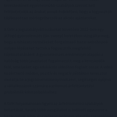
kereskedőnek egyértelműbb szabályok szerint kell
feltüntetniük az árakat annak érdekében, hogy a fogyasztók
tájékozottan mérlegelhessék az akciós ajánlatokat.
A GVH a jogszabályváltozásokat követően 2022-ben egy
átfogó gyorselemzés (ún. sweep) keretében vizsgálta meg,
hogy a ruházati termékeket forgalmazó hazai webshopok
milyen lépéseket tettek a fogyasztók megfelelő
tájékoztatásáért. A gyorselemzés eredményei alapján a
hatóság több javaslatot fogalmazott meg a kereskedők
felé, amelyeket egy edukációs videóban foglalt össze. A videó
közérthető módon, pozitív és negatív példákon keresztül
mutatja be a jogi követelményrendszert, segítséget nyújtva
a vállalkozások számára a jellemző árfeltüntetési
problémák kiküszöböléséhez.
A GVH folyamatosan figyeli az árfeltüntetési szabályok
betartását, tavaly több vizsgálatot is indított egyszerre a
hazai online ruha- és cipőkereskedelem jelentős szereplőivel