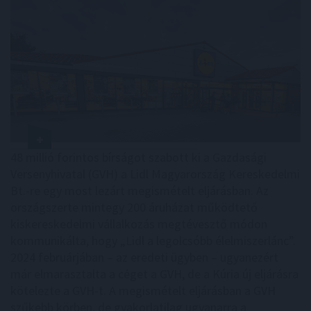
48 millió forintos bírságot szabott ki a Gazdasági
Versenyhivatal (GVH) a Lidl Magyarország Kereskedelmi
Bt.-re egy most lezárt megismételt eljárásban. Az
országszerte mintegy 200 áruházat működtető
kiskereskedelmi vállalkozás megtévesztő módon
kommunikálta, hogy „Lidl a legolcsóbb élelmiszerlánc”.
2024 februárjában – az eredeti ügyben – ugyanezért
már elmarasztalta a céget a GVH, de a Kúria új eljárásra
kötelezte a GVH-t. A megismételt eljárásban a GVH
szűkebb körben, de gyakorlatilag ugyanarra a