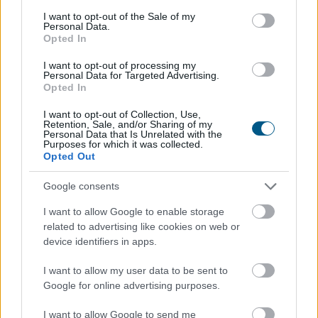
consent section.
I want to opt-out of the Sale of my
Personal Data.
Opted In
I want to opt-out of processing my
Personal Data for Targeted Advertising.
Opted In
I want to opt-out of Collection, Use,
Retention, Sale, and/or Sharing of my
Personal Data that Is Unrelated with the
Purposes for which it was collected.
Opted Out
Google consents
Az átláthatóság, a szakmai minőség és a verseny
I want to allow Google to enable storage
erősítése érdekében új marketing és kommunikációs
related to advertising like cookies on web or
ügynökségi struktúrát alakít ki a Szerencsejáték Zrt. A
device identifiers in apps.
társaság a következő időszakban több lépcsőben
I want to allow my user data to be sent to
meghirdetett pályázatokon keresztül választja ki a
Google for online advertising purposes.
marketing-, a média-, a nyomdai, a PR, a social,
valamint a rendezvényszervező ügynökségeit. Az új
I want to allow Google to send me