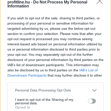
Tovább gyorsul a hajtásláncok szerkezeti átalakulása a
profitline.hu -
Do Not Process My Personal
Information
hazai használtautó-piacon a Használtautó.hu
legfrissebb, júliusi statisztikái szerint. Egyetlen év alatt
If you wish to opt-out of the sale, sharing to third parties, or
több mint 12,5 ezer érdeklődőt* veszítettek a
processing of your personal or sensitive information for
dízelüzemű autók, miközben a villamosított
targeted advertising by us, please use the below opt-out
hajtásláncok (tisztán elektromos és hibrid modellek)
section to confirm your selection. Please note that after your
iránti vásárlói kereslet több mint 30%-os ugrással
opt-out request is processed you may continue seeing
megközelítette a havi 49 ezres határt. A piac alapját
interest-based ads based on personal information utilized by
jelentő benzines szegmens változatlanul szilárd bázist
us or personal information disclosed to third parties prior to
mutat.
your opt-out. You may separately opt-out of the further
disclosure of your personal information by third parties on the
2026. 08. 06. 04:00
IAB’s list of downstream participants. This information may
also be disclosed by us to third parties on the
IAB’s List of
Megosztás:
Downstream Participants
that may further disclose it to other
TOVÁBB
third parties.
Please note that this website/app uses one or more Google
Personal Data Processing Opt Outs
services and may gather and store information including but
Átalakítja ügynökségi modelljét
a
not limited to your visit or usage behaviour. You may click to
I want to opt-out of the Sharing of my
Szerencsejáték Zrt.
personal data.
grant or deny consent to Google and its third-party tags to
Opted In
use your data for below specified purposes in below Google