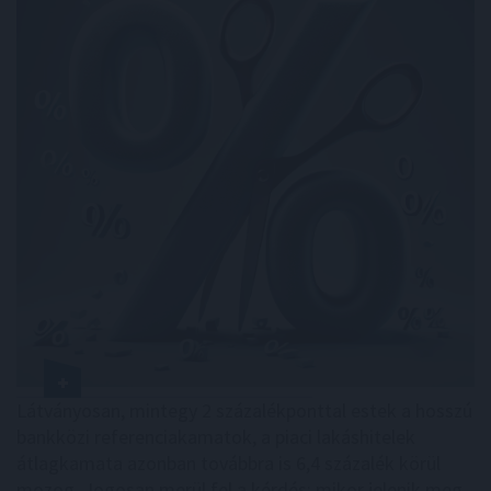
Látványosan, mintegy 2 százalékponttal estek a hosszú
bankközi referenciakamatok, a piaci lakáshitelek
átlagkamata azonban továbbra is 6,4 százalék körül
mozog. Jogosan merül fel a kérdés: mikor jelenik meg