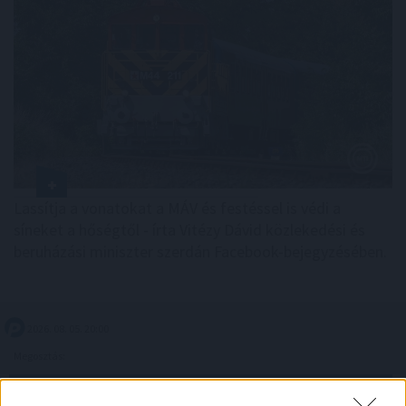
Lassítja a vonatokat a MÁV és festéssel is védi a
síneket a hőségtől - írta Vitézy Dávid közlekedési és
beruházási miniszter szerdán Facebook-bejegyzésében.
2026. 08. 05. 20:00
Megosztás:
TOVÁBB