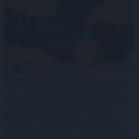
A magyar háztartások közvetlen tőzsdei
részvényvagyona hat év alatt több mint négyszeresére
nőtt, és először közelítette meg a 4 ezer milliárd
forintot. Ezzel párhuzamosan a részvények aránya a
teljes pénzügyi vagyonon belül 3 százalék fölé
emelkedett, ami a lakossági megtakarítások
szerkezetének fokozatos átalakulását jelzi. A K&H
Értékpapír elemzése szerint ez arra utal, hogy a hazai
megtakarítók egyre nagyobb nyitottságot mutatnak a