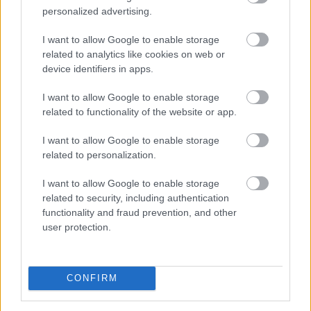
personalized advertising.
I want to allow Google to enable storage
related to analytics like cookies on web or
device identifiers in apps.
I want to allow Google to enable storage
related to functionality of the website or app.
I want to allow Google to enable storage
related to personalization.
48 millió forintos bírságot szabott ki a Gazdasági
I want to allow Google to enable storage
Versenyhivatal (GVH) a Lidl Magyarország Kereskedelmi
related to security, including authentication
Bt.-re egy most lezárt megismételt eljárásban. Az
functionality and fraud prevention, and other
országszerte mintegy 200 áruházat működtető
user protection.
kiskereskedelmi vállalkozás megtévesztő módon
kommunikálta, hogy „Lidl a legolcsóbb élelmiszerlánc”.
2024 februárjában – az eredeti ügyben – ugyanezért
CONFIRM
már elmarasztalta a céget a GVH, de a Kúria új eljárásra
kötelezte a GVH-t. A megismételt eljárásban a GVH