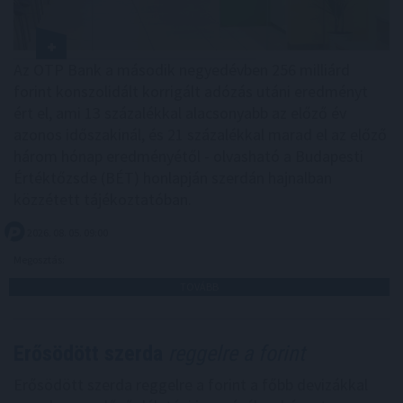
Az OTP Bank a második negyedévben 256 milliárd
forint konszolidált korrigált adózás utáni eredményt
ért el, ami 13 százalékkal alacsonyabb az előző év
azonos időszakinál, és 21 százalékkal marad el az előző
három hónap eredményétől - olvasható a Budapesti
Értéktőzsde (BÉT) honlapján szerdán hajnalban
közzétett tájékoztatóban.
2026. 08. 05. 09:00
Megosztás:
TOVÁBB
Erősödött szerda
reggelre a forint
Erősödött szerda reggelre a forint a főbb devizákkal