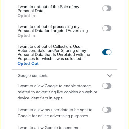
consent section.
I want to opt-out of the Sale of my
Personal Data.
Opted In
Új mérföldkőhöz érkezett az euróhoz kötött
stabilcoinok szektora: teljes piaci kapitalizációjuk
I want to opt-out of processing my
Personal Data for Targeted Advertising.
augusztus 5-én meghaladta a 810 millió dollárt. A
Opted In
növekedés legnagyobb nyertese a Circle által
kibocsátott EURC, amely egymaga a piac közel
I want to opt-out of Collection, Use,
Retention, Sale, and/or Sharing of my
kétharmadát ellenőrzi, miközben az Ethereum továbbra
Personal Data that Is Unrelated with the
Purposes for which it was collected.
is a digitális eurók legfontosabb blokklánca.
Opted Out
2026. 08. 05. 19:00
Google consents
Megosztás:
I want to allow Google to enable storage
TOVÁBB
related to advertising like cookies on web or
device identifiers in apps.
Körültekintőbben jár el a Lidl az árakkal
I want to allow my user data to be sent to
kapcsolatos
kommunikációja során a GVH
Google for online advertising purposes.
eljárásnak eredményeként
I want to allow Google to send me