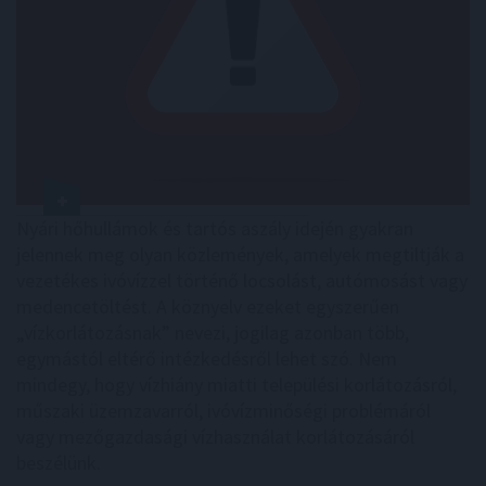
Nyári hőhullámok és tartós aszály idején gyakran
jelennek meg olyan közlemények, amelyek megtiltják a
vezetékes ivóvízzel történő locsolást, autómosást vagy
medencetöltést. A köznyelv ezeket egyszerűen
„vízkorlátozásnak” nevezi, jogilag azonban több,
egymástól eltérő intézkedésről lehet szó. Nem
mindegy, hogy vízhiány miatti települési korlátozásról,
műszaki üzemzavarról, ivóvízminőségi problémáról
vagy mezőgazdasági vízhasználat korlátozásáról
beszélünk.