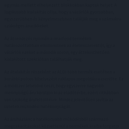
egymás mellett elhelyezett blokkokban kaptak helyet. A
logikusabb kialakítás célja, hogy a vásárlók gyorsabban,
egyszerűbben és kényelmesebben találják meg a számukra
szükséges árucikkeket.
Az átrendezés nyomán a nearfood termékek
határozottabban elkülönülnek az élelmiszerektől, így a
vásárlók ezeket a második soron, egy áttekinthetően
kialakított szekcióban találhatják meg.
Az átalakítás részeként az ALDI több termék esetében a
korábbi polcos kihelyezést raklapos megoldásra cserélte. Ez
a módszer lehetővé teszi, hogy egyszerre nagyobb
mennyiségű áru kerüljön ki az eladótérbe, ezért ritkábban
van szükség árufeltöltésre. Mindez jelentősen javítja az
üzletek működési hatékonyságát.
Az áruházlánc a hatékonyabb működésből származó
megtakarításokat közvetlenül a termékek áraiba forgatja