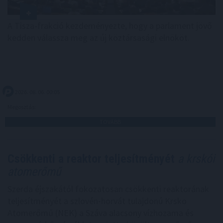
A Tisza-frakció kezdeményezte, hogy a parlament jövő
kedden válassza meg az új köztársasági elnököt.
2026. 08. 06. 00:05
Megosztás:
TOVÁBB
Csökkenti a reaktor teljesítményét
a krskói
atomerőmű
Szerda éjszakától fokozatosan csökkenti reaktorának
teljesítményét a szlovén-horvát tulajdonú Krsko
Atomerőmű (NEK) a Száva alacsony vízhozama és