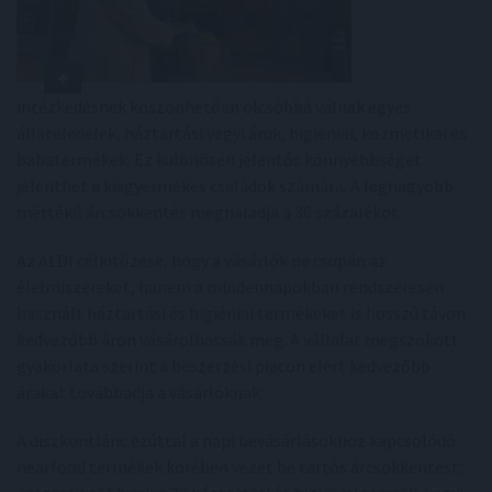
intézkedésnek köszönhetően olcsóbbá válnak egyes
állateledelek, háztartási vegyi áruk, higiéniai, kozmetikai és
babatermékek. Ez különösen jelentős könnyebbséget
jelenthet a kisgyermekes családok számára. A legnagyobb
mértékű árcsökkentés meghaladja a 30 százalékot.
Az ALDI célkitűzése, hogy a vásárlók ne csupán az
élelmiszereket, hanem a mindennapokban rendszeresen
használt háztartási és higiéniai termékeket is hosszú távon
kedvezőbb áron vásárolhassák meg. A vállalat megszokott
gyakorlata szerint a beszerzési piacon elért kedvezőbb
árakat továbbadja a vásárlóknak.
A diszkontlánc ezúttal a napi bevásárlásokhoz kapcsolódó
nearfood termékek körében vezet be tartós árcsökkentést: