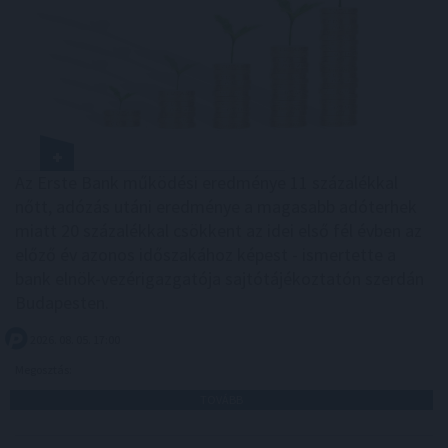
Az Erste Bank működési eredménye 11 százalékkal
nőtt, adózás utáni eredménye a magasabb adóterhek
miatt 20 százalékkal csökkent az idei első fél évben az
előző év azonos időszakához képest - ismertette a
bank elnök-vezérigazgatója sajtótájékoztatón szerdán
Budapesten.
2026. 08. 05. 17:00
Megosztás:
TOVÁBB