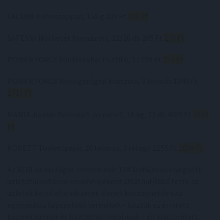
LACURA Krémszappan, 150 g 209 Ft
195 Ft
SATESSA Női betét formázott, 12/20 db 265 Ft
239 Ft
POWER FORCE Fürdőszobai tisztító, 1 l 799 Ft
729 Ft
POWER FORCE Mosogatógép kapszula, 3 kamrás 1849 Ft
1715 Ft
MAMIA Jumbo Pelenka 5-ös méret, 16 kg, 72 db 4089 Ft
3949
Ft
KOKETT Toalettpapír, 10 tekercs, 3 rétegű 1155 Ft
1099 Ft
Az ALDI az országos szinten már 124 áruházban elvégzett
üzletátalakítások eredményeként átláthatóbbá tette az
üzletek belső elrendezését. Ennek köszönhetően az
egymáshoz kapcsolódó termékek – köztük az érintett
kozmetikumok és háztartási vegyi áruk – jól elkülönített,