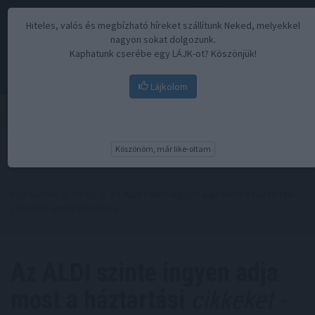
Hiteles, valós és megbízható híreket szállítunk Neked, melyekkel
nagyon sokat dolgozunk.
Kaphatunk cserébe egy LÁJK-ot? Köszönjük!
Lájkolom
Menü
Köszönöm, már like-oltam
Kezdőoldal
//
Hírek
// Az ALDI szinte ingyen adja most a háztartási
cikkeket - mutatjuk miket
Az ALDI szinte ingyen adja
most a háztartási
cikkeket -