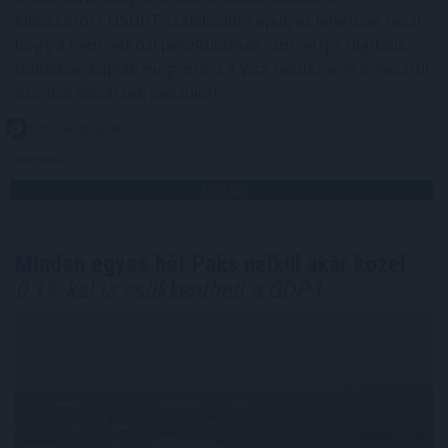
kibocsátott USDPT stabilcoinra épül, és lehetővé teszi,
hogy a nemzetközi pénzküldések címzettjei digitális
dollárban kapják meg, majd a Visa rendszerén keresztül
azonnal elköltsék pénzüket.
2026. 08. 05. 16:00
Megosztás:
TOVÁBB
Minden egyes hét Paks nélkül akár közel
0,1%-kal is csökkentheti a GDP-t