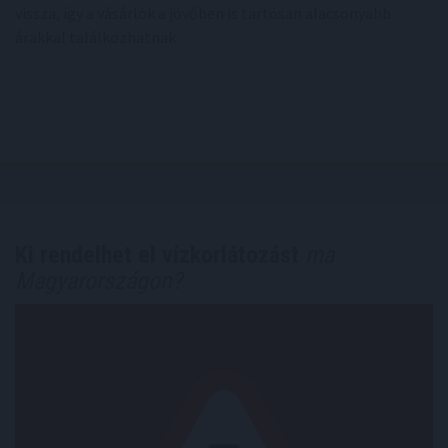
vissza, így a vásárlók a jövőben is tartósan alacsonyabb
árakkal találkozhatnak.
Ki rendelhet el vízkorlátozást
ma
Magyarországon?