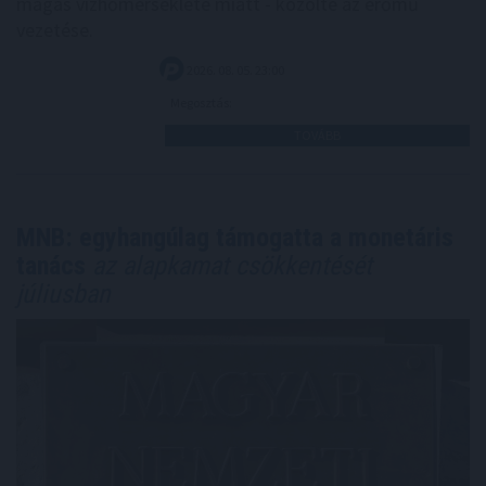
magas vízhőmérséklete miatt - közölte az erőmű
vezetése.
2026. 08. 05. 23:00
Megosztás:
TOVÁBB
MNB: egyhangúlag támogatta a monetáris
tanács
az alapkamat csökkentését
júliusban