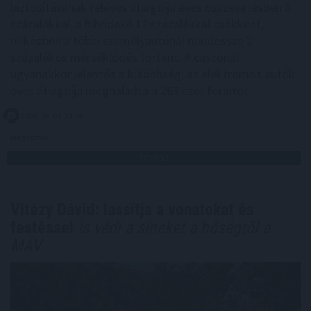
biztosításának féléves átlagdíja éves összevetésben 8
százalékkal, a hibrideké 12 százalékkal csökkent,
miközben a többi személyautónál mindössze 2
százalékos mérséklődés történt. A cascónál
ugyanakkor jelentős a különbség: az elektromos autók
éves átlagdíja meghaladta a 263 ezer forintot.
2026. 08. 05. 21:00
Megosztás:
TOVÁBB
Vitézy Dávid: lassítja a vonatokat és
festéssel
is védi a síneket a hőségtől a
MÁV