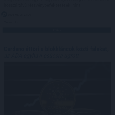
hosszú távú részvénybefektetések iránt.
2026. 08. 05. 13:00
Megosztás:
TOVÁBB
Cardano áttöri a blokkláncok közti falakat,
az ADA egyhavi csúcsra ugrott