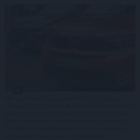
Már a százezres nagyságrend felett van a magyar
villanyautó-flotta, ami bő 40 százalékos bővülést jelent
éves szinten. A Netrisknél kötött kgfb-szerződéseken
belül az elektromos személyautók aránya júniusra 3,6
százalékra, a hibrideké pedig több mint 5 százalékra
emelkedett. Az elektromos autók kötelező