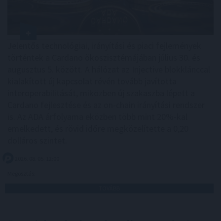
Jelentős technológiai, irányítási és piaci fejlemények
történtek a Cardano ökoszisztémájában július 30. és
augusztus 5. között. A hálózat az Injective blokklánccal
kialakított új kapcsolat révén tovább javította
interoperabilitását, miközben új szakaszba lépett a
Cardano fejlesztése és az on-chain irányítási rendszer
is. Az ADA árfolyama eközben több mint 20%-kal
emelkedett, és rövid időre megközelítette a 0,20
dolláros szintet.
2026. 08. 05. 12:00
Megosztás:
TOVÁBB