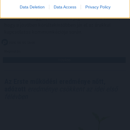
szűkebb körben, de gyakorlatilag ugyanarra a
Data Deletion
Data Access
Privacy Policy
megállapításra jutott. A cég együttműködött a
versenyhatósággal, elismerte a jogsértést és vállalta,
hogy a jövőben körültekintőbben jár el az árakkal
kapcsolatos kommunikációja során.
2026. 08. 05. 18:00
Megosztás:
TOVÁBB
Az Erste működési eredménye nőtt,
adózott
eredménye csökkent az idei első
félévben