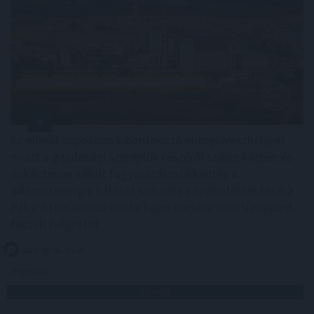
Az elmúlt napokban kibontakozó energiavészhelyzet
miatt a gazdasági szereplők részéről széles körben és
önkéntesen vállalt fogyasztáscsökkentés a
villamosenergia hálózat számára kezelhetőbbé teszi a
Paksi Atomerőmű szinte teljes kiesése miatti roppant
feszült helyzetet.
2026. 08. 05. 15:00
Megosztás:
TOVÁBB