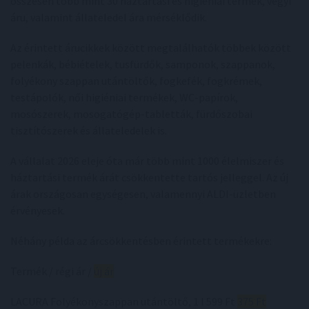
összesen több mint 30 háztartási és higiéniai termék, vegyi
áru, valamint állateledel ára mérséklődik.
Az érintett árucikkek között megtalálhatók többek között
pelenkák, bébiételek, tusfürdők, samponok, szappanok,
folyékony szappan utántöltők, fogkefék, fogkrémek,
testápolók, női higiéniai termékek, WC-papírok,
mosószerek, mosogatógép-tabletták, fürdőszobai
tisztítószerek és állateledelek is.
A vállalat 2026 eleje óta már több mint 1000 élelmiszer és
háztartási termék árát csökkentette tartós jelleggel. Az új
árak országosan egységesen, valamennyi ALDI-üzletben
érvényesek.
Néhány példa az árcsökkentésben érintett termékekre:
Termék / régi ár /
új ár
LACURA Folyékonyszappan utántöltő, 1 l 599 Ft
375 Ft