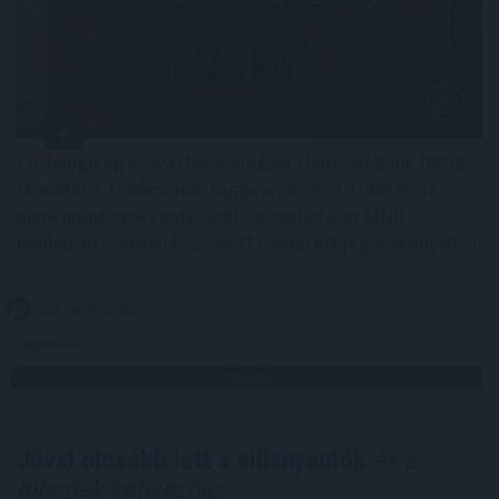
Enyhangúlag szavaztak a Magyar Nemzeti Bank (MNB)
Monetáris Tanácsának tagjai a július 21-i ülésen az
alapkamat csökkentéséről - olvasható az MNB
honlapján szerdán közzétett rövidített jegyzőkönyvben.
2026. 08. 05. 22:00
Megosztás:
TOVÁBB
Jóval olcsóbb lett a villanyautók
és a
hibridek kötelezője