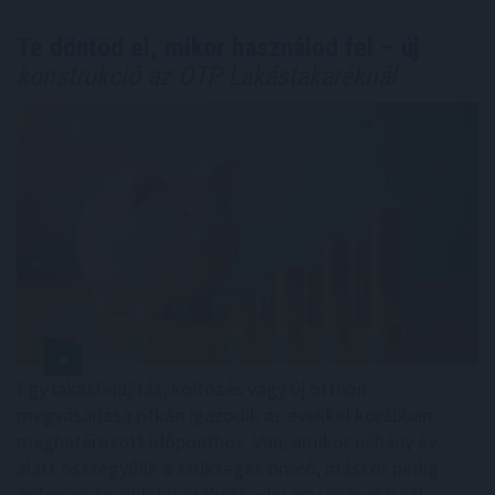
Te döntöd el, mikor használod fel – új
konstrukció az OTP Lakástakaréknál
Egy lakásfelújítás, költözés vagy új otthon
megvásárlása ritkán igazodik az évekkel korábban
meghatározott időponthoz. Van, amikor néhány év
alatt összegyűlik a szükséges önerő, máskor pedig
érdemes tovább takarékoskodni egy nagyobb cél