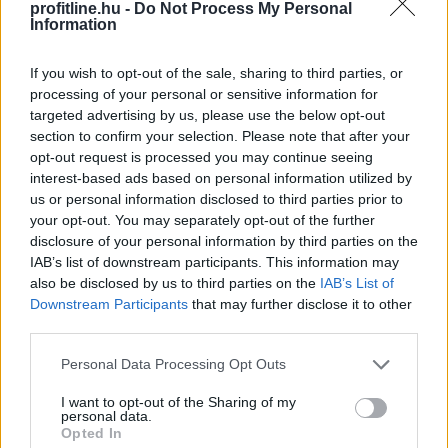
profitline.hu -
Do Not Process My Personal
Information
Átlépte a 810 millió dollárt az eurós
stabilcoinok
piaca, az EURC toronymagasan
If you wish to opt-out of the sale, sharing to third parties, or
processing of your personal or sensitive information for
vezet
targeted advertising by us, please use the below opt-out
section to confirm your selection. Please note that after your
opt-out request is processed you may continue seeing
interest-based ads based on personal information utilized by
us or personal information disclosed to third parties prior to
your opt-out. You may separately opt-out of the further
disclosure of your personal information by third parties on the
IAB’s list of downstream participants. This information may
also be disclosed by us to third parties on the
IAB’s List of
Downstream Participants
that may further disclose it to other
third parties.
Please note that this website/app uses one or more Google
Personal Data Processing Opt Outs
services and may gather and store information including but
not limited to your visit or usage behaviour. You may click to
I want to opt-out of the Sharing of my
personal data.
grant or deny consent to Google and its third-party tags to
Opted In
use your data for below specified purposes in below Google