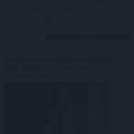
szemben az előző délutáni jegyzéséhez képest a
nemzetközi devizakereskedelemben.
2026. 08. 05. 08:30
Megosztás:
TOVÁBB
A dolgozók 94 százaléka fáradtsággal
küzd, mégis
csak minden hatodik kér
munkahelyi segítséget