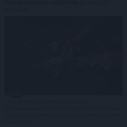
Gyorsjelentések repítették
az európai
piacokat
Kedvező hangulat jellemezte az európai
részvénypiacokat, a befektetők figyelmét elsősorban a
vállalati gyorsjelentések és a javuló eredménykilátások
kötötték le.