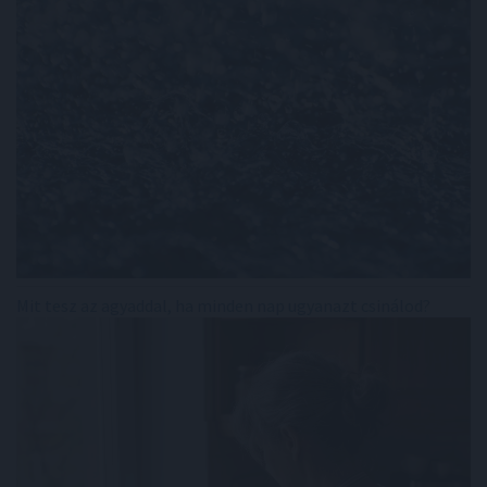
Mit tesz az agyaddal, ha minden nap ugyanazt csinálod?