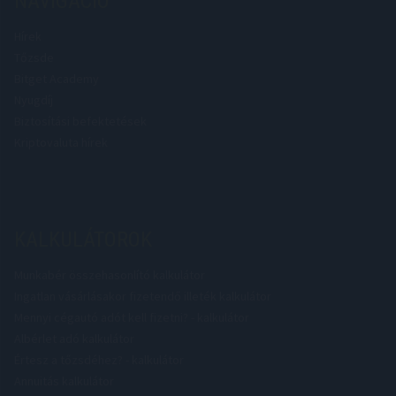
NAVIGÁCIÓ
Hírek
Tőzsde
Bitget Academy
Nyugdíj
Biztosítási befektetések
Kriptovaluta hírek
KALKULÁTOROK
Munkabér összehasonlító kalkulátor
Ingatlan vásárlásakor fizetendő illeték kalkulátor
Mennyi cégautó adót kell fizetni? - kalkulátor
Albérlet adó kalkulátor
Értesz a tőzsdéhez? - kalkulátor
Annuitás kalkulátor