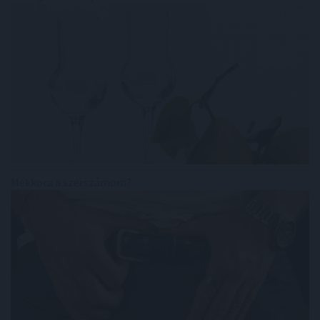
Mekkora a szerszámom?