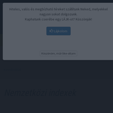
Hiteles, valós és megbízható híreket szállítunk Neked, melyekkel
nagyon sokat dolgozunk.
Kaphatunk cserébe egy LÁJK-ot? Köszönjük!
Lájkolom
Menü
Köszönöm, már like-oltam
Kezdőoldal
Nemzetközi indexek