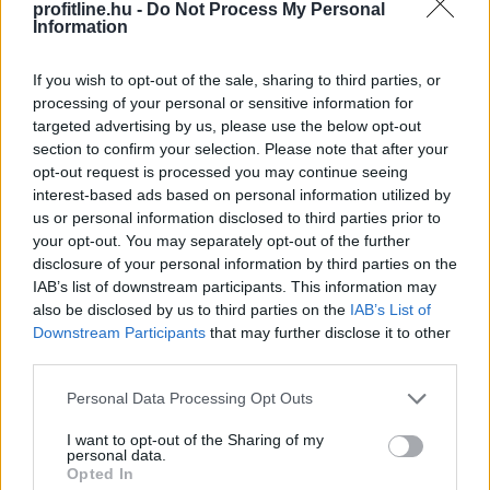
profitline.hu -
Do Not Process My Personal
Information
If you wish to opt-out of the sale, sharing to third parties, or
processing of your personal or sensitive information for
targeted advertising by us, please use the below opt-out
section to confirm your selection. Please note that after your
opt-out request is processed you may continue seeing
interest-based ads based on personal information utilized by
us or personal information disclosed to third parties prior to
your opt-out. You may separately opt-out of the further
disclosure of your personal information by third parties on the
Kilőtt a kriptokártyás fizetés: már havi 759 millió dollár
IAB’s list of downstream participants. This information may
forog a piacon
also be disclosed by us to third parties on the
IAB’s List of
Downstream Participants
that may further disclose it to other
third parties.
Please note that this website/app uses one or more Google
Personal Data Processing Opt Outs
services and may gather and store information including but
not limited to your visit or usage behaviour. You may click to
I want to opt-out of the Sharing of my
personal data.
grant or deny consent to Google and its third-party tags to
Opted In
use your data for below specified purposes in below Google