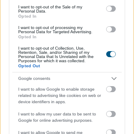
consent section.
I want to opt-out of the Sale of my
Personal Data.
Opted In
I want to opt-out of processing my
Personal Data for Targeted Advertising.
Tarr Zoltán: folyik a vizsgálat és átvilágítás a közmédiánál
Opted In
I want to opt-out of Collection, Use,
Retention, Sale, and/or Sharing of my
Personal Data that Is Unrelated with the
Purposes for which it was collected.
Opted Out
Google consents
I want to allow Google to enable storage
related to advertising like cookies on web or
device identifiers in apps.
I want to allow my user data to be sent to
Google for online advertising purposes.
Minden korábbinál hamarabb kezdődik a közvetlen
I want to allow Google to send me
agrártámogatások előlegfizetése