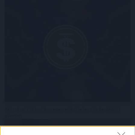
Kétszázmillió forintos energetikai fejlesztés kezdődött
Békésen