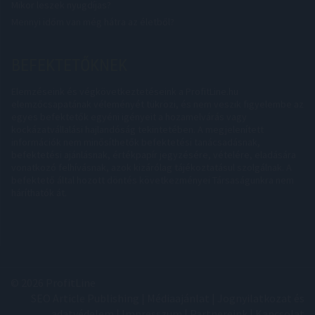
Mikor leszek nyugdíjas?
Mennyi időm van még hátra az életből?
BEFEKTETŐKNEK
Elemzéseink és végkövetkeztetéseink a ProfitLine.hu
elemzőcsapatának véleményét tükrözi, és nem veszik figyelembe az
egyes befektetők egyéni igényeit a hozamelvárás vagy
kockázatvállalási hajlandóság tekintetében. A megjelenített
információk nem minősíthetők befektetési tanácsadásnak,
befektetési ajánlásnak, értékpapír jegyzésére, vételére, eladására
vonatkozó felhívásnak, azok kizárólag tájékoztatásul szolgálnak. A
befektető által hozott döntés következményei Társaságunkra nem
háríthatók át.
© 2026 ProfitLine
SEO Article Publishing
|
Médiaajánlat
|
Jognyilatkozat és
adatvédelem
|
Impresszum
|
Partnereink
|
Kapcsolat