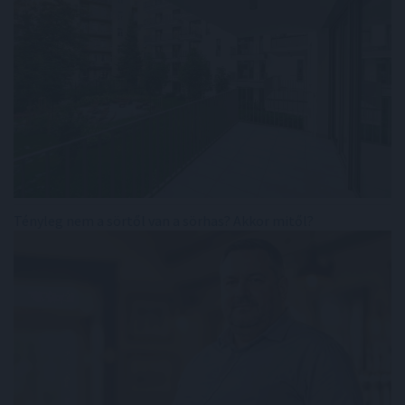
Tényleg nem a sörtől van a sörhas? Akkor mitől?