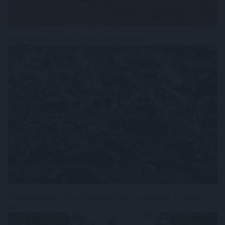
Megérkezett az eső a Duna vízgyűjtőjére
Új tudományos tény: A futás mellett az agyadat is futtatni
kell