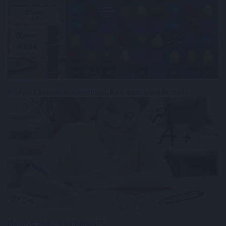
Hányast kapnál irodalomból, ha 6. osztályos lennél?
Mennyit tudsz a pálinkáról?