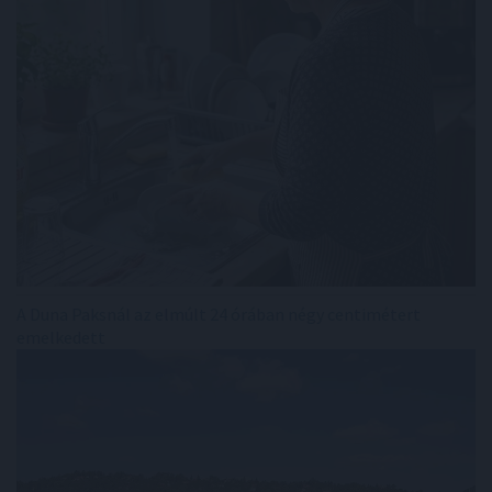
A Duna Paksnál az elmúlt 24 órában négy centimétert
emelkedett