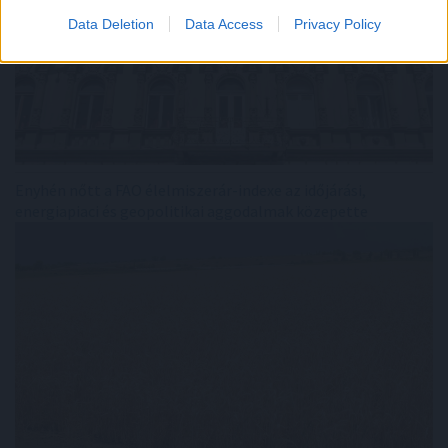
Data Deletion
Data Access
Privacy Policy
Enyhén nőtt a FAO élelmiszerár-indexe az időjárási,
energiapiaci és geopolitikai aggodalmak közepette