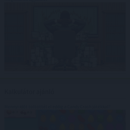
Kalkulátor ajánló
Mennyi időt töltöttél el eddig a Candy Crash játékkal?