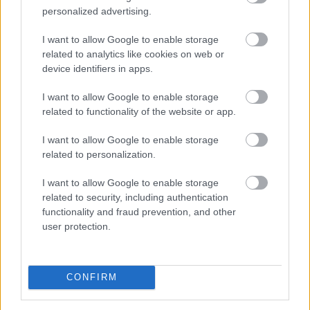
personalized advertising.
I want to allow Google to enable storage
related to analytics like cookies on web or
device identifiers in apps.
I want to allow Google to enable storage
related to functionality of the website or app.
I want to allow Google to enable storage
A 15 éves Prodiák Iskolaszövetkezet tapasztalatai
related to personalization.
alapján a vállalatok már nem kiegészítő munkaerőt,
I want to allow Google to enable storage
hanem jövőbeli munkatársat keresnek a fiatalokban.
related to security, including authentication
functionality and fraud prevention, and other
user protection.
2026. 08. 06. 12:30
Megosztás:
CONFIRM
TOVÁBB