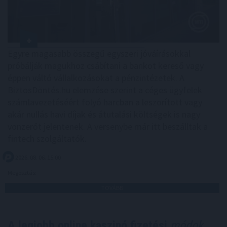
Egyre magasabb összegű egyszeri jóváírásokkal
próbálják magukhoz csábítani a bankot kereső vagy
éppen váltó vállalkozásokat a pénzintézetek. A
BiztosDöntés.hu elemzése szerint a céges ügyfelek
számlavezetéséért folyó harcban a leszorított vagy
akár nullás havi díjak és átutalási költségek is nagy
vonzerőt jelentenek. A versenybe már itt beszálltak a
fintech szolgáltatók.
2026. 08. 06. 15:00
Megosztás:
TOVÁBB
A legjobb online kaszinó fizetési
módok