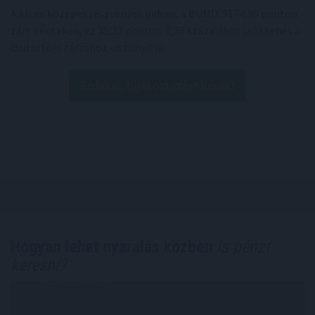
A kis és közepes részvények indexe, a BUMIX 9174,90 ponton
zárt pénteken, ez 35,31 pontos, 0,38 százalékos csökkenés a
csütörtöki záráshoz viszonyítva.
Érdekel, tájékoztatást kérek!
Hogyan lehet nyaralás közben
is pénzt
keresni?