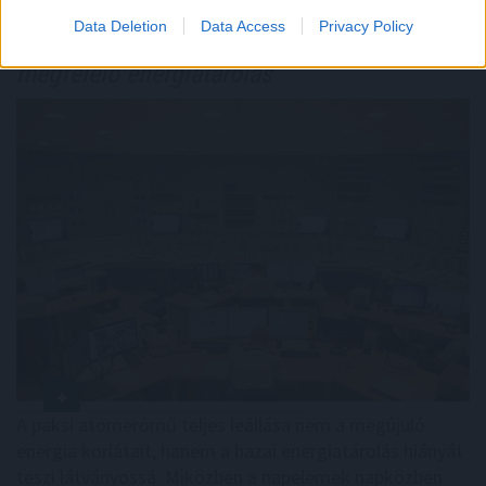
Data Deletion
Data Access
Privacy Policy
Még Paks kiesését is áthidalhatná
a
megfelelő energiatárolás
A paksi atomerőmű teljes leállása nem a megújuló
energia korlátait, hanem a hazai energiatárolás hiányát
teszi látványossá. Miközben a napelemek napközben