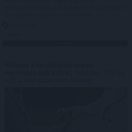
átfogó képet nyújt a magyar fogyasztók
márkapreferenciáiról, a márkákhoz fűződő viszonyáról
és a lojalitás mögött álló motivációkról.
2026. 08. 06. 05:00
Megosztás:
TOVÁBB
Változás a használtautó-piacon:
meredeken esik a dízel,
miközben 30%-kal
nőtt a zöld autók iránti kereslet