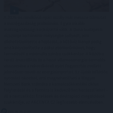
A 2026-os rendkívüli nyári aszály már messze túlmutat
a mezőgazdaság problémáin. Egyre inkább
makrogazdasági kockázattá válik. A Duna budapesti
vízszintje történelmi mélységbe süllyedt, ami
ellehetetlenítette a hajózást, a hűtővíz hiánya pedig
arra kényszerítette a paksi atomerőművet, hogy
termelését a minimális szintre csökkentse. A közútra
terelt áruszállítás és a hazai villamosenergia-termelés
visszaesése a rekordközeli nyári fogyasztás mellett
jelentősen növeli az energiaimportot. Ez újabb inflációs
nyomást okozhat, ami megnehezítheti a Magyar
Nemzeti Bank számára a kamatcsökkentési ciklus
folytatását és a forintra is kedvezőtlen hatással lehet -
áll a nemzetközi fizetések és devizapiaci megoldások
szakértője, az AKCENTA CZ legfrissebb elemzésében.
2026. 08. 06. 17:00