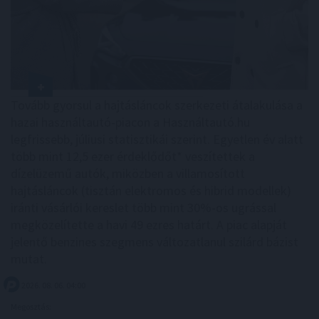
Tovább gyorsul a hajtásláncok szerkezeti átalakulása a
hazai használtautó-piacon a Használtautó.hu
legfrissebb, júliusi statisztikái szerint. Egyetlen év alatt
több mint 12,5 ezer érdeklődőt* veszítettek a
dízelüzemű autók, miközben a villamosított
hajtásláncok (tisztán elektromos és hibrid modellek)
iránti vásárlói kereslet több mint 30%-os ugrással
megközelítette a havi 49 ezres határt. A piac alapját
jelentő benzines szegmens változatlanul szilárd bázist
mutat.
2026. 08. 06. 04:00
Megosztás: