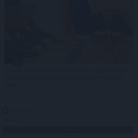
Személycseréket jelentett be az orosz fegyveres erők
parancsnoki állományában szerdán Vlagyimir Putyin
elnök.
2026. 08. 06. 06:00
Megosztás:
TOVÁBB