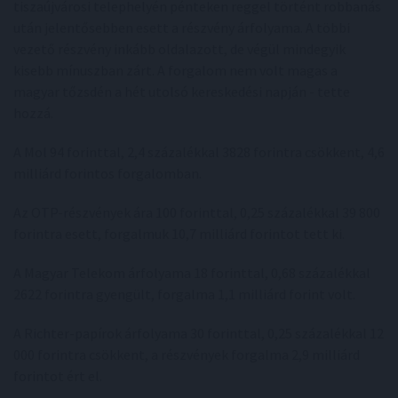
tiszaújvárosi telephelyén pénteken reggel történt robbanás
után jelentősebben esett a részvény árfolyama. A többi
vezető részvény inkább oldalazott, de végül mindegyik
kisebb mínuszban zárt. A forgalom nem volt magas a
magyar tőzsdén a hét utolsó kereskedési napján - tette
hozzá.
A Mol 94 forinttal, 2,4 százalékkal 3828 forintra csökkent, 4,6
milliárd forintos forgalomban.
Az OTP-részvények ára 100 forinttal, 0,25 százalékkal 39 800
forintra esett, forgalmuk 10,7 milliárd forintot tett ki.
A Magyar Telekom árfolyama 18 forinttal, 0,68 százalékkal
2622 forintra gyengült, forgalma 1,1 milliárd forint volt.
A Richter-papírok árfolyama 30 forinttal, 0,25 százalékkal 12
000 forintra csökkent, a részvények forgalma 2,9 milliárd
forintot ért el.