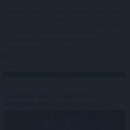
Paks kiesése mellett is nagy mennyiségű áramot
termeltek a nyári kánikulában, estére a tárolók hiánya
miatt megnőtt az importigény. Szilva Attila fizikus, a
BME és az Uppsalai Egyetem korábbi kutatója, a Furik
blog szerzője szerint megfelelő elektromos
tárolókapacitással még egy ilyen válsághelyzet hatásai
is jelentősen enyhíthetők lennének.
2026. 08. 06. 12:00
Megosztás:
TOVÁBB
Új csúcson a Dow, a SpaceX és a
chipgyártó
AMD húzta le a Nasdaq-ot