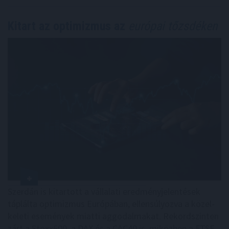
Kitart az optimizmus az
európai tőzsdéken
Szerdán is kitartott a vállalati eredményjelentések
táplálta optimizmus Európában, ellensúlyozva a közel-
keleti események miatti aggodalmakat. Rekordszinten
zárt a Stoxx600, a DAX és a CAC40 is, miközben a FTSE