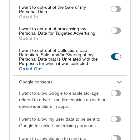
2026. 08. 06. 13:00
consent section.
I want to opt-out of the Sale of my
Personal Data.
Megosztás:
Opted In
TOVÁBB
I want to opt-out of processing my
Personal Data for Targeted Advertising.
Opted In
A nyári melótól a karrierépítésig: így
I want to opt-out of Collection, Use,
alakult át
a magyar diákmunkapiac az
Retention, Sale, and/or Sharing of my
elmúlt másfél évtizedben
Personal Data that Is Unrelated with the
Purposes for which it was collected.
Opted Out
Google consents
I want to allow Google to enable storage
related to advertising like cookies on web or
device identifiers in apps.
I want to allow my user data to be sent to
Google for online advertising purposes.
I want to allow Google to send me