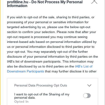
profitline.hu -
Do Not Process My Personal
Information
If you wish to opt-out of the sale, sharing to third parties, or
processing of your personal or sensitive information for
targeted advertising by us, please use the below opt-out
section to confirm your selection. Please note that after your
opt-out request is processed you may continue seeing
interest-based ads based on personal information utilized by
us or personal information disclosed to third parties prior to
your opt-out. You may separately opt-out of the further
disclosure of your personal information by third parties on the
IAB’s list of downstream participants. This information may
also be disclosed by us to third parties on the
IAB’s List of
Fizetésképtelenséget jelentett az elsősorban bulgáriai
Downstream Participants
that may further disclose it to other
üdüléseket kínáló, bolgár bejegyzésű Robinson Tours
third parties.
utazási iroda, a károsult magyar utasok az ügyben a
Please note that this website/app uses one or more Google
Personal Data Processing Opt Outs
cég bolgár biztosítójához fordulhatnak - írta meg
services and may gather and store information including but
szerdán a Turizmus.com utazási szakportál a Robinson
not limited to your visit or usage behaviour. You may click to
I want to opt-out of the Sharing of my
levele alapján, amelyben utasait tájékoztatta.
personal data.
grant or deny consent to Google and its third-party tags to
Opted In
use your data for below specified purposes in below Google