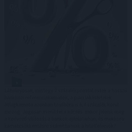
Látványosan, mintegy 2 százalékponttal estek a hosszú
bankközi referenciakamatok, a piaci lakáshitelek
átlagkamata azonban továbbra is 6,4 százalék körül
mozog. Jogosan merül fel a kérdés: mikor jelenik meg
a kedvező változás a bankok ajánlataiban, és mekkora
kamatcsökkentésre számíthatnak a hitelfelvevők?