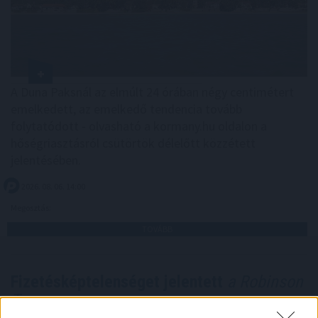
A Duna Paksnál az elmúlt 24 órában négy centimétert
emelkedett, az emelkedő tendencia tovább
folytatódott - olvasható a kormany.hu oldalon a
hőségriasztásról csütörtök délelőtt közzétett
jelentésében.
2026. 08. 06. 14:00
Megosztás:
TOVÁBB
Fizetésképtelenséget jelentett
a Robinson
Tours