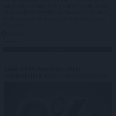
szintén csúcsközelbe került. A szektorindexek közül a
bányavállalatok vezették a nyertesek sorát, amihez a
lendületet a gyengülő dollár nyomán szárnyaló arany
biztosította.
2026. 08. 06. 10:00
Megosztás:
TOVÁBB
Zuhan a BIRS kamatráta: mikor
csökkenhetnek
végre a lakáshitelkamatok?