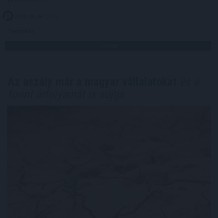
2026. 08. 06. 17:15
Megosztás:
TOVÁBB
Az aszály már a magyar vállalatokat
és a
forint árfolyamát is sújtja