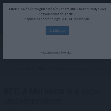
Hiteles, valós és megbízható híreket szállítunk Neked, melyekkel
nagyon sokat dolgozunk.
Kaphatunk cserébe egy LÁJK-ot? Köszönjük!
Lájkolom
Menü
Köszönöm, már like-oltam
Kezdőoldal
//
Hírek
// BÉT: A Mol húzta le a hazai részvényindexet
BÉT: A Mol húzta le a
hazai
részvényindexet
2026. 05. 22. 19:00