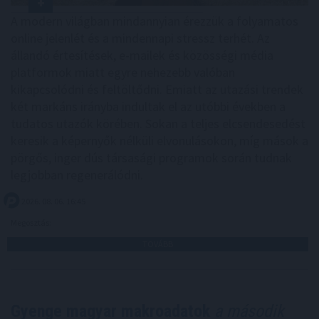
A modern világban mindannyian érezzük a folyamatos
online jelenlét és a mindennapi stressz terhét. Az
állandó értesítések, e-mailek és közösségi média
platformok miatt egyre nehezebb valóban
kikapcsolódni és feltöltődni. Emiatt az utazási trendek
két markáns irányba indultak el az utóbbi években a
tudatos utazók körében. Sokan a teljes elcsendesedést
keresik a képernyők nélküli elvonulásokon, míg mások a
pörgős, inger dús társasági programok során tudnak
legjobban regenerálódni.
2026. 08. 06. 16:45
Megosztás:
TOVÁBB
Gyenge magyar makroadatok
a második