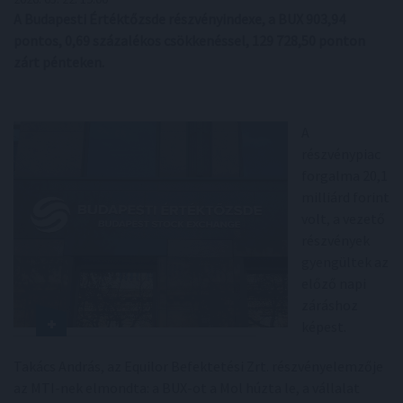
A Budapesti Értéktőzsde részvényindexe, a BUX 903,94
pontos, 0,69 százalékos csökkenéssel, 129 728,50 ponton
zárt pénteken.
A
részvénypiac
forgalma 20,1
milliárd forint
volt, a vezető
részvények
gyengültek az
előző napi
záráshoz
képest.
Takács András, az Equilor Befektetési Zrt. részvényelemzője
az MTI-nek elmondta: a BUX-ot a Mol húzta le, a vállalat