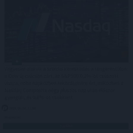
Vegyesen alakult a szerdai kereskedés a tengerentúlon:
a Dow új csúcson zárt, az S&P500 0,2%-ot csúszott
vissza, noha napközben rekordszintre ért, miközben a
Nasdaq Composite négy pluszos nap után először
gyengült, és 0,8%-ot csökkent.
2026. 08. 06. 11:00
Megosztás:
TOVÁBB