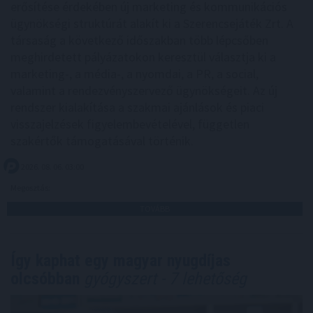
erősítése érdekében új marketing és kommunikációs
ügynökségi struktúrát alakít ki a Szerencsejáték Zrt. A
társaság a következő időszakban több lépcsőben
meghirdetett pályázatokon keresztül választja ki a
marketing-, a média-, a nyomdai, a PR, a social,
valamint a rendezvényszervező ügynökségeit. Az új
rendszer kialakítása a szakmai ajánlások és piaci
visszajelzések figyelembevételével, független
szakértők támogatásával történik.
2026. 08. 06. 03:00
Megosztás:
TOVÁBB
Így kaphat egy magyar nyugdíjas
olcsóbban
gyógyszert - 7 lehetőség