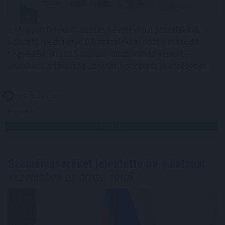
A Magyar Telekom összes bevétele 0,8 százalékkal,
adózott eredménye 0,5 százalékkal nőtt a második
negyedévben 2025 azonos időszakához képest –
olvasható a társaság szerdán közzétett jelentésében.
2026. 08. 06. 07:00
Megosztás:
TOVÁBB
Személycseréket jelentette be a katonai
vezetésben az orosz elnök