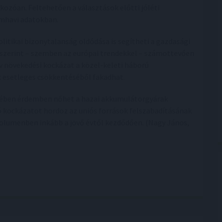
ozóan. Feltehetően a választások előtti jóléti
omhavi adatokban.
litikai bizonytalanság oldódása is segítheti a gazdasági
k szerint – szemben az európai trendekkel – számottevően
ív növekedési kockázat a közel-keleti háború
k esetleges csökkentéséből fakadhat.
felében érdemben nőhet a hazai akkumulátorgyárak
ó kockázatot hordoz az uniós források felszabadításának
olumenben inkább a jövő évtől kezdődően. (Nagy János,