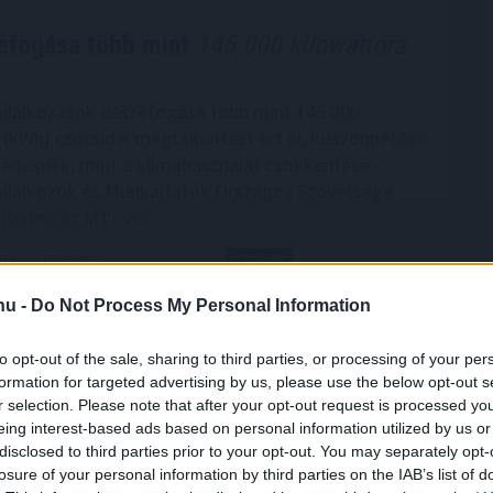
efogása több mint
145 000 kilowattóra
llalkozások összefogása több mint 145 000
 (kWh) csúcsidei megtakarítást ért el, köszönhetően
kedésnek, mint a klímahasználat csökkentése -
állalkozók és Munkáltatók Országos Szövetsége
baton az MTI-vel.
9:00
Megosztás:
TOVÁBB
.hu -
Do Not Process My Personal Information
 első félidő végén
to opt-out of the sale, sharing to third parties, or processing of your per
formation for targeted advertising by us, please use the below opt-out s
kezett a NAV idei balatoni nyári ellenőrzéssorozata.
r selection. Please note that after your opt-out request is processed y
e óta a revizorok Somogy, Veszprém és Zala
eing interest-based ads based on personal information utilized by us or
 vizsgálják a legforgalmasabb nyári szolgáltatókat.
disclosed to third parties prior to your opt-out. You may separately opt-
kcióban húsz igazgatóság munkatársai vesznek
losure of your personal information by third parties on the IAB’s list of