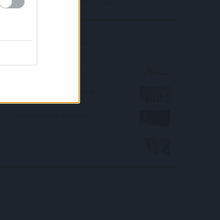
törlesztők egy év alattrészletek
Kalkulátor ajánló
Mennyit nyom az annyi?
Női ruhaméretek átváltása
Milyen vagyok az ágyban?
(hölgyeknek)
Telefon etikett