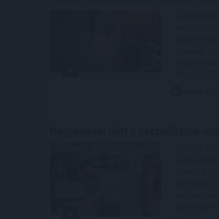
A mesterség
vizsgálták 
kialakításá
Szegedi Tu
együttműkö
Precision O
2026. 08. 08. 1
Negyedével nőtt a használtautó-imp
A forint er
autók impor
a piaci árs
ugyanakkor 
előélete el
eljuttatott