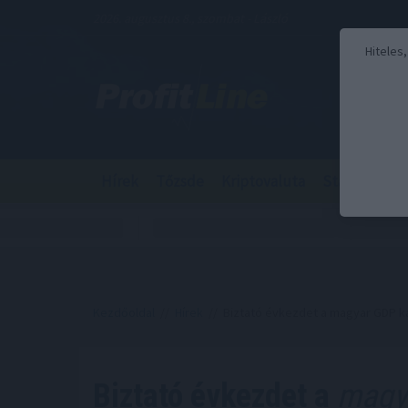
2026. augusztus 8., szombat - László
Hiteles
Hírek
Tőzsde
Kriptovaluta
Stabilcoin
Kezdőoldal
//
Hírek
// Biztató évkezdet a magyar GDP 
Biztató évkezdet a
magya