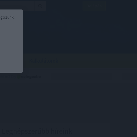
Belépés
lgozunk.
BOR
BIRS
Kalkulátorok
Legnépszerűbb híreink