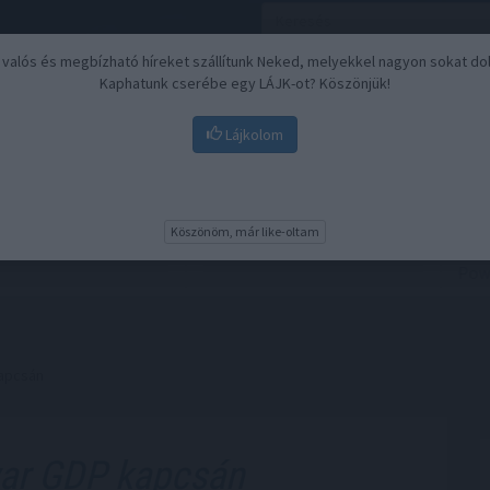
, valós és megbízható híreket szállítunk Neked, melyekkel nagyon sokat do
Kaphatunk cserébe egy LÁJK-ot? Köszönjük!
Lájkolom
Nyugdíj
Biztosítási befektetések
BU
Köszönöm, már like-oltam
kapcsán
r GDP kapcsán