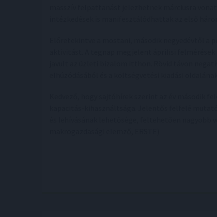
masszív felpattanást jelezhetnek márciusra vonatk
intézkedések is manifesztálódhattak az első hár
Előretekintve a mostani, második negyedévtől a po
aktivitást. A tegnap megjelent áprilisi felmérése
javult az üzleti bizalom itthon. Rövid távon negat
elhúzódásából és a költségvetési kiadási oldalána
Kedvező, hogy sajtóhírek szerint az év második 
kapacitás-kihasználtsága. Jelentős felfelé mutat
és lehívásának lehetősége, feltehetően nagyobb v
makrogazdasági elemző, ERSTE)