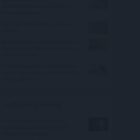
fizetésemelési tárgyalásokat a
bértranszparencia
Évtizedes mélyponton a magyar
infláció
Megtorpant az áremelkedés, de sok
eladó még mindig durván túlárazza
eladó ingatlanát
Elmaradt egyelőre az albérletpiaci
roham - mennyibe kerülnek most a
kiadó lakások?
Legfrissebb híreink
VOSZ: a magyar vállalkozások
összefogása több mint 145 000
kilowattóra csúcsidei