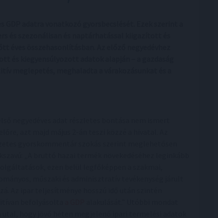
es GDP adatra vonatkozó gyorsbecslését. Ezek szerint a
s és szezonálisan és naptárhatással kiigazított és
nőtt éves összehasonlításban. Az előző negyedévhez
tott és kiegyensúlyozott adatok alapján – a gazdaság
zitív meglepetés, meghaladta a várakozásunkat és a
első negyedéves adat részletes bontása nem ismert
előre, azt majd május 2-án teszi közzé a hivatal. Az
zetes gyorskommentár szokás szerint meglehetősen
kszavú: „A bruttó hazai termék növekedéséhez leginkább
zolgáltatások, ezen belül legfőképpen a szakmai,
ományos, műszaki és adminisztratív tevékenység járult
zá. Az ipar teljesítménye hosszú idő után szintén
itívan befolyásolta
a GDP
alakulását.” Utóbbi mondat
a utal, hogy jövő héten megjelenő ipari termelési adatok