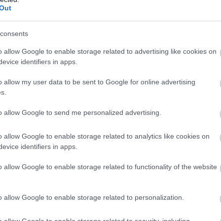
Out
el a Metától és a TikToktól
Bizottság felszólította a Meta és a TikTok közösségi
consents
t, hogy határozottabban lépjenek fel a
etekben terjedő dezinformációval szemben, és
o allow Google to enable storage related to advertising like cookies on
evice identifiers in apps.
 tényellenőrzőkkel folytatott együttműködést a
eutai migrációs hullám után.
o allow my user data to be sent to Google for online advertising
s.
6:00
Megosztás:
TOVÁBB
to allow Google to send me personalized advertising.
 a Sziget Fesztiválra
o allow Google to enable storage related to analytics like cookies on
evice identifiers in apps.
élyes és életveszélyes gyalog átkelni a Dunán a
iválra, a helyszínen a rendőrség kerítést helyezett el
o allow Google to enable storage related to functionality of the website
elügyeletet is biztosít - közölte a kormány a
ásról közzétett szombati 12 órai gyorsjelentésében
u oldalon.
o allow Google to enable storage related to personalization.
5:00
Megosztás:
TOVÁBB
o allow Google to enable storage related to security, including