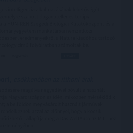
es intelligencia alkalmazásának lehetőségét
személyre szabott daganatellenes terápia
ra a HUN-REN Szegedi Biológiai Kutatóközpont és a
dományegyetem munkatársai nemzetközi
désben, eredményeikről a Nature kiadóhoz tartozó
ncology című folyóiratban számoltak be.
3:00
Megosztás:
TOVÁBB
ort,
csökkenőben az itthoni árak
ősödésére reagálva negyedével bővült a használt
tja Magyarországon az idén, miközben mérséklődik
zint; a belföldön megvásárolt használt járművek
rendelkeznek azzal az előnnyel, hogy a kocsik
lenőrizhető - állapítja meg a Das WeltAuto az MTI-hez
 közleményében.