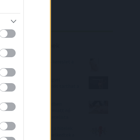
4IG elemzés
Richter elemzés
Befektetési tippek
Idén is erős maradhat a kereslet a
babaváró hitel iránt
Damoklész kardja a lengyel
részvények felett: pihenőt tarthat a
rali?
A moratórium után rendben
fizetünk, de nem csak emiatt nő
moderáltan a banki feketelista
Versenyez az inflációval a hitelek
drágulása - ennyivel emelkedtek a