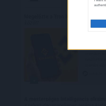
authenti
Megelőzte a Tron hálózatát a BNB Ch
között
Csendben, d
erőviszonyo
stabilcoint 
domináns Tr
ütemben nő
veszítette 
is óriási el
2026. 08. 08. 1
A mesterséges intelligencia alkalm
szabott daganatellenes terápia kial