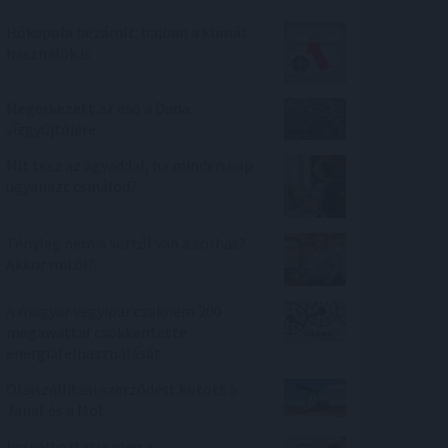
Hőkupola bezárult: bajban a klímát
használók is
Megérkezett az eső a Duna
vízgyűjtőjére
Mit tesz az agyaddal, ha minden nap
ugyanazt csinálod?
Tényleg nem a sörtől van a sörhas?
Akkor mitől?
A magyar vegyipar csaknem 200
megawattal csökkentette
energiafelhasználását
Olajszállítási szerződést kötött a
Janaf és a Mol
Így változtatja meg a