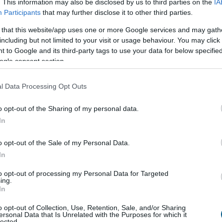
digi egyenleg: lehetne jobb is!
. This information may also be disclosed by us to third parties on the
IA
Participants
that may further disclose it to other third parties.
8:00
Megosztás:
TOVÁBB
 that this website/app uses one or more Google services and may gath
including but not limited to your visit or usage behaviour. You may click 
 to Google and its third-party tags to use your data for below specifi
ogle consent section.
tműködést Ukrajnával
l Data Processing Opt Outs
ogatja Ukrajna területi integritását és európai uniós
o opt-out of the Sharing of my personal data.
át, a két ország pedig a gazdasági, energetikai,
In
gi és infrastrukturális együttműködés erősítésére
 jelentette ki Aleksandar Vucic szerb elnök szombaton
o opt-out of the Sale of my Personal Data.
 miután tárgyalt Volodimir Zelenszkij ukrán
In
to opt-out of processing my Personal Data for Targeted
ing.
7:00
Megosztás:
TOVÁBB
In
o opt-out of Collection, Use, Retention, Sale, and/or Sharing
ersonal Data that Is Unrelated with the Purposes for which it
lected.