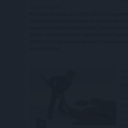
2026. 04. 30. 19:00
Ma reggel tette közzé a KSH az idei első negyedév
bruttó hazai termék volumene az időszakban a nyer
kiegyensúlyozott adatok szerint 1,7 százalékkal 
képest – a szezonálisan és naptárhatással kiigazí
teljesítménye 0,8 százalékkal nőtt. A tényadat po
konszenzust is.
Az 
egy
elő
szű
a s
tud
hoz
poz
arr