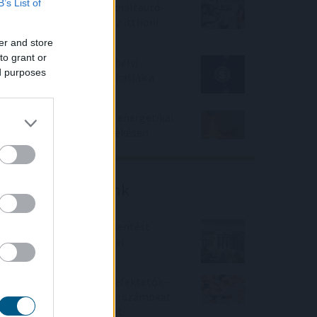
B’s List of
Negyedével nőtt a használtautó-
import, csökkenőben az itthoni
árak
er and store
to grant or
Az IMF figyelmeztet: a helyi
ed purposes
stabilcoinok felgyorsíthatják a
dollárosodást
Kétszázmillió forintos energetikai
fejlesztés kezdődött Békésen
Friss elemzéseink
Fokozatos kamatcsökkentést
támogatnak az amerikai
jegybankárok
Örülhetnek a Richter befektetők -
piaci konszenzus feletti számokat
közölt a tőzsdei vállalat