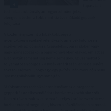
tapasztalt
technikai problémák, ami egyértelműen jelzi:
elengedhetetlen a több mint tíz éve működő géppark
felújítása.
A közlemény szerint a hibák többsége a
nyomtatóegységeknél jelentkezik, amelyek különösen
érzékenyek az időjárásra. Csapadékos, párás időben vagy
nagy hőingadozáskor a papír könnyebben elakad, emiatt az
automaták átmenetileg nem üzemelnek. Az üzemeltető
folyamatosan dolgozik a hibák elhárításán, ennek ellenére
sokszor előfordul, hogy egy-egy javítás után rövid időn belül
újra meghibásodik ugyanaz a gép.
"A folyamatos technikai problémákat az elöregedett
géppark és az elhasználódott hardvereszközök okozzák.
Hosszú távon csak az automaták teljes körű korszerűsítése
hozhat érdemi megoldást, hiszen a készülékekben nemcsak
a nyomtatók, hanem a bankjegy- és érmekezelők, valamint a