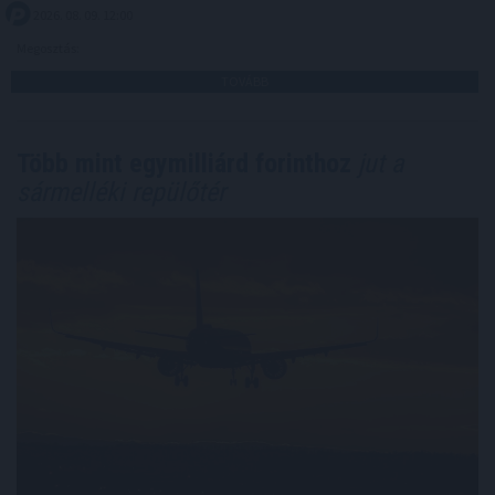
2026. 08. 09. 12:00
Megosztás:
TOVÁBB
Több mint egymilliárd forinthoz
jut a
sármelléki repülőtér