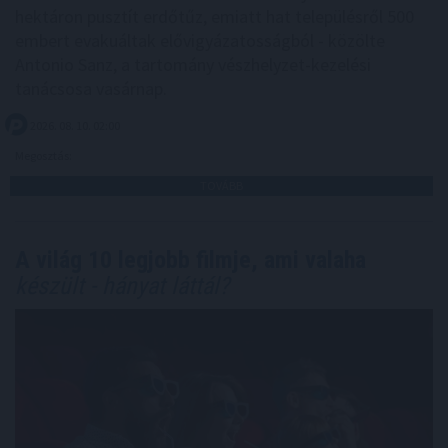
hektáron pusztít erdőtűz, emiatt hat településről 500
embert evakuáltak elővigyázatosságból - közölte
Antonio Sanz, a tartomány vészhelyzet-kezelési
tanácsosa vasárnap.
2026. 08. 10. 02:00
Megosztás:
TOVÁBB
A világ 10 legjobb filmje, ami valaha
készült - hányat láttál?