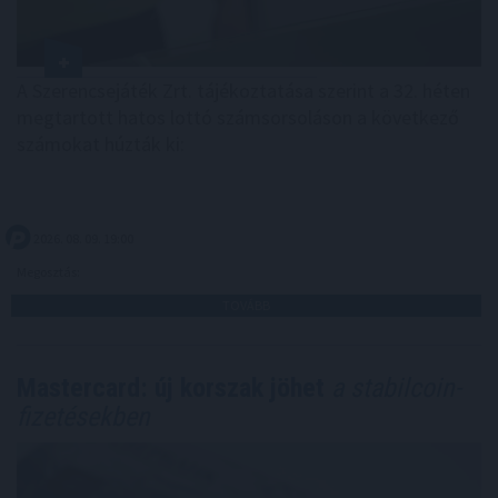
A Szerencsejáték Zrt. tájékoztatása szerint a 32. héten
megtartott hatos lottó számsorsoláson a következő
számokat húzták ki:
2026. 08. 09. 19:00
Megosztás:
TOVÁBB
Mastercard: új korszak jöhet
a stabilcoin-
fizetésekben