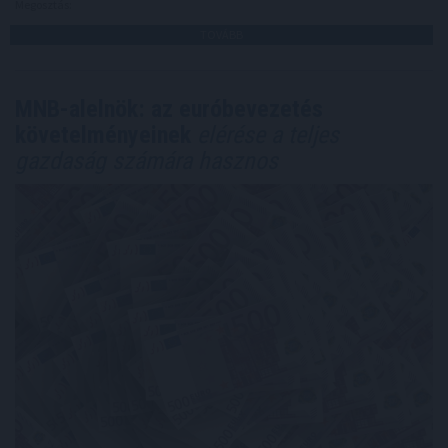
Megosztás:
TOVÁBB
MNB-alelnök: az euróbevezetés
követelményeinek
elérése a teljes
gazdaság számára hasznos