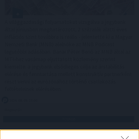
A világgazdasági folyamatokat vizsgálva a jegybank
által júniusban meghatározott, 2 százalék alatti éves
inflációs szint továbbra is reális - jelentette ki a Magyar
Nemzeti Bank (MNB) alelnöke az MNB Podcast
legutóbbi adásában. Banai Péter Benő az MNB által az
MTI-hez vasárnap eljuttatott közlemény szerint
kiemelte: a jegybank elsődleges célja az árstabilitás
elérése és fenntartása mellett konstruktív partnerként
részt venni az eurózónához történő csatlakozás
feltételeinek elérésében.
2026. 08. 09. 23:00
Megosztás:
TOVÁBB