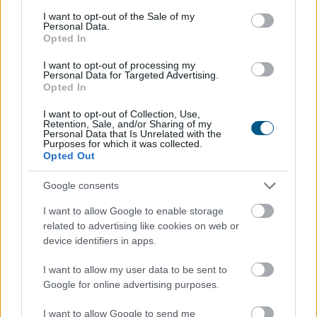
hogy finanszírozza egyes pénzügyi kötelezettségeit.
consent section.
I want to opt-out of the Sale of my
Personal Data.
2026. 08. 09. 22:00
Opted In
Megosztás:
I want to opt-out of processing my
Personal Data for Targeted Advertising.
TOVÁBB
Opted In
I want to opt-out of Collection, Use,
Retention, Sale, and/or Sharing of my
Kátai-Németh Vilmos: az
Personal Data that Is Unrelated with the
Purposes for which it was collected.
akadálymentesítés
a szívügyem
Opted Out
Google consents
I want to allow Google to enable storage
related to advertising like cookies on web or
device identifiers in apps.
I want to allow my user data to be sent to
Google for online advertising purposes.
I want to allow Google to send me