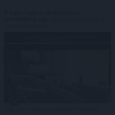
A Vajda-Papír a válsághelyzeti
intézkedések egy
részét hosszú távon is
hasznosítani tudja
Vajda-Papír Csoport egy százalékkal mérsékelheti
fajlagos áramfelhasználását azzal, hogy hosszú távon