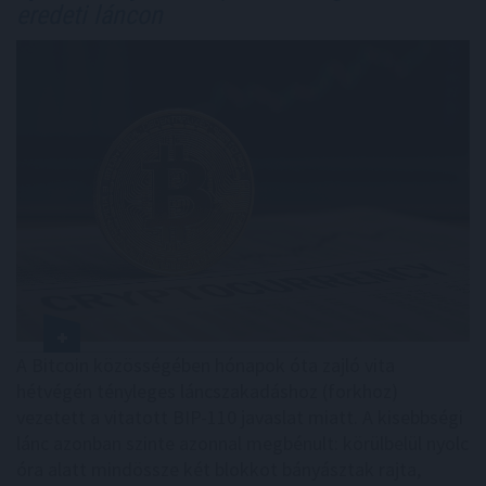
eredeti láncon
A Bitcoin közösségében hónapok óta zajló vita
hétvégén tényleges láncszakadáshoz (forkhoz)
vezetett a vitatott BIP-110 javaslat miatt. A kisebbségi
lánc azonban szinte azonnal megbénult: körülbelül nyolc
óra alatt mindössze két blokkot bányásztak rajta,