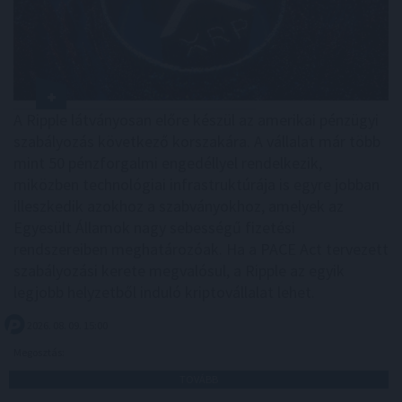
A Ripple látványosan előre készül az amerikai pénzügyi
szabályozás következő korszakára. A vállalat már több
mint 50 pénzforgalmi engedéllyel rendelkezik,
miközben technológiai infrastruktúrája is egyre jobban
illeszkedik azokhoz a szabványokhoz, amelyek az
Egyesült Államok nagy sebességű fizetési
rendszereiben meghatározóak. Ha a PACE Act tervezett
szabályozási kerete megvalósul, a Ripple az egyik
legjobb helyzetből induló kriptovállalat lehet.
2026. 08. 09. 15:00
Megosztás:
TOVÁBB