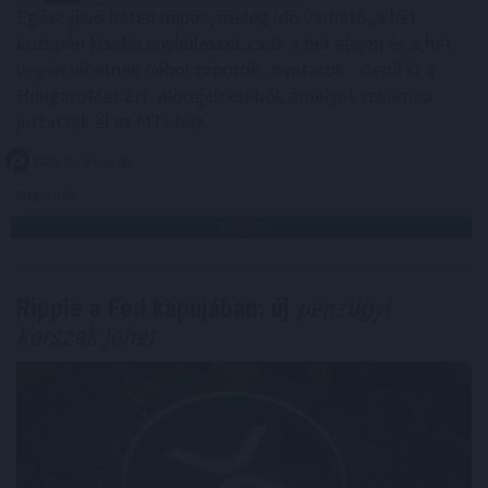
Egész jövő héten napos, meleg idő várható, a hét
közepén kisebb enyhüléssel; csak a hét elején és a hét
végén lehetnek néhol záporok, zivatarok - derül ki a
HungaroMet Zrt. előrejelzéséből, amelyet vasárnap
juttattak el az MTI-hez.
2026. 08. 09. 16:00
Megosztás:
TOVÁBB
Ripple a Fed kapujában: új
pénzügyi
korszak jöhet