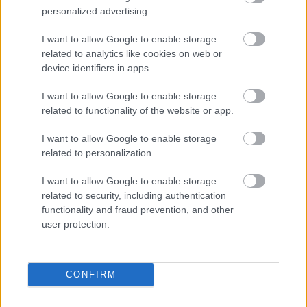
personalized advertising.
I want to allow Google to enable storage
related to analytics like cookies on web or
A szívügyének nevezte a fizikai és a digitális
device identifiers in apps.
akadálymentesítést a szociális és családügyi miniszter
vasárnap a Facebook-oldalán, miután Békés vármegyei
I want to allow Google to enable storage
látássérült sorstársainak mutatta meg a
related to functionality of the website or app.
minisztériumot Éliás Eszter esélyegyenlőségi és
I want to allow Google to enable storage
akadálymentesítési államtitkárral és Galambos
related to personalization.
Katalinnal, a fogyatékossággal élő emberek egyenlő
esélyű hozzáféréséért felelős helyettes államtitkárral.
I want to allow Google to enable storage
related to security, including authentication
2026. 08. 09. 21:00
functionality and fraud prevention, and other
Megosztás:
user protection.
TOVÁBB
CONFIRM
Spanyolország a szokásosnál mintegy