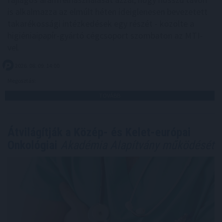
is alkalmazza az elmúlt héten ideiglenesen bevezetett
takarékossági intézkedések egy részét - közölte a
higiéniaipapír-gyártó cégcsoport szombaton az MTI-
vel.
2026. 08. 09. 14:00
Megosztás:
TOVÁBB
Átvilágítják a Közép- és Kelet-európai
Onkológiai
Akadémia Alapítvány működését