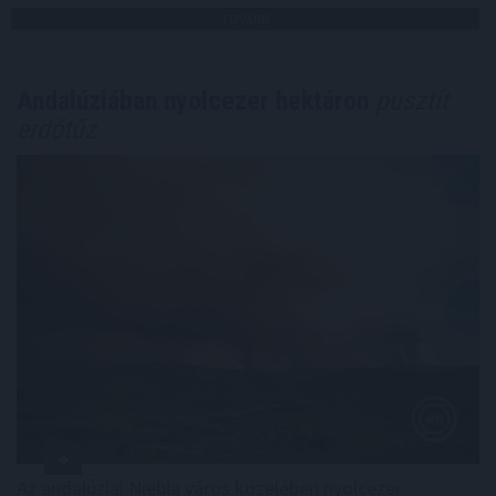
TOVÁBB
Andalúziában nyolcezer hektáron
pusztít
erdőtűz
Az andalúziai Niebla város közelében nyolcezer