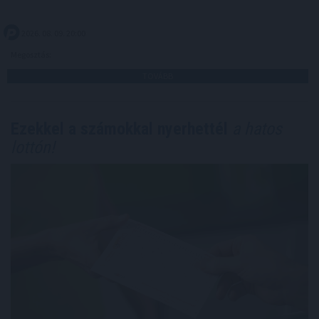
2026. 08. 09. 20:00
Megosztás:
TOVÁBB
Ezekkel a számokkal nyerhettél
a hatos
lottón!