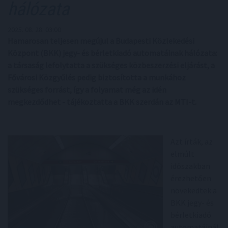
hálózata
2025. 08. 28. 03:00
Hamarosan teljesen megújul a Budapesti Közlekedési
Központ (BKK) jegy- és bérletkiadó automatáinak hálózata:
a társaság lefolytatta a szükséges közbeszerzési eljárást, a
Fővárosi Közgyűlés pedig biztosította a munkához
szükséges forrást, így a folyamat még az idén
megkezdődhet - tájékoztatta a BKK szerdán az MTI-t.
Azt írták, az
elmúlt
időszakban
érezhetően
növekedtek a
BKK jegy- és
bérletkiadó
automatáinál