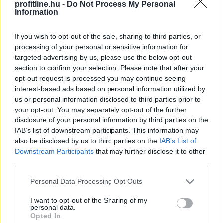
Egyetlen szám mutatja, mikor állhat
le
profitline.hu -
Do Not Process My Personal
Information
Michael Saylor Bitcoin-eladása
If you wish to opt-out of the sale, sharing to third parties, or
processing of your personal or sensitive information for
targeted advertising by us, please use the below opt-out
section to confirm your selection. Please note that after your
opt-out request is processed you may continue seeing
interest-based ads based on personal information utilized by
us or personal information disclosed to third parties prior to
your opt-out. You may separately opt-out of the further
disclosure of your personal information by third parties on the
IAB’s list of downstream participants. This information may
also be disclosed by us to third parties on the
IAB’s List of
Downstream Participants
that may further disclose it to other
third parties.
Please note that this website/app uses one or more Google
A Strategy (MSTR), Michael Saylor Bitcoin-
Personal Data Processing Opt Outs
services and may gather and store information including but
stratégiájának zászlóshajója, sokáig a „vásárolj és tarts
not limited to your visit or usage behaviour. You may click to
I want to opt-out of the Sharing of my
örökké” elvet követte. Az utóbbi időben azonban a
personal data.
grant or deny consent to Google and its third-party tags to
Opted In
vállalat Bitcoin-eladásokba kezdett, elsősorban azért,
use your data for below specified purposes in below Google