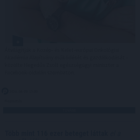
Átvilágítják a Közép- és Kelet-európai Onkológiai
Akadémia Alapítvány működését és gazdálkodását -
közölte Hegedűs Zsolt egészségügyi miniszter a
Facebook-oldalán szombaton.
2026. 08. 09. 13:00
Megosztás:
TOVÁBB
Több mint 116 ezer beteget láttak
el a