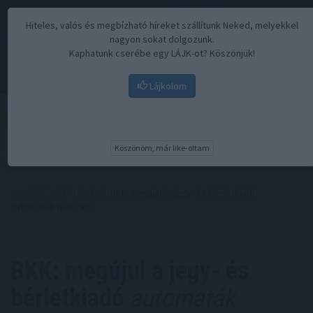
Hiteles, valós és megbízható híreket szállítunk Neked, melyekkel
nagyon sokat dolgozunk.
Kaphatunk cserébe egy LÁJK-ot? Köszönjük!
Lájkolom
Menü
Köszönöm, már like-oltam
Kezdőoldal
//
Hírek
// BKK: megújul a jegy- és bérletkiadó
automaták hálózata
BKK: megújul a jegy- és
bérletkiadó
automaták