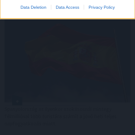
félmillióval
több turistára számít
Data Deletion
Data Access
Privacy Policy
Spanyolország az ilyenkor szokásosnál mintegy
félmillióval több turistára számít a jövő heti teljes
napfogyatkozás miatt.