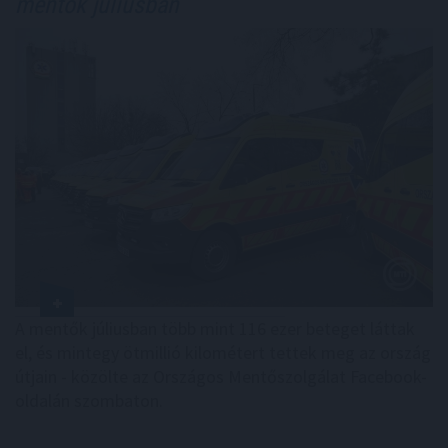
mentők júliusban
A mentők júliusban több mint 116 ezer beteget láttak
el, és mintegy ötmillió kilométert tettek meg az ország
útjain - közölte az Országos Mentőszolgálat Facebook-
oldalán szombaton.