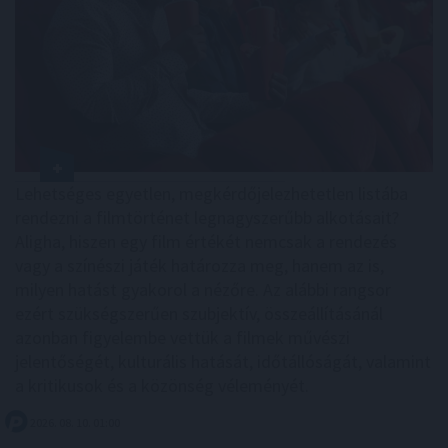
Lehetséges egyetlen, megkérdőjelezhetetlen listába
rendezni a filmtörténet legnagyszerűbb alkotásait?
Aligha, hiszen egy film értékét nemcsak a rendezés
vagy a színészi játék határozza meg, hanem az is,
milyen hatást gyakorol a nézőre. Az alábbi rangsor
ezért szükségszerűen szubjektív, összeállításánál
azonban figyelembe vettük a filmek művészi
jelentőségét, kulturális hatását, időtállóságát, valamint
a kritikusok és a közönség véleményét.
2026. 08. 10. 01:00