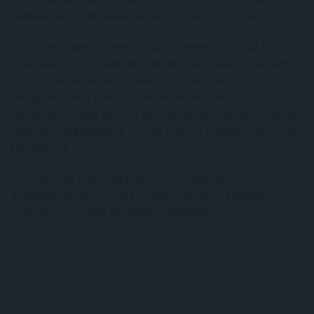
bankkártyás terminálok cseréje is szükséges" - írták.
A 2025-ben induló projekt során a meglévő automaták
felújítása mellett vadonatúj, modern készülékek is érkeznek
a legforgalmasabb helyszínekre. A Deák Ferenc téren és az
Oktogonnál már most is kipróbálhatók azok az
újgenerációs, nagy kijelzős automaták, amelyekből 35 darab
váltja fel a régi gépeket. A teljes hálózat felújítása 2026-ban
fejeződik be.
Kitértek arra, hogy a BKK termékei a jegy- és
bérletautomaták mellett megvásárolhatók a BudapestGO
rendszeren és a BKK ügyfélközpontjaiban is.