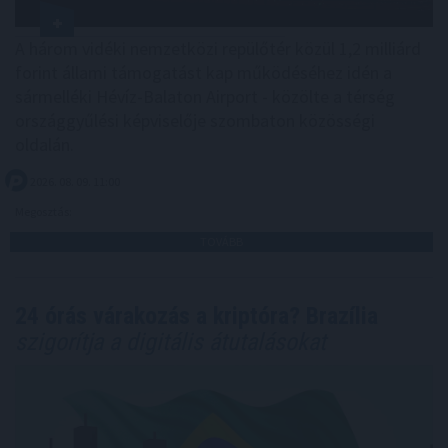
A három vidéki nemzetközi repülőtér közül 1,2 milliárd
forint állami támogatást kap működéséhez idén a
sármelléki Hévíz-Balaton Airport - közölte a térség
országgyűlési képviselője szombaton közösségi
oldalán.
2026. 08. 09. 11:00
Megosztás:
TOVÁBB
24 órás várakozás a kriptóra? Brazília
szigorítja a digitális átutalásokat