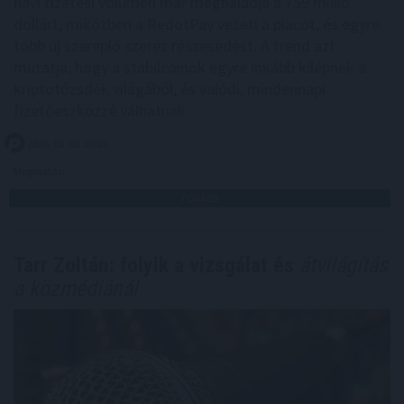
havi fizetési volumen már meghaladja a 759 millió
dollárt, miközben a RedotPay vezeti a piacot, és egyre
több új szereplő szerez részesedést. A trend azt
mutatja, hogy a stabilcoinok egyre inkább kilépnek a
kriptotőzsdék világából, és valódi, mindennapi
fizetőeszközzé válhatnak.
2026. 08. 08. 09:00
Megosztás:
TOVÁBB
Tarr Zoltán: folyik a vizsgálat és
átvilágítás
a közmédiánál