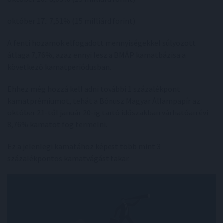
október 17.: 7,51% (15 milliárd forint)
A fenti hozamok elfogadott mennyiségekkel súlyozott
átlaga 7,76%, azaz ennyi lesz a BMÁP kamatbázisa a
következő kamatperiódusban.
Ehhez még hozzá kell adni további 1 százalékpont
kamatprémiumot, tehát a Bónusz Magyar Állampapír az
október 21-től január 20-ig tartó időszakban várhatóan évi
8,76% kamatot fog termelni.
Ez a jelenlegi kamatához képest több mint 3
százalékpontos kamatvágást takar.