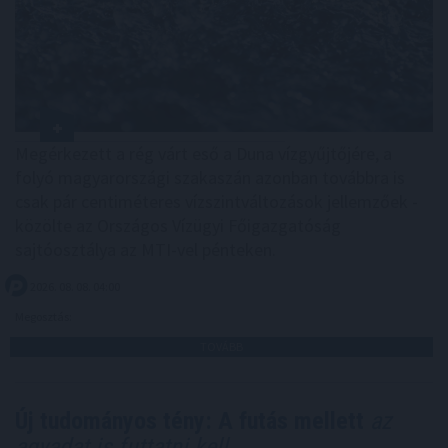
Megérkezett a rég várt eső a Duna vízgyűjtőjére, a
folyó magyarországi szakaszán azonban továbbra is
csak pár centiméteres vízszintváltozások jellemzőek -
közölte az Országos Vízügyi Főigazgatóság
sajtóosztálya az MTI-vel pénteken.
2026. 08. 08. 04:00
Megosztás:
TOVÁBB
Új tudományos tény: A futás mellett
az
agyadat is futtatni kell