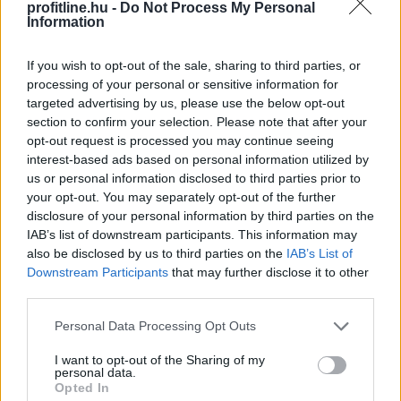
Megosztás:
profitline.hu -
Do Not Process My Personal
Information
TOVÁBB
If you wish to opt-out of the sale, sharing to third parties, or
processing of your personal or sensitive information for
Megelőzte a Tron hálózatát a BNB Chain: új
targeted advertising by us, please use the below opt-out
éllovas a stabilcoin-tulajdonosok között
section to confirm your selection. Please note that after your
opt-out request is processed you may continue seeing
interest-based ads based on personal information utilized by
us or personal information disclosed to third parties prior to
your opt-out. You may separately opt-out of the further
disclosure of your personal information by third parties on the
IAB’s list of downstream participants. This information may
also be disclosed by us to third parties on the
IAB’s List of
Downstream Participants
that may further disclose it to other
third parties.
Please note that this website/app uses one or more Google
Personal Data Processing Opt Outs
services and may gather and store information including but
not limited to your visit or usage behaviour. You may click to
I want to opt-out of the Sharing of my
personal data.
grant or deny consent to Google and its third-party tags to
Opted In
use your data for below specified purposes in below Google