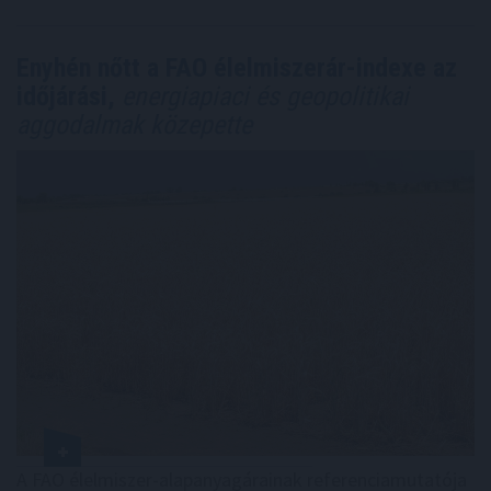
Enyhén nőtt a FAO élelmiszerár-indexe az
időjárási,
energiapiaci és geopolitikai
aggodalmak közepette
A FAO élelmiszer-alapanyagárainak referenciamutatója