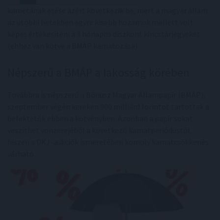
kametának esése azért következik be, mert a magyar állam
az utóbbi hetekben egyre kisebb hozamok mellett volt
képes értékesíteni a 3 hónapos diszkont kincstárjegyeket
(ehhez van kötve a BMÁP kamatozása).
Népszerű a BMÁP a lakosság körében
Továbbra is népszerű a Bónusz Magyar Állampapír (BMÁP),
szeptember végén kereken 900 milliárd forintot tartottak a
befektetők ebben a kötvényben. Azonban a papír sokat
veszíthet vonzerejéből a következő kamatperiódustól,
hiszen a DKJ-aukciók ismeretében komoly kamatcsökkenés
várható.