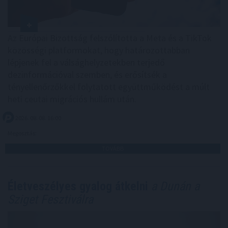
Az Európai Bizottság felszólította a Meta és a TikTok
közösségi platformokat, hogy határozottabban
lépjenek fel a válsághelyzetekben terjedő
dezinformációval szemben, és erősítsék a
tényellenőrzőkkel folytatott együttműködést a múlt
heti ceutai migrációs hullám után.
2026. 08. 08. 16:00
Megosztás:
TOVÁBB
Életveszélyes gyalog átkelni
a Dunán a
Sziget Fesztiválra