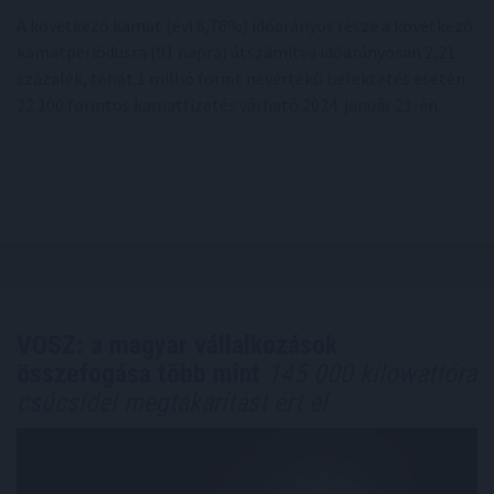
A következő kamat (évi 8,76%) időarányos része a következő
kamatperiódusra (91 napra) átszámítva időarányosan 2,21
százalék, tehát 1 millió forint névértékű befektetés esetén
22 100 forintos kamatfizetés várható 2024. január 21-én.
VOSZ: a magyar vállalkozások
összefogása több mint
145 000 kilowattóra
csúcsidei megtakarítást ért el