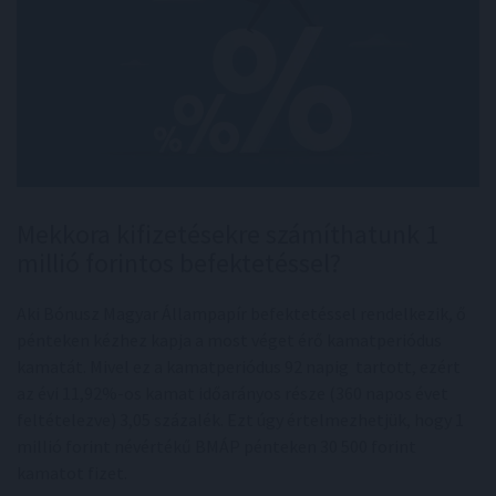
Mekkora kifizetésekre számíthatunk 1
millió forintos befektetéssel?
Aki Bónusz Magyar Állampapír befektetéssel rendelkezik, ő
pénteken kézhez kapja a most véget érő kamatperiódus
kamatát. Mivel ez a kamatperiódus 92 napig tartott, ezért
az évi 11,92%-os kamat időarányos része (360 napos évet
feltételezve) 3,05 százalék. Ezt úgy értelmezhetjük, hogy 1
millió forint névértékű BMÁP pénteken 30 500 forint
kamatot fizet.