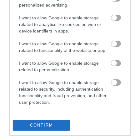
personalized advertising.
A mesterséges intelligencia
I want to allow Google to enable storage
alkalmazhatóságát vizsgálták személyre
related to analytics like cookies on web or
szabott daganatellenes terápia kialakítására
device identifiers in apps.
Szegeden
I want to allow Google to enable storage
related to functionality of the website or app.
I want to allow Google to enable storage
related to personalization.
I want to allow Google to enable storage
related to security, including authentication
functionality and fraud prevention, and other
user protection.
A mesterséges intelligencia alkalmazásának
CONFIRM
lehetőségét vizsgálták személyre szabott