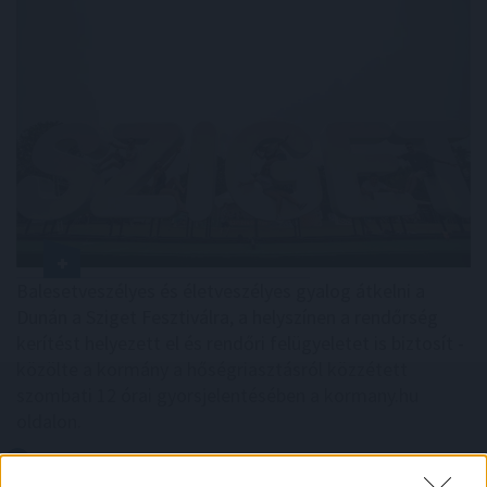
Balesetveszélyes és életveszélyes gyalog átkelni a
Dunán a Sziget Fesztiválra, a helyszínen a rendőrség
kerítést helyezett el és rendőri felügyeletet is biztosít -
közölte a kormány a hőségriasztásról közzétett
szombati 12 órai gyorsjelentésében a kormany.hu
oldalon.
2026. 08. 08. 15:00