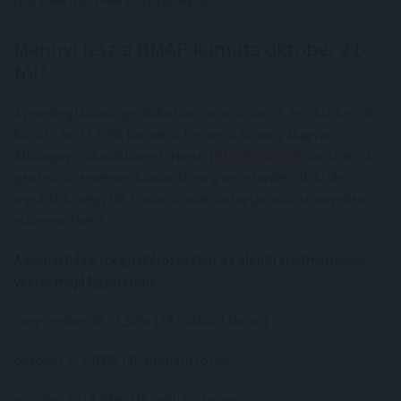
Mennyi lesz a BMÁP kamata október 21-
től?
A jelenlegi kamatperiódusban, azaz július 21. és október 20.
között évi 11,92% kamatot termel a Bónusz Magyar
Állampapír aktuálisan elérhető (
BMÁP 2026/O
) sorozata. A
péntektől érvényes kamatát még nem hirdették ki, de a
legutóbbi négy DKJ-aukció adatai alapján már könnyedén
előrejelezhető.
A kamatbázis meghatározásakor az alábbi eredményeket
veszik majd figyelembe
:
szeptember 26.: 7,54% (19 milliárd forint)
október 3.: 8,03% (15 milliárd forint)
október 10.: 8,03% (15 milliárd forint)