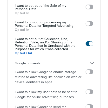
consent section.
I want to opt-out of the Sale of my
Personal Data.
Opted In
I want to opt-out of processing my
Personal Data for Targeted Advertising.
Opted In
Csendben, de annál látványosabban rendeződnek át az
I want to opt-out of Collection, Use,
erőviszonyok a stabilcoinpiacon. A BNB Chain már több
Retention, Sale, and/or Sharing of my
Personal Data that Is Unrelated with the
stabilcoint tartó címmel rendelkezik, mint a hosszú
Purposes for which it was collected.
Opted Out
ideje domináns Tron, miközben az USDT-felhasználók
száma is gyors ütemben nő a hálózaton. A Tron ettől
Google consents
még messze nem veszítette el vezető szerepét:
tranzakciós volumenben továbbra is óriási előnnyel
I want to allow Google to enable storage
rendelkezik.
related to advertising like cookies on web or
device identifiers in apps.
2026. 08. 08. 14:00
I want to allow my user data to be sent to
Megosztás:
Google for online advertising purposes.
TOVÁBB
I want to allow Google to send me