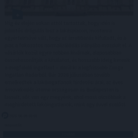
Míg év elején sokan attól tartottak, hogy idén is
jelentős drágulás lesz a lakáspiacon, mostanra
egyértelművé vált, hogy az árrobbanás kifulladt, és a
piac a fokozatos normalizálódás irányába mozdult el. A
vásárlók közül egyre többen kivárnak, alaposabban
összehasonlítják a kínálatot, és hosszabb ideig keresik
a megfelelő ingatlant – derül ki a legfrissebb Zenga
Ingatlan Radarból. Bár 2026 júliusában tovább
emelkedtek a lakóingatlanok hirdetési árai, az éves
árnövekedés üteme országosan és Budapesten is
lassult, sőt van egy megyénk, ahol most olcsóbbak a
meghirdetett lakóingatlanok, mint egy évvel ezelőtt.
2026. 08. 08. 06:00
Megosztás:
TOVÁBB