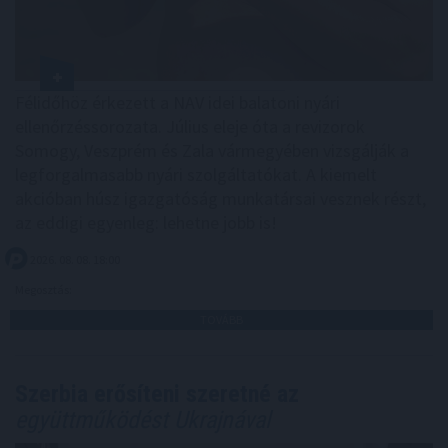
Félidőhöz érkezett a NAV idei balatoni nyári
ellenőrzéssorozata. Július eleje óta a revizorok
Somogy, Veszprém és Zala vármegyében vizsgálják a
legforgalmasabb nyári szolgáltatókat. A kiemelt
akcióban húsz igazgatóság munkatársai vesznek részt,
az eddigi egyenleg: lehetne jobb is!
2026. 08. 08. 18:00
Megosztás:
TOVÁBB
Szerbia erősíteni szeretné az
együttműködést Ukrajnával