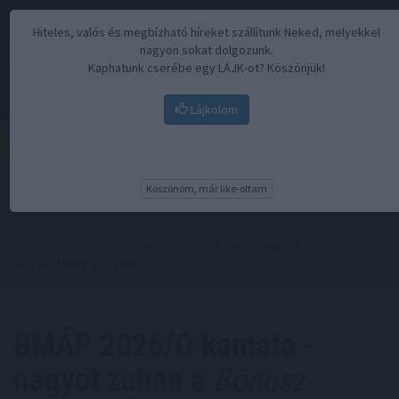
Hiteles, valós és megbízható híreket szállítunk Neked, melyekkel
nagyon sokat dolgozunk.
Kaphatunk cserébe egy LÁJK-ot? Köszönjük!
Lájkolom
Menü
Köszönöm, már like-oltam
Kezdőoldal
//
Hírek
// BMÁP 2026/O kamata - nagyot zuhan a Bónusz
Magyar Állampapír kamata
BMÁP 2026/O kamata -
nagyot zuhan a
Bónusz