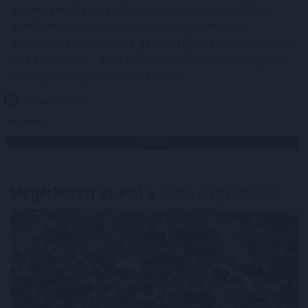
enyhén emelkedett júliusban, mivel a közelmúltbeli
hőhullámok és az energiapiacon tapasztalható
dinamikák felnyomták a gabonafélék, a növényi olajok
és a cukor árát – adta hírül az ENSZ Élelmezésügyi és
Mezőgazdasági Szervezete (FAO).
2026. 08. 08. 05:00
Megosztás:
TOVÁBB
Megérkezett az eső a
Duna vízgyűjtőjére