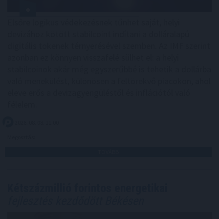
Elsőre logikus védekezésnek tűnhet saját, helyi
devizához kötött stabilcoint indítani a dolláralapú
digitális tokenek térnyerésével szemben. Az IMF szerint
azonban ez könnyen visszafelé sülhet el: a helyi
stabilcoinok akár még egyszerűbbé is tehetik a dollárba
való menekülést, különösen a feltörekvő piacokon, ahol
eleve erős a devizagyengüléstől és inflációtól való
félelem.
2026. 08. 08. 11:00
Megosztás:
TOVÁBB
Kétszázmillió forintos energetikai
fejlesztés kezdődött Békésen