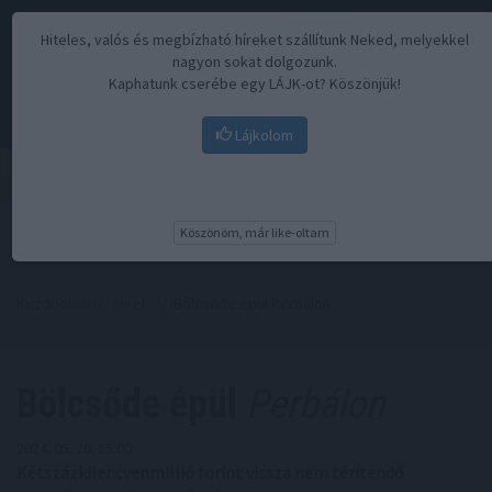
Hiteles, valós és megbízható híreket szállítunk Neked, melyekkel
nagyon sokat dolgozunk.
Kaphatunk cserébe egy LÁJK-ot? Köszönjük!
Lájkolom
Menü
Köszönöm, már like-oltam
Kezdőoldal
//
Hírek
// Bölcsőde épül Perbálon
Bölcsőde épül
Perbálon
2024. 05. 20. 15:00
Kétszázkilencvenmillió forint vissza nem térítendő