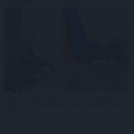
vezetésben az orosz elnök
Személycseréket jelentett be az orosz fegyveres erők
parancsnoki állományában szerdán Vlagyimir Putyin
elnök.