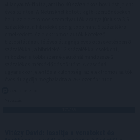
villanyautó-flotta, ami bő 40 százalékos bővülést jelent
éves szinten. A Netrisknél kötött kgfb-szerződéseken
belül az elektromos személyautók aránya júniusra 3,6
százalékra, a hibrideké pedig több mint 5 százalékra
emelkedett. Az elektromos autók kötelező
biztosításának féléves átlagdíja éves összevetésben 8
százalékkal, a hibrideké 12 százalékkal csökkent,
miközben a többi személyautónál mindössze 2
százalékos mérséklődés történt. A cascónál
ugyanakkor jelentős a különbség: az elektromos autók
éves átlagdíja meghaladta a 263 ezer forintot.
2026. 08. 05. 21:00
Megosztás:
TOVÁBB
Vitézy Dávid: lassítja a vonatokat és