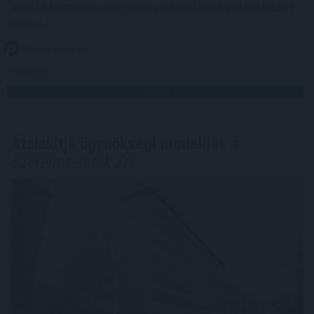
jelentő benzines szegmens változatlanul szilárd bázist
mutat.
2026. 08. 06. 04:00
Megosztás:
TOVÁBB
Átalakítja ügynökségi modelljét
a
Szerencsejáték Zrt.