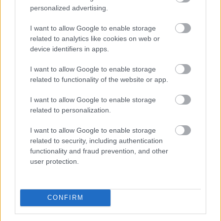
personalized advertising.
I want to allow Google to enable storage
related to analytics like cookies on web or
device identifiers in apps.
I want to allow Google to enable storage
related to functionality of the website or app.
I want to allow Google to enable storage
related to personalization.
I want to allow Google to enable storage
Enyhangúlag szavaztak a Magyar Nemzeti Bank (MNB)
related to security, including authentication
Monetáris Tanácsának tagjai a július 21-i ülésen az
functionality and fraud prevention, and other
alapkamat csökkentéséről - olvasható az MNB
user protection.
honlapján szerdán közzétett rövidített jegyzőkönyvben.
CONFIRM
2026. 08. 05. 22:00
Megosztás: