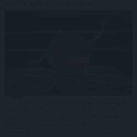
az ADA egyhavi csúcsra ugrott
Jelentős technológiai, irányítási és piaci fejlemények
történtek a Cardano ökoszisztémájában július 30. és
augusztus 5. között. A hálózat az Injective blokklánccal
kialakított új kapcsolat révén tovább javította
interoperabilitását, miközben új szakaszba lépett a