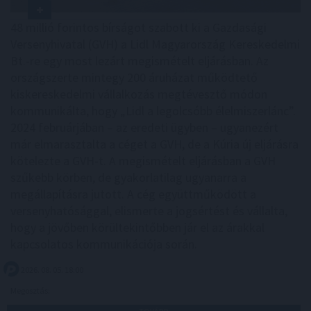
48 millió forintos bírságot szabott ki a Gazdasági
Versenyhivatal (GVH) a Lidl Magyarország Kereskedelmi
Bt.-re egy most lezárt megismételt eljárásban. Az
országszerte mintegy 200 áruházat működtető
kiskereskedelmi vállalkozás megtévesztő módon
kommunikálta, hogy „Lidl a legolcsóbb élelmiszerlánc”.
2024 februárjában – az eredeti ügyben – ugyanezért
már elmarasztalta a céget a GVH, de a Kúria új eljárásra
kötelezte a GVH-t. A megismételt eljárásban a GVH
szűkebb körben, de gyakorlatilag ugyanarra a
megállapításra jutott. A cég együttműködött a
versenyhatósággal, elismerte a jogsértést és vállalta,
hogy a jövőben körültekintőbben jár el az árakkal
kapcsolatos kommunikációja során.
2026. 08. 05. 18:00
Megosztás: