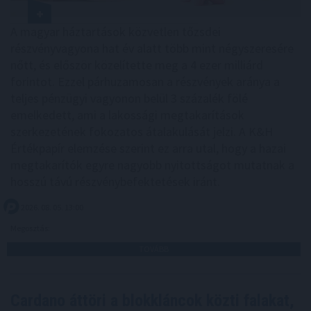
A magyar háztartások közvetlen tőzsdei
részvényvagyona hat év alatt több mint négyszeresére
nőtt, és először közelítette meg a 4 ezer milliárd
forintot. Ezzel párhuzamosan a részvények aránya a
teljes pénzügyi vagyonon belül 3 százalék fölé
emelkedett, ami a lakossági megtakarítások
szerkezetének fokozatos átalakulását jelzi. A K&H
Értékpapír elemzése szerint ez arra utal, hogy a hazai
megtakarítók egyre nagyobb nyitottságot mutatnak a
hosszú távú részvénybefektetések iránt.
2026. 08. 05. 13:00
Megosztás:
TOVÁBB
Cardano áttöri a blokkláncok közti falakat,