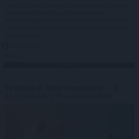
miatt a gazdasági szereplők részéről széles körben és
önkéntesen vállalt fogyasztáscsökkentés a
villamosenergia hálózat számára kezelhetőbbé teszi a
Paksi Atomerőmű szinte teljes kiesése miatti roppant
feszült helyzetet.
2026. 08. 05. 15:00
Megosztás:
TOVÁBB
Te döntöd el, mikor használod fel – új
konstrukció az OTP Lakástakaréknál