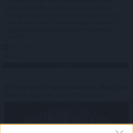
„vízkorlátozásnak” nevezi, jogilag azonban több,
egymástól eltérő intézkedésről lehet szó. Nem
mindegy, hogy vízhiány miatti települési korlátozásról,
műszaki üzemzavarról, ivóvízminőségi problémáról
vagy mezőgazdasági vízhasználat korlátozásáról
beszélünk.
2026. 08. 06. 01:00
Megosztás:
TOVÁBB
A Tisza-frakció kezdeményezte, hogy jövő
kedden legyen az államfőválasztás