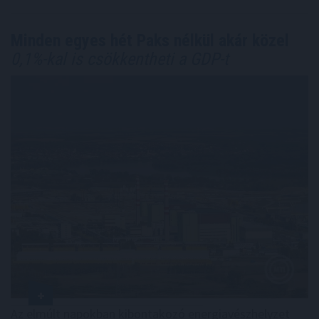
Minden egyes hét Paks nélkül akár közel
0,1%-kal is csökkentheti a GDP-t
Az elmúlt napokban kibontakozó energiavészhelyzet