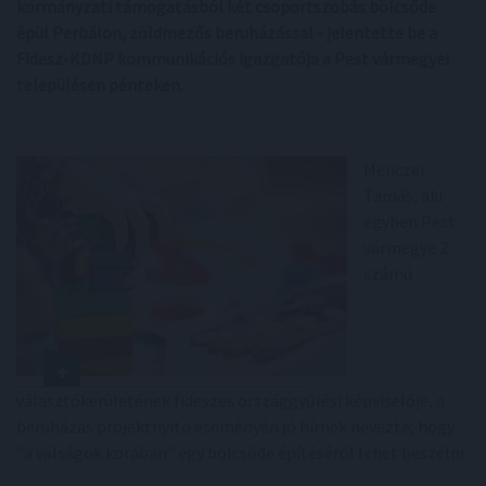
kormányzati támogatásból két csoportszobás bölcsőde
épül Perbálon, zöldmezős beruházással - jelentette be a
Fidesz-KDNP kommunikációs igazgatója a Pest vármegyei
településen pénteken.
Menczer
Tamás, aki
egyben Pest
vármegye 2.
számú
választókerületének fideszes országgyűlési képviselője, a
beruházás projektnyitó eseményén jó hírnek nevezte, hogy
"a válságok korában" egy bölcsőde építéséről lehet beszélni.