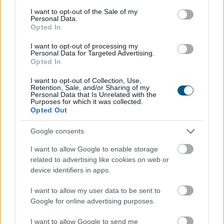
Csökkenti a reaktor teljesítményét
a krskói
consent section.
I want to opt-out of the Sale of my
atomerőmű
Personal Data.
Opted In
Szerda éjszakától fokozatosan csökkenti reaktorának
I want to opt-out of processing my
teljesítményét a szlovén-horvát tulajdonú Krsko
Personal Data for Targeted Advertising.
Atomerőmű (NEK) a Száva alacsony vízhozama és
Opted In
magas vízhőmérséklete miatt - közölte az erőmű
I want to opt-out of Collection, Use,
vezetése.
Retention, Sale, and/or Sharing of my
Personal Data that Is Unrelated with the
Purposes for which it was collected.
2026. 08. 05. 23:00
Opted Out
Megosztás:
Google consents
TOVÁBB
I want to allow Google to enable storage
related to advertising like cookies on web or
MNB: egyhangúlag támogatta a monetáris
device identifiers in apps.
tanács
az alapkamat csökkentését
I want to allow my user data to be sent to
júliusban
Google for online advertising purposes.
I want to allow Google to send me