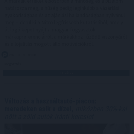
A márkák értékét elsősorban a minőség és a bizalom
határozza meg, a hűség pedig leginkább a vásárlási
gyakoriságban és az ajánlási hajlandóságban nyilvánul
meg – derül ki a Nitro legfrissebb kutatásából, amely
átfogó képet nyújt a magyar fogyasztók
márkapreferenciáiról, a márkákhoz fűződő viszonyáról
és a lojalitás mögött álló motivációkról.
2026. 08. 06. 05:00
Megosztás:
TOVÁBB
Változás a használtautó-piacon:
meredeken esik a dízel,
miközben 30%-kal
nőtt a zöld autók iránti kereslet