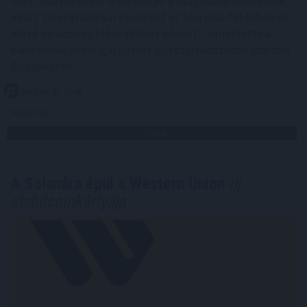
nőtt, adózás utáni eredménye a magasabb adóterhek
miatt 20 százalékkal csökkent az idei első fél évben az
előző év azonos időszakához képest - ismertette a
bank elnök-vezérigazgatója sajtótájékoztatón szerdán
Budapesten.
2026. 08. 05. 17:00
Megosztás:
TOVÁBB
A Solanára épül a Western Union
új
stabilcoinkártyája