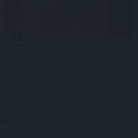
Egy lakásfelújítás, költözés vagy új otthon
megvásárlása ritkán igazodik az évekkel korábban
meghatározott időponthoz. Van, amikor néhány év
alatt összegyűlik a szükséges önerő, máskor pedig
érdemes tovább takarékoskodni egy nagyobb cél
érdekében. A pénzügyi és ingatlanpiaci lehetőségek,
illetve a családi tervek időközben is változhatnak. Az
OTP Lakástakarék megújított konstrukciója ezekre a
kiszámíthatatlan helyzetekre kínál rugalmas
megoldást.
2026. 08. 05. 14:00
Megosztás: