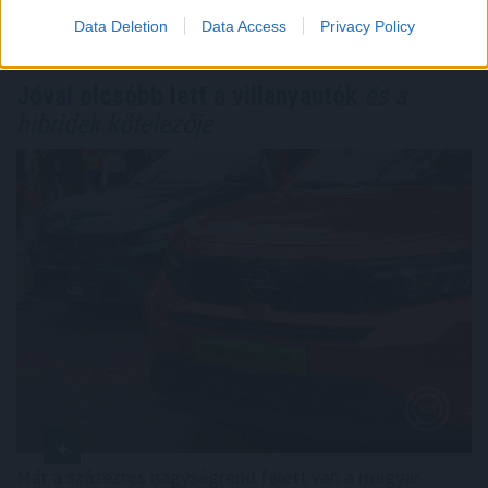
TOVÁBB
Data Deletion
Data Access
Privacy Policy
Jóval olcsóbb lett a villanyautók
és a
hibridek kötelezője
Már a százezres nagyságrend felett van a magyar