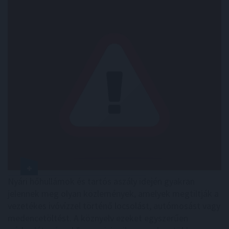
Nyári hőhullámok és tartós aszály idején gyakran
jelennek meg olyan közlemények, amelyek megtiltják a
vezetékes ivóvízzel történő locsolást, autómosást vagy
medencetöltést. A köznyelv ezeket egyszerűen