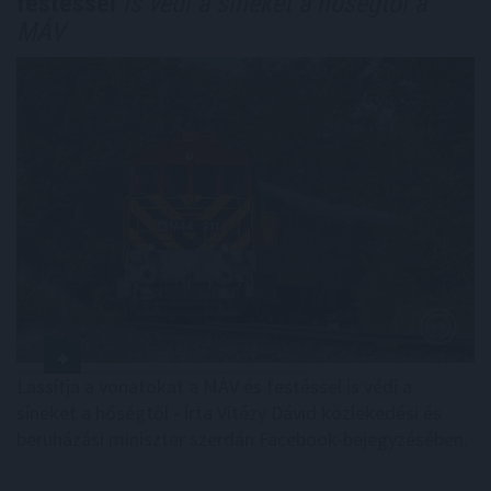
festéssel
is védi a síneket a hőségtől a
MÁV
Lassítja a vonatokat a MÁV és festéssel is védi a
síneket a hőségtől - írta Vitézy Dávid közlekedési és
beruházási miniszter szerdán Facebook-bejegyzésében.