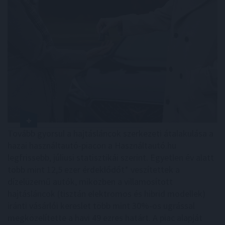
Tovább gyorsul a hajtásláncok szerkezeti átalakulása a
hazai használtautó-piacon a Használtautó.hu
legfrissebb, júliusi statisztikái szerint. Egyetlen év alatt
több mint 12,5 ezer érdeklődőt* veszítettek a
dízelüzemű autók, miközben a villamosított
hajtásláncok (tisztán elektromos és hibrid modellek)
iránti vásárlói kereslet több mint 30%-os ugrással
megközelítette a havi 49 ezres határt. A piac alapját