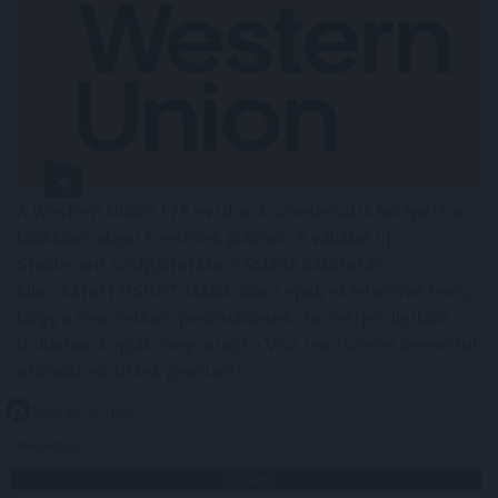
A Western Union 175 év után közvetlenül is belépett a
blokkláncalapú fizetések piacára. A vállalat új
Stablecard szolgáltatása a Solana hálózatán
kibocsátott USDPT stabilcoinra épül, és lehetővé teszi,
hogy a nemzetközi pénzküldések címzettjei digitális
dollárban kapják meg, majd a Visa rendszerén keresztül
azonnal elköltsék pénzüket.
2026. 08. 05. 16:00
Megosztás:
TOVÁBB