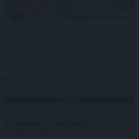
Sok magyar nyugdíjas havonta többféle gyógyszert
szed, ezért a patikában hagyott összeg könnyen
elérheti a több ezer vagy akár több tízezer forintot.
Kevesen tudják azonban, hogy a társadalombiztosítási
támogatás mellett közgyógyellátás, önkormányzati
segítség, egyedi méltányosság és olcsóbb helyettesítő
készítmény is csökkentheti a kiadásokat.
2026. 08. 06. 02:00
Megosztás:
TOVÁBB
Ki rendelhet el vízkorlátozást
ma
Magyarországon?