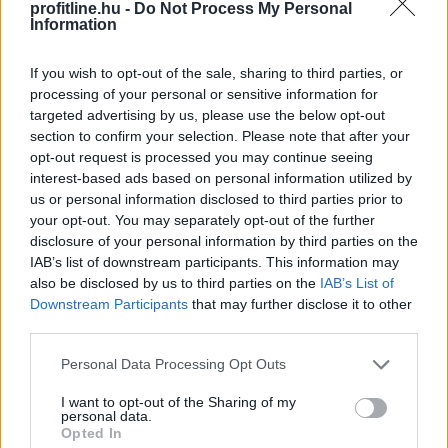
profitline.hu -
Do Not Process My Personal
Information
If you wish to opt-out of the sale, sharing to third parties, or
processing of your personal or sensitive information for
targeted advertising by us, please use the below opt-out
section to confirm your selection. Please note that after your
opt-out request is processed you may continue seeing
interest-based ads based on personal information utilized by
A Tisza-frakció kezdeményezte, hogy a parlament jövő
us or personal information disclosed to third parties prior to
kedden válassza meg az új köztársasági elnököt.
your opt-out. You may separately opt-out of the further
disclosure of your personal information by third parties on the
IAB’s list of downstream participants. This information may
also be disclosed by us to third parties on the
IAB’s List of
Downstream Participants
that may further disclose it to other
third parties.
2026. 08. 06. 00:05
Megosztás:
Please note that this website/app uses one or more Google
Personal Data Processing Opt Outs
services and may gather and store information including but
TOVÁBB
not limited to your visit or usage behaviour. You may click to
I want to opt-out of the Sharing of my
personal data.
grant or deny consent to Google and its third-party tags to
Opted In
use your data for below specified purposes in below Google