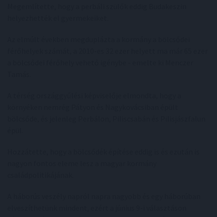
Megemlítette, hogy a perbáli szülők eddig Budakeszin
helyezhették el gyermekeiket.
Az elmúlt években megduplázta a kormány a bölcsődei
férőhelyek számát, a 2010-es 32 ezer helyett ma már 65 ezer
a bölcsődei férőhely vehető igénybe - emelte ki Menczer
Tamás.
A térség országgyűlési képviselője elmondta, hogy a
környéken nemrég Pátyon és Nagykovácsiban épült
bölcsőde, és jelenleg Perbálon, Piliscsabán és Pilisjászfalun
épül.
Hozzátette, hogy a bölcsődék építése eddig is és ezután is
nagyon fontos eleme lesz a magyar kormány
családpolitikájának.
A háborús veszély napról napra nagyobb és egy háborúban
elveszíthetünk mindent, ezért a június 9-i választáson