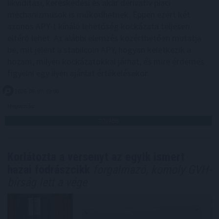
likviditási, kereskedési és akár derivatív piaci
mechanizmusok is működhetnek. Éppen ezért két
azonos APY-t kínáló lehetőség kockázata teljesen
eltérő lehet. Az alábbi elemzés közérthetően mutatja
be, mit jelent a stabilcoin APY, hogyan keletkezik a
hozam, milyen kockázatokkal járhat, és mire érdemes
figyelni egy ilyen ajánlat értékelésekor.
2026. 08. 07. 19:00
Megosztás:
TOVÁBB
Korlátozta a versenyt az egyik ismert
hazai fodrászcikk
forgalmazó, komoly GVH-
bírság lett a vége