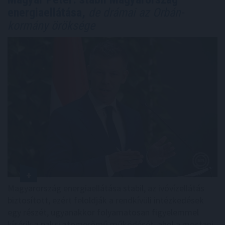
energiaellátása,
de drámai az Orbán-
kormány öröksége
Magyarország energiaellátása stabil, az ivóvízellátás
biztosított, ezért feloldják a rendkívüli intézkedések
egy részét, ugyanakkor folyamatosan figyelemmel
kísérik a paksi atomerőmű működését, ahol a mostani