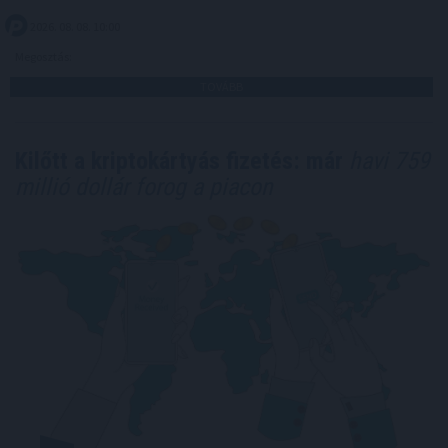
2026. 08. 08. 10:00
Megosztás:
TOVÁBB
Kilőtt a kriptokártyás fizetés: már
havi 759
millió dollár forog a piacon