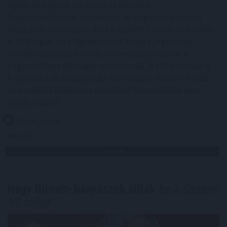
Újabb akadályba ütközött az amerikai
kriptoszabályozás: a Szenátus az augusztusi szünet
előtt nem vitte szavazásra a CLARITY Actet, miközben
a JPMorgan arra figyelmeztet, hogy a jogszabály
további csúszása komoly versenyelőnyt adhat a
hagyományos pénzügyi rendszernek. A tét nemcsak a
kriptovaluták szabályozási környezete, hanem a több
ezermilliárd dollárosra növekedő tokenizációs piac
jövője is lehet.
2026. 08. 07. 23:59
Megosztás:
TOVÁBB
Nagy Bitcoin-bányászok álltak
be a Stratum
V2 mögé