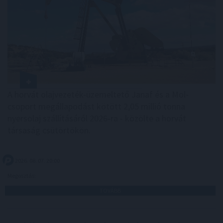
A horvát olajvezeték-üzemeltető Janaf és a Mol-
csoport megállapodást kötött 2,05 millió tonna
nyersolaj szállításáról 2026-ra - közölte a horvát
társaság csütörtökön.
2026. 08. 07. 20:00
Megosztás:
TOVÁBB