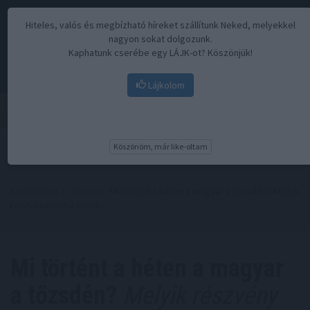
Hiteles, valós és megbízható híreket szállítunk Neked, melyekkel
nagyon sokat dolgozunk.
Kaphatunk cserébe egy LÁJK-ot? Köszönjük!
Lájkolom
Menü
Köszönöm, már like-oltam
Kezdőoldal
//
Hírek
// Mi történt a héten a magyar a tőzsdén? Melyik
részvény volt a nyerő?
Mi történt a héten a magyar
a tőzsdén?
Melyik részvény