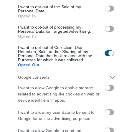
consent section.
I want to opt-out of the Sale of my
Personal Data.
Opted In
I want to opt-out of processing my
Personal Data for Targeted Advertising.
Opted In
I want to opt-out of Collection, Use,
Retention, Sale, and/or Sharing of my
Personal Data that Is Unrelated with the
Purposes for which it was collected.
Opted Out
Megérkezett a rég várt eső a Duna vízgyűjtőjére, a
folyó magyarországi szakaszán azonban továbbra is
Google consents
csak pár centiméteres vízszintváltozások jellemzőek -
I want to allow Google to enable storage
közölte az Országos Vízügyi Főigazgatóság
related to advertising like cookies on web or
sajtóosztálya az MTI-vel pénteken.
device identifiers in apps.
2026. 08. 08. 04:00
I want to allow my user data to be sent to
Megosztás:
Google for online advertising purposes.
TOVÁBB
I want to allow Google to send me