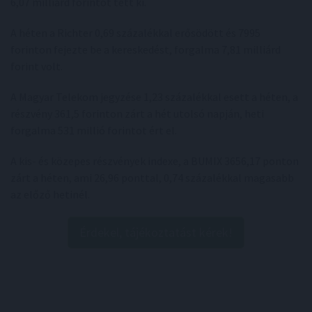
6,07 milliárd forintot tett ki.
A héten a Richter 0,69 százalékkal erősödött és 7995
forinton fejezte be a kereskedést, forgalma 7,81 milliárd
forint volt.
A Magyar Telekom jegyzése 1,23 százalékkal esett a héten, a
részvény 361,5 forinton zárt a hét utolsó napján, heti
forgalma 531 millió forintot ért el.
A kis- és közepes részvények indexe, a BUMIX 3656,17 ponton
zárt a héten, ami 26,96 ponttal, 0,74 százalékkal magasabb
az előző hetinél.
Érdekel, tájékoztatást kérek!