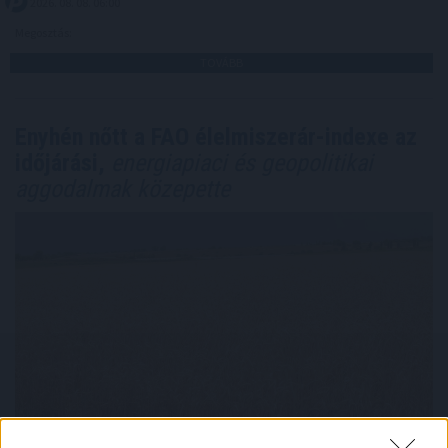
2026. 08. 08. 06:00
Megosztás:
TOVÁBB
Enyhén nőtt a FAO élelmiszerár-indexe az
időjárási,
energiapiaci és geopolitikai
aggodalmak közepette