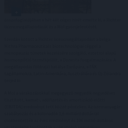
összefoglalójában a hét két céges hírét emelte ki, a Richter
licencmegállapodását és a Mol gyorsjelentését.
Szerdán kötött a Richter licencmegállapodást a belga
Mithra Pharmaceuticals biotechnológiai céggel a
menopauzás tünetek kezelésére szolgáló, estetrol alapú
hormonpótló termékjelölt, a Donesta forgalmazására. A
megállapodás földrajzi hatálya Európára, a FÁK
tagállamokra, Latin-Amerikára, Ausztráliára és Új-Zélandra
terjed ki.
A Mol a várakozásokkal megegyező negyedik negyedéves
tisztított, kamat-, adófizetés és amortizáció előtti
(EBITDA) eredményt tett közzé pénteken. Az üzemanyagár-
szabályozás és a különadók 1,6 milliárd dollárral
csökkentették az éves eredményt és 106 millió dolláros
veszteségbe fordították a cég utolsó negyedéves