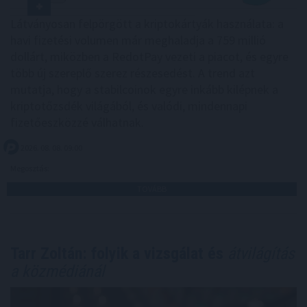
Látványosan felpörgött a kriptokártyák használata: a
havi fizetési volumen már meghaladja a 759 millió
dollárt, miközben a RedotPay vezeti a piacot, és egyre
több új szereplő szerez részesedést. A trend azt
mutatja, hogy a stabilcoinok egyre inkább kilépnek a
kriptotőzsdék világából, és valódi, mindennapi
fizetőeszközzé válhatnak.
2026. 08. 08. 09:00
Megosztás:
TOVÁBB
Tarr Zoltán: folyik a vizsgálat és
átvilágítás
a közmédiánál