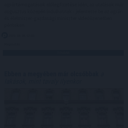
agrártámogatások előlegfizetése idén, az utalások már
augusztus közepén indulhatnak - jelentette be az agrár-
és élelmiszer-gazdasági miniszter videóüzenetben
pénteken.
2026. 08. 08. 07:00
Megosztás:
TOVÁBB
Ebben a megyében már olcsóbbak
a
lakások, mint tavaly ilyenkor