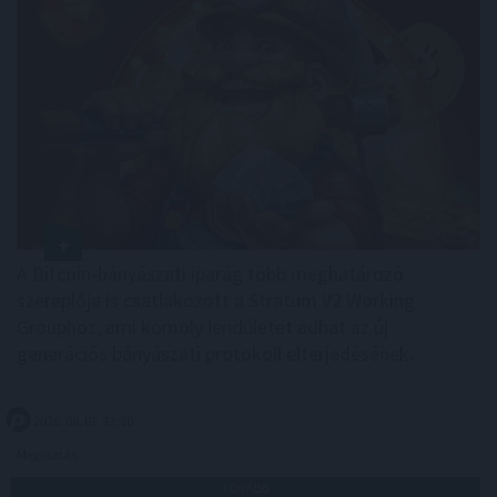
A Bitcoin-bányászati iparág több meghatározó
szereplője is csatlakozott a Stratum V2 Working
Grouphoz, ami komoly lendületet adhat az új
generációs bányászati protokoll elterjedésének.
2026. 08. 07. 23:00
Megosztás:
TOVÁBB