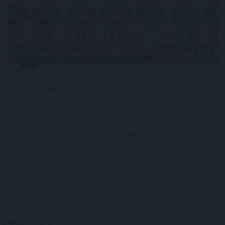
Míg év elején sokan attól tartottak, hogy idén is
jelentős drágulás lesz a lakáspiacon, mostanra
egyértelművé vált, hogy az árrobbanás kifulladt, és a
piac a fokozatos normalizálódás irányába mozdult el. A
vásárlók közül egyre többen kivárnak, alaposabban
összehasonlítják a kínálatot, és hosszabb ideig keresik
a megfelelő ingatlant – derül ki a legfrissebb Zenga
Ingatlan Radarból. Bár 2026 júliusában tovább
emelkedtek a lakóingatlanok hirdetési árai, az éves
árnövekedés üteme országosan és Budapesten is
lassult, sőt van egy megyénk, ahol most olcsóbbak a
meghirdetett lakóingatlanok, mint egy évvel ezelőtt.