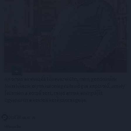
A sörhas elnevezés félrevezetőbb, mint gondolnánk.
Nem létezik olyan különleges biológiai kapcsoló, amely
felismeri a korsó sört, majd annak energiáját
egyenesen a köldök köré csomagolja.
2026. 08. 08. 01:00
Megosztás: