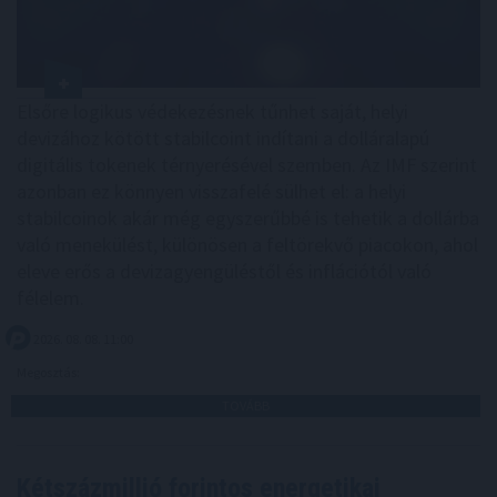
Elsőre logikus védekezésnek tűnhet saját, helyi
devizához kötött stabilcoint indítani a dolláralapú
digitális tokenek térnyerésével szemben. Az IMF szerint
azonban ez könnyen visszafelé sülhet el: a helyi
stabilcoinok akár még egyszerűbbé is tehetik a dollárba
való menekülést, különösen a feltörekvő piacokon, ahol
eleve erős a devizagyengüléstől és inflációtól való
félelem.
2026. 08. 08. 11:00
Megosztás:
TOVÁBB
Kétszázmillió forintos energetikai