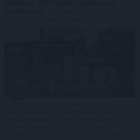
Stabilcoin APY fogalma, jelentése és
értelmezése
– hogyan működik a
stabilcoinok éves hozama?
A stabilcoin APY azt mutatja meg, hogy egy
stabilcoinban elhelyezett befektetés egy év alatt
mekkora hozamot termelhet a kamatos kamat hatását
is figyelembe véve. Bár első pillantásra egyszerű
százalékos mutatónak tűnik, a háttérben hitelezési,