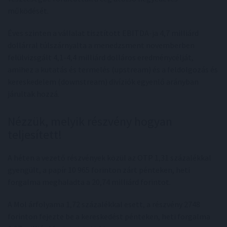
működését.
Éves szinten a vállalat tisztított EBITDA-ja 4,7 milliárd
dollárral túlszárnyalta a menedzsment novemberben
felülvizsgált 4,1-4,4 milliárd dolláros eredménycélját,
amihez a kutatás és termelés (upstream) és a feldolgozás és
kereskedelem (downstream) divíziók egyenlő arányban
járultak hozzá.
Nézzük, melyik részvény hogyan
teljesített!
A héten a vezető részvények közül az OTP 1,31 százalékkal
gyengült, a papír 10 965 forinton zárt pénteken, heti
forgalma meghaladta a 20,74 milliárd forintot.
A Mol árfolyama 1,72 százalékkal esett, a részvény 2748
forinton fejezte be a kereskedést pénteken, heti forgalma