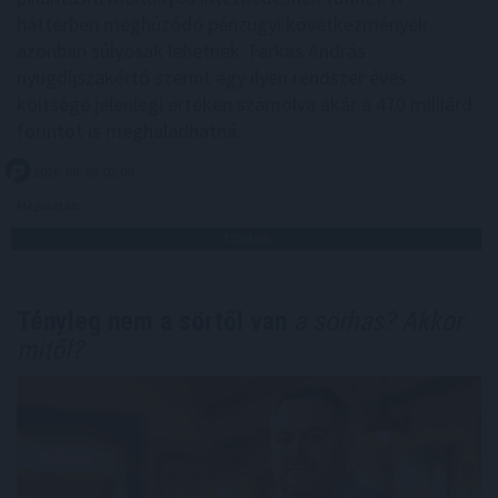
háttérben meghúzódó pénzügyi következmények
azonban súlyosak lehetnek: Farkas András
nyugdíjszakértő szerint egy ilyen rendszer éves
költsége jelenlegi értéken számolva akár a 470 milliárd
forintot is meghaladhatná.
2026. 08. 08. 02:00
Megosztás:
TOVÁBB
Tényleg nem a sörtől van
a sörhas? Akkor
mitől?