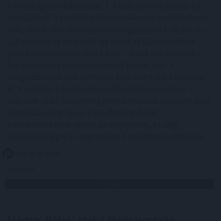
infláció így tovább lassult: 1,2 százalékra a júniusi 1,7
százalékról. A további inflációcsökkenés borítékolható
volt, ennek mértéke azonban meghaladta a vártat. Az
1,2 százalékos tényadat így mind az 1,6 százalékos
piaci konszenzusnál, mind a mi – ennél alacsonyabb –
1,4 százalékos várakozásunknál kisebb lett. A
maginflációnál már nem volt ilyen mértékű a lassulás,
ez a mutató 1,9 százalékon állt júliusban a júniusi 2
százalék után. Összességében a mostani alacsony adat
várhatóan megágyaz a további jegybanki
kamatcsökkentéseknek az augusztusi, és nagy
valószínűséggel a szeptemberi kamatdöntő üléseken.
2026. 08. 07. 22:00
Megosztás:
TOVÁBB
Magyar Péter: stabil Magyarország