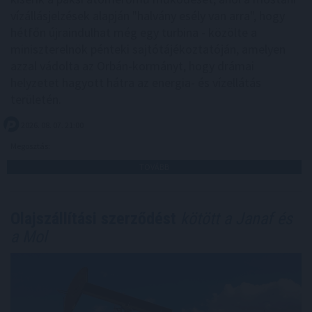
vízállásjelzések alapján "halvány esély van arra", hogy
hétfőn újraindulhat még egy turbina - közölte a
miniszterelnök pénteki sajtótájékoztatóján, amelyen
azzal vádolta az Orbán-kormányt, hogy drámai
helyzetet hagyott hátra az energia- és vízellátás
területén.
2026. 08. 07. 21:00
Megosztás:
TOVÁBB
Olajszállítási szerződést
kötött a Janaf és
a Mol