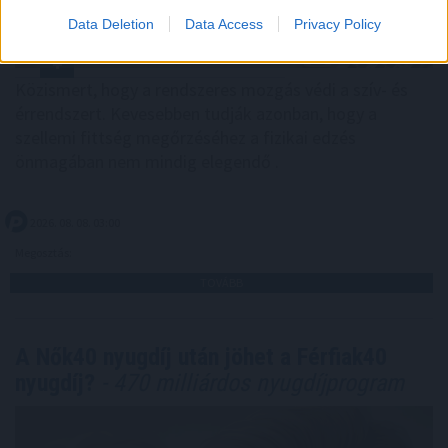
Data Deletion
Data Access
Privacy Policy
Közismert, hogy a rendszeres mozgás védi a szív- és
érrendszert. Kevesebben tudják azonban, hogy a
szellemi fittség megőrzéséhez a fizikai edzés
önmagában nem mindig elegendő .
2026. 08. 08. 03:00
Megosztás:
TOVÁBB
A Nők40 nyugdíj után jöhet a Férfiak40
nyugdíj?
- 470 milliárdos nyugdíjprogram