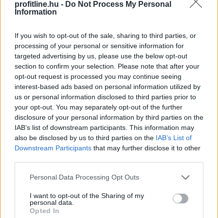
profitline.hu -
Do Not Process My Personal
Information
A FAO élelmiszer-alapanyagárainak referenciamutatója
If you wish to opt-out of the sale, sharing to third parties, or
enyhén emelkedett júliusban, mivel a közelmúltbeli
processing of your personal or sensitive information for
hőhullámok és az energiapiacon tapasztalható
targeted advertising by us, please use the below opt-out
dinamikák felnyomták a gabonafélék, a növényi olajok
section to confirm your selection. Please note that after your
opt-out request is processed you may continue seeing
és a cukor árát – adta hírül az ENSZ Élelmezésügyi és
interest-based ads based on personal information utilized by
Mezőgazdasági Szervezete (FAO).
us or personal information disclosed to third parties prior to
your opt-out. You may separately opt-out of the further
2026. 08. 08. 05:00
disclosure of your personal information by third parties on the
Megosztás:
IAB’s list of downstream participants. This information may
TOVÁBB
also be disclosed by us to third parties on the
IAB’s List of
Downstream Participants
that may further disclose it to other
third parties.
Megérkezett az eső a
Duna vízgyűjtőjére
Please note that this website/app uses one or more Google
Personal Data Processing Opt Outs
services and may gather and store information including but
not limited to your visit or usage behaviour. You may click to
I want to opt-out of the Sharing of my
personal data.
grant or deny consent to Google and its third-party tags to
Opted In
use your data for below specified purposes in below Google