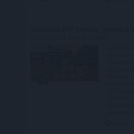
Stabilcoin APY fogalma, jelentése
stabilcoinok éves hozama?
A stabilcoi
elhelyezett
termelhet a
első pillan
háttérben hi
piaci mecha
APY-t kínáló
elemzés köz
hogyan kele
mire érdemes
2026. 08. 07. 1