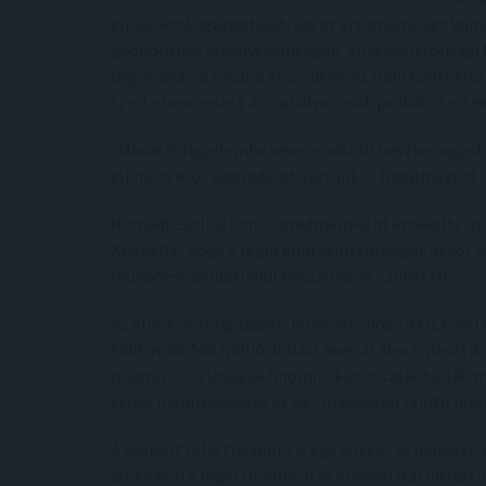
elnök-vezérigazgatóját, aki az eredményeket komm
geopolitikai bizonytalanságok, ellátásbiztonsági
negyedévben tovább erősödtek. Az iráni konfliktus,
szerte bevezetett árszabályozások próbára tették 
"Mindezt figyelembe véve rendkívül büszke vagyok a
ellenére erős negyedévet zártunk" - fogalmazott 
Hernádi Zsolt jelentős eredményként értékelte, h
Kiemelte, hogy a régió ellátásbiztonságát akkor i
működése példátlanul hosszú időre szünetelt.
Az elnök-vezérigazgató felidézte, hogy a tíz évvel 
több mint 500 millió dollárt invesztálva fejlesztik 
magyar és szlovákiai finomítókat összekötő 180 m
teljes rugalmasságát és egy magasabb szintű inte
A csoport célja továbbra is egy közép- és délkelet
amelyben a régió finomítói és energetikai infrastr