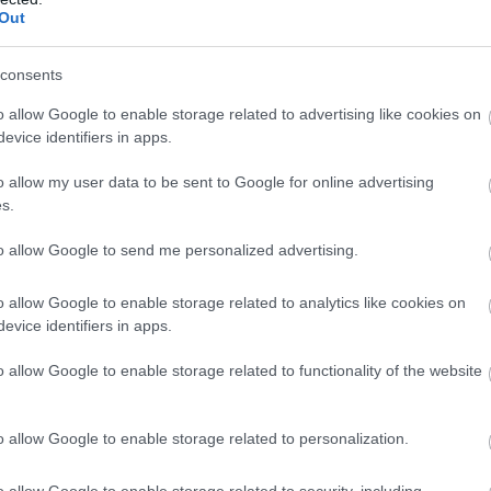
k szerint a fogyasztói árak havi szinten 0,1
Out
 csökkentek. Az éves szintű infláció így tovább
 százalékra a júniusi 1,7 százalékról. A további
consents
kkenés borítékolható volt, ennek mértéke azonban
a vártat. Az 1,2 százalékos tényadat így mind az 1,6
o allow Google to enable storage related to advertising like cookies on
piaci konszenzusnál, mind a mi – ennél alacsonyabb –
evice identifiers in apps.
kos várakozásunknál kisebb lett. A maginflációnál
o allow my user data to be sent to Google for online advertising
t ilyen mértékű a lassulás, ez a mutató 1,9
s.
llt júliusban a júniusi 2 százalék után.
ben a mostani alacsony adat várhatóan megágyaz a
to allow Google to send me personalized advertising.
ybanki kamatcsökkentéseknek az augusztusi, és
ínűséggel a szeptemberi kamatdöntő üléseken.
o allow Google to enable storage related to analytics like cookies on
evice identifiers in apps.
2:00
Megosztás:
TOVÁBB
o allow Google to enable storage related to functionality of the website
energiaellátása,
de drámai az Orbán-
o allow Google to enable storage related to personalization.
 energiaellátása stabil, az ivóvízellátás biztosított,
o allow Google to enable storage related to security, including