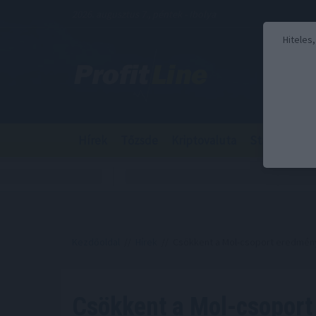
2026. augusztus 7., péntek - Ibolya
Hiteles
Hírek
Tőzsde
Kriptovaluta
Stabilcoin
Kezdőoldal
//
Hírek
// Csökkent a Mol-csoport eredmén
Csökkent a Mol-csopor