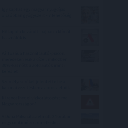
Így kaphat egy magyar nyugdíjas
olcsóbban gyógyszert - 7 lehetőség
Hőkupola bezárult: bajban a klímát
használók is
Változás a használtautó-piacon:
meredeken esik a dízel, miközben
30%-kal nőtt a zöld autók iránti
kereslet
Személycseréket jelentette be a
katonai vezetésben az orosz elnök
Ki rendelhet el vízkorlátozást ma
Magyarországon?
A Duna Paksnál az elmúlt 24 órában
négy centimétert emelkedett