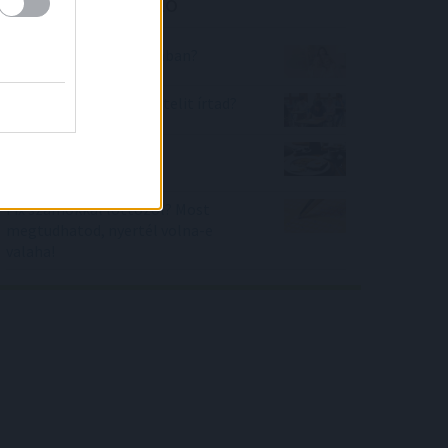
Kalkulátor ajánló
Hányan vannak a szobában?
Hányadik legjobb felvételit írtad?
Mennyire táplálkozok
egészségesen?
Fix számokkal lottózol? Most
megtudhatod, nyertél volna-e
valaha!