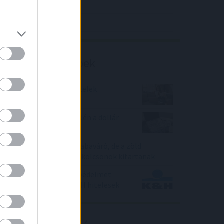
4IG elemzés
Richter elemzés
Befektetési tippek
Kilőttek a „kanapé” hitelek
Sok országnak fájhat idén a dollár
erősödése
Mélypontra zuhant a babaváró, de a zöld
hitelekkel fűtött lakáskölcsönök kitartanak
Kibővített biztosítási védelmet
vehetnek igénybe a K&H hitelesek