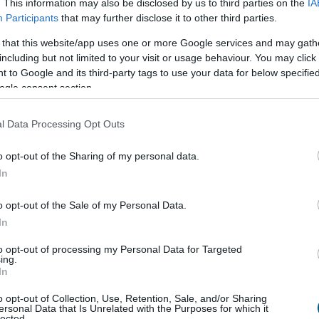
. This information may also be disclosed by us to third parties on the
IA
alamint a nem üzemanyag-szegmens organikus növekedése
Participants
that may further disclose it to other third parties.
lyihoz képest, mivel márciusban a legtöbb piacon
 that this website/app uses one or more Google services and may gath
including but not limited to your visit or usage behaviour. You may click 
1 millió dollárt ért el. A pozitív eredmény elsősorban a
 to Google and its third-party tags to use your data for below specifi
ogle consent section.
esebb hulladékmennyiséggel párhuzamosan csökkentek a
rendszer aktivitása az előző negyedév szintjén maradt -
l Data Processing Opt Outs
o opt-out of the Sharing of my personal data.
In
o opt-out of the Sale of my Personal Data.
In
to opt-out of processing my Personal Data for Targeted
ing.
In
áció
o opt-out of Collection, Use, Retention, Sale, and/or Sharing
gel a júliusi fogyasztói inflációs adatot tette
ersonal Data that Is Unrelated with the Purposes for which it
lected.