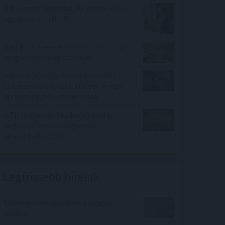
Mit tesz az agyaddal, ha minden nap
ugyanazt csinálod?
Még Paks kiesését is áthidalhatná a
megfelelő energiatárolás
Durvul a verseny: nullás díjakat és
százezer forintnál is többet ér egy
új céges ügyfél a bankoknak
A Tisza-frakció kezdeményezte,
hogy jövő kedden legyen az
államfőválasztás
Legfrissebb híreink
Évtizedes mélyponton a magyar
infláció