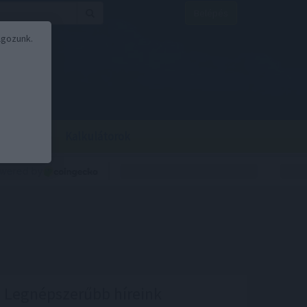
Belépés
lgozunk.
BOR
BIRS
Kalkulátorok
Legnépszerűbb híreink