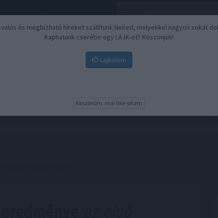
, valós és megbízható híreket szállítunk Neked, melyekkel nagyon sokat do
Kaphatunk cserébe egy LÁJK-ot? Köszönjük!
Lájkolom
Nyugdíj
Biztosítási befektetések
BU
Köszönöm, már like-oltam
ye az első negyedévben
t eredménye
az első