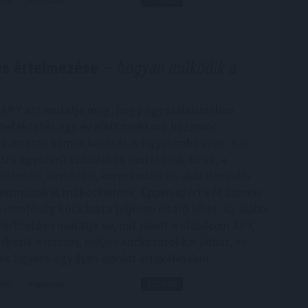
 és értelmezése
– hogyan működik a
n APY azt mutatja meg, hogy egy stabilcoinban
 befektetés egy év alatt mekkora hozamot
 kamatos kamat hatását is figyelembe véve. Bár
tásra egyszerű százalékos mutatónak tűnik, a
telezési, likviditási, kereskedési és akár derivatív
nizmusok is működhetnek. Éppen ezért két azonos
 lehetőség kockázata teljesen eltérő lehet. Az alábbi
érthetően mutatja be, mit jelent a stabilcoin APY,
tkezik a hozam, milyen kockázatokkal járhat, és
 figyelni egy ilyen ajánlat értékelésekor.
9:00
Megosztás:
TOVÁBB