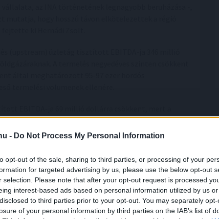
t vállalata, az INA történetének legnagyobb beruházása -,
 azt mutatja, hogy hosszú távon elkötelezettek a régió
 fejtette ki Hernádi Zsolt.
és (upstream) üzletág tisztított EBITDA-ja 346 millió
 földgázáraknak. A termelés negyedéves szinten csökkent
ment által meghatározott 95-97 ezer hordós
ieső termelési volumenek ellenére.
tott EBITDA-ja 69 millió dollárra csökkent, mert a
ozási mennyiségek és az árszabályozások együttesen
re. A finomítás területén a feldolgozott mennyiségek
.hu -
Do Not Process My Personal Information
dévében a Dunai Finomítóban 2025 októberében történt
, köztük a Barátság kőolajvezeték január 27-i leállása
to opt-out of the sale, sharing to third parties, or processing of your per
yabb kőolajfeldolgozás miatt az értékesítési volumenek
formation for targeted advertising by us, please use the below opt-out s
r selection. Please note that after your opt-out request is processed y
eing interest-based ads based on personal information utilized by us or
sok ellenére a fogyasztói szolgáltatások üzletág
disclosed to third parties prior to your opt-out. You may separately opt-
losure of your personal information by third parties on the IAB’s list of
olyamhatásnak köszönhetően. A szegmens eredményeit a