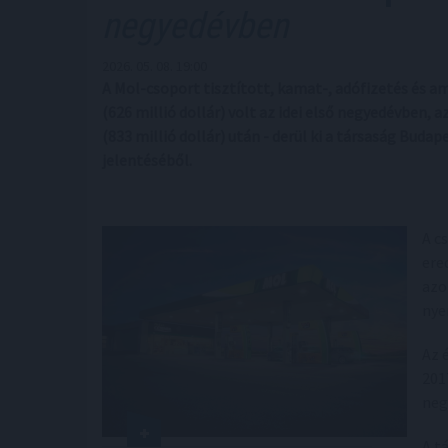
negyedévben
2026. 05. 08. 19:00
A Mol-csoport tisztított, kamat-, adófizetés és am
(626 millió dollár) volt az idei első negyedévben, 
(833 millió dollár) után - derül ki a társaság Bud
jelentéséből.
A c
ere
azo
nye
Az 
2017
neg
A t