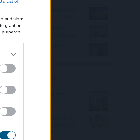
B’s List of
Növelte az árbevételét és az üzleti
eredményét a Mol az első félévben
er and store
to grant or
A várakozásoknak megfelelő
ed purposes
bevételnövekedést ért el a Richter
KSH: júliusban 1,2 százalékra
csökkent az infláció
Friss elemzéseink
Fokozatos kamatcsökkentést
támogatnak az amerikai
jegybankárok
Örülhetnek a Richter befektetők -
piaci konszenzus feletti számokat
közölt a tőzsdei vállalat