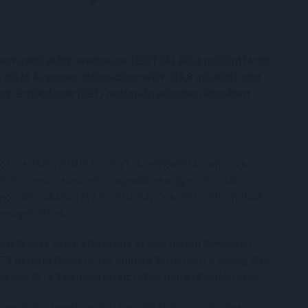
ortizáció előtti eredménye (EBITDA) 205,1 milliárd forint
az előző év azonos időszakában elért 318,8 milliárd forint
apesti Értéktőzsde (BÉT) honlapján pénteken közzétett
soport 38,8 milliárd forint (122 millió dollár) adózott
dménnyel zárta az első negyedévet, míg az előző év
nos időszakában 152,3 milliárd forint (393 millió dollár)
reséget ért el.
értékesítés nettó árbevétele az első három hónapban
,1 milliárd forint (6,136 milliárd dollár) volt a tavalyi első
yedévi 2171,2 milliárd forint (5,646 milliárd dollár) után.
ársaság közleménye idézi Hernádi Zsoltot, a vállalat