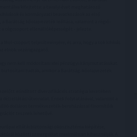
entálva kifejtette: a tavalyi évet meghatározó
 kihívások és kormányzati beavatkozások az első
 a Barátság kőolajvezeték leállása, valamint a régió-
a cégcsoport ellenállóképességét - jelezte.
 Mol-csoport teljesítményére, és arra, hogy a sok kihívás
az elnök-vezérigazgató.
ogy nem kell módosítani idei pénzügyi iránymutatásukat.
s biztosítani tudták, amikor a Barátság-kőolajvezeték
ezelőtt elindított diverzifikációs stratégia keretében
a déli ellátási útvonalat. Ennek folytatásával, valamint a
illió dolláros termékvezeték-beruházással finomítóik
grációt tesznek lehetővé.
-európai ellátásbiztonsági ökoszisztéma kiépítése,
uktúrái közötti szinergiákat maximálisan kihasználják. A