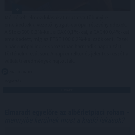
Mérsékelt elmozdulásokat mutatva többnyire
emelkedtek a vezető nyugat-európai részvényindexek.
A Stoxx600 0,2%-kal, a DAX 0,1%-kal, a CAC40 0,4%-kal
emelkedett, míg az FTSE 100 0,2%-kal csökkent. Ezzel
a páneurópai index sorozatban harmadik napon zárt
történelmi csúcson. A napi emelkedés jelentős részét a
vállalati eredmények hajtották.
2026. 08. 07. 09:00
Megosztás:
TOVÁBB
Elmaradt egyelőre az albérletpiaci roham -
mennyibe kerülnek most a kiadó lakások?