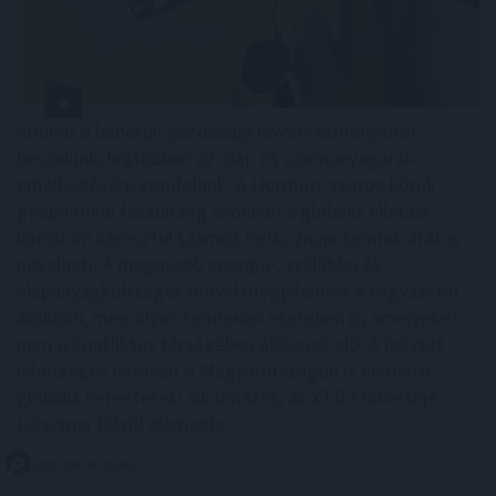
Amikor a háborúk gazdasági következményeiről
beszélünk, legtöbben az olaj- és üzemanyagárak
emelkedésére gondolnak. A Hormuzi-szoros körüli
geopolitikai feszültség azonban a globális ellátási
láncokon keresztül számos hétköznapi termék árát is
növelheti. A magasabb energia-, szállítási és
alapanyagköltségek idővel megjelennek a fogyasztói
árakban, még olyan termékek esetében is, amelyeket
nem a konfliktus térségében állítanak elő. A helyzet
lehetséges hatásait a Magyarországon is elérhető
globális befektetési alkalmazás, az XTB szakértője,
Leisztner Dávid elemezte.
2026. 08. 06. 19:00