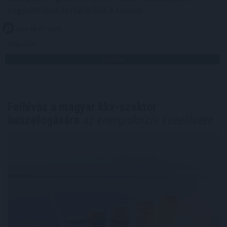
nagyobb lendülettel indult a szezon.
2026. 08. 07. 08:00
Megosztás:
TOVÁBB
Felhívás a magyar kkv-szektor
összefogására
az energiakrízis kezelésére