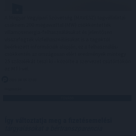
A Magyar Vegyipari Szövetség (MAVESZ) tagvállalatai
csaknem 200 megawattal (MW) csökkentették
villamosenergia-felhasználásukat és jelentősen
visszafogták vízfelhasználásukat is a tagoktól
beérkezett információk alapján, ez a felhasználás-
csökkentés az országosan elért eredmények mintegy
25 százalékát teszi ki - közölte a szervezet csütörtökön
az MTI-vel.
2026. 08. 06. 23:00
Megosztás:
TOVÁBB
Így változtatja meg a fizetésemelési
tárgyalásokat a bértranszparencia