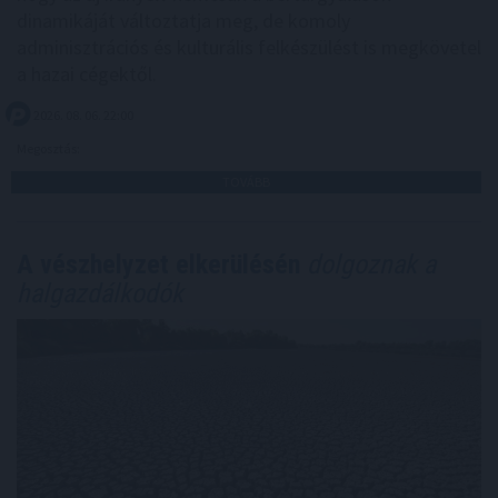
dinamikáját változtatja meg, de komoly
adminisztrációs és kulturális felkészülést is megkövetel
a hazai cégektől.
2026. 08. 06. 22:00
Megosztás:
TOVÁBB
A vészhelyzet elkerülésén
dolgoznak a
halgazdálkodók