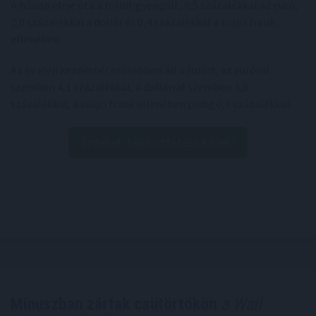
A hónap eleje óta a forint gyengült, 0,5 százalékkal az euró,
2,0 százalékkal a dollár és 0,4 százalékkal a svájci frank
ellenében.
Az év eleji kezdésnél erősebben áll a forint, az euróval
szemben 4,1 százalékkal, a dollárral szemben 3,8
százalékkal, a svájci frank ellenében pedig 0,9 százalékkal.
Érdekel, tájékoztatást kérek!
Mínuszban zártak csütörtökön
a Wall