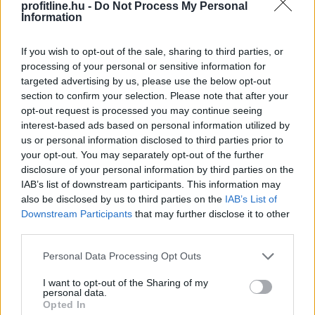
Rekordhőség, rekordkockázat: a
profitline.hu -
Do Not Process My Personal
Information
klímaváltozás
már a vállalatok működését
is átírja
If you wish to opt-out of the sale, sharing to third parties, or
processing of your personal or sensitive information for
targeted advertising by us, please use the below opt-out
section to confirm your selection. Please note that after your
opt-out request is processed you may continue seeing
interest-based ads based on personal information utilized by
us or personal information disclosed to third parties prior to
your opt-out. You may separately opt-out of the further
disclosure of your personal information by third parties on the
IAB’s list of downstream participants. This information may
also be disclosed by us to third parties on the
IAB’s List of
Downstream Participants
that may further disclose it to other
third parties.
Please note that this website/app uses one or more Google
Personal Data Processing Opt Outs
services and may gather and store information including but
not limited to your visit or usage behaviour. You may click to
I want to opt-out of the Sharing of my
A kormány augusztus 1-jén módosította a
personal data.
grant or deny consent to Google and its third-party tags to
Opted In
villamosenergia-ellátási válsághelyzet kezelésének
use your data for below specified purposes in below Google