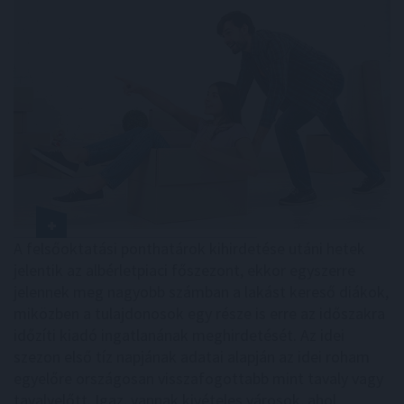
A felsőoktatási ponthatárok kihirdetése utáni hetek
jelentik az albérletpiaci főszezont, ekkor egyszerre
jelennek meg nagyobb számban a lakást kereső diákok,
miközben a tulajdonosok egy része is erre az időszakra
időzíti kiadó ingatlanának meghirdetését. Az idei
szezon első tíz napjának adatai alapján az idei roham
egyelőre országosan visszafogottabb mint tavaly vagy
tavalyelőtt. Igaz, vannak kivételes városok, ahol