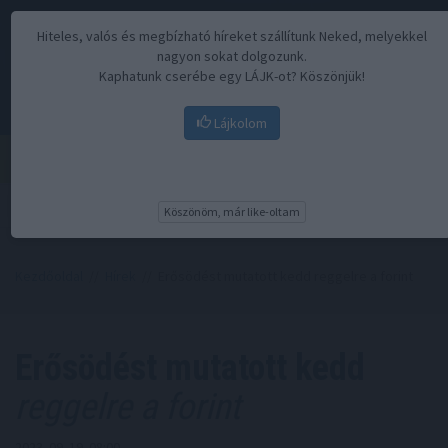
Hiteles, valós és megbízható híreket szállítunk Neked, melyekkel
nagyon sokat dolgozunk.
Kaphatunk cserébe egy LÁJK-ot? Köszönjük!
Lájkolom
Menü
Köszönöm, már like-oltam
Kezdőoldal
//
Hírek
// Erősödést mutatott kedd reggelre a forint
Erősödést mutatott kedd
reggelre a forint
2023. 09. 19. 08:00