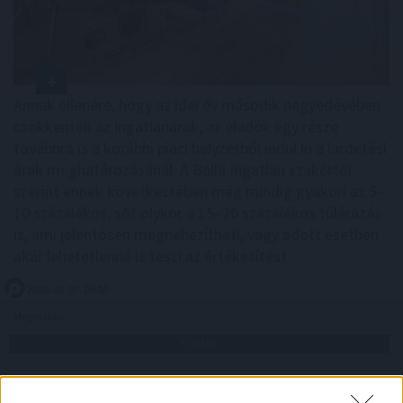
Annak ellenére, hogy az idei év második negyedévében
csökkentek az ingatlanárak, az eladók egy része
továbbra is a korábbi piaci helyzetből indul ki a hirdetési
árak meghatározásánál. A Balla Ingatlan szakértői
szerint ennek következtében még mindig gyakori az 5–
10 százalékos, sőt olykor a 15–20 százalékos túlárazás
is, ami jelentősen megnehezítheti, vagy adott esetben
akár lehetetlenné is teszi az értékesítést.
2026. 08. 07. 04:00
Megosztás:
TOVÁBB