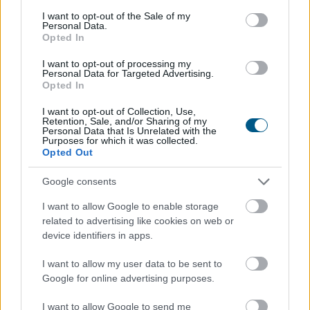
szabályait, ami jól mutatja, hogy az energiaellátást
consent section.
I want to opt-out of the Sale of my
érintő kockázatok kezelése egyre nagyobb figyelmet
Personal Data.
Opted In
kap szabályozói oldalról is. A rekordalacsony dunai
vízállás, a hőhullámok és az aszály egyértelművé teszik,
I want to opt-out of processing my
Personal Data for Targeted Advertising.
hogy a klímaváltozás már nem jövőbeli forgatókönyv:
Opted In
kézzelfogható üzleti kockázat, amely a hazai
energiaellátástól a szabályozási környezeten át a napi
I want to opt-out of Collection, Use,
Retention, Sale, and/or Sharing of my
működésig egyre több területet érint. A vállalatok
Personal Data that Is Unrelated with the
Purposes for which it was collected.
számára ezért a fizikai klímakockázatok kezelése már
Opted Out
nem csak a szabályozói elvárásokat érintő
fenntarthatósági kérdés, hanem a működésbiztonság
Google consents
és a versenyképesség alapvető feltétele – figyelmeztet
I want to allow Google to enable storage
a KPMG.
related to advertising like cookies on web or
device identifiers in apps.
2026. 08. 07. 03:00
Megosztás:
I want to allow my user data to be sent to
TOVÁBB
Google for online advertising purposes.
I want to allow Google to send me