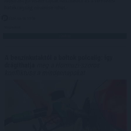
időjárást jól viselő fajták használata és a termelési
hatékonyság növelése lehet.
2026. 08. 06. 20:00
Megosztás:
TOVÁBB
A benzinkutaktól a boltok polcaiig: így
drágíthatja
meg a Hormuzi-szoros
konfliktusa a mindennapokat