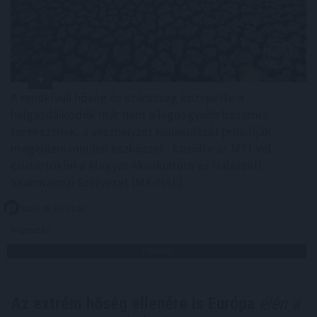
A rendkívüli hőség és szárazság közepette a
halgazdálkodók már nem a legnagyobb hozamra
törekszenek, a vészhelyzet kialakulását próbálják
megelőzni minden eszközzel - közölte az MTI-vel
csütörtökön a Magyar Akvakultúra és Halászati
Szakmaközi Szervezet (MA-HAL).
2026. 08. 06. 21:00
Megosztás:
TOVÁBB
Az extrém hőség ellenére is Európa
élén a