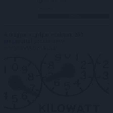
2026. 08. 07. 00:05
Megosztás:
TOVÁBB
A magyar vegyipar csaknem 200
megawattal
csökkentette
energiafelhasználását