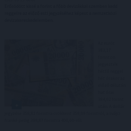
Erősödött kissé a forint a főbb devizákkal szemben kedd
reggelre az előző esti jegyzéséhez képest a nemzetközi
devizakereskedelemben.
Az eurót
383,17
forinton
jegyezték
hétfő reggel
hét órakor az
előző délután
hat órai
384,02 forint
után. A dollár
jegyzése 358,81 forintra csökkent 359,09 forintról, a svájci
franké pedig 399,87 forintra 400,60-ról.