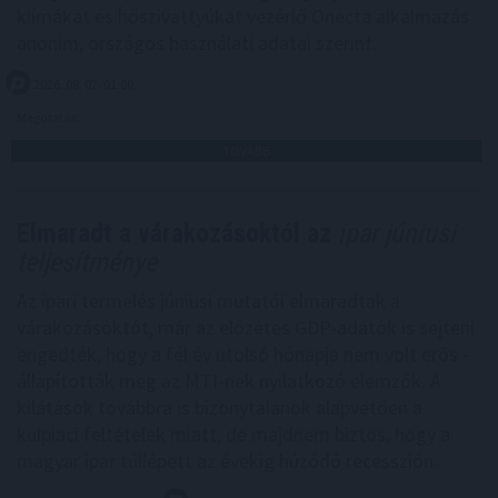
klímákat és hőszivattyúkat vezérlő Onecta alkalmazás
anonim, országos használati adatai szerint.
2026. 08. 07. 01:00
Megosztás:
TOVÁBB
Elmaradt a várakozásoktól az
ipar júniusi
teljesítménye
Az ipari termelés júniusi mutatói elmaradtak a
várakozásoktót, már az előzetes GDP-adatok is sejteni
engedték, hogy a fél év utolsó hónapja nem volt erős -
állapították meg az MTI-nek nyilatkozó elemzők. A
kilátások továbbra is bizonytalanok alapvetően a
külpiaci feltételek miatt, de majdnem biztos, hogy a
magyar ipar túllépett az évekig húzódó recesszión.