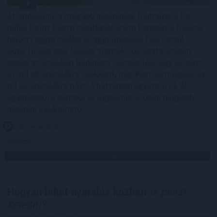
Átrendeződik a drágább ingatlanok földrajza: a 100
millió forint feletti ingatlanok iránti kereslet a főváros
helyett egyre inkább az agglomeráció felé fordul. A
Duna House első féléves tranzakciós adatai szerint
ebben az ársávban Budapest részesedése egy év alatt
57-ről 48 százalékra csökkent, míg Pest vármegyéé 24-
ről 33 százalékra nőtt. A háttérben egyszerű ok áll:
ugyanabból a pénzből az agglomerációban nagyobb
ingatlan vásárolható.
2026. 08. 06. 18:00
Megosztás:
TOVÁBB
Hogyan lehet nyaralás közben
is pénzt
keresni?