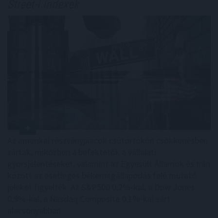
Street-i indexek
Az amerikai részvénypiacok csütörtökön csökkenésben
zártak, miközben a befektetők a vállalati
gyorsjelentéseket, valamint az Egyesült Államok és Irán
között az esetleges békemegállapodás felé mutató
jeleket figyelték. Az S&P500 0,2%-kal, a Dow Jones
0,9%-kal, a Nasdaq Composite 0,1%-kal zárt
alacsonyabban.