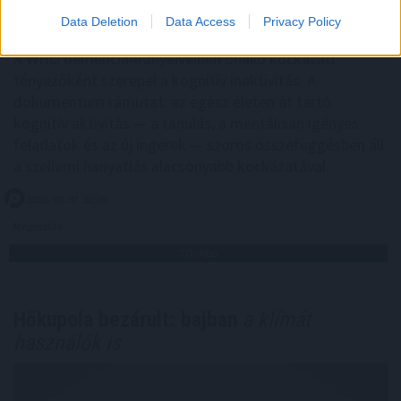
Data Deletion
Data Access
Privacy Policy
A WHO demencia-irányelveiben önálló kockázati
tényezőként szerepel a kognitív inaktivitás. A
dokumentum rámutat: az egész életen át tartó
kognitív aktivitás — a tanulás, a mentálisan igényes
feladatok és az új ingerek — szoros összefüggésben áll
a szellemi hanyatlás alacsonyabb kockázatával .
2026. 08. 07. 02:00
Megosztás:
TOVÁBB
Hőkupola bezárult: bajban
a klímát
használók is