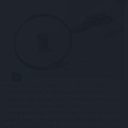
Magyarországon is új korszakot hoz az Európai Unió
bértranszparencia-szabályozása, amely minden
eddiginél átláthatóbbá teszi a vállalati javadalmazást: a
munkavállalók ezentúl joggal kérhetik ki
munkáltatójuktól az azonos értékű munkát végzők
átlagos bérét. A WHC szakértői arra figyelmeztetnek,
hogy az új irányelv nemcsak a bértárgyalások