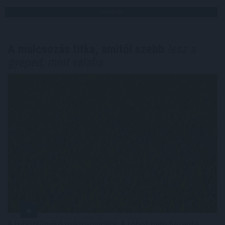
TOVÁBB
A mulcsozás titka, amitől szebb
lesz a
gyeped, mint valaha
A robotfűnyíró mikro-nyírása: A robot nem hetente