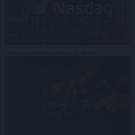
Kitart az optimizmus az európai tőzsdéken