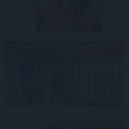
Gyermek és junior ruhák méretezése
Hány 3-as látható a telefon kijelzőjén?