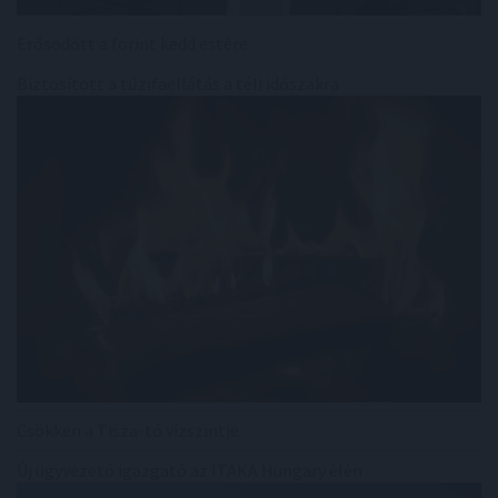
Erősödött a forint kedd estére
Biztosított a tűzifaellátás a téli időszakra
Csökken a Tisza-tó vízszintje
Új ügyvezető igazgató az ITAKA Hungary élén