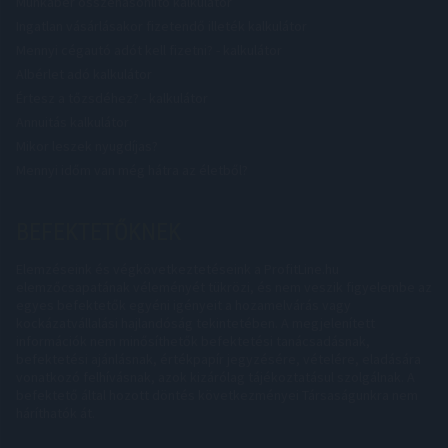
Munkabér összehasonlító kalkulátor
Ingatlan vásárlásakor fizetendő illeték kalkulátor
Mennyi cégautó adót kell fizetni? - kalkulátor
Albérlet adó kalkulátor
Értesz a tőzsdéhez? - kalkulátor
Annuitás kalkulátor
Mikor leszek nyugdíjas?
Mennyi időm van még hátra az életből?
BEFEKTETŐKNEK
Elemzéseink és végkövetkeztetéseink a ProfitLine.hu
elemzőcsapatának véleményét tükrözi, és nem veszik figyelembe az
egyes befektetők egyéni igényeit a hozamelvárás vagy
kockázatvállalási hajlandóság tekintetében. A megjelenített
információk nem minősíthetők befektetési tanácsadásnak,
befektetési ajánlásnak, értékpapír jegyzésére, vételére, eladására
vonatkozó felhívásnak, azok kizárólag tájékoztatásul szolgálnak. A
befektető által hozott döntés következményei Társaságunkra nem
háríthatók át.