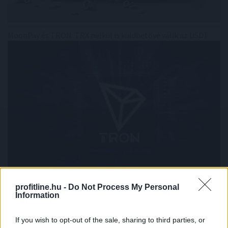
MoonPay és TRON: TRX nélkül is küldhetővé válik az USDT
profitline.hu -
Do Not Process My Personal
Csekély mértékben nőtt a Magyar Telekom bevétele és
Information
nyeresége a második negyedévben
If you wish to opt-out of the sale, sharing to third parties, or