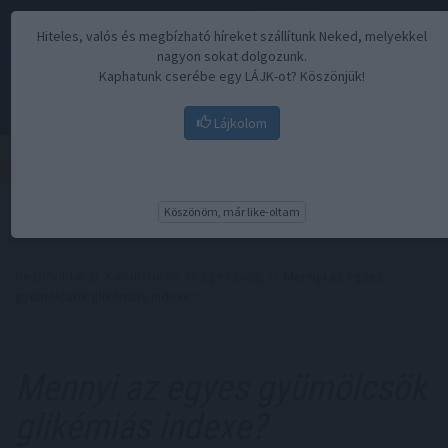
Hiteles, valós és megbízható híreket szállítunk Neked, melyekkel
nagyon sokat dolgozunk.
Kaphatunk cserébe egy LÁJK-ot? Köszönjük!
Lájkolom
Menü
Köszönöm, már like-oltam
Kezdőoldal
//
Kalkulátorok
//
Egészség
// Mennyi az egyes
gyümölcsök glikémiás indexe?
Mennyi az egyes gyümölcsök
glikémiás indexe?