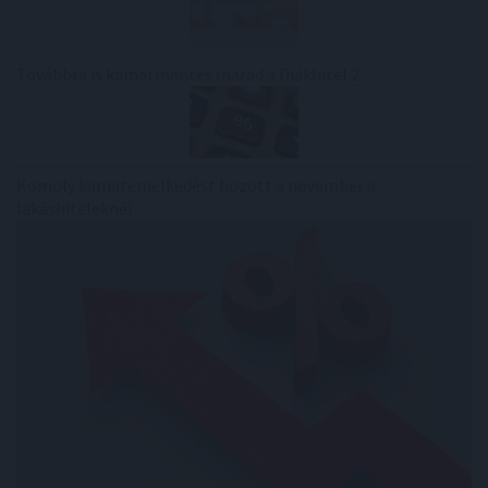
Továbbra is kamatmentes marad a Diákhitel 2
Komoly kamatemelkedést hozott a november a
lakáshiteleknél