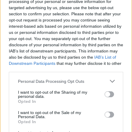
processing of your personal or sensitive information for
targeted advertising by us, please use the below opt-out
section to confirm your selection. Please note that after your
opt-out request is processed you may continue seeing
interest-based ads based on personal information utilized by
us or personal information disclosed to third parties prior to
your opt-out. You may separately opt-out of the further
disclosure of your personal information by third parties on the
IAB’s list of downstream participants. This information may
also be disclosed by us to third parties on the
IAB’s List of
Downstream Participants
that may further disclose it to other
third parties.
Személycseréket jelentette be a katonai vezetésben az
Please note that this website/app uses one or more Google
orosz elnök
Personal Data Processing Opt Outs
services and may gather and store information including but
not limited to your visit or usage behaviour. You may click to
I want to opt-out of the Sharing of my
personal data.
grant or deny consent to Google and its third-party tags to
Opted In
use your data for below specified purposes in below Google
consent section.
I want to opt-out of the Sale of my
Personal Data.
Opted In