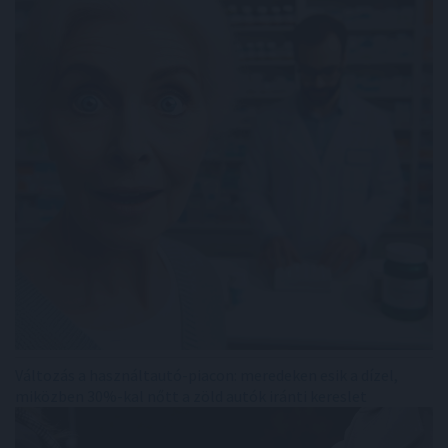
Változás a használtautó-piacon: meredeken esik a dízel,
miközben 30%-kal nőtt a zöld autók iránti kereslet