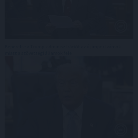
Beperelte a Trump-adminisztrációt az új importvámok
miatt a szövetségi államok fele