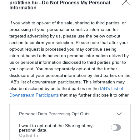
profitline.hu -
Do Not Process My Personal
Information
Véget ért az energiavészhelyzet – a
If you wish to opt-out of the sale, sharing to third parties, or
magyar vállalkozások összefogása
több
processing of your personal or sensitive information for
mint 145 000 kWh csúcsidei megtakarítást
targeted advertising by us, please use the below opt-out
ért el
section to confirm your selection. Please note that after your
opt-out request is processed you may continue seeing
interest-based ads based on personal information utilized by
us or personal information disclosed to third parties prior to
your opt-out. You may separately opt-out of the further
disclosure of your personal information by third parties on the
IAB’s list of downstream participants. This information may
also be disclosed by us to third parties on the
IAB’s List of
Downstream Participants
that may further disclose it to other
third parties.
Please note that this website/app uses one or more Google
Personal Data Processing Opt Outs
services and may gather and store information including but
not limited to your visit or usage behaviour. You may click to
I want to opt-out of the Sharing of my
personal data.
grant or deny consent to Google and its third-party tags to
Opted In
use your data for below specified purposes in below Google