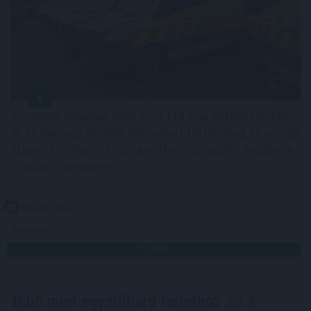
A mentők júliusban több mint 116 ezer beteget láttak
el, és mintegy ötmillió kilométert tettek meg az ország
útjain - közölte az Országos Mentőszolgálat Facebook-
oldalán szombaton.
2026. 08. 09. 12:00
Megosztás:
TOVÁBB
Több mint egymilliárd forinthoz
jut a