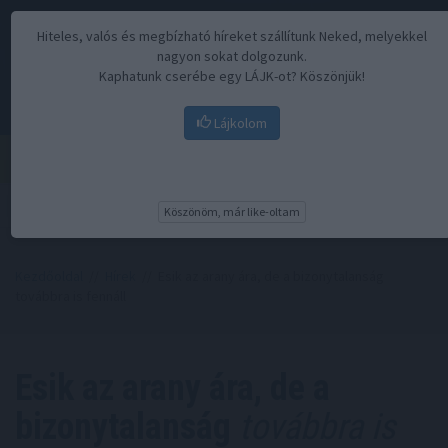
Hiteles, valós és megbízható híreket szállítunk Neked, melyekkel
nagyon sokat dolgozunk.
Kaphatunk cserébe egy LÁJK-ot? Köszönjük!
Lájkolom
Menü
Köszönöm, már like-oltam
Kezdőoldal
//
Hírek
// Esik az arany ára, de a bizonytalanság
továbbra is fennáll
Esik az arany ára, de a
bizonytalanság
továbbra is