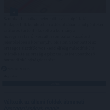
Szombat hajnalban helyreállt a vízszolgáltatás
Budapest III. kerületében a Jós utcában, ahol pénteken
csőtörés történt - közölte a kormány a
hőségriasztásról készült, szombaton közzétett
jelentésében a kormany.hu oldalon. Szombattól az
országos tisztifőorvos kedd éjfélig másodfokúra
mérsékelte az ország egész területére vonatkozó
harmadfokú hőségriasztást.
2026. 08. 09. 00:05
Megosztás:
TOVÁBB
Változik az állami földek átmeneti
hasznosításának rendje