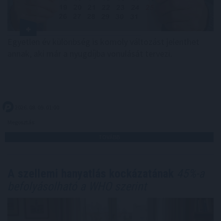
Egyetlen év különbség is komoly változást jelenthet
annak, aki már a nyugdíjba vonulását tervezi.
2026. 08. 09. 01:00
Megosztás:
TOVÁBB
A szellemi hanyatlás kockázatának
45%-a
befolyásolható a WHO szerint