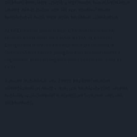
csökkenő keresletre számít: a legfrissebb havi előrejelzésük
szerint idén és jövőre napi 100 ezer hordóval kisebb
keresletet várható, mint amire korábban számítottak.
Az OPEC idén és jövőre is napi 1,3 millió hordó kőolaj
kereslet emelkedést vetít előre. Az EIA, az Amerikai
Energiahivatal szerint idén napi 900 ezer hordóval, a
Goldman Sachs szerint pedig 500 ezer hordóval nőhet a
fogyasztás, tehát lényegesen pesszimistábbak, mint az
OPEC.
A piacon instabilitás van, Trump kiszámíthatatlan
vámintézkedései miatt a recesszió kockázata nőtt, aminek
hatására az olajkereslet is jelentősen lassulhat vagy akár
csökkenhet is.