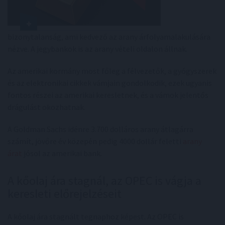
bizonytalanság, ami kedvező az arany árfolyamalakulására
nézve. A jegybankok is az arany vételi oldalon állnak.
Az amerikai kormány most főleg a félvezetők, a gyógyszerek
és az elektronikai cikkek vámjain gondolkodik, ezek ugyanis
fontos részei az amerikai keresletnek, és a vámok jelentős
drágulást okozhatnak.
A Goldman Sachs idénre 3.700 dolláros arany átlagárra
számít, jövőre év közepén pedig 4000 dollár feletti
arany
árat
jósol az amerikai bank.
A kőolaj ára stagnál, az OPEC is vágja a
keresleti előrejelzéseit
A kőolaj ára stagnált tegnaphoz képest. Az OPEC is