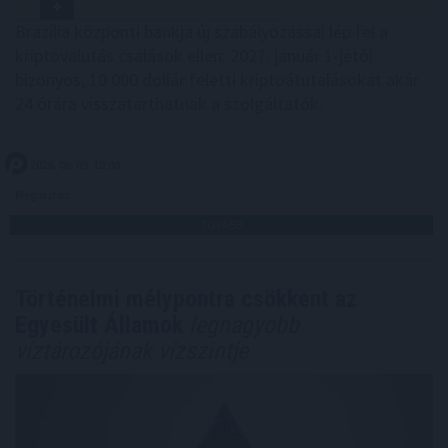
Brazília központi bankja új szabályozással lép fel a
kriptovalutás csalások ellen: 2027. január 1-jétől
bizonyos, 10 000 dollár feletti kriptoátutalásokat akár
24 órára visszatarthatnak a szolgáltatók.
2026. 08. 09. 10:00
Megosztás:
TOVÁBB
Történelmi mélypontra csökkent az
Egyesült Államok
legnagyobb
víztározójának vízszintje