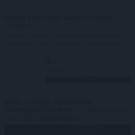
Magyar Péter: Baka András
elfogadta a
felkérést
Elfogadta a felkérést a köztársasági elnöki tisztségre
Baka András - közölte a kormányfő Facebook-oldalán
szombaton.
2026. 08. 08. 20:00
Megosztás:
TOVÁBB
VOSZ: a magyar vállalkozások
összefogása több mint
145 000 kilowattóra
csúcsidei megtakarítást ért el