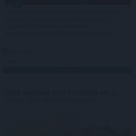
Példa nélkülinek nevezte a gazdasági és energetikai
miniszter szombaton, hogy felmérések szerint a
magyarok 84 százaléka csatlakozott az
energiarendszer terhelésének csökkentéséhez.
2026. 08. 08. 22:00
Megosztás:
TOVÁBB
Újabb nagybank viszi 3 százalék alá
az
Otthon Start lakáshitel kamatát