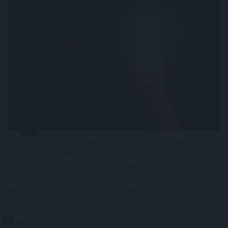
A magyar vállalkozások összefogása több mint 145 000
kilowattóra (kWh) csúcsidei megtakarítást ért el,
köszönhetően olyan intézkedésnek, mint a
klímahasználat csökkentése - közölte a Vállalkozók és
Munkáltatók Országos Szövetsége (VOSZ) szombaton
az MTI-vel.
2026. 08. 08. 19:00