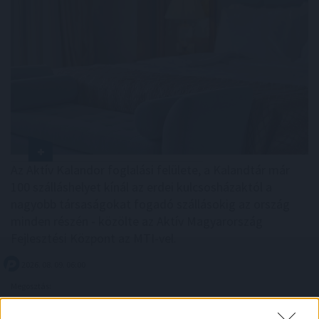
Az Aktív Kalandor foglalási felülete, a Kalandtár már
100 szálláshelyet kínál az erdei kulcsosházaktól a
nagyobb társaságokat fogadó szállásokig az ország
minden részén - közölte az Aktív Magyarország
Fejlesztési Központ az MTI-vel.
2026. 08. 09. 06:00
Megosztás:
TOVÁBB