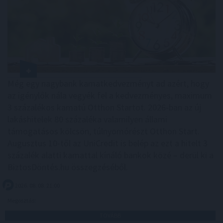
Még egy nagybank kamatkedvezményt ad azért, hogy
az igénylők nála vegyék fel a kedvezményes, maximum
3 százalékos kamatú Otthon Startot. 2026-ban az új
lakáshitelek 80 százaléka valamilyen állami
támogatásos kölcsön, túlnyomórészt Otthon Start.
Augusztus 10-től az UniCredit is belép az ezt a hitelt 3
százalék alatti kamattal kínáló bankok közé – derül ki a
BiztosDöntés.hu összegzéséből.
2026. 08. 08. 21:00
Megosztás:
TOVÁBB