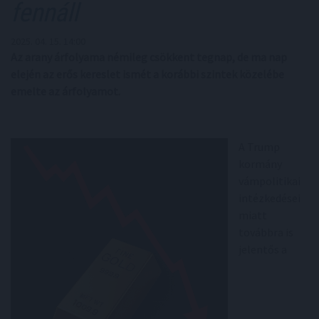
fennáll
2025. 04. 15. 14:00
Az arany árfolyama némileg csökkent tegnap, de ma nap
elején az erős kereslet ismét a korábbi szintek közelébe
emelte az árfolyamot.
A Trump
kormány
vámpolitikai
intézkedései
miatt
továbbra is
jelentős a