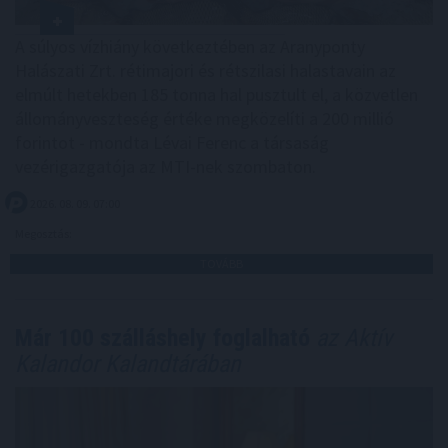
A súlyos vízhiány következtében az Aranyponty
Halászati Zrt. rétimajori és rétszilasi halastavain az
elmúlt hetekben 185 tonna hal pusztult el, a közvetlen
állományveszteség értéke megközelíti a 200 millió
forintot - mondta Lévai Ferenc a társaság
vezérigazgatója az MTI-nek szombaton.
2026. 08. 09. 07:00
Megosztás:
TOVÁBB
Már 100 szálláshely foglalható
az Aktív
Kalandor Kalandtárában