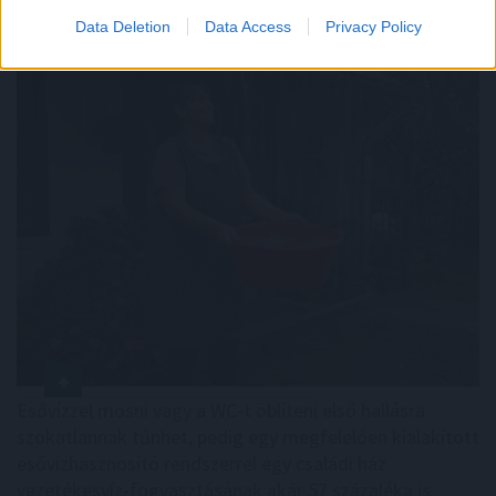
Esővizet tegyünk
a mosógépbe!
Data Deletion
Data Access
Privacy Policy
Esővízzel mosni vagy a WC-t öblíteni első hallásra
szokatlannak tűnhet, pedig egy megfelelően kialakított
esővízhasznosító rendszerrel egy családi ház
vezetékesvíz-fogyasztásának akár 57 százaléka is