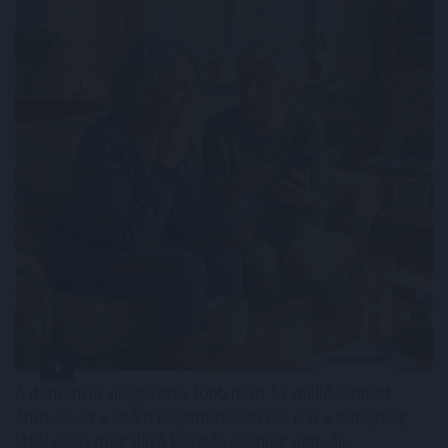
A demencia világszerte több mint 57 millió embert
érint, és ez a szám folyamatosan nő. Bár a betegség
lefolyását megállító kezelés jelenleg nem áll