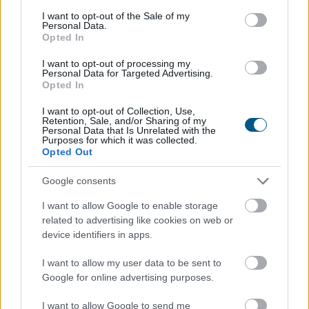
A Vállalkozók és Munkáltatók Országos Szövetsége
consent section.
I want to opt-out of the Sale of my
(VOSZ) által indított Vállalkozói Energiaösszefogáshoz
Personal Data.
Opted In
néhány nap alatt csaknem 350 vállalkozás csatlakozott
az ország 202 településéről, és vállalásaik összesen
I want to opt-out of processing my
több mint 145 000 kWh csúcsidei energiamegtakarítást
Personal Data for Targeted Advertising.
Opted In
jelentettek.
I want to opt-out of Collection, Use,
2026. 08. 09. 05:00
Retention, Sale, and/or Sharing of my
Personal Data that Is Unrelated with the
Megosztás:
Purposes for which it was collected.
Opted Out
TOVÁBB
Google consents
Hardveralapú e-pénztárgép a piacon –
I want to allow Google to enable storage
related to advertising like cookies on web or
újabb
mérföldkő a digitális adózásban
device identifiers in apps.
I want to allow my user data to be sent to
Google for online advertising purposes.
I want to allow Google to send me