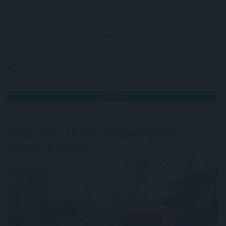
Akadémia Alapítvány működését és gazdálkodását -
közölte Hegedűs Zsolt egészségügyi miniszter a
Facebook-oldalán szombaton.
2026. 08. 09. 13:00
Megosztás:
TOVÁBB
Több mint 116 ezer beteget láttak
el a
mentők júliusban