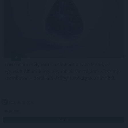
Történelmi mélypontra csökkent a Lake Mead, az
Egyesült Államok legnagyobb víztározójának vízszintje
szombaton – derül ki a vízügyi hatóságok adataiból.
2026. 08. 09. 09:00
Megosztás:
TOVÁBB