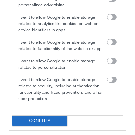
personalized advertising.
I want to allow Google to enable storage
related to analytics like cookies on web or
device identifiers in apps.
I want to allow Google to enable storage
related to functionality of the website or app.
A Nemzeti Adó- és Vámhivatal (NAV) ma kiadta az első
I want to allow Google to enable storage
hardveralapú e-pénztárgép forgalmazási engedélyét. Az
related to personalization.
új megoldás a pénztárgéphasználatra kötelezett
vállalkozásokat segíti már most, két évvel az online
I want to allow Google to enable storage
pénztárgépek végleges kivezetése előtt.
related to security, including authentication
functionality and fraud prevention, and other
2026. 08. 09. 04:00
user protection.
Megosztás:
TOVÁBB
CONFIRM