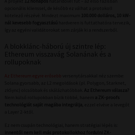
A projekt
12 hónapos
határidővel fut – az első fázisban
opcionális klienssel, de később ez válhat a protokoll
kötelező részévé. Mindezt maximum
100.000 dolláros, 10 kW-
nál kevesebb fogyasztású
hardveren is futtathatóra tervezik,
így az egyéni validátorokat sem zárják ki a rendszerből.
A blokklánc-háború új szintre lép:
Ethereum visszavág Solanának és a
rollupoknak
Az Ethereum egyre erősebb
versenytársakkal néz szembe:
Solana gyorsabb, az L2 megoldások (pl. Polygon, Starknet,
zkSync) olcsóbbak és skálázhatóbbak.
Az Ethereum válasza?
Nem külső rollupokban bízik többé, hanem
a ZK-proofs
technológiát saját magába integrálja
, ezzel elvéve a levegőt
a Layer 2-ktől.
Ez nem csupán technológiai, hanem stratégiai lépés is:
innentől nem kell más protokollokhoz fordulni ZK-