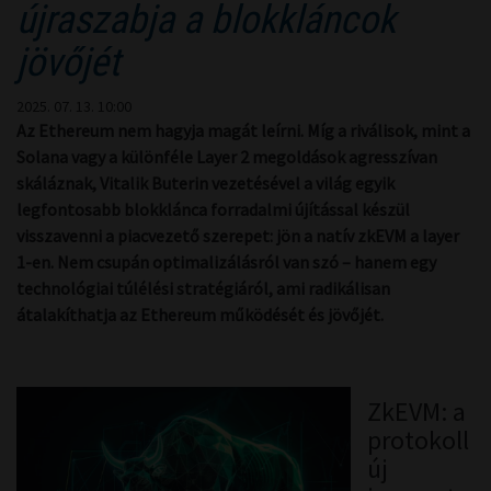
újraszabja a blokkláncok
jövőjét
2025. 07. 13. 10:00
Az Ethereum nem hagyja magát leírni. Míg a riválisok, mint a
Solana vagy a különféle Layer 2 megoldások agresszívan
skáláznak, Vitalik Buterin vezetésével a világ egyik
legfontosabb blokklánca forradalmi újítással készül
visszavenni a piacvezető szerepet: jön a natív zkEVM a layer
1-en. Nem csupán optimalizálásról van szó – hanem egy
technológiai túlélési stratégiáról, ami radikálisan
átalakíthatja az Ethereum működését és jövőjét.
ZkEVM: a
protokoll
új