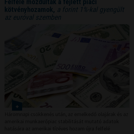
Felfelé mozdultak a fejlett piaci
kötvényhozamok,
a forint 1%-kal gyengült
az euróval szemben
Háromnapi csökkenés után, az emelkedő olajárak és az
amerikai munkaerőpiac stabilitását mutató adatok
hatására az amerikai tízéves hozam újra felfelé