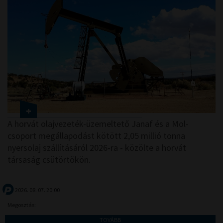
A horvát olajvezeték-üzemeltető Janaf és a Mol-
csoport megállapodást kötött 2,05 millió tonna
nyersolaj szállításáról 2026-ra - közölte a horvát
társaság csütörtökön.
2026. 08. 07. 20:00
Megosztás:
TOVÁBB