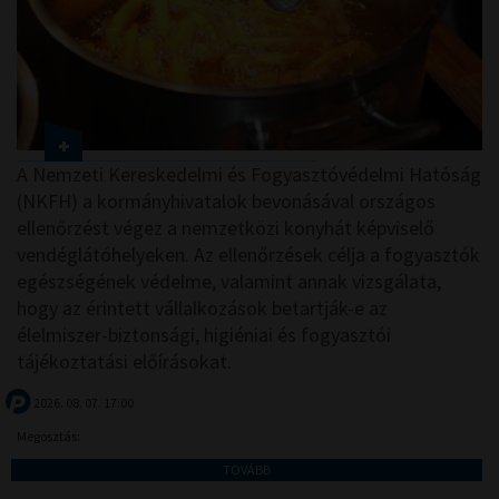
A Nemzeti Kereskedelmi és Fogyasztóvédelmi Hatóság
(NKFH) a kormányhivatalok bevonásával országos
ellenőrzést végez a nemzetközi konyhát képviselő
vendéglátóhelyeken. Az ellenőrzések célja a fogyasztók
egészségének védelme, valamint annak vizsgálata,
hogy az érintett vállalkozások betartják-e az
élelmiszer-biztonsági, higiéniai és fogyasztói
tájékoztatási előírásokat.
2026. 08. 07. 17:00
Megosztás:
TOVÁBB