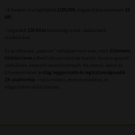
- A hardver ára legfeljebb
$100,000
, fogyasztása maximum
10
kW
;
- Legalább
128 bites
biztonsági szint, skálázható
struktúrával.
Ez az időalapú „paktum” valójában nem más, mint
Ethereum
túlélési terve
a Web3 infrastruktúrák között. Ha nem gyorsít
radikálisan, elveszíti vezető szerepét. Ha sikerül, akkor az
Ethereum lehet
a világ leggyorsabb és legbiztonságosabb
ZK-platformja
– natív módon, decentralizáltan, és
világszinten skálázhatóan.