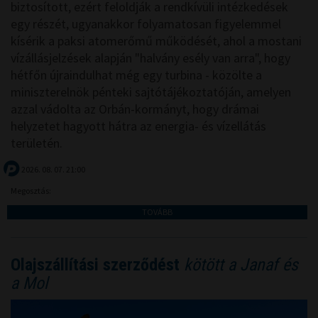
biztosított, ezért feloldják a rendkívüli intézkedések
egy részét, ugyanakkor folyamatosan figyelemmel
kísérik a paksi atomerőmű működését, ahol a mostani
vízállásjelzések alapján "halvány esély van arra", hogy
hétfőn újraindulhat még egy turbina - közölte a
miniszterelnök pénteki sajtótájékoztatóján, amelyen
azzal vádolta az Orbán-kormányt, hogy drámai
helyzetet hagyott hátra az energia- és vízellátás
területén.
2026. 08. 07. 21:00
Megosztás:
TOVÁBB
Olajszállítási szerződést
kötött a Janaf és
a Mol