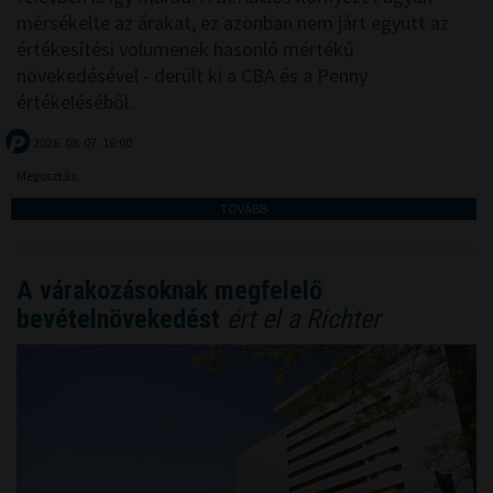
mérsékelte az árakat, ez azonban nem járt együtt az
értékesítési volumenek hasonló mértékű
növekedésével - derült ki a CBA és a Penny
értékeléséből.
2026. 08. 07. 16:00
Megosztás:
TOVÁBB
A várakozásoknak megfelelő
bevételnövekedést
ért el a Richter