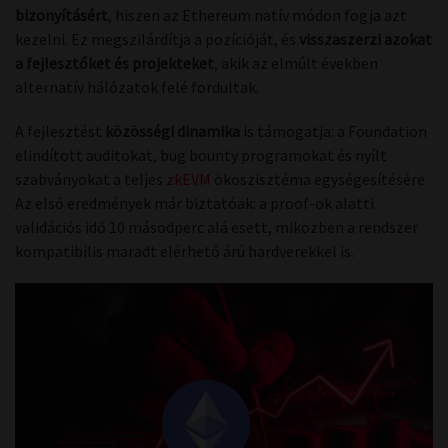
bizonyításért
, hiszen az Ethereum natív módon fogja azt
kezelni. Ez megszilárdítja a pozícióját, és
visszaszerzi azokat
a fejlesztőket és projekteket
, akik az elmúlt években
alternatív hálózatok felé fordultak.
A fejlesztést
közösségi dinamika
is támogatja: a Foundation
elindított auditokat, bug bounty programokat és nyílt
szabványokat a teljes
zkEVM
ökoszisztéma egységesítésére.
Az első eredmények már biztatóak: a proof-ok alatti
validációs idő 10 másodperc alá esett, miközben a rendszer
kompatibilis maradt elérhető árú hardverekkel is.