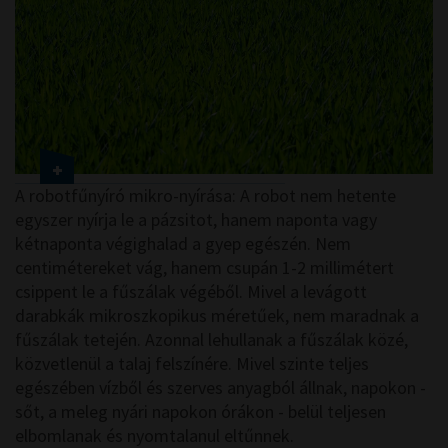
A robotfűnyíró mikro-nyírása: A robot nem hetente
egyszer nyírja le a pázsitot, hanem naponta vagy
kétnaponta végighalad a gyep egészén. Nem
centimétereket vág, hanem csupán 1-2 millimétert
csippent le a fűszálak végéből. Mivel a levágott
darabkák mikroszkopikus méretűek, nem maradnak a
fűszálak tetején. Azonnal lehullanak a fűszálak közé,
közvetlenül a talaj felszínére. Mivel szinte teljes
egészében vízből és szerves anyagból állnak, napokon -
sőt, a meleg nyári napokon órákon - belül teljesen
elbomlanak és nyomtalanul eltűnnek.