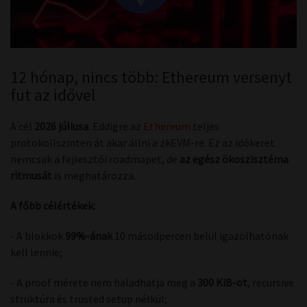
12 hónap, nincs több: Ethereum versenyt
fut az idővel
A cél
2026 júliusa
. Eddigre az
Ethereum
teljes
protokollszinten át akar állni a zkEVM-re. Ez az időkeret
nemcsak a fejlesztői roadmapet, de
az egész ökoszisztéma
ritmusát
is meghatározza.
A főbb célértékek:
- A blokkok
99%-ának
10 másodpercen belül igazolhatónak
kell lennie;
- A proof mérete nem haladhatja meg a
300 KiB-ot
, recursive
struktúra és trusted setup nélkül;