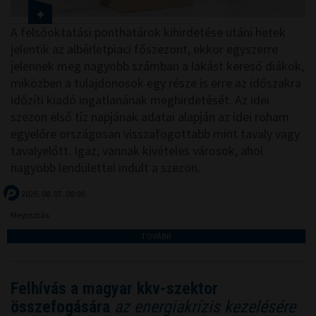
A felsőoktatási ponthatárok kihirdetése utáni hetek
jelentik az albérletpiaci főszezont, ekkor egyszerre
jelennek meg nagyobb számban a lakást kereső diákok,
miközben a tulajdonosok egy része is erre az időszakra
időzíti kiadó ingatlanának meghirdetését. Az idei
szezon első tíz napjának adatai alapján az idei roham
egyelőre országosan visszafogottabb mint tavaly vagy
tavalyelőtt. Igaz, vannak kivételes városok, ahol
nagyobb lendülettel indult a szezon.
2026. 08. 07. 08:00
Megosztás:
TOVÁBB
Felhívás a magyar kkv-szektor
összefogására
az energiakrízis kezelésére