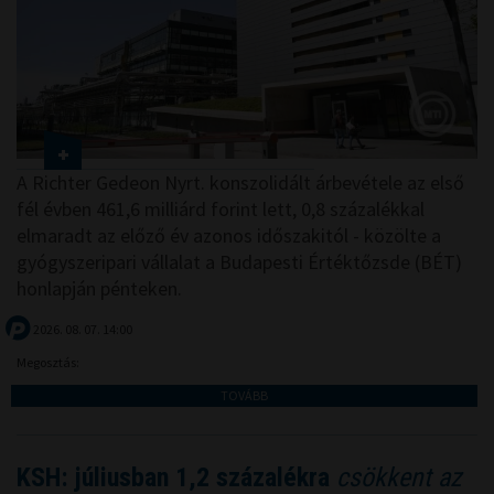
A Richter Gedeon Nyrt. konszolidált árbevétele az első
fél évben 461,6 milliárd forint lett, 0,8 százalékkal
elmaradt az előző év azonos időszakitól - közölte a
gyógyszeripari vállalat a Budapesti Értéktőzsde (BÉT)
honlapján pénteken.
2026. 08. 07. 14:00
Megosztás:
TOVÁBB
KSH: júliusban 1,2 százalékra
csökkent az