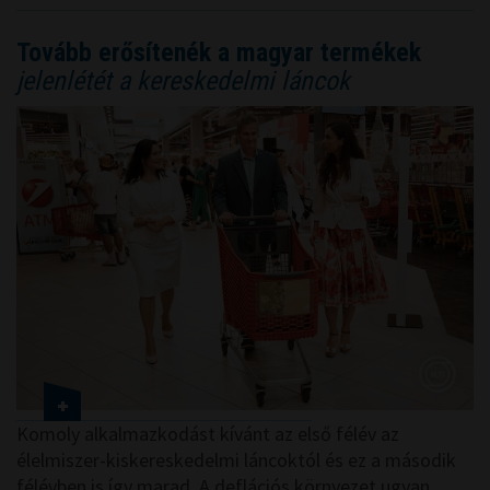
Tovább erősítenék a magyar termékek
jelenlétét a kereskedelmi láncok
Komoly alkalmazkodást kívánt az első félév az
élelmiszer-kiskereskedelmi láncoktól és ez a második
félévben is így marad. A deflációs környezet ugyan