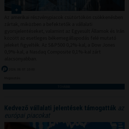
Az amerikai részvénypiacok csütörtökön csökkenésben
zártak, miközben a befektetők a vállalati
gyorsjelentéseket, valamint az Egyesült Államok és Irán
között az esetleges békemegállapodás felé mutató
jeleket figyelték. Az S&P500 0,2%-kal, a Dow Jones
0,9%-kal, a Nasdaq Composite 0,1%-kal zárt
alacsonyabban.
2026. 08. 07. 10:00
Megosztás:
TOVÁBB
Kedvező vállalati jelentések támogatták
az
európai piacokat