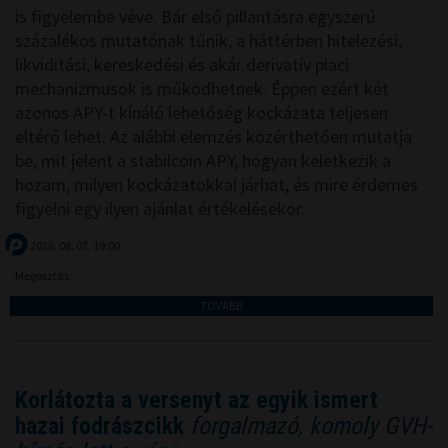
is figyelembe véve. Bár első pillantásra egyszerű
százalékos mutatónak tűnik, a háttérben hitelezési,
likviditási, kereskedési és akár derivatív piaci
mechanizmusok is működhetnek. Éppen ezért két
azonos APY-t kínáló lehetőség kockázata teljesen
eltérő lehet. Az alábbi elemzés közérthetően mutatja
be, mit jelent a stabilcoin APY, hogyan keletkezik a
hozam, milyen kockázatokkal járhat, és mire érdemes
figyelni egy ilyen ajánlat értékelésekor.
2026. 08. 07. 19:00
Megosztás:
TOVÁBB
Korlátozta a versenyt az egyik ismert
hazai fodrászcikk
forgalmazó, komoly GVH-