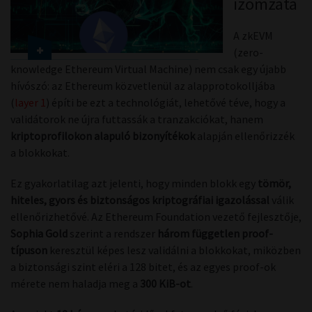
izomzata
A zkEVM
(zero-
knowledge Ethereum Virtual Machine) nem csak egy újabb
hívószó: az Ethereum közvetlenül az alapprotokolljába
(
layer 1
) építi be ezt a technológiát, lehetővé téve, hogy a
validátorok ne újra futtassák a tranzakciókat, hanem
kriptoprofilokon alapuló bizonyítékok
alapján ellenőrizzék
a blokkokat.
Ez gyakorlatilag azt jelenti, hogy minden blokk egy
tömör,
hiteles, gyors és biztonságos kriptográfiai igazolással
válik
ellenőrizhetővé. Az Ethereum Foundation vezető fejlesztője,
Sophia Gold
szerint a rendszer
három független proof-
típuson
keresztül képes lesz validálni a blokkokat, miközben
a biztonsági szint eléri a 128 bitet, és az egyes proof-ok
mérete nem haladja meg a
300 KiB-ot
.