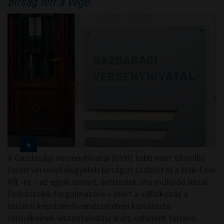
bírság lett a vége
A Gazdasági Versenyhivatal (GVH) több mint 68 millió
forint versenyfelügyeleti bírságot szabott ki a Hair-Line
Kft.-re – az egyik ismert, évtizedek óta működő hazai
fodrászcikk forgalmazóra – mert a vállalkozás a
területi képviseleti rendszerében korlátozta
termékeinek viszonteladási árait, valamint területi