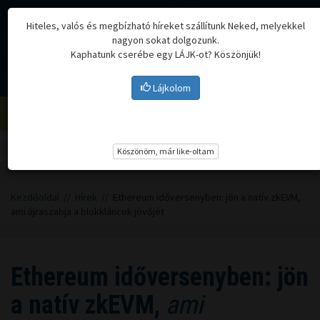
Hiteles, valós és megbízható híreket szállítunk Neked, melyekkel
nagyon sokat dolgozunk.
Kaphatunk cserébe egy LÁJK-ot? Köszönjük!
Lájkolom
Menü
Köszönöm, már like-oltam
Kezdőoldal
//
Hírek
// Ethereum időversenyben: jön a natív zkEVM,
ami újraszabja a blokkláncok jövőjét
Ethereum időversenyben: jön
a natív zkEVM,
ami