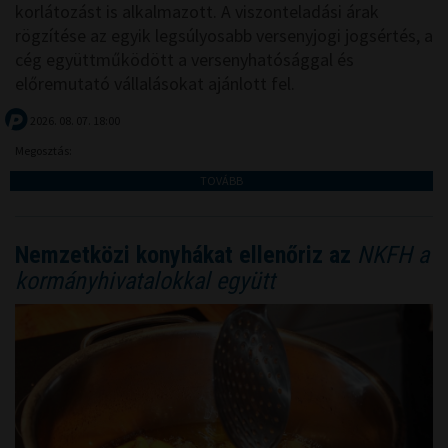
korlátozást is alkalmazott. A viszonteladási árak
rögzítése az egyik legsúlyosabb versenyjogi jogsértés, a
cég együttműködött a versenyhatósággal és
előremutató vállalásokat ajánlott fel.
2026. 08. 07. 18:00
Megosztás:
TOVÁBB
Nemzetközi konyhákat ellenőriz az
NKFH a
kormányhivatalokkal együtt