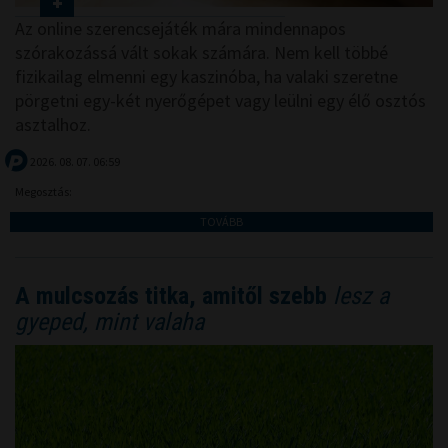
Az online szerencsejáték mára mindennapos
szórakozássá vált sokak számára. Nem kell többé
fizikailag elmenni egy kaszinóba, ha valaki szeretne
pörgetni egy-két nyerőgépet vagy leülni egy élő osztós
asztalhoz.
2026. 08. 07. 06:59
Megosztás:
TOVÁBB
A mulcsozás titka, amitől szebb
lesz a
gyeped, mint valaha