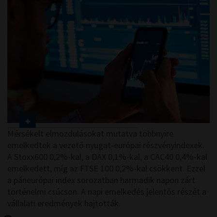
Mérsékelt elmozdulásokat mutatva többnyire
emelkedtek a vezető nyugat-európai részvényindexek.
A Stoxx600 0,2%-kal, a DAX 0,1%-kal, a CAC40 0,4%-kal
emelkedett, míg az FTSE 100 0,2%-kal csökkent. Ezzel
a páneurópai index sorozatban harmadik napon zárt
történelmi csúcson. A napi emelkedés jelentős részét a
vállalati eredmények hajtották.