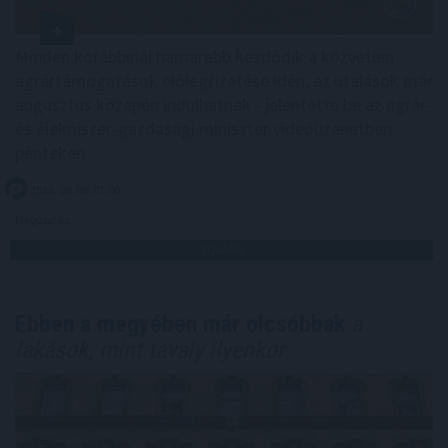
Minden korábbinál hamarabb kezdődik a közvetlen
agrártámogatások előlegfizetése idén, az utalások már
augusztus közepén indulhatnak - jelentette be az agrár-
és élelmiszer-gazdasági miniszter videóüzenetben
pénteken.
2026. 08. 08. 07:00
Megosztás:
TOVÁBB
Ebben a megyében már olcsóbbak
a
lakások, mint tavaly ilyenkor