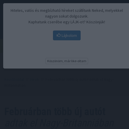
Hiteles, valós és megbízható híreket szállítunk Neked, melyekkel
nagyon sokat dolgozunk.
Kaphatunk cserébe egy LÁJK-ot? Köszönjük!
Lájkolom
Menü
Köszönöm, már like-oltam
Kezdőoldal
//
Hírek
// Februárban több új autót adtak el Nagy-
Britanniában
Februárban több új autót
adtak el Nagy-Britanniában