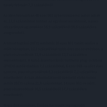
tavaly februári 7,3 százalékról.
Az idén februárban 48 ezer 001 új benzinüzemű autót adtak
el, 13,3 százalékkal többet az egy évvel korábbinál, a piaci
részarányuk ugyanakkor 56,9 százalékról 56,6 százalékra
zsugorodott.
A hibrid hajtású (HEV) autókból 10 ezer 801 talált vevőre a
múlt hónapban, 12,1 százalékkal több éves összevetésben, a
piaci részesedésük 12,9 százalékról 12,7 százalékra
mérséklődött. A külső áramforrásról tölthető plug-in hibrid
(PHEV) autók eladása 7,2 százalékkal, 6 ezer 098-ra nőtt éves
szinten, piaci részesedésük 6,3 százalékról 7,2 százalékra
emelkedett. A csak akkumulátorról üzemelő elektromos
autók (BEV) száma 21,8 százalékkal, 14 ezer 991-re nőtt,
piaci részesedésük 16,5 százalékról 17,7 százalékra
emelkedett.
Nagy-Britanniában, Európa harmadik legnagyobb