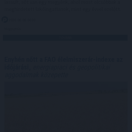
lassult, sőt van egy megyénk, ahol most olcsóbbak a
meghirdetett lakóingatlanok, mint egy évvel ezelőtt.
2026. 08. 08. 06:00
Megosztás:
TOVÁBB
Enyhén nőtt a FAO élelmiszerár-indexe az
időjárási,
energiapiaci és geopolitikai
aggodalmak közepette