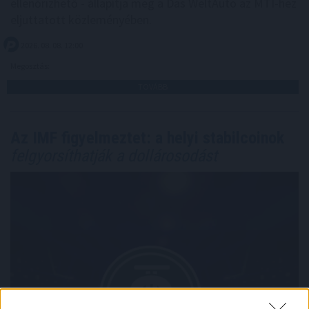
ellenőrizhető - állapítja meg a Das WeltAuto az MTI-hez
eljuttatott közleményében.
2026. 08. 08. 12:00
Megosztás:
TOVÁBB
Az IMF figyelmeztet: a helyi stabilcoinok
felgyorsíthatják a dollárosodást