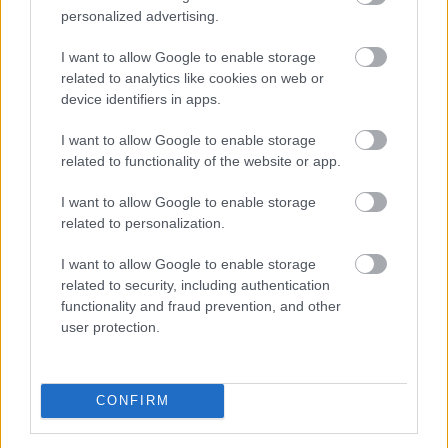
energiamenedzsment-rendszert alakítanak ki több
personalized advertising.
közintézményben és egyéb intézményben Békésen -
tájékoztatta az önkormányzat az MTI-t.
I want to allow Google to enable storage
related to analytics like cookies on web or
device identifiers in apps.
2026. 08. 08. 10:00
I want to allow Google to enable storage
Megosztás:
related to functionality of the website or app.
TOVÁBB
I want to allow Google to enable storage
related to personalization.
Kilőtt a kriptokártyás fizetés: már
havi 759
I want to allow Google to enable storage
millió dollár forog a piacon
related to security, including authentication
functionality and fraud prevention, and other
user protection.
CONFIRM