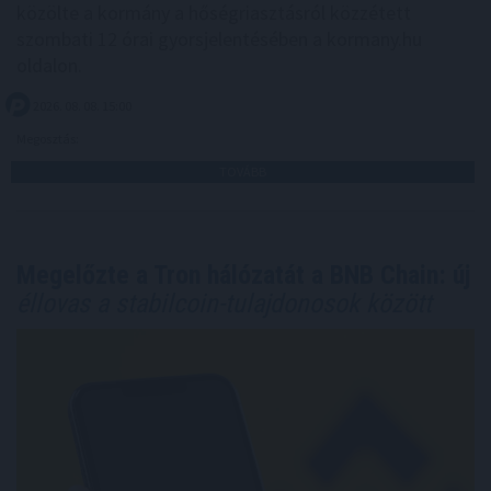
közölte a kormány a hőségriasztásról közzétett
szombati 12 órai gyorsjelentésében a kormany.hu
oldalon.
2026. 08. 08. 15:00
Megosztás:
TOVÁBB
Megelőzte a Tron hálózatát a BNB Chain: új
éllovas a stabilcoin-tulajdonosok között