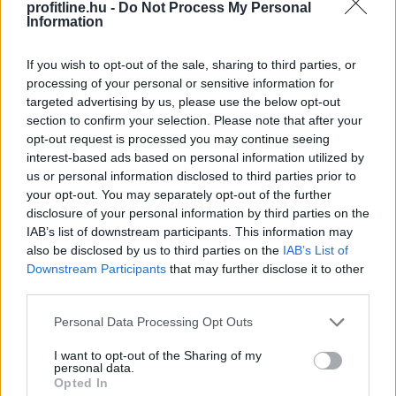
profitline.hu -
Do Not Process My Personal
Information
If you wish to opt-out of the sale, sharing to third parties, or
processing of your personal or sensitive information for
targeted advertising by us, please use the below opt-out
section to confirm your selection. Please note that after your
opt-out request is processed you may continue seeing
interest-based ads based on personal information utilized by
Elsőre logikus védekezésnek tűnhet saját, helyi
us or personal information disclosed to third parties prior to
devizához kötött stabilcoint indítani a dolláralapú
your opt-out. You may separately opt-out of the further
digitális tokenek térnyerésével szemben. Az IMF szerint
disclosure of your personal information by third parties on the
azonban ez könnyen visszafelé sülhet el: a helyi
IAB’s list of downstream participants. This information may
stabilcoinok akár még egyszerűbbé is tehetik a dollárba
also be disclosed by us to third parties on the
IAB’s List of
való menekülést, különösen a feltörekvő piacokon, ahol
Downstream Participants
that may further disclose it to other
third parties.
eleve erős a devizagyengüléstől és inflációtól való
félelem.
Please note that this website/app uses one or more Google
Personal Data Processing Opt Outs
services and may gather and store information including but
2026. 08. 08. 11:00
not limited to your visit or usage behaviour. You may click to
I want to opt-out of the Sharing of my
personal data.
Megosztás:
grant or deny consent to Google and its third-party tags to
Opted In
use your data for below specified purposes in below Google