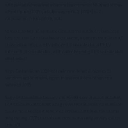
autópiacán februárban a három legkeresettebb új autótípus
a Ford Puma (2535), a Volkswagen Golf (2203) és a
Volkswagen T-Roc (1986) volt.
Az idei első két hónapban a dízelüzemű autók értékesítése
éves szinten 9,2 százalékkal csökkent, a benzinüzeműeké 9,5
százalékkal nőtt, a HEV autóké 3,3 százalékkal a PHEV
autóké 30,4 százalékkal, a BEV autóké pedig 21,3 százalékkal
emelkedett.
Nagy-Britaniában 2030-tól már nem lehet új dízeles és
benzines autót eladni, egyes hibrid autók esetében ez a
határidő 2035.
Nagy-Britanniában tavaly 1 millió 903 ezer új autót adtak el,
17,9 százalékkal többet az egy évvel korábbinál. Az eladások
tavalyi növekedése ellenére az értékesített új autók száma
még mindig 17,7 százalékkal elmaradt a világjárvány előtti
szinttől.