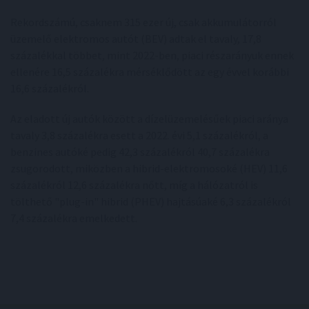
Rekordszámú, csaknem 315 ezer új, csak akkumulátorról
üzemelő elektromos autót (BEV) adtak el tavaly, 17,8
százalékkal többet, mint 2022-ben, piaci részarányuk ennek
ellenére 16,5 százalékra mérséklődött az egy évvel korábbi
16,6 százalékról.
Az eladott új autók között a dízelüzemelésűek piaci aránya
tavaly 3,8 százalékra esett a 2022. évi 5,1 százalékról, a
benzines autóké pedig 42,3 százalékról 40,7 százalékra
zsugorodott, miközben a hibrid-elektromosoké (HEV) 11,6
százalékról 12,6 százalékra nőtt, míg a hálózatról is
tölthető "plug-in" hibrid (PHEV) hajtásúaké 6,3 százalékról
7,4 százalékra emelkedett.