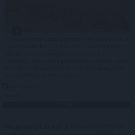
A FAO élelmiszer-alapanyagárainak referenciamutatója
enyhén emelkedett júliusban, mivel a közelmúltbeli
hőhullámok és az energiapiacon tapasztalható
dinamikák felnyomták a gabonafélék, a növényi olajok
és a cukor árát – adta hírül az ENSZ Élelmezésügyi és
Mezőgazdasági Szervezete (FAO).
2026. 08. 08. 05:00
Megosztás:
TOVÁBB
Megérkezett az eső a
Duna vízgyűjtőjére