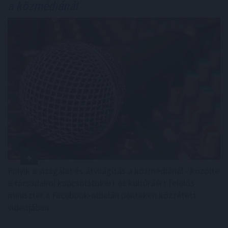
a közmédiánál
Folyik a vizsgálat és átvilágítás a közmédiánál - közölte
a társadalmi kapcsolatokért és kultúráért felelős
miniszter a Facebook-oldalán pénteken közzétett
videójában.