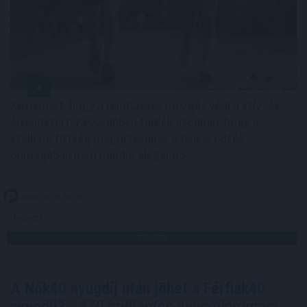
Közismert, hogy a rendszeres mozgás védi a szív- és
érrendszert. Kevesebben tudják azonban, hogy a
szellemi fittség megőrzéséhez a fizikai edzés
önmagában nem mindig elegendő .
2026. 08. 08. 03:00
Megosztás:
TOVÁBB
A Nők40 nyugdíj után jöhet a Férfiak40
nyugdíj?
- 470 milliárdos nyugdíjprogram