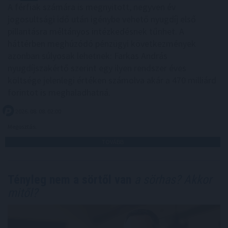
A férfiak számára is megnyitott, negyven év
jogosultsági idő után igénybe vehető nyugdíj első
pillantásra méltányos intézkedésnek tűnhet. A
háttérben meghúzódó pénzügyi következmények
azonban súlyosak lehetnek: Farkas András
nyugdíjszakértő szerint egy ilyen rendszer éves
költsége jelenlegi értéken számolva akár a 470 milliárd
forintot is meghaladhatná.
2026. 08. 08. 02:00
Megosztás:
TOVÁBB
Tényleg nem a sörtől van
a sörhas? Akkor
mitől?