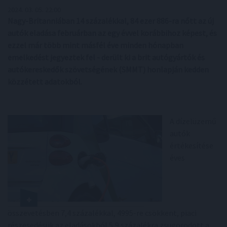
2024. 03. 05. 22:00
Nagy-Britanniában 14 százalékkal, 84 ezer 886-ra nőtt az új
autók eladása februárban az egy évvel korábbihoz képest, és
ezzel már több mint másfél éve minden hónapban
emelkedést jegyeztek fel - derült ki a brit autógyártók és
autókereskedők szövetségének (SMMT) honlapján kedden
közzétett adatokból.
A dízelüzemű
autók
értékesítése
éves
összevetésben 7,4 százalékkal, 4995-re csökkent, piaci
részesedésük az eladásokból 5,9 százalékra zsugorodott a