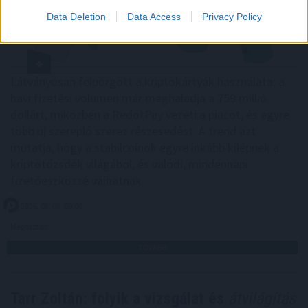
Data Deletion
Data Access
Privacy Policy
Látványosan felpörgött a kriptokártyák használata: a
havi fizetési volumen már meghaladja a 759 millió
dollárt, miközben a RedotPay vezeti a piacot, és egyre
több új szereplő szerez részesedést. A trend azt
mutatja, hogy a stabilcoinok egyre inkább kilépnek a
kriptotőzsdék világából, és valódi, mindennapi
fizetőeszközzé válhatnak.
2026. 08. 08. 09:00
Megosztás:
TOVÁBB
Tarr Zoltán: folyik a vizsgálat és
átvilágítás