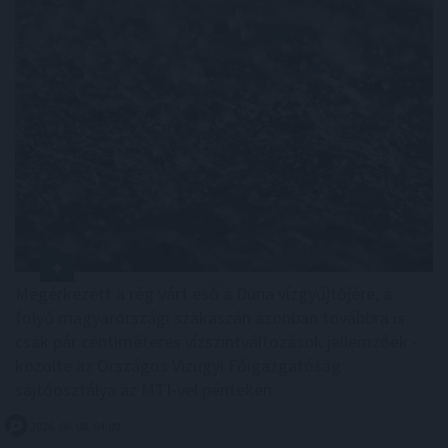
Megérkezett a rég várt eső a Duna vízgyűjtőjére, a
folyó magyarországi szakaszán azonban továbbra is
csak pár centiméteres vízszintváltozások jellemzőek -
közölte az Országos Vízügyi Főigazgatóság
sajtóosztálya az MTI-vel pénteken.
2026. 08. 08. 04:00