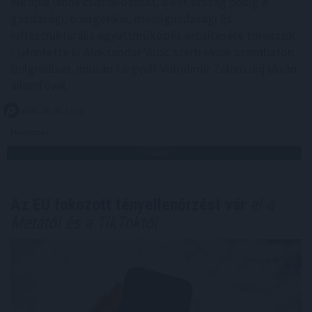
európai uniós csatlakozását, a két ország pedig a
gazdasági, energetikai, mezőgazdasági és
infrastrukturális együttműködés erősítésére törekszik
- jelentette ki Aleksandar Vucic szerb elnök szombaton
Belgrádban, miután tárgyalt Volodimir Zelenszkij ukrán
államfővel.
2026. 08. 08. 17:00
Megosztás:
TOVÁBB
Az EU fokozott tényellenőrzést vár
el a
Metától és a TikToktól