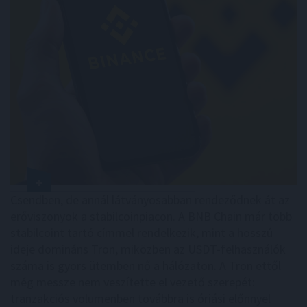
Csendben, de annál látványosabban rendeződnek át az
erőviszonyok a stabilcoinpiacon. A BNB Chain már több
stabilcoint tartó címmel rendelkezik, mint a hosszú
ideje domináns Tron, miközben az USDT-felhasználók
száma is gyors ütemben nő a hálózaton. A Tron ettől
még messze nem veszítette el vezető szerepét:
tranzakciós volumenben továbbra is óriási előnnyel