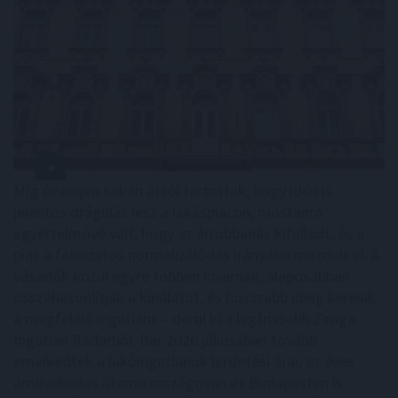
Míg év elején sokan attól tartottak, hogy idén is
jelentős drágulás lesz a lakáspiacon, mostanra
egyértelművé vált, hogy az árrobbanás kifulladt, és a
piac a fokozatos normalizálódás irányába mozdult el. A
vásárlók közül egyre többen kivárnak, alaposabban
összehasonlítják a kínálatot, és hosszabb ideig keresik
a megfelelő ingatlant – derül ki a legfrissebb Zenga
Ingatlan Radarból. Bár 2026 júliusában tovább
emelkedtek a lakóingatlanok hirdetési árai, az éves
árnövekedés üteme országosan és Budapesten is