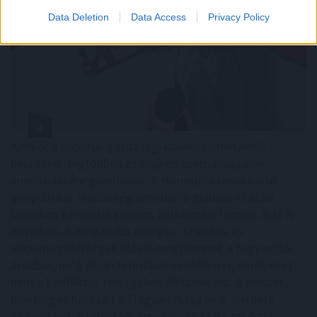
Data Deletion
Data Access
Privacy Policy
Amikor a háborúk gazdasági következményeiről
beszélünk, legtöbben az olaj- és üzemanyagárak
emelkedésére gondolnak. A Hormuzi-szoros körüli
geopolitikai feszültség azonban a globális ellátási
láncokon keresztül számos hétköznapi termék árát is
növelheti. A magasabb energia-, szállítási és
alapanyagköltségek idővel megjelennek a fogyasztói
árakban, még olyan termékek esetében is, amelyeket
nem a konfliktus térségében állítanak elő. A helyzet
lehetséges hatásait a Magyarországon is elérhető
globális befektetési alkalmazás, az XTB szakértője,