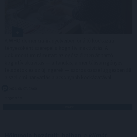
A WHO demencia-irányelveiben önálló kockázati
tényezőként szerepel a kognitív inaktivitás. A
dokumentum rámutat: az egész életen át tartó
kognitív aktivitás — a tanulás, a mentálisan igényes
feladatok és az új ingerek — szoros összefüggésben áll
a szellemi hanyatlás alacsonyabb kockázatával .
2026. 08. 07. 02:00
Megosztás:
TOVÁBB
Hőkupola bezárult: bajban
a klímát