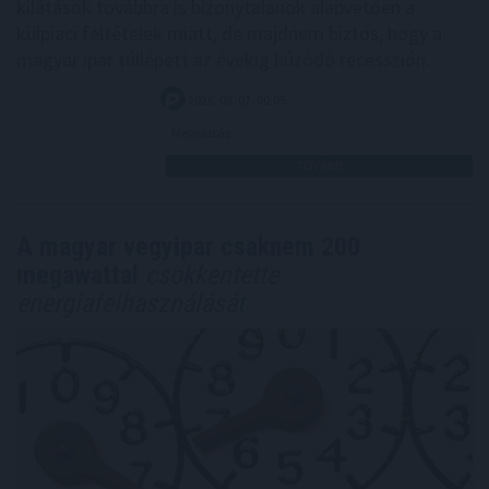
kilátások továbbra is bizonytalanok alapvetően a
külpiaci feltételek miatt, de majdnem biztos, hogy a
magyar ipar túllépett az évekig húzódó recesszión.
2026. 08. 07. 00:05
Megosztás:
TOVÁBB
A magyar vegyipar csaknem 200
megawattal
csökkentette
energiafelhasználását