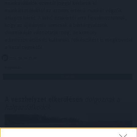
munkavállalók ezentúl joggal kérhetik ki
munkáltatójuktól az azonos értékű munkát végzők
átlagos bérét. A WHC szakértői arra figyelmeztetnek,
hogy az új irányelv nemcsak a bértárgyalások
dinamikáját változtatja meg, de komoly
adminisztrációs és kulturális felkészülést is megkövetel
a hazai cégektől.
2026. 08. 06. 22:00
Megosztás:
TOVÁBB
A vészhelyzet elkerülésén
dolgoznak a
halgazdálkodók