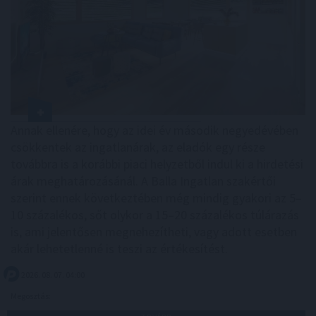
Annak ellenére, hogy az idei év második negyedévében
csökkentek az ingatlanárak, az eladók egy része
továbbra is a korábbi piaci helyzetből indul ki a hirdetési
árak meghatározásánál. A Balla Ingatlan szakértői
szerint ennek következtében még mindig gyakori az 5–
10 százalékos, sőt olykor a 15–20 százalékos túlárazás
is, ami jelentősen megnehezítheti, vagy adott esetben
akár lehetetlenné is teszi az értékesítést.
2026. 08. 07. 04:00
Megosztás: