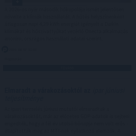
A 2026-os nyár második hőkupolája ismét jelentősen
növelte a klímák használatát. A hűtés helyszínenként
átlagosan napi 4,29 kWh energiát igényelt a Daikin
klímákat és hőszivattyúkat vezérlő Onecta alkalmazás
anonim, országos használati adatai szerint.
2026. 08. 07. 01:00
Megosztás:
TOVÁBB
Elmaradt a várakozásoktól az
ipar júniusi
teljesítménye
Az ipari termelés júniusi mutatói elmaradtak a
várakozásoktót, már az előzetes GDP-adatok is sejteni
engedték, hogy a fél év utolsó hónapja nem volt erős -
állapították meg az MTI-nek nyilatkozó elemzők. A