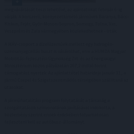
megvásárlását teszi lehetővé, az ajánlatokat február 6-ig
várják. A korszerű, környezetkímélő járművek Baranya, Bács-
Kiskun, Fejér, Győr-Moson-Sopron, Somogy, Tolna, Vas,
Veszprém és Zala vármegyében közlekedhetnek - írták.
A MÁV-csoport a dízelüzeműek mellett egy hidrogén-
üzemanyagcellás buszt is vásárolhat, erre a HUMDA Magyar
Mobilitás-fejlesztési Ügynökség Zrt. és az Energiaügyi
Minisztérium közös pályázatán 267,2 millió forint
támogatást nyertek. Az ajánlattétel határideje január 31., a
jármű Csepel és Szigetszentmiklós térségében szállítaná az
utasokat.
A járműfiatalítási program folytatását a társaság a
szolgáltatások színvonalának javításával indokolta, a
közlemény szerint ennek érdekében folyamatosan
fejleszteni kell az autóbusz-állományt.