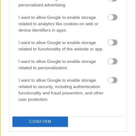
is kiszámítható termelési lehetőséget jelenthet a hazai
personalized advertising.
gazdálkodóknak. A Syngenta szerint a magyar ágazat
I want to allow Google to enable storage
jövőjének kulcsa az öntözés fejlesztése, a szélsőséges
related to analytics like cookies on web or
időjárást jól viselő fajták használata és a termelési
device identifiers in apps.
hatékonyság növelése lehet.
I want to allow Google to enable storage
2026. 08. 06. 20:00
related to functionality of the website or app.
Megosztás:
I want to allow Google to enable storage
TOVÁBB
related to personalization.
I want to allow Google to enable storage
A benzinkutaktól a boltok polcaiig: így
related to security, including authentication
drágíthatja
meg a Hormuzi-szoros
functionality and fraud prevention, and other
user protection.
konfliktusa a mindennapokat
CONFIRM