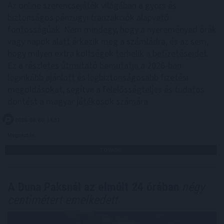
Az online szerencsejáték világában a gyors és
biztonságos pénzügyi tranzakciók alapvető
fontosságúak. Nem mindegy, hogy a nyereményed órák
vagy napok alatt érkezik meg a számládra, és az sem,
hogy milyen extra költségek terhelik a befizetéseidet.
Ez a részletes útmutató bemutatja a 2026-ban
leginkább ajánlott és legbiztonságosabb fizetési
megoldásokat, segítve a felelősségteljes és tudatos
döntést a magyar játékosok számára.
2026. 08. 06. 14:32
Megosztás:
TOVÁBB
A Duna Paksnál az elmúlt 24 órában
négy
centimétert emelkedett