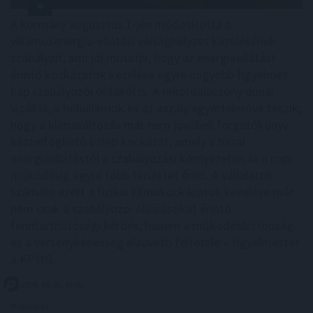
A kormány augusztus 1-jén módosította a
villamosenergia-ellátási válsághelyzet kezelésének
szabályait, ami jól mutatja, hogy az energiaellátást
érintő kockázatok kezelése egyre nagyobb figyelmet
kap szabályozói oldalról is. A rekordalacsony dunai
vízállás, a hőhullámok és az aszály egyértelművé teszik,
hogy a klímaváltozás már nem jövőbeli forgatókönyv:
kézzelfogható üzleti kockázat, amely a hazai
energiaellátástól a szabályozási környezeten át a napi
működésig egyre több területet érint. A vállalatok
számára ezért a fizikai klímakockázatok kezelése már
nem csak a szabályozói elvárásokat érintő
fenntarthatósági kérdés, hanem a működésbiztonság
és a versenyképesség alapvető feltétele – figyelmeztet
a KPMG.
2026. 08. 07. 03:00
Megosztás: