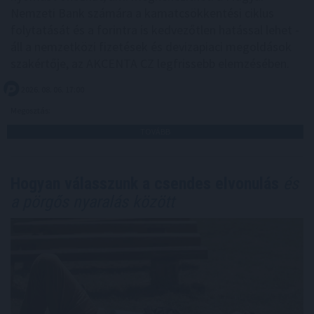
Nemzeti Bank számára a kamatcsökkentési ciklus
folytatását és a forintra is kedvezőtlen hatással lehet -
áll a nemzetközi fizetések és devizapiaci megoldások
szakértője, az AKCENTA CZ legfrissebb elemzésében.
2026. 08. 06. 17:00
Megosztás:
TOVÁBB
Hogyan válasszunk a csendes elvonulás
és
a pörgős nyaralás között