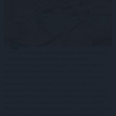
A 2026-os rendkívüli nyári aszály már messze túlmutat
a mezőgazdaság problémáin. Egyre inkább
makrogazdasági kockázattá válik. A Duna budapesti
vízszintje történelmi mélységbe süllyedt, ami
ellehetetlenítette a hajózást, a hűtővíz hiánya pedig
arra kényszerítette a paksi atomerőművet, hogy
termelését a minimális szintre csökkentse. A közútra
terelt áruszállítás és a hazai villamosenergia-termelés
visszaesése a rekordközeli nyári fogyasztás mellett
jelentősen növeli az energiaimportot. Ez újabb inflációs
nyomást okozhat, ami megnehezítheti a Magyar