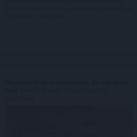
Az elmúlt hat évben a mintegy 5800 darabos flotta több
mint 40 százalékát cserélték le, a járműveik átlagéletkora 10
évre csökkent - tették hozzá.
Megtorpant az áremelkedés, de sok eladó
még
mindig durván túlárazza eladó
ingatlanát