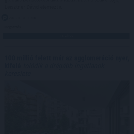
Leisztner Dávid elemezte.
2026. 08. 06. 19:00
Megosztás:
TOVÁBB
100 millió felett már az agglomeráció nyer,
kifelé
tolódik a drágább ingatlanok
kereslete