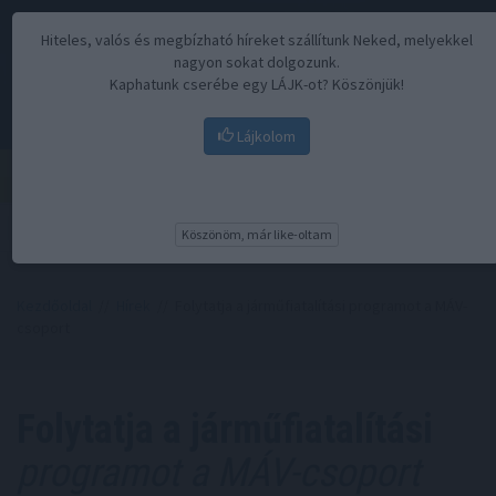
Hiteles, valós és megbízható híreket szállítunk Neked, melyekkel
nagyon sokat dolgozunk.
Kaphatunk cserébe egy LÁJK-ot? Köszönjük!
Lájkolom
Menü
Köszönöm, már like-oltam
Kezdőoldal
//
Hírek
// Folytatja a járműfiatalítási programot a MÁV-
csoport
Folytatja a járműfiatalítási
programot a MÁV-csoport