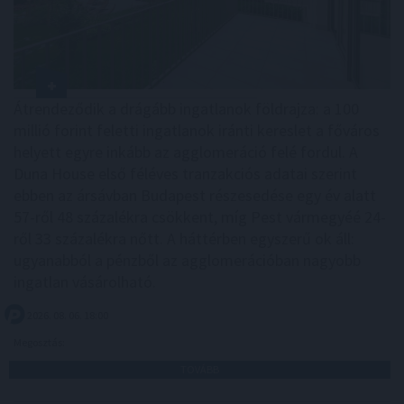
Átrendeződik a drágább ingatlanok földrajza: a 100
millió forint feletti ingatlanok iránti kereslet a főváros
helyett egyre inkább az agglomeráció felé fordul. A
Duna House első féléves tranzakciós adatai szerint
ebben az ársávban Budapest részesedése egy év alatt
57-ről 48 százalékra csökkent, míg Pest vármegyéé 24-
ről 33 százalékra nőtt. A háttérben egyszerű ok áll:
ugyanabból a pénzből az agglomerációban nagyobb
ingatlan vásárolható.
2026. 08. 06. 18:00
Megosztás:
TOVÁBB