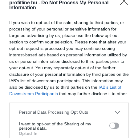
profitline.hu -
Do Not Process My Personal
Information
If you wish to opt-out of the sale, sharing to third parties, or
processing of your personal or sensitive information for
targeted advertising by us, please use the below opt-out
section to confirm your selection. Please note that after your
opt-out request is processed you may continue seeing
interest-based ads based on personal information utilized by
us or personal information disclosed to third parties prior to
your opt-out. You may separately opt-out of the further
A rendkívüli hőség és szárazság közepette a
disclosure of your personal information by third parties on the
halgazdálkodók már nem a legnagyobb hozamra
IAB’s list of downstream participants. This information may
törekszenek, a vészhelyzet kialakulását próbálják
also be disclosed by us to third parties on the
IAB’s List of
megelőzni minden eszközzel - közölte az MTI-vel
Downstream Participants
that may further disclose it to other
csütörtökön a Magyar Akvakultúra és Halászati
third parties.
Szakmaközi Szervezet (MA-HAL).
Please note that this website/app uses one or more Google
Personal Data Processing Opt Outs
services and may gather and store information including but
2026. 08. 06. 21:00
not limited to your visit or usage behaviour. You may click to
I want to opt-out of the Sharing of my
Megosztás:
personal data.
grant or deny consent to Google and its third-party tags to
Opted In
TOVÁBB
use your data for below specified purposes in below Google