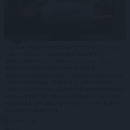
A modern világban mindannyian érezzük a folyamatos
online jelenlét és a mindennapi stressz terhét. Az
állandó értesítések, e-mailek és közösségi média
platformok miatt egyre nehezebb valóban
kikapcsolódni és feltöltődni. Emiatt az utazási trendek
két markáns irányba indultak el az utóbbi években a
tudatos utazók körében. Sokan a teljes elcsendesedést
keresik a képernyők nélküli elvonulásokon, míg mások a
pörgős, inger dús társasági programok során tudnak
legjobban regenerálódni.
2026. 08. 06. 16:45
Megosztás: