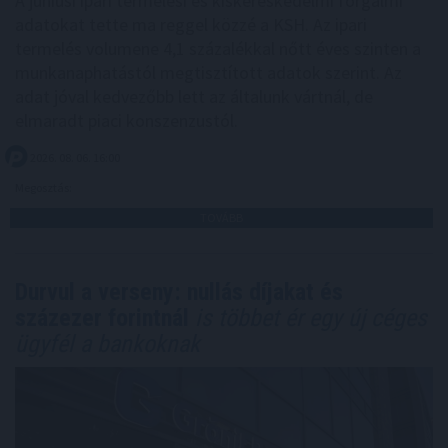
A júniusi ipari termelési és kiskereskedelmi forgalmi
adatokat tette ma reggel közzé a KSH. Az ipari
termelés volumene 4,1 százalékkal nőtt éves szinten a
munkanaphatástól megtisztított adatok szerint. Az
adat jóval kedvezőbb lett az általunk vártnál, de
elmaradt piaci konszenzustól.
2026. 08. 06. 16:00
Megosztás:
TOVÁBB
Durvul a verseny: nullás díjakat és
százezer forintnál
is többet ér egy új céges
ügyfél a bankoknak