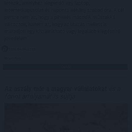
létezik, amelyhez elegendő egy laptop,
internetkapcsolat és naponta néhány szabad óra. A cél
persze nem az, hogy a pihenés második műszakká
változzon, hanem az, hogy az utazás mellett is
maradjon egy kiszámítható vagy legalább kiegészítő
jövedelem.
2026. 08. 06. 17:15
Megosztás:
TOVÁBB
Az aszály már a magyar vállalatokat
és a
forint árfolyamát is sújtja