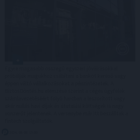
Egyre magasabb összegű egyszeri jóváírásokkal
próbálják magukhoz csábítani a bankot kereső vagy
éppen váltó vállalkozásokat a pénzintézetek. A
BiztosDöntés.hu elemzése szerint a céges ügyfelek
számlavezetéséért folyó harcban a leszorított vagy
akár nullás havi díjak és átutalási költségek is nagy
vonzerőt jelentenek. A versenybe már itt beszálltak a
fintech szolgáltatók.
2026. 08. 06. 15:00