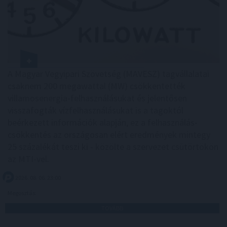
A Magyar Vegyipari Szövetség (MAVESZ) tagvállalatai
csaknem 200 megawattal (MW) csökkentették
villamosenergia-felhasználásukat és jelentősen
visszafogták vízfelhasználásukat is a tagoktól
beérkezett információk alapján, ez a felhasználás-
csökkentés az országosan elért eredmények mintegy
25 százalékát teszi ki - közölte a szervezet csütörtökön
az MTI-vel.
2026. 08. 06. 23:00
Megosztás:
TOVÁBB