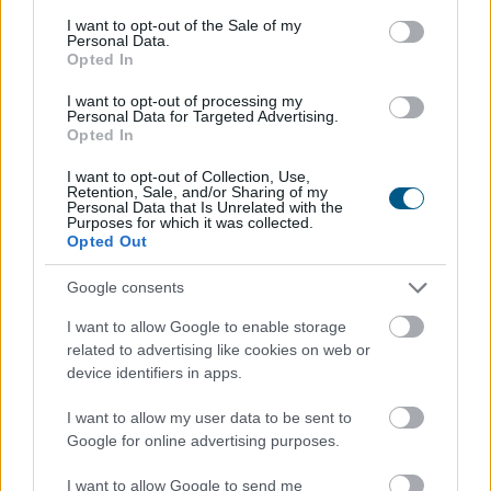
consent section.
I want to opt-out of the Sale of my
Personal Data.
Opted In
Az extrém hőség ellenére is Európa
élén a
magyar csemegekukorica
I want to opt-out of processing my
Personal Data for Targeted Advertising.
Opted In
I want to opt-out of Collection, Use,
Retention, Sale, and/or Sharing of my
Personal Data that Is Unrelated with the
Purposes for which it was collected.
Opted Out
Google consents
I want to allow Google to enable storage
related to advertising like cookies on web or
device identifiers in apps.
I want to allow my user data to be sent to
Google for online advertising purposes.
Az aszály, a növekvő költségek és a csökkenő
jövedelmezőség ellenére a csemegekukorica továbbra
I want to allow Google to send me