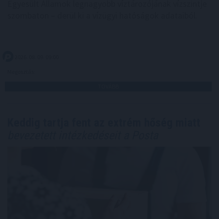
Egyesült Államok legnagyobb víztározójának vízszintje
szombaton – derül ki a vízügyi hatóságok adataiból.
2026. 08. 09. 09:00
Megosztás:
TOVÁBB
Keddig tartja fent az extrém hőség miatt
bevezetett intézkedéseit a Posta