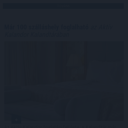
TOVÁBB
Már 100 szálláshely foglalható
az Aktív
Kalandor Kalandtárában
Az Aktív Kalandor foglalási felülete, a Kalandtár már