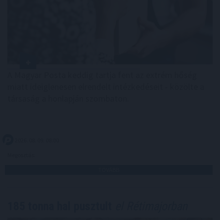
A Magyar Posta keddig tartja fent az extrém hőség
miatt ideiglenesen elrendelt intézkedéseit - közölte a
társaság a honlapján szombaton.
2026. 08. 09. 08:00
Megosztás:
TOVÁBB
185 tonna hal pusztult
el Rétimajorban