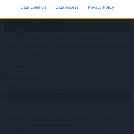
Data Deletion
Data Access
Privacy Policy
Esővízzel mosni vagy a WC-t öblíteni első hallásra
szokatlannak tűnhet, pedig egy megfelelően kialakított
esővízhasznosító rendszerrel egy családi ház
vezetékesvíz-fogyasztásának akár 57 százaléka is
kiváltható.
2026. 08. 09. 03:00
Megosztás:
TOVÁBB
100.000 forint is lehet a klíma otthoni
költsége, ha rosszul van beállítva?