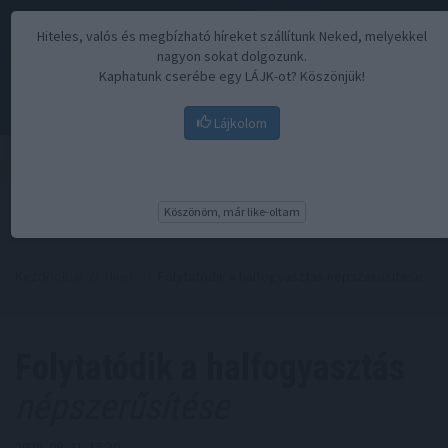
Hiteles, valós és megbízható híreket szállítunk Neked, melyekkel
nagyon sokat dolgozunk.
Kaphatunk cserébe egy LÁJK-ot? Köszönjük!
Lájkolom
Menü
Köszönöm, már like-oltam
Kezdőoldal
//
Hírek
// Folytatódik a halfogyasztás népszerűsítése
Folytatódik a halfogyasztás
népszerűsítése
2025. 09. 21. 15:30