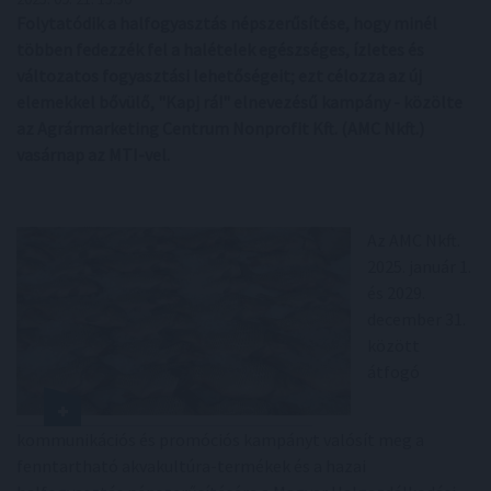
Folytatódik a halfogyasztás népszerűsítése, hogy minél
többen fedezzék fel a halételek egészséges, ízletes és
változatos fogyasztási lehetőségeit; ezt célozza az új
elemekkel bővülő, "Kapj rá!" elnevezésű kampány - közölte
az Agrármarketing Centrum Nonprofit Kft. (AMC Nkft.)
vasárnap az MTI-vel.
Az AMC Nkft.
2025. január 1.
és 2029.
december 31.
között
átfogó
kommunikációs és promóciós kampányt valósít meg a
fenntartható akvakultúra-termékek és a hazai