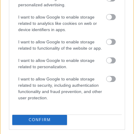
vállalkozásokat segíti már most, két évvel az online
personalized advertising.
pénztárgépek végleges kivezetése előtt.
I want to allow Google to enable storage
2026. 08. 09. 04:00
related to analytics like cookies on web or
device identifiers in apps.
Megosztás:
TOVÁBB
I want to allow Google to enable storage
related to functionality of the website or app.
I want to allow Google to enable storage
Esővizet tegyünk
a mosógépbe!
related to personalization.
I want to allow Google to enable storage
related to security, including authentication
functionality and fraud prevention, and other
user protection.
CONFIRM