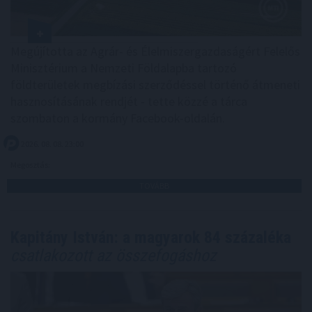
Megújította az Agrár- és Élelmiszergazdaságért Felelős
Minisztérium a Nemzeti Földalapba tartozó
földterületek megbízási szerződéssel történő átmeneti
hasznosításának rendjét - tette közzé a tárca
szombaton a kormány Facebook-oldalán.
2026. 08. 08. 23:00
Megosztás:
TOVÁBB
Kapitány István: a magyarok 84 százaléka
csatlakozott az összefogáshoz