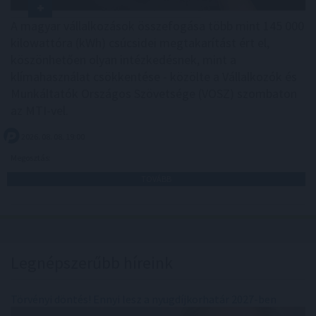
A magyar vállalkozások összefogása több mint 145 000
kilowattóra (kWh) csúcsidei megtakarítást ért el,
köszönhetően olyan intézkedésnek, mint a
klímahasználat csökkentése - közölte a Vállalkozók és
Munkáltatók Országos Szövetsége (VOSZ) szombaton
az MTI-vel.
2026. 08. 08. 19:00
Megosztás:
TOVÁBB
Legnépszerűbb híreink
Törvényi döntés! Ennyi lesz a nyugdíjkorhatár 2027-ben