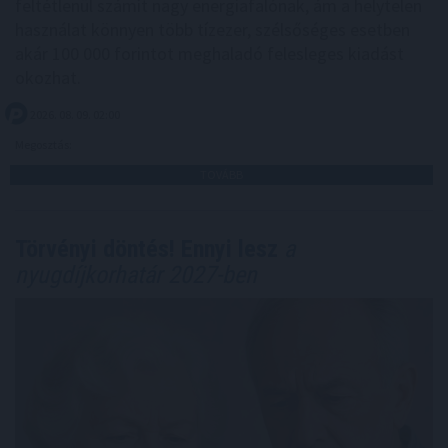
feltétlenül számít nagy energiafalónak, ám a helytelen
használat könnyen több tízezer, szélsőséges esetben
akár 100 000 forintot meghaladó felesleges kiadást
okozhat.
2026. 08. 09. 02:00
Megosztás:
TOVÁBB
Törvényi döntés! Ennyi lesz
a
nyugdíjkorhatár 2027-ben