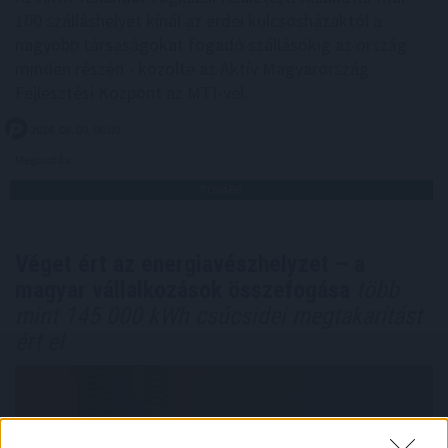
100 szálláshelyet kínál az erdei kulcsosházaktól a
nagyobb társaságokat fogadó szállásokig az ország
minden részén - közölte az Aktív Magyarország
Fejlesztési Központ az MTI-vel.
2026. 08. 09. 06:00
Megosztás:
TOVÁBB
Véget ért az energiavészhelyzet – a
magyar vállalkozások összefogása
több
mint 145 000 kWh csúcsidei megtakarítást
ért el