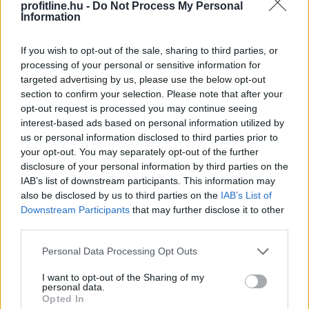
profitline.hu -
Do Not Process My Personal
Information
If you wish to opt-out of the sale, sharing to third parties, or
processing of your personal or sensitive information for
targeted advertising by us, please use the below opt-out
section to confirm your selection. Please note that after your
opt-out request is processed you may continue seeing
interest-based ads based on personal information utilized by
us or personal information disclosed to third parties prior to
A Vállalkozók és Munkáltatók Országos Szövetsége
your opt-out. You may separately opt-out of the further
(VOSZ) által indított Vállalkozói Energiaösszefogáshoz
disclosure of your personal information by third parties on the
IAB’s list of downstream participants. This information may
néhány nap alatt csaknem 350 vállalkozás csatlakozott
also be disclosed by us to third parties on the
IAB’s List of
az ország 202 településéről, és vállalásaik összesen
Downstream Participants
that may further disclose it to other
több mint 145 000 kWh csúcsidei energiamegtakarítást
third parties.
jelentettek.
Please note that this website/app uses one or more Google
Personal Data Processing Opt Outs
2026. 08. 09. 05:00
services and may gather and store information including but
not limited to your visit or usage behaviour. You may click to
I want to opt-out of the Sharing of my
Megosztás:
personal data.
grant or deny consent to Google and its third-party tags to
Opted In
TOVÁBB
use your data for below specified purposes in below Google