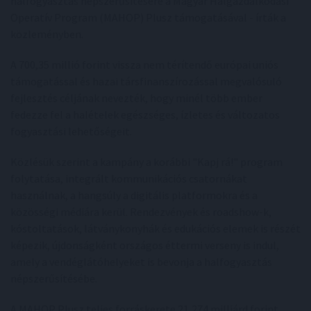
halfogyasztás népszerűsítésére a Magyar Halgazdálkodási
Operatív Program (MAHOP) Plusz támogatásával - írták a
közleményben.
A 700,35 millió forint vissza nem térítendő európai uniós
támogatással és hazai társfinanszírozással megvalósuló
fejlesztés céljának nevezték, hogy minél több ember
fedezze fel a halételek egészséges, ízletes és változatos
fogyasztási lehetőségeit.
Közlésük szerint a kampány a korábbi "Kapj rá!" program
folytatása, integrált kommunikációs csatornákat
használnak, a hangsúly a digitális platformokra és a
közösségi médiára kerül. Rendezvények és roadshow-k,
kóstoltatások, látványkonyhák és edukációs elemek is részét
képezik, újdonságként országos éttermi verseny is indul,
amely a vendéglátóhelyeket is bevonja a halfogyasztás
népszerűsítésébe.
A MAHOP Plusz teljes forráskerete 21,274 milliárd forint,