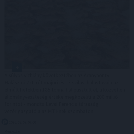
A súlyos vízhiány következtében az Aranyponty
Halászati Zrt. rétimajori és rétszilasi halastavain az
elmúlt hetekben 185 tonna hal pusztult el, a közvetlen
állományveszteség értéke megközelíti a 200 millió
forintot - mondta Lévai Ferenc a társaság
vezérigazgatója az MTI-nek szombaton.
2026. 08. 09. 07:00
Megosztás: