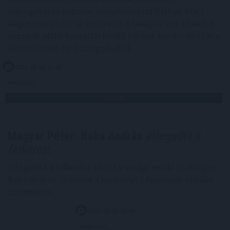
támogatásos kölcsön, túlnyomórészt Otthon Start.
Augusztus 10-től az UniCredit is belép az ezt a hitelt 3
százalék alatti kamattal kínáló bankok közé – derül ki a
BiztosDöntés.hu összegzéséből.
2026. 08. 08. 21:00
Megosztás:
TOVÁBB
Magyar Péter: Baka András
elfogadta a
felkérést
Elfogadta a felkérést a köztársasági elnöki tisztségre
Baka András - közölte a kormányfő Facebook-oldalán
szombaton.
2026. 08. 08. 20:00
Megosztás: