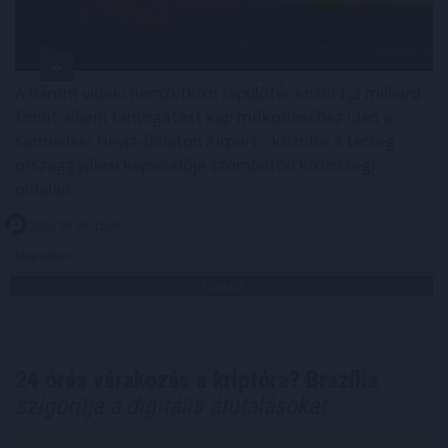
A három vidéki nemzetközi repülőtér közül 1,2 milliárd
forint állami támogatást kap működéséhez idén a
sármelléki Hévíz-Balaton Airport - közölte a térség
országgyűlési képviselője szombaton közösségi
oldalán.
2026. 08. 09. 11:00
Megosztás:
TOVÁBB
24 órás várakozás a kriptóra? Brazília
szigorítja a digitális átutalásokat