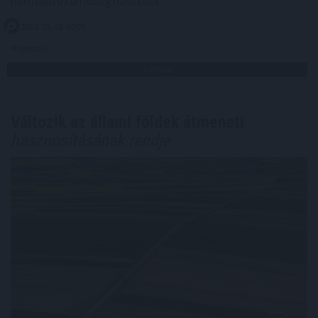
harmadfokú hőségriasztást.
2026. 08. 09. 00:05
Megosztás:
TOVÁBB
Változik az állami földek átmeneti
hasznosításának rendje