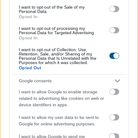
consent section.
I want to opt-out of the Sale of my
Personal Data.
Opted In
Hardveralapú e-pénztárgép a piacon –
újabb
mérföldkő a digitális adózásban
I want to opt-out of processing my
Personal Data for Targeted Advertising.
Opted In
I want to opt-out of Collection, Use,
Retention, Sale, and/or Sharing of my
Personal Data that Is Unrelated with the
Purposes for which it was collected.
Opted Out
Google consents
I want to allow Google to enable storage
related to advertising like cookies on web or
device identifiers in apps.
I want to allow my user data to be sent to
A Nemzeti Adó- és Vámhivatal (NAV) ma kiadta az első
Google for online advertising purposes.
hardveralapú e-pénztárgép forgalmazási engedélyét. Az
új megoldás a pénztárgéphasználatra kötelezett
I want to allow Google to send me