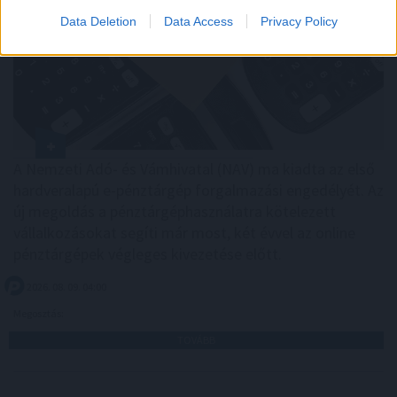
Data Deletion
Data Access
Privacy Policy
A Nemzeti Adó- és Vámhivatal (NAV) ma kiadta az első
hardveralapú e-pénztárgép forgalmazási engedélyét. Az
új megoldás a pénztárgéphasználatra kötelezett
vállalkozásokat segíti már most, két évvel az online
pénztárgépek végleges kivezetése előtt.
2026. 08. 09. 04:00
Megosztás:
TOVÁBB