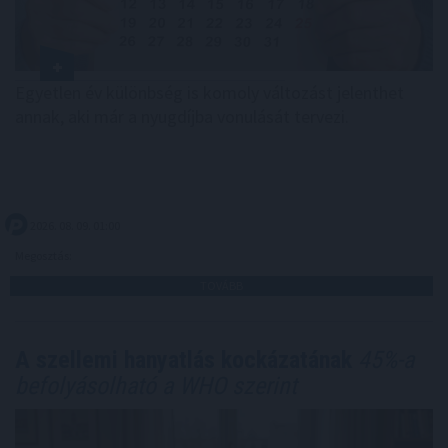
Egyetlen év különbség is komoly változást jelenthet
annak, aki már a nyugdíjba vonulását tervezi.
2026. 08. 09. 01:00
Megosztás:
TOVÁBB
A szellemi hanyatlás kockázatának
45%-a
befolyásolható a WHO szerint