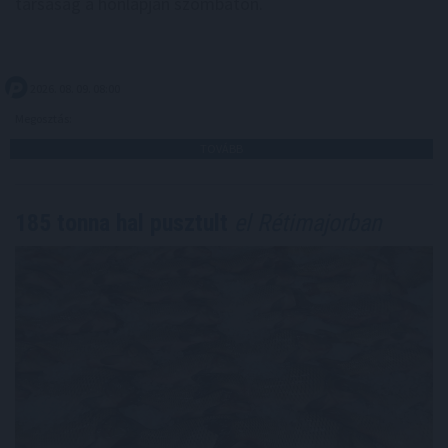
társaság a honlapján szombaton.
2026. 08. 09. 08:00
Megosztás:
TOVÁBB
185 tonna hal pusztult
el Rétimajorban