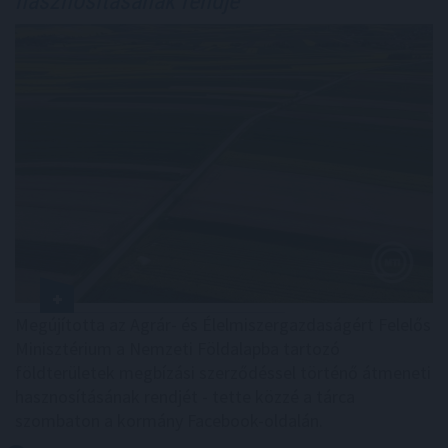
hasznosításának rendje
Megújította az Agrár- és Élelmiszergazdaságért Felelős
Minisztérium a Nemzeti Földalapba tartozó
földterületek megbízási szerződéssel történő átmeneti
hasznosításának rendjét - tette közzé a tárca
szombaton a kormány Facebook-oldalán.