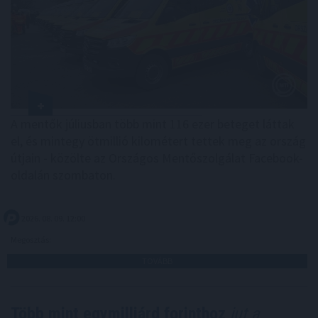
A mentők júliusban több mint 116 ezer beteget láttak
el, és mintegy ötmillió kilométert tettek meg az ország
útjain - közölte az Országos Mentőszolgálat Facebook-
oldalán szombaton.
2026. 08. 09. 12:00
Megosztás:
TOVÁBB
Több mint egymilliárd forinthoz
jut a