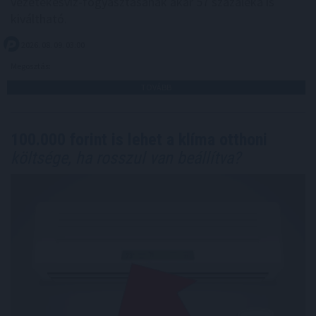
vezetékesvíz-fogyasztásának akár 57 százaléka is
kiváltható.
2026. 08. 09. 03:00
Megosztás:
TOVÁBB
100.000 forint is lehet a klíma otthoni
költsége, ha rosszul van beállítva?