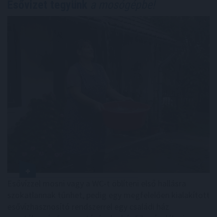
Esővizet tegyünk
a mosógépbe!
Esővízzel mosni vagy a WC-t öblíteni első hallásra
szokatlannak tűnhet, pedig egy megfelelően kialakított
esővízhasznosító rendszerrel egy családi ház