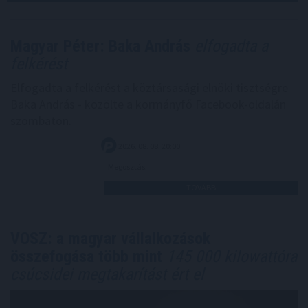
Magyar Péter: Baka András
elfogadta a
felkérést
Elfogadta a felkérést a köztársasági elnöki tisztségre
Baka András - közölte a kormányfő Facebook-oldalán
szombaton.
2026. 08. 08. 20:00
Megosztás:
TOVÁBB
VOSZ: a magyar vállalkozások
összefogása több mint
145 000 kilowattóra
csúcsidei megtakarítást ért el