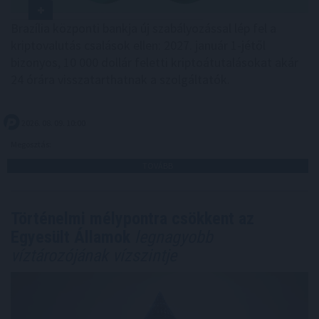
Brazília központi bankja új szabályozással lép fel a
kriptovalutás csalások ellen: 2027. január 1-jétől
bizonyos, 10 000 dollár feletti kriptoátutalásokat akár
24 órára visszatarthatnak a szolgáltatók.
2026. 08. 09. 10:00
Megosztás:
TOVÁBB
Történelmi mélypontra csökkent az
Egyesült Államok
legnagyobb
víztározójának vízszintje