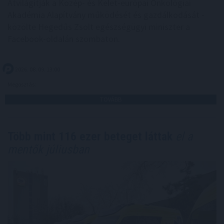
Átvilágítják a Közép- és Kelet-európai Onkológiai
Akadémia Alapítvány működését és gazdálkodását -
közölte Hegedűs Zsolt egészségügyi miniszter a
Facebook-oldalán szombaton.
2026. 08. 09. 13:00
Megosztás:
TOVÁBB
Több mint 116 ezer beteget láttak
el a
mentők júliusban