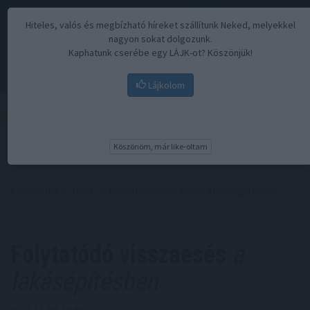
Hiteles, valós és megbízható híreket szállítunk Neked, melyekkel
nagyon sokat dolgozunk.
Kaphatunk cserébe egy LÁJK-ot? Köszönjük!
Lájkolom
Menü
Köszönöm, már like-oltam
Kezdőoldal
//
Hírek
// Folytatódó visszaesés a lakásépítésben
Folytatódó visszaesés
a
lakásépítésben
2023. 11. 06. 10:30