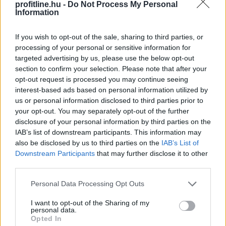
profitline.hu -
Do Not Process My Personal
Information
If you wish to opt-out of the sale, sharing to third parties, or
processing of your personal or sensitive information for
targeted advertising by us, please use the below opt-out
section to confirm your selection. Please note that after your
opt-out request is processed you may continue seeing
interest-based ads based on personal information utilized by
us or personal information disclosed to third parties prior to
your opt-out. You may separately opt-out of the further
disclosure of your personal information by third parties on the
Az Aktív Kalandor foglalási felülete, a Kalandtár már
IAB’s list of downstream participants. This information may
100 szálláshelyet kínál az erdei kulcsosházaktól a
also be disclosed by us to third parties on the
IAB’s List of
nagyobb társaságokat fogadó szállásokig az ország
Downstream Participants
that may further disclose it to other
minden részén - közölte az Aktív Magyarország
third parties.
Fejlesztési Központ az MTI-vel.
Please note that this website/app uses one or more Google
Personal Data Processing Opt Outs
2026. 08. 09. 06:00
services and may gather and store information including but
not limited to your visit or usage behaviour. You may click to
I want to opt-out of the Sharing of my
Megosztás:
personal data.
grant or deny consent to Google and its third-party tags to
Opted In
TOVÁBB
use your data for below specified purposes in below Google