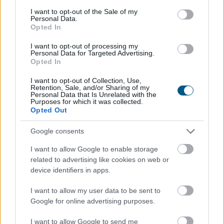
consent section.
I want to opt-out of the Sale of my
Personal Data.
Opted In
Véget ért az energiavészhelyzet – a
magyar vállalkozások összefogása
több
I want to opt-out of processing my
Personal Data for Targeted Advertising.
mint 145 000 kWh csúcsidei megtakarítást
Opted In
ért el
I want to opt-out of Collection, Use,
Retention, Sale, and/or Sharing of my
Personal Data that Is Unrelated with the
Purposes for which it was collected.
Opted Out
Google consents
I want to allow Google to enable storage
related to advertising like cookies on web or
device identifiers in apps.
I want to allow my user data to be sent to
Google for online advertising purposes.
I want to allow Google to send me