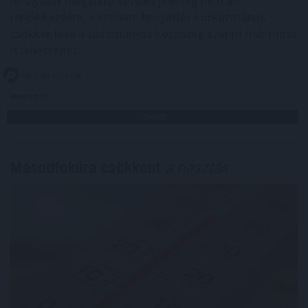
lefolyását megállító kezelés jelenleg nem áll
rendelkezésre, a szellemi hanyatlás kockázatának
csökkentése a tudományos közösség szerint már most
is lehetséges.
2026. 08. 09. 00:30
Megosztás:
TOVÁBB
Másodfokúra csökkent
a riasztás