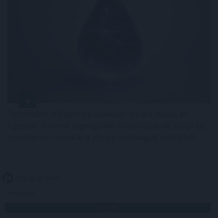
Történelmi mélypontra csökkent a Lake Mead, az
Egyesült Államok legnagyobb víztározójának vízszintje
szombaton – derül ki a vízügyi hatóságok adataiból.
2026. 08. 09. 09:00
Megosztás:
TOVÁBB