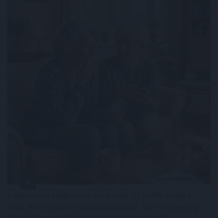
A demencia világszerte több mint 57 millió embert
érint, és ez a szám folyamatosan nő. Bár a betegség