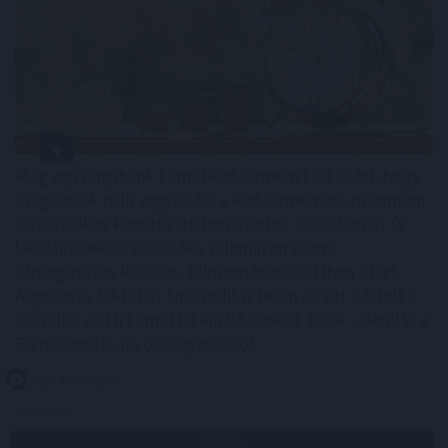
Még egy nagybank kamatkedvezményt ad azért, hogy
az igénylők nála vegyék fel a kedvezményes, maximum
3 százalékos kamatú Otthon Startot. 2026-ban az új
lakáshitelek 80 százaléka valamilyen állami
támogatásos kölcsön, túlnyomórészt Otthon Start.
Augusztus 10-től az UniCredit is belép az ezt a hitelt 3
százalék alatti kamattal kínáló bankok közé – derül ki a
BiztosDöntés.hu összegzéséből.
2026. 08. 08. 21:00
Megosztás:
TOVÁBB