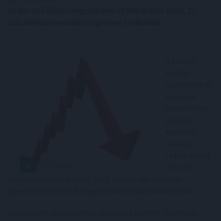
Az idei első három negyedévben 10 808 új lakás épült, 21
százalékkal kevesebb az egy évvel korábbinál.
A kiadott
építési
engedélyek és
egyszerű
bejelentések
alapján
építendő
lakások
száma 14 894
volt, 43
százalékkal kisebb, mint 2022. azonos időszakában -
jelentette hétfőn a Központi Statisztikai Hivatal (KSH).
Budapesten 29 százalékos visszaesés történt, 3234 lakás