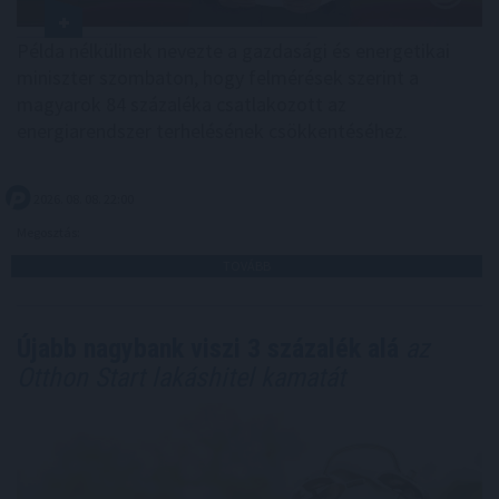
Példa nélkülinek nevezte a gazdasági és energetikai
miniszter szombaton, hogy felmérések szerint a
magyarok 84 százaléka csatlakozott az
energiarendszer terhelésének csökkentéséhez.
2026. 08. 08. 22:00
Megosztás:
TOVÁBB
Újabb nagybank viszi 3 százalék alá
az
Otthon Start lakáshitel kamatát