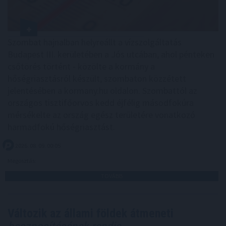
Szombat hajnalban helyreállt a vízszolgáltatás
Budapest III. kerületében a Jós utcában, ahol pénteken
csőtörés történt - közölte a kormány a
hőségriasztásról készült, szombaton közzétett
jelentésében a kormany.hu oldalon. Szombattól az
országos tisztifőorvos kedd éjfélig másodfokúra
mérsékelte az ország egész területére vonatkozó
harmadfokú hőségriasztást.
2026. 08. 09. 00:05
Megosztás:
TOVÁBB
Változik az állami földek átmeneti