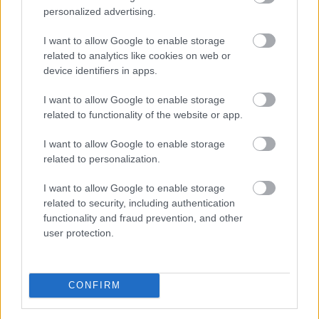
personalized advertising.
A Vállalkozók és Munkáltatók Országos Szövetsége
(VOSZ) által indított Vállalkozói Energiaösszefogáshoz
I want to allow Google to enable storage
néhány nap alatt csaknem 350 vállalkozás csatlakozott
related to analytics like cookies on web or
az ország 202 településéről, és vállalásaik összesen
device identifiers in apps.
több mint 145 000 kWh csúcsidei energiamegtakarítást
jelentettek.
I want to allow Google to enable storage
related to functionality of the website or app.
2026. 08. 09. 05:00
I want to allow Google to enable storage
Megosztás:
related to personalization.
TOVÁBB
I want to allow Google to enable storage
related to security, including authentication
Hardveralapú e-pénztárgép a piacon –
functionality and fraud prevention, and other
user protection.
újabb
mérföldkő a digitális adózásban
CONFIRM