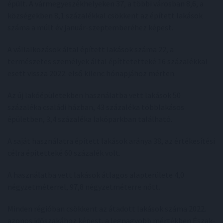
épült. A vármegyeszékhelyeken 37, a többi városban 8,6, a
községekben 8,1 százalékkal csökkent az épített lakások
száma a múlt év január-szeptemberéhez képest.
A vállalkozások által épített lakások száma 22, a
természetes személyek által építtetetteké 16 százalékkal
esett vissza 2022. első kilenc hónapjához mérten.
Az új lakóépületekben használatba vett lakások 50
százaléka családi házban, 43 százaléka többlakásos
épületben, 3,4 százaléka lakóparkban található.
A saját használatra épített lakások aránya 38, az értékesítési
célra építetteké 60 százalék volt.
A használatba vett lakások átlagos alapterülete 4,0
négyzetméterrel, 97,8 négyzetméterre nőtt.
Minden régióban csökkent az átadott lakások száma 2022.
azonos időszakához képest, a legnagyobb mértékben Észak-