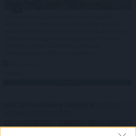
A súlyos vízhiány következtében az Aranyponty
Halászati Zrt. rétimajori és rétszilasi halastavain az
elmúlt hetekben 185 tonna hal pusztult el, a közvetlen
állományveszteség értéke megközelíti a 200 millió
forintot - mondta Lévai Ferenc a társaság
vezérigazgatója az MTI-nek szombaton.
2026. 08. 09. 07:00
Megosztás:
TOVÁBB
Már 100 szálláshely foglalható
az Aktív
Kalandor Kalandtárában