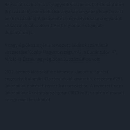
Regionális szinten a legnagyobb visszaesés Dél-Dunántúlon
(57 százalék), ezen belül Baranya vármegyében következett
be (67 százalék). A lakásépítési engedélyek száma egyaránt
50 százalékkal csökkent Pest régióban és Nyugat-
Dunántúlon is.
A nagyrégiók szintjén a tervezett lakások számának
visszaesése Közép-Magyarországon 43, a Dunántúlon 47,
Alföld és Észak nagyrégióban 31 százalékos volt.
2022. azonos időszakához képest a kiadott új építési
engedélyek alapján 43 százalékkal kevesebb, összesen 6297
lakóépület építését tervezik az országban. A tervezett nem
lakóépületek száma országosan 3070 volt, szintén elmaradt
az egy évvel korábbitól.