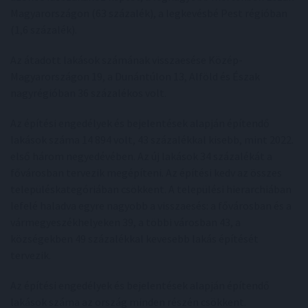
Magyarországon (63 százalék), a legkevésbé Pest régióban
(1,6 százalék).
Az átadott lakások számának visszaesése Közép-
Magyarországon 19, a Dunántúlon 13, Alföld és Észak
nagyrégióban 36 százalékos volt.
Az építési engedélyek és bejelentések alapján építendő
lakások száma 14 894 volt, 43 százalékkal kisebb, mint 2022.
első három negyedévében. Az új lakások 34 százalékát a
fővárosban tervezik megépíteni. Az építési kedv az összes
településkategóriában csökkent. A települési hierarchiában
lefelé haladva egyre nagyobb a visszaesés: a fővárosban és a
vármegyeszékhelyeken 39, a többi városban 43, a
községekben 49 százalékkal kevesebb lakás építését
tervezik.
Az építési engedélyek és bejelentések alapján építendő
lakások száma az ország minden részén csökkent.