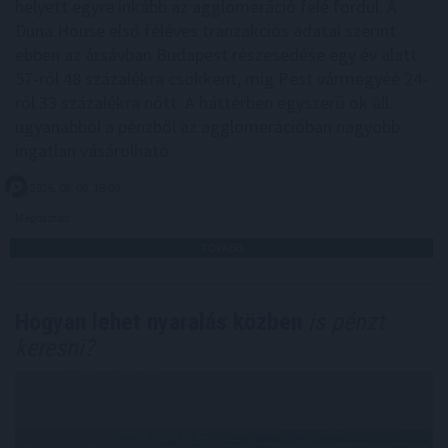
helyett egyre inkább az agglomeráció felé fordul. A
Duna House első féléves tranzakciós adatai szerint
ebben az ársávban Budapest részesedése egy év alatt
57-ről 48 százalékra csökkent, míg Pest vármegyéé 24-
ről 33 százalékra nőtt. A háttérben egyszerű ok áll:
ugyanabból a pénzből az agglomerációban nagyobb
ingatlan vásárolható.
2026. 08. 06. 18:00
Megosztás:
TOVÁBB
Hogyan lehet nyaralás közben
is pénzt
keresni?