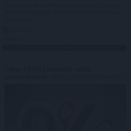
bányavállalatok vezették a nyertesek sorát, amihez a
lendületet a gyengülő dollár nyomán szárnyaló arany
biztosította.
2026. 08. 06. 10:00
Megosztás:
TOVÁBB
Zuhan a BIRS kamatráta: mikor
csökkenhetnek
végre a lakáshitelkamatok?