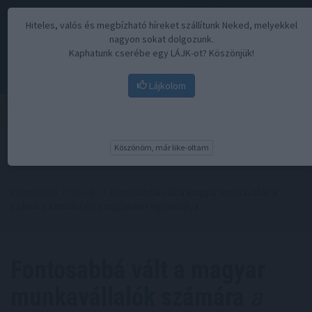
Hiteles, valós és megbízható híreket szállítunk Neked, melyekkel
nagyon sokat dolgozunk.
Kaphatunk cserébe egy LÁJK-ot? Köszönjük!
Lájkolom
Menü
Köszönöm, már like-oltam
Kezdőoldal
//
Hírek
// Fontosabbá vált a magyar munkavállalók
számára a munka és a magánélet egyensúlya
Fontosabbá vált a magyar
munkavállalók számára
a