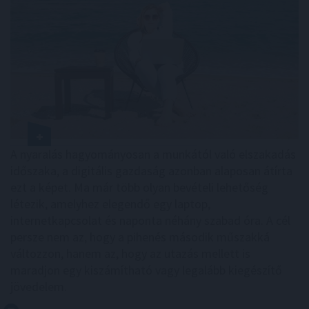
A nyaralás hagyományosan a munkától való elszakadás
időszaka, a digitális gazdaság azonban alaposan átírta
ezt a képet. Ma már több olyan bevételi lehetőség
létezik, amelyhez elegendő egy laptop,
internetkapcsolat és naponta néhány szabad óra. A cél
persze nem az, hogy a pihenés második műszakká
változzon, hanem az, hogy az utazás mellett is
maradjon egy kiszámítható vagy legalább kiegészítő
jövedelem.