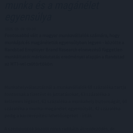
munka és a magánélet
egyensúlya
2026. 05. 08. 03:30
Fontosabbá vált a magyar munkavállalók számára, hogy
munkájuk és magánéletük egyensúlyban legyen - közölte a
Randstad Employer Brand Research elnevezésű független
munkáltatói márkakutatás eredményei alapján a Randstad
az MTI-vel csütörtökön.
Munkahelyválasztásnál a munkavállalók 68 százaléka tartja
fontosnak a fizetést és juttatásokat, 63 százaléka a
kellemes légkört, 62 százaléka a munkahely biztonságát, 60
százaléka a munka-magánélet egyensúlyát, 42 százaléka
pedig a karrierépítési lehetőségeket - írták.
A szempontok között nincs radikális átrendeződés, de