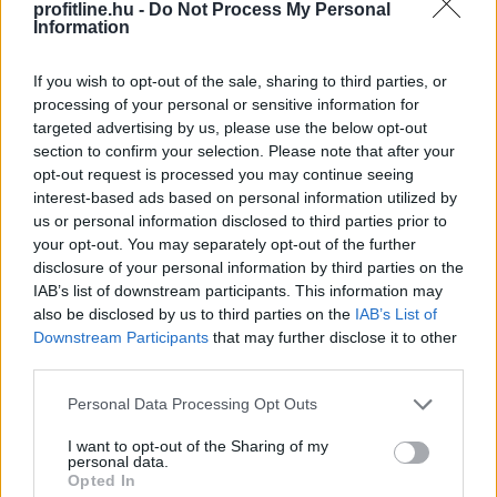
profitline.hu -
Do Not Process My Personal
2026. 08. 06. 16:00
Information
Megosztás:
If you wish to opt-out of the sale, sharing to third parties, or
TOVÁBB
processing of your personal or sensitive information for
targeted advertising by us, please use the below opt-out
section to confirm your selection. Please note that after your
Durvul a verseny: nullás díjakat és
opt-out request is processed you may continue seeing
százezer forintnál
is többet ér egy új céges
interest-based ads based on personal information utilized by
ügyfél a bankoknak
us or personal information disclosed to third parties prior to
your opt-out. You may separately opt-out of the further
disclosure of your personal information by third parties on the
IAB’s list of downstream participants. This information may
also be disclosed by us to third parties on the
IAB’s List of
Downstream Participants
that may further disclose it to other
third parties.
Please note that this website/app uses one or more Google
Personal Data Processing Opt Outs
services and may gather and store information including but
not limited to your visit or usage behaviour. You may click to
I want to opt-out of the Sharing of my
personal data.
grant or deny consent to Google and its third-party tags to
Opted In
use your data for below specified purposes in below Google