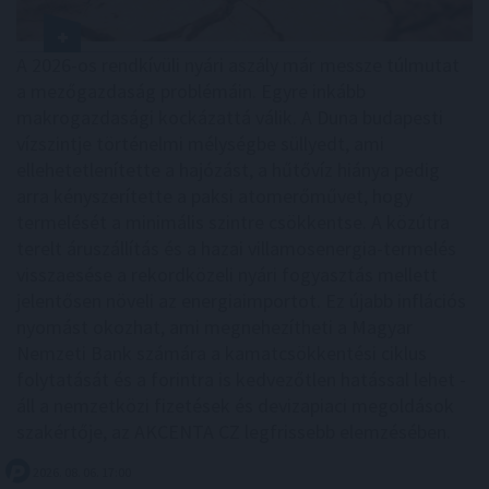
A 2026-os rendkívüli nyári aszály már messze túlmutat
a mezőgazdaság problémáin. Egyre inkább
makrogazdasági kockázattá válik. A Duna budapesti
vízszintje történelmi mélységbe süllyedt, ami
ellehetetlenítette a hajózást, a hűtővíz hiánya pedig
arra kényszerítette a paksi atomerőművet, hogy
termelését a minimális szintre csökkentse. A közútra
terelt áruszállítás és a hazai villamosenergia-termelés
visszaesése a rekordközeli nyári fogyasztás mellett
jelentősen növeli az energiaimportot. Ez újabb inflációs
nyomást okozhat, ami megnehezítheti a Magyar
Nemzeti Bank számára a kamatcsökkentési ciklus
folytatását és a forintra is kedvezőtlen hatással lehet -
áll a nemzetközi fizetések és devizapiaci megoldások
szakértője, az AKCENTA CZ legfrissebb elemzésében.
2026. 08. 06. 17:00