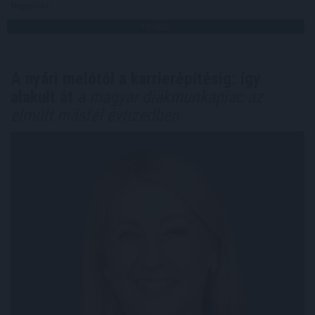
Megosztás:
TOVÁBB
A nyári melótól a karrierépítésig: így
alakult át
a magyar diákmunkapiac az
elmúlt másfél évtizedben