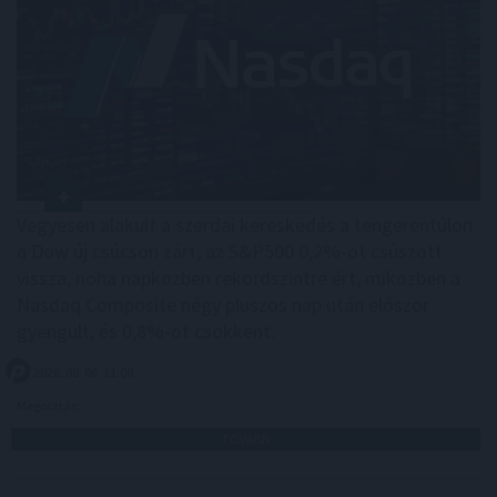
Vegyesen alakult a szerdai kereskedés a tengerentúlon:
a Dow új csúcson zárt, az S&P500 0,2%-ot csúszott
vissza, noha napközben rekordszintre ért, miközben a
Nasdaq Composite négy pluszos nap után először
gyengült, és 0,8%-ot csökkent.
2026. 08. 06. 11:00
Megosztás:
TOVÁBB