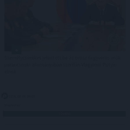
Személycseréket jelentett be az orosz fegyveres erők
parancsnoki állományában szerdán Vlagyimir Putyin
elnök.
2026. 08. 06. 06:00
Megosztás:
TOVÁBB