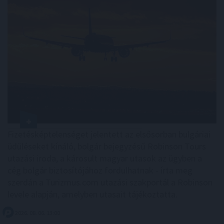
Fizetésképtelenséget jelentett az elsősorban bulgáriai
üdüléseket kínáló, bolgár bejegyzésű Robinson Tours
utazási iroda, a károsult magyar utasok az ügyben a
cég bolgár biztosítójához fordulhatnak - írta meg
szerdán a Turizmus.com utazási szakportál a Robinson
levele alapján, amelyben utasait tájékoztatta.
2026. 08. 06. 13:00