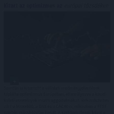
Kitart az optimizmus az
európai tőzsdéken
Szerdán is kitartott a vállalati eredményjelentések
táplálta optimizmus Európában, ellensúlyozva a közel-
keleti események miatti aggodalmakat. Rekordszinten
zárt a Stoxx600, a DAX és a CAC40 is, miközben a FTSE
szintén csúcsközelbe került. A szektorindexek közül a