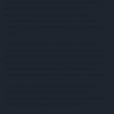
lényeges változás, hogy a munka-magánélet egyensúlya
előrébb lépett, a karrierépítés pedig bekerült a
legfontosabb öt tényező közé. Ez azt jelzi, hogy a
munkavállalók már nemcsak jó fizetést és stabilitást várnak,
hanem azt is, hogy a munkájuk illeszkedjen az életükhöz -
közölték.
A kulcstényezők közül külön vizsgálták a munkahely
biztonságát, ennek ugyanis a kutatás szerint része, hogy a
fizetés kiszámíthatóan megérkezzen, a juttatások vonzóak
legyenek, a karrierút ne esetleges döntéseken múljon, a
vállalat pénzügyileg stabil legyen, a foglalkoztatási
gyakorlatok pedig korrektek és következetesek legyenek.
Arra is kitértek, hogy a béren kívüli juttatások közül a
legfontosabbak a rugalmas munkavégzéshez és
életmódhoz, a szabadsághoz és szabadidőhöz kapcsolódó,
valamint az egészségügyi és jólléti juttatások.