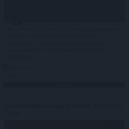
A Duna Paksnál az elmúlt 24 órában négy centimétert
emelkedett, az emelkedő tendencia tovább
folytatódott - olvasható a kormany.hu oldalon a
hőségriasztásról csütörtök délelőtt közzétett
jelentésében.
2026. 08. 06. 14:00
Megosztás:
TOVÁBB
Fizetésképtelenséget jelentett
a Robinson
Tours