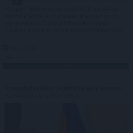
A Magyar Telekom összes bevétele 0,8 százalékkal,
adózott eredménye 0,5 százalékkal nőtt a második
negyedévben 2025 azonos időszakához képest –
olvasható a társaság szerdán közzétett jelentésében.
2026. 08. 06. 07:00
Megosztás:
TOVÁBB
Személycseréket jelentette be a katonai
vezetésben az orosz elnök