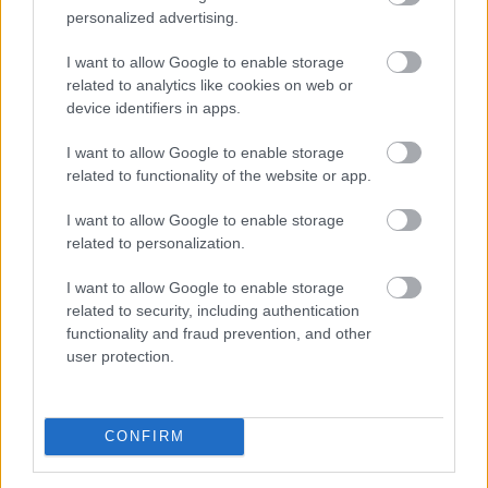
personalized advertising.
I want to allow Google to enable storage
related to analytics like cookies on web or
device identifiers in apps.
I want to allow Google to enable storage
related to functionality of the website or app.
I want to allow Google to enable storage
related to personalization.
I want to allow Google to enable storage
related to security, including authentication
functionality and fraud prevention, and other
Az online szerencsejáték világában a gyors és
user protection.
biztonságos pénzügyi tranzakciók alapvető
fontosságúak. Nem mindegy, hogy a nyereményed órák
vagy napok alatt érkezik meg a számládra, és az sem,
CONFIRM
hogy milyen extra költségek terhelik a befizetéseidet.
Ez a részletes útmutató bemutatja a 2026-ban