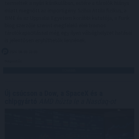
termeltek a nyári kánikulában, estére a tárolók hiánya
miatt megnőtt az importigény. Szilva Attila fizikus, a
BME és az Uppsalai Egyetem korábbi kutatója, a Furik
blog szerzője szerint megfelelő elektromos
tárolókapacitással még egy ilyen válsághelyzet hatásai
is jelentősen enyhíthetők lennének.
2026. 08. 06. 12:00
Megosztás:
TOVÁBB
Új csúcson a Dow, a SpaceX és a
chipgyártó
AMD húzta le a Nasdaq-ot