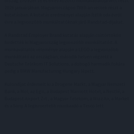
ország 170 ezer 18 és 64 év közötti munkavállalója vett részt
2026 januárjában. Magyarországon 7883-an vettek részt a
kutatásban. A kutatás eredményei alapján ítélik oda évről
évre a legvonzóbb munkáltatóknak járó Randstad-díjakat.
A Randstad Employer Brand kutatás alapján csütörtökön
hirdették ki Magyarország legvonzóbb munkáltatóit. A
munkavállalók véleménye alapján a LEGO a legvonzóbb
munkáltató az országban, második helyen végzett a
Deutsche Telekom IT Solutions, a dobogó harmadik fokára
pedig a BMW Manufacturing Hungary lépett.
Különdíjat érdemelt ki a Drogerie Markt, a Magyar Nemzeti
Bank, a Mol, az Egis, a Budapest Marriott Hotel, a Nestlé, a
Budapest Airport Zrt., a Magyar Telekom, a Wizz Air, a Market
és a Sony. A legismertebb munkaadó a Tesco lett.