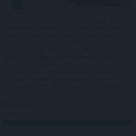
Amikor a háborúk gazdasági következményeiről
beszélünk, legtöbben az olaj- és üzemanyagárak
emelkedésére gondolnak. A Hormuzi-szoros körüli
geopolitikai feszültség azonban a globális ellátási
láncokon keresztül számos hétköznapi termék árát is
növelheti. A magasabb energia-, szállítási és
alapanyagköltségek idővel megjelennek a fogyasztói
árakban, még olyan termékek esetében is, amelyeket
nem a konfliktus térségében állítanak elő. A helyzet
lehetséges hatásait a Magyarországon is elérhető
globális befektetési alkalmazás, az XTB szakértője,
Leisztner Dávid elemezte.
2026. 08. 06. 19:00
Megosztás:
TOVÁBB