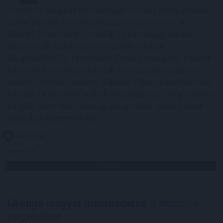
A modern világban mindannyian érezzük a folyamatos
online jelenlét és a mindennapi stressz terhét. Az
állandó értesítések, e-mailek és közösségi média
platformok miatt egyre nehezebb valóban
kikapcsolódni és feltöltődni. Emiatt az utazási trendek
két markáns irányba indultak el az utóbbi években a
tudatos utazók körében. Sokan a teljes elcsendesedést
keresik a képernyők nélküli elvonulásokon, míg mások a
pörgős, inger dús társasági programok során tudnak
legjobban regenerálódni.
2026. 08. 06. 16:45
Megosztás:
TOVÁBB
Gyenge magyar makroadatok
a második
negyedévre