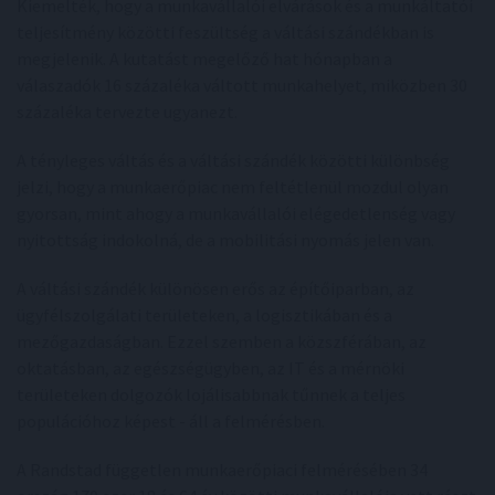
Kiemelték, hogy a munkavállalói elvárások és a munkáltatói
teljesítmény közötti feszültség a váltási szándékban is
megjelenik. A kutatást megelőző hat hónapban a
válaszadók 16 százaléka váltott munkahelyet, miközben 30
százaléka tervezte ugyanezt.
A tényleges váltás és a váltási szándék közötti különbség
jelzi, hogy a munkaerőpiac nem feltétlenül mozdul olyan
gyorsan, mint ahogy a munkavállalói elégedetlenség vagy
nyitottság indokolná, de a mobilitási nyomás jelen van.
A váltási szándék különösen erős az építőiparban, az
ügyfélszolgálati területeken, a logisztikában és a
mezőgazdaságban. Ezzel szemben a közszférában, az
oktatásban, az egészségügyben, az IT és a mérnöki
területeken dolgozók lojálisabbnak tűnnek a teljes
populációhoz képest - áll a felmérésben.
A Randstad független munkaerőpiaci felmérésében 34