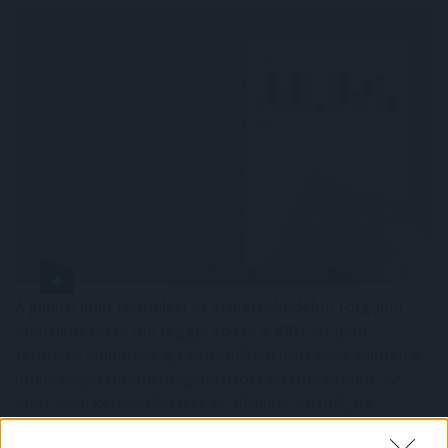
A júniusi ipari termelési és kiskereskedelmi forgalmi
adatokat tette ma reggel közzé a KSH. Az ipari
termelés volumene 4,1 százalékkal nőtt éves szinten a
munkanaphatástól megtisztított adatok szerint. Az
adat jóval kedvezőbb lett az általunk vártnál, de
elmaradt piaci konszenzustól.