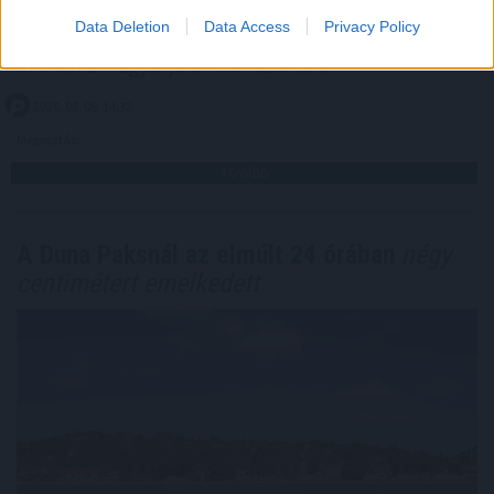
leginkább ajánlott és legbiztonságosabb fizetési
Data Deletion
Data Access
Privacy Policy
megoldásokat, segítve a felelősségteljes és tudatos
döntést a magyar játékosok számára.
2026. 08. 06. 14:32
Megosztás:
TOVÁBB
A Duna Paksnál az elmúlt 24 órában
négy
centimétert emelkedett