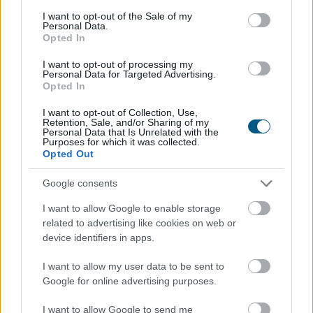
consent section.
I want to opt-out of the Sale of my
Personal Data.
Opted In
Egyre magasabb összegű egyszeri jóváírásokkal
I want to opt-out of processing my
próbálják magukhoz csábítani a bankot kereső vagy
Personal Data for Targeted Advertising.
éppen váltó vállalkozásokat a pénzintézetek. A
Opted In
BiztosDöntés.hu elemzése szerint a céges ügyfelek
I want to opt-out of Collection, Use,
számlavezetéséért folyó harcban a leszorított vagy
Retention, Sale, and/or Sharing of my
Personal Data that Is Unrelated with the
akár nullás havi díjak és átutalási költségek is nagy
Purposes for which it was collected.
vonzerőt jelentenek. A versenybe már itt beszálltak a
Opted Out
fintech szolgáltatók.
Google consents
2026. 08. 06. 15:00
I want to allow Google to enable storage
Megosztás:
related to advertising like cookies on web or
device identifiers in apps.
TOVÁBB
I want to allow my user data to be sent to
Google for online advertising purposes.
A legjobb online kaszinó fizetési
módok
összehasonlítása 2026-ban
I want to allow Google to send me