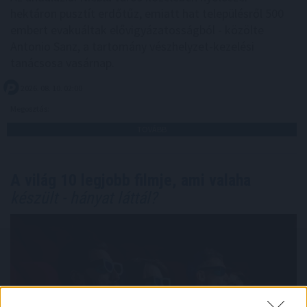
hektáron pusztít erdőtűz, emiatt hat településről 500
embert evakuáltak elővigyázatosságból - közölte
Antonio Sanz, a tartomány vészhelyzet-kezelési
tanácsosa vasárnap.
2026. 08. 10. 02:00
Megosztás:
TOVÁBB
A világ 10 legjobb filmje, ami valaha
készült - hányat láttál?