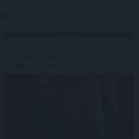
hogy finanszírozza egyes pénzügyi kötelezettségeit.
2026. 08. 09. 22:00
Megosztás:
TOVÁBB
Kátai-Németh Vilmos: az
akadálymentesítés
a szívügyem