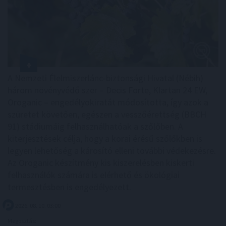
A Nemzeti Élelmiszerlánc-biztonsági Hivatal (Nébih)
három növényvédő szer – Decis Forte, Klartan 24 EW,
Oroganic – engedélyokiratát módosította, így azok a
szüretet követően, egészen a vesszőérettség (BBCH
91) stádiumáig felhasználhatóak a szőlőben. A
kiterjesztések célja, hogy a korai érésű szőlőkben is
legyen lehetőség a károsító elleni további védekezésre.
Az Oroganic készítmény kis kiszerelésben kiskerti
felhasználók számára is elérhető és ökológiai
termesztésben is engedélyezett.
2026. 08. 10. 03:00
Megosztás: