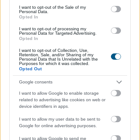
Megosztás:
consent section.
I want to opt-out of the Sale of my
Personal Data.
TOVÁBB
Opted In
I want to opt-out of processing my
Personal Data for Targeted Advertising.
MNB-alelnök: az euróbevezetés
Opted In
követelményeinek
elérése a teljes
gazdaság számára hasznos
I want to opt-out of Collection, Use,
Retention, Sale, and/or Sharing of my
Personal Data that Is Unrelated with the
Purposes for which it was collected.
Opted Out
Google consents
I want to allow Google to enable storage
related to advertising like cookies on web or
device identifiers in apps.
I want to allow my user data to be sent to
Google for online advertising purposes.
I want to allow Google to send me