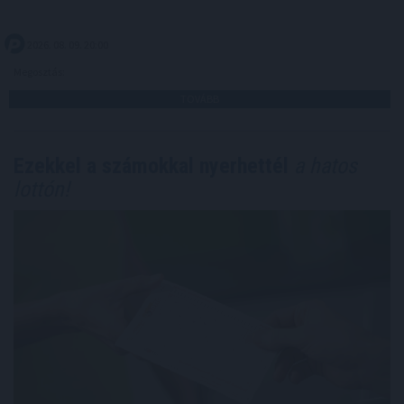
2026. 08. 09. 20:00
Megosztás:
TOVÁBB
Ezekkel a számokkal nyerhettél
a hatos
lottón!