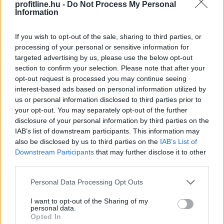
profitline.hu -
Do Not Process My Personal
Information
If you wish to opt-out of the sale, sharing to third parties, or
processing of your personal or sensitive information for
targeted advertising by us, please use the below opt-out
section to confirm your selection. Please note that after your
opt-out request is processed you may continue seeing
interest-based ads based on personal information utilized by
Lehetséges egyetlen, megkérdőjelezhetetlen listába
us or personal information disclosed to third parties prior to
rendezni a filmtörténet legnagyszerűbb alkotásait?
your opt-out. You may separately opt-out of the further
disclosure of your personal information by third parties on the
Aligha, hiszen egy film értékét nemcsak a rendezés
IAB’s list of downstream participants. This information may
vagy a színészi játék határozza meg, hanem az is,
also be disclosed by us to third parties on the
IAB’s List of
milyen hatást gyakorol a nézőre. Az alábbi rangsor
Downstream Participants
that may further disclose it to other
ezért szükségszerűen szubjektív, összeállításánál
third parties.
azonban figyelembe vettük a filmek művészi
Please note that this website/app uses one or more Google
jelentőségét, kulturális hatását, időtállóságát, valamint
Personal Data Processing Opt Outs
services and may gather and store information including but
a kritikusok és a közönség véleményét.
not limited to your visit or usage behaviour. You may click to
I want to opt-out of the Sharing of my
personal data.
grant or deny consent to Google and its third-party tags to
2026. 08. 10. 01:00
Opted In
use your data for below specified purposes in below Google