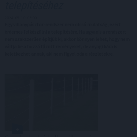
telepítéséhez
2024. 05. 10. 05:00
Egy villanypásztor-rendszer nem olcsó mulatság, ezért
érdemes felkészülni a telepítésére. Ha ugyanis a rendszert
nem szakszerűen építjük ki, akkor könnyen lehet, hogy nem
váltja be a hozzá fűzött reményeket, de anyagi kára is
keletkezhet annak, aki nem figyel oda a részletekre.