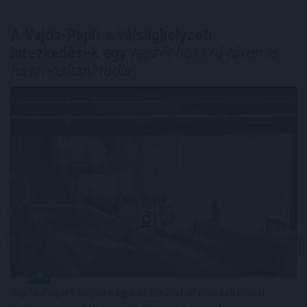
A Vajda-Papír a válsághelyzeti
intézkedések egy
részét hosszú távon is
hasznosítani tudja
Vajda-Papír Csoport egy százalékkal mérsékelheti