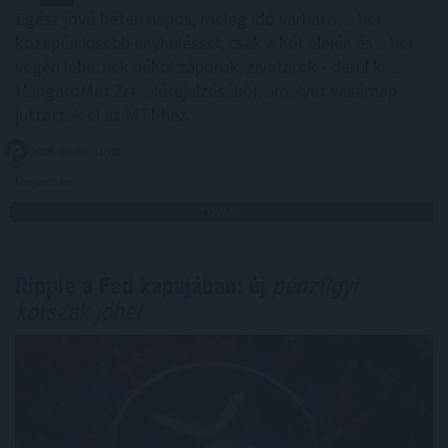
Egész jövő héten napos, meleg idő várható, a hét
közepén kisebb enyhüléssel; csak a hét elején és a hét
végén lehetnek néhol záporok, zivatarok - derül ki a
HungaroMet Zrt. előrejelzéséből, amelyet vasárnap
juttattak el az MTI-hez.
2026. 08. 09. 16:00
Megosztás:
TOVÁBB
Ripple a Fed kapujában: új
pénzügyi
korszak jöhet