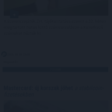
A Szerencsejáték Zrt. tájékoztatása szerint a 32. héten
megtartott hatos lottó számsorsoláson a következő
számokat húzták ki:
2026. 08. 09. 19:00
Megosztás:
TOVÁBB
Mastercard: új korszak jöhet
a stabilcoin-
fizetésekben