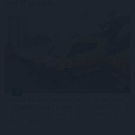
mentők júliusban
A mentők júliusban több mint 116 ezer beteget láttak
el, és mintegy ötmillió kilométert tettek meg az ország
útjain - közölte az Országos Mentőszolgálat Facebook-
oldalán szombaton.