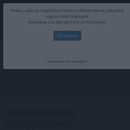
Hiteles, valós és megbízható híreket szállítunk Neked, melyekkel
nagyon sokat dolgozunk.
Kaphatunk cserébe egy LÁJK-ot? Köszönjük!
Lájkolom
Menü
Köszönöm, már like-oltam
Kezdőoldal
//
Hírek
// Hasznos tippek a villanypásztorok
telepítéséhez
Hasznos tippek a
villanypásztorok