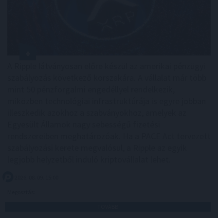
A Ripple látványosan előre készül az amerikai pénzügyi
szabályozás következő korszakára. A vállalat már több
mint 50 pénzforgalmi engedéllyel rendelkezik,
miközben technológiai infrastruktúrája is egyre jobban
illeszkedik azokhoz a szabványokhoz, amelyek az
Egyesült Államok nagy sebességű fizetési
rendszereiben meghatározóak. Ha a PACE Act tervezett
szabályozási kerete megvalósul, a Ripple az egyik
legjobb helyzetből induló kriptovállalat lehet.
2026. 08. 09. 15:00
Megosztás:
TOVÁBB