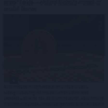
spam” forkja
– elsöprő többség maradt az
eredeti láncon
A Bitcoin közösségében hónapok óta zajló vita
hétvégén tényleges láncszakadáshoz (forkhoz)
vezetett a vitatott BIP-110 javaslat miatt. A kisebbségi
lánc azonban szinte azonnal megbénult: körülbelül nyolc