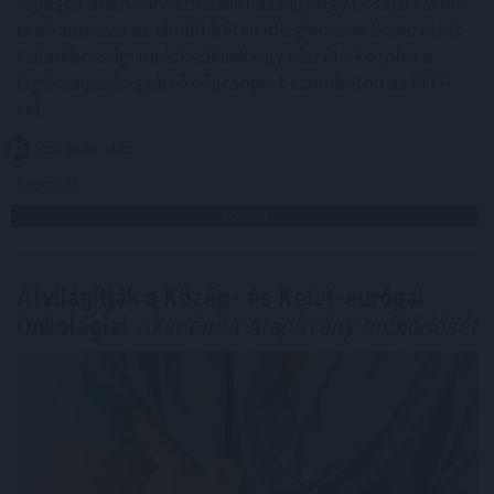
fajlagos áramfelhasználását azzal, hogy hosszú távon
is alkalmazza az elmúlt héten ideiglenesen bevezetett
takarékossági intézkedések egy részét - közölte a
higiéniaipapír-gyártó cégcsoport szombaton az MTI-
vel.
2026. 08. 09. 14:00
Megosztás:
TOVÁBB
Átvilágítják a Közép- és Kelet-európai
Onkológiai
Akadémia Alapítvány működését