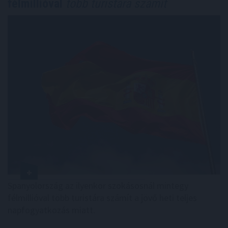
félmillióval
több turistára számít
Spanyolország az ilyenkor szokásosnál mintegy
félmillióval több turistára számít a jövő heti teljes
napfogyatkozás miatt.