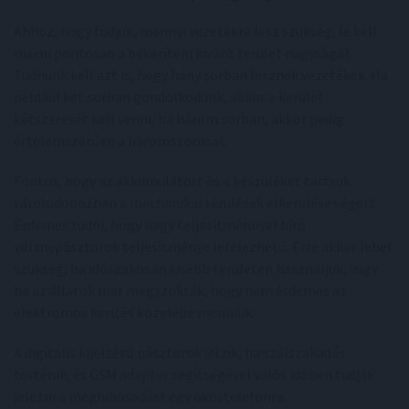
Ahhoz, hogy tudjuk, mennyi vezetékre lesz szükség, le kell
mérni pontosan a bekeríteni kívánt terület nagyságát.
Tudnunk kell azt is, hogy hány sorban lesznek vezetékek. Ha
például két sorban gondolkodunk, akkor a kerület
kétszeresét kell venni, ha három sorban, akkor pedig
értelemszerűen a háromszorosát.
Fontos, hogy az akkumulátort és a készüléket tartsuk
tárolódobozban a mechanikai sérülések elkerülése végett.
Érdemes tudni, hogy nagy teljesítménnyel bíró
villanypásztorok teljesítménye lefelezhető. Erre akkor lehet
szükség, ha időszakosan kisebb területen használjuk, vagy
ha az állatok már megszokták, hogy nem érdemes az
elektromos kerítés közelébe menniük.
A digitális kijelzésű pásztorok jelzik, ha szálszakadás
történik, és GSM adapter segítségével valós időben tudják
jelezni a meghibásodást egy okostelefonra.