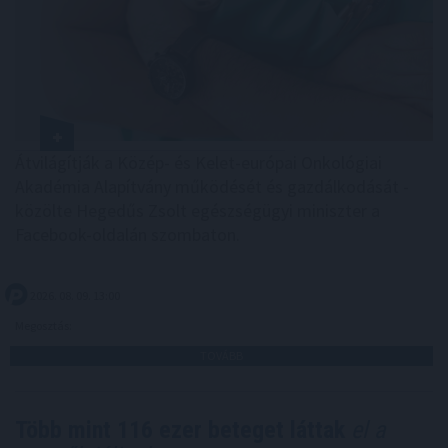
Átvilágítják a Közép- és Kelet-európai Onkológiai
Akadémia Alapítvány működését és gazdálkodását -
közölte Hegedűs Zsolt egészségügyi miniszter a
Facebook-oldalán szombaton.
2026. 08. 09. 13:00
Megosztás:
TOVÁBB
Több mint 116 ezer beteget láttak
el a