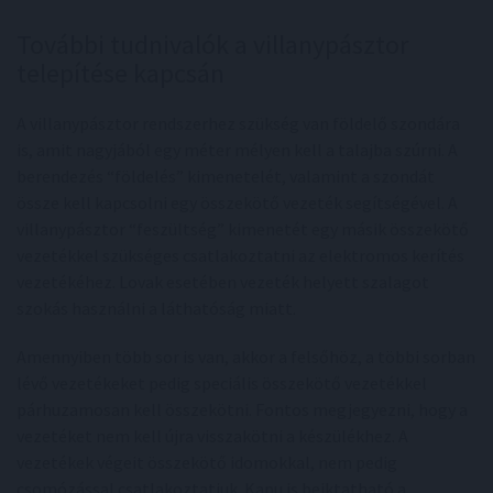
További tudnivalók a villanypásztor
telepítése kapcsán
A villanypásztor rendszerhez szükség van földelő szondára
is, amit nagyjából egy méter mélyen kell a talajba szúrni. A
berendezés “földelés” kimenetelét, valamint a szondát
össze kell kapcsolni egy összekötő vezeték segítségével. A
villanypásztor “feszültség” kimenetét egy másik összekötő
vezetékkel szükséges csatlakoztatni az elektromos kerítés
vezetékéhez. Lovak esetében vezeték helyett szalagot
szokás használni a láthatóság miatt.
Amennyiben több sor is van, akkor a felsőhöz, a többi sorban
lévő vezetékeket pedig speciális összekötő vezetékkel
párhuzamosan kell összekötni. Fontos megjegyezni, hogy a
vezetéket nem kell újra visszakötni a készülékhez. A
vezetékek végeit összekötő idomokkal, nem pedig
csomózással csatlakoztatjuk. Kapu is beiktatható a