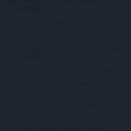
Gondoskodni kell a villanypásztor
működtetéséről
Már a készülék kiválasztásánál is fontos szempont, hogy
van-e hálózati áramforráshoz való csatlakoztatási
lehetőség az adott helyszínen. Ha nincs, akkor szóba jöhet a
szárazelemmel történő üzemeltetés, de választhatunk
akkumulátorról működő
villanypásztor trafót
is. Ez utóbbit
hetente tölteni kell.
Léteznek duo készülékek is, amelyek esetén az alapgép 12 V-
os, amit egy adapter segítségével lehet csatlakoztatni a 230
V-hoz. A villanypásztorokhoz olyan munka akkut kell
használni, ami hosszú ideig képes működtetni a rendszert,
kis teljesítménnyel. Kellően napos helyen az akkumulátor
napelemmel való töltése is megoldható, amit töltésvezérlő
felügyel.
Sok múlik a személyes igényeken