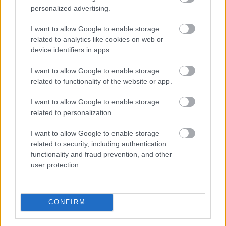
personalized advertising.
I want to allow Google to enable storage
A világgazdasági folyamatokat vizsgálva a jegybank
related to analytics like cookies on web or
által júniusban meghatározott, 2 százalék alatti éves
device identifiers in apps.
inflációs szint továbbra is reális - jelentette ki a Magyar
I want to allow Google to enable storage
Nemzeti Bank (MNB) alelnöke az MNB Podcast
related to functionality of the website or app.
legutóbbi adásában. Banai Péter Benő az MNB által az
MTI-hez vasárnap eljuttatott közlemény szerint
I want to allow Google to enable storage
kiemelte: a jegybank elsődleges célja az árstabilitás
related to personalization.
elérése és fenntartása mellett konstruktív partnerként
részt venni az eurózónához történő csatlakozás
I want to allow Google to enable storage
related to security, including authentication
feltételeinek elérésében.
functionality and fraud prevention, and other
user protection.
2026. 08. 09. 23:00
Megosztás:
TOVÁBB
CONFIRM