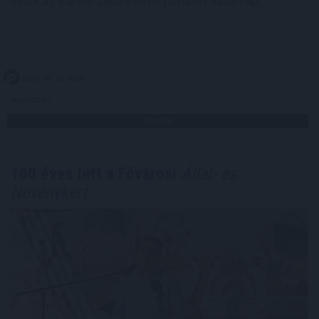
elnök az Iránnal zajló alkufolyamatot vasárnap.
2026. 08. 10. 06:00
Megosztás:
TOVÁBB
160 éves lett a Fővárosi
Állat- és
Növénykert