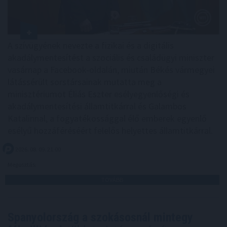
A szívügyének nevezte a fizikai és a digitális
akadálymentesítést a szociális és családügyi miniszter
vasárnap a Facebook-oldalán, miután Békés vármegyei
látássérült sorstársainak mutatta meg a
minisztériumot Éliás Eszter esélyegyenlőségi és
akadálymentesítési államtitkárral és Galambos
Katalinnal, a fogyatékossággal élő emberek egyenlő
esélyű hozzáféréséért felelős helyettes államtitkárral.
2026. 08. 09. 21:00
Megosztás:
TOVÁBB
Spanyolország a szokásosnál mintegy