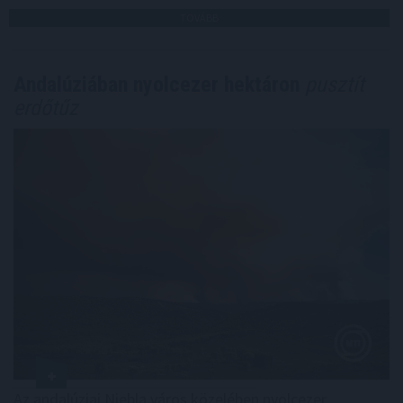
TOVÁBB
Andalúziában nyolcezer hektáron
pusztít
erdőtűz
Az andalúziai Niebla város közelében nyolcezer