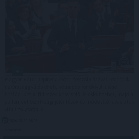
Magyar Péter napirend előtti felszólalásával kezdődik
az Országgyűlés eheti, kétnapos rendkívüli ülése
hétfőn. Két új fideszes képviselői is esküt tehet, majd a
parlament bizottsági jelentések és módosító javaslatok
vitáit folytatja le.
2026. 08. 10. 08:05
Megosztás: