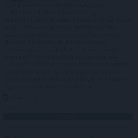
A stabilcoin APY azt mutatja meg, hogy egy
stabilcoinban elhelyezett befektetés egy év alatt
mekkora hozamot termelhet a kamatos kamat hatását
is figyelembe véve. Bár első pillantásra egyszerű
százalékos mutatónak tűnik, a háttérben hitelezési,
likviditási, kereskedési és akár derivatív piaci
mechanizmusok is működhetnek. Éppen ezért két
azonos APY-t kínáló lehetőség kockázata teljesen
eltérő lehet. Az alábbi elemzés közérthetően mutatja
be, mit jelent a stabilcoin APY, hogyan keletkezik a
hozam, milyen kockázatokkal járhat, és mire érdemes
figyelni egy ilyen ajánlat értékelésekor.
2026. 08. 07. 19:00
Megosztás:
TOVÁBB