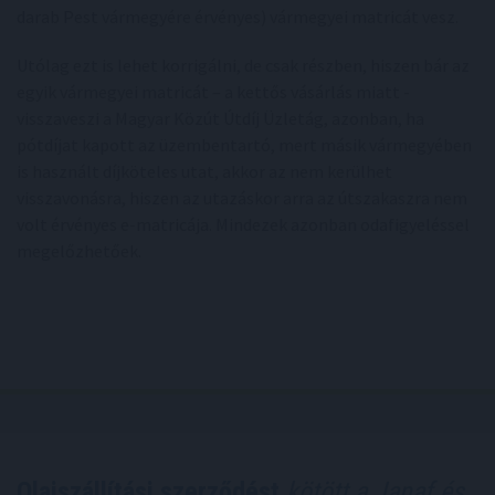
darab Pest vármegyére érvényes) vármegyei matricát vesz.
Utólag ezt is lehet korrigálni, de csak részben, hiszen bár az
egyik vármegyei matricát – a kettős vásárlás miatt -
visszaveszi a Magyar Közút Útdíj Üzletág, azonban, ha
pótdíjat kapott az üzembentartó, mert másik vármegyében
is használt díjköteles utat, akkor az nem kerülhet
visszavonásra, hiszen az utazáskor arra az útszakaszra nem
volt érvényes e-matricája. Mindezek azonban odafigyeléssel
megelőzhetőek.
Olajszállítási szerződést
kötött a Janaf és