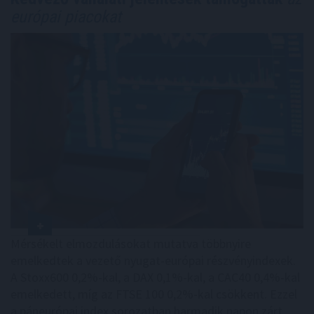
európai piacokat
Mérsékelt elmozdulásokat mutatva többnyire
emelkedtek a vezető nyugat-európai részvényindexek.
A Stoxx600 0,2%-kal, a DAX 0,1%-kal, a CAC40 0,4%-kal
emelkedett, míg az FTSE 100 0,2%-kal csökkent. Ezzel
a páneurópai index sorozatban harmadik napon zárt