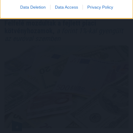
TOVÁBB
Data Deletion
Data Access
Privacy Policy
Felfelé mozdultak a fejlett piaci
kötvényhozamok,
a forint 1%-kal gyengült
az euróval szemben