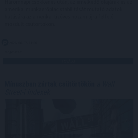
Háromnapi csökkenés után, az emelkedő olajárak és az
amerikai munkaerőpiac stabilitását mutató adatok
hatására az amerikai tízéves hozam újra felfelé
mozdult csütörtökön.
2026. 08. 07. 11:00
Megosztás:
TOVÁBB
Mínuszban zártak csütörtökön
a Wall
Street-i indexek