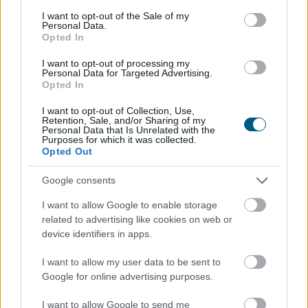
képest pedig 0,1 százalékkal csökkentek - jelentette
consent section.
I want to opt-out of the Sale of my
pénteken a Központi Statisztikai Hivatal (KSH).
Personal Data.
Opted In
2026. 08. 07. 13:00
I want to opt-out of processing my
Personal Data for Targeted Advertising.
Megosztás:
Opted In
TOVÁBB
I want to opt-out of Collection, Use,
Retention, Sale, and/or Sharing of my
Personal Data that Is Unrelated with the
Purposes for which it was collected.
Beindultak a lakásépítések
Opted Out
Magyarországon
– Ez már az Otthon Start
Google consents
hatása?
I want to allow Google to enable storage
related to advertising like cookies on web or
device identifiers in apps.
I want to allow my user data to be sent to
Google for online advertising purposes.
I want to allow Google to send me