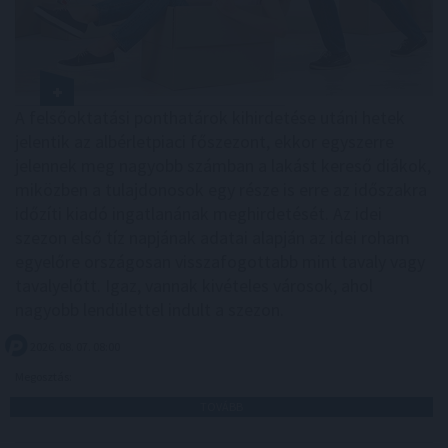
A felsőoktatási ponthatárok kihirdetése utáni hetek
jelentik az albérletpiaci főszezont, ekkor egyszerre
jelennek meg nagyobb számban a lakást kereső diákok,
miközben a tulajdonosok egy része is erre az időszakra
időzíti kiadó ingatlanának meghirdetését. Az idei
szezon első tíz napjának adatai alapján az idei roham
egyelőre országosan visszafogottabb mint tavaly vagy
tavalyelőtt. Igaz, vannak kivételes városok, ahol
nagyobb lendülettel indult a szezon.
2026. 08. 07. 08:00
Megosztás:
TOVÁBB