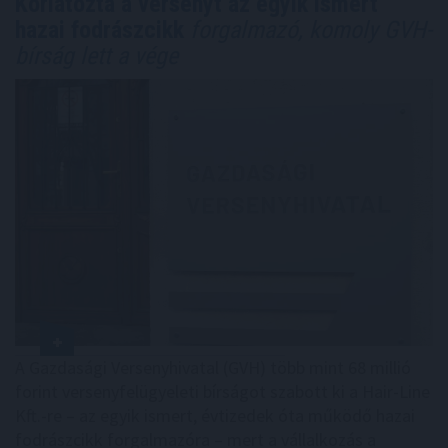
Korlátozta a versenyt az egyik ismert
hazai fodrászcikk
forgalmazó, komoly GVH-
bírság lett a vége
A Gazdasági Versenyhivatal (GVH) több mint 68 millió
forint versenyfelügyeleti bírságot szabott ki a Hair-Line
Kft.-re – az egyik ismert, évtizedek óta működő hazai
fodrászcikk forgalmazóra – mert a vállalkozás a