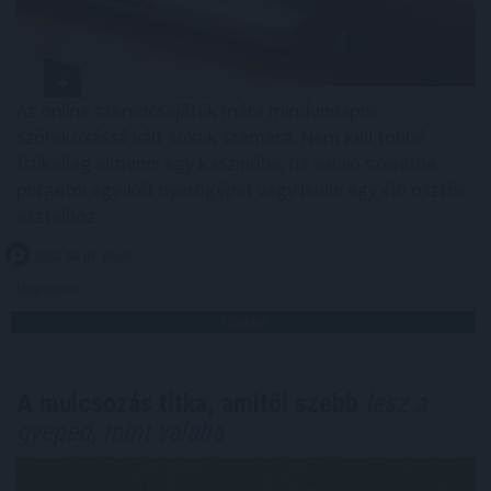
Az online szerencsejáték mára mindennapos
szórakozássá vált sokak számára. Nem kell többé
fizikailag elmenni egy kaszinóba, ha valaki szeretne
pörgetni egy-két nyerőgépet vagy leülni egy élő osztós
asztalhoz.
2026. 08. 07. 06:59
Megosztás:
TOVÁBB
A mulcsozás titka, amitől szebb
lesz a
gyeped, mint valaha