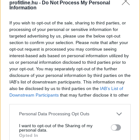
profitline.hu -
Do Not Process My Personal
Information
KSH: júliusban 1,2 százalékra
csökkent az
If you wish to opt-out of the sale, sharing to third parties, or
infláció
processing of your personal or sensitive information for
targeted advertising by us, please use the below opt-out
section to confirm your selection. Please note that after your
opt-out request is processed you may continue seeing
interest-based ads based on personal information utilized by
us or personal information disclosed to third parties prior to
your opt-out. You may separately opt-out of the further
disclosure of your personal information by third parties on the
IAB’s list of downstream participants. This information may
also be disclosed by us to third parties on the
IAB’s List of
Downstream Participants
that may further disclose it to other
third parties.
Please note that this website/app uses one or more Google
Personal Data Processing Opt Outs
services and may gather and store information including but
not limited to your visit or usage behaviour. You may click to
I want to opt-out of the Sharing of my
Júliusban a fogyasztói árak átlagosan 1,2 százalékkal
personal data.
grant or deny consent to Google and its third-party tags to
haladták meg az egy évvel korábbiakat, júniushoz
Opted In
use your data for below specified purposes in below Google