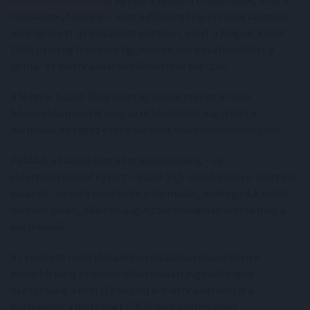
rendszám-, felségjel- vagy a díjkategória-elírások száma is
megugrik ezt az időszakot érintően, ezért a Magyar Közút
Útdíj Üzletág fokozott figyelemre inti a közlekedőket a
jármű- és matricaadatok ellenőrzése kapcsán.
A Magyar Közút Útdíj Üzletág adatai szerint a nyári
hónapokban veszik meg az úthasználók nagyjából a
harmadát az egész évben vásárolt matricamennyiségnek.
Például, a tavalyi évre az utazóközönség – az
előértékesítéssel együtt – közel 15,5 millió darab e-matricát
vásárolt, aminek körülbelül a harmadát, mintegy 4,8 millió
darabot június, július és augusztus hónapban vették meg a
közlekedők.
Az említett nyári időszakban általában alapvetően a
rövidebb ideig érvényes úthasználati jogosultságok
népszerűek, a heti (10 napos) e-matricából veszik a
közlekedők a legtöbbet (2025-ben a teljes nyári