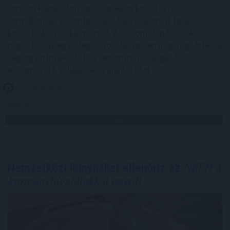
területi képviseleti rendszerében korlátozta
termékeinek viszonteladási árait, valamint területi
korlátozást is alkalmazott. A viszonteladási árak
rögzítése az egyik legsúlyosabb versenyjogi jogsértés, a
cég együttműködött a versenyhatósággal és
előremutató vállalásokat ajánlott fel.
2026. 08. 07. 18:00
Megosztás:
TOVÁBB
Nemzetközi konyhákat ellenőriz az
NKFH a
kormányhivatalokkal együtt