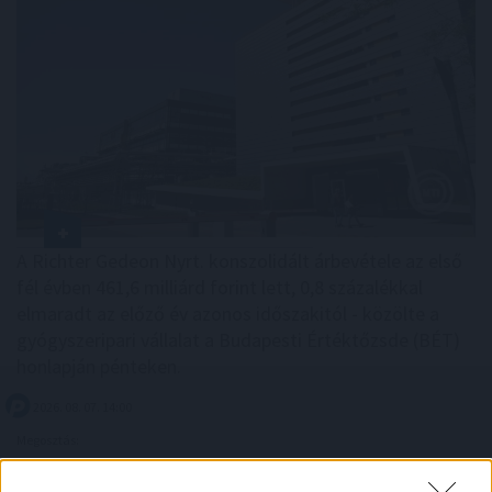
A Richter Gedeon Nyrt. konszolidált árbevétele az első
fél évben 461,6 milliárd forint lett, 0,8 százalékkal
elmaradt az előző év azonos időszakitól - közölte a
gyógyszeripari vállalat a Budapesti Értéktőzsde (BÉT)
honlapján pénteken.
2026. 08. 07. 14:00
Megosztás:
TOVÁBB