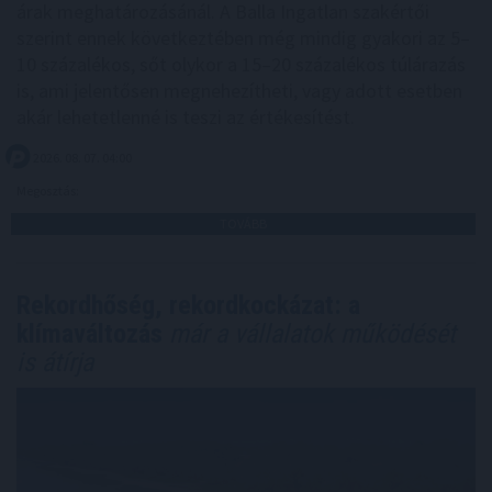
árak meghatározásánál. A Balla Ingatlan szakértői
szerint ennek következtében még mindig gyakori az 5–
10 százalékos, sőt olykor a 15–20 százalékos túlárazás
is, ami jelentősen megnehezítheti, vagy adott esetben
akár lehetetlenné is teszi az értékesítést.
2026. 08. 07. 04:00
Megosztás:
TOVÁBB
Rekordhőség, rekordkockázat: a
klímaváltozás
már a vállalatok működését
is átírja