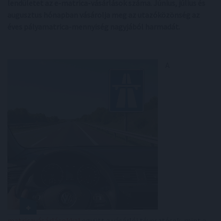
lendületet az e-matrica-vásárlások száma. Június, július és
augusztus hónapban vásárolja meg az utazóközönség az
éves pályamatrica-mennyiség nagyjából harmadát.
A
matricavásárlásokkal
együtt a vásárlói tévesztések, mint a