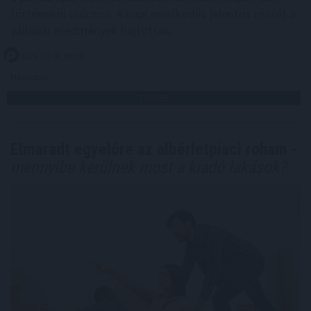
történelmi csúcson. A napi emelkedés jelentős részét a
vállalati eredmények hajtották.
2026. 08. 07. 09:00
Megosztás:
TOVÁBB
Elmaradt egyelőre az albérletpiaci roham -
mennyibe kerülnek most a kiadó lakások?