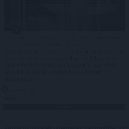
Az amerikai részvénypiacok csütörtökön csökkenésben
zártak, miközben a befektetők a vállalati
gyorsjelentéseket, valamint az Egyesült Államok és Irán
között az esetleges békemegállapodás felé mutató
jeleket figyelték. Az S&P500 0,2%-kal, a Dow Jones
0,9%-kal, a Nasdaq Composite 0,1%-kal zárt
alacsonyabban.
2026. 08. 07. 10:00
Megosztás:
TOVÁBB
Kedvező vállalati jelentések támogatták
az