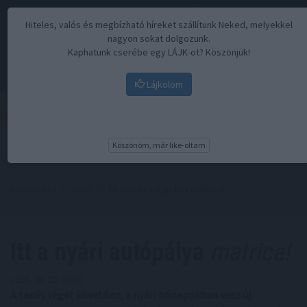
Hiteles, valós és megbízható híreket szállítunk Neked, melyekkel
nagyon sokat dolgozunk.
Kaphatunk cserébe egy LÁJK-ot? Köszönjük!
Lájkolom
Menü
Köszönöm, már like-oltam
Kezdőoldal
//
Hírek
// Itt a nyári autópálya matrica!
Itt a nyári autópálya
matrica!
2026. 06. 20. 03:00
A tanév végét követően, a nyári hónapokban vesz új