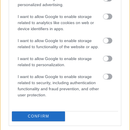
personalized advertising.
I want to allow Google to enable storage
related to analytics like cookies on web or
device identifiers in apps.
Az első félévben 22 százalékkal több lakás épült, mint
I want to allow Google to enable storage
egy évvel korábban, a kiadott építési engedélyek száma
related to functionality of the website or app.
pedig még nagyobb, 29 százalékos ugrást mutatott –
I want to allow Google to enable storage
derül ki a Központi Statisztikai Hivatal (KSH) friss
related to personalization.
adataiból. A beszámoló szerint az első negyedév volt
kiemelkedő, a másodikban már sokkal kisebb
I want to allow Google to enable storage
mértékben élénkült a piac. A statisztika alapján
related to security, including authentication
folytatódott az eddigi tendencia: az Otthon Start
functionality and fraud prevention, and other
user protection.
Program érezhetően fellendítette a keresletet, ezt
igyekszik most lekövetni a kínálat is.
2026. 08. 07. 12:00
CONFIRM
Megosztás: