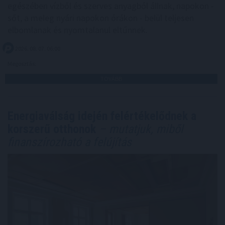
egészében vízből és szerves anyagból állnak, napokon -
sőt, a meleg nyári napokon órákon - belül teljesen
elbomlanak és nyomtalanul eltűnnek.
2026. 08. 07. 06:00
Megosztás:
TOVÁBB
Energiaválság idején felértékelődnek a
korszerű otthonok
– mutatjuk, miből
finanszírozható a felújítás