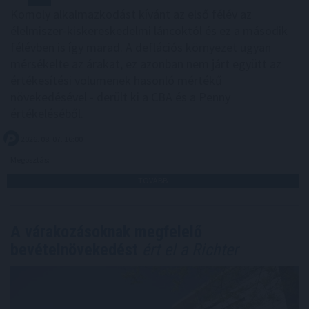
Komoly alkalmazkodást kívánt az első félév az
élelmiszer-kiskereskedelmi láncoktól és ez a második
félévben is így marad. A deflációs környezet ugyan
mérsékelte az árakat, ez azonban nem járt együtt az
értékesítési volumenek hasonló mértékű
növekedésével - derült ki a CBA és a Penny
értékeléséből.
2026. 08. 07. 16:00
Megosztás:
TOVÁBB
A várakozásoknak megfelelő
bevételnövekedést
ért el a Richter