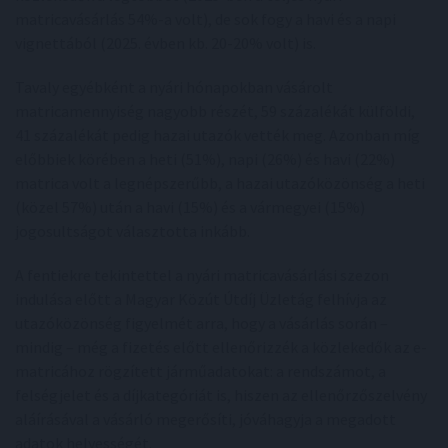
matricavásárlás 54%-a volt), de sok fogy a havi és a napi
vignettából (2025. évben kb. 20-20% volt) is.
Tavaly egyébként a nyári hónapokban vásárolt
matricamennyiség nagyobb részét, 59 százalékát külföldi,
41 százalékát pedig hazai utazók vették meg. Azonban míg
előbbiek körében a heti (51%), napi (26%) és havi (22%)
matrica volt a legnépszerűbb, a hazai utazóközönség a heti
(közel 57%) után a havi (15%) és a vármegyei (15%)
jogosultságot választotta inkább.
A fentiekre tekintettel a nyári matricavásárlási szezon
indulása előtt a Magyar Közút Útdíj Üzletág felhívja az
utazóközönség figyelmét arra, hogy a vásárlás során –
mindig – még a fizetés előtt ellenőrizzék a közlekedők az e-
matricához rögzített járműadatokat: a rendszámot, a
felségjelet és a díjkategóriát is, hiszen az ellenőrzőszelvény
aláírásával a vásárló megerősíti, jóváhagyja a megadott
adatok helyességét.