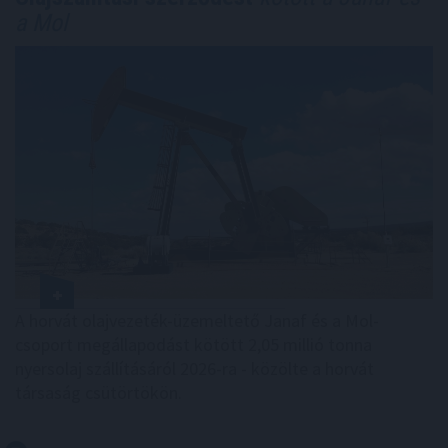
a Mol
A horvát olajvezeték-üzemeltető Janaf és a Mol-
csoport megállapodást kötött 2,05 millió tonna
nyersolaj szállításáról 2026-ra - közölte a horvát
társaság csütörtökön.