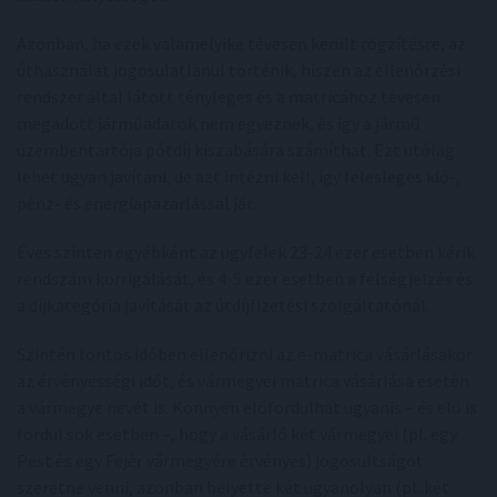
Azonban, ha ezek valamelyike tévesen került rögzítésre, az
úthasználat jogosulatlanul történik, hiszen az ellenőrzési
rendszer által látott tényleges és a matricához tévesen
megadott járműadatok nem egyeznek, és így a jármű
üzembentartója pótdíj kiszabására számíthat. Ezt utólag
lehet ugyan javítani, de azt intézni kell, így felesleges idő-,
pénz- és energiapazarlással jár.
Éves szinten egyébként az ügyfelek 23-24 ezer esetben kérik
rendszám korrigálását, és 4-5 ezer esetben a felségjelzés és
a díjkategória javítását az útdíjfizetési szolgáltatónál.
Szintén fontos időben ellenőrizni az e-matrica vásárlásakor
az érvényességi időt, és vármegyei matrica vásárlása esetén
a vármegye nevét is. Könnyen előfordulhat ugyanis – és elő is
fordul sok esetben –, hogy a vásárló két vármegyei (pl. egy
Pest és egy Fejér vármegyére érvényes) jogosultságot
szeretne venni, azonban helyette két ugyanolyan (pl. két