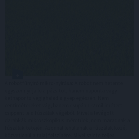
A robotfűnyíró mikro-nyírása: A robot nem hetente
egyszer nyírja le a pázsitot, hanem naponta vagy
kétnaponta végighalad a gyep egészén. Nem
centimétereket vág, hanem csupán 1-2 millimétert
csippent le a fűszálak végéből. Mivel a levágott
darabkák mikroszkopikus méretűek, nem maradnak a
fűszálak tetején. Azonnal lehullanak a fűszálak közé,
közvetlenül a talaj felszínére. Mivel szinte teljes