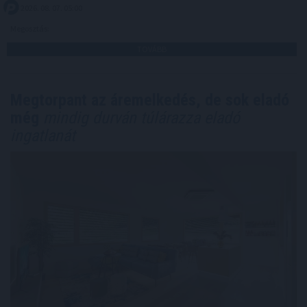
2026. 08. 07. 05:00
Megosztás:
TOVÁBB
Megtorpant az áremelkedés, de sok eladó
még
mindig durván túlárazza eladó
ingatlanát