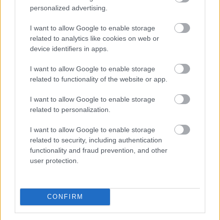
Program érezhetően fellendítette a keresletet, ezt
personalized advertising.
igyekszik most lekövetni a kínálat is.
I want to allow Google to enable storage
2026. 08. 07. 12:00
related to analytics like cookies on web or
Megosztás:
device identifiers in apps.
TOVÁBB
I want to allow Google to enable storage
related to functionality of the website or app.
Felfelé mozdultak a fejlett piaci
I want to allow Google to enable storage
kötvényhozamok,
a forint 1%-kal gyengült
related to personalization.
az euróval szemben
I want to allow Google to enable storage
related to security, including authentication
functionality and fraud prevention, and other
user protection.
CONFIRM