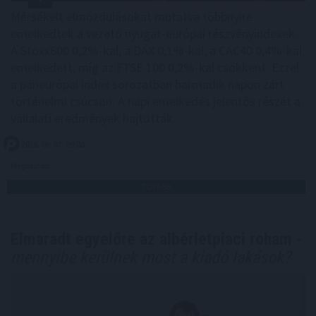
Mérsékelt elmozdulásokat mutatva többnyire
emelkedtek a vezető nyugat-európai részvényindexek.
A Stoxx600 0,2%-kal, a DAX 0,1%-kal, a CAC40 0,4%-kal
emelkedett, míg az FTSE 100 0,2%-kal csökkent. Ezzel
a páneurópai index sorozatban harmadik napon zárt
történelmi csúcson. A napi emelkedés jelentős részét a
vállalati eredmények hajtották.
2026. 08. 07. 09:00
Megosztás:
TOVÁBB
Elmaradt egyelőre az albérletpiaci roham -
mennyibe kerülnek most a kiadó lakások?