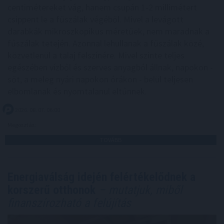
centimétereket vág, hanem csupán 1-2 millimétert
csippent le a fűszálak végéből. Mivel a levágott
darabkák mikroszkopikus méretűek, nem maradnak a
fűszálak tetején. Azonnal lehullanak a fűszálak közé,
közvetlenül a talaj felszínére. Mivel szinte teljes
egészében vízből és szerves anyagból állnak, napokon -
sőt, a meleg nyári napokon órákon - belül teljesen
elbomlanak és nyomtalanul eltűnnek.
2026. 08. 07. 06:00
Megosztás:
TOVÁBB
Energiaválság idején felértékelődnek a
korszerű otthonok
– mutatjuk, miből
finanszírozható a felújítás