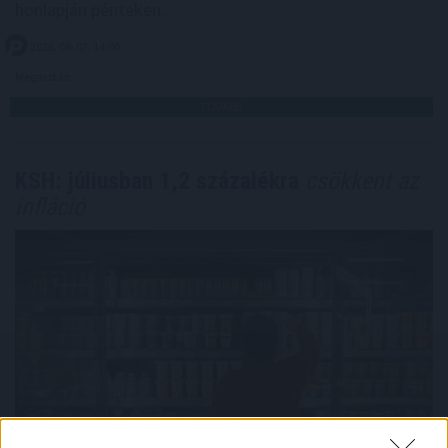
honlapján pénteken.
2026. 08. 07. 14:00
Megosztás:
TOVÁBB
KSH: júliusban 1,2 százalékra
csökkent az
infláció