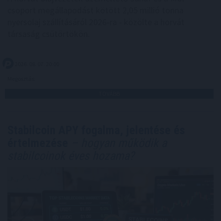
csoport megállapodást kötött 2,05 millió tonna
nyersolaj szállításáról 2026-ra - közölte a horvát
társaság csütörtökön.
2026. 08. 07. 20:00
Megosztás:
TOVÁBB
Stabilcoin APY fogalma, jelentése és
értelmezése
– hogyan működik a
stabilcoinok éves hozama?