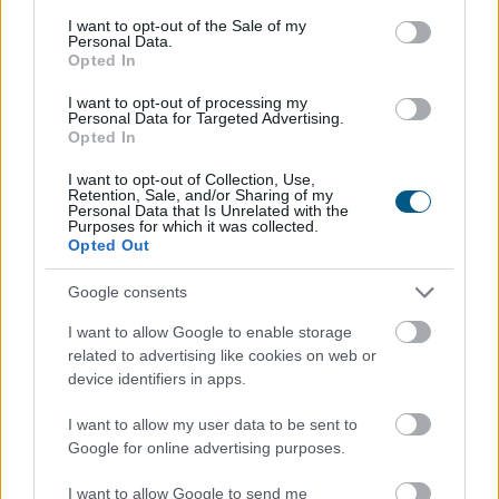
consent section.
I want to opt-out of the Sale of my
Personal Data.
Opted In
I want to opt-out of processing my
Personal Data for Targeted Advertising.
Opted In
I want to opt-out of Collection, Use,
Retention, Sale, and/or Sharing of my
Personal Data that Is Unrelated with the
Purposes for which it was collected.
Opted Out
Az első félévben 22 százalékkal több lakás épült, mint
Google consents
egy évvel korábban, a kiadott építési engedélyek száma
I want to allow Google to enable storage
pedig még nagyobb, 29 százalékos ugrást mutatott –
related to advertising like cookies on web or
derül ki a Központi Statisztikai Hivatal (KSH) friss
device identifiers in apps.
adataiból. A beszámoló szerint az első negyedév volt
kiemelkedő, a másodikban már sokkal kisebb
I want to allow my user data to be sent to
Google for online advertising purposes.
mértékben élénkült a piac. A statisztika alapján
folytatódott az eddigi tendencia: az Otthon Start
I want to allow Google to send me