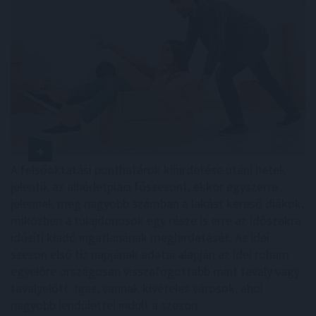
A felsőoktatási ponthatárok kihirdetése utáni hetek
jelentik az albérletpiaci főszezont, ekkor egyszerre
jelennek meg nagyobb számban a lakást kereső diákok,
miközben a tulajdonosok egy része is erre az időszakra
időzíti kiadó ingatlanának meghirdetését. Az idei
szezon első tíz napjának adatai alapján az idei roham
egyelőre országosan visszafogottabb mint tavaly vagy
tavalyelőtt. Igaz, vannak kivételes városok, ahol
nagyobb lendülettel indult a szezon.