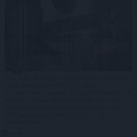
Az amerikai részvénypiacok csütörtökön csökkenésben
zártak, miközben a befektetők a vállalati
gyorsjelentéseket, valamint az Egyesült Államok és Irán
között az esetleges békemegállapodás felé mutató
jeleket figyelték. Az S&P500 0,2%-kal, a Dow Jones
0,9%-kal, a Nasdaq Composite 0,1%-kal zárt
alacsonyabban.
2026. 08. 07. 10:00