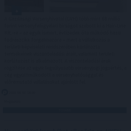
A Gazdasági Versenyhivatal (GVH) több mint 68 millió
forint versenyfelügyeleti bírságot szabott ki a Hair-Line
Kft.-re – az egyik ismert, évtizedek óta működő hazai
fodrászcikk forgalmazóra – mert a vállalkozás a
területi képviseleti rendszerében korlátozta
termékeinek viszonteladási árait, valamint területi
korlátozást is alkalmazott. A viszonteladási árak
rögzítése az egyik legsúlyosabb versenyjogi jogsértés, a
cég együttműködött a versenyhatósággal és
előremutató vállalásokat ajánlott fel.
2026. 08. 07. 18:00
Megosztás:
TOVÁBB