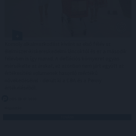
Komoly alkalmazkodást kívánt az első félév az
élelmiszer-kiskereskedelmi láncoktól és ez a második
félévben is így marad. A deflációs környezet ugyan
mérsékelte az árakat, ez azonban nem járt együtt az
értékesítési volumenek hasonló mértékű
növekedésével - derült ki a CBA és a Penny
értékeléséből.
2026. 08. 07. 16:00
Megosztás:
TOVÁBB