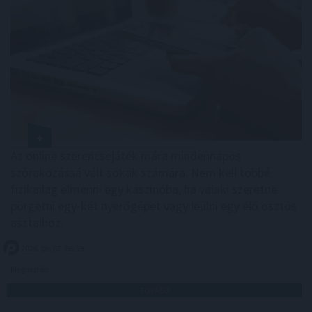
Az online szerencsejáték mára mindennapos
szórakozássá vált sokak számára. Nem kell többé
fizikailag elmenni egy kaszinóba, ha valaki szeretne
pörgetni egy-két nyerőgépet vagy leülni egy élő osztós
asztalhoz.
2026. 08. 07. 06:59
Megosztás:
TOVÁBB