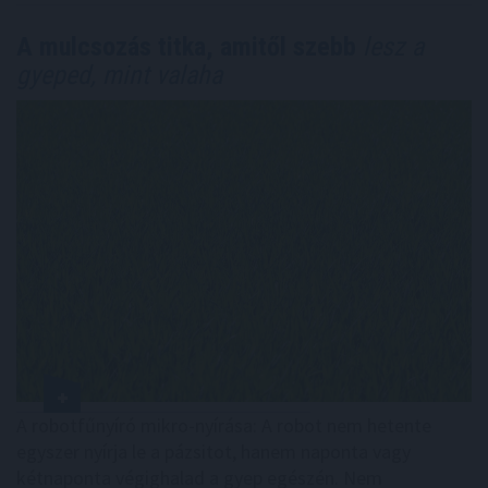
A mulcsozás titka, amitől szebb
lesz a
gyeped, mint valaha
A robotfűnyíró mikro-nyírása: A robot nem hetente
egyszer nyírja le a pázsitot, hanem naponta vagy
kétnaponta végighalad a gyep egészén. Nem