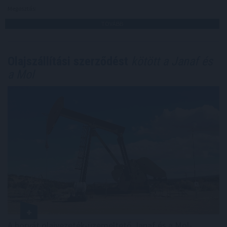
Megosztás:
TOVÁBB
Olajszállítási szerződést
kötött a Janaf és
a Mol
A horvát olajvezeték-üzemeltető Janaf és a Mol-