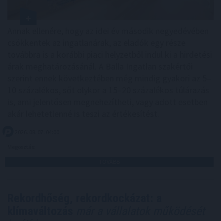
Annak ellenére, hogy az idei év második negyedévében
csökkentek az ingatlanárak, az eladók egy része
továbbra is a korábbi piaci helyzetből indul ki a hirdetési
árak meghatározásánál. A Balla Ingatlan szakértői
szerint ennek következtében még mindig gyakori az 5–
10 százalékos, sőt olykor a 15–20 százalékos túlárazás
is, ami jelentősen megnehezítheti, vagy adott esetben
akár lehetetlenné is teszi az értékesítést.
2026. 08. 07. 04:00
Megosztás:
TOVÁBB
Rekordhőség, rekordkockázat: a
klímaváltozás
már a vállalatok működését