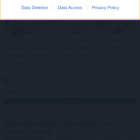
Data Deletion
Data Access
Privacy Policy
Háromnapi csökkenés után, az emelkedő olajárak és az
amerikai munkaerőpiac stabilitását mutató adatok
hatására az amerikai tízéves hozam újra felfelé
mozdult csütörtökön.
2026. 08. 07. 11:00
Megosztás:
TOVÁBB
Mínuszban zártak csütörtökön
a Wall
Street-i indexek