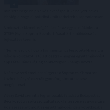
minisztersége idején a közlekedéspolitika helyett heves
ideológiai vagy külpolitikai viták terhelték a kapcsolatokat.
A miniszter kiemelte: újjáépítenék az együttműködést a
GYSEV (Győr-Sopron-Ebenfurti Vasút Zrt.) működése és
fejlesztése terén is.
"Nem engedjük, hogy a kommunizmus legsötétebb éveit, a
Rákosi-korszakot is túlélt osztrák-magyar együttműködést
épp Lázár János végleg tönkretegye" - hangsúlyozta.
A tárcavezető emellett sürgette a Sopron és Kismarton
közötti hiányzó osztrák gyorsforgalmi útszakasz
megépítését.
Vitézy Dávid szerint a legfontosabb feladat a Budapest és
Bécs közötti vasúti szolgáltatások fejlesztése és gyorsítása.
Közlése szerint most az együttműködés ideje következik a