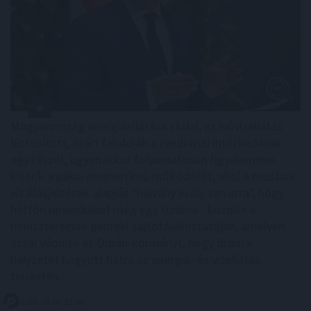
Magyarország energiaellátása stabil, az ivóvízellátás
biztosított, ezért feloldják a rendkívüli intézkedések
egy részét, ugyanakkor folyamatosan figyelemmel
kísérik a paksi atomerőmű működését, ahol a mostani
vízállásjelzések alapján "halvány esély van arra", hogy
hétfőn újraindulhat még egy turbina - közölte a
miniszterelnök pénteki sajtótájékoztatóján, amelyen
azzal vádolta az Orbán-kormányt, hogy drámai
helyzetet hagyott hátra az energia- és vízellátás
területén.
2026. 08. 07. 21:00