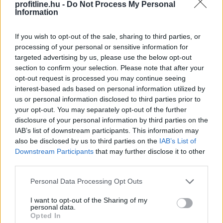
profitline.hu -
Do Not Process My Personal
Information
If you wish to opt-out of the sale, sharing to third parties, or
Júliusban a fogyasztói árak átlagosan 1,2 százalékkal
processing of your personal or sensitive information for
haladták meg az egy évvel korábbiakat, júniushoz
targeted advertising by us, please use the below opt-out
képest pedig 0,1 százalékkal csökkentek - jelentette
section to confirm your selection. Please note that after your
pénteken a Központi Statisztikai Hivatal (KSH).
opt-out request is processed you may continue seeing
interest-based ads based on personal information utilized by
us or personal information disclosed to third parties prior to
2026. 08. 07. 13:00
your opt-out. You may separately opt-out of the further
disclosure of your personal information by third parties on the
Megosztás:
IAB’s list of downstream participants. This information may
TOVÁBB
also be disclosed by us to third parties on the
IAB’s List of
Downstream Participants
that may further disclose it to other
third parties.
Beindultak a lakásépítések
Please note that this website/app uses one or more Google
Personal Data Processing Opt Outs
Magyarországon
– Ez már az Otthon Start
services and may gather and store information including but
hatása?
not limited to your visit or usage behaviour. You may click to
I want to opt-out of the Sharing of my
personal data.
grant or deny consent to Google and its third-party tags to
Opted In
use your data for below specified purposes in below Google