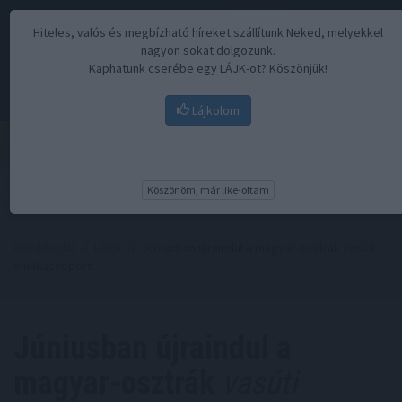
Hiteles, valós és megbízható híreket szállítunk Neked, melyekkel
nagyon sokat dolgozunk.
Kaphatunk cserébe egy LÁJK-ot? Köszönjük!
Lájkolom
Menü
Köszönöm, már like-oltam
Kezdőoldal
//
Hírek
// Júniusban újraindul a magyar-osztrák vasúti
munkacsoport
Júniusban újraindul a
magyar-osztrák
vasúti