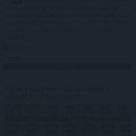
Minden korábbinál hamarabb kezdődik a közvetlen
agrártámogatások előlegfizetése idén, az utalások már
augusztus közepén indulhatnak - jelentette be az agrár-
és élelmiszer-gazdasági miniszter videóüzenetben
pénteken.
2026. 08. 08. 07:00
Megosztás:
TOVÁBB
Ebben a megyében már olcsóbbak
a
lakások, mint tavaly ilyenkor