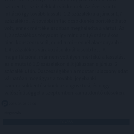
szinten 0,1 százalékkal csökkentek. Az éves szintű
infláció így tovább lassult: 1,2 százalékra a júniusi 1,7
százalékról. A további inflációcsökkenés borítékolható
volt, ennek mértéke azonban meghaladta a vártat. Az
1,2 százalékos tényadat így mind az 1,6 százalékos
piaci konszenzusnál, mind a mi – ennél alacsonyabb –
1,4 százalékos várakozásunknál kisebb lett. A
maginflációnál már nem volt ilyen mértékű a lassulás,
ez a mutató 1,9 százalékon állt júliusban a júniusi 2
százalék után. Összességében a mostani alacsony adat
várhatóan megágyaz a további jegybanki
kamatcsökkentéseknek az augusztusi, és nagy
valószínűséggel a szeptemberi kamatdöntő üléseken.
2026. 08. 07. 22:00
Megosztás:
TOVÁBB