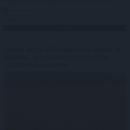
2026. 08. 08. 06:00
Megosztás:
TOVÁBB
Enyhén nőtt a FAO élelmiszerár-indexe az
időjárási,
energiapiaci és geopolitikai
aggodalmak közepette