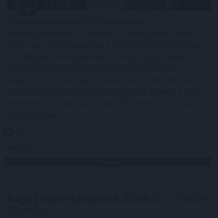
Újabb akadályba ütközött az amerikai
kriptoszabályozás: a Szenátus az augusztusi szünet
előtt nem vitte szavazásra a CLARITY Actet, miközben
a JPMorgan arra figyelmeztet, hogy a jogszabály
további csúszása komoly versenyelőnyt adhat a
hagyományos pénzügyi rendszernek. A tét nemcsak a
kriptovaluták szabályozási környezete, hanem a több
ezermilliárd dollárosra növekedő tokenizációs piac
jövője is lehet.
2026. 08. 07. 23:59
Megosztás:
TOVÁBB
Nagy Bitcoin-bányászok álltak
be a Stratum
V2 mögé