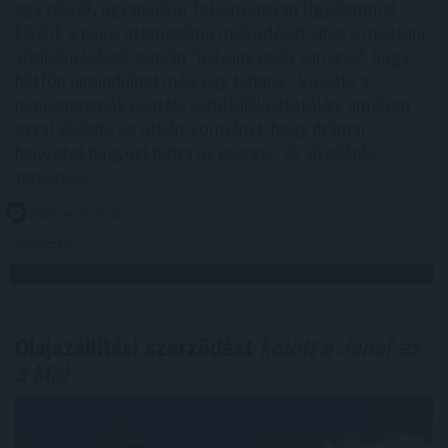
egy részét, ugyanakkor folyamatosan figyelemmel
kísérik a paksi atomerőmű működését, ahol a mostani
vízállásjelzések alapján "halvány esély van arra", hogy
hétfőn újraindulhat még egy turbina - közölte a
miniszterelnök pénteki sajtótájékoztatóján, amelyen
azzal vádolta az Orbán-kormányt, hogy drámai
helyzetet hagyott hátra az energia- és vízellátás
területén.
2026. 08. 07. 21:00
Megosztás:
TOVÁBB
Olajszállítási szerződést
kötött a Janaf és
a Mol