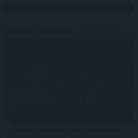
TOVÁBB
Évtizedes mélyponton
a magyar infláció
A KSH ma reggel a júliusi fogyasztói inflációs adatot
tette közzé, melyek szerint a fogyasztói árak havi