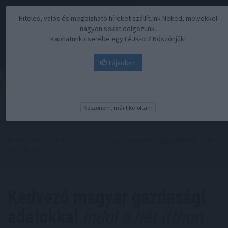
Hiteles, valós és megbízható híreket szállítunk Neked, melyekkel
nagyon sokat dolgozunk.
Kaphatunk cserébe egy LÁJK-ot? Köszönjük!
Lájkolom
Menü
Köszönöm, már like-oltam
Kezdőoldal
//
Hírek
// Kedvező magyar gazdasági adatokkal indul a
hét itthon
Kedvező magyar gazdasági
adatokkal
indul a hét itthon