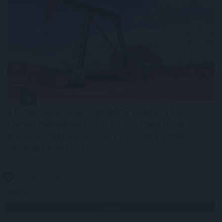
A horvát olajvezeték-üzemeltető Janaf és a Mol-
csoport megállapodást kötött 2,05 millió tonna
nyersolaj szállításáról 2026-ra - közölte a horvát
társaság csütörtökön.
2026. 08. 07. 20:00
Megosztás:
TOVÁBB