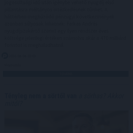
jogosultsági idő után igénybe vehető nyugdíj első
pillantásra méltányos intézkedésnek tűnhet. A
háttérben meghúzódó pénzügyi következmények
azonban súlyosak lehetnek: Farkas András
nyugdíjszakértő szerint egy ilyen rendszer éves
költsége jelenlegi értéken számolva akár a 470 milliárd
forintot is meghaladhatná.
2026. 08. 08. 02:00
Megosztás:
TOVÁBB
Tényleg nem a sörtől van
a sörhas? Akkor
mitől?