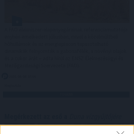
A FAO élelmiszer-alapanyagárainak referenciamutatója
enyhén emelkedett júliusban, mivel a közelmúltbeli
hőhullámok és az energiapiacon tapasztalható
dinamikák felnyomták a gabonafélék, a növényi olajok
és a cukor árát – adta hírül az ENSZ Élelmezésügyi és
Mezőgazdasági Szervezete (FAO).
2026. 08. 08. 05:00
Megosztás:
TOVÁBB
Megérkezett az eső a
Duna vízgyűjtőjére