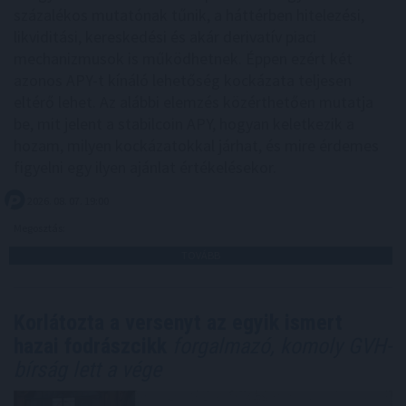
százalékos mutatónak tűnik, a háttérben hitelezési,
likviditási, kereskedési és akár derivatív piaci
mechanizmusok is működhetnek. Éppen ezért két
azonos APY-t kínáló lehetőség kockázata teljesen
eltérő lehet. Az alábbi elemzés közérthetően mutatja
be, mit jelent a stabilcoin APY, hogyan keletkezik a
hozam, milyen kockázatokkal járhat, és mire érdemes
figyelni egy ilyen ajánlat értékelésekor.
2026. 08. 07. 19:00
Megosztás:
TOVÁBB
Korlátozta a versenyt az egyik ismert
hazai fodrászcikk
forgalmazó, komoly GVH-
bírság lett a vége