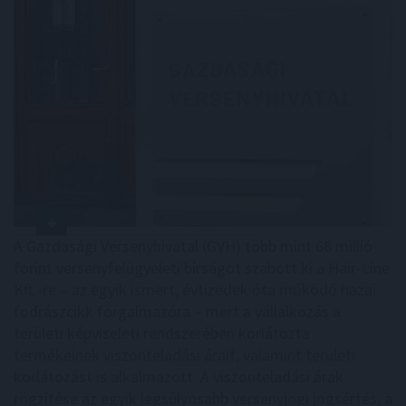
A Gazdasági Versenyhivatal (GVH) több mint 68 millió
forint versenyfelügyeleti bírságot szabott ki a Hair-Line
Kft.-re – az egyik ismert, évtizedek óta működő hazai
fodrászcikk forgalmazóra – mert a vállalkozás a
területi képviseleti rendszerében korlátozta
termékeinek viszonteladási árait, valamint területi
korlátozást is alkalmazott. A viszonteladási árak
rögzítése az egyik legsúlyosabb versenyjogi jogsértés, a