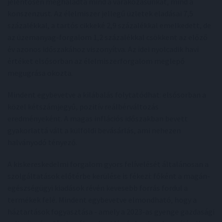
jelentősen meghaladta mind a várakozásunkat, mind a
konszenzust. Az élelmiszer jellegű üzletek eladásai 7,5
százalékkal, a tartós cikkeké 2,9 százalékkal emelkedett, de
az üzemanyag-forgalom 1,2 százalékkal csökkent az előző
év azonos időszakához viszonyítva. Az idei nyolcadik havi
értéket elsősorban az élelmiszerforgalom meglepő
megugrása okozta.
Mindent egybevetve a kilábalás folytatódhat: elsősorban a
közel kétszámjegyű, pozitív reálbérváltozás
eredményeként. A magas inflációs időszakban bevett
gyakorlattá vált a külföldi bevásárlás, ami nehezen
halványodó tényező.
A kiskereskedelmi forgalom gyors felívelését általánosan a
szolgáltatások előtérbe kerülése is fékezi: főként a magán-
egészségügyi kiadások révén kevesebb forrás fordul a
termékek felé. Mindent egybevetve elmondható, hogy a
háztartások fogyasztása - amely a 2023-as gyenge gazdasági