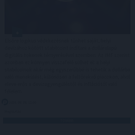
Elsőre logikus védekezésnek tűnhet saját, helyi
devizához kötött stabilcoint indítani a dolláralapú
digitális tokenek térnyerésével szemben. Az IMF szerint
azonban ez könnyen visszafelé sülhet el: a helyi
stabilcoinok akár még egyszerűbbé is tehetik a dollárba
való menekülést, különösen a feltörekvő piacokon, ahol
eleve erős a devizagyengüléstől és inflációtól való
félelem.
2026. 08. 08. 11:00
Megosztás:
TOVÁBB