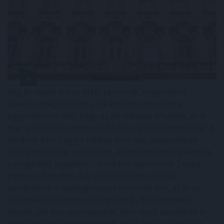
Míg év elején sokan attól tartottak, hogy idén is
jelentős drágulás lesz a lakáspiacon, mostanra
egyértelművé vált, hogy az árrobbanás kifulladt, és a
piac a fokozatos normalizálódás irányába mozdult el. A
vásárlók közül egyre többen kivárnak, alaposabban
összehasonlítják a kínálatot, és hosszabb ideig keresik
a megfelelő ingatlant – derül ki a legfrissebb Zenga
Ingatlan Radarból. Bár 2026 júliusában tovább
emelkedtek a lakóingatlanok hirdetési árai, az éves
árnövekedés üteme országosan és Budapesten is
lassult, sőt van egy megyénk, ahol most olcsóbbak a
meghirdetett lakóingatlanok, mint egy évvel ezelőtt.