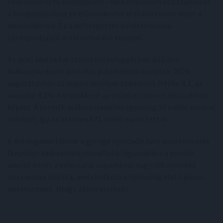
teljesítmény fő okozója volt - idén érdemben hozzájárulhat
a konjunktúrához és előretekintve is stabil eleme lehet a
növekedésnek. Ez a költségvetés bevételi oldala
szempontjából is előremutató tényező.
Az ipari adatokkal szoros összefüggésben álló áru-
külkereskedelmi adatok is publikálásra kerültek. 2024.
augusztusban az export euróban számított értéke 4,1, az
importé 4,2%-kal csökkent az előző év azonos időszakihoz
képest. A termék-külkereskedelmi egyenleg 10 millió euróval
romlott, így az aktívum 671 millió eurót tett ki.
A mérlegadat főként a gyenge nyolcadik havi ipari termelés
fényében kedvezőnek mondható. Ugyanakkor a pozitív
adatot ismét a behozatal exporténál nagyobb mértékű
visszaesése okozta, ami elodázza a tiszavirág életű júliusi
optimizmust. (Nagy János elemző)