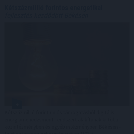
Kétszázmillió forintos energetikai
fejlesztés kezdődött Békésen
Kétszázmillió forint uniós támogatásból digitális
energiamenedzsment-rendszert alakítanak ki több
közintézményben és egyéb intézményben Békésen -
tájékoztatta az önkormányzat az MTI-t.