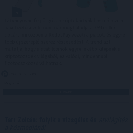
Látványosan felpörgött a kriptokártyák használata: a
havi fizetési volumen már meghaladja a 759 millió
dollárt, miközben a RedotPay vezeti a piacot, és egyre
több új szereplő szerez részesedést. A trend azt
mutatja, hogy a stabilcoinok egyre inkább kilépnek a
kriptotőzsdék világából, és valódi, mindennapi
fizetőeszközzé válhatnak.
2026. 08. 08. 09:00
Megosztás:
TOVÁBB
Tarr Zoltán: folyik a vizsgálat és
átvilágítás
a közmédiánál