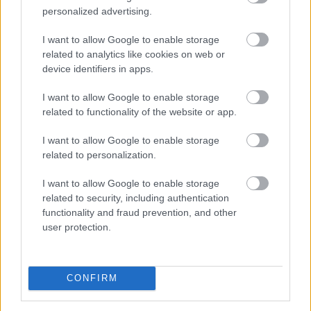
personalized advertising.
I want to allow Google to enable storage
related to analytics like cookies on web or
device identifiers in apps.
Közismert, hogy a rendszeres mozgás védi a szív- és
I want to allow Google to enable storage
érrendszert. Kevesebben tudják azonban, hogy a
related to functionality of the website or app.
szellemi fittség megőrzéséhez a fizikai edzés
önmagában nem mindig elegendő .
I want to allow Google to enable storage
related to personalization.
2026. 08. 08. 03:00
I want to allow Google to enable storage
related to security, including authentication
Megosztás:
functionality and fraud prevention, and other
TOVÁBB
user protection.
A Nők40 nyugdíj után jöhet a Férfiak40
CONFIRM
nyugdíj?
- 470 milliárdos nyugdíjprogram