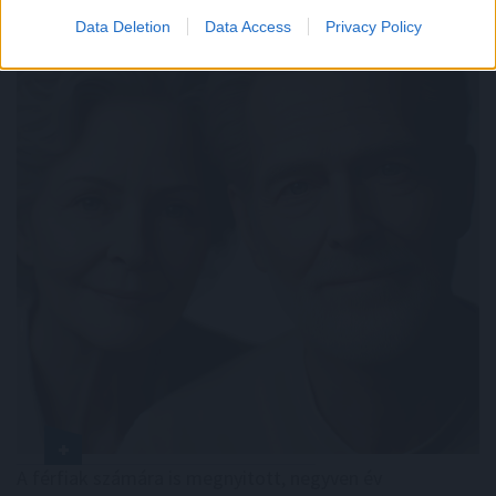
Data Deletion
Data Access
Privacy Policy
A férfiak számára is megnyitott, negyven év