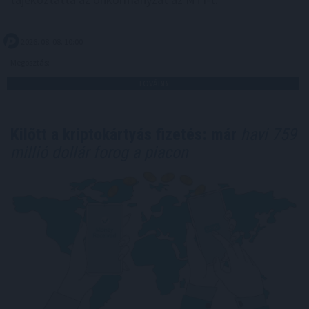
2026. 08. 08. 10:00
Megosztás:
TOVÁBB
Kilőtt a kriptokártyás fizetés: már
havi 759
millió dollár forog a piacon