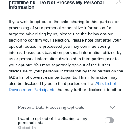
profitline.hu -
Do Not Process My Personal
Information
If you wish to opt-out of the sale, sharing to third parties, or
processing of your personal or sensitive information for
targeted advertising by us, please use the below opt-out
section to confirm your selection. Please note that after your
opt-out request is processed you may continue seeing
interest-based ads based on personal information utilized by
us or personal information disclosed to third parties prior to
your opt-out. You may separately opt-out of the further
disclosure of your personal information by third parties on the
Megérkezett a rég várt eső a Duna vízgyűjtőjére, a
IAB’s list of downstream participants. This information may
also be disclosed by us to third parties on the
IAB’s List of
folyó magyarországi szakaszán azonban továbbra is
Downstream Participants
that may further disclose it to other
csak pár centiméteres vízszintváltozások jellemzőek -
third parties.
közölte az Országos Vízügyi Főigazgatóság
sajtóosztálya az MTI-vel pénteken.
Please note that this website/app uses one or more Google
Personal Data Processing Opt Outs
services and may gather and store information including but
2026. 08. 08. 04:00
not limited to your visit or usage behaviour. You may click to
I want to opt-out of the Sharing of my
personal data.
grant or deny consent to Google and its third-party tags to
Megosztás:
Opted In
use your data for below specified purposes in below Google