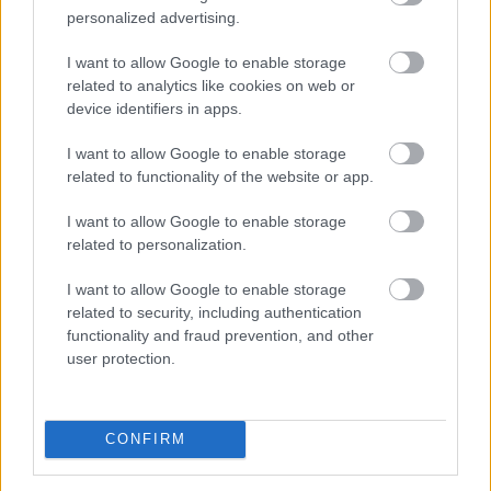
personalized advertising.
I want to allow Google to enable storage
related to analytics like cookies on web or
device identifiers in apps.
I want to allow Google to enable storage
related to functionality of the website or app.
I want to allow Google to enable storage
related to personalization.
I want to allow Google to enable storage
related to security, including authentication
A forint erősödésére reagálva negyedével bővült a
functionality and fraud prevention, and other
használt autók importja Magyarországon az idén,
user protection.
miközben mérséklődik a piaci árszint; a belföldön
megvásárolt használt járművek ugyanakkor
rendelkeznek azzal az előnnyel, hogy a kocsik előélete
CONFIRM
ellenőrizhető - állapítja meg a Das WeltAuto az MTI-hez
eljuttatott közleményében.