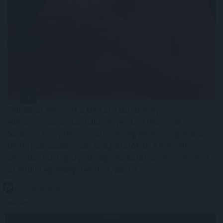
Félidőhöz érkezett a NAV idei balatoni nyári
ellenőrzéssorozata. Július eleje óta a revizorok
Somogy, Veszprém és Zala vármegyében vizsgálják a
legforgalmasabb nyári szolgáltatókat. A kiemelt
akcióban húsz igazgatóság munkatársai vesznek részt,
az eddigi egyenleg: lehetne jobb is!
2026. 08. 08. 18:00
Megosztás:
TOVÁBB