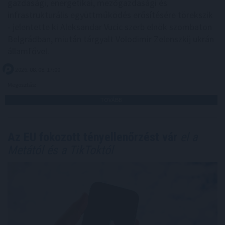
gazdasági, energetikai, mezőgazdasági és
infrastrukturális együttműködés erősítésére törekszik
- jelentette ki Aleksandar Vucic szerb elnök szombaton
Belgrádban, miután tárgyalt Volodimir Zelenszkij ukrán
államfővel.
2026. 08. 08. 17:00
Megosztás:
TOVÁBB
Az EU fokozott tényellenőrzést vár
el a
Metától és a TikToktól