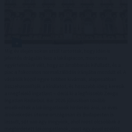
Míg év elején sokan attól tartottak, hogy idén is
jelentős drágulás lesz a lakáspiacon, mostanra
egyértelművé vált, hogy az árrobbanás kifulladt, és a
piac a fokozatos normalizálódás irányába mozdult el. A
vásárlók közül egyre többen kivárnak, alaposabban
összehasonlítják a kínálatot, és hosszabb ideig keresik
a megfelelő ingatlant – derül ki a legfrissebb Zenga
Ingatlan Radarból. Bár 2026 júliusában tovább
emelkedtek a lakóingatlanok hirdetési árai, az éves
árnövekedés üteme országosan és Budapesten is
lassult, sőt van egy megyénk, ahol most olcsóbbak a
meghirdetett lakóingatlanok, mint egy évvel ezelőtt.