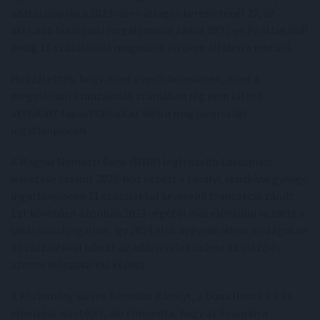
adatai alapján a 2023-as év átlagos keresleténél 27, az
aktívabb lakáspiaci forgalommal zárult 2022-es év átlagánál
pedig 16 százalékkal magasabb értéken áll idén a mutató.
Hozzátették, hogy mind a vevői keresleten, mind a
megvalósult tranzakciók számában rég nem látott
aktivitást tapasztalnak az idén a magyarországi
ingatlanpiacon.
A Magyar Nemzeti Bank (MNB) legfrissebb Lakáspiaci
jelentése szerint 2022-höz képest a tavalyi, rendkívül gyenge
ingatlanpiacon 21 százalékkal kevesebb tranzakció zárult.
Ezt követően azonban 2023 végétől már élénkülni kezdett a
lakáspiaci forgalom, így 2024 első negyedévében országosan
30 százalékkal bővült az adásvételek száma az előző év
azonos időszakához képest.
A közlemény idézte Benedikt Károlyt, a Duna House PR és
elemzési vezetőjét, aki elmondta, hogy az év során a