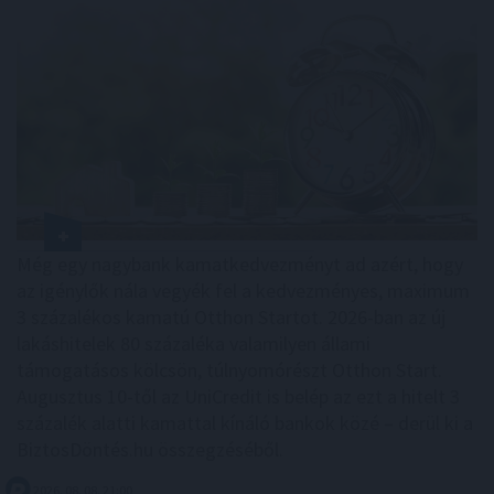
Még egy nagybank kamatkedvezményt ad azért, hogy
az igénylők nála vegyék fel a kedvezményes, maximum
3 százalékos kamatú Otthon Startot. 2026-ban az új
lakáshitelek 80 százaléka valamilyen állami
támogatásos kölcsön, túlnyomórészt Otthon Start.
Augusztus 10-től az UniCredit is belép az ezt a hitelt 3
százalék alatti kamattal kínáló bankok közé – derül ki a
BiztosDöntés.hu összegzéséből.
2026. 08. 08. 21:00