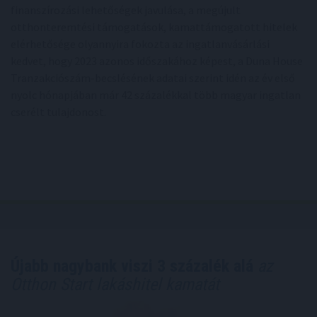
finanszírozási lehetőségek javulása, a megújult
otthonteremtési támogatások, kamattámogatott hitelek
elérhetősége olyannyira fokozta az ingatlanvásárlási
kedvet, hogy 2023 azonos időszakához képest, a Duna House
Tranzakciószám-becslésének adatai szerint idén az év első
nyolc hónapjában már 42 százalékkal több magyar ingatlan
cserélt tulajdonost.
Újabb nagybank viszi 3 százalék alá
az
Otthon Start lakáshitel kamatát