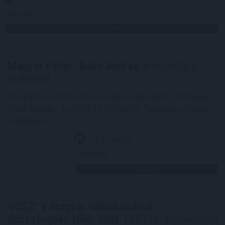
Megosztás:
TOVÁBB
Magyar Péter: Baka András
elfogadta a
felkérést
Elfogadta a felkérést a köztársasági elnöki tisztségre
Baka András - közölte a kormányfő Facebook-oldalán
szombaton.
2026. 08. 08. 20:00
Megosztás:
TOVÁBB
VOSZ: a magyar vállalkozások
összefogása több mint
145 000 kilowattóra