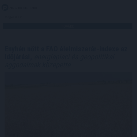
2026. 08. 08. 06:00
Megosztás:
TOVÁBB
Enyhén nőtt a FAO élelmiszerár-indexe az
időjárási,
energiapiaci és geopolitikai
aggodalmak közepette