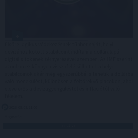
Elsőre logikus védekezésnek tűnhet saját, helyi
devizához kötött stabilcoint indítani a dolláralapú
digitális tokenek térnyerésével szemben. Az IMF szerint
azonban ez könnyen visszafelé sülhet el: a helyi
stabilcoinok akár még egyszerűbbé is tehetik a dollárba
való menekülést, különösen a feltörekvő piacokon, ahol
eleve erős a devizagyengüléstől és inflációtól való
félelem.
2026. 08. 08. 11:00
Megosztás:
TOVÁBB