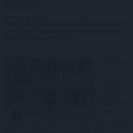
kereslet
2024. 09. 23. 17:00
Kétéves csúcsot döntött a hazai ingatlanpiaci kereslet idén
az év első nyolc hónapjában - közölte saját adatai alapján a
Duna House hétfőn az MTI-vel.
A közlemény
szerint a Duna
House
Barométer
kiadványban
közzétett
Kereslet index
(ami az
ingatlanközvetítő irodáiban, az értékesítőik által regisztrált
új, vásárolni szándékozó ügyfelek aktivitását veszi alapul)