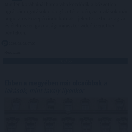
Minden korábbinál hamarabb kezdődik a közvetlen
agrártámogatások előlegfizetése idén, az utalások már
augusztus közepén indulhatnak - jelentette be az agrár-
és élelmiszer-gazdasági miniszter videóüzenetben
pénteken.
2026. 08. 08. 07:00
Megosztás:
TOVÁBB
Ebben a megyében már olcsóbbak
a
lakások, mint tavaly ilyenkor