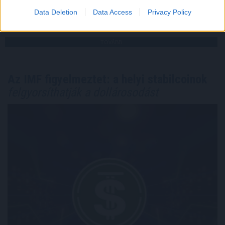
Data Deletion
Data Access
Privacy Policy
2026. 08. 08. 12:00
Megosztás:
TOVÁBB
Az IMF figyelmeztet: a helyi stabilcoinok
felgyorsíthatják a dollárosodást