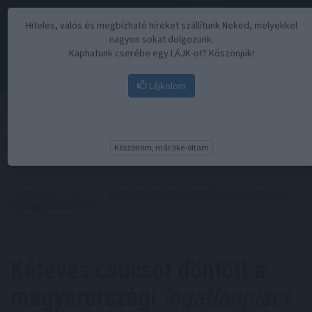
Hiteles, valós és megbízható híreket szállítunk Neked, melyekkel
nagyon sokat dolgozunk.
Kaphatunk cserébe egy LÁJK-ot? Köszönjük!
Lájkolom
Menü
Köszönöm, már like-oltam
Kezdőoldal
//
Hírek
// Kétéves csúcsot döntött a magyarországi
ingatlanpiaci kereslet
Kétéves csúcsot döntött a
magyarországi
ingatlanpiaci