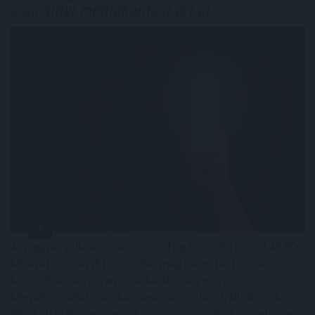
csúcsidei megtakarítást ért el
A magyar vállalkozások összefogása több mint 145 000
kilowattóra (kWh) csúcsidei megtakarítást ért el,
köszönhetően olyan intézkedésnek, mint a
klímahasználat csökkentése - közölte a Vállalkozók és
Munkáltatók Országos Szövetsége (VOSZ) szombaton