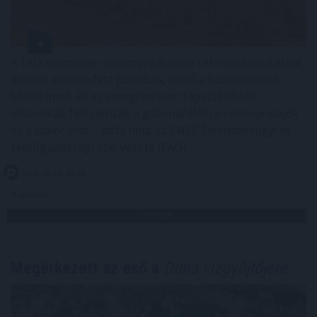
A FAO élelmiszer-alapanyagárainak referenciamutatója
enyhén emelkedett júliusban, mivel a közelmúltbeli
hőhullámok és az energiapiacon tapasztalható
dinamikák felnyomták a gabonafélék, a növényi olajok
és a cukor árát – adta hírül az ENSZ Élelmezésügyi és
Mezőgazdasági Szervezete (FAO).
2026. 08. 08. 05:00
Megosztás:
TOVÁBB
Megérkezett az eső a
Duna vízgyűjtőjére