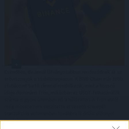
Csendben, de annál látványosabban rendeződnek át az
erőviszonyok a stabilcoinpiacon. A BNB Chain már több
stabilcoint tartó címmel rendelkezik, mint a hosszú
ideje domináns Tron, miközben az USDT-felhasználók
száma is gyors ütemben nő a hálózaton. A Tron ettől
még messze nem veszítette el vezető szerepét:
tranzakciós volumenben továbbra is óriási előnnyel
rendelkezik.