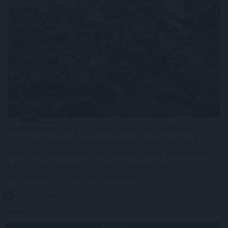
Megérkezett a rég várt eső a Duna vízgyűjtőjére, a
folyó magyarországi szakaszán azonban továbbra is
csak pár centiméteres vízszintváltozások jellemzőek -
közölte az Országos Vízügyi Főigazgatóság
sajtóosztálya az MTI-vel pénteken.
2026. 08. 08. 04:00
Megosztás:
TOVÁBB