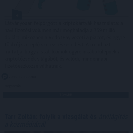
Látványosan felpörgött a kriptokártyák használata: a
havi fizetési volumen már meghaladja a 759 millió
dollárt, miközben a RedotPay vezeti a piacot, és egyre
több új szereplő szerez részesedést. A trend azt
mutatja, hogy a stabilcoinok egyre inkább kilépnek a
kriptotőzsdék világából, és valódi, mindennapi
fizetőeszközzé válhatnak.
2026. 08. 08. 09:00
Megosztás:
TOVÁBB
Tarr Zoltán: folyik a vizsgálat és
átvilágítás
a közmédiánál