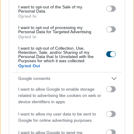
consent section.
I want to opt-out of the Sale of my
Personal Data.
A mesterséges intelligencia alkalmazásának
Opted In
lehetőségét vizsgálták személyre szabott
I want to opt-out of processing my
daganatellenes terápia kialakítására a HUN-REN
Personal Data for Targeted Advertising.
Szegedi Biológiai Kutatóközpont és a Szegedi
Opted In
Tudományegyetem munkatársai nemzetközi
I want to opt-out of Collection, Use,
együttműködésben, eredményeikről a Nature kiadóhoz
Retention, Sale, and/or Sharing of my
Personal Data that Is Unrelated with the
tartozó Precision Oncology című folyóiratban
Purposes for which it was collected.
számoltak be.
Opted Out
2026. 08. 08. 13:00
Google consents
Megosztás:
I want to allow Google to enable storage
TOVÁBB
related to advertising like cookies on web or
device identifiers in apps.
I want to allow my user data to be sent to
Negyedével nőtt a használtautó-import,
Google for online advertising purposes.
csökkenőben az itthoni árak
I want to allow Google to send me