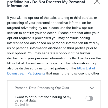
2026. 08. 08. 14:00
profitline.hu -
Do Not Process My Personal
Information
Megosztás:
TOVÁBB
If you wish to opt-out of the sale, sharing to third parties, or
processing of your personal or sensitive information for
targeted advertising by us, please use the below opt-out
A mesterséges intelligencia
section to confirm your selection. Please note that after your
opt-out request is processed you may continue seeing
alkalmazhatóságát vizsgálták személyre
interest-based ads based on personal information utilized by
szabott daganatellenes terápia kialakítására
us or personal information disclosed to third parties prior to
Szegeden
your opt-out. You may separately opt-out of the further
disclosure of your personal information by third parties on the
IAB’s list of downstream participants. This information may
also be disclosed by us to third parties on the
IAB’s List of
Downstream Participants
that may further disclose it to other
third parties.
Please note that this website/app uses one or more Google
Personal Data Processing Opt Outs
services and may gather and store information including but
not limited to your visit or usage behaviour. You may click to
I want to opt-out of the Sharing of my
personal data.
grant or deny consent to Google and its third-party tags to
Opted In
use your data for below specified purposes in below Google