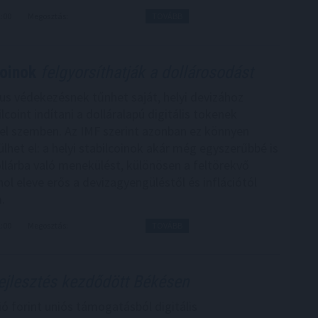
2:00
Megosztás:
TOVÁBB
coinok
felgyorsíthatják a dollárosodást
kus védekezésnek tűnhet saját, helyi devizához
lcoint indítani a dolláralapú digitális tokenek
el szemben. Az IMF szerint azonban ez könnyen
ülhet el: a helyi stabilcoinok akár még egyszerűbbé is
ollárba való menekülést, különösen a feltörekvő
ol eleve erős a devizagyengüléstől és inflációtól
.
1:00
Megosztás:
TOVÁBB
ejlesztés kezdődött Békésen
ió forint uniós támogatásból digitális