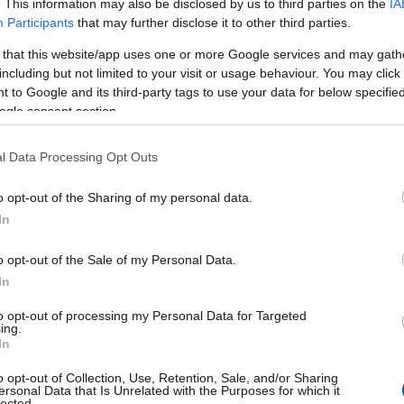
. This information may also be disclosed by us to third parties on the
IA
el a Metától és a TikToktól
Participants
that may further disclose it to other third parties.
Bizottság felszólította a Meta és a TikTok közösségi
 that this website/app uses one or more Google services and may gath
t, hogy határozottabban lépjenek fel a
including but not limited to your visit or usage behaviour. You may click 
etekben terjedő dezinformációval szemben, és
 to Google and its third-party tags to use your data for below specifi
 tényellenőrzőkkel folytatott együttműködést a
ogle consent section.
eutai migrációs hullám után.
l Data Processing Opt Outs
6:00
Megosztás:
TOVÁBB
o opt-out of the Sharing of my personal data.
In
 a Sziget Fesztiválra
o opt-out of the Sale of my Personal Data.
élyes és életveszélyes gyalog átkelni a Dunán a
In
iválra, a helyszínen a rendőrség kerítést helyezett el
to opt-out of processing my Personal Data for Targeted
elügyeletet is biztosít - közölte a kormány a
ing.
In
ásról közzétett szombati 12 órai gyorsjelentésében
u oldalon.
o opt-out of Collection, Use, Retention, Sale, and/or Sharing
ersonal Data that Is Unrelated with the Purposes for which it
lected.
5:00
Megosztás:
TOVÁBB