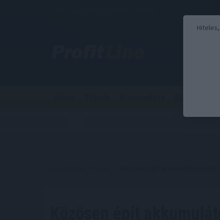
2026. augusztus 8., szombat - László
Hiteles
Hírek
Tőzsde
Kriptovaluta
Stabilcoin
Kezdőoldal
//
Hírek
// Közösen épít akkumulátorgyárat S
Közösen épít akkumulát