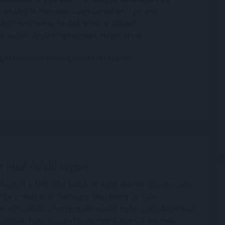
tországi és magyarországi üzemében szerzett
zági létesítmény tovább bővíti a vállalat
 tudjon ügyfelei igényeinek eleget tenni.
séges hatósági jóváhagyásoktól függően
 első félidő végén
kezett a NAV idei balatoni nyári ellenőrzéssorozata.
e óta a revizorok Somogy, Veszprém és Zala
 vizsgálják a legforgalmasabb nyári szolgáltatókat.
kcióban húsz igazgatóság munkatársai vesznek