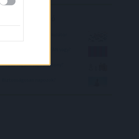
Kalkulátor ajánló
Péntek tizenhárom kalkulátor
Mekkora FC Barcelona FAN vagy?
Magas vagyok vagy alacsony?
Biztonságosan napozok?