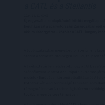
a CATL és a Stellantis
2024. 12. 11. 00:05
Új vegyesvállalat alapításáról kötött megállapodást
beruházással a spanyolországi Zaragozában épít eg
akkumulátorgyárat – közölte a CATL Hungary kedd
A több szakaszban megvalósuló létesítmény kapaci
szerint a termelés 2026 végén indul el, teljesen 
A tájékoztatásban felidézték, hogy a CATL és a St
szándéknyilatkozatot az európai elektromos járm
modulok Európában történő előállításáról. A fele
kötöttek két kulcsfontosságú területen: a Stellan
támogató innovatív technológiai ütemterv kidolgo
további megerősítése témájában.
A közlemény szerint a kínai CATL a legmodernebb