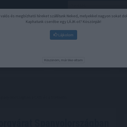
, valós és megbízható híreket szállítunk Neked, melyekkel nagyon sokat do
Kaphatunk cserébe egy LÁJK-ot? Köszönjük!
Lájkolom
Nyugdíj
Biztosítási befektetések
BU
Köszönöm, már like-oltam
panyolországban a CATL és a Stellantis
orgyárat Spanyolországban