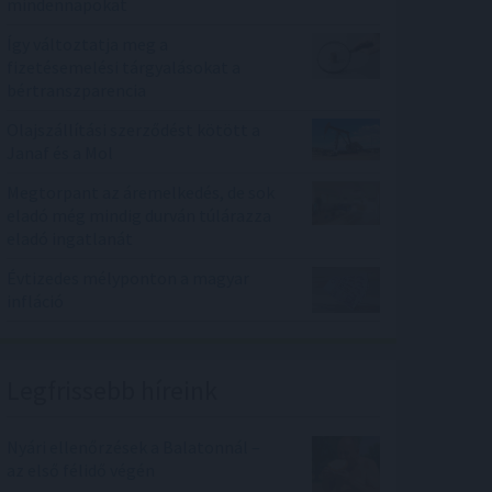
mindennapokat
Így változtatja meg a
fizetésemelési tárgyalásokat a
bértranszparencia
Olajszállítási szerződést kötött a
Janaf és a Mol
Megtorpant az áremelkedés, de sok
eladó még mindig durván túlárazza
eladó ingatlanát
Évtizedes mélyponton a magyar
infláció
Legfrissebb híreink
Nyári ellenőrzések a Balatonnál –
az első félidő végén