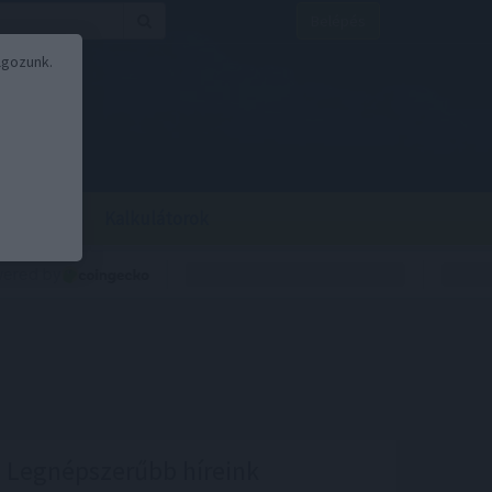
Belépés
lgozunk.
BOR
BIRS
Kalkulátorok
Legnépszerűbb híreink