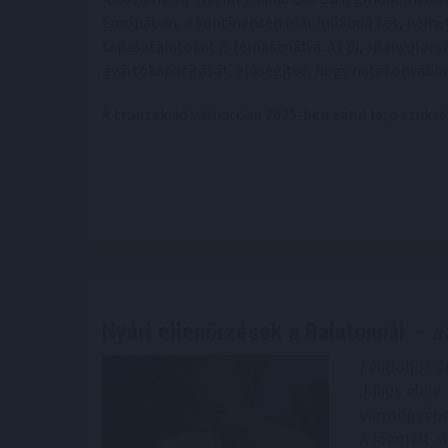
Európában, a kontinensen már működő két, néme
tapasztalatokat is felhasználva. Az új, spanyolors
gyártókapacitását, elősegítve, hogy hatékonyabban
A tranzakció várhatóan 2025-ben zárul le, a szük
Nyári ellenőrzések a Balatonnál
– az
Félidőhöz ér
Július elej
vármegyében
A kiemelt a