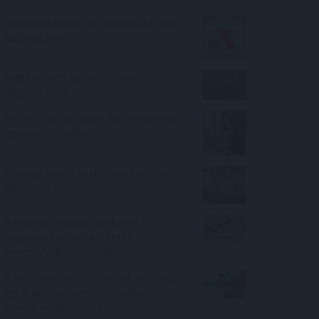
Hőkupola bezárult: bajban a klímát
használók is
Megérkezett az eső a Duna
vízgyűjtőjére
Mit tesz az agyaddal, ha minden nap
ugyanazt csinálod?
Tényleg nem a sörtől van a sörhas?
Akkor mitől?
A magyar vegyipar csaknem 200
megawattal csökkentette
energiafelhasználását
A benzinkutaktól a boltok polcaiig:
így drágíthatja meg a Hormuzi-
szoros konfliktusa a