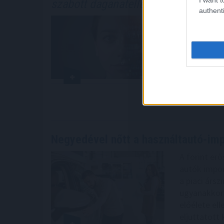
szabott daganatellenes terápia kial
authenti
A mesterség
vizsgálták 
kialakításá
Szegedi Tu
együttműkö
Precision O
2026. 08. 08. 1
Negyedével nőtt a használtautó-imp
A forint er
autók impor
a piaci árs
ugyanakkor 
előélete el
eljuttatott