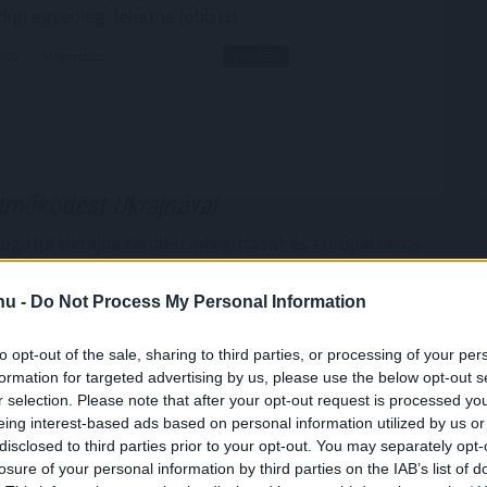
digi egyenleg: lehetne jobb is!
8:00
Megosztás:
TOVÁBB
tműködést Ukrajnával
ogatja Ukrajna területi integritását és európai uniós
át, a két ország pedig a gazdasági, energetikai,
gi és infrastrukturális együttműködés erősítésére
.hu -
Do Not Process My Personal Information
 jelentette ki Aleksandar Vucic szerb elnök szombaton
 miután tárgyalt Volodimir Zelenszkij ukrán
to opt-out of the sale, sharing to third parties, or processing of your per
formation for targeted advertising by us, please use the below opt-out s
r selection. Please note that after your opt-out request is processed y
7:00
Megosztás:
TOVÁBB
eing interest-based ads based on personal information utilized by us or
disclosed to third parties prior to your opt-out. You may separately opt-
losure of your personal information by third parties on the IAB’s list of