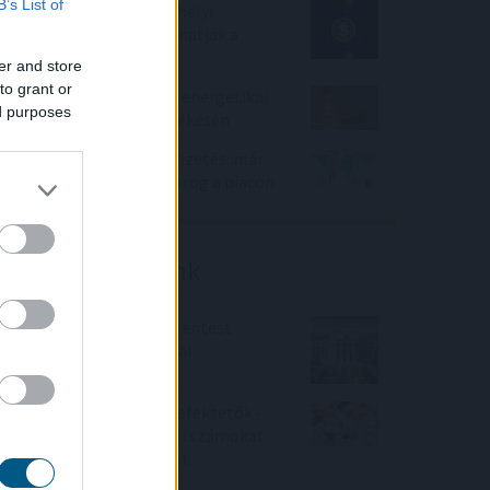
B’s List of
Az IMF figyelmeztet: a helyi
stabilcoinok felgyorsíthatják a
dollárosodást
er and store
to grant or
Kétszázmillió forintos energetikai
ed purposes
fejlesztés kezdődött Békésen
Kilőtt a kriptokártyás fizetés: már
havi 759 millió dollár forog a piacon
Friss elemzéseink
Fokozatos kamatcsökkentést
támogatnak az amerikai
jegybankárok
Örülhetnek a Richter befektetők -
piaci konszenzus feletti számokat
közölt a tőzsdei vállalat