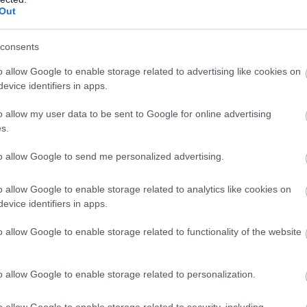
Out
consents
ain: új
éllovas a stabilcoin-tulajdonosok
o allow Google to enable storage related to advertising like cookies on
evice identifiers in apps.
e annál látványosabban rendeződnek át az
k a stabilcoinpiacon. A BNB Chain már több
o allow my user data to be sent to Google for online advertising
tartó címmel rendelkezik, mint a hosszú ideje
s.
on, miközben az USDT-felhasználók száma is gyors
to allow Google to send me personalized advertising.
 a hálózaton. A Tron ettől még messze nem
el vezető szerepét: tranzakciós volumenben továbbra
o allow Google to enable storage related to analytics like cookies on
őnnyel rendelkezik.
evice identifiers in apps.
4:00
Megosztás:
TOVÁBB
o allow Google to enable storage related to functionality of the website
o allow Google to enable storage related to personalization.
azhatóságát vizsgálták személyre
o allow Google to enable storage related to security, including