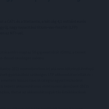
 a CATL és a Stellantis, a két cég 4,1 milliárd eurós
y új, nagy kapacitású lítium-vas-foszfát (LFP)
en az MTI-vel.
tása eléri majd az 50 gigawattórát (GWh), a tervek
szén-dioxid-semleges módon.
ellantis 2023 novemberében írt alá nem kötelező érvényű
űvek gyártásához szükséges LFP akkumulátorcellák és -
k emellett hosszú távú stratégiai együttműködést
tis fejlett akkumulátoros elektromos járműveit (BEV)
zása, illetve az akkumulátorgyártás értékláncának
 akkumulátorgyártási technológiát honosítja meg