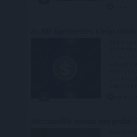
2026. 08. 08. 1
Az IMF figyelmeztet: a helyi stabil
Elsőre logi
kötött stabi
térnyerésév
visszafelé s
tehetik a d
piacokon, ah
való félelem
2026. 08. 08. 1
Kétszázmillió forintos energetikai
f
Kétszázmill