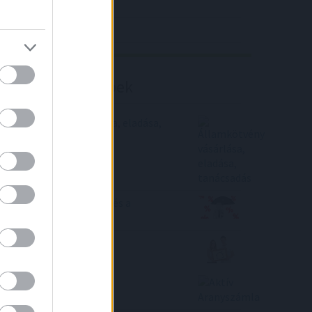
4IG elemzés
Richter elemzés
Befektetési tippek
Államkötvény vásárlása, eladása,
tanácsadás
Jöhet a kamatcsökkenés a
lakáshitelpiacon!
Az MNB reményt ad a
lakáshiteleseknek
Aktív Aranyszámla