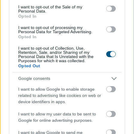
consent section.
I want to opt-out of the Sale of my
Personal Data.
Opted In
Kitart az optimizmus az
európai tőzsdéken
I want to opt-out of processing my
Personal Data for Targeted Advertising.
Opted In
I want to opt-out of Collection, Use,
Retention, Sale, and/or Sharing of my
Personal Data that Is Unrelated with the
Purposes for which it was collected.
Opted Out
Google consents
I want to allow Google to enable storage
related to advertising like cookies on web or
device identifiers in apps.
I want to allow my user data to be sent to
Szerdán is kitartott a vállalati eredményjelentések
Google for online advertising purposes.
táplálta optimizmus Európában, ellensúlyozva a közel-
keleti események miatti aggodalmakat. Rekordszinten
I want to allow Google to send me