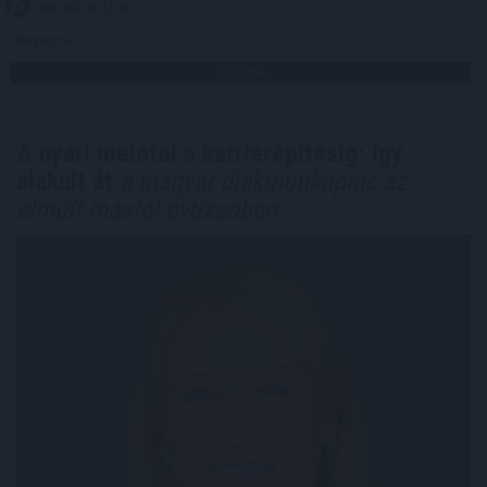
2026. 08. 06. 13:00
Megosztás:
TOVÁBB
A nyári melótól a karrierépítésig: így
alakult át
a magyar diákmunkapiac az
elmúlt másfél évtizedben