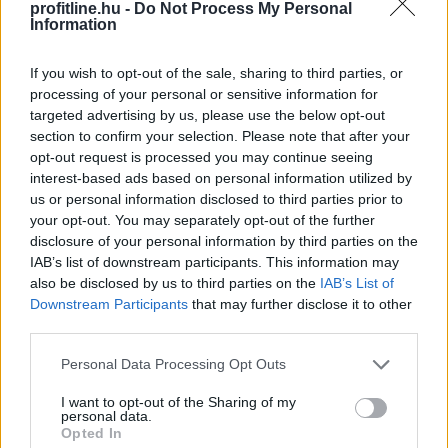
profitline.hu -
Do Not Process My Personal
Information
If you wish to opt-out of the sale, sharing to third parties, or
processing of your personal or sensitive information for
targeted advertising by us, please use the below opt-out
section to confirm your selection. Please note that after your
opt-out request is processed you may continue seeing
interest-based ads based on personal information utilized by
us or personal information disclosed to third parties prior to
your opt-out. You may separately opt-out of the further
disclosure of your personal information by third parties on the
Vegyesen alakult a szerdai kereskedés a tengerentúlon:
IAB’s list of downstream participants. This information may
a Dow új csúcson zárt, az S&P500 0,2%-ot csúszott
also be disclosed by us to third parties on the
IAB’s List of
vissza, noha napközben rekordszintre ért, miközben a
Downstream Participants
that may further disclose it to other
Nasdaq Composite négy pluszos nap után először
third parties.
gyengült, és 0,8%-ot csökkent.
Please note that this website/app uses one or more Google
Personal Data Processing Opt Outs
services and may gather and store information including but
2026. 08. 06. 11:00
not limited to your visit or usage behaviour. You may click to
I want to opt-out of the Sharing of my
Megosztás:
personal data.
grant or deny consent to Google and its third-party tags to
Opted In
use your data for below specified purposes in below Google
TOVÁBB