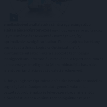
emelkedésével a vállalatok számára egyre sürgetőbb
ellátási láncaik újratervezése
úgy, hogy egyszerre javítsák az
ügyfélélményt és csökkentsék költségeiket, így
optimalizálva szolgáltatásaikat. Ebben nyújthat hatékony
segítséget a Unisys Logistics Optimization™. A
kvantumszámítástechnikára alapozott technológia
iparágpecifikus információk birtokában, a fejlett analitika és
a mesterséges intelligencia (AI) kombinációját használva
jelentősen javíthatja egy cég üzleti eredményeit.
A Unisys Logistics Optimization™ előre betanított modellek
segítségével másodpercek alatt generál válaszokat
összetett problémákra és lekérdezésekre, ami jelentős
előrelépést jelent a korábbi technológiákhoz képest.