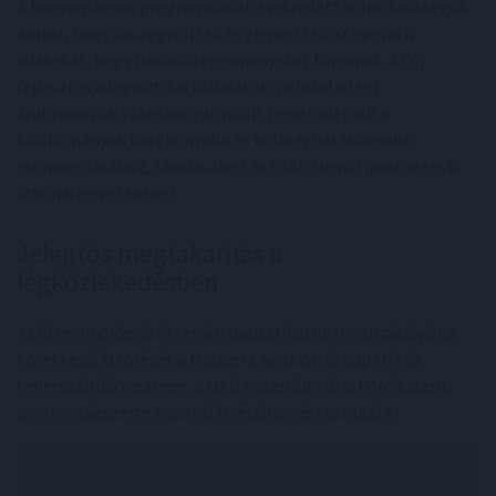
A hagyományos programoknak évekre lett volna szükségük
ahhoz, hogy összegyűjtsék és elemezzék az operatív
adatokat, hogy hasonló eredményeket kapjanak. Az új
fejlesztés a logisztikai vállalatok, például a légi
árufuvarozók számára optimális tervet biztosít a
szállítmányok hatékonyabb és költséghatékonyabb
csomagolásához, tárolásához és több járműtípust igénylő
útvonaltervezéséhez.
Jelentős megtakarítás a
légközlekedésben
Az új technológiától reméli logisztikai optimalizációjának
következő áttörését a Malaysia Aviation Group (MAG)
teherszállító részlege, a MAB Kargo Sdn Bhd (MASkargo),
amely világszerte közel 100 célállomást szolgál ki.