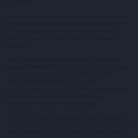
kvantum
A Unisys több mint 30 éve szolgál ki partnereket és fejleszt
új megoldásokat a logisztikai és szállítmányozási területen,
így a vállalat egyedülálló helyzetben van ahhoz, hogy
kiemelkedő iparági szaktanácsadással szolgálhasson
ügyfeleinek.
A piacon lévő más megoldásokkal ellentétben a
Unisys
Logistics Optimization™
nem igényli új modellek tréningjét
a bevezetéshez, és könnyen integrálható a meglévő
informatikai infrastruktúrába, így azonnali
hozzáférhetőséget biztosít az ügyfelek számára, és mivel
pontossága a napi használat révén idővel javul,
folyamatosan releváns és naprakész marad.
„A logisztikai költségek visszafogása kritikus fontosságú, és a
vállalatok olyan megoldásokat keresnek, amelyek megfelelnek
ennek az alapvető igénynek
– mondta el Chris Arrasmith, a