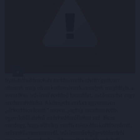
Nyári hőhullámok és tartós aszály idején gyakran
jelennek meg olyan közlemények, amelyek megtiltják a
vezetékes ivóvízzel történő locsolást, autómosást vagy
medencetöltést. A köznyelv ezeket egyszerűen
„vízkorlátozásnak” nevezi, jogilag azonban több,
egymástól eltérő intézkedésről lehet szó. Nem
mindegy, hogy vízhiány miatti települési korlátozásról,
műszaki üzemzavarról, ivóvízminőségi problémáról