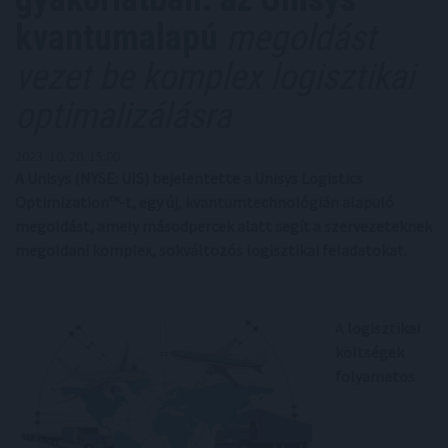
kvantumalapú
megoldást
vezet be komplex logisztikai
optimalizálásra
2023. 10. 20. 15:00
A Unisys (NYSE: UIS) bejelentette a Unisys Logistics
Optimization™-t, egy új, kvantumtechnológián alapuló
megoldást, amely másodpercek alatt segít a szervezeteknek
megoldani komplex, sokváltozós logisztikai feladatokat.
A
logisztikai
költségek
folyamatos