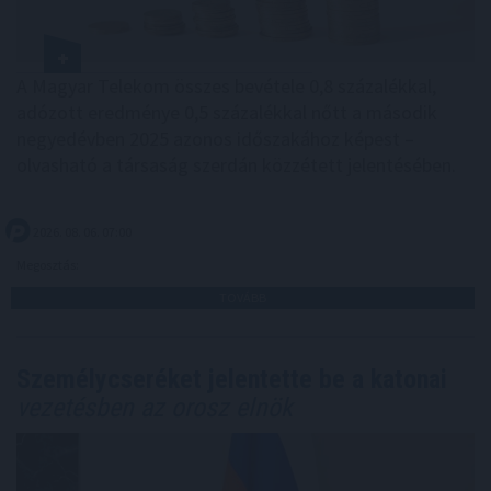
A Magyar Telekom összes bevétele 0,8 százalékkal,
adózott eredménye 0,5 százalékkal nőtt a második
negyedévben 2025 azonos időszakához képest –
olvasható a társaság szerdán közzétett jelentésében.
2026. 08. 06. 07:00
Megosztás:
TOVÁBB
Személycseréket jelentette be a katonai
vezetésben az orosz elnök