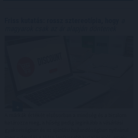
Friss kutatás: rossz sztereotípia, hogy
a
magyarok csak az ár alapján döntenek
A márkák értékét elsősorban a minőség és a bizalom
határozza meg, a hűség pedig leginkább a vásárlási
gyakoriságban és az ajánlási hajlandóságban nyilvánul
meg – derül ki a Nitro legfrissebb kutatásából, amely