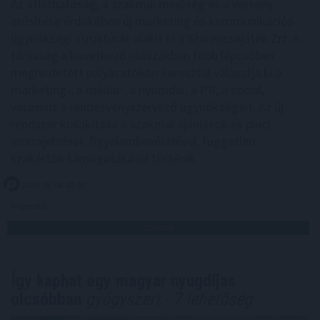
Az átláthatóság, a szakmai minőség és a verseny
erősítése érdekében új marketing és kommunikációs
ügynökségi struktúrát alakít ki a Szerencsejáték Zrt. A
társaság a következő időszakban több lépcsőben
meghirdetett pályázatokon keresztül választja ki a
marketing-, a média-, a nyomdai, a PR, a social,
valamint a rendezvényszervező ügynökségeit. Az új
rendszer kialakítása a szakmai ajánlások és piaci
visszajelzések figyelembevételével, független
szakértők támogatásával történik.
2026. 08. 06. 03:00
Megosztás:
TOVÁBB
Így kaphat egy magyar nyugdíjas
olcsóbban
gyógyszert - 7 lehetőség