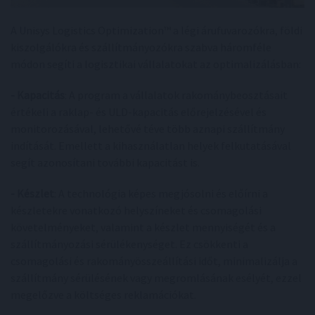
A Unisys Logistics Optimization™ a légi árufuvarozókra, földi
kiszolgálókra és szállítmányozókra szabva háromféle
módon segíti a logisztikai vállalatokat az optimalizálásban:
- Kapacitás
: A program a vállalatok rakománybeosztásait
értékeli a raklap- és ULD-kapacitás előrejelzésével és
monitorozásával, lehetővé téve több aznapi szállítmány
indítását. Emellett a kihasználatlan helyek felkutatásával
segít azonosítani további kapacitást is.
- Készlet
: A technológia képes megjósolni és előírni a
készletekre vonatkozó helyszíneket és csomagolási
követelményeket, valamint a készlet mennyiségét és a
szállítmányozási sérülékenységet. Ez csökkenti a
csomagolási és rakományösszeállítási időt, minimalizálja a
szállítmány sérülésének vagy megromlásának esélyét, ezzel
megelőzve a költséges reklamációkat.