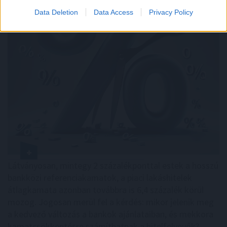
Data Deletion
Data Access
Privacy Policy
Látványosan, mintegy 2 százalékponttal estek a hosszú
bankközi referenciakamatok, a piaci lakáshitelek
átlagkamata azonban továbbra is 6,4 százalék körül
mozog. Jogosan merül fel a kérdés: mikor jelenik meg
a kedvező változás a bankok ajánlataiban, és mekkora
kamatcsökkentésre számíthatnak a hitelfelvevők?