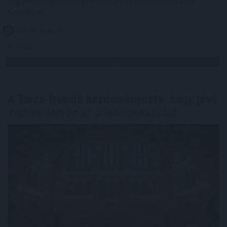
vagy mezőgazdasági vízhasználat korlátozásáról
beszélünk.
2026. 08. 06. 01:00
Megosztás:
TOVÁBB
A Tisza-frakció kezdeményezte, hogy jövő
kedden legyen az államfőválasztás