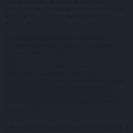
rakodókapacitásukat kiaknázhatják, ezzel növelve
hatékonyságukat az olyan, magas prioritású szállítmányok
kezelésénél, ami különösen fontos az ügyfelek
elégedettsége szempontjából.
„A MASkargo folyamatosan keresi a hatékonyság
növelésének lehetőségeit, ezáltal javítva az ügyfélélményt
és -kapcsolatokat
– nyilatkozta Mark Jason Thomas, a
MASkargo vezérigazgatója. –
A Unisysszel való
együttműködésünk a MASkargo digitalizációs
megújulásának egyik lépése, amely keretein belül a
kvantumtechnológia, a mesterséges intelligencia és a gépi
tanulás felhasználásával optimalizáljuk a tervezési és
szállítási folyamatokat, támogatjuk a hálózattervezést, és
biztosítjuk a pontos információk megbízható, egyértelmű
kommunikációját.”
A meglévő IT rendszerekbe integrálható a