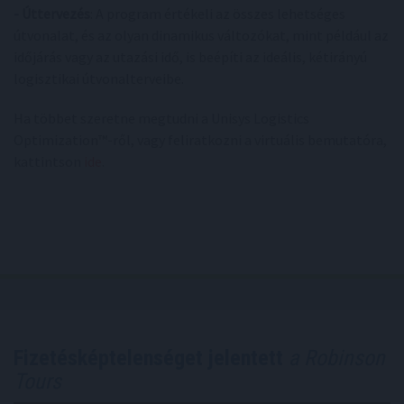
- Úttervezés
: A program értékeli az összes lehetséges
útvonalat, és az olyan dinamikus változókat, mint például az
időjárás vagy az utazási idő, is beépíti az ideális, kétirányú
logisztikai útvonalterveibe.
Ha többet szeretne megtudni a Unisys Logistics
Optimization™-ről, vagy feliratkozni a virtuális bemutatóra,
kattintson
ide
.
Fizetésképtelenséget jelentett
a Robinson
Tours