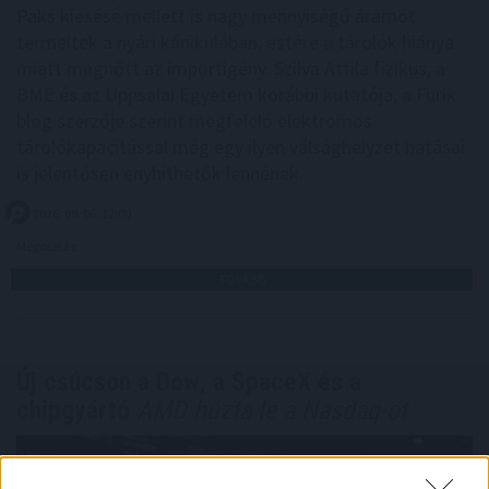
Paks kiesése mellett is nagy mennyiségű áramot
termeltek a nyári kánikulában, estére a tárolók hiánya
miatt megnőtt az importigény. Szilva Attila fizikus, a
BME és az Uppsalai Egyetem korábbi kutatója, a Furik
blog szerzője szerint megfelelő elektromos
tárolókapacitással még egy ilyen válsághelyzet hatásai
is jelentősen enyhíthetők lennének.
2026. 08. 06. 12:00
Megosztás:
TOVÁBB
Új csúcson a Dow, a SpaceX és a
chipgyártó
AMD húzta le a Nasdaq-ot