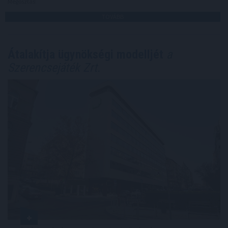
Megosztás:
TOVÁBB
Átalakítja ügynökségi modelljét
a
Szerencsejáték Zrt.