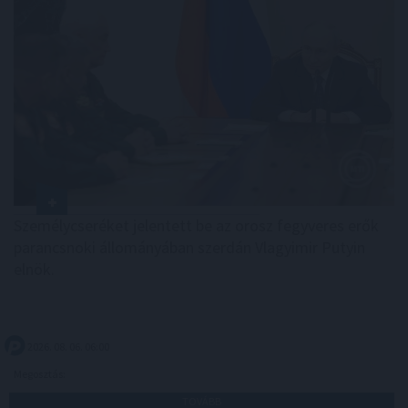
Személycseréket jelentett be az orosz fegyveres erők
parancsnoki állományában szerdán Vlagyimir Putyin
elnök.
2026. 08. 06. 06:00
Megosztás:
TOVÁBB