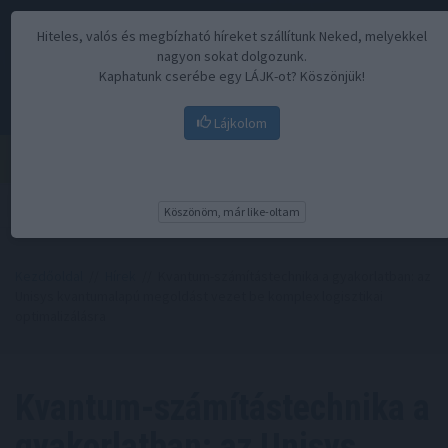
Hiteles, valós és megbízható híreket szállítunk Neked, melyekkel
nagyon sokat dolgozunk.
Kaphatunk cserébe egy LÁJK-ot? Köszönjük!
Lájkolom
Menü
Köszönöm, már like-oltam
Kezdőoldal
//
Hírek
// Kvantum-számítástechnika a gyakorlatban: az
Unisys kvantumalapú megoldást vezet be komplex logisztikai
optimalizálásra
Kvantum-számítástechnika a
gyakorlatban: az Unisys