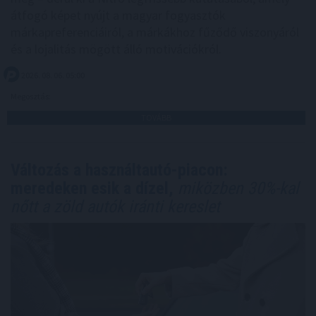
átfogó képet nyújt a magyar fogyasztók
márkapreferenciáiról, a márkákhoz fűződő viszonyáról
és a lojalitás mögött álló motivációkról.
2026. 08. 06. 05:00
Megosztás:
TOVÁBB
Változás a használtautó-piacon:
meredeken esik a dízel,
miközben 30%-kal
nőtt a zöld autók iránti kereslet