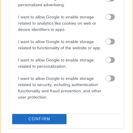
zárt a Stoxx600, a DAX és a CAC40 is, miközben a FTSE
personalized advertising.
szintén csúcsközelbe került. A szektorindexek közül a
I want to allow Google to enable storage
bányavállalatok vezették a nyertesek sorát, amihez a
related to analytics like cookies on web or
lendületet a gyengülő dollár nyomán szárnyaló arany
device identifiers in apps.
biztosította.
I want to allow Google to enable storage
2026. 08. 06. 10:00
related to functionality of the website or app.
Megosztás:
I want to allow Google to enable storage
TOVÁBB
related to personalization.
I want to allow Google to enable storage
Zuhan a BIRS kamatráta: mikor
related to security, including authentication
functionality and fraud prevention, and other
csökkenhetnek
végre a lakáshitelkamatok?
user protection.
CONFIRM