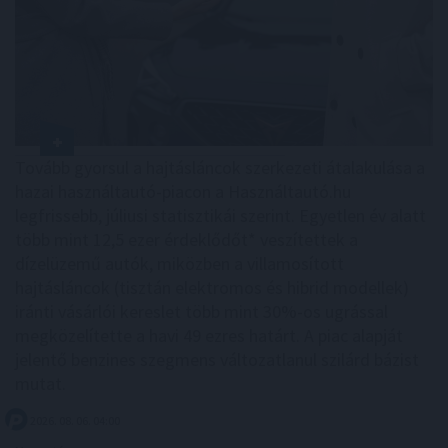
Tovább gyorsul a hajtásláncok szerkezeti átalakulása a
hazai használtautó-piacon a Használtautó.hu
legfrissebb, júliusi statisztikái szerint. Egyetlen év alatt
több mint 12,5 ezer érdeklődőt* veszítettek a
dízelüzemű autók, miközben a villamosított
hajtásláncok (tisztán elektromos és hibrid modellek)
iránti vásárlói kereslet több mint 30%-os ugrással
megközelítette a havi 49 ezres határt. A piac alapját
jelentő benzines szegmens változatlanul szilárd bázist
mutat.
2026. 08. 06. 04:00