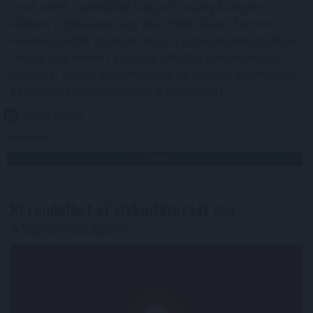
szed, ezért a patikában hagyott összeg könnyen
elérheti a több ezer vagy akár több tízezer forintot.
Kevesen tudják azonban, hogy a társadalombiztosítási
támogatás mellett közgyógyellátás, önkormányzati
segítség, egyedi méltányosság és olcsóbb helyettesítő
készítmény is csökkentheti a kiadásokat.
2026. 08. 06. 02:00
Megosztás:
TOVÁBB
Ki rendelhet el vízkorlátozást
ma
Magyarországon?