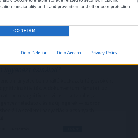
int. A vállalatok számára ezért a fizikai
cation functionality and fraud prevention, and other user protection.
atok kezelése már nem csak a szabályozói
 érintő fenntarthatósági kérdés, hanem a
onság és a versenyképesség alapvető feltétele –
CONFIRM
et a KPMG.
3:00
Megosztás:
TOVÁBB
Data Deletion
Data Access
Privacy Policy
 ugyanazt csinálod?
cia-irányelveiben önálló kockázati tényezőként
kognitív inaktivitás. A dokumentum rámutat: az
 át tartó kognitív aktivitás — a tanulás, a
igényes feladatok és az új ingerek — szoros
ben áll a szellemi hanyatlás alacsonyabb
l .
2:00
Megosztás:
TOVÁBB