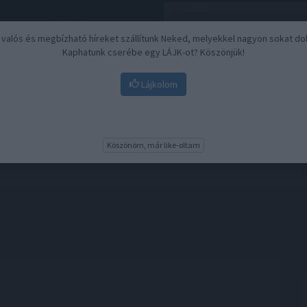
, valós és megbízható híreket szállítunk Neked, melyekkel nagyon sokat do
Kaphatunk cserébe egy LÁJK-ot? Köszönjük!
Lájkolom
Nyugdíj
Biztosítási befektetések
BU
Köszönöm, már like-oltam