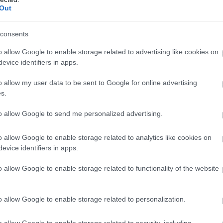
en még mindig gyakori az 5–10 százalékos, sőt
Out
20 százalékos túlárazás is, ami jelentősen
eti, vagy adott esetben akár lehetetlenné is teszi
consents
ést.
o allow Google to enable storage related to advertising like cookies on
4:00
Megosztás:
TOVÁBB
evice identifiers in apps.
o allow my user data to be sent to Google for online advertising
s.
ímaváltozás
már a vállalatok működését
to allow Google to send me personalized advertising.
ugusztus 1-jén módosította a villamosenergia-
o allow Google to enable storage related to analytics like cookies on
sághelyzet kezelésének szabályait, ami jól mutatja,
evice identifiers in apps.
rgiaellátást érintő kockázatok kezelése egyre
o allow Google to enable storage related to functionality of the website
yelmet kap szabályozói oldalról is. A rekordalacsony
ás, a hőhullámok és az aszály egyértelművé teszik,
aváltozás már nem jövőbeli forgatókönyv:
o allow Google to enable storage related to personalization.
tó üzleti kockázat, amely a hazai energiaellátástól a
i környezeten át a napi működésig egyre több
o allow Google to enable storage related to security, including