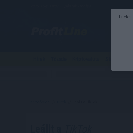
2026. augusztus 7., péntek - Ibolya
Hiteles
Hírek
Tőzsde
Kriptovaluta
Stabilcoin
Kezdőoldal
//
Hírek
// Leállt a TikTok
Leállt a
TikTok