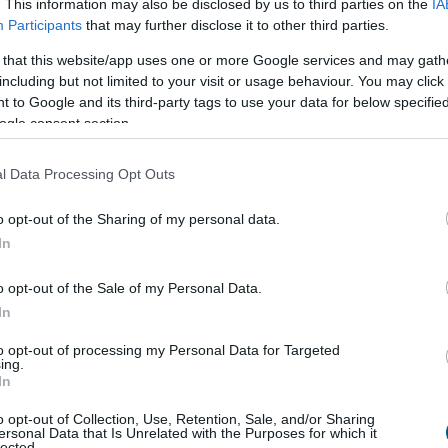
. This information may also be disclosed by us to third parties on the
IA
Participants
that may further disclose it to other third parties.
apok energiaellátással kapcsolatos eseményei ismét
 that this website/app uses one or more Google services and may gath
ták a figyelmet arra, mennyire fontos az
including but not limited to your visit or usage behaviour. You may click 
konyság. A legolcsóbb energia továbbra is az,
 to Google and its third-party tags to use your data for below specifi
ogle consent section.
 kell felhasználni. Egy korszerűsítés azonban több
tos beruházás is lehet, amelyet a legtöbb háztartás
rőből finanszírozni.
l Data Processing Opt Outs
5:00
Megosztás:
TOVÁBB
o opt-out of the Sharing of my personal data.
In
k eladó még
mindig durván túlárazza
o opt-out of the Sale of my Personal Data.
In
to opt-out of processing my Personal Data for Targeted
ére, hogy az idei év második negyedévében
ing.
az ingatlanárak, az eladók egy része továbbra is a
In
i helyzetből indul ki a hirdetési árak
o opt-out of Collection, Use, Retention, Sale, and/or Sharing
sánál. A Balla Ingatlan szakértői szerint ennek
ersonal Data that Is Unrelated with the Purposes for which it
lected.