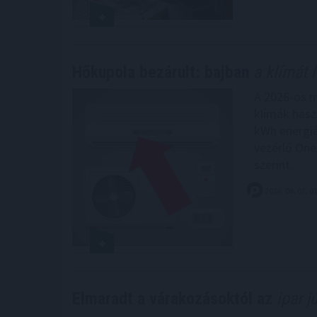
Hőkupola bezárult: bajban
a klímát 
A 2026-os n
klímák hasz
kWh energiá
vezérlő One
szerint.
2026. 08. 07. 0
Elmaradt a várakozásoktól az
ipar j