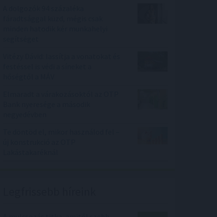
A dolgozók 94 százaléka
fáradtsággal küzd, mégis csak
minden hatodik kér munkahelyi
segítséget
Vitézy Dávid: lassítja a vonatokat és
festéssel is védi a síneket a
hőségtől a MÁV
Elmaradt a várakozásoktól az OTP
Bank nyeresége a második
negyedévben
Te döntöd el, mikor használod fel –
új konstrukció az OTP
Lakástakaréknál
Legfrissebb híreink
A mulcsozás titka, amitől szebb