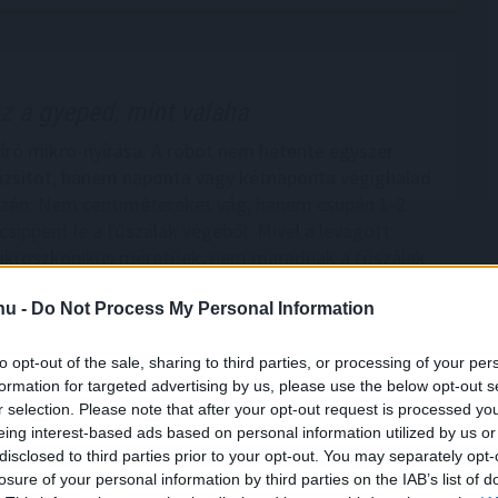
z a gyeped, mint valaha
író mikro-nyírása: A robot nem hetente egyszer
 pázsitot, hanem naponta vagy kétnaponta végighalad
zén. Nem centimétereket vág, hanem csupán 1-2
csippent le a fűszálak végéből. Mivel a levágott
ikroszkopikus méretűek, nem maradnak a fűszálak
nnal lehullanak a fűszálak közé, közvetlenül a talaj
Mivel szinte teljes egészében vízből és szerves
.hu -
Do Not Process My Personal Information
lnak, napokon - sőt, a meleg nyári napokon órákon -
sen elbomlanak és nyomtalanul eltűnnek.
to opt-out of the sale, sharing to third parties, or processing of your per
formation for targeted advertising by us, please use the below opt-out s
6:00
Megosztás:
TOVÁBB
r selection. Please note that after your opt-out request is processed y
eing interest-based ads based on personal information utilized by us or
disclosed to third parties prior to your opt-out. You may separately opt-
losure of your personal information by third parties on the IAB’s list of
ek a korszerű otthonok
– mutatjuk, miből