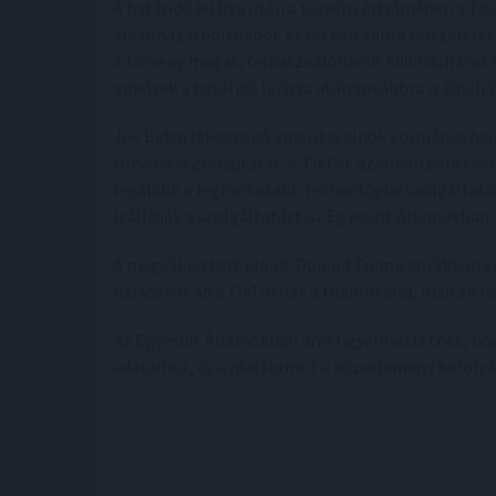
A határidő lejárta után a törvény értelmében a Tik
alkalmazásboltokból, és fel kell adni a hozzáféré
A törvény magas, felhasználónként 5000 dolláros b
amelyek a határidő lejárta után továbbra is kínáljá
Joe Biden leköszönő amerikai elnök kormánya beje
törvény végrehajtását. A TikTok azonban pénteken
legalább a legfontosabb technológiai szolgáltató
leállítják a szolgáltatást az Egyesült Államokban.
A megválasztott elnök, Donald Trump korábban egy
haladékot ad a TikToknak a tilalom alól, miután hé
Az Egyesült Államokban arra figyelmeztetnek, hog
adataihoz, és a platformot a közvélemény befolyá