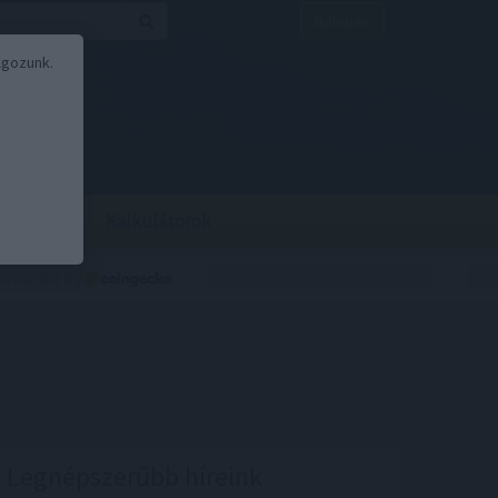
Belépés
lgozunk.
BOR
BIRS
Kalkulátorok
Legnépszerűbb híreink