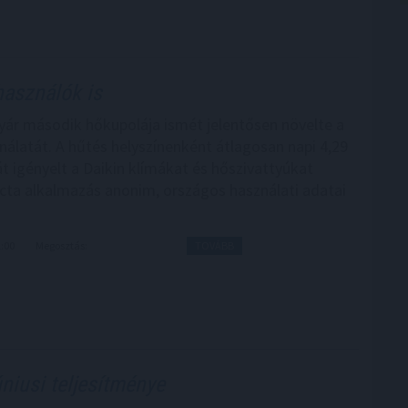
használók is
yár második hőkupolája ismét jelentősen növelte a
nálatát. A hűtés helyszínenként átlagosan napi 4,29
t igényelt a Daikin klímákat és hőszivattyúkat
cta alkalmazás anonim, országos használati adatai
1:00
Megosztás:
TOVÁBB
úniusi teljesítménye