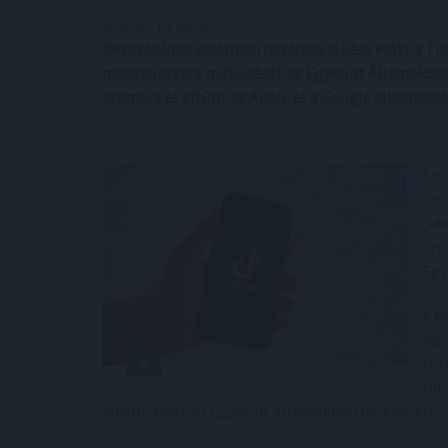
2025. 01. 19. 09:30
Betiltásának vasárnapi hatályba lépése előtt a T
megszüntette működését az Egyesült Államokban, e
számára és eltűnt az Apple és a Google alkalmazás
Szo
üze
„id
szo
Egy
A k
egy
tör
tul
alkalmazást az Egyesült Államokban működtető é