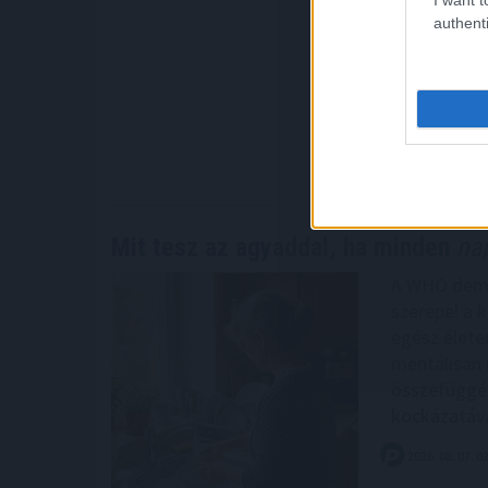
területet ér
authenti
klímakockáz
elvárásokat
működésbizt
figyelmezt
2026. 08. 07. 0
Mit tesz az agyaddal, ha minden
nap
A WHO demen
szerepel a 
egész életen
mentálisan 
összefüggés
kockázatáva
2026. 08. 07. 0