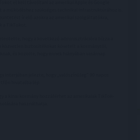
Tokot el kell távolítani az amerikai Apple és Google
st a működéshez szükséges technikai infrastruktúrához is.
üntetést ír elő azokra az amerikai szolgáltatókra,
k a TikTokot.
lentette, hogy a következő adminisztrációra bízza a
 közvetlen biztosítékokat követelt a kormánytól,
knak, és közölte, hogy ennek hiányában vasárnap
 interjúban jelezte, hogy „valószínűleg” 90 napos
tfőn hivatalba lép.
y a kínai kormány hozzáférhet az amerikaiak TikTok-
solására használhatja.