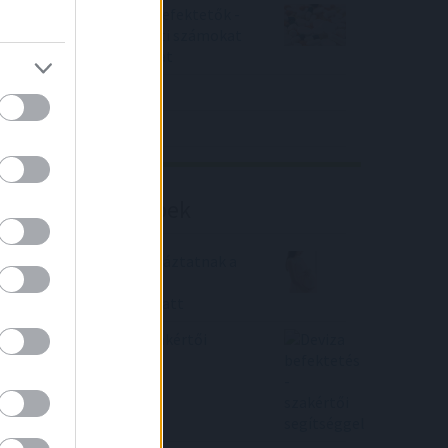
Örülhetnek a Richter befektetők -
piaci konszenzus feletti számokat
közölt a tőzsdei vállalat
4IG elemzés
Richter elemzés
Befektetési tippek
Rekord büntetést kockáztatnak a
babaváró hitelesek a
kamatemelkedések miatt
Deviza befektetés - szakértői
segítséggel