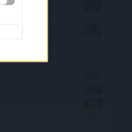
Nagyrészt elkerülte az orosz
tőzsde összeomlása a magyar
öngondoskodókat
Bankbetét vagy ingatlanbefektetés
- 2022-ben mi a jobb megoldás?
Kalkulátor ajánló
Mikor volt a sorsfordító pillanat?
Milyen ételre hasonlítok?
Hová utazzak legközelebb?
Milyen pozitív egész számra igaz a
feladvány?