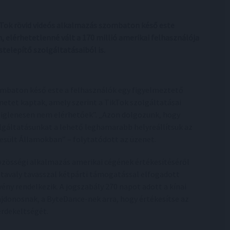
ikTok rövid videós alkalmazás szombaton késő este
lérhetetlenné vált a 170 millió amerikai felhasználója
telepítő szolgáltatásaiból is.
mbaton késő este a felhasználók egy figyelmeztető
netet kaptak, amely szerint a TikTok szolgáltatásai
eiglenesen nem elérhetőek”. „Azon dolgozunk, hogy
lgáltatásunkat a lehető leghamarabb helyreállítsuk az
esült Államokban” – folytatódott az üzenet.
özösségi alkalmazás amerikai cégének értékesítéséről
 tavaly tavasszal kétpárti támogatással elfogadott
vény rendelkezik. A jogszabály 270 napot adott a kínai
ajdonosnak, a ByteDance-nek arra, hogy értékesítse az
rdekeltségét.