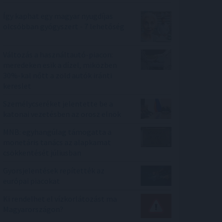
Így kaphat egy magyar nyugdíjas
olcsóbban gyógyszert - 7 lehetőség
Változás a használtautó-piacon:
meredeken esik a dízel, miközben
30%-kal nőtt a zöld autók iránti
kereslet
Személycseréket jelentette be a
katonai vezetésben az orosz elnök
MNB: egyhangúlag támogatta a
monetáris tanács az alapkamat
csökkentését júliusban
Gyorsjelentések repítették az
európai piacokat
Ki rendelhet el vízkorlátozást ma
Magyarországon?