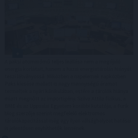
A paksi atomerőmű teljes leállása nem a megújuló
energia korlátait, hanem a hazai energiatárolás hiányát
teszi látványossá. Miközben a napelemek napközben
Paks kiesése mellett is nagy mennyiségű áramot
termeltek a nyári kánikulában, estére a tárolók hiánya
miatt megnőtt az importigény. Szilva Attila fizikus, a
BME és az Uppsalai Egyetem korábbi kutatója, a Furik
blog szerzője szerint megfelelő elektromos
tárolókapacitással még egy ilyen válsághelyzet hatásai
is jelentősen enyhíthetők lennének.