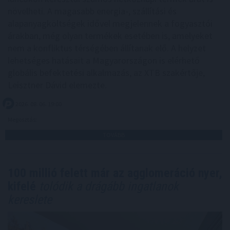
növelheti. A magasabb energia-, szállítási és
alapanyagköltségek idővel megjelennek a fogyasztói
árakban, még olyan termékek esetében is, amelyeket
nem a konfliktus térségében állítanak elő. A helyzet
lehetséges hatásait a Magyarországon is elérhető
globális befektetési alkalmazás, az XTB szakértője,
Leisztner Dávid elemezte.
2026. 08. 06. 19:00
Megosztás:
TOVÁBB
100 millió felett már az agglomeráció nyer,
kifelé
tolódik a drágább ingatlanok
kereslete