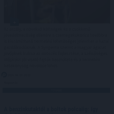
Az aszály, a növekvő költségek és a csökkenő
jövedelmezőség ellenére a csemegekukorica továbbra
is kiszámítható termelési lehetőséget jelenthet a hazai
gazdálkodóknak. A Syngenta szerint a magyar ágazat
jövőjének kulcsa az öntözés fejlesztése, a szélsőséges
időjárást jól viselő fajták használata és a termelési
hatékonyság növelése lehet.
2026. 08. 06. 20:00
Megosztás:
TOVÁBB
A benzinkutaktól a boltok polcaiig: így