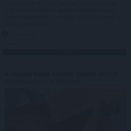
számlavezetéséért folyó harcban a leszorított vagy
akár nullás havi díjak és átutalási költségek is nagy
vonzerőt jelentenek. A versenybe már itt beszálltak a
fintech szolgáltatók.
2026. 08. 06. 15:00
Megosztás:
TOVÁBB
A legjobb online kaszinó fizetési
módok
összehasonlítása 2026-ban