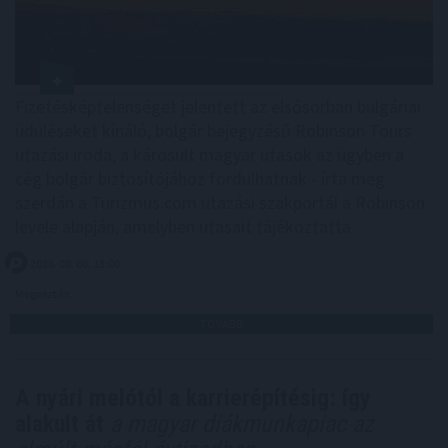
Fizetésképtelenséget jelentett az elsősorban bulgáriai
üdüléseket kínáló, bolgár bejegyzésű Robinson Tours
utazási iroda, a károsult magyar utasok az ügyben a
cég bolgár biztosítójához fordulhatnak - írta meg
szerdán a Turizmus.com utazási szakportál a Robinson
levele alapján, amelyben utasait tájékoztatta.
2026. 08. 06. 13:00
Megosztás:
TOVÁBB
A nyári melótól a karrierépítésig: így
alakult át
a magyar diákmunkapiac az