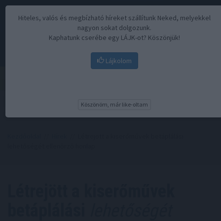
Hiteles, valós és megbízható híreket szállítunk Neked, melyekkel
nagyon sokat dolgozunk.
Kaphatunk cserébe egy LÁJK-ot? Köszönjük!
Lájkolom
Menü
Köszönöm, már like-oltam
Kezdőoldal
//
Hírek
// Létrejött a kiserőművek betáplálási
lehetőségét ellenőrző honlap
Létrejött a kiserőművek
betáplálási
lehetőségét