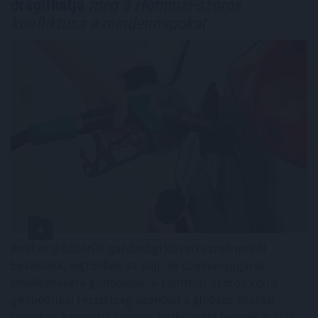
drágíthatja
meg a Hormuzi-szoros
konfliktusa a mindennapokat
Amikor a háborúk gazdasági következményeiről
beszélünk, legtöbben az olaj- és üzemanyagárak
emelkedésére gondolnak. A Hormuzi-szoros körüli
geopolitikai feszültség azonban a globális ellátási
láncokon keresztül számos hétköznapi termék árát is