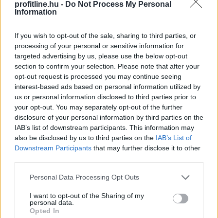
ingatlan vásárolható.
profitline.hu -
Do Not Process My Personal
Information
2026. 08. 06. 18:00
If you wish to opt-out of the sale, sharing to third parties, or
Megosztás:
processing of your personal or sensitive information for
TOVÁBB
targeted advertising by us, please use the below opt-out
section to confirm your selection. Please note that after your
opt-out request is processed you may continue seeing
Hogyan lehet nyaralás közben
is pénzt
interest-based ads based on personal information utilized by
us or personal information disclosed to third parties prior to
keresni?
your opt-out. You may separately opt-out of the further
disclosure of your personal information by third parties on the
IAB’s list of downstream participants. This information may
also be disclosed by us to third parties on the
IAB’s List of
Downstream Participants
that may further disclose it to other
third parties.
Please note that this website/app uses one or more Google
Personal Data Processing Opt Outs
services and may gather and store information including but
not limited to your visit or usage behaviour. You may click to
I want to opt-out of the Sharing of my
personal data.
grant or deny consent to Google and its third-party tags to
Opted In
use your data for below specified purposes in below Google