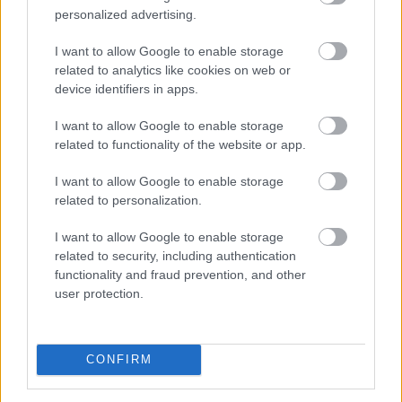
personalized advertising.
forint árfolyamát is sújtja
I want to allow Google to enable storage
related to analytics like cookies on web or
device identifiers in apps.
I want to allow Google to enable storage
related to functionality of the website or app.
I want to allow Google to enable storage
related to personalization.
I want to allow Google to enable storage
related to security, including authentication
functionality and fraud prevention, and other
user protection.
A 2026-os rendkívüli nyári aszály már messze túlmutat
a mezőgazdaság problémáin. Egyre inkább
makrogazdasági kockázattá válik. A Duna budapesti
CONFIRM
vízszintje történelmi mélységbe süllyedt, ami
ellehetetlenítette a hajózást, a hűtővíz hiánya pedig