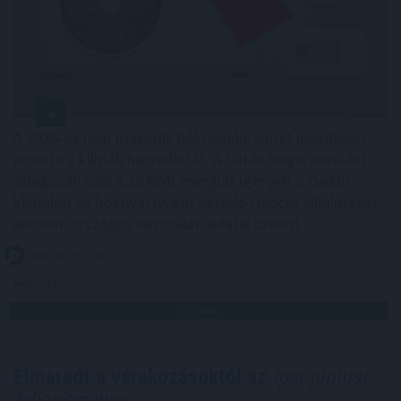
A 2026-os nyár második hőkupolája ismét jelentősen
növelte a klímák használatát. A hűtés helyszínenként
átlagosan napi 4,29 kWh energiát igényelt a Daikin
klímákat és hőszivattyúkat vezérlő Onecta alkalmazás
anonim, országos használati adatai szerint.
2026. 08. 07. 01:00
Megosztás:
TOVÁBB
Elmaradt a várakozásoktól az
ipar júniusi
teljesítménye