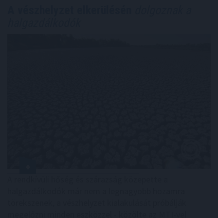
A vészhelyzet elkerülésén
dolgoznak a
halgazdálkodók
A rendkívüli hőség és szárazság közepette a
halgazdálkodók már nem a legnagyobb hozamra
törekszenek, a vészhelyzet kialakulását próbálják
megelőzni minden eszközzel - közölte az MTI-vel