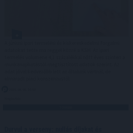
A júniusi ipari termelési és kiskereskedelmi forgalmi
adatokat tette ma reggel közzé a KSH. Az ipari
termelés volumene 4,1 százalékkal nőtt éves szinten a
munkanaphatástól megtisztított adatok szerint. Az
adat jóval kedvezőbb lett az általunk vártnál, de
elmaradt piaci konszenzustól.
2026. 08. 06. 16:00
Megosztás:
TOVÁBB
Durvul a verseny: nullás díjakat és