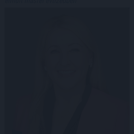
elmúlt másfél évtizedben