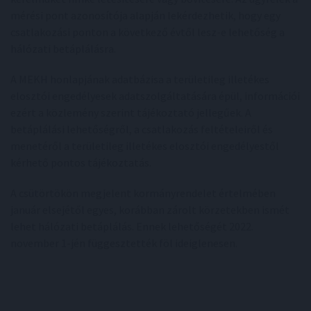
mérési pont azonosítója alapján lekérdezhetik, hogy egy
csatlakozási ponton a következő évtől lesz-e lehetőség a
hálózati betáplálásra.
A MEKH honlapjának adatbázisa a területileg illetékes
elosztói engedélyesek adatszolgáltatására épül, információi
ezért a közlemény szerint tájékoztató jellegűek. A
betáplálási lehetőségről, a csatlakozás feltételeiről és
menetéről a területileg illetékes elosztói engedélyestől
kérhető pontos tájékoztatás.
A csütörtökön megjelent kormányrendelet értelmében
január elsejétől egyes, korábban zárolt körzetekben ismét
lehet hálózati betáplálás. Ennek lehetőségét 2022.
november 1-jén függesztették föl ideiglenesen.