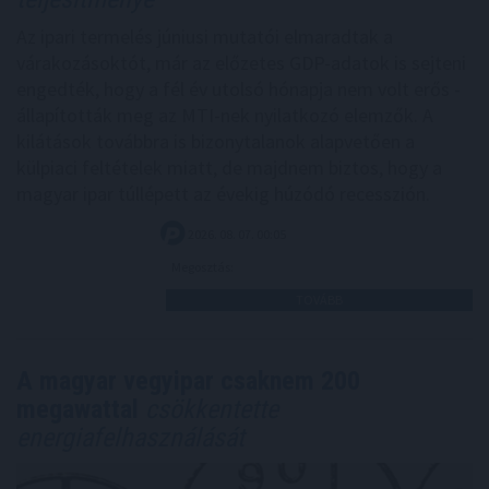
Az ipari termelés júniusi mutatói elmaradtak a
várakozásoktót, már az előzetes GDP-adatok is sejteni
engedték, hogy a fél év utolsó hónapja nem volt erős -
állapították meg az MTI-nek nyilatkozó elemzők. A
kilátások továbbra is bizonytalanok alapvetően a
külpiaci feltételek miatt, de majdnem biztos, hogy a
magyar ipar túllépett az évekig húzódó recesszión.
2026. 08. 07. 00:05
Megosztás:
TOVÁBB
A magyar vegyipar csaknem 200
megawattal
csökkentette
energiafelhasználását