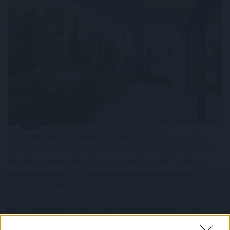
Átrendeződik a drágább ingatlanok földrajza: a 100
millió forint feletti ingatlanok iránti kereslet a főváros
helyett egyre inkább az agglomeráció felé fordul. A
Duna House első féléves tranzakciós adatai szerint
ebben az ársávban Budapest részesedése egy év alatt
57-ről 48 százalékra csökkent, míg Pest vármegyéé 24-
ről 33 százalékra nőtt. A háttérben egyszerű ok áll:
ugyanabból a pénzből az agglomerációban nagyobb