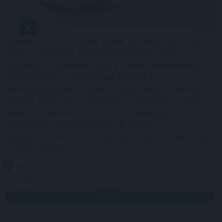
Magyarországon is új korszakot hoz az Európai Unió
bértranszparencia-szabályozása, amely minden
eddiginél átláthatóbbá teszi a vállalati javadalmazást: a
munkavállalók ezentúl joggal kérhetik ki
munkáltatójuktól az azonos értékű munkát végzők
átlagos bérét. A WHC szakértői arra figyelmeztetnek,
hogy az új irányelv nemcsak a bértárgyalások
dinamikáját változtatja meg, de komoly
adminisztrációs és kulturális felkészülést is megkövetel
a hazai cégektől.
2026. 08. 06. 22:00
Megosztás:
TOVÁBB