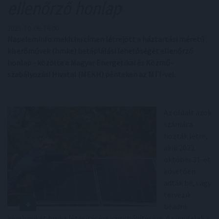
ellenőrző honlap
2023. 10. 06. 16:00
Napeleminfo.mekh.hu címen létrejött a háztartási méretű
kiserőművek (hmke) betáplálási lehetőségét ellenőrző
honlap - közölte a Magyar Energetikai és Közmű-
szabályozási Hivatal (MEKH) pénteken az MTI-vel.
Az oldalt azok
számára
hozták létre,
akik 2022.
október 31-ét
követően
adták be, vagy
tervezik
beadni
kérelmüket hmke létesítésére vagy bővítésére. Az ügyfelek a