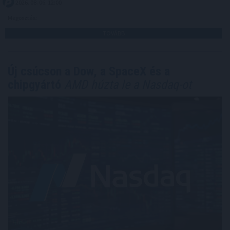
2026. 08. 06. 12:00
Megosztás:
TOVÁBB
Új csúcson a Dow, a SpaceX és a
chipgyártó
AMD húzta le a Nasdaq-ot