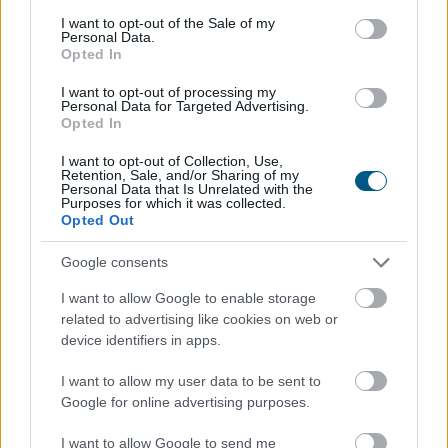
consent section.
I want to opt-out of the Sale of my
Personal Data.
Opted In
A nyaralás hagyományosan a munkától való elszakadás
I want to opt-out of processing my
időszaka, a digitális gazdaság azonban alaposan átírta
Personal Data for Targeted Advertising.
Opted In
ezt a képet. Ma már több olyan bevételi lehetőség
létezik, amelyhez elegendő egy laptop,
I want to opt-out of Collection, Use,
internetkapcsolat és naponta néhány szabad óra. A cél
Retention, Sale, and/or Sharing of my
Personal Data that Is Unrelated with the
persze nem az, hogy a pihenés második műszakká
Purposes for which it was collected.
Opted Out
változzon, hanem az, hogy az utazás mellett is
maradjon egy kiszámítható vagy legalább kiegészítő
Google consents
jövedelem.
I want to allow Google to enable storage
2026. 08. 06. 17:15
related to advertising like cookies on web or
device identifiers in apps.
Megosztás:
TOVÁBB
I want to allow my user data to be sent to
Google for online advertising purposes.
Az aszály már a magyar vállalatokat
és a
I want to allow Google to send me