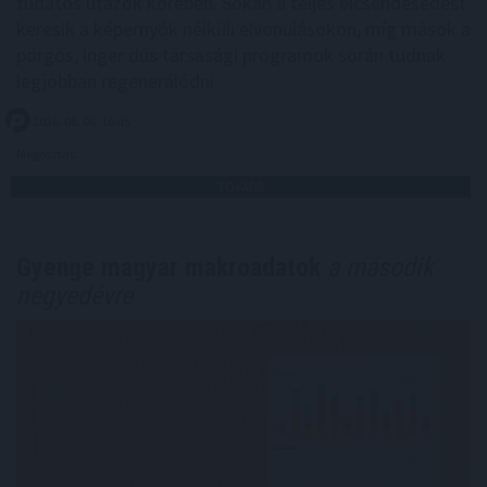
tudatos utazók körében. Sokan a teljes elcsendesedést
keresik a képernyők nélküli elvonulásokon, míg mások a
pörgős, inger dús társasági programok során tudnak
legjobban regenerálódni.
2026. 08. 06. 16:45
Megosztás:
TOVÁBB
Gyenge magyar makroadatok
a második
negyedévre