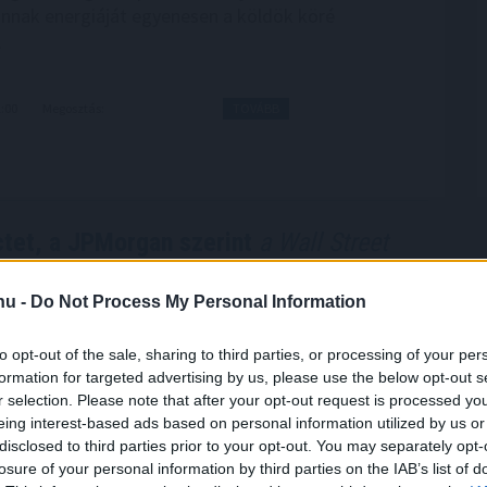
annak energiáját egyenesen a köldök köré
.
1:00
Megosztás:
TOVÁBB
tet, a JPMorgan szerint
a Wall Street
.hu -
Do Not Process My Personal Information
lyba ütközött az amerikai kriptoszabályozás: a
 augusztusi szünet előtt nem vitte szavazásra a
to opt-out of the sale, sharing to third parties, or processing of your per
et, miközben a JPMorgan arra figyelmeztet, hogy a
formation for targeted advertising by us, please use the below opt-out s
további csúszása komoly versenyelőnyt adhat a
r selection. Please note that after your opt-out request is processed y
s pénzügyi rendszernek. A tét nemcsak a
eing interest-based ads based on personal information utilized by us or
ák szabályozási környezete, hanem a több
disclosed to third parties prior to your opt-out. You may separately opt-
 dollárosra növekedő tokenizációs piac jövője is
losure of your personal information by third parties on the IAB’s list of