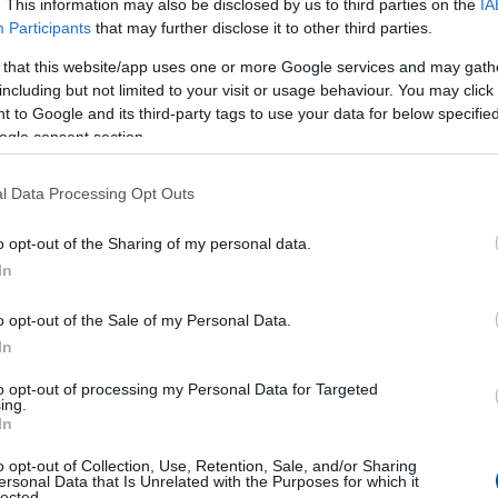
. This information may also be disclosed by us to third parties on the
IA
Participants
that may further disclose it to other third parties.
3:59
Megosztás:
TOVÁBB
 that this website/app uses one or more Google services and may gath
including but not limited to your visit or usage behaviour. You may click 
 to Google and its third-party tags to use your data for below specifi
Stratum V2 mögé
ogle consent section.
ányászati iparág több meghatározó szereplője is
l Data Processing Opt Outs
t a Stratum V2 Working Grouphoz, ami komoly
adhat az új generációs bányászati protokoll
o opt-out of the Sharing of my personal data.
nek.
In
o opt-out of the Sale of my Personal Data.
3:00
Megosztás:
TOVÁBB
In
to opt-out of processing my Personal Data for Targeted
ing.
In
áció
gel a júliusi fogyasztói inflációs adatot tette
o opt-out of Collection, Use, Retention, Sale, and/or Sharing
ersonal Data that Is Unrelated with the Purposes for which it
k szerint a fogyasztói árak havi szinten 0,1
lected.