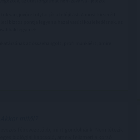
végezték, az utasforgalmat nem zavarva - jelezte.
k van, jövőre folytatják a felújítást. A most kicserélt
eti biztos pontja legyen a hazai vasúti közlekedésnek, az
osabbak legyenek.
atársának az összehangolt, profi munkáért, amire
Akkor mitől?
nevezés félrevezetőbb, mint gondolnánk. Nem létezik
leges biológiai kapcsoló, amely felismeri a korsó