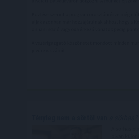
a Keleti-pályaudvaron dolgozni. A munkát éjszaka 
Közlése szerint a program oroszlánrésze még előttü
aljak azonban már hozzájárulnak ahhoz, hogy a Kel
onnan induló vagy oda érkező vonatok pedig pont
A vezérigazgató köszönetet mondott minden munk
jövőre is számít
Tényleg nem a sörtől van
a sörhas? 
A sörhas el
olyan külön