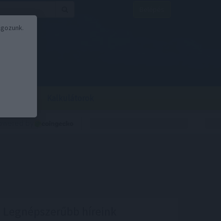
Belépés
lgozunk.
BOR
BIRS
Kalkulátorok
Legnépszerűbb híreink