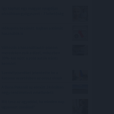
Így kaphat egy magyar nyugdíjas
olcsóbban gyógyszert - 7 lehetőség
Hőkupola bezárult: bajban a klímát
használók is
Változás a használtautó-piacon:
meredeken esik a dízel, miközben
30%-kal nőtt a zöld autók iránti
kereslet
Személycseréket jelentette be a
katonai vezetésben az orosz elnök
A Duna Paksnál az elmúlt 24 órában
négy centimétert emelkedett
Mit tesz az agyaddal, ha minden nap
ugyanazt csinálod?