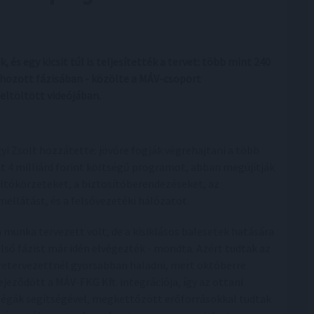
 és egy kicsit túl is teljesítették a tervet: több mint 240
ehozott fázisában - közölte a MÁV-csoport
eltöltött videójában.
yi Zsolt hozzátette: jövőre fogják végrehajtani a több
t 4 milliárd forint költségű programot, abban megújítják
áltókörzeteket, a biztosítóberendezéseket, az
mellátást, és a felsővezetéki hálózatot.
a munka tervezett volt, de a kisiklásos balesetek hatására
első fázist már idén elvégezték - mondta. Azért tudtak az
retervezettnél gyorsabban haladni, mert októberre
ejeződött a MÁV-FKG Kft. integrációja, így az ottani
légák segítségével, megkettőzött erőforrásokkal tudtak