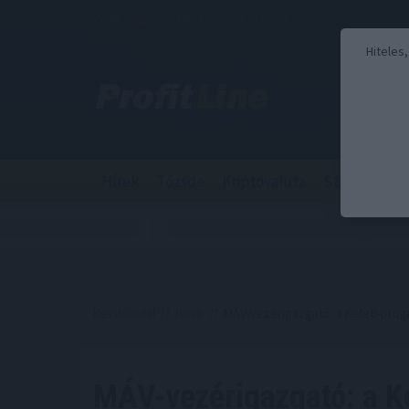
2026. augusztus 8., szombat - László
Hiteles
Hírek
Tőzsde
Kriptovaluta
Stabilcoin
Kezdőoldal
//
Hírek
// MÁV-vezérigazgató: a Keleti-prog
MÁV-vezérigazgató: a K