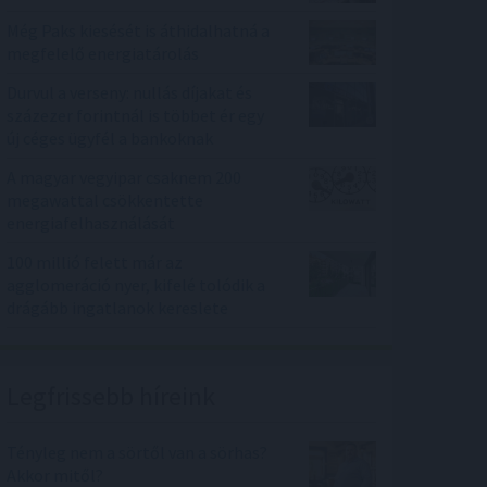
Még Paks kiesését is áthidalhatná a
megfelelő energiatárolás
Durvul a verseny: nullás díjakat és
százezer forintnál is többet ér egy
új céges ügyfél a bankoknak
A magyar vegyipar csaknem 200
megawattal csökkentette
energiafelhasználását
100 millió felett már az
agglomeráció nyer, kifelé tolódik a
drágább ingatlanok kereslete
Legfrissebb híreink
Tényleg nem a sörtől van a sörhas?
Akkor mitől?