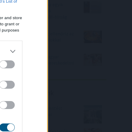
B’s List of
Korlátozta a versenyt az egyik
ismert hazai fodrászcikk
forgalmazó, komoly GVH-bírság
er and store
lett a vége
to grant or
ed purposes
Nemzetközi konyhákat ellenőriz az
NKFH a kormányhivatalokkal
együtt
Tovább erősítenék a magyar
termékek jelenlétét a kereskedelmi
láncok
Friss elemzéseink
Fokozatos kamatcsökkentést
támogatnak az amerikai
jegybankárok
Örülhetnek a Richter befektetők -