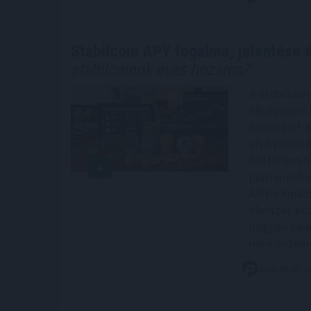
Stabilcoin APY fogalma, jelentése
stabilcoinok éves hozama?
A stabilcoi
elhelyezett
termelhet a
első pillan
háttérben hi
piaci mecha
APY-t kínáló
elemzés köz
hogyan kele
mire érdemes
2026. 08. 07. 1