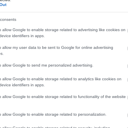
Out
 csökkentek. Az éves szintű infláció így tovább
 százalékra a júniusi 1,7 százalékról. A további
kkenés borítékolható volt, ennek mértéke azonban
consents
a vártat. Az 1,2 százalékos tényadat így mind az 1,6
o allow Google to enable storage related to advertising like cookies on
piaci konszenzusnál, mind a mi – ennél alacsonyabb –
evice identifiers in apps.
kos várakozásunknál kisebb lett. A maginflációnál
t ilyen mértékű a lassulás, ez a mutató 1,9
o allow my user data to be sent to Google for online advertising
llt júliusban a júniusi 2 százalék után.
s.
ben a mostani alacsony adat várhatóan megágyaz a
to allow Google to send me personalized advertising.
ybanki kamatcsökkentéseknek az augusztusi, és
ínűséggel a szeptemberi kamatdöntő üléseken.
o allow Google to enable storage related to analytics like cookies on
evice identifiers in apps.
2:00
Megosztás:
TOVÁBB
o allow Google to enable storage related to functionality of the website
energiaellátása,
de drámai az Orbán-
o allow Google to enable storage related to personalization.
 energiaellátása stabil, az ivóvízellátás biztosított,
o allow Google to enable storage related to security, including