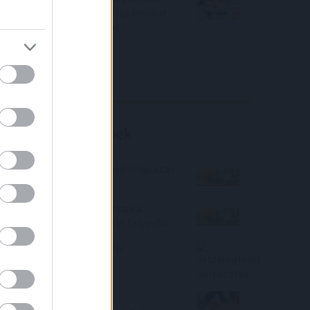
piaci konszenzus feletti számokat
közölt a tőzsdei vállalat
4IG elemzés
Richter elemzés
Befektetési tippek
Majdnem minden banknál drágultak
a lakáshitelek
Milliós tételt spórolhatnak a
biztonsággal a lakáshitel felvevők
Jelzáloglevél befektetés
Megnyílik a kamat- és