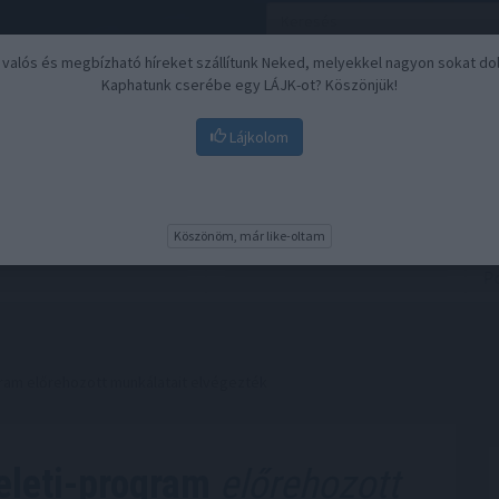
, valós és megbízható híreket szállítunk Neked, melyekkel nagyon sokat do
Kaphatunk cserébe egy LÁJK-ot? Köszönjük!
Lájkolom
Nyugdíj
Biztosítási befektetések
BU
Köszönöm, már like-oltam
ram előrehozott munkálatait elvégezték
eleti-program
előrehozott