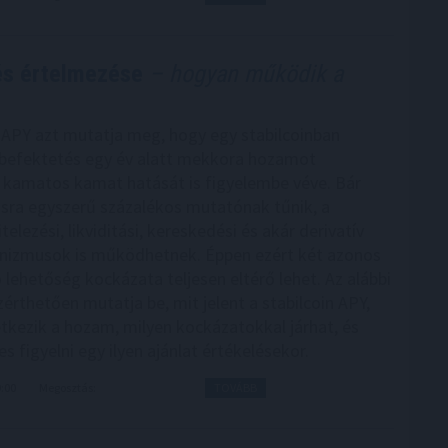
 és értelmezése
– hogyan működik a
n APY azt mutatja meg, hogy egy stabilcoinban
 befektetés egy év alatt mekkora hozamot
 kamatos kamat hatását is figyelembe véve. Bár
tásra egyszerű százalékos mutatónak tűnik, a
telezési, likviditási, kereskedési és akár derivatív
nizmusok is működhetnek. Éppen ezért két azonos
 lehetőség kockázata teljesen eltérő lehet. Az alábbi
érthetően mutatja be, mit jelent a stabilcoin APY,
tkezik a hozam, milyen kockázatokkal járhat, és
 figyelni egy ilyen ajánlat értékelésekor.
9:00
Megosztás:
TOVÁBB