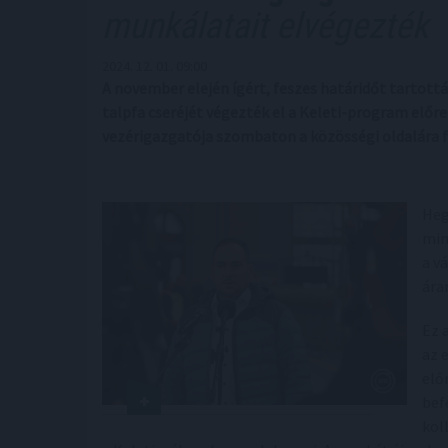
munkálatait elvégezték
2024. 12. 01. 09:00
A november elején ígért, feszes határidőt tartották,
talpfa cseréjét végezték el a Keleti-program előr
vezérigazgatója szombaton a közösségi oldalára f
Heg
min
a v
ára
Ez 
az 
elő
bef
kol