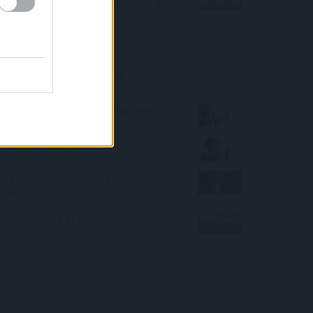
költségmentes hitellehetőség a
sertéstartóknak
Kalkulátor ajánló
Retro üzenet - meg tudod fejteni?
Hány ponttól vesznek fel?
Felismered a mérges gombát? -
teszt
Mit tudsz Te az Adriáról?